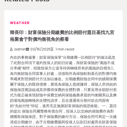
WEATHER
韓長印：財富保險分期繳費的比例賠付題目基找九宮
格聚會于對價均衡視角的察看
admin
03/15/2025
1 min read
內在的事務撮要：財富保險保單“分期繳費—比例賠付”的做法疏忽
了此類合同項下違約投保人的刻日好處，與財富保險的“風險不成
分準繩”相悖，招致投保方公道等待與轉移所有的風險的目標失。
為均衡財險合同當事人好處，須借助作為保險軌制基石的對價均衡
準繩來對照例賠付方法加以修改。分期繳費財險合同中的續期保費
屬于保險人的既得債務，應視為保險人曾經賺得，保險人所供給的
保險保證應該組成其所獲得保費的全體對價，只要采用全額賠付形
式方能正確表現財險中保費交納與保險義務承當的均衡關系以及舞
蹈場地風險轉移的全體性請求，且合適通俗分期付款合同固有
的“先給付性”特征，進而充足施展財富保險的保證效能。 一、題目
的提出 保險合同屬雙務有償合同，投保人以交納的保險費作為對
價獲取保險保證。對于保險費的繳付方法，保險合同可商定一次繳
清或分期繳付，由于分期繳費賜與投保人以刻日好處而在財富保險