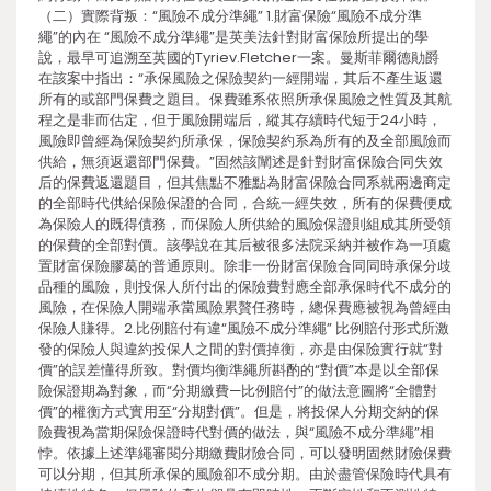
（二）實際背叛：“風險不成分準繩” 1.財富保險“風險不成分準
繩”的內在 “風險不成分準繩”是英美法針對財富保險所提出的學
說，最早可追溯至英國的Tyriev.Fletcher一案。曼斯菲爾德勛爵
在該案中指出：“承保風險之保險契約一經開端，其后不產生返還
所有的或部門保費之題目。保費雖系依照所承保風險之性質及其航
程之是非而估定，但于風險開端后，縱其存續時代短于24小時，
風險即曾經為保險契約所承保，保險契約系為所有的及全部風險而
供給，無須返還部門保費。”固然該闡述是針對財富保險合同失效
后的保費返還題目，但其焦點不雅點為財富保險合同系就兩邊商定
的全部時代供給保險保證的合同，合統一經失效，所有的保費便成
為保險人的既得債務，而保險人所供給的風險保證則組成其所受領
的保費的全部對價。該學說在其后被很多法院采納并被作為一項處
置財富保險膠葛的普通原則。除非一份財富保險合同同時承保分歧
品種的風險，則投保人所付出的保險費對應全部承保時代不成分的
風險，在保險人開端承當風險累贅任務時，總保費應被視為曾經由
保險人賺得。2.比例賠付有違“風險不成分準繩” 比例賠付形式所激
發的保險人與違約投保人之間的對價掉衡，亦是由保險實行就“對
價”的誤差懂得所致。對價均衡準繩所斟酌的“對價”本是以全部保
險保證期為對象，而“分期繳費—比例賠付”的做法意圖將“全體對
價”的權衡方式實用至“分期對價”。但是，將投保人分期交納的保
險費視為當期保險保證時代對價的做法，與“風險不成分準繩”相
悖。依據上述準繩審閱分期繳費財險合同，可以發明固然財險保費
可以分期，但其所承保的風險卻不成分期。由於盡管保險時代具有