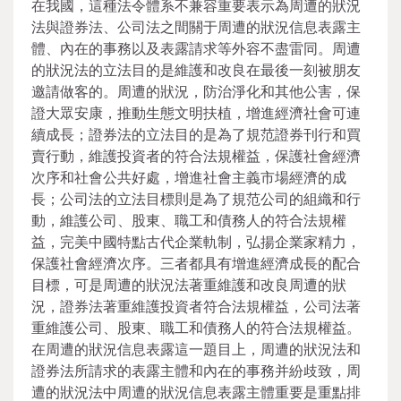
在我國，這種法令體系不兼容重要表示為周遭的狀況
法與證券法、公司法之間關于周遭的狀況信息表露主
體、內在的事務以及表露請求等外容不盡雷同。周遭
的狀況法的立法目的是維護和改良在最後一刻被朋友
邀請做客的。周遭的狀況，防治淨化和其他公害，保
證大眾安康，推動生態文明扶植，增進經濟社會可連
續成長；證券法的立法目的是為了規范證券刊行和買
賣行動，維護投資者的符合法規權益，保護社會經濟
次序和社會公共好處，增進社會主義市場經濟的成
長；公司法的立法目標則是為了規范公司的組織和行
動，維護公司、股東、職工和債務人的符合法規權
益，完美中國特點古代企業軌制，弘揚企業家精力，
保護社會經濟次序。三者都具有增進經濟成長的配合
目標，可是周遭的狀況法著重維護和改良周遭的狀
況，證券法著重維護投資者符合法規權益，公司法著
重維護公司、股東、職工和債務人的符合法規權益。
在周遭的狀況信息表露這一題目上，周遭的狀況法和
證券法所請求的表露主體和內在的事務并紛歧致，周
遭的狀況法中周遭的狀況信息表露主體重要是重點排