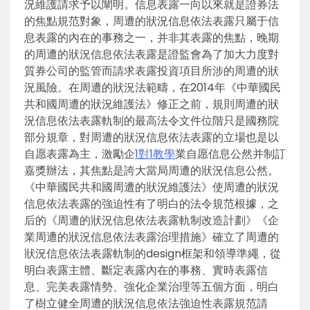
況維護請求予以闡明。信息表露一向以來就是證券法
的焦點規范對象，周遭的狀況信息依法表露只屬于信
息表露的內在的事務之一，并非其表露的焦點，晚期
的周遭的狀況信息依法表露是證監會為了加大力度對
質券公司的監管而請求表露投資項目所涉的周遭的狀
況風險。在周遭的狀況法範疇，在2014年《中華國民
共和國周遭的狀況維護法》修正之前，規則周遭的狀
況信息依法表露軌制的最高法令文件位階只是國務院
部分規章，對周遭的狀況信息依法表露的立場也是以
自愿表露為主，激勵企
1對1教學
業自愿信息公然并制訂
嘉獎辦法，其焦點是誇大當局周遭的狀況信息公然。
《中華國民共和國周遭的狀況維護法》使周遭的狀況
信息依法表露的強迫性有了明白的法令規范根據，之
后的《周遭的狀況信息依法表露軌制改造計劃》《企
業周遭的狀況信息依法表露治理措施》確立了周遭的
狀況信息依法表露軌制的design框架和領導準繩，從
明白表露主體、斷定表露內在的事務、實時表露信
息、完美表露情勢、強化企業治理等五個方面，明白
了樹立健全周遭的狀況信息依法強迫性表露規范請