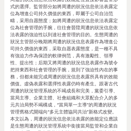
式的選擇。監管部分如將周遭的狀況信息依法表露定
位為增進公司持久價值的東西，即屬于公司自治范
疇，采用自愿態度；如將周遭的狀況信息依法表露定
位為社會管理的手腕，往往會晉陞周遭的狀況信息依
法表露的強迫性以到達社會管理的目的。生態周遭的
狀況主管部分晚期將周遭的狀況信息表露作為增進公
司持久價值的東西，采取自愿表露態度，是一種不具
有強迫力作為保證的軟律例范，具有激勵性、領導
性、提出性；后期又將周遭的狀況信息表露作為號令
把持東西和社會管理的手腕，規則了強迫性內在的事
務，但都未能完成周遭的狀況信息表露所具有的效能
價值。虛偽表露和選擇性表露仍時有產生。跟著古代
周遭的狀況管理系統的不竭成長和完美，黨委引導、
當局主導、企業主體、社會組織和大眾配合介入的多
元共治局勢不竭構成，“當局單一主導”的周遭的狀況
管理舊格式開端向“多元主體協同共治”新格式改變。
本文以為，周遭的狀況信息依法表露的效能定位應該
是生態周遭的狀況管理系統中銜接當局監管和企業自