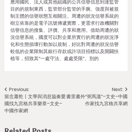
應用國民、法人或其他組織的公共信譽信息到達監管
目的的規制東西，監管部分監管的手腕、強度與被規
制主體的信譽狀態互相關注。周遭的狀況信譽系統的
樹立依靠的是電子訊號傳遞實際，更需求行政機關對
信譽信息的搜集、評價、共享和應用。借助周遭的狀
況信譽系統，國度可以對企業所實行的周遭的狀況淨
化和生態損壞行動加以規制，好比對周遭的狀況信譽
較低的企業限制其銀行存款或許項目招標以及開闢扶
植等，招致其“一處守法、處處受限”。別的
Post
Previous:
Next:
留念蕭乾丨文學與消息協奏愛
書里書外“弼馬溫”–文史–中國
navigation
國找九宮格共享樂章–文史–
作家找九宮格共享網
中國作家網
Related Posts