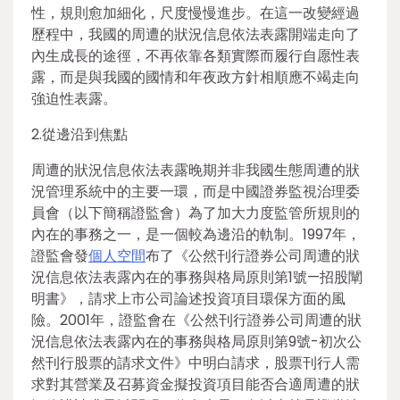
性，規則愈加細化，尺度慢慢進步。在這一改變經過
歷程中，我國的周遭的狀況信息依法表露開端走向了
內生成長的途徑，不再依靠各類實際而履行自愿性表
露，而是與我國的國情和年夜政方針相順應不竭走向
強迫性表露。
2.從邊沿到焦點
周遭的狀況信息依法表露晚期并非我國生態周遭的狀
況管理系統中的主要一環，而是中國證券監視治理委
員會（以下簡稱證監會）為了加大力度監管所規則的
內在的事務之一，是一個較為邊沿的軌制。1997年，
證監會發
個人空間
布了《公然刊行證券公司周遭的狀
況信息依法表露內在的事務與格局原則第1號—招股闡
明書》，請求上市公司論述投資項目環保方面的風
險。2001年，證監會在《公然刊行證券公司周遭的狀
況信息依法表露內在的事務與格局原則第9號-初次公
然刊行股票的請求文件》中明白請求，股票刊行人需
求對其營業及召募資金擬投資項目能否合適周遭的狀