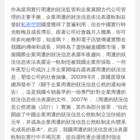
作為當局實行周遭的狀況監管和企業展開古代公司管
理的主要手腕，企業周遭的狀況信息依法表露軌制在
發財
私密空間
國度獲得了普遍利用，但在中國實行時
光較晚且成長滯后。跟著公司社會義月入幾萬，你可
得多向她學習，知道嗎？」務和電子訊號傳遞實際在
我國的傳佈和成長，同時為了盡快融進國際市場，掌
握國際企業周遭的狀況信息表露年夜趨向，周遭的狀
況信息依法表露這一軌制也被我國企業所採取，一些
年夜型公司或許上市企業開端自愿表露周遭的狀況信
息，塑造公司的社會抽像。2003年9月，原國度環保
總局發布了《關于企業周遭的狀況信息公然的通知佈
告》，這是我國今朝最早的一份專門針對企業周遭的
狀況信息依法表露的文件。2007年，《周遭的狀況信
息公然措施（試行）》實施，其作為部分規章，“自此
開啟了中國企業周遭的狀況信息公然軌制立法扶植的
元年，并成為企業周遭的狀況信息公然軌制走向體系
化成長的基本”。此后，我國周遭的狀況信息依法表露
軌制在實行中不竭完美，從自愿性逐步過渡到強迫