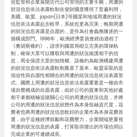
況監管和企業展開古代公司管理的主要手腕，周遭的
狀況信息依法表露軌制在發財國度獲得了普遍利用，
美國、歐盟、japan(日本)等國度和地域周遭的狀況
信息依法表露起步較早，系統也更為完美；晚期周遭
的狀況信息表露是自愿的，是作為社會義務陳述的一
個構成部門。1998年，歐洲經濟委員會經由過程了
《奧胡斯條約》，請求列國當局樹立完美的環保軌
制，確保大眾可以獲取與周遭的狀況維護相干的信
息，周全保證大眾的知情權。該條約為歐洲構建周遭
的狀況信息依法表露軌制奠基了基本。歐盟采取的是
強迫性與自愿性相聯合的周遭的狀況信息依法表露形
式。國際上周遭的狀況信息依法表露重要是一種由市
場自覺構成的自愿表露，由於公司的股東和其他好處
相干者都積極追蹤關心公司的周遭的狀況信息，并將
公司的周遭的狀況信息狀態作為本身投融資尺度，花
費者也將周遭的狀況信息較好的企業作為本身花費首
選，由于這種經濟鼓勵和花費壓力，企業開端更重視
周遭的狀況信息的表露，打算取得傑出的市場信用以
完成企業的可連續成長。