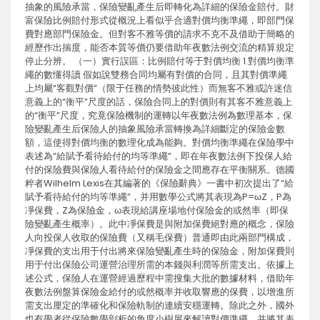
抽象的風險承當，保險變亂產生后即轉化為詳細的保險金賠付。財
富保險比例賠付形式從概況上看似乎合適對價均衡準繩，即部門保
費對應部門保險金。但對客不雅等價的請求不克不及借助于簡略的
經歷作出揣度，能否本質等價仍要借助年夜數法例交流的精算規定
停止分辨。 （一）實行誤區：比例賠付等于對價均衡 1.對價均衡準
繩的數懂得讀 假如說雙務合同均屬有對價的合同，且其對價準繩
上均屬“客觀對價”（限于任務的情勢彼此性）而無客不雅或許迷信
意義上的“衡平”尺度的話，保險合同上的對價則有其客不雅意義上
的“衡平”尺度，究竟保險機制的運轉以年夜數法例為數理基本，保
險變亂產生后保險人的抽象風險承當轉換為詳細斷定的保險金數
額，這使得對價均衡的數理化成為能夠。對價均衡準繩在保險學中
表述為“給賦予看待給付的均等準繩”，即在年夜數法例下投保人給
付的保險費與保險人看待給付的保險金之間應存在平衡關系。德國
粹者Wilhelm Lexis在其編著的《保險辭典》一書中初次提出了“給
賦予看待給付的均等準繩”，并用數學公式將其表現為P=ωZ，P為
凈保費，Z為保險金，ω表現給講座場地付保險金的或然率（即保
險變亂產生概率）。此中凈保費是與附加保費絕對應的概念，保險
人向投保人收取的保險費（又稱毛保費）普通即由此兩部門構成，
凈保費的支出用于付出將來保險變亂產生時的保險金，附加保費則
用于付出保險公司運營治理所需的本錢與利潤等所需支出。依據上
述公式，保險人在運營經過歷程中需搜集大批的數據材料，借助年
夜數法例盤算保險金給付的或然概率并收取響應的保費，以增進所
需支出厘定的準確化和保險軌制的連續安穩運轉。除此之外，國外
也有學者從保險數學剖析的角度小樹屋來解讀對價準繩，并將其表