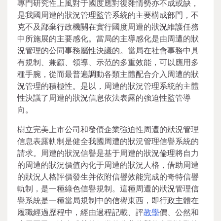
專門研究性上風對于國度應對復雜情勢亦不成或缺，
是我國周遭的狀況管理監管系統的主要構成部門，不
克不及鄙棄行政機關在實行國度周遭的狀況維護任務
中所施展的主要感化。當局的主導感化是由周遭的狀
況管理的公同事務屬性決議的。當局在社會事務中具
有規制、兼顧、領導、示范的多重效能，可以應用多
種手腕，從而最普遍調動各類主體配合介入周遭的狀
況管理的積極性。是以，周遭的狀況管理系統的主體
性決議了周遭的狀況信息依法表露的強迫性監管導
向。
樹立完美上市公司和發債企業強迫性周遭的狀況管理
信息表露軌制是健全我國周遭的狀況管理信譽系統的
請求。周遭的狀況信譽是基于周遭的狀況倫理將自力
的周遭的狀況價值內化于周遭的狀況人格，借助周遭
的狀況人格評價發生并依附信譽效能完成的奇特信譽
軌制，是一種綠色信譽規制。這種周遭的狀況管理信
譽系統是一種當局規制中的信譽東西，即行政主體在
履職經過歷程中，經由過程記載、評
教學
價、公然和