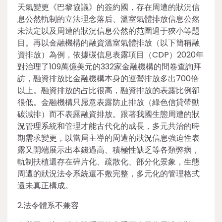
天氣變更《巴黎協議》的簽約國，存在周遭的狀況信
息公然軌制的立法理念落后、溫室氣體排放信息公然
未法定以及周遭的狀況信息公然的范圍過于狹小等題
目。再以金融機構的融資溫室氣體排放（以下簡稱融
資排放）為例，依據碳信息表露項目（CDP）2020年
對治理了109萬億美元的332家金融機構的問卷查詢拜
訪，融資排放比金融機構本身的運營排放多出700倍
以上。融資排放的占比很高，融資排放的表露比例卻
很低。金融機構只愿意表露防止排放（綠色信貸帶動
碳減排）而不表露融資排放。跟著我國生態周遭的狀
況管理系統和管理才能古代化的成長，多元共治的時
期需求變更，以當局主導的周遭的狀況信息強迫性表
露又開端展示出本錢過高、積極性缺乏等各類弊病，
軌制扶植還存在碎片化、疏散化、部分化景象，生態
周遭的狀況法令系統還不敷完整，多元化的管理格式
還未真正構成。
2.法令體系不兼容