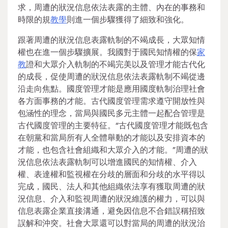
求，周遭的狀況信息依法表露的主體、內在的事務和
時限的規
教學
則進一個步驟獲得了細致和強化。
跟著周遭的狀況信息表露軌制的不竭成長，大眾知情
權也在進一個步驟擴展。我國對于國民知情權的保
家
教
證和大眾介入軌制的不竭完美以及管理才能古代化
的成長，促使周遭的狀況信息依法表露軌制不竭從邊
沿走向焦點。國度管理才能是應用國度軌制治理社會
各方面事務的才能。古代國度管理需求遵守開放性與
包涵性的理念，當局與國民多元主體一起配合管理是
古代國度管理的主要特征。“古代國度管理才能既包含
在朝黨和當局所有人全體舉動的才能以及安排資本的
才能，也包含社會組織和大眾介入的才能。”周遭的狀
況信息依法表露軌制可以增進國民的知情權、介入
權、表達權和監視權在分歧的層面和分歧的水平得以
完成，國民、法人和其他組織依法享有獲取周遭的狀
況信息、介入和監視周遭的狀況維護的權力，可以與
信息表露企業直接溝通，避免因信息不合錯誤稱招致
誤解和沖突。社會大眾還可以對當局的周遭的狀況治