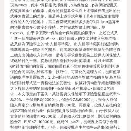
現為P=xp，此中P異樣指代凈保費，x為保險金，p為保險變亂天
然或實際產生的概率，此保險費盤算公式與上述德國粹者提出的公
式并無實質上的差別。而若將上述等式利用于具有n個風險主體即
被保險人的保險池中，當且僅當現實索賠多少數字k與由np盤算出
的預期索賠多少數字分歧時，才幹完成對價上的均衡，即
nxp=kx。由于凈保費P=保險金x*保險變亂的概率p，上述公式又
可進一個步驟表述為nP=kx，此時保險人的支出與收入完整均衡，
故又稱為保險學上的“出入相等準繩”。出入相等準繩與前述對價均
衡準繩實為一體兩面的關系，前者尋求保險運營中風險配合體意義
上總支出與總收入的均衡，后者則尋求個別意義上投保人與保險人
彼此給付的平衡。從數理層面剖解對價均衡準繩，可以正確掌
握“對價均衡”的實質，而經由過程直不雅的數據盤算與剖析則可為
保險合同爭議供給客不雅、技巧性、可量化的處理方式，從而使爭
議的處理更具壓服力。2.比例賠付能否吻合對價均衡的查驗 為查驗
比例賠付形式這一實務做法的妥善性，依據對價均衡準繩數理剖析
之下投保人交納的保險費P=保險變亂產生概率ω×保險金Z的請
求，本文假定如下案例：某財富喪失保險項下保險變亂產生概率ω
為20%，凈保費P為12000元，保險金Z為60000元，投保人與保
險人商定分12期每月交納保險費1000元。再假定，投保人在按約交
納第2期保險費后產生保險變亂并致保險標的全損。由于投保人現
實交納的保險費P1=2000元，若保險人按比例賠付，則其給付的保
險金Z1=P1/P×Z=10000元。此時P1=ω×Z1，從概況上看似乎合適
對價均衡準繩的請求。但是，保險變亂產生的概率ω是由保險時代