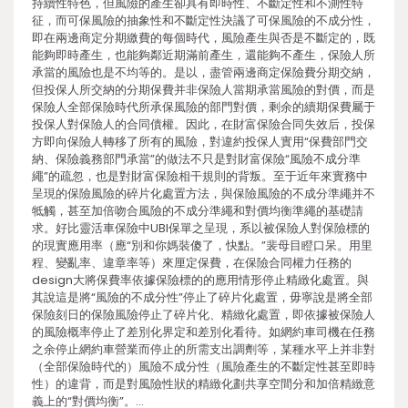
持續性特色，但風險的產生卻具有即時性、不斷定性和不測性特
征，而可保風險的抽象性和不斷定性決議了可保風險的不成分性，
即在兩邊商定分期繳費的每個時代，風險產生與否是不斷定的，既
能夠即時產生，也能夠鄰近期滿前產生，還能夠不產生，保險人所
承當的風險也是不均等的。是以，盡管兩邊商定保險費分期交納，
但投保人所交納的分期保費并非保險人當期承當風險的對價，而是
保險人全部保險時代所承保風險的部門對價，剩余的續期保費屬于
投保人對保險人的合同債權。因此，在財富保險合同失效后，投保
方即向保險人轉移了所有的風險，對違約投保人實用“保費部門交
納、保險義務部門承當”的做法不只是對財富保險“風險不成分準
繩”的疏忽，也是對財富保險相干規則的背叛。至于近年來實務中
呈現的保險風險的碎片化處置方法，與保險風險的不成分準繩并不
牴觸，甚至加倍吻合風險的不成分準繩和對價均衡準繩的基礎請
求。好比靈活車保險中UBI保單之呈現，系以被保險人對保險標的
的現實應用率（應“別和你媽裝傻了，快點。”裴母目瞪口呆。用里
程、變亂率、違章率等）來厘定保費，在保險合同權力任務的
design大將保費率依據保險標的的應用情形停止精緻化處置。與
其說這是將“風險的不成分性”停止了碎片化處置，毋寧說是將全部
保險刻日的保險風險停止了碎片化、精緻化處置，即依據被保險人
的風險概率停止了差別化界定和差別化看待。如網約車司機在任務
之余停止網約車營業而停止的所需支出調劑等，某種水平上并非對
（全部保險時代的）風險不成分性（風險產生的不斷定性甚至即時
性）的違背，而是對風險性狀的精緻化劃共享空間分和加倍精緻意
義上的“對價均衡”。…