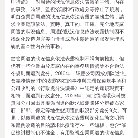
理措施》，對周遭的狀況信息依法表露的主體、內在
的事務、時限、監視治理和行政處分等停止了規則，
明白企業是周遭的狀況信息依法表露的義務主體，請
求企業應該依法、實時、真正的、正確、完全地表露
周遭的狀況信息。周遭的狀況信息依法表露軌制因不
竭深化改造與完美而慢慢成為生態周遭的狀況管理系
統的基本性內在的事務。
盡管周遭的狀況信息依法表露軌制不竭向前推動，但
仍有一些企業由於表露內在的事務與情勢等不合適法
令規則而遭到處分。2016年，輝豐公司因按期陳述“社
會義務情形”中的表露內在的事務與其環保違規事項和
公司收到的《行政處分決議書》中認定的違規現實不
相符，而遭到行政處分。2023年，河北從瑞環保科技
無限公司因出具虛偽周遭的狀況監測陳述分辨被石家
莊、邯鄲、保定等地生態周遭的狀況部分處分9次。可
見，以後周遭的狀況信息依法表露與深化生態文明體
系體例改造的目的請求比擬還存在一些短板，包含“催
促檢討機制仍不健全，有用監視企業周遭的狀況信息