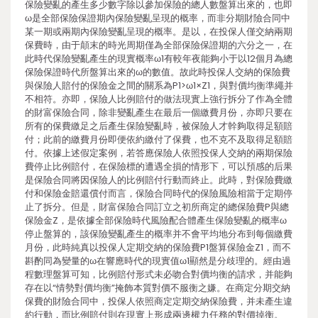
保險變亂的產生多少數字除以參加保險的總人數盤算出來的，也即
ω是全部保險保證期內保險變亂呈現的概率，而非分期財險合同中
某一期或兩期內保險變亂呈現的概率。是以，在投保人僅交納兩期
保費時，由于顛末的時光周期僅為全部保險保證期的六分之一，在
此時代保險變亂產生的現實概率ω1有較年夜能夠小于以12個月為總
保險保證時代所盤算出來的ω的數值。故此時投保人交納的保險費
與保險人賠付的保險金之間的關系為P1>ω1×Z1，與對價均衡準繩并
不相符。亦即，保險人比例賠付的做法現實上強行拆分了作為全體
的財富保險合同，除非變亂產生在最后一個繳費月份，亦即只要在
所有的保費繳足之后產生保險變亂時，被保險人才幹夠取得足額賠
付；此前的繳費月份即便依約繳付了保費，也不克不及取得足額賠
付。依據上述假定案例，若答應保險人依照投保人交納的兩期保險
費停止比例賠付，在保險標的遭遇全損的情形下，可以預感的后果
是保險合同將因保險人的比例賠付行動而終止。此時，對保險費繳
付和保險金賠還償付而言，保險合同時代的保險風險相當于定期停
止了拆分。但是，財富保險合同訂立之初所商定的總保險費P與總
保險金Z，是依據全部保險時代風險配合體產生保險變亂的概率ω
停止盤算的，該保險變亂產生的概率并不會平均地分布到每個繳費
月份，此時純真以投保人定期交納的保險費P1盤算保險金Z1，而不
斟酌同為變量的ω在響應時代的現實值ω1顯然是分歧理的。經由過
程數理盤算可知，比例賠付形式未必吻合對價均衡的請求，并能夠
存在以“情勢對價均衡”掩飾本質對價不服衡之嫌。在商定分期交納
保費的財險合同中，投保人依照商定定期交納保險費，并未產生違
約行動，而比例賠付則在現實上形成兩邊權力任務的對價掉衡。