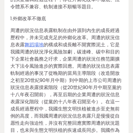
令體系不兼容、軌制連接不順暢等題目。
1.外鄉改革不徹底
周遭的狀況信息表露軌制在由外源到內生的成長經過
歷程中，并未完成充足的外鄉化改革。周遭的狀況信
息表露
舞蹈場地
的構成和成長離不開實際泥土，它是
我國周遭的狀況淨化風險加劇，碳達峰、碳中和目的
下企業社會義務之吁求，企業周遭的狀況任務范圍擴
大下法令風險進步的實際回應。周遭的狀況信息表露
軌制經過的事況了從晚期的當局主導階段（改造開放
之初至20世紀90年月中期）到中期的上市公司周遭的
狀況信息表露摸索階段（從20世紀90年月中期至黨的
十八年夜召開前），再至后期的企業周遭的狀況信息
表露深化階段（從黨的十八年夜召開至今）。在這一
成長經過歷程中，我國生態文明扶植被進步至史無前
例的高度，而我國周遭的狀況信息表露只是慢慢從自
愿性走向強迫性，并沒有完整回應實際周遭的狀況題
目，也未與生態文明扶植的疾速成長同步。我國作為