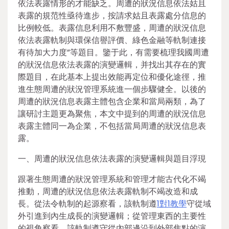
依法表露情形的才能缺乏。周遭的狀況信息依法姑且
表露的規范性亟待進步，按請求姑且表露處分信息的
比例較低。表露信息利用不敷豐盛，周遭的狀況信息
依法表露軌制與環保信譽評價、綠色金融等軌制連接
有待加大力度”等題目。鑒于此，有需要梳理我國周遭
的狀況信息依法表露的演變邏輯，并找出其存在的實
際題目，在此基本上提出效能再定位和優化途徑，推
進生態周遭的狀況管理系統進一個步驟健全。以後的
周遭的狀況信息表露主體包含企業和當局兩類，為了
讓研討主題更為聚焦，本文中提到的周遭的狀況信息
表露主體同一為企業，不包括當局周遭的狀況信息表
露。
一、周遭的狀況信息依法表露的演變邏輯與題目浮現
跟著生態周遭的狀況管理系統和管理才能古代化不竭
推動，周遭的狀況信息依法表露軌制不竭改造和成
長。從法令軌制的起源察看，該軌制遵
1對1教學
守從域
外引進到內生成長的演變邏輯；從管理東西的主要性
的視角察看，該軌制遵守從內部邊沿到外部焦點的演