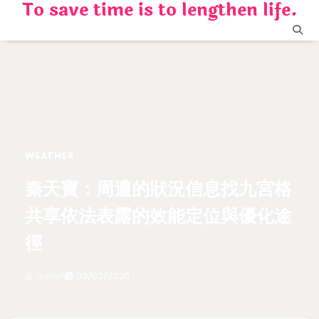
To save time is to lengthen life.
Skip
to
content
WEATHER
秦天寶：周遭的狀況信息找九宮格
共享依法表露的效能定位與優化途
徑
admin
03/02/2025