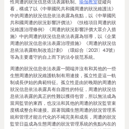
性周遭的狀況信息依法表露軌制。
瑜伽教室
從縱向
看，構成了以《中華國民共和國周遭的狀況維護法》
中的周遭的狀況信息依法表露為焦點，以《中華國民
共和國周遭的狀況影響評價法》《扶植項目周遭的狀
況維護治理條例》《周遭的狀況影響評價大眾介入措
施》中的周遭的狀況信息依法表露為領導，以《企業
周遭的狀況信息依法表露治理措施》《周遭的狀況信
息依法表露軌制改造計劃》（環綜合〔2021〕43號）
等為主要遵守的自上而下的法令規范系統。
周遭的狀況信息依法表露一開端并沒有和其他的一些
生態周遭的狀況維護軌制有用連接，孤立性是這一軌
制成長伊始的典範特征。孤立性是由於晚期的周遭的
狀況信息依法表露具有自愿性的特征，周遭的狀況信
息依法表露的真正的性難以獲得包管，所以無法成為
當局監管的東西，也沒法和其他的周遭的狀況監管束
度構成整合和連接。跟著我國生態周遭的狀況管理系
統和管理才能古代化的不竭完美和成長，周遭的狀況
監管日益成為生態周遭的狀況管理系統的焦點內在的