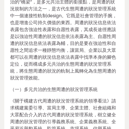
治的“橋梁”，是多元共治主體的銜接點，是周遭的狀
況規制的方法之一，是古代生態周遭的狀況管理系統
中一個連接性軌制design。它既是社會管理的手腕，
也是增進公司持久價值的東西。周遭的狀況信息依法
表露包含強迫性表露和自愿性表露，其成長途徑應該
是以強迫性周遭的狀況信息依法表露為主、自愿性周
遭的狀況信息依法表露為輔，目的是要在強迫性和自
愿性之間追求一種靜態均衡，讓當局、企業以及大眾
都可以在周遭的狀況信息依法表露中找準本身的腳色
定位，從而構成多元共治的生態周遭的狀況管理系
統，將生態周遭的狀況的軌制上風轉化為生態周遭的
狀況管理效能。
（一）多元共治的生態周遭的狀況管理系統
《關于構建古代周遭的狀況管理系統的領導看法》請
求構建黨委引導、當局主導、企業主體、社會組織和
大眾配合介入的古代周遭的狀況管理系統，樹立健全
周遭的狀況管理的引導義務系統、企業義務系統、全
平易近舉動系統、監管系統、市場系統、信譽系統、