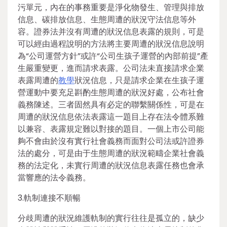
污單元，內在的事務重要是淨化物發生、管理與排放
信息、碳排放信息、生態周遭的狀況守法信息等外
容。證券法并沒有周遭的狀況信息表露的規則，可是
可以經由過程說明的方法將主要周遭的狀況信息說明
為“公司運營方針”或許“公司生孩子運營的內部前提”產
生嚴重變更，進而請求表露。公司法未直接請求企業
表露周遭的
教學
狀況信息，只是請求企業在生孩子運
營運動中要充足斟酌生態周遭的狀況好處，公布社會
義務陳述。三者固然具有必定的聯繫關係性，可是在
周遭的狀況信息依法表露這一題目上存在法令體系難
以兼容、表露規定難以對接的題目。一個上市公司能
夠不會由於沒有實行社會義務而面對公司法或許證券
法的處分，可是由于生態周遭的狀況範疇企業社會義
務的法定化，未實行周遭的狀況信息表露任務也會承
當響應的法令義務。
3.軌制連接不順暢
分歧周遭的狀況維護軌制的實行往往是孤立的，缺少