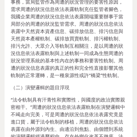
事務，當局監管作為周遭的狀況管理的要害性原因，
需求周遭的狀況信息依法表露軌制充任監管者腳色，
我國企業周遭的狀況信息依法表露開端重要辦事于當
局部分的周遭的狀況監管需求。周遭的狀況信息依法
表露中天然資本資產信息、碳排放信息、排污信息與
天然資本產權軌制、碳排放買賣軌制、排污權軌制、
排污允許、大眾介入等軌制互相關注，是以周遭的狀
況信息依法表露軌制與上述軌制一同成為生態周遭的
狀況管理系統的基本性內在的事務和要害性軌制。周
遭的狀況信息表露的真正的性和完全性直接影響其他
軌制的正常運轉，是一種泉源性或許“橋梁”性軌制。
（二）演變邏輯的題目浮現
“法令軌制具有汗青性和實際性，與國度的政治實際親
密相干。”周遭的狀況信息依法表露軌制在演變邏輯中
不竭走向完美，可是周遭的狀況信息依法表露究竟是
進口貨，屬于法令軌制的移植，周遭的狀況信息依法
表露在由外源到內生、由邊沿到焦點、由個體到系統
的演變邏輯經過歷程中，存在外鄉化改革不徹底、法