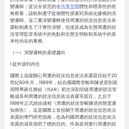
變邏輯；從法令規范的全
共享空間
體性和體系性的視
角察看，該軌制遵守從個體性摸索到系統化建構的演
變邏輯。這三重演變邏輯使得周遭的狀況信息依法表
露軌制產生了汗青性演變，也使其成為生態周遭的狀
況管理監管系統中的焦點和生態文明軌制系統中的基
本性內在的事務。
（一）演變邏輯的基礎趨向
1.從外源到內生
國際上追蹤關心周遭的狀況信息依法表露題目始于20
世紀80年月，1989年，結合國國際管帳和陳述原則當
局間專家任務組（ISAR）初次深刻切磋周遭的狀況管
帳成長和周遭的狀況信息依法表露等題目，之后于
1998年正式經由過程《周遭的狀況管帳陳述的態度通
知佈告》。這是國際上首份關于周遭的狀況信息依法
表露的專門研究指南，也為列國周遭的狀況信息依法
表露的成長指明了標的目的。作為當局實行周遭的狀