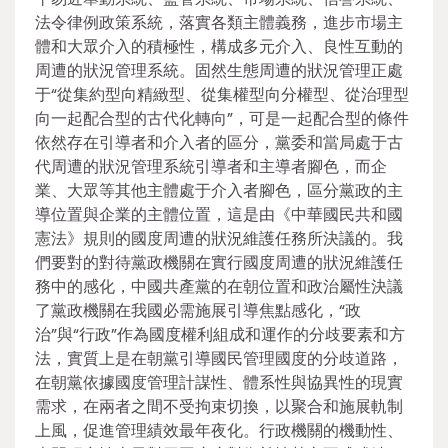
法令律例政策系統，落實各類主體義務，進步市場主
體和大眾介入的積極性，構成多元介入、良性互動的
周遭的狀況管理系統。固然生態周遭的狀況管理正處
于“從集約型向精緻型、從集權型向分權型、從治理型
向一起配合型的古代化轉向”，可是一起配合型的條件
依然存在引導者和介入者的區分，黨委和當局處于古
代周遭的狀況管理系統引導者和主導者腳色，而企
業、大眾等其他主體處于介入者腳色，區分黨政的主
導位置與企業的主體位置，這是由《中華國民共和國
憲法》規則的國度周遭的狀況維護任務所決議的。我
們要對的對待黨政機關在實行國度周遭的狀況維護任
務中的感化，中國共產黨的在朝位置和政治屬性決議
了黨政機關在我國必需施展引導焦點感化，“政
治”與“行政”作為國度權利組成和運作的分歧要素和方
法，實質上是在朝黨引導國民管理國度的分歧道路，
在朝黨依據國度管理計謀性、體系性與協異性的現實
需求，在兩者之間不受拘束切換，以聚合和施展軌制
上風，促進管理績效最年夜化。行政機關的機動性、