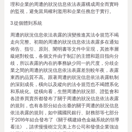
理和企業的周遭的狀況信息依法表露構成周全而實時
的監視，避免當局權利濫用和企業任務怠于實行。
3.從個體到系統
周遭的狀況信息依法表露的演變推進其法令規范不竭
走向完整。初期的周遭的狀況信息依法表露多在通知
佈告、指引、原則、闡明書等文件中呈現，其效率層
級絕對較低，各個文件由于制訂的主體和題目指向分
歧，所以表露的內在的事務缺少同一的尺度，分歧企
業之間的周遭的狀況信息依法表露差別較年夜，表露
東西的品質不高。跟著周遭的狀況信息依法表露軌制
的深刻成長，橫向以及縱向的法令規范也不竭體系化
和系統化。從橫向看，生態周遭的狀況部、證監會和
各證券買賣所都發布了關于周遭的狀況信息依法表露
的規則，也有各部分結合出臺的關于周遭的狀況信息
依法表露的規則，如中國國民銀行、財務部等七部分
于2016年結合發布了《關于構建綠色金融系統的領導
看法》，請求慢慢樹立完美上市公司和發債企業強迫