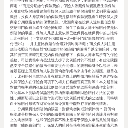
合同中獲得廣泛利用。但在分期繳付形式下，財險保單罕見如許的
商定：“商定分期繳付保險費的，保險人依照保險變亂產生前保險
人現實收取保險費總額與投保人應該繳付的保險費的比例承當保險
義務，投保人應該繳付的保險費是指截至保險變亂產生時投保人按
商定分期應當交納的保費總額。”此類商定在投保人違約且僅定期
交納部門保費后產生保險變亂時，發生了保險人應全額賠付仍是比
例賠付的爭議。保險人凡是主意依照已繳保費在總保費中的占比停
止比例賠付（下文簡稱“分期繳費—比例賠付”或“瑜伽教室比例賠
付”形式），并主意比例賠付合適對價均衡準繩；而投保人則主意
應該依照合同條目對“應該繳付的保險費”的說明予以全額賠付，在
其私密空間按時定期交納保費的情形下，保險人應承當所有的保險
義務。司法實務中有些法院支撐了比例賠付的不雅點，有些法院固
然支撐全額賠付的做法但重要從合同條目的說明動身予以說理，未
從最基礎上回應保險人以對價均衡準繩為來由作出的辯護。題目在
于，比例賠付形式能否具有精算意義上的對價均衡關系？違約投保
人與保險人在保險合同項下的權力任務能否真正對等？本文起首從
對價均衡準繩的視角就比例賠付形式面對的誤區和迷惑作出剖析，
在此基本上測驗考試論證對價均衡準繩調劑財險賠付方法的妥善
性，繼而切磋以全額賠付形式取代比例賠付形式的公道性，同時明
白全額賠付形式在財富保險法令實用中能夠存在的破例情況。
二、分期繳費比例賠付的誤區：對價均衡抑或對價掉衡？ 對價均
衡準繩是指投保人交付的保險費與保險人的看待給付應該具有對價
上的均衡關系，也即保險費客不雅上應等于保險人承當風險所需的
價格（純保費部門）。保險人的給付任務在保險變亂產生前表示為