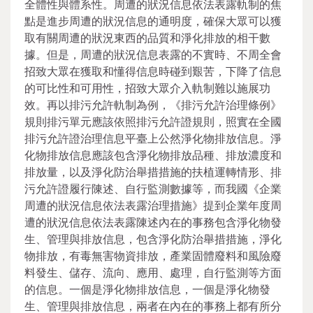
全體性與體系性。周遭的狀況信息依法表露軌制的焦
點是進步周遭的狀況信息的通明度，確保大眾可以獲
取有關周遭的狀況東西的品質和淨化排放的相干數
據。但是，周遭的狀況信息表露的不實時、不周全會
招致大眾在獲取和懂得信息時碰到艱苦，下降了信息
的可比性和可用性，招致大眾介入軌制難以施展功
效。再以排污允許軌制為例，《排污允許治理條例》
規則排污單元應該依照排污允許證規則，照實在全國
排污允許證治理信息平臺上公然淨化物排放信息。淨
化物排放信息應該包含淨化物排放品種、排放濃度和
排放量，以及淨化防治舉措措施的扶植運轉情形、排
污允許證履行陳述、自行監測數據等，而我國《企業
周遭的狀況信息依法表露治理措施》提到企業年度周
遭的狀況信息依法表露陳述內在的事務包含淨化物發
生、管理與排放信息，包含淨化防治舉措措施，淨化
物排放，有毒無害物資排放，產業固體廢料和風險廢
料發生、儲存、流向、應用、處理，自行監測等方面
的信息。一個是淨化物排放信息，一個是淨化物發
生、管理與排放信息，兩者在內在的事務上都有所分