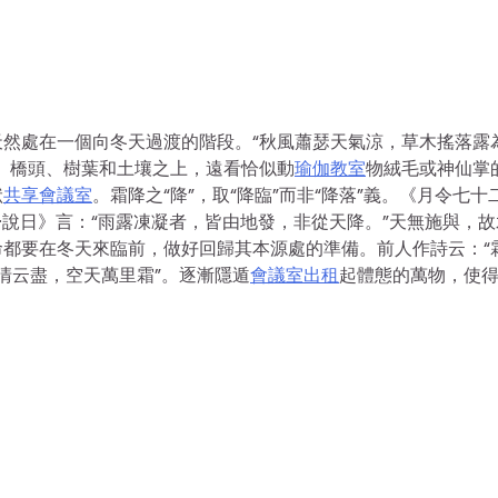
然處在一個向冬天過渡的階段。“秋風蕭瑟天氣涼，草木搖落露
、橋頭、樹葉和土壤之上，遠看恰似動
瑜伽教室
物絨毛或神仙掌
狀
共享會議室
。霜降之“降”，取“降臨”而非“降落”義。《月令七十
·說日》言：“雨露凍凝者，皆由地發，非從天降。”天無施與，故
都要在冬天來臨前，做好回歸其本源處的準備。前人作詩云：“
卷清云盡，空天萬里霜”。逐漸隱遁
會議室出租
起體態的萬物，使