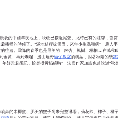
。廣袤的中國年夜地上，秋收已接近尾聲。此時已有的莊稼，皆需
后播種的時候了。“滿地秸稈拔個盡，來年少生蟲和病”，農人平
的往處。霜降的春季也是最美的，銀杏、楓樹、梧桐……在暮秋
到金黃、再到燦爛，漫山遍野
瑜伽教室
的樹葉，因著秋陽的裝
舞
一年好景君須記，恰是橙黃橘綠時”；法國作家加謬也曾說過“秋
馨噴鼻的木樨蜜、肥美的蟹子尚未完整退場，菊花飲、柿子、橘
、
交流
長久的美妙寄意，或許人們偏愛的，就是它們進口后的甜