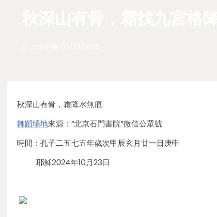
秋深山有骨，霜找九宮格
admin
03/23/2025
秋深山有骨，霜降水無痕
舞蹈場地
來源：“北京石門書院”微信公眾號
時間：孔子二五七五年歲次甲辰玄月廿一日庚申
耶穌2024年10月23日