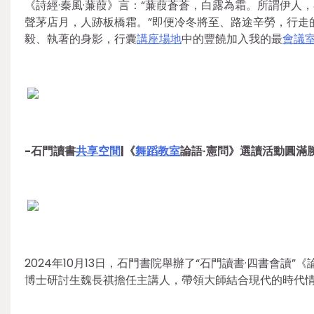
《詩經·秦風·蒹葭》言：“蒹葭蒼蒼，白露為霜。所謂伊人，
聲茅店月，人跡板橋霜。”即便冷冬將至、路途辛勞，行走
毅、執著的身影，行囊
講座場地
中的豐饒加入我的最
會議
-石門讀書
共享空間
|《
舞蹈教室
論語·憲問》選讀活動圓滿
2024年10月13日，石門書院舉辦了“石門讀書·四書會讀”
博士研討生魏長祺擔任主講人，帶領大師結合現代的時代