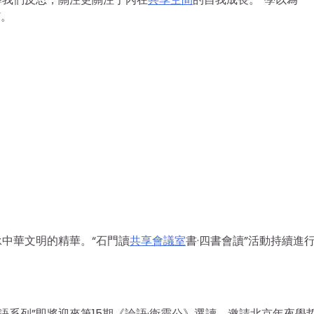
”。
中華文明的精華。“石門讀
共享會議室
書·四書會讀”活動持續進
讀“論語系列”即將迎來第15期《論語·衛靈公》選讀，邀請北京年夜學