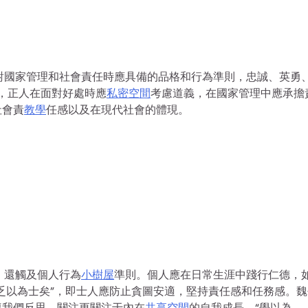
對國家管理和社會責任時應具備的品格和行為準則，忠誠、英勇
觀，正人在面對好處時應
私密空間
考慮道義，在國家管理中應承擔
社會責
教學
任感以及在現代社會的體現。‌
，還觸及個人行為
小樹屋
準則。個人應在日常生涯中踐行仁德，
乏以為士矣”，即士人應防止貪圖安適，堅持責任感和任務感。‌
導我們反思，關注更關注于內在
共享空間
的自我成長。“學以為