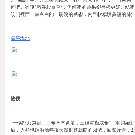
道吧。雖說“霜降殺百草”，但經霜的蔬果卻長勢更好。結
咬開裡面一層白白的、硬硬的糖霜，內里軟糯噴鼻甜的柿
講座場地
物候
“一候豺乃祭獸，二候草木黃落，三候蜇蟲咸俯”，豺開始
后，人類也應順應年夜天然刪繁就簡的趨勢，回歸屋舍，