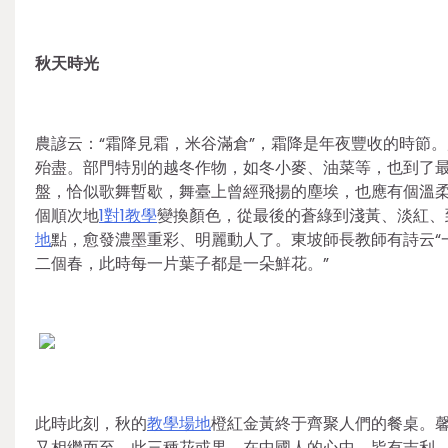
秋天時光
農諺云：“霜降見霜，米谷滿倉”，霜降是年夜豐收的時節
殆盡。部門特別的越冬作物，如冬小麥、油菜等，也到了最
盤，恰似歌舞暫歇，舞臺上曾經飛揚的塵埃，也應有個溫柔
個順次地
1對1教學
變換顏色，從最後的蒼綠到淺黃、淡紅、
地
點，愈發濃墨重彩、明麗動人了。東坡師長教師有詩云“
二個春，此時每一片葉子都是一朵鮮花。”
此時此刻，秋的
教學場地
橙紅金黃終于齊聚人們的餐桌。
又相繼而至。此三種花或果，在中國人的心中，皆有吉利