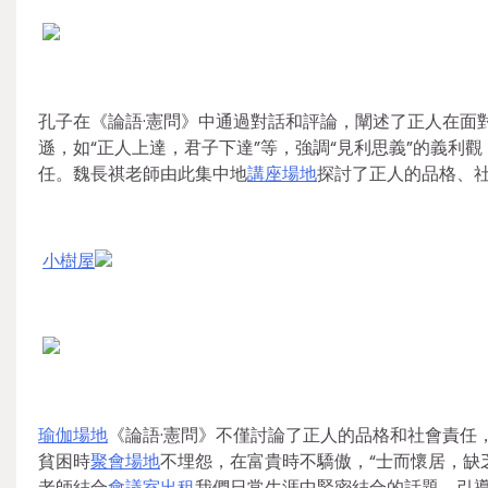
孔子在《論語·憲問》中通過對話和評論，闡述了正人在面
遜，如“正人上達，君子下達”等，強調“見利思義”的義利
任。魏長祺老師由此集中地
講座場地
探討了正人的品格、
小樹屋
瑜伽場地
《論語·憲問》不僅討論了正人的品格和社會責任
貧困時
聚會場地
不埋怨，在富貴時不驕傲，“士而懷居，缺
老師結合
會議室出租
我們日常生涯中緊密結合的話題，引