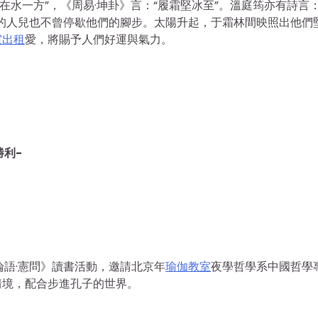
在水一方”，《周易·坤卦》言：“履霜堅冰至”。溫庭筠亦有詩言：
的人兒也不曾停歇他們的腳步。太陽升起，于霜林間映照出他們
室出租
愛，將賜予人們好運與氣力。
勝利-
《論語·憲問》讀書活動，邀請北京年
瑜伽教室
夜學哲學系中國哲學
情境，配合步進孔子的世界。