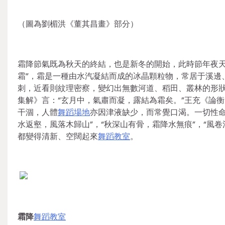
（圖為劉楣洪《董其昌畫》部分）
霜降節氣既為秋天的終結，也是新冬的開始，此時節年夜天
霜”，霜是一種由水汽凝結而成的冰晶顆粒物，常居于溪邊
刺，近看則紋理密察，變幻出無數河道、稻田、叢林的形
集解》言：“玄月中，氣肅而凝，露結為霜矣。”王充《論衡
干涸，人體
舞蹈場地
亦因津液缺少，而常覺口渴。一切性命
水返壑，風落木歸山”，“秋深山有骨，霜降水無痕”，“風
都變得清新、空闊起來
舞蹈教室
。
霜降
舞蹈教室