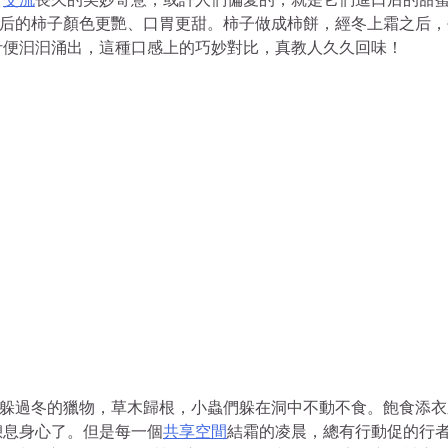
霜后的柿子顏色更艷、口胃更甜。柿子做成柿餅，經冬上霜之后，
汁便汩汩涌出，這種口感上的巧妙對比，真教人久久回味！
貯躲過冬的獵物，草木歸根，小蟲們躲在洞中不動不食。飽食添衣
憩息身心了。但是每一個
共享空間
結霜的凌晨，總有行動促的行