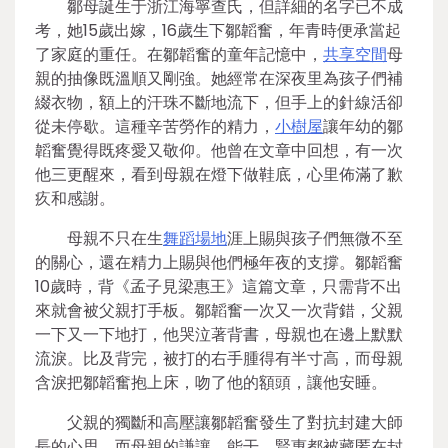
鄒母誕生于浙江海寧查氏，但詳細的名字已不成
考，她15歲出嫁，16歲生下鄒韜奮，年青時便承當起
了家庭的重任。在鄒韜奮的童年記憶中，
共享空間
母
親的抽像既溫順又剛強。她經常在深夜里為孩子們補
綴衣物，額上的汗珠不斷地流下，但手上的針線活卻
從未停歇。這種辛苦勞作的精力，
小樹屋
讓年幼的鄒
韜奮覺得既疼愛又敬仰。他曾在文章中回想，有一次
他三更醒來，看到母親在燈下做鞋底，心里佈滿了歉
疚和感謝。
母親不只在生
舞蹈場地
涯上賜與孩子們無微不至
的關心，還在精力上賜與他們極年夜的支撐。鄒韜奮
10歲時，背《孟子見梁惠王》這篇文章，只需背不出
來就會被父親打手板。鄒韜奮一次又一次背錯，父親
一下又一下地打，他哭泣著背書，母親也在邊上默默
流淚。比及背完，被打的右手腫得有半寸高，而母親
含淚把鄒韜奮抱上床，吻了他的額頭，讓他安睡。
父親的獨斷和高壓讓鄒韜奮發生了對抗封建大師
長的心思，而母親的謙讓、能干、賢惠都被藏匿在封