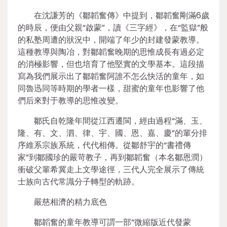
在沈謙芳的《鄒韜奮傳》中提到，鄒韜奮剛滿6歲
的時辰，便由父親“啟蒙”，讀《三字經》，在“監獄”般
的私塾周遭的狀況中，開端了年少的封建發蒙教導。
這種教導與陶冶，對鄒韜奮晚期的思惟成長有過必定
的消極影響，但也培育了他堅實的文學基本。這段描
寫為我們展示出了鄒韜奮阿誰不怎么快活的童年，如
同魯迅同等時期的學者一樣，甜蜜的童年也影響了他
們后來對于教導的思惟改變。
鄒氏自乾隆年間從江西遷閩，經由過程“滿、玉、
隆、有、文、泗、律、宇、國、恩、嘉、慶”的輩分排
序維系宗族系統，代代相傳。從鄒舒宇的“書禮傳
家”到鄒國珍的嚴苛教子，再到鄒韜奮（本名鄒恩潤）
衝破父輩希冀走上文學途徑，三代人完全展示了傳統
士族向古代常識分子轉型的軌跡。
嚴慈相濟的精力底色
鄒韜奮的童年教導可謂一部“微縮版近代發蒙