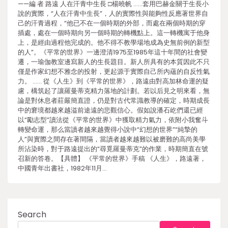
——編 者 路遠 人在汗青中生長 □楊曉帆 ……套用巴赫金關于生長小
說的實際，“人在汗青中生長”，人的實際性與能夠性反應著世界自
己的汗青過程，“他已不在一個時期的外部，而處在兩個時期的穿
插處，處在一個時期向另一個時期的轉機點上。這一轉機寓于他身
上，是經由過程他完成的。他不得不教學場地成為史無前例的新型
的人”。《平常的世界》一邊澄清1975至1985年這十年間的社會變
遷，一瑜伽教室邊寫新人的生長題目。新人所具有的本質因此不只
僅是作家幻想不雅念的投射，更起源于實際自己所內蘊的自反性氣
力。 …… 從《人生》到《平常的世界》，路遠由對高加林命運的疑
慮，構筑起了讓羅曼蒂克精力落地的計劃。若以后見之明來看，無
論是對休息者莊嚴簡直證，仍是對古代常識教導的確定，時期成長
中的窘境都越來越溢前途遠的悲觀信心。假如說潘石屹們還已經
以“勵志型”讀法從《平常的世界》中獲取精力氣力，依附小我奮斗
轉變命運，那么當讀者越來越覺得小說中“幻想的世界”“純摯的
人”與實際之間存在著間隔，當讀者越來越難以被磨難的高尚美學
所沾染時，對于路遠提出的“尋覓羅曼蒂克”的作業，時期簡直在號
召新的答卷。【具體】 《平常的世界》手稿 《人生》，路遠著，
中國青年出書社，1982年11月…
Search