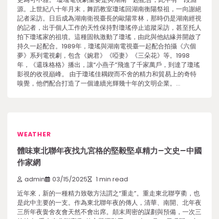
源。上世紀八十年月末，舞蹈教室瓊瑤回湖南衡陽祭祖，一向謝絕
記者采訪。日后成為湖南衛視臺長的歐陽常林，那時仍是湖南經視
的記者，出于個人工作的天性保持對瓊瑤停止追蹤采訪，甚至托人
拍下瓊瑤家的祖墳。這種固執激動了瓊瑤，由此與他結緣并開啟了
持久一起配合。1989年，瓊瑤與湖南電視臺一起配合拍攝《六個
夢》系列電視劇，包含《婉君》《啞妻》《三朵花》等。1998
年，《還珠格格》播出，讓“小燕子”飛進了千家萬戶，到達了瓊瑤
影視的收視巔峰。 由于瓊瑤佳耦鍥而不舍的精力和貿易上的奇特
嗅覺，他們配合打造了一個連續光輝幾十年的文明企業。…
WEATHER
體味東北聯年夜找九宮格的堅毅堅卓精力–文史–中國
作家網
admin
03/15/2025
1 min read
近年來，新的一種精力致敬方法謂之“重走”。重走東北聯亨衢，也
是此中主要的一支。作為東北聯年夜的傳人，清華、南開、北年夜
三所年夜黌舍友會天然不會出席。顛末周密的謀劃與預備，一次三