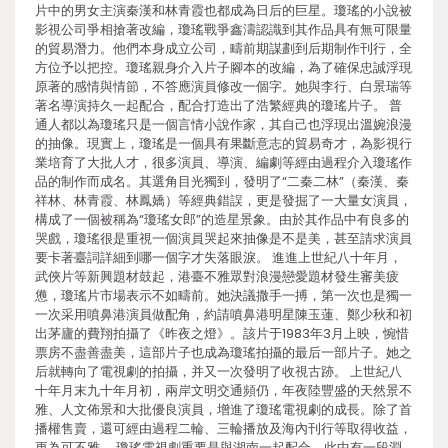
片中的男女主演秦漢和林青霞也都成為日后的巨星。瓊瑤的小說被
影視公司爭相搶著改編，瓊瑤戰爭鑫濤認識到其作品具有無可限量
的貿易潛力。他們本身成立公司，疇前期謀劃到后期制作刊行，全
方位予以把控。瓊瑤親身介入片子腳本的改編，為了確保忠誠浮現
原著的感情與情節，不答應演員修改一個字。她與李行、白景瑞等
著名導演持久一起配合，配合打造出了浩繁經典的瓊瑤片子。 普
通人都以為瓊瑤只是一個言情小說作家，其自己也浮現出溫婉浪漫
的抽像。現實上，瓊瑤是一個具有果斷意志的貿易奇才，為影視行
業培育了大批人才，很多演員、導演、編劇等經由過程介入瓊瑤作
品的制作而成名。其選角目光獨到，發明了“二秦二林”（秦漢、秦
祥林、林青霞、林鳳嬌）等經典錯誤，更是發掘了一大量女演員，
構成了一個被稱為“瓊瑤女郎”的造星景象。由於其作品中有良多的
哭戲，瓊瑤很是重視一個演員哭起來抽像是不是美，甚至請求演員
要卡著臺詞詳細到哪一個字才失落眼淚。 進進上世紀八十年月，
武俠片等新興題材鼓起，港臺不雅眾對浪漫戀愛題材發生審美疲
憊，瓊瑤片市場表示不如疇前。她決議撒手一搏，第一次也是獨一
一次采用噴鼻港演員做配角，約請噴鼻港明星陳玉蓮、鄭少秋和初
出茅廬的費翔拍攝了《昨夜之燈》。該片于1983年3月上映，惋惜
票房不盡善盡美，這部片子也成為瓊瑤拍攝的最后一部片子。她之
后就轉向了電視劇的拍攝，并又一次發明了收視古跡。 上世紀八
十年月末九十年月初，兩岸文明交通頻仍，年夜陸豐盛的天然景不
雅、人文佈景和大批優良演員，增進了瓊瑤電視劇的成長。除了首
播權售賣，還可經由過程二輪、三輪播放及海內刊行等取得收益，
更為可不雅。 瓊瑤電視劇重要是與湖南一起配合，此中有一段淵