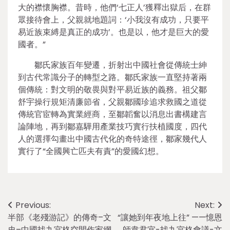
大的襟懷胸襟。昔時，他們‘七正人’獲釋出獄后，在群
眾接待會上，父親就地題詞：‘小我沒有成功，只要平
易近族束縛是真正的成功’。也是以，他才是巨大的愛
國者。”
鄒氏家族百年變遷，折射出中國社會從傳統士紳
到古代常識分子的轉型之路。鄒氏家族一直堅持著兩
個傳統：對文明的敬畏與對平易近族的義務。祖父鄒
舒宇操行規矩清廉節省，父親鄒國珍追求救國之道從
傳統官宦轉為實業經商，至鄒韜奮以消息出書構建言
論陣地，再到鄒嘉驊用產業技巧實行扶植國度，四代
人的選擇勾畫出中國古代化的奇特途徑，鄒家幾代人
實行了“全國興亡匹夫有責”的愛國幻想。
Post
Previous:
Next:
半部《老殘游記》的傳奇–文
“讓她到年夜地上往” ——憶恩
navigation
史–中國找九宮格空間作家網
師韋君宜-找九宮格會議-文