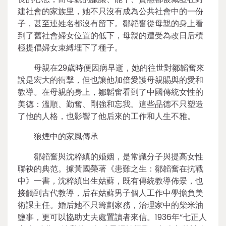
建社會的家族里，她不只沒有成為公共社會中的一份
子，甚至連姓名都沒有留下。鄒韜奮從母親的身上看
到了舊社會婦女位置的低下，母親的遭受為改日后積
極提倡婦女束縛埋下了種子。
母親在29歲時便因病早逝，她的往世對鄒韜奮來
說是宏大的衝擊，但也讓他加倍愛護母親賜與的愛和
教導。在母親的身上，鄒韜奮看到了中國傳統女性的
美德：溫順、勤奮、剛強和忘我。這些品德不只塑造
了他的人格，也影響了他后來的工作和人生不雅。
狼煙中的家風傳承
鄒韜奮與沈粹縝的婚姻，是常識分子與提高女性
聯袂的典范。據黃國榮著《患難之生：鄒韜奮在抗戰
中》一書，沈粹縝出生姑蘇，既有傳統教導佈景，也
接觸到古代教導，后在姑蘇男子個人工作中學擔負美
術課主任。婚后她不只籌劃家務，治理家中的柴米油
鹽事，更可以協助丈夫處置讀者來信。1936年“七正人