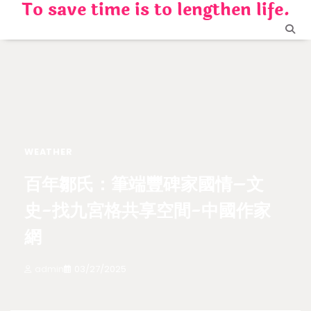
To save time is to lengthen life.
Skip
to
content
WEATHER
百年鄒氏：筆端豐碑家國情–文
史-找九宮格共享空間-中國作家
網
admin
03/27/2025