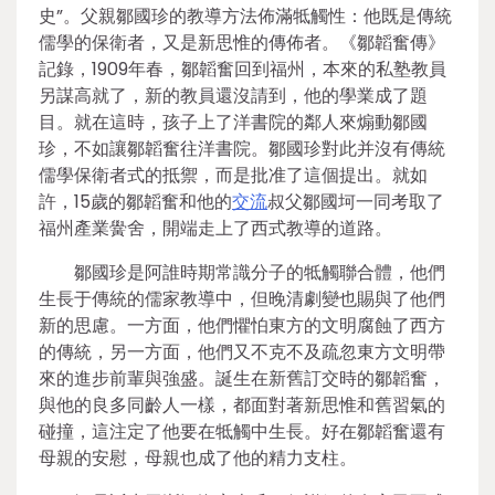
史”。父親鄒國珍的教導方法佈滿牴觸性：他既是傳統
儒學的保衛者，又是新思惟的傳佈者。《鄒韜奮傳》
記錄，1909年春，鄒韜奮回到福州，本來的私塾教員
另謀高就了，新的教員還沒請到，他的學業成了題
目。就在這時，孩子上了洋書院的鄰人來煽動鄒國
珍，不如讓鄒韜奮往洋書院。鄒國珍對此并沒有傳統
儒學保衛者式的抵禦，而是批准了這個提出。就如
許，15歲的鄒韜奮和他的
交流
叔父鄒國坷一同考取了
福州產業黌舍，開端走上了西式教導的道路。
鄒國珍是阿誰時期常識分子的牴觸聯合體，他們
生長于傳統的儒家教導中，但晚清劇變也賜與了他們
新的思慮。一方面，他們懼怕東方的文明腐蝕了西方
的傳統，另一方面，他們又不克不及疏忽東方文明帶
來的進步前輩與強盛。誕生在新舊訂交時的鄒韜奮，
與他的良多同齡人一樣，都面對著新思惟和舊習氣的
碰撞，這注定了他要在牴觸中生長。好在鄒韜奮還有
母親的安慰，母親也成了他的精力支柱。