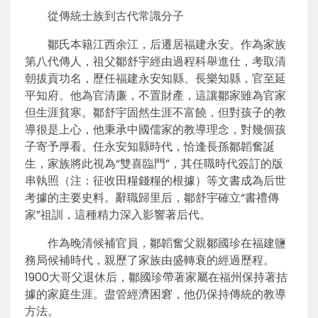
從傳統士族到古代常識分子
鄒氏本籍江西余江，后遷居福建永安。作為家族
第八代傳人，祖父鄒舒宇經由過程科舉進仕，考取清
朝拔貢功名，歷任福建永安知縣、長樂知縣，官至延
平知府。他為官清廉，不置財產，這讓鄒家雖為官家
但生涯貧寒。鄒舒宇固然生涯不富饒，但對孩子的教
導很是上心，他秉承中國儒家的教導理念，對幾個孩
子寄予厚看。任永安知縣時代，恰逢長孫鄒韜奮誕
生，家族將此視為“雙喜臨門”，其任職時代簽訂的版
串執照（注：征收田糧錢糧的根據）等文書成為后世
考據的主要史料。辭職歸里后，鄒舒宇確立“書禮傳
家”祖訓，這種精力深入影響著后代。
作為晚清候補官員，鄒韜奮父親鄒國珍在福建鹽
務局候補時代，親歷了家族由盛轉衰的經過歷程。
1900大哥父退休后，鄒國珍帶著家屬在福州保持著拮
據的家庭生涯。盡管經濟困窘，他仍保持傳統的教導
方法。