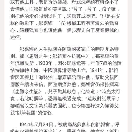
或其他工具，老是拆拆裝裝。母親沈粹縝有時免不了
責備他，而鄒韜奮卻笑著說：“算了，算了，孩子嘛，
別把他的愛好限制逝世了，適應其成長吧。”也是在父
親的激勵下，鄒嘉驊一向對機械工程有著激烈的獵奇
心，這種獵奇心也讓他進一個步驟走向了產業機械的
途徑。
鄒嘉驊的人生軌跡在阿誰國破家亡的時期尤為特
別。據《患難之生：鄒韜奮在抗戰中》，鄒嘉驊的童
年流離失所，1933年，因公民黨危害，年僅7歲的他隨
怙恃輾轉上海、中國噴鼻港等地出亡。1941年，鄒韜
奮因耳疾赴上海醫治，鄒嘉驊陪同在側，幫助父親回
應版主讀者來信。面臨病痛熬煎，鄒韜奮仍保持撰寫
《患難余生記》，兒子勸其歇息，他答道：“時光太可
貴，若此時擱筆，恐再無機遇完成。”這段對話展示了
鄒韜奮以文字為兵器的固執，也令鄒嘉驊深入懂得父
親“以筆報國”的信心。
1944年7月24日，被病痛熬煎多年的鄒韜奮，呼
吸短促得曾經說不出話了，垂死之際，他拿起了紙和