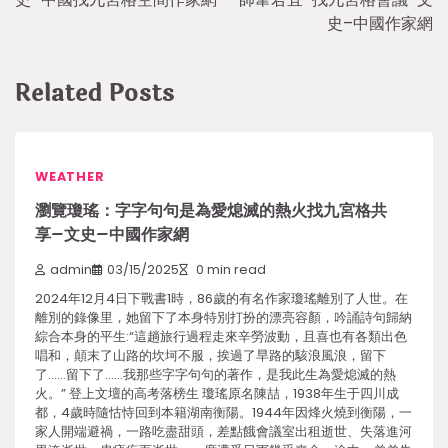
史–中國作家網
Related Posts
WEATHER
瀏覽瓊瑤：字字句句是為愛熄滅的熱火找九宮格共
享–文史–中國作家網
admin
03/15/2025
0 min read
2024年12月4日下戰書1時，86歲的有名作家瓊瑤離別了人世。在
離別的錄像里，她留下了本身特別打扮的漂亮容顏，吟誦詩句歸納
綜合本身的平生:“這趟旅行過程走來辛勞波動，且喜也有各類出色
唱和，顛末了山路的坎坷不服，挨過了旱路的駭浪風浪，留下
了……留下了……我那些字字句句的著作，是我此生為愛熄滅的熱
火。” 登上文壇的高考落榜生 瓊瑤原名陳喆，1938年生于四川成
都，4歲時隨怙恃回到本籍湖南衡陽。1944年因烽火燒到衡陽，一
家人開端避禍，一路吃盡甜頭，差點餓會議室出租逝世、失落進河