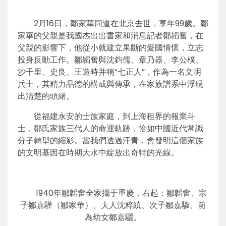
2月16日，鄒家華同道在北京去世，享年99歲。鄒
家華的父親是我國杰出出書家和消息記者鄒韜奮，在
父親的影響下，他從小就建立果斷的愛國情懷，立志
投身反動工作。鄒韜奮與沈鈞儒、章乃器、李公樸、
沙千里、史良、王造時并稱“七正人”，作為一名文明
兵士，其精力品德的構成與傳承，在家族譜系中浮現
出清楚的頭緒。
從福建永安的士族家庭，到上海租界的報業斗
士，鄒氏家族三代人的命運軌跡，恰如中國近代常識
分子轉型的縮影。當我們透過汗青，會發明這個家族
的文明基因在時期大水中綻放出奇特的光線。
1940年鄒韜奮全家攝于重慶，右起：鄒韜奮、宗
子鄒嘉驊（鄒家華）、夫人沈粹縝、次子鄒嘉騮、前
為幼女鄒嘉驪。