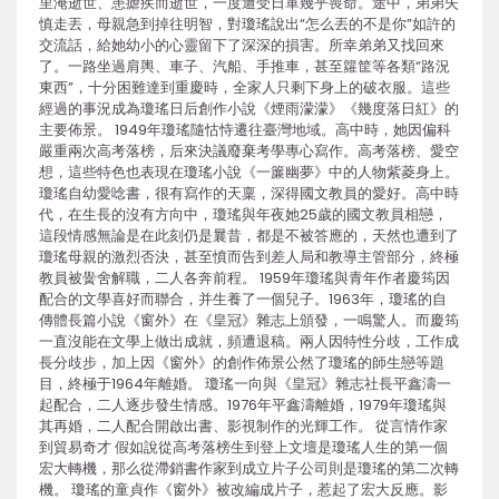
里淹逝世、患瘧疾而逝世，一度遭受日軍幾乎喪命。途中，弟弟失
慎走丟，母親急到掉往明智，對瓊瑤說出“怎么丟的不是你”如許的
交流話，給她幼小的心靈留下了深深的損害。所幸弟弟又找回來
了。一路坐過肩輿、車子、汽船、手推車，甚至籮筐等各類“路況
東西”，十分困難達到重慶時，全家人只剩下身上的破衣服。這些
經過的事況成為瓊瑤日后創作小說《煙雨濛濛》《幾度落日紅》的
主要佈景。 1949年瓊瑤隨怙恃遷往臺灣地域。高中時，她因偏科
嚴重兩次高考落榜，后來決議廢棄考學專心寫作。高考落榜、愛空
想，這些特色也表現在瓊瑤小說《一簾幽夢》中的人物紫菱身上。
瓊瑤自幼愛唸書，很有寫作的天稟，深得國文教員的愛好。高中時
代，在生長的沒有方向中，瓊瑤與年夜她25歲的國文教員相戀，
這段情感無論是在此刻仍是曩昔，都是不被答應的，天然也遭到了
瓊瑤母親的激烈否決，甚至憤而告到差人局和教導主管部分，終極
教員被黌舍解職，二人各奔前程。 1959年瓊瑤與青年作者慶筠因
配合的文學喜好而聯合，并生養了一個兒子。1963年，瓊瑤的自
傳體長篇小說《窗外》在《皇冠》雜志上頒發，一鳴驚人。而慶筠
一直沒能在文學上做出成就，頻遭退稿。兩人因特性分歧，工作成
長分歧步，加上因《窗外》的創作佈景公然了瓊瑤的師生戀等題
目，終極于1964年離婚。 瓊瑤一向與《皇冠》雜志社長平鑫濤一
起配合，二人逐步發生情感。1976年平鑫濤離婚，1979年瓊瑤與
其再婚，二人配合開啟出書、影視制作的光輝工作。 從言情作家
到貿易奇才 假如說從高考落榜生到登上文壇是瓊瑤人生的第一個
宏大轉機，那么從滯銷書作家到成立片子公司則是瓊瑤的第二次轉
機。 瓊瑤的童貞作《窗外》被改編成片子，惹起了宏大反應。影