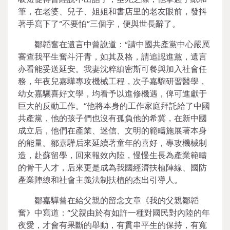
筆，在老婆、兒子、姐姐和書店里的老友眼前，發抖
著手寫下了“不要怕”三個字，便與世長辭了。
鄒韜奮在遺言中曾說道：“請中國共產黨中心嚴厲
審查我平生奮斗汗青，如其及格，請追認進黨，遺言
亦看能妥送延安。我妻沈粹縝密斯可餐與加入社會任
務，年夜兒嘉驊專攻機械工程，次子嘉騮研習醫學，
幼女嘉驪喜好文學，均看予以進修機遇，俾可進獻于
巨大的反動工作。”他將本身的工作家庭拜託給了中國
共產黨，他的孩子們也沒有孤負他的希冀，在新中國
成立后，他們在產業、迷信、文明的範疇施展著本身
的能量。鄒嘉驊后來延續著童年的喜好，專攻機械制
造，赴蘇留學，回來報效內陸，慢慢生長為產業範疇
的骨干人才，后來更是成為我國經濟扶植陣線、國防
產業陣線和社會主義法制扶植的杰出引導人。
鄒嘉驊曾在給父親的留念文章《我的父親鄒韜
奮》中寫道：“父親由於有如許一種對國民對內陸的年
夜愛，才會有果斷的舉動，有貫串平生的保持，有寬