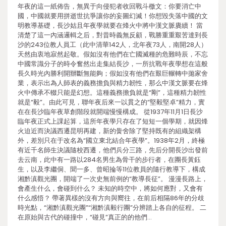
年夜的這一紙佈告，無異于向侵犯者收回戰斗檄文：你要消亡中
國，中國就要用拼逝世抗爭讓你的妄圖幻滅！你想毀失落中國的文
明教導基礎，長沙姑且年夜學就要在烽火中將中漢文脈賡續！ 當
清楚了這一內涵邏輯之后，對昔時義無反顧，戰勝重重艱苦達到長
沙的243位教人員工（此中清華142人，北年夜73人，南開28人）
天然由衷地寂然起敬。假如沒有他們在亡國滅種的危難時辰，不忘
中國常識分子的時令奮然出走集結長沙，一所抗戰年夜學想在這般
長久時光內勝利開辦斷無能夠；假如沒有他們在艱巨輾轉中拋家舍
業，表示出為人師表的義務擔負與精力韌性，那么中漢文脈要在烽
火中傳承不輟只能是幻想。這種義務擔負就是“剛”，這種精力韌性
就是“毅”。由此可見，聯年夜后來一以貫之的“堅毅堅卓”精力，實
在在長沙臨年夜草創階段就開端慢慢構成。 從1937年11月1日長沙
臨年夜正式上課起算，這所年夜學只存在了短短一個學期，就因烽
火迫近而決議西遷昆明再建，新的黌舍除了堅持既有的組織架構
外，差別只在于改名為“國立東北結合年夜學”。1938年2月，終極
有近千名師生決議隨校西遷，他們兵分三路，先后分開長沙出發前
去云南，此中有一路以284名男生為骨干的步行者，在團長黃鈺
生，以及李繼侗、聞一多、曾昭掄等11位教員的隨行教導下，構成
湘黔滇觀光團，開端了一次史無前例的“教導長征”。 漫漫長路上，
會產生什么，會碰到什么？ 未知的時空中，將如何應對，又會有
什么感悟？ 帶著異樣的沒有方向與嚮往，在前后相隔86年的分歧
時光點，“湘黔滇觀光團”“湘黔滇毅行團”分辨踏上各自的征程。 二
在原始與古代的碰撞中，“碰見”真正的的他們…