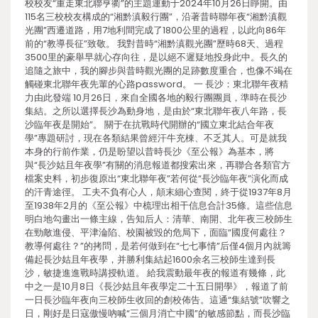
校校友“重走東北聯亨衢”的主題運動于2024年10月26日睜開。由
115名三校校友構成的“湘黔滇毅行團”，沿著昔時聯年夜“湘黔滇觀
光團”西遷道路，用7地利間完成了1800公里的過程，以此向86年
前的“教導長征”致敬。 我對昔時“湘黔滇觀光團”歷時68天、過程
3500里的豪舉早就心存向往，是以絕不遲疑地投身此中。長久的
追隨之旅中，我的腳步與昔時觀光團的足跡數度重合，也像不竭在
觸碰東北聯年夜先輩的心路password。 一 長沙：東北聯年夜精
力由此發端 10月26日，來自全國各地的毅行團團員，準時在長沙
集結。之所以選擇長沙為動身地，是由於“東北聯年夜八年路，長
沙臨年夜是開始”。 關于在抗戰時代開辦的“國立東北結合年夜
學”專題研討，現在各類結果曾經汗牛充棟、不乏其人。可是就我
本身的行前作業，仍是盼望以昔時長沙《至公報》為基本，將
與“長沙姑且年夜學”有關的消息報道都搜索出來，再聯合各類官方
檔案史料，初步復原出“東北聯年夜”若何從“長沙臨年夜”演化而成
的汗青途徑。 工夫不負有心人，顛末細心查閱，終于從1937年8月
至1938年2月的《至公報》中梳理出相干信息合計35條。這些信息
明白地勾畫出一條主線，告知后人：清華、南開、北年夜三校師生
在勁敵進侵、平津淪陷、校園被毀的危局下，面臨“國度何處往？
教導何處往？”的拷問，是若何做到在“七七事情”后僅4個月內就籌
備起長沙姑且年夜學，并勝利集結起1600余名三校師生達到長
沙，敏捷進進戰時講授軌道。 給我震動最年夜的報道有幾條，此
中之一是10月8日《長沙姑且年夜學定二十五日開學》，報道了前
一日長沙臨年夜向三校師生收回的創校佈告。這通“集結號”吹響之
日，剛好是日寇傲慢吶喊“三個月消亡中國”的敏感節點，而長沙臨