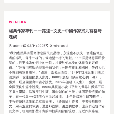
WEATHER
經典作家專刊——路遠–文史–中國作家找九宮格時
租網
admin
03/14/2025
0 min read
“我們應當具有通俗休息國民的品德，永遠也不損失一個通俗休息
者的感到，像牛一樣的，像地盤一樣的進獻。” “生涯是休息國民發
明的，只要成為他們中的一員，才能夠使本身的休息有必定價
值。” “汗青用有數的現實告知我們：分開年夜地和國民，任何人也
不舞蹈教室會勝利。” 路遠，原名王衛國，1949年12月誕生于陜北
清澗縣一個通俗的農人家庭。1980年頒發《觸目驚心的一幕》，
獲第一屆全國優良中篇小說獎。1982年頒發《人生》，獲第二屆
全國優良中篇小說獎。1991年其長篇小說《平常的世界》獲第三屆
茅盾文學獎。路遠深刻生涯、潛心創作的自發，連同那些滾燙的句
子，在一代又一代讀者心里激起波濤。 本年是路遠生日75周年，
本報特邀路遠生前老友曹谷溪，《路遠論》作者、學者楊曉帆撰
文，用有溫度的筆觸，講述那些關于路遠的故事。讓我們追隨作者
的文字，往傾聽那些汗青的轉軌與細節的慢放，走近作家路遠。