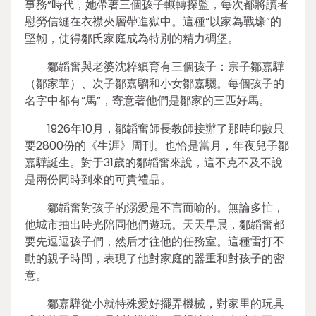
事務”時代，她帶著三個孩子輾轉探監，每次都將讀者
慰勞信縫在衣襟夾層帶進獄中。這種“以家為戰壕”的
堅韌，使得鄒氏家庭成為特別的精力碉堡。
鄒韜奮與老婆沈粹縝育有三個孩子：宗子鄒嘉驊
（鄒家華）、次子鄒嘉騮和小女鄒嘉驪。每個孩子的
名字中都有“馬”，寄意著他們是鄒家的三匹好馬。
1926年10月，鄒韜奮師長教師接辦了那時印數只
要2800份的《生涯》周刊。也恰是當月，年夜兒子鄒
嘉驊誕生。對于31歲的鄒韜奮來說，這不克不及不說
是兩份同時到來的可貴禮品。
鄒韜奮對孩子的溺愛是不言而喻的。無論多忙，
他城市抽出時光陪同他們遊玩。天天早晨，鄒韜奮都
要先逗逗孩子們，然后才往他的任務室。這種雷打不
動的親子時間，表現了他對家庭的器重和對孩子的密
意。
鄒嘉驊從小就特殊愛好擺弄機械，對家里的玩具