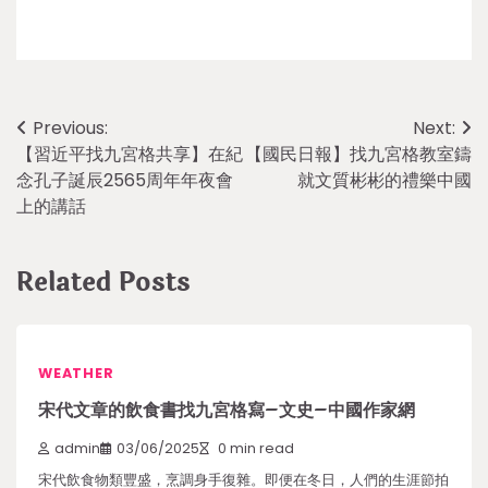
Post
Previous:
Next:
【習近平找九宮格共享】 在紀
【國民日報】找九宮格教室鑄
navigation
念孔子誕辰2565周年年夜會
就文質彬彬的禮樂中國
上的講話
Related Posts
WEATHER
宋代文章的飲食書找九宮格寫–文史–中國作家網
admin
03/06/2025
0 min read
宋代飲食物類豐盛，烹調身手復雜。即便在冬日，人們的生涯節拍