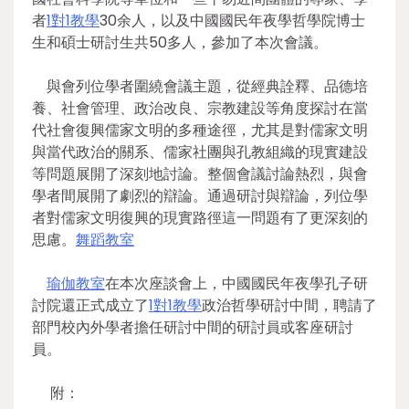
者
1對1教學
30余人，以及中國國民年夜學哲學院博士
生和碩士研討生共50多人，參加了本次會議。
與會列位學者圍繞會議主題，從經典詮釋、品德培
養、社會管理、政治改良、宗教建設等角度探討在當
代社會復興儒家文明的多種途徑，尤其是對儒家文明
與當代政治的關系、儒家社團與孔教組織的現實建設
等問題展開了深刻地討論。整個會議討論熱烈，與會
學者間展開了劇烈的辯論。通過研討與辯論，列位學
者對儒家文明復興的現實路徑這一問題有了更深刻的
思慮。
舞蹈教室
瑜伽教室
在本次座談會上，中國國民年夜學孔子研
討院還正式成立了
1對1教學
政治哲學研討中間，聘請了
部門校內外學者擔任研討中間的研討員或客座研討
員。
附：