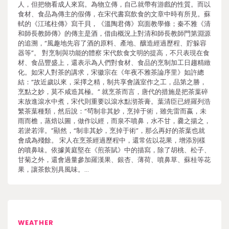
人，但把物看成人來寫。為物立傳，自己就帶有游戲的性質。而以
食材、食品為傳主的假傳，在宋代書寫飲食的文章中時有所見。蘇
軾的《江瑤柱傳》寫干貝，《溫陶君傳》寫面教學條；秦不雅《清
和師長教師傳》的傳主是酒，借由概況上對清和師長教師門第淵源
的追溯，“風趣地先容了酒的原料、產地、釀造經過歷程、貯躲容
器等”。 對烹制與功能的體察 宋代飲食文明的提高，不只表現在食
材、食品豐盛上，還表示為人們對食材、食品的烹制加工日趨精緻
化。如宋人對茶的講求，宋徽宗在《年夜不雅茶論序里》如許總
結：“故近歲以來，采擇之精，制共享會議室作之工，品第之勝，
烹點之妙，莫不咸造其極。” 就烹茶而言，唐代的措施是把茶葉碎
末放進滾水中煮，宋代則重要以滾水點沏茶膏。葉清臣已經羅列浩
繁茶葉種類，然后說：“茍制非其妙，烹掉于術，雖先雷而嬴，未
雨而檐，蒸焙以圖，做作以經，而泉不噴鼻，水不甘，爨之揚之，
若淤若滓。”顯然，“制非其妙，烹掉于術”，那么再好的茶葉也就
會成為殘餘。 宋人在烹茶經過歷程中，還常佐以花果，增添別樣
的噴鼻味。依據黃庭堅在《煎茶賦》中的描寫，除了胡桃、松子、
甘菊之外，還會過量參加羅漢果、銀杏、薄荷、噴鼻草、蘇桂等花
果，讓茶飲別具風味。…
WEATHER