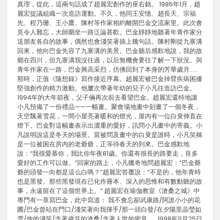
真理，從此，這兩句話成了趙麗宏創作的座右銘。 1986年1月，趙
麗宏提議組織一次造訪運動。不久，他同王安憶、趙長天、宗福
先、程乃珊、王小鷹、陳村等作家相約離開巴金交流家里。此次會
見令人難忘，大師圍坐一路泛論甚歡。巴金靜靜地聽著年青作家分
送朋友各自的故事，偶然也會淺笑著插上幾句話。陳村剛從九寨溝
回來，他向巴金先容了九寨溝的美景。巴金聽后感歎地說，我的故
鄉在四川，但九寨溝我沒往過，以后無機會要往了解一下狀況。與
青年作家在一路，巴金興高采烈，仿佛回到了本身的芳華歲月……
那時，正值《隨想錄》寫作接近序幕。趙麗宏被巴金掉臂疾病困擾
堅強創作的精力激動。他屢次帶著年幼的兒子小凡往造訪巴金。
1994年的大年節夜，父子倆再次前去看望巴金。趙麗宏還特地讓
小凡預備了一份禮品——一幅畫。聚會場地畫中刻畫了一個冬夜，
天空飄著雪花，一間小屋亮著暖和的燈光，屋內有一位白叟伸直在
燈下。巴金對這幅畫表示出濃重的愛好，訊問小凡畫中的寄義。小
凡說明說這是冬天的場景。當被問及畫中的白叟是誰時，小凡笑稱
是一位被困在房內的老爺爺，正等待春天的到來。巴金感歎地
說：“我很愛慕你，我比你年夜81歲。你還有很長的路要走，良多
愛好的工作可以做。”回家的路上，小凡獵奇地問趙麗宏：“巴金爺
爺的頭發一向都是這么白嗎？”趙麗宏答覆說：“不是的，他年青時
也是黑發。那些黑發現在已化作冊本、深入的思惟和有數動聽的故
事，永遠留在了這個世界上。” 趙麗宏在瑜伽教室《滄桑之城》中
專門有一章寫巴金，此中寫道： 我不會忘卻武康路/阿誰小小的花
圃/巴金曾站在門口/淺笑著向我揮手/那一頭白發/在夕陽里晶瑩如
雪/他的淺笑/含著歲月的滄桑/含著人世的密意…… 1998年11月25日