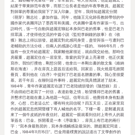
玉、錢谷融等先輩在一路，非常親切。有人告知我，他是趙麗宏，
結業于華東師范年夜學，而那三位長者是他的年夜學教員。趙麗宏
對師輩的尊重給我留下了深入印象。 翌年，我得知趙麗宏分開
《萌芽》雜志社，參加作協。同年，他隨王元化師長教師帶領的中
國作家代表團拜訪了墨西哥和美國。代表團中還有作家張一弓。出
訪時代，張一弓自動與趙麗宏聊起本身與巴老的舊事，恰是巴老力
排眾議，才使得他交流的中篇小說《監犯李銅鐘的故事》在《收
獲》雜志上得以頒發。趙麗宏對此感同身受，盡管與張一弓遭到巴
老輔助的方法分歧，但兩人的感謝心境是一樣的。 1986年5月，作
協有一份文件給趙麗宏，我家離他家很近，就由我交給他。那時住
房嚴重，趙麗宏住在一居室里。靠窗的寫字桌上亮著燈，他正伏案
寫作。我怕打攪他，剛想分開，他拿出一本剛出書的散文集《維納
斯在海邊》，并在扉頁上題簽后送給我。回家后，我火燒眉毛掀開
冊頁，看到他在《自序》中提到了巴老簽名贈書的事。我心里很愛
慕。若干年后，在聊到這件事時，趙麗宏向我具體講述了顛末。
1984年，青年作家趙麗宏在讀了巴老陸續頒發的《隨想錄》后，
不由得給巴老寫了一封信，表達欽敬之情，盼望獲得巴老的舊書，
并懇求巴老能在書上為他題一句話。信寄出后，他覺得本身有點唐
突。心想，巴老這么忙，哪有時光回信呢？四五天后，正在家里寫
作的趙麗宏忽然聞聲樓下有人喊他的名字。下樓一看，是郵遞員送
來了一個牛皮紙的年夜信封。趙麗宏一眼就看到信封上寄件人的親
筆簽名：巴金。拆開看是一本《序跋集》，扉頁上有巴老的兩行
字：“寫本身最熟習的，寫本身感觸感染最深的。贈趙麗宏同道，
巴金，1984年11月15日”。巴金用最樸實的說話道出了文學創作的