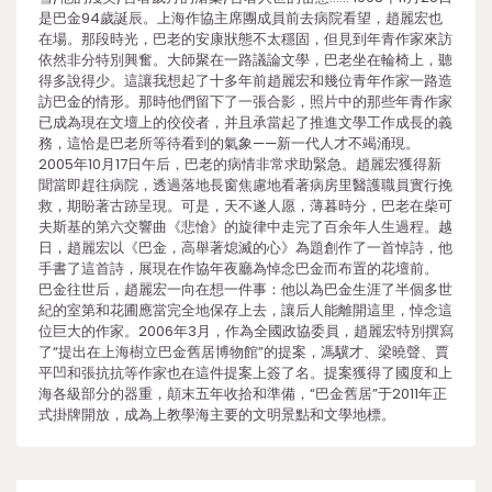
是巴金94歲誕辰。上海作協主席團成員前去病院看望，趙麗宏也
在場。那段時光，巴老的安康狀態不太穩固，但見到年青作家來訪
依然非分特別興奮。大師聚在一路議論文學，巴老坐在輪椅上，聽
得多說得少。這讓我想起了十多年前趙麗宏和幾位青年作家一路造
訪巴金的情形。那時他們留下了一張合影，照片中的那些年青作家
已成為現在文壇上的佼佼者，并且承當起了推進文學工作成長的義
務，這恰是巴老所等待看到的氣象——新一代人才不竭涌現。
2005年10月17日午后，巴老的病情非常求助緊急。趙麗宏獲得新
聞當即趕往病院，透過落地長窗焦慮地看著病房里醫護職員實行挽
救，期盼著古跡呈現。可是，天不遂人愿，薄暮時分，巴老在柴可
夫斯基的第六交響曲《悲愴》的旋律中走完了百余年人生過程。越
日，趙麗宏以《巴金，高舉著熄滅的心》為題創作了一首悼詩，他
手書了這首詩，展現在作協年夜廳為悼念巴金而布置的花壇前。
巴金往世后，趙麗宏一向在想一件事：他以為巴金生涯了半個多世
紀的室第和花圃應當完全地保存上去，讓后人能離開這里，悼念這
位巨大的作家。2006年3月，作為全國政協委員，趙麗宏特別撰寫
了“提出在上海樹立巴金舊居博物館”的提案，馮驥才、梁曉聲、賈
平凹和張抗抗等作家也在這件提案上簽了名。提案獲得了國度和上
海各級部分的器重，顛末五年收拾和準備，“巴金舊居”于2011年正
式掛牌開放，成為上教學海主要的文明景點和文學地標。