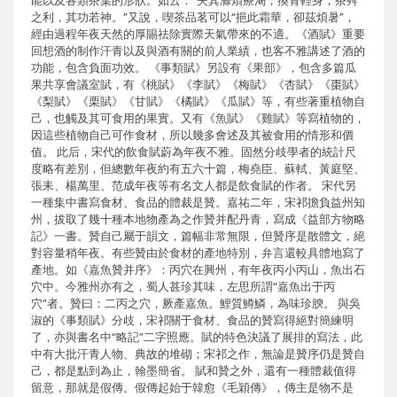
能以及各類茶葉的形狀。如云：“夫其滌煩療渴，換骨輕身，茶荈
之利，其功若神。”又說，喫茶品茗可以“挹此霜華，卻茲煩暑”，
經由過程年夜天然的厚賜祛除實際天氣帶來的不適。《酒賦》重要
回想酒的制作汗青以及與酒有關的前人業績，也客不雅講述了酒的
功能，包含負面功效。 《事類賦》另設有《果部》，包含多篇瓜
果共享會議室賦，有《桃賦》《李賦》《梅賦》《杏賦》《棗賦》
《梨賦》《栗賦》《甘賦》《橘賦》《瓜賦》等，有些著重植物自
己，也觸及其可食用的果實。又有《魚賦》《雞賦》等寫植物的，
因這些植物自己可作食材，所以幾多會述及其被食用的情形和價
值。 此后，宋代的飲食賦蔚為年夜不雅。固然分歧學者的統計尺
度略有差別，但總數年夜約有五六十篇，梅堯臣、蘇軾、黃庭堅、
張耒、楊萬里、范成年夜等有名文人都是飲食賦的作者。 宋代另
一種集中書寫食材、食品的體裁是贊。嘉祐二年，宋祁擔負益州知
州，拔取了幾十種本地物產為之作贊并配丹青，寫成《益部方物略
記》一書。贊自己屬于韻文，篇幅非常無限，但贊序是散體文，絕
對容量稍年夜。有些贊由於食材的產地特別，弁言還較具體地寫了
產地。如《嘉魚贊并序》：丙穴在興州，有年夜丙小丙山，魚出石
穴中。今雅州亦有之，蜀人甚珍其味，左思所謂“嘉魚出于丙
穴”者。贊曰：二丙之穴，厥產嘉魚。鯉質鱒鱗，為味珍腴。 與吳
淑的《事類賦》分歧，宋祁關于食材、食品的贊寫得絕對簡練明
了，亦與書名中“略記”二字照應。賦的特色決議了展排的寫法，此
中有大批汗青人物、典故的堆砌；宋祁之作，無論是贊序仍是贊自
己，都是點到為止，翰墨簡省。 賦和贊之外，還有一種體裁值得
留意，那就是假傳。假傳起始于韓愈《毛穎傳》，傳主是物不是