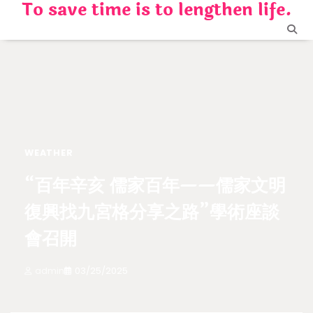
To save time is to lengthen life.
Skip
to
content
WEATHER
“百年辛亥 儒家百年——儒家文明
復興找九宮格分享之路”學術座談
會召開
admin
03/25/2025