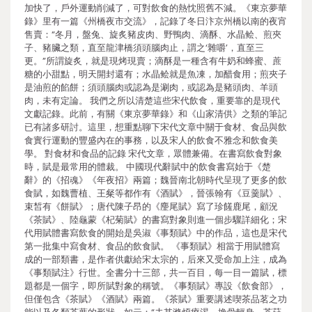
加快了，戶外運動削減了，可對飲食的熱忱照舊不減。《東京夢華
錄》里有一篇《州橋夜市交流》，記錄了冬日汴京州橋以南的夜宵
售賣：“冬月，盤兔、旋炙豬皮肉、野鴨肉、滴酥、水晶鲙、煎夾
子、豬臟之類，直至龍津橋須頭腦肉止，謂之‘雜嚼’，直至三
更。”所謂旋炙，就是現烤現賣；滴酥是一種含有牛奶和蜂蜜、蔗
糖的小甜點，明天開封還有；水晶鲙就是魚凍，加醋食用；煎夾子
是油煎的餡餅；須頭腦肉或認為是涮肉，或認為是豬頭肉、羊頭
肉，未有定論。 我們之所以清楚這些宋代飲食，重要靠的是現代
文獻記錄。此前，有關《東京夢華錄》和《山家清供》之類的筆記
已有諸多研討。這里，想重點聊下宋代文章中關于食材、食品與飲
食實行運動的豐盛內在的事務，以及宋人的飲食不雅念和飲食美
學。 對食材和食品的記錄 宋代文章，眾體兼備。在書寫飲食對象
時，賦是最常用的體裁。 中國現代辭賦中的飲食書寫始于《楚
辭》的《招魂》《年夜招》兩篇；魏晉南北朝時代呈現了更多的飲
食賦，如魏曹植、王粲等都作有《酒賦》，晉張翰有《豆羹賦》、
束皙有《餅賦》；唐代陳子昂的《麈尾賦》寫了珍饈鹿尾，顧況
《茶賦》、陸龜蒙《杞菊賦》的書寫對象則進一個步驟詳細化；宋
代用賦體書寫飲食的開始是吳淑《事類賦》中的作品，這也是宋代
第一批集中寫食材、食品的飲食賦。 《事類賦》相當于用賦體寫
成的一部類書，是作者供獻給宋太宗的，后來又受命加上注，成為
《事類賦注》行世。全書分十三部，共一百目，每一目一篇賦，標
題都是一個字，即所賦對象的稱號。《事類賦》專設《飲食部》，
但僅包含《茶賦》《酒賦》兩篇。《茶賦》重要講述喫茶品茗之功