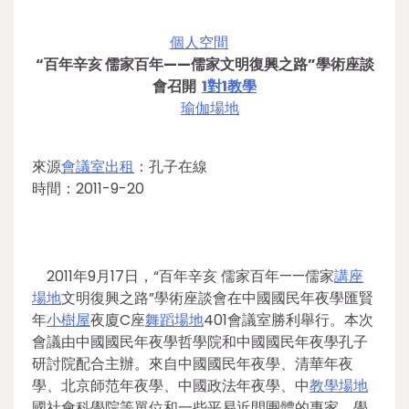
個人空間
“百年辛亥 儒家百年——儒家文明復興之路”學術座談
會召開
1對1教學
瑜伽場地
來源
會議室出租
：孔子在線
時間：2011-9-20
2011年9月17日，“百年辛亥 儒家百年——儒家
講座
場地
文明復興之路”學術座談會在中國國民年夜學匯賢
年
小樹屋
夜廈C座
舞蹈場地
401會議室勝利舉行。本次
會議由中國國民年夜學哲學院和中國國民年夜學孔子
研討院配合主辦。來自中國國民年夜學、清華年夜
學、北京師范年夜學、中國政法年夜學、中
教學場地
國社會科學院等單位和一些平易近間團體的專家、學