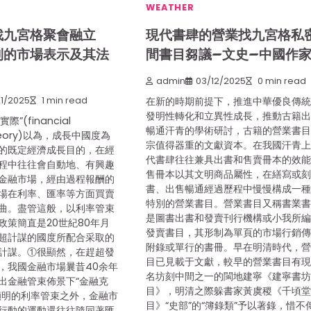
WEATHER
找九宮格聚會融立
現代書肆的營業找九宮格私
制的市場表示及其法
間書目芻議–文史–中國作
admin
03/12/2025
0 min read
1/2025
1 min read
在新的時期前提下，推進中華優良傳
發明性轉化和立異性成長，推動古籍
”(financial
暢通汗青的學術研討，古籍的營業書
 theory)以為，成長中國度為
宗值得器重的文獻資本。在我國汗青
的既定經濟成長目的，在經
代書肆往往兼具出書和售賣冊本的效
程中往往會自動地、有興趣
售冊本以其文明商品屬性，在繕寫或
金融市場，經由過程報酬的
書、出售暢通經過歷程中慢慢構成一
場在利率、匯率等方面買賣
特別的營業書目。營業書目又稱書業
曲。盡管這般，以利率管束
是圖書出書和發賣刊行機構或小我所
政策簡直是20世紀80年月
發賣書目，其形制為單頁的市場行銷
超計謀的國度所配合采取的
附錄或單行的書冊。早在明清時代，
計謀。①很顯然，在趕超發
目已見載于文獻，較早的營業書目有
，我國金融市場曩昔40余年
名坊刻中間之一的閩地建寧《建寧書
出金融管束佈景下“金融克
目》，明清之際躲書家黃虞稷《千頃
顯明的利率管束之外，金融市
目》“史部”的“簿錄類”予以著錄，惜不
行動的運動還往往隨同著匯