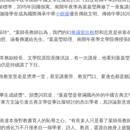
留標準，2015年回國假寓。南開年夜學為葉嘉瑩興修了一座集講
，迦陵學舍成為國際傳承中華
小樹屋
優良傳統文明、傳佈中華詩詞
謳吟”。“葉師長教師以為，我們的幻
會議室出租
想和志意是依靠
想、涵養傳遞給先生。”葉嘉瑩助理、南開年夜學文學院傳授張
原常務副校長、文學院原院長陳洪說，有一次講座，他看到葉嘉瑩
她仍是持續講了下往。
的門路教室里老是濟濟一堂，甚至講臺旁、教室門口、窗邊也都是聽
詩詞畢生成績獎”。頒獎詞寫道：“葉嘉瑩是譽滿國內外的中國古典文
將東方文論引進古典文學從事比擬研討的杰出學者，其詩論新意
詩表達本身對教書育人的恥辱之心。“有良多人只是看了葉師長教
們的感化力不只僅來自一個學者、詩人、教員，還源自她身上披