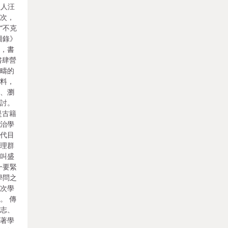
主人汪
目次，
“不克
圖錄》
代，書
書肆營
範疇的
史料，
史、瀏
研討。
是古籍
書治學
現代目
校理群
王叫盛
一要緊
學問之
目次學
。 傳
史志、
跟著學