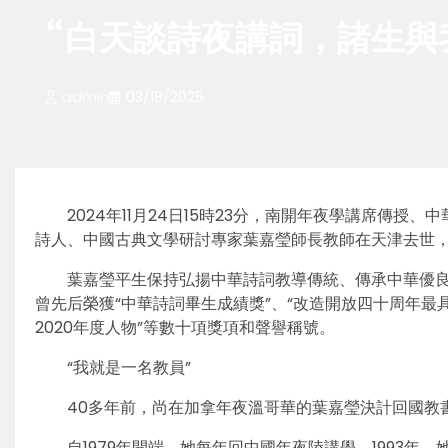
“白天談詩夜講詞，諸生與
admin
03/18/2025
2024年11月24日15時23分，南開年夜學講席傳
詩人、中國古典文學研討專家葉嘉瑩師長教師在天津去世，
葉嘉瑩平生保持弘揚中華詩詞教導傳統、傳承中華優
曾先后榮獲“中華詩詞畢生成績獎”、“改造開放四十周年最具影
2020年度人物”等數十項獎項和聲譽稱號。
“我就是一名教員”
40多年前，尚在加拿年夜溫哥華的葉嘉瑩決計回國教
自1979年開端，她每年回中國年夜陸講學。1993