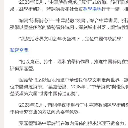
2023年10月，“中華詩教傳承打算”正式啟動。該打
果，融學術研討、詩詞講授和社會實
教學場地
行于一體，推
編寫“詠探詩心——中華詩教”叢書，結合中華書局、抖
夜學以豐盛多彩的情勢講好詩詞，深刻城市村落，讓“詩教
“我想活著界文明之年夜坐標下，定位中國傳統詩學”
私密空間
“她以寬正、持中、溫和的學術作風，推進中國粹術在
評價葉嘉瑩。
葉嘉瑩持之以恒地推進中華優良傳統文明走向世界，讓
位中國傳統詩學。”葉嘉瑩說。2018年，“中華詩教”與優
瑩榮獲第六屆“世界中國粹進獻獎”。
2023年10月，南開年夜學舉行了中華詩教國際學術
學術研究交通的方法向葉嘉瑩致敬。
葉嘉瑩還為中華詩詞在海內傳佈的根本治理不遺余力