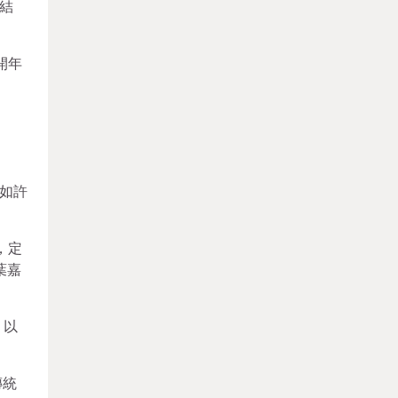
性結
開年
如許
，定
葉嘉
，以
傳統