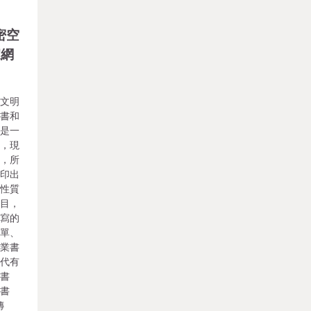
密空
家網
統文明
出書和
目是一
上，現
能，所
刻印出
種性質
書目，
編寫的
傳單、
營業書
現代有
坊書
堂書
傳