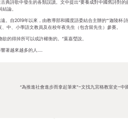
古典詩歌中發生的各類誤讀。文中提出“要養成對中國舊詩對的
與結論。
。自2019年以來，由教導部和國度語委結合主辦的“‘迦陵杯·
年夜、中、小學語文教員及在校年夜先生（包含留先生）參賽。
物欲的得掉所可以或許權衡的。”葉嘉瑩說。
響著越來越多的人……
“為推進社會進步而拿起筆來”–文找九宮格教室史–中