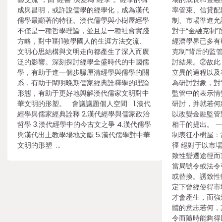
成與昌明，或許說儒學的經學化，成為漢代
率管束、信貸配
儒學最顯著的特征。漢代儒學與小樹屋經學
制、市場準進允
不僅是一種哲學理論，並且是一種社會實踐
對于“金融克制
方略，對中1對1教學國人的生涯方法交流、
經濟學界已多有
文明心思結構與文明走向都產生了深入而廣
克制”背后的監
泛的影響。深刻探討經學全盛時代的中國儒
討結果。②故此
學，有助于進一個步驟厘清經學與儒學的關
立異的過程以及
系，有助于闡明晚期儒家經典詮釋學的理論
為研討對象，對
形態，有助于更好地輿解漢代儒家文明對中
監管中的表示情
華文明的形塑。 會議議題個人空間 1.漢代
研討，并就若何
經學與儒家經典詮釋 2.漢代經學與儒家政治
以改變金融監管
哲學 3.漢代經學中的今古文之爭 4.漢代儒學
相干的提出。 一
與漢代出土教學場地文獻 5.漢代儒學對中華
制表征小樹屋：
文明的形塑 …
徑 絕對于以市
致性變遷途徑而
當局號令或法令
或替換。誘致性
定下曾經使得市
才會產生，而強
體的意志若何，
令而隨時能夠得