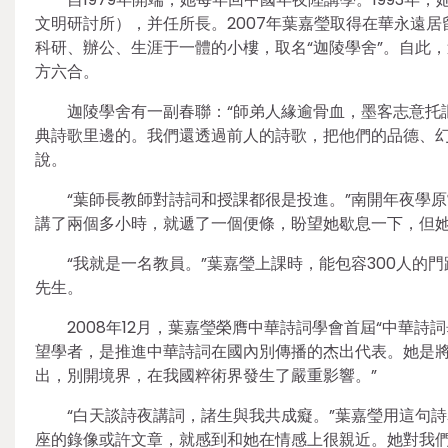
文明研討所），并任所長。2007年葉嘉瑩取得在華永遠居
科研、辦公、生涯于一體的小樓，取名“迦陵學舍”。自此
方六合。
迦陵學舍有一副春聯：“師弟人緣逾骨血，墨客志意托
典詩歌里邊的。我們還透過前人的詩歌，把他們的品德、幻
說。
“葉師長教師對詩詞和授課都很是投進。”南開年夜學
講了兩個多小時，就遞了一個便條，盼望她歇息一下，但
“我就是一名教員。”葉嘉瑩上課時，能包容300人
先生。
2008年12月，葉嘉瑩榮膺中華詩詞學會首屆“中華
望學者，是推進中華詩詞在國內別傳播的杰出代表。她是
出，別開境界，在我國粹術界發生了嚴重影響。”
“白天談詩夜講詞，諸生與我共成癡。”葉嘉瑩用這句
座的錄像或許文章，就感到和她在情感上很親近。她對我