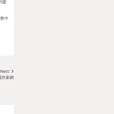
的鑒
詩教中
Next:
國作家網