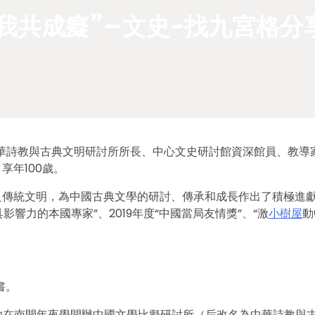
我共成癡”–文史-找九宮格分
授、中華詩教與古典文明研討所所長、中心文史研討館資深館員、教導
享年100歲。
良傳統文明，為中國古典文學的研討、傳承和成長作出了積極進
響力的本國專家”、2019年度“中國當局友情獎”、“激
小樹屋
動
書。
年，她在南開年夜學開辦中國文學比擬研討所（后改名為中華詩教與