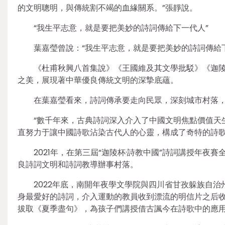
的文明聰明，與傳統割不竭的血緣關系。”張靜說。
“我生平志意，就是要把美妙的詩詞傳給下一代人”
葉嘉瑩曾說：“我生平志意，就是要把美妙的詩詞傳給
《杜甫秋興八首集說》《王國維及其文學批駁》《迦陵
之美，展現著中華優良傳統文明的深摯底蘊。
在葉嘉瑩看來，詩詞傳承要走向民眾，深刻城市村落
“數千年來，古典詩詞深入介入了中國文明焦點價值天
直努力于讓中國詩歌沾染古代人的心靈，構成了奇特的詩
2021年，在第三屆“迦陵杯·詩教中國”詩詞講授年夜
良詩詞文明和詩詞教導辦事村落。
2022年底，南開年夜學文學院與四川省甘孜躲族自治
身最愛好的詩詞，介入運動的教員收到漂流的明信片之后
拔取《夏季盡句》，為孩子們講授借古諷今在詩歌中的應用