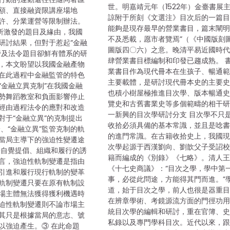
世。明嘉靖元年（1522年）金臺書展
額、直接融資限講座場地
諒附于所刻《文選注》目次后的一篇
許、分業運營等限制辦法。
能夠是現存最早的營業書目，篇末闡明
”所激發的題目及緣由，我國
不及悉載，愿市者覽焉”（《中國版刻
研討結果，但對于惹起“金融
圖版四〇六）之意。晚清平易近國時
管及法令題目卻鮮有體系的研
肆營業書目標編制和印發已趨成熟。 
，本文盼望以我國金融產物
業書目作為現代冊本在生孩子、暢通
在此過程中金融監管的特色
主要載體，是研討現代冊本史的主要
“金融立異克制”在我國金融
也積小樹屋極推進目次學、版本暢通
勢舞蹈教室和負面影響停止
覽史和古舊書業史等多個範疇的相干
經由過程法令的應對和改造
一新興的目次學研討分支 目次學不只
對于“金融立異”的克制提出
收拾必須具備的基本常識，並且是唸
、“金融立異”監管克制的軌
的進門常識。在古籍收拾史上，我國
當局主導下的強迫性變遷途
次學起源于西漢劉向、劉歆父子受詔
場自覺提倡、組織和履行的誘
籍而編成的《別錄》《七略》。清人
言，強迫性軌制變遷是指由
《十七史商議》：“目次之學，學中第
引進和履行現行軌制的變革
事，必從此問途，方能得其門而進。”
軌制變遷只要在原有軌制設
道，始于目次之學，前人也很是器重
場主體無法獲得獲利機遇時
在辨章學術、考鏡源流方面的門徑功用
迫性軌制變遷則不論市場主
統目次學的編輯和研討，重在官簿、
其只是根據當局的意志、號
私錄以及專門學科目次。近代以來，
以強迫產生。③ 在此命題