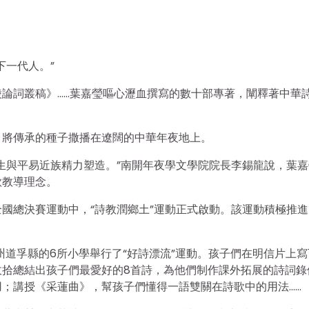
下一代人。”
論詞叢稿》……葉嘉瑩嘔心瀝血撰寫的數十部專著，闡釋著中華
，將傳承的種子撒播在遼闊的中華年夜地上。
生與平易近族精力塑造。”南開年夜學文學院院長李錫龍說，葉嘉
歌教導理念。
賽全國總決賽運動中，“詩教潤鄉土”運動正式啟動。該運動積極推
州道孚縣的6所小學舉行了“好詩漂流”運動。孩子們在明信片上寫
收拾總結出孩子們最愛好的8首詩，為他們制作課外拓展的詩詞錄
；講授《采蓮曲》，幫孩子們懂得一語雙關在詩歌中的用法……