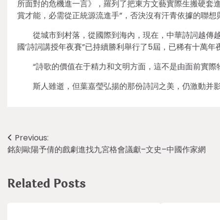
所面對的危機進一言》，羅列了把東方文藝實際生搬硬套進
賞才能，必需從正統源流進手”，否決沒有汗青依據的聯想
從城市到村落，從國際到海內，現在，中華詩詞越傳越遠
國’詩詞講授年夜賽”已持續勝利舉行了5屆，已稀有十萬
“詩歌的價值在于精力和文明方面，這不是由面前實際
斯人雖逝，但葉嘉瑩弘揚的那份詩詞之美，仍激動并影
Post
Previous:
銘刻歐陽予倩的戲劇進找九宮格會議獻–文史–中國作家網
navigation
Related Posts