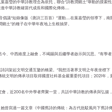
算以葉嘉瑩的中華詩教理念為依托，聯合“詩教潤鄉土”舉動的摸索
進中華詩教確當代成長和國際化傳佈……
音倡議“短錄像版《唐詩三百首》”運動……在葉嘉瑩的領導下，南
潤鄉土”的種子在中華年夜地上生根抽芽。
古今、中西維度上融會，不竭賜與后繼學者啟示與沉思。”有學者
詩詞架起文明交通互鑒的橋梁。“我想活著界文明之年夜坐標下
良傳統文明的傳承項目取得國度社科基金嚴重委托項目；2021年，
研究會，近200名中外學者齊聚一堂，共話中華詩教的傳承與弘揚
。她曾寫過一篇文章《中國舊詩的傳統：為古代批駁風尚下舊詩