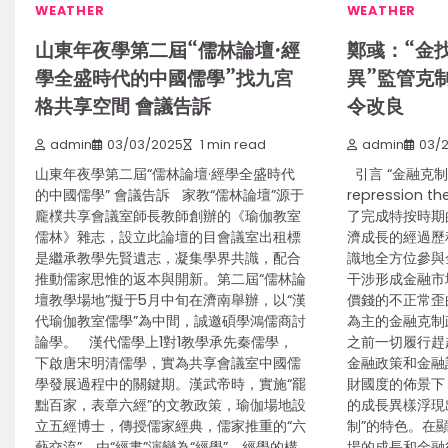
WEATHER
WEATHER
山東年夜學第二屆“儒林論壇·經
鄭彧：“金
學全盛時代的中國儒學”找九宮
異”監管克
格共享空間 會議告訴
令改良
admin
03/03/2025
1 min read
admin
03/2
山東年夜學第二屆“儒林論壇·經學全盛時代
引言 “金融克制實際
的中國儒學” 會議告訴 家教“儒林論壇”源于
repression
龐樸共享會議室師長教師創辦的《瑜伽教室
了完成特按時期
儒林》雜志，設立此論壇的目會議室出租標
濟成長的經過歷
是繼承教學先賢遺志，凝集學界共識，配合
識地全方位參與
推動儒家思惟的返本與開新。第二屆“儒林論
干涉形成金融市
壇教學場地”擬于5月中旬在濟南舉辦，以“漢
價錢的不正常歪
代瑜伽教室儒學”為中間，誠邀碩學鴻儒商討
為主的金融克制
論學。 漢代儒學上1對1教學承先秦儒學，
之前一切履行趕
下啟唐宋明清儒學，實為共享會議室中國儒
金融政策和金融
學發展過程中的關鍵期。漢武帝時，實施“罷
財國度的佈景下
黜百家，表章六經”的文教政策，瑜伽場地設
的成長異樣浮現
立五經博士，傳授儒家經典，儒家推重的“六
制”的特色。在
藝交流”，由“經書”演變為“經學”。經學的構
場的成長和金融