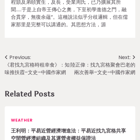
程顥及弟頤實生，及長，受業周氏，已乃擴展其所
聞……于是上自帝王傳心之奧，下至初學進德之門，融
合貫穿，無復余蘊”。這種說法似乎分歧邏輯，但在儒
家那里是完整可以講通的。其思想方法，源
Post
Previous:
Next:
《君找九宮格時租幸食》：知
陸正偉：找九宮格聚會巴老的
navigation
味推扶霞–文史–中國作家網
兩次善舉–文史–中國作家網
Related Posts
WEATHER
王利明：平易近營經濟增進法：平易近找九宮格共享
空間營經濟組織及其運營者權益保證法