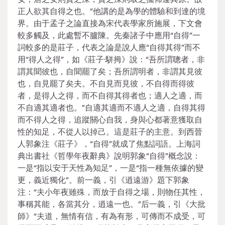
正人欲其自得之也。”他講的是為學的體驗和到達的境
界。由于孟子之論直接為宋代表學家所施展，下文會
較多觸及，此處暫不臚陳。先秦諸子中應用“自得”一
詞較多的是莊子，代表之論是說人應“自得其得”而不
用“得人之得”，如《莊子·駢拇》說：“吾所謂聰者，非
謂其聞彼也，自聞罷了矣；吾所謂明者，非謂其見彼
也，自見罷了矣夫。不自見而見彼，不自得而得彼
者，是得人之得，而不自得其得者也；適人之適，而
不自適其適者也。”自適其適而不適人之適，自得其得
而不得人之得，追蹤關心自我，身與心都著意獲取自
性的知足，不從人以掉己。這是莊子的主意。到西晉
人郭象注《莊子》，“自得”就成了焦點詞語。上海詞
典出書社《哲學年夜辭典》說明郭象“自得”概念說：
一是“指以安于天性為知足”，一是“指一種無依據的變
更，義近獨化”。前一義，引《逍遠游》題下郭象
注：“夫小年夜雖殊，而放于自得之場，則物任其性，
事稱其能，各當其分，逍遠一也。”后一義，引《大批
師》“夫道，無情有信，有為有形，可傳而不成受，可