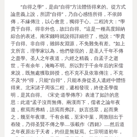
“自得之學”，是由“自得”方法體悟得來的。從方式
論意義上說，所謂“自得”，乃自心感悟所得，不依師
傳，不緣傳注，以心會意，獨得于心。二程誇大：“學
貴于自得。得非外也，故曰自得。”這是一種高度歸納
綜合的表述。南宋錢時就說得詳細些了，他說：“學貴
于自得。非自得，雖師友淵源，不免難免有差。”如上
文所言，理學家以為，他們發現的，是圣人千年不傳
之盡學。圣人之年夜道，六經之精義，自孟子之逝
世，千有余年，淹晦不明。所以對于千余年后的宋儒
來說，既無處獲取師授，也不克不及依靠傳注，不克
不及“外”得，只能“自得”，只能本身從圣人遺經中體悟
得來。北宋諸子周張二程，遞相發現，終使圣學復
明，是其自得。《宋史·道學傳序》表達了如許的意
思：此道“孟子沒而無傳。兩漢而下，儒者之論年夜
道，察焉而弗精，語焉而弗詳。妖言惑眾，起而乘
之，幾至年夜壞。千有余載，至宋中葉，周敦頤出于
舂陵，乃得圣賢不傳之學……張載作《西銘》……然后道
之年夜原出于天者，灼但是無疑焉。仁宗明道初年，