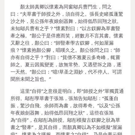
顏太師真卿以懷素為同窗鄔兵曹門生，問之
曰：“夫草書于師授之外，須自得之。張長史睹孤蓬驚
沙之外，見公孫年夜娘劍器舞，始得低昂回翔之狀。
未知鄔兵曹有之乎？”懷素對曰：“以古釵腳為草書豎
牽之極。”顏公于是佯應而笑，經數月不言其書。懷素
又辭之往，顏公曰：“師豎牽學古釵腳，何如屋漏
痕？”懷素抱顏公腳，唱嘆久之。顏公徐問之曰：“師
亦有自得之乎？”對曰：“貧僧不雅夏云多奇峰，輒嘗
師之。夏云因風變更，故無常勢。又遇壁坼之路，逐
一天然。”顏公曰：“噫!草圣之淵妙，代不停人。可謂
聞所未聞之旨也。”
這里“自得”之意很是明白，即“師授之外”單獨貫通
所得。鄔彤學草書于張旭，張旭告知鄔彤：“孤蓬自
振，驚沙自飛。余師而為書，故得希奇。”以及“公孫
年夜娘劍器舞，始得低昂回翔之狀”，這些在張旭
為“自得”，在鄔彤為師授。鄔彤模擬古釵腳之狀為草
書之“豎牽”，是其自得，而顏真卿以為不如模擬“屋漏
痕”，懷素為之嘆服。而懷素之“自得”，乃是由夏云變