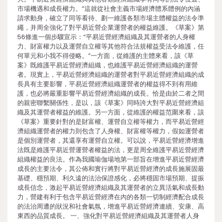
市場機遇和成長權力。”這就從社會主義市場經濟體系體例的內涵
請求動身，確立了同等看待、劃一維護各類市場主體權益的法令準
繩，并周全強化了對平易近營企業運營者的權益維護。《草案》第
56條進一個步驟宣示：“平易近營經濟組織及其運營者的人身權
力、財富權力以及運營自立權等其他符合法規權益受法令維護，任
何單元和小我不得侵略。”一方面，從維護的主體來看，該《草
案》既維護平易近營經濟組織，也維護平易近營經濟組織的運營
者。現實上，平易近營經濟組織的運營者對平易近營經濟組織的成
長具有主要影響，平易近營經濟組織運營者的權益得不到有用維
護，也必將嚴重影響平易近營經濟組織的成長。恰是由於二者之間
的親密聯繫關係性，是以，該《草案》同時誇大對平易近營經濟組
織及其運營者權益的維護。另一方面，從維護的權益范圍來看，該
《草案》重要針對的是財富權、運營自立權等權力，而平易近營經
濟組織運營者的權力則包含了人身權、財富權等權力，假如運營者
是個別運營者，其還享有運營自立權。可以說，平易近營經濟增進
法既是維護平易近營運營者權益的法，更是周全維護平易近營經濟
組織權益的良法。作為我國瑜伽場地第一部旨在增進平易近營經濟
成長的主要法令，其公佈和實行將對平易近營經濟的成長施展固最
基礎、穩預期、利久遠的法治保證感化，必將穩固市場預期、提振
成長信念，激起平易近營經濟組織及其運營者的立異活氣和成長動
力，營建有利于包含平易近營經濟在內的各類一切制經濟配合成長
的法治周遭的狀況和社會氣氛，增進平易近營經濟連續、安康、高
東西的品質成長。 一、強化對平易近營經濟組織及其運營者人身