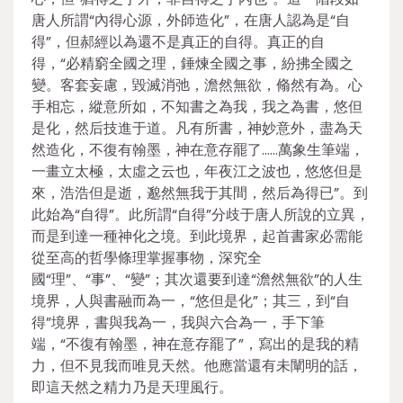
唐人所謂“內得心源，外師造化”，在唐人認為是“自
得”，但郝經以為還不是真正的自得。真正的自
得，“必精窮全國之理，錘煉全國之事，紛拂全國之
變。客套妄慮，毀滅消弛，澹然無欲，翛然有為。心
手相忘，縱意所如，不知書之為我，我之為書，悠但
是化，然后技進于道。凡有所書，神妙意外，盡為天
然造化，不復有翰墨，神在意存罷了……萬象生筆端，
一畫立太極，太虛之云也，年夜江之波也，悠悠但是
來，浩浩但是逝，邈然無我于其間，然后為得已”。到
此始為“自得”。此所謂“自得”分歧于唐人所說的立異，
而是到達一種神化之境。到此境界，起首書家必需能
從至高的哲學條理掌握事物，深究全
國“理”、“事”、“變”；其次還要到達“澹然無欲”的人生
境界，人與書融而為一，“悠但是化”；其三，到“自
得”境界，書與我為一，我與六合為一，手下筆
端，“不復有翰墨，神在意存罷了”，寫出的是我的精
力，但不見我而唯見天然。他應當還有未闡明的話，
即這天然之精力乃是天理風行。