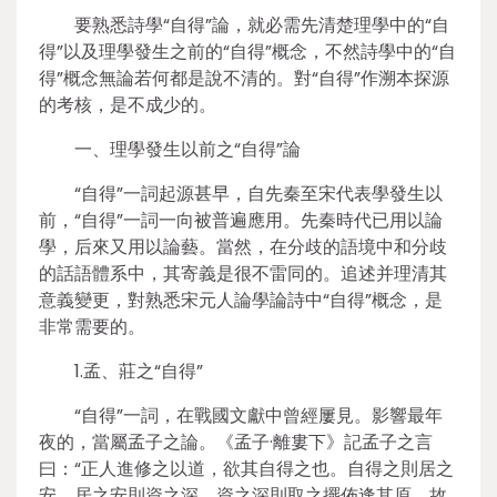
要熟悉詩學“自得”論，就必需先清楚理學中的“自
得”以及理學發生之前的“自得”概念，不然詩學中的“自
得”概念無論若何都是說不清的。對“自得”作溯本探源
的考核，是不成少的。
一、理學發生以前之“自得”論
“自得”一詞起源甚早，自先秦至宋代表學發生以
前，“自得”一詞一向被普遍應用。先秦時代已用以論
學，后來又用以論藝。當然，在分歧的語境中和分歧
的話語體系中，其寄義是很不雷同的。追述并理清其
意義變更，對熟悉宋元人論學論詩中“自得”概念，是
非常需要的。
1.孟、莊之“自得”
“自得”一詞，在戰國文獻中曾經屢見。影響最年
夜的，當屬孟子之論。《孟子·離婁下》記孟子之言
曰：“正人進修之以道，欲其自得之也。自得之則居之
安，居之安則資之深，資之深則取之擺佈逢其原。故