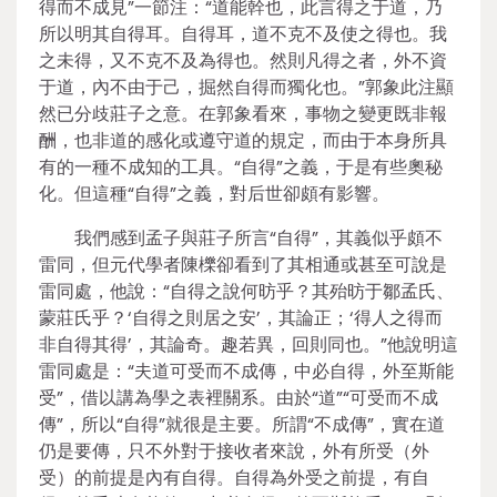
得而不成見”一節注：“道能幹也，此言得之于道，乃
所以明其自得耳。自得耳，道不克不及使之得也。我
之未得，又不克不及為得也。然則凡得之者，外不資
于道，內不由于己，掘然自得而獨化也。”郭象此注顯
然已分歧莊子之意。在郭象看來，事物之變更既非報
酬，也非道的感化或遵守道的規定，而由于本身所具
有的一種不成知的工具。“自得”之義，于是有些奧秘
化。但這種“自得”之義，對后世卻頗有影響。
我們感到孟子與莊子所言“自得”，其義似乎頗不
雷同，但元代學者陳櫟卻看到了其相通或甚至可說是
雷同處，他說：“自得之說何昉乎？其殆昉于鄒孟氏、
蒙莊氏乎？‘自得之則居之安’，其論正；‘得人之得而
非自得其得’，其論奇。趣若異，回則同也。”他說明這
雷同處是：“夫道可受而不成傳，中必自得，外至斯能
受”，借以講為學之表裡關系。由於“道”“可受而不成
傳”，所以“自得”就很是主要。所謂“不成傳”，實在道
仍是要傳，只不外對于接收者來說，外有所受（外
受）的前提是內有自得。自得為外受之前提，有自