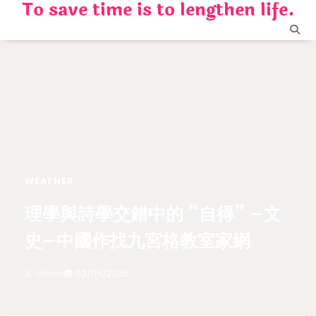
To save time is to lengthen life.
Skip
to
content
WEATHER
理學與詩學交錯中的 “自得” –文
史–中國作找九宮格教室家網
admin
03/05/2025