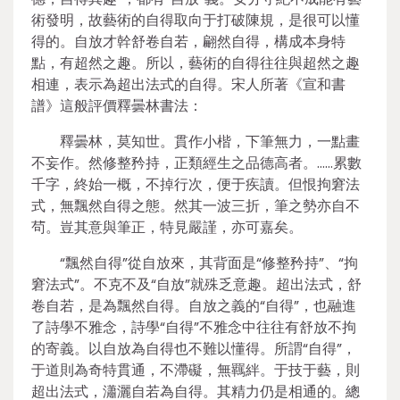
術發明，故藝術的自得取向于打破陳規，是很可以懂
得的。自放才幹舒卷自若，翩然自得，構成本身特
點，有超然之趣。所以，藝術的自得往往與超然之趣
相連，表示為超出法式的自得。宋人所著《宣和書
譜》這般評價釋曇林書法：
釋曇林，莫知世。貫作小楷，下筆無力，一點畫
不妄作。然修整矜持，正類經生之品德高者。……累數
千字，終始一概，不掉行次，便于疾讀。但恨拘窘法
式，無飄然自得之態。然其一波三折，筆之勢亦自不
茍。豈其意與筆正，特見嚴謹，亦可嘉矣。
“飄然自得”從自放來，其背面是“修整矜持”、“拘
窘法式”。不克不及“自放”就殊乏意趣。超出法式，舒
卷自若，是為飄然自得。自放之義的“自得”，也融進
了詩學不雅念，詩學“自得”不雅念中往往有舒放不拘
的寄義。以自放為自得也不難以懂得。所謂“自得”，
于道則為奇特貫通，不滯礙，無羈絆。于技于藝，則
超出法式，瀟灑自若為自得。其精力仍是相通的。總