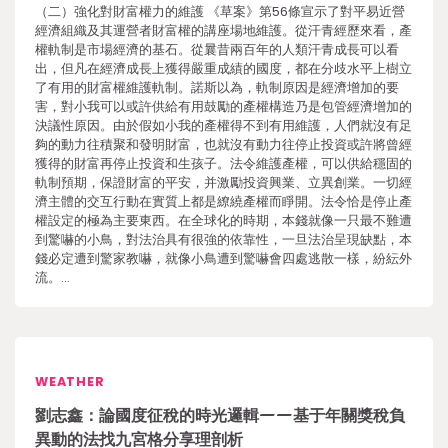
（二）強化對財富權力的維護 《草案》第56條宣示了對平易近營
經濟組織及其運營者財富權的講座場地維護。從汗青經歷來看，產
權軌制是市場經濟的基石。從曩昔兩百年的人類汗青成長可以看
出，但凡在經濟成長上獲得嚴重成績的國度，都在分歧水平上樹立
了有用的財富權維護軌制。諾斯以為，軌制原因是經濟增加的要
害，對小我可以或許供給有用鼓勵的產權構造乃是包管經濟增加的
決議性原因。由於假如小我的產權得不到有用維護，人們就沒有足
夠的動力往積聚和發明財富，也就沒有動力往停止投資或許將曾經
獲得的財富再停止投資和生孩子。法令維護產權，可以供給穩固的
軌制預期，保證財富的平安，并激勵投資興業、立異創業。一切經
濟主體的交互行動在實質上都是繚繞產權而睜開。法令恰是停止產
權設定的極為主要東西。在全球化的時期，本錢就像一只最不難遭
到驚嚇的小鳥，對法治具有很強的依靠性，一旦法治呈現缺點，本
錢必定遭到驚家教嚇，就像小鳥遭到驚嚇會四處逃散一樣，紛紜外
流。…
WEATHER
劉志鑫：論國度征稅的時光邏輯——基于年關獎稅負
異動的法找九宮格分享理剖析