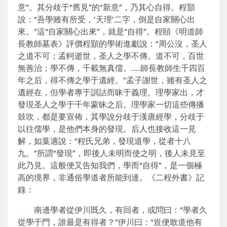
意”。其分歧于“舊見”的“新意”，乃其心自得。程顥
說：“吾學雖有所受，‘天理’二字，倒是自家關心出
來。”這“自家關心出來”，就是“自得”。程頤《明道師
長教師墓表》評價程顥的學術進獻說：“周公沒，圣人
之道不可；孟軻逝世，圣人之學不傳。道不可，百世
無善治；學不傳，千載無真儒。……師長教師生千四百
年之后，得不傳之學于遺經。”孟子謝世，雖有圣人之
遺經在，但學者專于訓詁而昧于義理。理學家出，才
發現圣人之學于千年蒙昧之后。理學家一切這些傳播
鼓吹，都是要宣佈，其學說分歧于漢唐經學，分歧于
以往儒學，是他們本身的發現。后人也接收這一見
解，如葉適說：“程氏兄弟，發現道學，從者十八
九。”所謂“發現”，即後人未明而使之明，後人未見至
此乃見。這般便又告知我們，學而“自得”，是一個極
高的境界，非通俗學道者所能到達。《二程外書》記
錄：
南邊學者從伊川既久，有回者，或問曰：“學者久
從學于門，誰最是有得者？”伊川曰：“豈便敢道他有