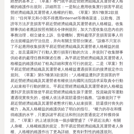
經歷的基本上，《草案》專門就平易近營經濟組織及其運營者人格
權的維護作出規則，詳細而言：一是制止應用收集實行損害平易近
營經濟組織及其運營者人格權的行動。《草案》第57條第2款規
則：“任何單元和小我不得應用internet等傳佈渠道，以欺侮、譭
謗等方法歹意損害平易近營經濟組織及其運營者的人格權益。收集
辦事供給者應該按照有關法令律例規則，加大力度收集信息內在的
事務治理，樹立健全上訴、告發機制，實時處理歹意損害當事人符
合法規權益的守法信息，并向有關主管部分陳述。”該條不只宣示
了不起應用收集損害平易近營經濟組織及其運營者人格權益的規
定，並且還羅列了行動人實行損害行動的方法，并規則了收集辦事
供給者的處理任務和陳述任務，為平易近營經濟組織及其運營者人
格權益的維護供給了較為詳細和實在可行的規定。二是《草案》對
平易近營經濟組織及其運營者人格權益遭遇損害后的接濟規定作出
規則。《草案》第57條第3款規則：“人格權益遭到歹意損害的平
易近營經濟組織及其運營者有權依法向國民法院請求采取責令行動
人結束相干行動的辦法。平易近營經濟組織及其運營者的人格權益
遭到歹意損害致使平易近營經濟組織生孩子運營、投資融資等運動
遭遇現實喪失的，侵權人依法承當賠還償付義務。”該條規則了平
易近營經濟組織及其運營者懇求行動人結束損害、賠還償付喪失的
權力，為其人格權益的維護供給了明白的指引。 “權力的存在和獲
得維護的水平，只要訴諸平易近法和刑法的普通規定才幹獲得保
證。”《草案》的上述規則進一個步驟豐盛了《平易近法典》有關
人身權、人格權維護的規定，對平易近營經濟組織及其運營者人身
權、人格權的維護作出了更為詳細、更有針對性的維護規則。