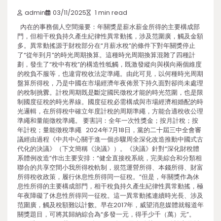
admin
03/11/2025
1 min read
內在的事務個人空間撮要：年關獎是薪水薪金所得的主要構成部
門，但相干稅負持久產生紀律性異常動搖，涉及范圍廣，觸及金額
多。異常動搖源于財稅部分在“月薪水稅”的條件下對年關獎停止
了“從年到月”的時光周期換算。這種時光周期換算混雜了四種計
劃，發生了“稅中有稅”的構造性牴觸，既激發縱向與橫向兩個維度
的稅負不服等，也違背稅收法定準繩。由此可見，以何種時光周期
盤算所得稅，乃是中國在市場經濟年夜佈景下持久面對卻尚未處理
的稅制挑釁。計稅周期既是斷定國民徵稅才能的時光范圍，也是限
制國度征稅的時光界線。國度征稅必需構成與市場經濟相婚配的時
光邏輯，在所得稅中確立年度計稅的周期準繩，方能合適稅收公理
準繩和量能徵稅準繩。 要害詞：全年一次性獎金；按月計稅；按
年計稅；量能徵稅準繩 2024年7月18日，黨的二十屆三中全會審
議經由過程《中共中心關于進一個步驟周全深化改造推動中國式古
代化的決議》（下文簡稱《決議》）。《決議》針對“深化財稅體
系體例改造”作出主要安排：“健全直接稅系統，完美綜合和分類相
聯合的共享空間小我所得稅軌制，規范運營所得、本錢所得、財富
所得稅收政策，履行休息性所得同一征稅。”但是，年關獎作為休
息性所得的主要構成部門，相干稅負持久產生紀律性異常動搖，極
年夜障礙了休息性所得同一征稅。這一異常動搖連續時光長、涉及
范圍廣，觸及稅額難以計數。早在2017年，威望消息媒體就報道年
關獎題目，可將其歸納綜合為“多發一元，得手少千（萬）元”。