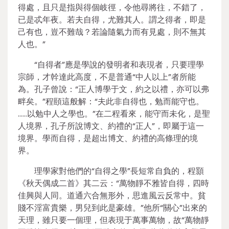
得處，且只是指與得個岐徑，令他尋將往，不錯了，
已是忒年夜。若夫自得，尤難其人。謂之得者，即是
己有也，豈不難哉？若論隨氣力而有見處，則不無其
人也。”
“自得者”應是學說的發明者和表現者，只要理學
宗師，才幹達此高度，不是普通“中人以上”者所能
為。孔子曾說：“正人博學于文，約之以禮，亦可以弗
畔矣。”程頤這般解：“夫此非自得也，勉而能守也。
……以勉中人之學也。”在二程看來，能守而未化，是聖
人境界，孔子所說博文、約禮的“正人”，即屬于這一
境界。學而自得，是超出博文、約禮的高條理的境
界。
理學家對他們的“自得之學”長短常自負的，程顥
《秋天偶成二首》其二云：“萬物靜不雅皆自得，四時
佳興與人同。道通六合無形外，思進風云反常中。貧
賤不淫富貴樂，男兒到此是豪雄。”他所“關心”出來的
天理，雖只要一個理，但表現于萬事萬物，故“萬物靜