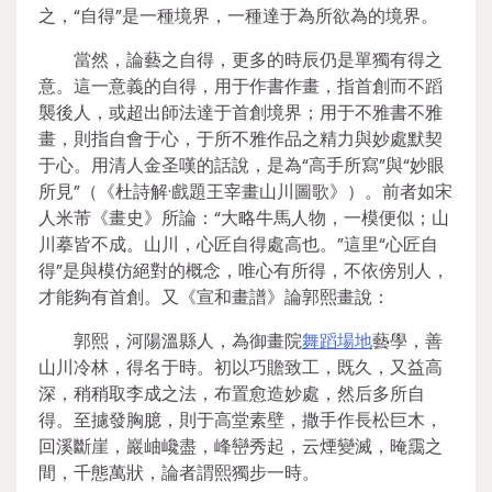
之，“自得”是一種境界，一種達于為所欲為的境界。
當然，論藝之自得，更多的時辰仍是單獨有得之
意。這一意義的自得，用于作書作畫，指首創而不蹈
襲後人，或超出師法達于首創境界；用于不雅書不雅
畫，則指自會于心，于所不雅作品之精力與妙處默契
于心。用清人金圣嘆的話說，是為“高手所寫”與“妙眼
所見”（《杜詩解·戲題王宰畫山川圖歌》）。前者如宋
人米芾《畫史》所論：“大略牛馬人物，一模便似；山
川摹皆不成。山川，心匠自得處高也。”這里“心匠自
得”是與模仿絕對的概念，唯心有所得，不依傍別人，
才能夠有首創。又《宣和畫譜》論郭熙畫說：
郭熙，河陽溫縣人，為御畫院
舞蹈場地
藝學，善
山川冷林，得名于時。初以巧贍致工，既久，又益高
深，稍稍取李成之法，布置愈造妙處，然后多所自
得。至攄發胸臆，則于高堂素壁，撒手作長松巨木，
回溪斷崖，巖岫巉盡，峰巒秀起，云煙變滅，晻靄之
間，千態萬狀，論者謂熙獨步一時。