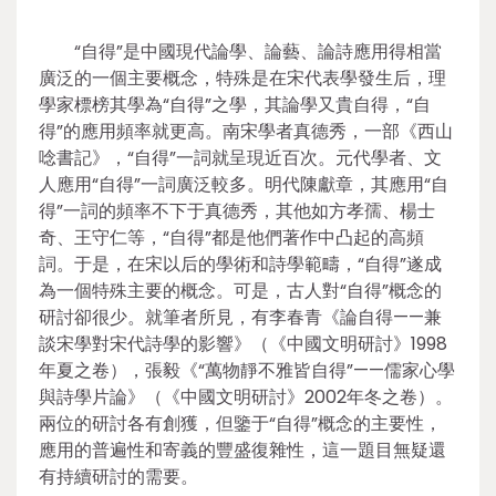
“自得”是中國現代論學、論藝、論詩應用得相當
廣泛的一個主要概念，特殊是在宋代表學發生后，理
學家標榜其學為“自得”之學，其論學又貴自得，“自
得”的應用頻率就更高。南宋學者真德秀，一部《西山
唸書記》，“自得”一詞就呈現近百次。元代學者、文
人應用“自得”一詞廣泛較多。明代陳獻章，其應用“自
得”一詞的頻率不下于真德秀，其他如方孝孺、楊士
奇、王守仁等，“自得”都是他們著作中凸起的高頻
詞。于是，在宋以后的學術和詩學範疇，“自得”遂成
為一個特殊主要的概念。可是，古人對“自得”概念的
研討卻很少。就筆者所見，有李春青《論自得——兼
談宋學對宋代詩學的影響》（《中國文明研討》1998
年夏之卷），張毅《“萬物靜不雅皆自得”——儒家心學
與詩學片論》（《中國文明研討》2002年冬之卷）。
兩位的研討各有創獲，但鑒于“自得”概念的主要性，
應用的普遍性和寄義的豐盛復雜性，這一題目無疑還
有持續研討的需要。