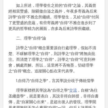
如上所述，理學發生之前的“自得”之論，其義曾
經相當豐盛。除驕傲自溢之義外，年夜多寄義為后來
詩學“自得”不雅念所繼續。理學發生，又給“自得”付與
了更豐盛的意蘊，有些寄義將“自得”不雅念進步到了
更高的哲學精力的層面，亦多為后來詩學所繼續。
二、理學“自得”論
詩學之“自得”概念重要源自行處理學，假如不清
楚、不睬解理學之“自得”，則詩學之“自得”將無由批
注。而清楚了理學之“自得”，詩學之“自得”可意到神
會，觸處而解。所以，這里將不吝翰墨，切磋理學
之“自得”概念。追蹤關心點在宋代表學。
1.自得乃“自得之學”，言其學說分歧于傳統儒學
理學家標榜其學說為“自得之學”
交流
，自稱“為往
圣繼盡學”，就是要表白，其說非得自師授，非得自書
傳，是“自家關心出來”，是超出後人的發現。理學開
基者周敦頤不怎么應用“自得”一詞，但后人評周氏之