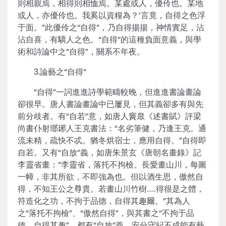
則相親焉，相得則相恤焉。某處或人，優伶也。某地
或人，亦優伶也。我奚以資糧為？’言竟，自得之色浮
于面。”此優伶之“自得”，乃自得揚揚，神情實足，沾
沾自喜，有驕人之色。“自得”的這種負面意義，與學
術和詩論中之“自得”，關系不年夜。
3.論藝之“自得”
“自得”一詞進進詩學範疇較晚，但進進書論畫論
卻很早。唐人書論畫論中已屢見，但其義卻多有與先
前分歧者。有“自若”意，如唐人竇臮《述書賦》評梁
尚書仆射瑯琊人王克書法：“名劣筆健，乃逢王克。通
流未精，疏快不忒。猶冬烘宿士，應用自得。”自得即
自若。又有“自放”義，如唐朱景玄《唐朝名畫錄》記
李靈省畫：“李靈省，落托不拘檢。長愛畫山川，每圖
一幛，非其所欲，不即強為也。但以酒生思，傲然自
得，不知王公之尊貴。若畫山川竹樹……得很是之體，
符造化之功，不拘于品德，自得其趣爾。”其為人
之“落托不拘檢”、“傲然自得”，與其書之“不拘于品
德，自得其趣”，都有“自放”義。安分守紀不成能有藝