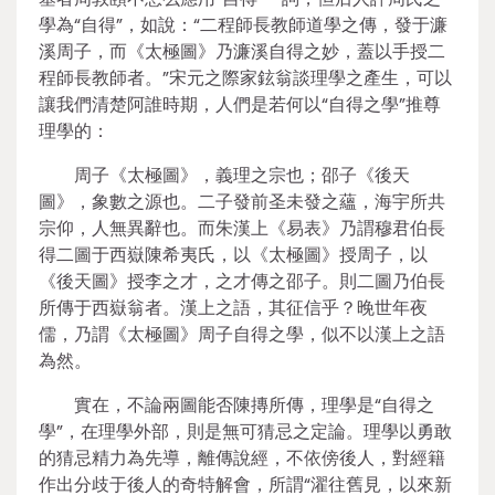
學為“自得”，如說：“二程師長教師道學之傳，發于濂
溪周子，而《太極圖》乃濂溪自得之妙，蓋以手授二
程師長教師者。”宋元之際家鉉翁談理學之產生，可以
讓我們清楚阿誰時期，人們是若何以“自得之學”推尊
理學的：
周子《太極圖》，義理之宗也；邵子《後天
圖》，象數之源也。二子發前圣未發之蘊，海宇所共
宗仰，人無異辭也。而朱漢上《易表》乃謂穆君伯長
得二圖于西嶽陳希夷氏，以《太極圖》授周子，以
《後天圖》授李之才，之才傳之邵子。則二圖乃伯長
所傳于西嶽翁者。漢上之語，其征信乎？晚世年夜
儒，乃謂《太極圖》周子自得之學，似不以漢上之語
為然。
實在，不論兩圖能否陳摶所傳，理學是“自得之
學”，在理學外部，則是無可猜忌之定論。理學以勇敢
的猜忌精力為先導，離傳說經，不依傍後人，對經籍
作出分歧于後人的奇特解會，所謂“濯往舊見，以來新