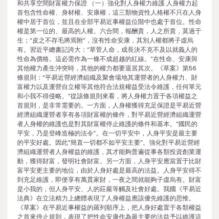
和共享空間財富權力保證 （一）強化對人身權力維護 人身權力起
首包含性命權、身材權、安康權，這三類物資性人格權不只在人身
權中居于首位，並且在全部平易近事權益位階中也處于首位。性命
權是第一位的、最高的人權。六合間，報酬貴，人之所貴，莫過于
生；“皮之不存毛將焉附”，沒有性命安康，其別人權都將子虛烏
有。習近平總書記誇大：“草菅人命，成長決不克不及以就義人的
性命為價格。這必需作為一條不成超越的紅線。”在性命、安康與
其他權力產生沖突時，其他的權力都要退居其次。《草案》第56
條規則：“平易近營經濟組織及聚會場地其運營者的人身權力、財
富權力以及運營自立權等其他符合法規權益受法令維護，任何單元
和小我不得侵略。”從該條規則來看，將人身權力置于各項權益之
首規則，是非常需要的。一方面，人身權獲得充足保證是平易近營
經濟組織運營者享有各項財富權的條件，對平易近營經濟組織運營
者人身權的維護也是對其財富權停止維護的條件和基本。“國民的
平安，乃是登峰造極的法令”。在一切平安中，人身平安是最主要
的平安好處。因此“簡直一切都不如平安主要”。強化對平易近營經
濟組織運營者人身權益的維護，其才能夠普遍從事各類投資創業運
動，獲得財富，發明社會財富。另一方面，人身平安應當置于比財
富平安更主要的地位，由於人身好處是最高的法益。人身平安得不
到充足維護，即便享有萬貫家財，一夜之間就能夠子虛烏有。財富
是小我的，但人身平安、人的莊嚴等觸及社會好處。我國《平易近
法典》在立法精力上總體表現了人身權益應該優先維護的思惟。
《草案》在平易近事權益的羅列順序上，把人身好處置于各類權益
之首來停止規則，表現了把性命安康作為最主要的法益予以維護這