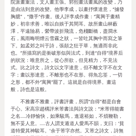
院派畫重法，文人畫主張。郭熙畫法畫風的改變，乃
是由法到意的改變。他學李成，以畫抒懷達意，“攄發
胸臆”，“撒手”作畫。後人評李成作畫：“寓興于畫精
妙，初非求善，唯以自娛于其間耳。故所畫山林藪
澤，平遠險易，縈帶波折飛流，危棧斷橋，盡澗水
石，風雨晦明煙云雪霧之狀，一皆吐其胸中而寫之筆
下。如孟郊之叫于詩，張顛之狂于草，無適而非此
也。”所描寫的是衝破形似與法式，到達“自得”境界后
的狀況：唯意所之，從心所欲，但見精力，不見法
式。比之詩文，詩文以文字達意，但不離文字不在文
字；畫以形達意，不離形也不在形。得魚忘筌，一切
之形，都不外“寓興”罷了。這就是自得境界。畫這
般，詩也是這般。
不雅書不雅畫，評書評畫，所謂“自得”都是自會
于心。宋高宗趙構評米芾書法與詩文說：“米芾得能書
之名……冷靜愉快，如乘駿馬，進退裕如，不煩鞭勒，
無不妥人意。……古人謂支遁道人愛馬不韻，支曰：‘貧
道特愛其神駿耳。’余于芾字亦然。又芾之詩文，詩無