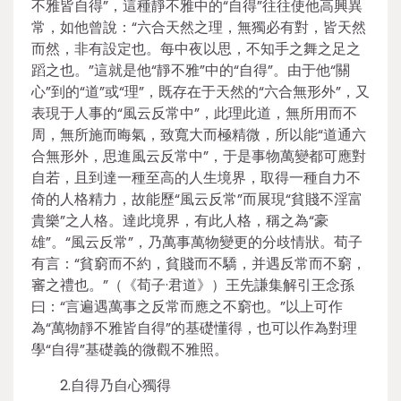
不雅皆自得”，這種靜不雅中的“自得”往往使他高興異
常，如他曾說：“六合天然之理，無獨必有對，皆天然
而然，非有設定也。每中夜以思，不知手之舞之足之
蹈之也。”這就是他“靜不雅”中的“自得”。由于他“關
心”到的“道”或“理”，既存在于天然的“六合無形外”，又
表現于人事的“風云反常中”，此理此道，無所用而不
周，無所施而晦氣，致寬大而極精微，所以能“道通六
合無形外，思進風云反常中”，于是事物萬變都可應對
自若，且到達一種至高的人生境界，取得一種自力不
倚的人格精力，故能歷“風云反常”而展現“貧賤不淫富
貴樂”之人格。達此境界，有此人格，稱之為“豪
雄”。“風云反常”，乃萬事萬物變更的分歧情狀。荀子
有言：“貧窮而不約，貧賤而不驕，并遇反常而不窮，
審之禮也。”（《荀子·君道》）王先謙集解引王念孫
曰：“言遍遇萬事之反常而應之不窮也。”以上可作
為“萬物靜不雅皆自得”的基礎懂得，也可以作為對理
學“自得”基礎義的微觀不雅照。
2.自得乃自心獨得