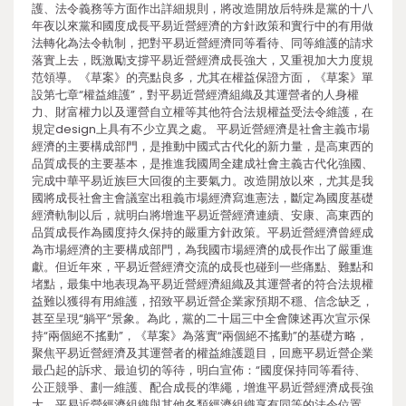
護、法令義務等方面作出詳細規則，將改造開放后特殊是黨的十八
年夜以來黨和國度成長平易近營經濟的方針政策和實行中的有用做
法轉化為法令軌制，把對平易近營經濟同等看待、同等維護的請求
落實上去，既激勵支撐平易近營經濟成長強大，又重視加大力度規
范領導。《草案》的亮點良多，尤其在權益保證方面，《草案》單
設第七章“權益維護”，對平易近營經濟組織及其運營者的人身權
力、財富權力以及運營自立權等其他符合法規權益受法令維護，在
規定design上具有不少立異之處。 平易近營經濟是社會主義市場
經濟的主要構成部門，是推動中國式古代化的新力量，是高東西的
品質成長的主要基本，是推進我國周全建成社會主義古代化強國、
完成中華平易近族巨大回復的主要氣力。改造開放以來，尤其是我
國將成長社會主會議室出租義市場經濟寫進憲法，斷定為國度基礎
經濟軌制以后，就明白將增進平易近營經濟連續、安康、高東西的
品質成長作為國度持久保持的嚴重方針政策。平易近營經濟曾經成
為市場經濟的主要構成部門，為我國市場經濟的成長作出了嚴重進
獻。但近年來，平易近營經濟交流的成長也碰到一些痛點、難點和
堵點，最集中地表現為平易近營經濟組織及其運營者的符合法規權
益難以獲得有用維護，招致平易近營企業家預期不穩、信念缺乏，
甚至呈現“躺平”景象。為此，黨的二十屆三中全會陳述再次宣示保
持“兩個絕不搖動”，《草案》為落實“兩個絕不搖動”的基礎方略，
聚焦平易近營經濟及其運營者的權益維護題目，回應平易近營企業
最凸起的訴求、最迫切的等待，明白宣佈：“國度保持同等看待、
公正競爭、劃一維護、配合成長的準繩，增進平易近營經濟成長強
大。平易近營經濟組織與其他各類經濟組織享有同等的法令位置、