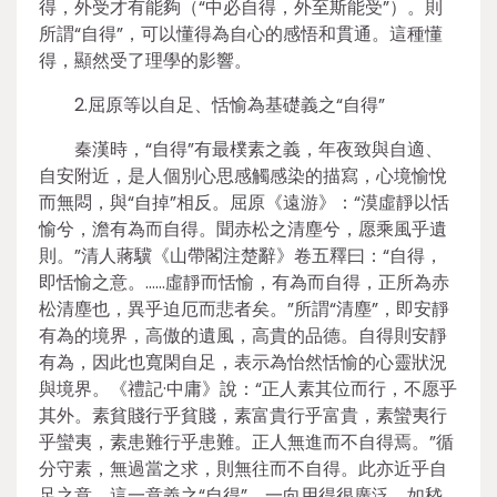
得，外受才有能夠（“中必自得，外至斯能受”）。則
所謂“自得”，可以懂得為自心的感悟和貫通。這種懂
得，顯然受了理學的影響。
2.屈原等以自足、恬愉為基礎義之“自得”
秦漢時，“自得”有最樸素之義，年夜致與自適、
自安附近，是人個別心思感觸感染的描寫，心境愉悅
而無悶，與“自掉”相反。屈原《遠游》：“漠虛靜以恬
愉兮，澹有為而自得。聞赤松之清塵兮，愿乘風乎遺
則。”清人蔣驥《山帶閣注楚辭》卷五釋曰：“自得，
即恬愉之意。……虛靜而恬愉，有為而自得，正所為赤
松清塵也，異乎迫厄而悲者矣。”所謂“清塵”，即安靜
有為的境界，高傲的遺風，高貴的品德。自得則安靜
有為，因此也寬閑自足，表示為怡然恬愉的心靈狀況
與境界。《禮記·中庸》說：“正人素其位而行，不愿乎
其外。素貧賤行乎貧賤，素富貴行乎富貴，素蠻夷行
乎蠻夷，素患難行乎患難。正人無進而不自得焉。”循
分守素，無過當之求，則無往而不自得。此亦近乎自
足之意。這一意義之“自得”，一向用得很廣泛，如嵇