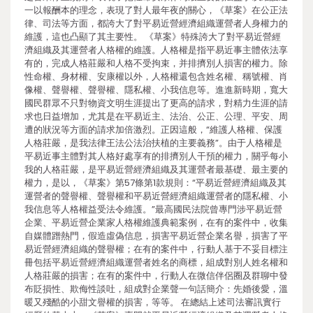
一以報酬本的理念，表現了對人最年夜的關心，《草案》在公正法
律、司法等方面，都誇大了對平易近營經濟組織運營者人身權力的
維護，這也凸顯了其主要性。 《草案》特殊誇大了對平易近營經
濟組織及其運營者人格權的維護。人格權是指平易近事主體依法享
有的，完成人格莊嚴和人格不受拘束，并排擠別人損害的權力。除
性命權、身材權、安康權以外，人格權還包含姓名權、稱號權、肖
像權、聲譽權、聲譽權、隱私權、小我信息等。進進新時期，寬大
國民群眾不只對物資文明生涯提出了更高的請求，對精力生涯的請
求也日益增加，尤其是在平易近主、法治、公正、公理、平安、周
遭的狀況等方面的請求加倍激烈。正因這般，“維護人格權、保護
人格莊嚴，是我法律王法公法治扶植的主要義務”。由于人格權是
平易近事主體對其人格好處享有的排擠別人干預的權力，關乎每小
我的人格莊嚴，是平易近營經濟組織及其運營者最基礎、最主要的
權力，是以，《草案》第57條第1款規則：“平易近營經濟組織及其
運營者的聲譽權、聲譽權和平易近營經濟組織運營者的隱私權、小
我信息等人格權益受法令維護。”最高國民法院曾專門涉平易近營
企業、平易近營企業家人格權維護典範案例，在有的案件中，收集
自媒體蹭熱門，假造虛偽信息，損害平易近營企業名譽，損害了平
易近營經濟組織的聲譽權；在有的案件中，行動人基于不妥目標注
冊包括平易近營經濟組織運營者姓名的商標，組成對別人姓名權和
人格莊嚴的損害；在有的案件中，行動人在微信伴侶圈及群聊中發
布貶損性、欺侮性談吐，組成對企業聲一句話簡介：先婚後愛，溫
暖又殘酷的小甜文譽權的損害，等等。 在總結上述司法審訊實行