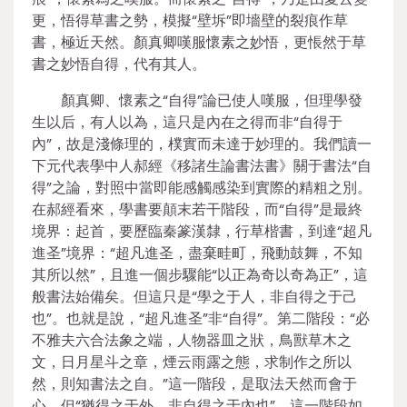
更，悟得草書之勢，模擬“壁坼”即墻壁的裂痕作草
書，極近天然。顏真卿嘆服懷素之妙悟，更悵然于草
書之妙悟自得，代有其人。
顏真卿、懷素之“自得”論已使人嘆服，但理學發
生以后，有人以為，這只是內在之得而非“自得于
內”，故是淺條理的，樸實而未達于妙理的。我們讀一
下元代表學中人郝經《移諸生論書法書》關于書法“自
得”之論，對照中當即能感觸感染到實際的精粗之別。
在郝經看來，學書要顛末若干階段，而“自得”是最終
境界：起首，要歷臨秦篆漢隸，行草楷書，到達“超凡
進圣”境界：“超凡進圣，盡棄畦町，飛動鼓舞，不知
其所以然”，且進一個步驟能“以正為奇以奇為正”，這
般書法始備矣。但這只是“學之于人，非自得之于己
也”。也就是說，“超凡進圣”非“自得”。第二階段：“必
不雅夫六合法象之端，人物器皿之狀，鳥獸草木之
文，日月星斗之章，煙云雨露之態，求制作之所以
然，則知書法之自。”這一階段，是取法天然而會于
心，但“猶得之于外，非自得之于內也”。這一階段如