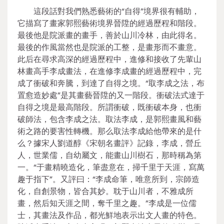
這段話對我們熟悉藝術的“自得”境界很有輔助，
它描寫了畫家郭熙藝術境界晉陞的經過歷程和階段。
最後他是院派畫的畫手，善於山川冷林，由此得名。
最後的作風當然也是院派的工整，是畫形而不畫意。
此后在尋求高深的經過歷程中，進修和接收了先輩山
林畫高手李成畫法，在進修李成畫的經過歷程中，完
成了衝破和奔騰，到達了自得之境。“取李成之法，布
置愈造妙處”是其畫藝晉陞的又一階段。衝破法式達于
自得之境是最高階段。所謂衝破，既衝破本身，也衝
破師法，包含李成之法。取法李成，是郭熙畫風和藝
術之路的要害性轉機。那么取法李成給他帶來的是什
么？據宋人劉道醇《宋朝名畫評》記錄，李成，營丘
人，世業儒，自幼屬文，能畫山川樹石，那時稱為第
一。“于畫精曉造化，筆盡意在，掃千里于天涯，寫萬
趣于指下”。又評曰：“李成命筆，唯意所到，宗師造
化，自創景物，皆合其妙。耽于山川者，不雅成所
畫，然后知天涯之間，奪千里之趣。”李成是一位儒
士，其畫法及作品，都光鮮地表示出文人畫的特色。