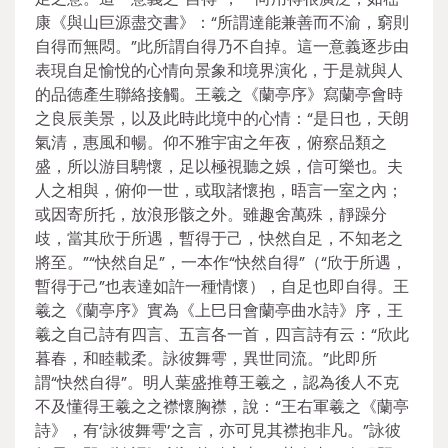
康《與山巨源盡交書》：“所謂達能兼善而不渝，窮則
自得而無悶。”此所謂自得乃不自掉。這一意義逐步由
表現自足愉悅的心情向景象和境界演化，于是就與人
的品德產生聯絡接觸。王羲之《蘭亭序》寫蘭亭會時
之良辰美景，以及此時此境中的心情：“是日也，天朗
氣清，惠風和暢。仰不雅宇宙之年夜，俯察品類之
盛，所以游目騁懷，足以極視聽之娛，信可樂也。夫
人之相與，俯仰一世，或取諸懷抱，晤言一室之內；
或因寄所托，放浪形骸之外。雖趣舍萬殊，靜躁分
歧，當其欣于所遇，暫得于己，快然自足，不知老之
將至。”“快然自足”，一本作“快然自得”（“欣于所遇，
暫得于己”也表達如許一種情懷），自足也即自得。王
羲之《蘭亭序》實為《上巳日會蘭亭曲水詩》序，王
羲之自己詩有四言、五言各一首，四言詩有云：“欣此
暮春，和睦載柔。詠彼舞雩，異世同流。”此即所
謂“快然自得”。明人葉盛推尊王羲之，認為後人不克
不及懂得王羲之之襟懷胸襟，說：“王右軍羲之《蘭亭
詩》，有‘詠彼舞雩’之言，亦可見其襟抱非凡。”詠彼