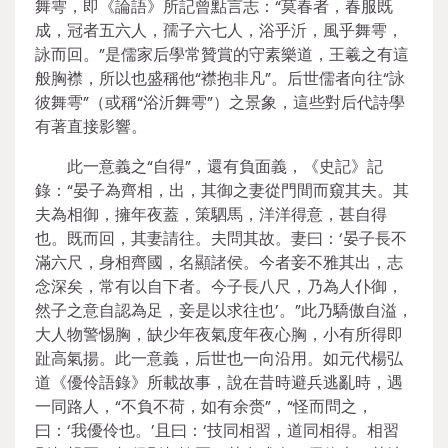
舞雩，即《論語》所記曾點言志：“莫春者，春服既
成，冠者五六人，孺子六七人，浴乎沂，風乎舞雩，
詠而回。”是儒家后學常贊賞的守素樂道，王羲之有這
般胸襟，所以也盛稱他“襟抱非凡”。后世儒者向往“詠
彼舞雩”（或稱“浴沂舞雩”）之景象，這些對后代詩學
有著直接影響。
此一意義之“自得”，還有負面義，《史記》記
錄：“晏子為齊相，出，其御之妻從門間而窺其夫。其
夫為相御，擁年夜蓋，策駟馬，洋洋得意，甚自得
也。既而回，其妻請往。夫問其故。妻曰：‘晏子長不
滿六尺，身相齊國，名顯諸侯。今者妾不雅其出，志
念深矣，常有以自下者。今子長八尺，乃為人仆御，
然子之意自認為足，妾是以求往也’。”此乃驕傲自溢，
大人物警惕胸，缺少年夜氣度年夜心胸，小有所得即
趾高氣揚。此一意義，后世也一向沿用。如元代楊弘
道《優伶語錄》所載故事，說在昔時避兵逃亂時，遇
一同路人，“不負不荷，如有余赍”，“怪而問之，
曰：‘我優伶也。’且曰：‘技同相習，道同相得。相習