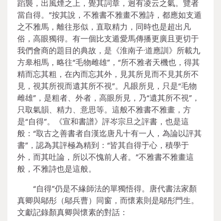
蹈襲，出風煙之上，覺其詞章，迥有凌云之氣。覽者
當自得。”按其說，不雅書不雅畫不雅詩，都應如支遁
之不雅馬，離往形似，直取精力，同時也是超出凡
俗，高眼獨得。有一個比支遁愛馬傳播更廣且更切于
我們會商的題目的典故，是《淮南子·道應訓》所載九
方皋相馬，略往“毛物雌雄”，“所不雅者天機也，得其
精而忘其粗，在內而忘其外，見其所見而不見其所不
見，視其所視而遺其所不視”。凡眼所見，只是“毛物
雌雄”，是粗者、外者，高眼所見，乃“遺其所不視”，
只取氣韻、精力、意思等。這般不雅書不雅畫，方
是“自得”。《宣和書譜》評岑宗旦之評書，也是這
般：“取古之善書者自漢迄唐凡十有一人，為論以評其
書”，認為其評極為精到：“皆其自得于心，積學于
外，而其吐論，所以不愧前人者。”不雅書不雅畫這
般，不雅詩也是這般。
“自得”仍是不緣師法的單獨悟得。唐代書法家顏
真卿與鄔彤（鄔兵曹）同窗，而懷素則是鄔彤門生。
文獻記錄顏真卿與懷素的對話：