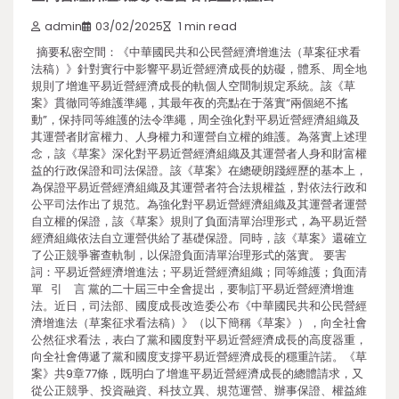
admin
03/02/2025
1 min read
摘要私密空間：《中華國民共和公民營經濟增進法（草案征求看
法稿）》針對實行中影響平易近營經濟成長的妨礙，體系、周全地
規則了增進平易近營經濟成長的軌個人空間制規定系統。該《草
案》貫徹同等維護準繩，其最年夜的亮點在于落實“兩個絕不搖
動”，保持同等維護的法令準繩，周全強化對平易近營經濟組織及
其運營者財富權力、人身權力和運營自立權的維護。為落實上述理
念，該《草案》深化對平易近營經濟組織及其運營者人身和財富權
益的行政保證和司法保證。該《草案》在總硬朗踐經歷的基本上，
為保證平易近營經濟組織及其運營者符合法規權益，對依法行政和
公平司法作出了規范。為強化對平易近營經濟組織及其運營者運營
自立權的保證，該《草案》規則了負面清單治理形式，為平易近營
經濟組織依法自立運營供給了基礎保證。同時，該《草案》還確立
了公正競爭審查軌制，以保證負面清單治理形式的落實。 要害
詞：平易近營經濟增進法；平易近營經濟組織；同等維護；負面清
單 引 言 黨的二十屆三中全會提出，要制訂平易近營經濟增進
法。近日，司法部、國度成長改造委公布《中華國民共和公民營經
濟增進法（草案征求看法稿）》（以下簡稱《草案》），向全社會
公然征求看法，表白了黨和國度對平易近營經濟成長的高度器重，
向全社會傳遞了黨和國度支撐平易近營經濟成長的穩重許諾。《草
案》共9章77條，既明白了增進平易近營經濟成長的總體請求，又
從公正競爭、投資融資、科技立異、規范運營、辦事保證、權益維