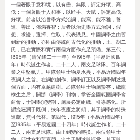
一個著眼于意和境，以有盡、無限，評定好壞、高
低；一個著眼于人和事，以匠手、天賦，評定高低、
好壞。前者以治哲學方式治詞，能寫、能不雅，善
進、善出，佈滿睿智；后者以治史學方式治詞，假
想、求證，選擇、往取，代表識見。中國詞學之由舊
到新的推動，亦即由傳統向古代化的推動，王、胡二
氏，已在實際和實行兩個方面作充足預備。第三代，
1895年（清光緒二十一年）至1915年（平易近國四
年）時代誕生作者。二十二人，兩支足球隊。百年詞
業之中堅氣力。甲隊領甲士物夏承燾，平易近國四年
夜詞人之首。在詞的創作、詞學訂正以及詞學闡述幾
個方面，均有卓越建樹。乙隊領甲士物施蟄存，繼龍
榆生之后，開辦《詞學》刊物，掌管全國範圍詞學會
商會，于詞學演變期，施展必定組織、引導感化。所
謂挽狂瀾于既倒，扶年夜廈之將傾，其于詞學的特殊
進獻，無可代替。第四代，1915年（平易近國四年）
至1935年（平易近國二十四年）時代誕生作者。二十
二人，兩支足球隊。由正到變的轉換。兩位領甲士
物，邱世友和葉嘉瑩，出力于闡述與評賞。其正與