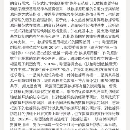
的實行需求。該范式以“數據應用權”為基石范疇，以數據實質特征
和數字經濟基礎紀律為懂得體系，以數據應用權的公道分派與暢通
應用為方式論指引，并以增進數據共享與應用為價值導向，供給數
據管理的體系性處理計劃。基于此，本文起首梳理并浮現數據管理
應用權范式在國際上的實行與勃興，進而探討其法理基本，說明這
一范式對數據管理軌制的建構意義，并在此基本上，提出建構數據
基本軌制的內在的事務和途徑，以期為我國的數據管理供給實際與
方略支持。 一、數據管理應用權范式的國際勃興 （一）歐盟應舞
蹈場地用權范式的勃興 2015年，歐盟委員會在《歐洲數字單一市
場計謀》中初次提出創設“數據一切權”或“數據應用權”，作為應對
數字化挑釁的能夠法令途徑。此后，繚繞能否有需要確立數據一切
權呈現了劇烈會商。2017年，歐盟委員會在《扶植歐洲數據經濟》
文件中提出“數據生孩子者權力”概念，并提出兩種說明方法向社會
征求看法：一是將其假想為物權，付與數據專有權；二是將其界說
為一組防御性權力，經由過程避免數據不符合法令盜用來加強數據
共享。 經充足會商，歐盟現已廢棄數據專有權的賦權退路，留意
力轉移到數據拜訪規定的構建上。學者們從多學科視角深刻切磋加
強數據拜訪的法令框架，如對數據拜訪的經濟學研討、競爭政策下
的數據拜訪框架研討、基于合同法視角的數據拜訪規定研討、憲法
框架下的數據拜訪權研討以及用戶數據拜訪權的研討等。對數據拜
訪題目的切磋不只在實際上獲得推動，也在數據管理實行中獲得確
認。2023年，歐盟議會經由過程了《數據法案》，明白付與用戶
數據應用權，努力于構建一個公平且同一的數據拜訪與共享系統。