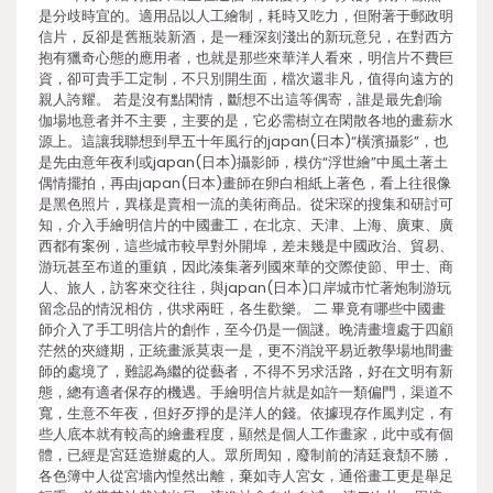
是分歧時宜的。適用品以人工繪制，耗時又吃力，但附著于郵政明
信片，反卻是舊瓶裝新酒，是一種深刻淺出的新玩意兒，在對西方
抱有獵奇心態的應用者，也就是那些來華洋人看來，明信片不費巨
資，卻可貴手工定制，不只別開生面，檔次還非凡，值得向遠方的
親人誇耀。 若是沒有點閑情，斷想不出這等偶寄，誰是最先創瑜
伽場地意者并不主要，主要的是，它必需樹立在閑散各地的畫薪水
源上。這讓我聯想到早五十年風行的japan(日本)“橫濱攝影”，也
是先由意年夜利或japan(日本)攝影師，模仿“浮世繪”中風土著土
偶情擺拍，再由japan(日本)畫師在卵白相紙上著色，看上往很像
是黑色照片，異樣是賣相一流的美術商品。從宋琛的搜集和研討可
知，介入手繪明信片的中國畫工，在北京、天津、上海、廣東、廣
西都有案例，這些城市較早對外開埠，差未幾是中國政治、貿易、
游玩甚至布道的重鎮，因此湊集著列國來華的交際使節、甲士、商
人、旅人，訪客來交往往，與japan(日本)口岸城市忙著炮制游玩
留念品的情況相仿，供求兩旺，各生歡樂。 二 畢竟有哪些中國畫
師介入了手工明信片的創作，至今仍是一個謎。晚清畫壇處于四顧
茫然的夾縫期，正統畫派莫衷一是，更不消說平易近教學場地間畫
師的處境了，難認為繼的從藝者，不得不另求活路，好在文明有新
態，總有適者保存的機遇。手繪明信片就是如許一類偏門，渠道不
寬，生意不年夜，但好歹掙的是洋人的錢。依據現存作風判定，有
些人底本就有較高的繪畫程度，顯然是個人工作畫家，此中或有個
體，已經是宮廷造辦處的人。眾所周知，廢制前的清廷衰頹不勝，
各色簿中人從宮墻內惶然出離，棄如寺人宮女，通俗畫工更是舉足