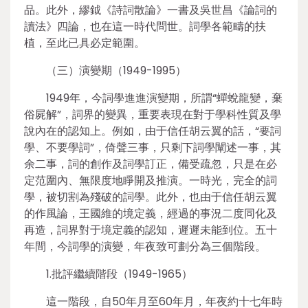
品。此外，繆鉞《詩詞散論》一書及吳世昌《論詞的
讀法》四論，也在這一時代問世。詞學各範疇的扶
植，至此已具必定範圍。
（三）演變期（1949-1995）
1949年，今詞學進進演變期，所謂“蟬蛻龍變，棄
俗屍解”，詞界的變異，重要表現在對于學科性質及學
說內在的認知上。例如，由于信任胡云翼的話，“要詞
學、不要學詞”，倚聲三事，只剩下詞學闡述一事，其
余二事，詞的創作及詞學訂正，備受疏忽，只是在必
定范圍內、無限度地睜開及推演。一時光，完全的詞
學，被切割為殘破的詞學。此外，也由于信任胡云翼
的作風論，王國維的境定義，經過的事況二度同化及
再造，詞界對于境定義的認知，遲遲未能到位。五十
年間，今詞學的演變，年夜致可劃分為三個階段。
1.批評繼續階段（1949-1965）
這一階段，自50年月至60年月，年夜約十七年時