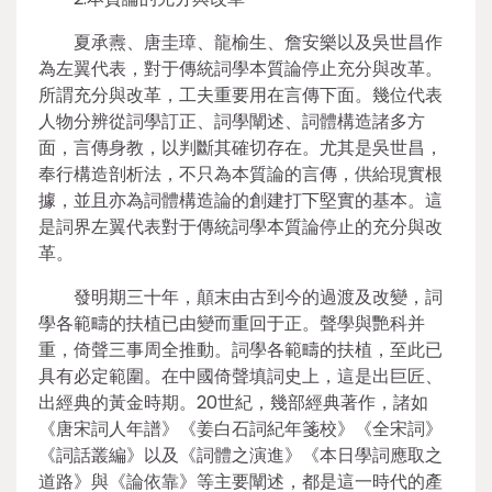
夏承燾、唐圭璋、龍榆生、詹安樂以及吳世昌作
為左翼代表，對于傳統詞學本質論停止充分與改革。
所謂充分與改革，工夫重要用在言傳下面。幾位代表
人物分辨從詞學訂正、詞學闡述、詞體構造諸多方
面，言傳身教，以判斷其確切存在。尤其是吳世昌，
奉行構造剖析法，不只為本質論的言傳，供給現實根
據，並且亦為詞體構造論的創建打下堅實的基本。這
是詞界左翼代表對于傳統詞學本質論停止的充分與改
革。
發明期三十年，顛末由古到今的過渡及改變，詞
學各範疇的扶植已由變而重回于正。聲學與艷科并
重，倚聲三事周全推動。詞學各範疇的扶植，至此已
具有必定範圍。在中國倚聲填詞史上，這是出巨匠、
出經典的黃金時期。20世紀，幾部經典著作，諸如
《唐宋詞人年譜》《姜白石詞紀年箋校》《全宋詞》
《詞話叢編》以及《詞體之演進》《本日學詞應取之
道路》與《論依靠》等主要闡述，都是這一時代的產