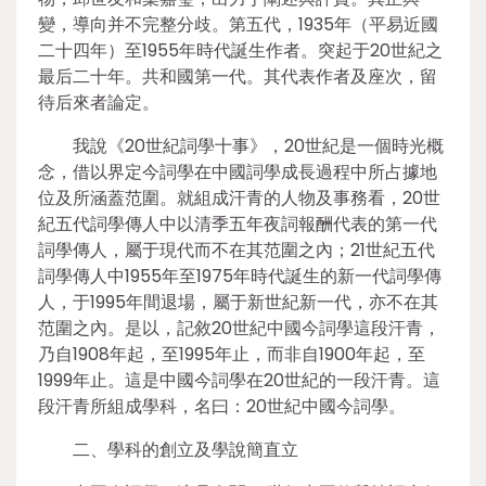
變，導向并不完整分歧。第五代，1935年（平易近國
二十四年）至1955年時代誕生作者。突起于20世紀之
最后二十年。共和國第一代。其代表作者及座次，留
待后來者論定。
我說《20世紀詞學十事》，20世紀是一個時光概
念，借以界定今詞學在中國詞學成長過程中所占據地
位及所涵蓋范圍。就組成汗青的人物及事務看，20世
紀五代詞學傳人中以清季五年夜詞報酬代表的第一代
詞學傳人，屬于現代而不在其范圍之內；21世紀五代
詞學傳人中1955年至1975年時代誕生的新一代詞學傳
人，于1995年間退場，屬于新世紀新一代，亦不在其
范圍之內。是以，記敘20世紀中國今詞學這段汗青，
乃自1908年起，至1995年止，而非自1900年起，至
1999年止。這是中國今詞學在20世紀的一段汗青。這
段汗青所組成學科，名曰：20世紀中國今詞學。
二、學科的創立及學說簡直立