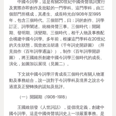
中國今詞學，這是有關20世紀中國倚聲填詞實行
及實際亦即創作及批駁的一門學科。這門學科，由三
個部門所構成，其產生、成長時光自1908年至1995
年，包含三個時代。三個部門，曰：詞的創作、詞學
訂正、詞學闡述。統稱倚聲三事。三個時代：開闢
期、發明期、演變期。三個時代，相干人物及事務配
合構建中國今詞學。多年前，根據這門學科在20世紀
的天生狀態，我曾效法胡適《千年詞史開辟圖》（拜
見拙作《百年詞學通論》），制作《百年詞學開辟
圖》，將王國維所創建中國今詞學三個時代的成長、
演化，如圖加以展現（見圖二）。
下文就中國今詞學汗青成長三個時代有關人物運
動及事務組合，說一說對于今詞學科及境界之說古今
過渡及正變轉換的認知及批評。
（一）開闢期（1908-1918）
王國維頒發《人世詞話》，提倡境定義，創建中
國今詞學。這是中國倚聲填詞史上一項嚴重事務。是