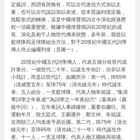
定義詞，所謂有與無有，可以古代迷信方式加以丈
量，也可以古代說話加以表述。從本質論到境定義，
批駁形式的轉換，這是中國倚聲填詞古今演化經過歷
程一項嚴重變更。根據中國倚聲填詞在20世紀的成
長、演化及相干人物世代傳承狀態，多年前，我曾以
籃球隊與足球隊組合方法，對于20世紀中國五代詞學
傳人停止編擺列坐（見圖一）。
20世紀中國五代詞學傳人，代表五個分歧世代或
許輩分。一個世代二十年。以誕生年份計，但非以單
小我計，而是以世代計。如圖所示：第一代，1855年
（清咸豐五年）至1875年（清光緒元年）時代誕生
者。五人組合，一支籃球隊。代表人物朱祖謀，“集清
季詞學之年夜成”“為詞學之一年夜結穴”（葉恭綽《廣
篋中詞》）。五年夜詞人事跡建樹，重要在繼往。而
運動年月，除文廷式、王鵬運外，鄭文焯、朱祖謀、
況周頤三人均進進平易近國。第二代，1875年（清光
緒元年）至1895年（清光緒二十一年）時代誕生作
者。十一人，一支足球隊。代表人物王國維與胡適。