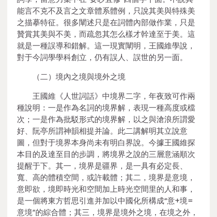
能言不克不及言之文章體系體例，只說其美與特殊美
之描摹特征。很多闡述只是在詞體內部做作業，只是
贊賞其美與不美，而疏忽其怎么樣才幹達至于美。這
就是一種誤導和錯解。這一現實闡明，王國維學說，
對于今詞學學科創立，仍有誤人、誤世的另一面。
（二）境內之境與境外之境
王國維《人世詞話》中境界二字，年夜致可作兩
種說明：一是作為名詞的境界解，表現一種高度或檔
次；一是作為批駁形式的境界解，以之與滄浪所謂愛
好、阮亭所謂神韻相提并論。此二講解明其立說意
圖，但對于境界本身尚未有明白界說。今據王國維探
本目的及達至目的步調，將境界之說的三層意涵順次
提醒于下。其一，境界是疆界，是一具有必定長、
寬、高的體積空間，或許載體；其二，境界是意境，
意即欲，境即時光和空間加上時光空間里的人和事，
是一個將東方哲思引進并加以中國化所構成“意+境=
意境”的綜合體；其三，境界是境外之境，在境之外，