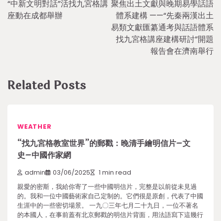
“中新文明對話”活找九宮格講
聚焦出土文獻與晚期易學話語
navigation
座動在成都舉辦
體系建構 ——“先秦兩漢出土
易類文獻匯纂通考與話語體系
找九宮格講座建構研討”開題
報告會在濟南舉行
Related Posts
WEATHER
“找九宮格教室世界”的郵戳：晚清手繪明信片–文
史–中國作家網
admin
03/06/2025
1 min read
親愛的密斯，我給你寄了一些中國明信片，完整是以前從未見過
的。我和一位中國藝術家自己定制的。它們很是原創，代表了中國
生涯中的一些密切場景。 一九〇三年七月二十九日，一位不著名
的本國人，在事前蓋有北京郵戳的明信片背面，用法語寫下這幾行