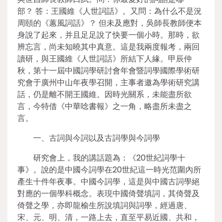
部？ 答：王國維《人世詞話》。又問：為什么不是況
周頤的《蕙風詞話》？ 但未及應對，吳師長教師便本
身說了起來，并且足足說了快要一個小時。那時，欲
辨忘言，尚未知曉其中真意。這是我兩度報考，兩回
讀研，與王國維《人世詞話》所結下人緣。甲辰仲
秋，第十一屆中國詞學研討會年會暨詞學國際學術研
究會于廣州中山年夜學召開，主事者邀為學術研究講
話，仍是離不開王國維。因時光關系，未能盡所欲
言，今特借《中華唸書報》之一角，略盡所未盡之
言。
一、古詞與今詞以及古詞學與今詞學
研究會上，我的講話題為：《20世紀詞學十
事》。說的是中國今詞學在20世紀這一時光范圍內所
產生十件年夜事。中國今詞學，這是與中國古詞學絕
對應的一個學科概念。表現中國倚聲填詞，其倚聲及
倚聲之學，亦即龍榆生所說填詞與詞學，經過唐、
宋、元、明、清，一路上去，直至平易近國、共和，