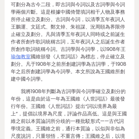
可劃分為古今二段，即古詞與今詞以及古詞學與今詞
學兩個片斷。這是根據中國倚聲填詞相干人物及事務
所停止確立及劃分。古詞與今詞，以清季五年夜詞人
王鵬運、文廷式、鄭文焯、朱祖謀、況周頤為界限停
止確立及劃分。凡與清季五年夜詞人同時或之前誕生
作者所創作歌詞統稱古詞，五年夜詞人之后誕生作者
所創作歌詞統稱今詞。古詞學與今詞學，以1908年王
瑜伽教室
國維頒發《人世詞話》為標志，停止確立及
劃分。凡于1908年之前所創建詞學為古詞學，于1908
年之后所創建詞學為今詞學。本文所說為王國維所創
建中國今詞學。
我將1908年判斷為古詞學與今詞學確立及劃分的
年份，這是由於這一年為王國維《人世詞話》最後發
行年份。王國維《人世詞話》提出“詞以境界為最
上”，提倡以境界為尺度，評論作品高低。這是與王國
維之前以本質論詞所分歧的一種批駁形式——古代詞
學境定義。王國維之前，通行本質論，以似與非似為
尺度說詞，只重領悟，不重言傳；王國維之后，以境