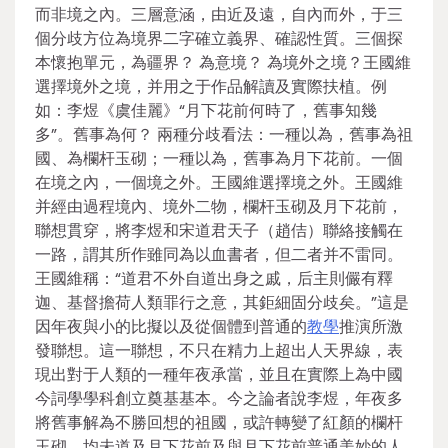
而非境之內。三層意涵，由近及遠，自內而外，于三
個分歧方位為境界二字確立義界、確認性質。三個探
本懷抱單元，為疆界？ 為意境？ 為境外之境？王國維
選擇境外之境，并用之于作品解讀及實際扶植。例
如：李煜《虞佳麗》“月下花前何時了，舊事知幾
多”。舊事為何？ 兩種分歧看法：一種以為，舊事為祖
國、為欄杆玉砌；一種以為，舊事為月下花前。一個
在境之內，一個境之外。王國維選擇境之外。王國維
并經由過程境內、境外二物，欄杆玉砌及月下花前，
聯想貫穿，將李煜和宋道君天子（趙佶）聯絡接觸在
一路，謂其所作雖同為以血書者，但二者并不雷同。
王國維稱：“道君不外自道出身之戚，后主則儼有釋
迦、基督擔荷人類罪行之意，其鉅細固分歧矣。”這是
因年夜與小的比擬以及從個體到普通的
教學
推演所激
發聯想。這一聯想，不只在精力上超出人天界線，表
現出對于人類的一種年夜承當，並且在實際上為中國
今詞學學科創立奠基基本。今之論者說李煜，年夜多
將舊事解為不勝回想的祖國，或許轉變了紅顏的欄杆
玉砌，均未道及月下花前及與月下花前普通美妙的人