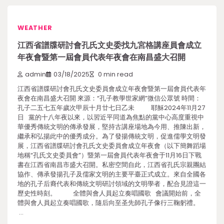
WEATHER
江西省譜牒研討會孔氏文史委找九宮格講座員會成立
年夜會暨第一屆會員代表年夜會在南昌盛大召開
admin
03/18/2025
0 min read
江西省譜牒研討會孔氏文史委員會成立年夜會暨第一屆會員代表年
夜會在南昌盛大召開 來源：“孔子教學世家網”微信公眾號 時間：
孔子二五七五年歲次甲辰十月廿七日乙未 耶穌2024年11月27
日 黨的十八年夜以來，以習近平同道為焦點的黨中心高度重視中
華優秀傳統文明的傳承發展，堅持古講座場地為今用、推陳出新，
繼承和弘揚此中的優秀成分。為了發揚傳統文明，促進儒學文明發
展，江西省譜牒研討會孔氏文史委員會成立年夜會（以下簡舞蹈場
地稱“孔氏文史委員會”）暨第一屆會員代表年夜會于11月16日下戰
書在江西省南昌市盛大召開。私密空間自此，江西省孔氏宗親團結
協作、傳承發揚孔子及儒家文明的主要平臺正式成立。來自全國各
地的孔子后裔代表和傳統文明研討領域的文明學者，配合見證這一
歷史性時刻。 全體與會人員起立奏唱國歌 會議開始前，全
體與會人員起立奏唱國歌，隨后向至圣先師孔子像行三鞠躬禮。
…