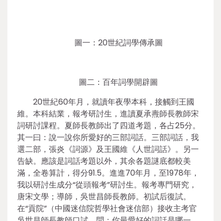
圖一：20世紀詞學傳承圖
圖二：百年詞學開辟圖
20世紀60年月，就讀年夜學本科，接觸到王國
維。本科結業，報考研討生，進讀夏承燾師長教師宋
詞研討課程。夏師長教師出了四道考題，各占25分。
其一曰：說一說你所愛好的三部詞話。三部詞話，我
選二部，張炎《詞源》及王國維《人世詞話》。另一
告缺。應該是詞話考題以外，其余各題謎底都較美
滿，全卷算計，得分91.5。進進70年月，至1978年，
我以研討生成分“從頭報考”研討生。報考專門研究，
唐宋文學；導師，吳世昌師長教師。初試后復試。
在“貢院”（中國迷信院哲學社會迷信部）接收主考官
吳世昌師長教師口試。問：你最愛好的詞話是哪一