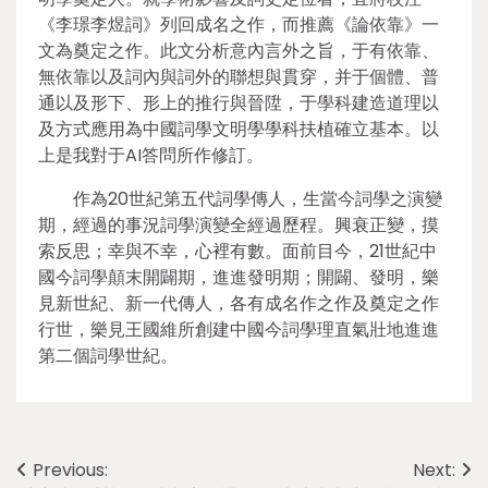
《李璟李煜詞》列回成名之作，而推薦《論依靠》一
文為奠定之作。此文分析意內言外之旨，于有依靠、
無依靠以及詞內與詞外的聯想與貫穿，并于個體、普
通以及形下、形上的推行與晉陞，于學科建造道理以
及方式應用為中國詞學文明學學科扶植確立基本。以
上是我對于AI答問所作修訂。
作為20世紀第五代詞學傳人，生當今詞學之演變
期，經過的事況詞學演變全經過歷程。興衰正變，摸
索反思；幸與不幸，心裡有數。面前目今，21世紀中
國今詞學顛末開闢期，進進發明期；開闢、發明，樂
見新世紀、新一代傳人，各有成名作之作及奠定之作
行世，樂見王國維所創建中國今詞學理直氣壯地進進
第二個詞學世紀。
Post
Previous:
Next: