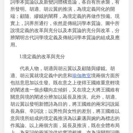
詞學本質論以及新變詞體構造論，各自有所承襲，有
所發明。胡適、胡云翼的推演，為境定義同化的開
端；顧隨、繆鉞的闡釋，為境定義的再做作預備。現
實上，詞界所通行，依然是傳統詞學本質論。圖中所
說境定義的改革與充分以及本質論的充分與改革，分
辨闡明古代詞學境定義及傳統詞學本質論的組成及應
用。
1.境定義的改革與充分
代表人物，胡適與胡云翼以及顧隨與繆鉞。胡
適、胡云翼就境定義中的意和
瑜伽教室
境兩個方面所
包括意思加以生發。既在意之上使得王國維重意輕境
的闡述進一個步驟向左傾斜，又在境之大將王國維有
關意與境的闡述分辨加以延長及推演。此外，胡適、
胡云翼以發明新體詩為目的，將王國維的兩宋詞說延
長為蘇、辛詞說；以男性與女性的差別，將王國維以
意與境所組成的境定義推演為以豪邁與婉約為標志的
作風論。以上兩個方面，延長及推演，既在全體布局
上，為宋詞的兩派說供給實證根據，亦為演變期詞學