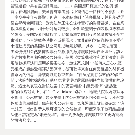
該法案標志著數據管理應用權范式在法令範疇的落地，在全球數據
管理過程中具有里程碑意義。 （二）美國應用權范式的勃興 起
首，在研討層面，美國曾有學者提出小我信息一切權的不雅點，并
一度發生較年夜影響，但這一不雅點遭到了諸多批駁，并且基礎逗
留在學術會商階段，對美法律王法公法律實行的影響甚微。在企業
數據權益方面，相干研討絕對較少。針對歐盟關于創設數據專有權
的會商，美國粹者回應指出，此類新權力的創設將障礙數據不受拘
束活動，不合適數字時期的成長需求，尤其能夠對依靠數據不受拘
束活動成長的美國科技公司形成晦氣影響。 其次，在司法層面，
美國慢慢對公然數據與非公然數據的數據爬取行動停止區分，誇大
增進數據共享和完成公共好處。美國《盤算機訛詐和濫用法案》是
規范數據拜訪與應用的要害法令，該法案規則：“任何人居心未經
受權或許超越受權拜訪盤算機，從而取得來自任何受維護的盤算機
體系內的信息，應該處以罰款或禁錮。”自法案實行以來的20多年
間，法院對數據爬取行動的立場慢慢從嚴厲限制轉向加倍機動的說
明。這尤其表現在對該法案中的要害術語“未經受權”和“超越受
權”的限縮說明上。在“HiQ v. LinkedIn案”中，地域法院以為該法案
不實用于公然數據，領英平臺上的公然數據不回公司一切，不然能
夠形成信息壟斷，傷害損失公共好處。第九巡回上訴法院確認了這
一態度，指出對于大眾可獲取的公然數據，即便采取了技巧維護辦
法也不該認定為“未經受權”。這一判決為數據爬取確立了更為寬松
的司法尺度。…