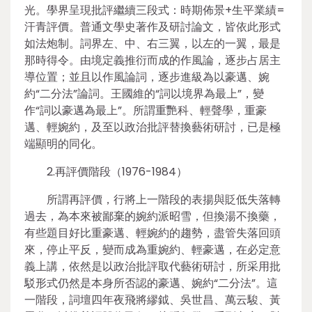
光。學界呈現批評繼續三段式：時期佈景+生平業績=
汗青評價。普通文學史著作及研討論文，皆依此形式
如法炮制。詞界左、中、右三翼，以左的一翼，最是
那時得令。由境定義推衍而成的作風論，逐步占居主
導位置；並且以作風論詞，逐步進級為以豪邁、婉
約“二分法”論詞。王國維的“詞以境界為最上”，變
作“詞以豪邁為最上”。所謂重艷科、輕聲學，重豪
邁、輕婉約，及至以政治批評替換藝術研討，已是極
端顯明的同化。
2.再評價階段（1976-1984）
所謂再評價，行將上一階段的表揚與貶低失落轉
過去，為本來被鄙棄的婉約派昭雪，但換湯不換藥，
有些題目好比重豪邁、輕婉約的趨勢，盡管失落回頭
來，停止平反，變而成為重婉約、輕豪邁，在必定意
義上講，依然是以政治批評取代藝術研討，所采用批
駁形式仍然是本身所否認的豪邁、婉約“二分法”。這
一階段，詞壇四年夜飛將繆鉞、吳世昌、萬云駿、黃