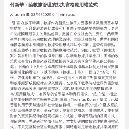
付新華：論數據管理的找九宮格應用權范式
admin
03/16/2025
1 min read
引 言 在數字時期，數據作為新質生孩子力要素和常識經濟基本舉
措措施，不只是經濟蓬勃成長和社會周全提高的要害驅動力，更是
21世紀國度競爭力的焦點起源。數據在今世社會的主要性，凸顯降
生界列國停止有用數據管理的緊急性。面臨這種情勢，世界列國積
極摸索順應本身國情的數據管理形式和法令框架，盡管各具特點，
但配合趨勢于斷定數據管理的應用權范式。例如，歐盟《數據法
案》旨在明白用戶的數據應用權，以增進數據共享應用；美國的政
策與法令實行也越來越器重數據共享及其共享空間帶來的公共好
處；中國的《中共中心國務院關于構建數據基本軌制更好施展數據
要素感化的看法》（以下簡稱《數據二十條》）提出了“淡化一切
權、強化應用權”的新理念。這一趨向不只表現了對數據實質特征
和數字經濟成長紀律的深入懂得，也表現了數字時期世界列國對數
據暢通與高效應用的急切需求。 稱以應用權為中間的數據管理
為“應用權范式”，有深摯的哲學基本和實行需求。“范式”這一概念
最早由美國迷信哲學家托馬斯·庫恩（Thomas Kuhn）提出，已被
普遍利用于天然迷信和社會迷信範疇。一種有用的“范式”至多應該
包括四個基礎要素：基石范疇，即其焦點概念；懂得體系，即有關
對象的實質與紀律的說明框架；方式論，即領導研討的基礎方式；
價值導向，界說研討的價值目的。本文切磋的數據管理的應用權范
式，不只完整契合這些焦點要素，同時也知足增進數據共享與應用