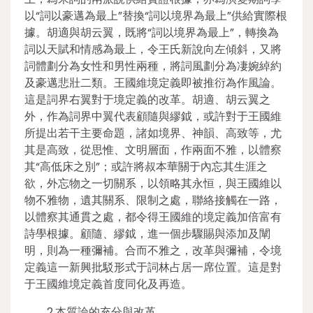
以“詞以豪邁為最上”替換“詞以境界為最上”供給實際根
據。胡適與胡云翼，既將“詞以境界為最上”，轉換為
詞以天賦和情感為最上，令王氏新說向左傾斜，又將
詞體劃分為女性和男性兩種，將詞風劃分為凄婉綽約
及豪邁悲壯二類。王國維境定義即被推衍為作風論。
這是詞界右翼對于境定義的改革。胡適、胡云翼之
外，作為詞界中翼代表顧隨與繆鉞，或許對于王國維
所提出若干主要命題，諸如境界、神韻、高致等，尤
其是高致，從思惟、文明層面，作兩面不雅，以體察
其“高低床之別”；或許將叔本華關于內忘其生涯之
欲，外忘物之一切關系，以領略其永恒，與王國維以
物不雅物，遺其關系、限制之處，聯絡接觸在一路，
以體察其通貫之處，都令得王國維的境定義加倍富有
詩學根據。顧隨、繆鉞，進一個步驟賜與添加及闡
明，則為一種彌補。合而不雅之，改革與彌補，令境
定義這一新興批駁形式于詞林占居一席位置。這是對
于王國維境定義首度同化及再造。
2.本質論的充分與改革