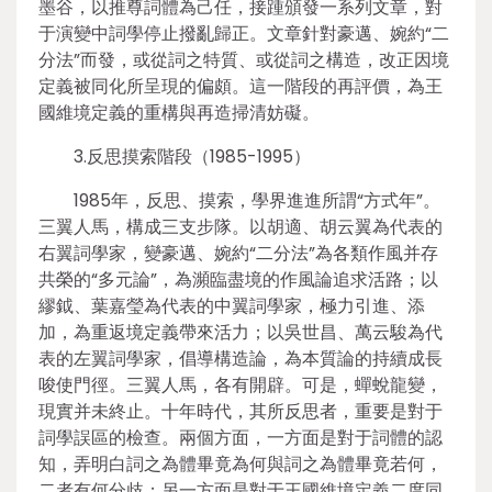
墨谷，以推尊詞體為己任，接踵頒發一系列文章，對
于演變中詞學停止撥亂歸正。文章針對豪邁、婉約“二
分法”而發，或從詞之特質、或從詞之構造，改正因境
定義被同化所呈現的偏頗。這一階段的再評價，為王
國維境定義的重構與再造掃清妨礙。
3.反思摸索階段（1985-1995）
1985年，反思、摸索，學界進進所謂“方式年”。
三翼人馬，構成三支步隊。以胡適、胡云翼為代表的
右翼詞學家，變豪邁、婉約“二分法”為各類作風并存
共榮的“多元論”，為瀕臨盡境的作風論追求活路；以
繆鉞、葉嘉瑩為代表的中翼詞學家，極力引進、添
加，為重返境定義帶來活力；以吳世昌、萬云駿為代
表的左翼詞學家，倡導構造論，為本質論的持續成長
唆使門徑。三翼人馬，各有開辟。可是，蟬蛻龍變，
現實并未終止。十年時代，其所反思者，重要是對于
詞學誤區的檢查。兩個方面，一方面是對于詞體的認
知，弄明白詞之為體畢竟為何與詞之為體畢竟若何，
二者有何分歧；另一方面是對于王國維境定義二度同