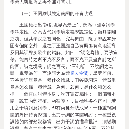
學傳人態度為之再作彌補闡明。
（一）王國維以境定義詞的汗青功過
王國維提出“詞以境界為最上”，既為中國今詞學
學科定性，亦為古代詞學境定義學說定位，頗具開闢
之功。但其學說之被同化，究其原由，除了學說本身
固有偏頗之外，還在于王國維自己有興趣有意地誤導
及因其誤導所發生的錯解。如曰：“詞之為體，要眇宜
修。能言詩之所不克不及言，而不克不及盡言詩之所
能言。詩之境闊，詞之言長。”三句話，不說詞之為
體，畢竟為何，而說詞之為體
個人空間
，畢竟若何。
不答覆詞畢竟是一種什么體裁，而答覆詞這一體裁畢
竟是怎么樣一種體裁。為何、若何，是什么和怎么
樣，一個直面詞體本身，說其實質屬性；一個偏離本
體，說其內部特征。兩種導向，目標地各不雷同，若
用之于填詞及詞學，即有兩種分歧成果：一種重視詞
體的外部特質挖掘，出力于詞的本體研討；一種重視
詞體的內部形狀鑒賞，出力于詞的描摹批評。演變期
詞學，留意力集中在“要眇宜修”四個字下面。不說其