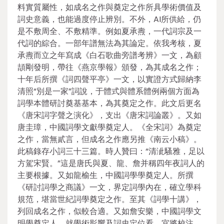
料實質屬性，如成名之作與奠定之作所具學術價值及
詞史意義，也能過度停止辨別。不外，AI所供給，仍
是不敷周全、不敷精準。例如夏承燾，一代詞宗及一
代詞的綜合。一部年譜無法為其論定。依我考核，夏
承燾而立之年寫成《白石歌曲旁譜考辨》一文，為顧
頡剛發明，帶往《燕京學報》頒發，為其成名之作；
十年后所撰《詞四聲平亭》一文，以實證方式歸納李
清照“別是一家”詞說，于體式與體系體例兩個方面為
詞學本體研討奠基基本，為其奠定之作。此文后更名
《唐宋詞字聲之演化》，支出《唐宋詞論叢》。又如
唐圭璋，中國詞學文獻學奠定人。《全宋詞》為奠定
之作，當無貳言，但成名之作應另推《南云小稿》。
此稿錄存小詞三十三篇。時人贊曰：“清泚騷雅，足以
方駕宋賢。”這是唐氏與夏、龍、詹并稱四年夜詞人的
主要根據。又如龍榆生，中國詞學學奠定人。所撰
《研討詞學之商議》一文，界定詞學內在，確立學科
規范，堪當世紀詞學奠定之作。至其《詞學十講》，
列回成名之作，似較合適。又如詹安樂，中國詞學文
明學奠定人。就學術影響及詞史定位看，宜將校注