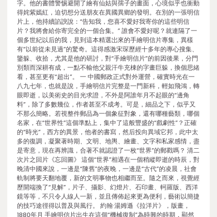
字。他的書體警惕避開了繪有仙姑與孺子的畫面，心境似乎也衝動
得姹紫嫣紅，迫切想分送朋友在異國異鄉的發明。在別的一張明信
片上，他持續諂諛說：“告知我，您喜不愛好我寄你的這些明信
片？我將會給你寄完全的一個合集。” 誰會不愛好呢？就連隔了一
個多世紀以后的我，見到這本精選岀來的手繪明信片專集，異樣
有“以前從未見過”的驚奇。這得感激宋琛歷經十多年的專心搜集、
鑒躲、收拾，尤其是他的研討，對“手繪明信片”的前因後果，分門
別類而深耕有成，一點不輸他父親汗牛充棟的字畫巨躲，換個思緒
看，甚至更有“超出”。 一 中國郵政正式對外運營，確實時光在一
八九七年，也就是說，手繪明信片完整是一門新科，輕如飛鴻，轉
眼即逝，以美術史的目光求證，不外是阿誰年月不起眼的“邊角
料”，除了多數幾位，作者甚至不成考。可是，細品之下，似乎又
不那么簡略。若視整件郵品為一個象征對象，還有哪種藝類，哪個
名家，在“世界性”這個準點上，集中了這般豐盛的“戲劇性”？正確
的“時光”，西方的異景，他者的書寫，然后投向異域它邦，此中太
多的復調，凝聚著時期、文明、地輿、繪畫、文字和私家感情，盡
是寄意，現在再辨識，合著不就認證了一枚“世界”的郵戳嗎？ 清二
次片之回片《忘回圖》 這個“世界”相遇在一個稍縱即逝的時辰，對
晚清中國來說，一邊是“陳舊”的夜晚，一邊是“古代”的凌晨，社會
軌制將要天翻地覆，新的文明事物也相繼而至。隨之而來，視覺經
歷開端換了“見解”，片子、攝影、幻燈片、石印畫、軻羅版、西洋
鏡等等，不只令人線人一新，並且傳佈起來更為便利，藝術以簡捷
的技巧途徑得以普及與風行。 約翰·湯姆遜《拉洋片》，版畫，
1880年月 手繪明信片出生在這個“機械復制”為時興的時期，顯然