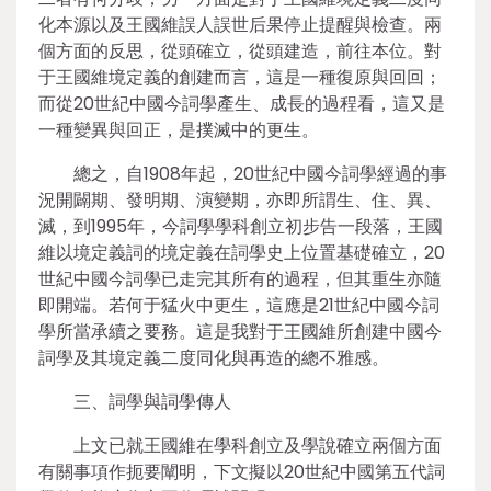
化本源以及王國維誤人誤世后果停止提醒與檢查。兩
個方面的反思，從頭確立，從頭建造，前往本位。對
于王國維境定義的創建而言，這是一種復原與回回；
而從20世紀中國今詞學產生、成長的過程看，這又是
一種變異與回正，是撲滅中的更生。
總之，自1908年起，20世紀中國今詞學經過的事
況開闢期、發明期、演變期，亦即所謂生、住、異、
滅，到1995年，今詞學學科創立初步告一段落，王國
維以境定義詞的境定義在詞學史上位置基礎確立，20
世紀中國今詞學已走完其所有的過程，但其重生亦隨
即開端。若何于猛火中更生，這應是21世紀中國今詞
學所當承續之要務。這是我對于王國維所創建中國今
詞學及其境定義二度同化與再造的總不雅感。
三、詞學與詞學傳人
上文已就王國維在學科創立及學說確立兩個方面
有關事項作扼要闡明，下文擬以20世紀中國第五代詞