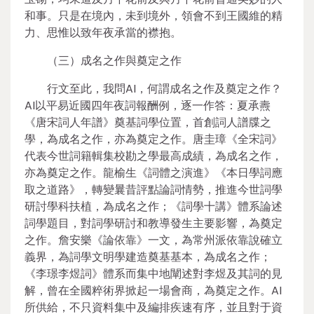
和事。只是在境內，未到境外，領會不到王國維的精
力、思惟以致年夜承當的襟抱。
（三）成名之作與奠定之作
行文至此，我問AI，何謂成名之作及奠定之作？
AI以平易近國四年夜詞報酬例，逐一作答：夏承燾
《唐宋詞人年譜》奠基詞學位置，首創詞人譜牒之
學，為成名之作，亦為奠定之作。唐圭璋《全宋詞》
代表今世詞籍輯集校勘之學最高成績，為成名之作，
亦為奠定之作。龍榆生《詞體之演進》《本日學詞應
取之道路》，轉變曩昔評點論詞情勢，推進今世詞學
研討學科扶植，為成名之作；《詞學十講》體系論述
詞學題目，對詞學研討和教導發生主要影響，為奠定
之作。詹安樂《論依靠》一文，為常州派依靠說確立
義界，為詞學文明學建造奠基基本，為成名之作；
《李璟李煜詞》體系而集中地闡述對李煜及其詞的見
解，曾在全國粹術界掀起一場會商，為奠定之作。AI
所供給，不只資料集中及編排疾速有序，並且對于資