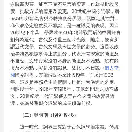
有關新與舊、能言不克不及言的變更，也就是批駁尺
度、批駁方式的應用及變更。20世紀中國今詞學，將
1908年判斷為古與今轉換的分界限，既斷定其性質，
亦代表必定態度及不雅點，是一種識見的表現。因自
20世紀下半葉，學界將1840年鴉片戰鬥后的中國汗青
劃分為近代、古代及今世三個時光段，隨之，便有所
謂近代文學、古代文學及今世文學的劃分。這是以政
治事務為根據所停止的劃分，代表汗青學家的態度及
不雅點，文學史家沒有本身的態度及不雅點。沒有態
度及不雅點，就是沒有識見。故此，本日說中
個人空
間
國今詞學，其肇端點不采用1919年，而采用1908
年。這既是事務產生的偶爾，也是汗青演進的必定。
開闢期十年，1908年至1918年，王國維開闢之功不成
沒，20世紀第二代詞學傳人于古今之間的改變及過
渡，亦為發明期今詞學的成長預備前提。
（二）發明期（1919-1948）
這一時代，詞界三翼對于古代詞學境定義、傳統