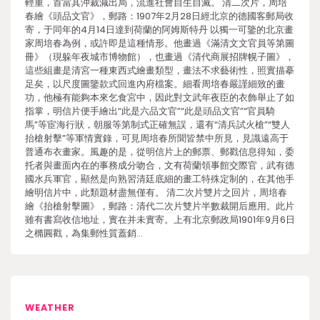
輕重，首當其沖裁減出局，流進社會自生自滅。 清二次片，周培
春繪《頭品文官》，郵路：1907年2月28日經北京的德國客郵局收
寄，于同年的4月14日達到荷蘭的阿姆斯特丹 以獨一可鑒的北京畫
家周培春為例，或許即是這種情形。他畫過《滿清文文官員等第圖
冊》（現躲年夜城市博物館），也畫過《清代商展招牌幌子圖》，
這些組畫是清宮一種東西式繪畫類型，畫法不求藝術性，照實描摹
足矣，以尺度圖鑒款式回進內府檔案。細看周培春嚴謹細致的畫
功，他極有能夠本來乞食宮中，因此對文武年夜臣的衣飾舉止了如
指掌，明信片便手繪出“此是六品文官”“此是頭品文官”“官員騎
馬”等宦海行狀，朝服等第制式正確無誤，還有“清兵試火槍”“雙人
抬槍射擊”等軍情實錄，可見周培春所聞皆禁中所見，見識遠高于
普通布衣畫家。風趣的是，從明信片上的郵票、郵戳信息得知，委
托者與畫面內在的事務成分吻合，文有荷蘭領事館交際官，武有德
國水兵軍官，顯然是向熟習清廷底細的畫工特殊定制的，在其他手
繪明信片中，此類題材盡無僅有。 清二次片雙片之回片，周培春
繪《抬槍射擊圖》，郵路：清代二次片雙片半數裁開后應用。此片
雖有書寫收信地址，實在并未實寄。上有北京郵政局1901年9月6日
之橢圓戳，為集郵性質蓋銷…
WEATHER