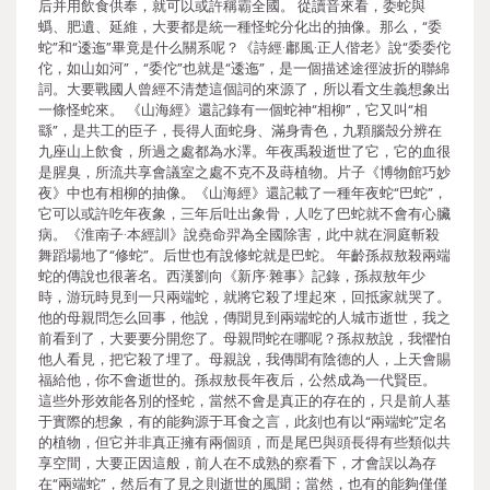
后并用飲食供奉，就可以或許稱霸全國。 從讀音來看，委蛇與
蟡、肥遺、延維，大要都是統一種怪蛇分化出的抽像。那么，“委
蛇”和“逶迤”畢竟是什么關系呢？《詩經·鄘風·正人偕老》說“委委佗
佗，如山如河”，“委佗”也就是“逶迤”，是一個描述途徑波折的聯綿
詞。大要戰國人曾經不清楚這個詞的來源了，所以看文生義想象出
一條怪蛇來。 《山海經》還記錄有一個蛇神“相柳”，它又叫“相
繇”，是共工的臣子，長得人面蛇身、滿身青色，九顆腦殼分辨在
九座山上飲食，所過之處都為水澤。年夜禹殺逝世了它，它的血很
是腥臭，所流共享會議室之處不克不及蒔植物。片子《博物館巧妙
夜》中也有相柳的抽像。《山海經》還記載了一種年夜蛇“巴蛇”，
它可以或許吃年夜象，三年后吐出象骨，人吃了巴蛇就不會有心臟
病。《淮南子·本經訓》說堯命羿為全國除害，此中就在洞庭斬殺
舞蹈場地了“修蛇”。后世也有說修蛇就是巴蛇。 年齡孫叔敖殺兩端
蛇的傳說也很著名。西漢劉向《新序·雜事》記錄，孫叔敖年少
時，游玩時見到一只兩端蛇，就將它殺了埋起來，回抵家就哭了。
他的母親問怎么回事，他說，傳聞見到兩端蛇的人城市逝世，我之
前看到了，大要要分開您了。母親問蛇在哪呢？孫叔敖說，我懼怕
他人看見，把它殺了埋了。母親說，我傳聞有陰德的人，上天會賜
福給他，你不會逝世的。孫叔敖長年夜后，公然成為一代賢臣。
這些外形效能各別的怪蛇，當然不會是真正的存在的，只是前人基
于實際的想象，有的能夠源于耳食之言，此刻也有以“兩端蛇”定名
的植物，但它并非真正擁有兩個頭，而是尾巴與頭長得有些類似共
享空間，大要正因這般，前人在不成熟的察看下，才會誤以為存
在“兩端蛇”，然后有了見之則逝世的風聞；當然，也有的能夠僅僅