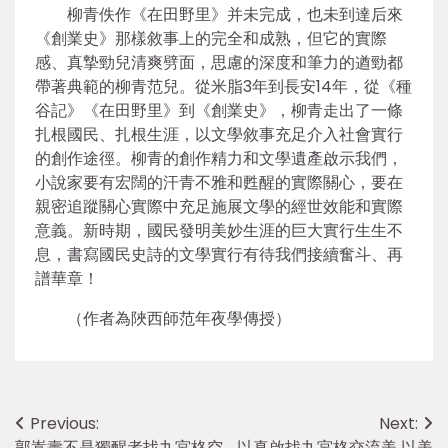
柳青佚作《在田野里》并未完成，也未到達后來
《創業史》那樣敘事上的完全和成熟，但它的實際
感、真摯勁兒清爽劈面，思慮的深度和筆力的遒勁都
帶著典範的柳青范兒。從米脂3年到長安14年，從《種
谷記》《在田野里》到《創業史》，柳青走出了一條
扎根國民、扎根生涯，以文學敘事充足介入社會實行
的創作途徑。柳青的創作精力和文學遺產啟示我們，
小說家要有宏闊的汗青不雅和甦醒的實際關心，要在
親密追蹤關心實際中充足施展文學的經世效能和實際
意義。新時期，國民發明美妙生涯的巨大實行生生不
息，書寫國民史詩的文學實行有待我們接續奮斗、再
譜華章！
（作者為陜西師范年夜學傳授）
Post
Previous:
Next:
郭嵩燾不是獨醒者找九宮格空
以真啟找九宮格交流美 以美