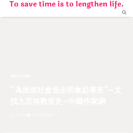
To save time is to lengthen life.
Skip
to
content
WEATHER
“為推進社會進步而拿起筆來”–文
找九宮格教室史–中國作家網
admin
03/17/2025