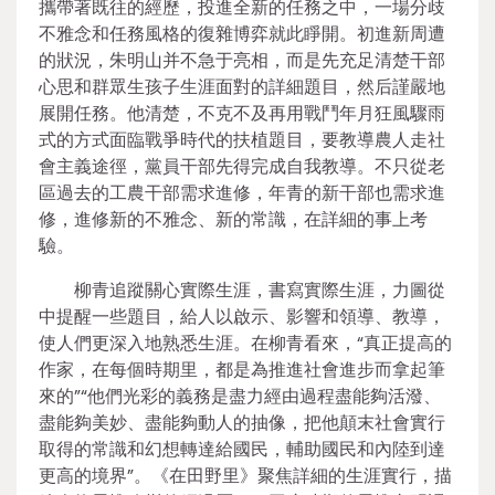
攜帶著既往的經歷，投進全新的任務之中，一場分歧
不雅念和任務風格的復雜博弈就此睜開。初進新周遭
的狀況，朱明山并不急于亮相，而是先充足清楚干部
心思和群眾生孩子生涯面對的詳細題目，然后謹嚴地
展開任務。他清楚，不克不及再用戰鬥年月狂風驟雨
式的方式面臨戰爭時代的扶植題目，要教導農人走社
會主義途徑，黨員干部先得完成自我教導。不只從老
區過去的工農干部需求進修，年青的新干部也需求進
修，進修新的不雅念、新的常識，在詳細的事上考
驗。
柳青追蹤關心實際生涯，書寫實際生涯，力圖從
中提醒一些題目，給人以啟示、影響和領導、教導，
使人們更深入地熟悉生涯。在柳青看來，“真正提高的
作家，在每個時期里，都是為推進社會進步而拿起筆
來的”“他們光彩的義務是盡力經由過程盡能夠活潑、
盡能夠美妙、盡能夠動人的抽像，把他顛末社會實行
取得的常識和幻想轉達給國民，輔助國民和內陸到達
更高的境界”。《在田野里》聚焦詳細的生涯實行，描