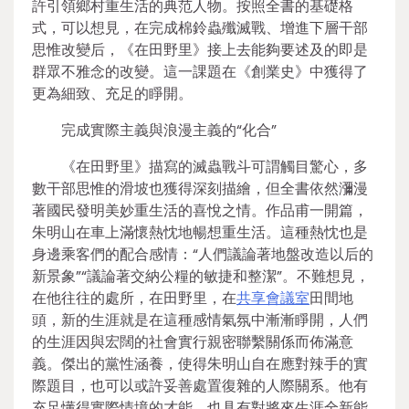
許引領鄉村重生活的典范人物。按照全書的基礎格
式，可以想見，在完成棉鈴蟲殲滅戰、增進下層干部
思惟改變后，《在田野里》接上去能夠要述及的即是
群眾不雅念的改變。這一課題在《創業史》中獲得了
更為細致、充足的睜開。
完成實際主義與浪漫主義的“化合”
《在田野里》描寫的滅蟲戰斗可謂觸目驚心，多
數干部思惟的滑坡也獲得深刻描繪，但全書依然瀰漫
著國民發明美妙重生活的喜悅之情。作品甫一開篇，
朱明山在車上滿懷熱忱地暢想重生活。這種熱忱也是
身邊乘客們的配合感情：“人們議論著地盤改造以后的
新景象”“議論著交納公糧的敏捷和整潔”。不難想見，
在他往往的處所，在田野里，在
共享會議室
田間地
頭，新的生涯就是在這種感情氣氛中漸漸睜開，人們
的生涯因與宏闊的社會實行親密聯繫關係而佈滿意
義。傑出的黨性涵養，使得朱明山自在應對辣手的實
際題目，也可以或許妥善處置復雜的人際關系。他有
充足懂得實際情境的才能，也具有對將來生涯全新能