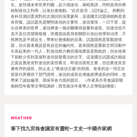
生。故預感未來世界列國，必力倡迷信，藉昭真諦，同時當局亦將
統制迷信之利用，以免社會搖動。”此言當否，試評論之。 斟酌到
各科目測試委員對此次測試的深度參與，這道國文試題很能夠是老
舍所擬。該試題先是闡明迷信的主要性，迷信發現，一日千里，提
出在將來的世界，迷信將進一個步驟獲得器重和成長。但迷信也不
克不及任其蠻橫發展，而應當由當局有關部分加以領導和治理，不
然將危及平易近生，帶來社會搖動的后果。試題固然是客觀群情
題，但出題者應該是有必定的偏向性。老舍固然是重新文明活動中
生長起來的一代人，對迷信精力舞蹈場地應當是熟稔的，但在他筆
下卻鮮少見到直接對迷信頒發看法的文字。這道國文試題或許能從
正面反應老舍對迷信的某些看法，即迷信當然主要，但也要使其安
康有序的成長，防止走上“唯迷信主義”的邪路。老舍的這一預言在
當當代界獲得了部門證明，迷信的成長在增進經濟成長的同時，也
帶來了諸如倫理、環保等各方面的題目。 （作者系共享會議室贛
南師范年夜學文學院講師；西安路況年夜學人文學院副傳授）
WEATHER
筆下找九宮格會議室有靈蛇–文史–中國作家網