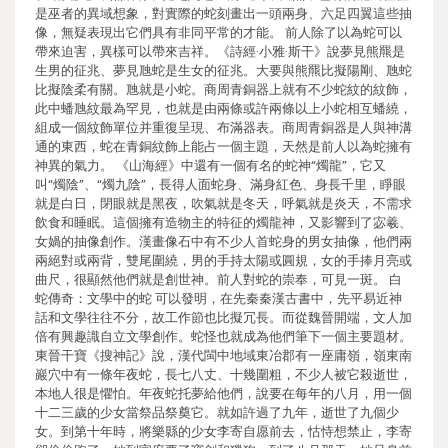
是巫者的異域想象，對實際的蛇刻畫出一頭兩身、六足四翼這些抽
像，無疑表現出它們具有非同平常的才能。 前人除了以為蛇可以
帶來迫害，異樣可以帶來吉祥。《詩經·小雅·斯干》說夢見熊羆是
生男的征兆、夢見虺蛇是生女的征兆。大要與熊羆比擬陽剛、虺蛇
比擬陰柔有關。虺就是小蛇。商周青銅器上就有不少蛇紋的紋飾，
此中蟠虺紋最為罕見，也就是由兩條或許兩條以上小蛇相互蟠繞，
組成一個紋飾單位并重復呈現、布滿器表。商周青銅器是人與神溝
通的東西，蛇在青銅紋飾上能占一個主題，天然是前人以為蛇擁有
神異的氣力。 《山海經》中還有一個有名的蛇神“燭龍”，它又
叫“燭陰”、“燭九陰”，長得人面蛇身、滿身紅色、身長千里，睜眼
就是白日，閉眼就是黑夜，吹氣就是冬天，呼氣就是炎天，不需求
飲食和睡眠。這個擁有造物主的特征的燭龍神，又影響到了宓羲、
女媧的抽像創作。漢畫像石中有不少人首蛇身的男女抽像，他們兩
兩絕對或兩背，雙尾圍繞，男的手持太陽或圓規，女的手捧月亮或
曲尺，很顯然他們就是創世神。前人對蛇的崇奉，可見一斑。 白
蛇傳奇：文學中的蛇 可以發明，在先秦秦漢古書中，先平易近神
話和文學往往不分，故工作節也比擬冗長。而從魏晉開端，文人加
倍有興趣識自立文學創作。蛇怪也就成為他們筆下一個主要題材。
東晉干寶《搜神記》說，漢代閩中地域東冶郡有一座庸嶺，嶺東南
巖穴中有一條年夜蛇，長七八丈、十幾圍粗，不少人被它殺逝世，
本地人很是懼怕。年夜蛇托夢給他們，說要在每年的八月，用一個
十二三歲的少女當祭品祭奠它。就如許過了九年，逝世了九個少
女。到第十年時，將樂縣的少女李寄自愿前去，怙恃想禁止，李寄