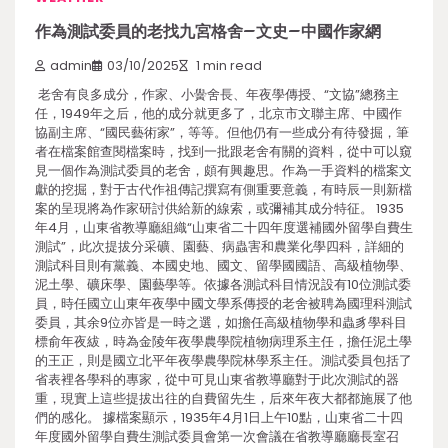
作為測試委員的老找九宮格舍–文史–中國作家網
admin
03/10/2025
1 min read
老舍有良多成分，作家、小黌舍長、年夜學傳授、“文協”總務主
任，1949年之后，他的成分就更多了，北京市文聯主席、中國作
協副主席、“國民藝術家”，等等。但他仍有一些成分有待發掘，筆
者在檔案館查閱檔案時，找到一批跟老舍有關的資料，從中可以窺
見一個作為測試委員的老舍，頗有興趣思。作為一手資料的檔案文
獻的挖掘，對于古代作祖傳記撰寫有側重要意義，有時辰一則新檔
案的呈現將為作家研討供給新的線索，或彌補其成分特征。 1935
年4月，山東省教導廳組織“山東省二十四年度選補國外留學自費生
測試”，此次提拔分采礦、園藝、病蟲害和農業化學四科，詳細的
測試科目則有黨義、本國史地、國文、留學國國語、高級植物學、
泥土學、礦床學、園藝學等。依據各測試科目情況設有10位測試委
員，時任國立山東年夜學中國文學系傳授的老舍被聘為國理科測試
委員，其余9位亦皆是一時之選，如擔任高級植物學和蟲豸學科目
標俞年夜紱，時為金陵年夜學農學院植物病理系主任，擔任泥土學
的王正，則是國立北平年夜學農學院林學系主任。測試委員包括了
省表裡各學科的專家，從中可見山東省教導廳對于此次測試的器
重，現實上這些提拔出往的自費留先生，后來年夜大都都施展了他
們的感化。 據檔案顯示，1935年4月1日上午10點，山東省二十四
年度國外留學自費生測試委員會第一次會議在省教導廳廳長室召