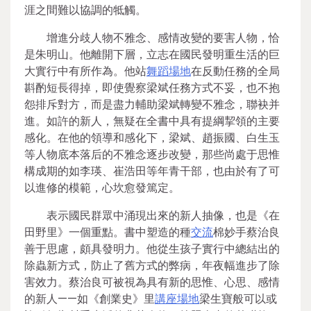
涯之間難以協調的牴觸。
增進分歧人物不雅念、感情改變的要害人物，恰
是朱明山。他離開下層，立志在國民發明重生活的巨
大實行中有所作為。他站
舞蹈場地
在反動任務的全局
斟酌短長得掉，即使覺察梁斌任務方式不妥，也不抱
怨排斥對方，而是盡力輔助梁斌轉變不雅念，聯袂并
進。如許的新人，無疑在全書中具有提綱挈領的主要
感化。在他的領導和感化下，梁斌、趙振國、白生玉
等人物底本落后的不雅念逐步改變，那些尚處于思惟
構成期的如李瑛、崔浩田等年青干部，也由於有了可
以進修的模範，心坎愈發篤定。
表示國民群眾中涌現出來的新人抽像，也是《在
田野里》一個重點。書中塑造的種
交流
棉妙手蔡治良
善于思慮，頗具發明力。他從生孩子實行中總結出的
除蟲新方式，防止了舊方式的弊病，年夜幅進步了除
害效力。蔡治良可被視為具有新的思惟、心思、感情
的新人——如《創業史》里
講座場地
梁生寶般可以或