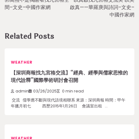
navigation
間–文史–中國作家網
啟真——華羅庚與詩詞–文史–
中國作家網
Related Posts
WEATHER
【深圳商報找九宮格交流】“經典、經學與儒家思惟的
現代詮釋”國際學術研討會召開
admin
03/26/2025
0 min read
交流 儒學應不斷與現代語境相聯系 來源：深圳商報 時間：甲午
年臘月初七 西歷2015年1月26日 會議室出租 …
WEATHER