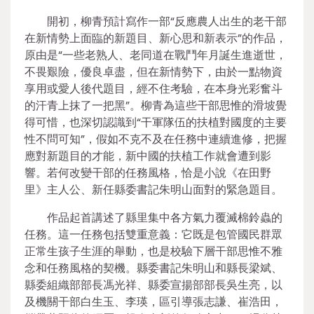
開初，柳青預計寫作一部“反應農人出生的老干部
在新情勢上面臨的新題目、新心思和新表示”的作品，
原由是“一些老熟人、老同道在戰鬥年月誕生進逝世，
不畏艱險，優良卓盡，但在新情勢下，由於一點物資
享用或愛人後代題目，經不住考驗，在本身光彩奮斗
的汗青上抹了一把黑”。柳青為這些干部思惟的滑坡覺
得可惜，也深切認識到“干軍隊伍的扶植對國度的主要
性不問可知”，假如不克不及在任務中連續進修，把握
應對新題目的才能，新中國的扶植工作就會遭到影
響。若何改變干部的任務風格，恰是小說《在田野
里》主人公、新任縣委書記朱明山面對的緊急題目。
作品起首講述了縣里集中各方氣力覆滅棉鈴蟲的
任務。這一任務包括雙重意義：它既是包管國民群眾
正常生孩子生涯的舉動，也是校驗下層干部思惟不雅
念和任務風格的契機。縣委書記朱明山和縣長梁斌、
縣委組織部部長馮光祥、縣委宣揚部部長吳生亮，以
及機關干部白生玉、李瑛，區引導張志謙、崔浩田，