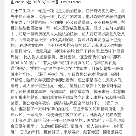
admin
03/05/2025
1 min read
在十二生肖中，蛇是一種很是另類的植物。它們有蛻皮的屬性，在
先平易近看來，這是一種可以更生的才能，也以為蛇代表著強盛的
生殖力；但與此同時，它們的行跡又很是隱藏，不不難被發明，對
目的往往收回致命一擊，給人畜形成嚴重迫害。所以，在前人的眼
中，蛇是一種既奧秘又令人膽怯的植物，前人對它可以說是又敬又
畏。而最為彫蟲小技、幻化莫測的龍，普通以為重要原型正也是
蛇。 在現代文獻中，也有很多與蛇有關的妙聞，表現出人們對蛇
的復雜感情。 假意周旋：神話中的蛇 我們了解有個成語叫作“假意
周旋”，比方對人虛情假意、應付應付。但這個“委蛇”的“蛇”卻不
讀“shé”而讀“yí”。有人指出“蛇”并不是真的蛇，“委蛇”實在是
通“逶迤”。“委蛇”一詞很早便呈現在了文獻中，且確切是指一種傳
說中的怪蛇。 《莊子·答生》說，年齡齊桓公在水澤游獵，碰到一
只精怪，隨行的年夜臣管仲卻沒看到，桓公很是擔心，患病多日。
這時，齊人皇子告敖進見，他說，這種住在草莽中的精怪叫作委
蛇，它長得粗如車轂、長如車轅，卻穿戴紫衣、戴著朱冠，厭惡聽
到年夜車的聲響，聽到就會捧著腦殼豎立起來，誰見到它就能稱霸
諸侯。桓公哈哈年夜笑，病情很快私密空間就好了。 《管子·水
地》也記載了一只叫作“蟡”的怪蛇，它是干涸的河川精氣所化，身
長八尺、一頭兩身，借使倘使召喚它的名字，可認為人捉取魚鱉。
《山海經·北山經》說有一種一頭兩身的蛇，叫“肥遺”，一旦呈現就
會國度年夜旱；《山海經·國內經》還說有一種人首蛇身神，叫“延
維”，它長如車轅，擺佈雙頭，穿戴紫衣、戴著赤冠，國君獲得它