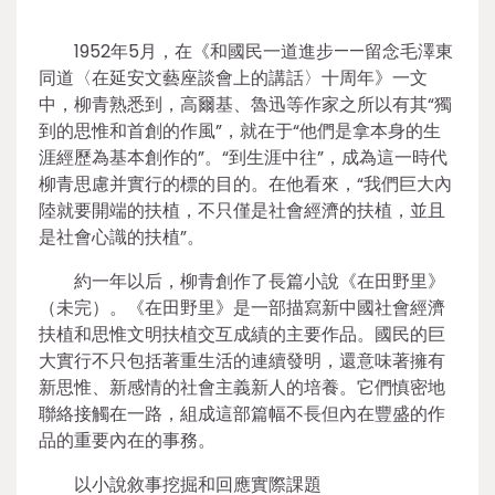
1952年5月，在《和國民一道進步——留念毛澤東
同道〈在延安文藝座談會上的講話〉十周年》一文
中，柳青熟悉到，高爾基、魯迅等作家之所以有其“獨
到的思惟和首創的作風”，就在于“他們是拿本身的生
涯經歷為基本創作的”。“到生涯中往”，成為這一時代
柳青思慮并實行的標的目的。在他看來，“我們巨大內
陸就要開端的扶植，不只僅是社會經濟的扶植，並且
是社會心識的扶植”。
約一年以后，柳青創作了長篇小說《在田野里》
（未完）。《在田野里》是一部描寫新中國社會經濟
扶植和思惟文明扶植交互成績的主要作品。國民的巨
大實行不只包括著重生活的連續發明，還意味著擁有
新思惟、新感情的社會主義新人的培養。它們慎密地
聯絡接觸在一路，組成這部篇幅不長但內在豐盛的作
品的重要內在的事務。
以小說敘事挖掘和回應實際課題