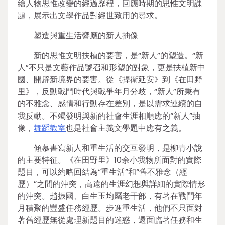
繪人物思惟改變的經過歷程，回應時期的思惟文明課
題，展示出文學作品對經世致用的尋求。
塑造與重生活響應的新人抽像
新的思惟文明扶植的要害，是“新人”的塑造。“新
人”不只是文藝作品號召和形塑的對象，更是扶植新中
國、開辟新境界的要害。從《捍衛延安》到《在田野
里》，反動戰鬥時代與戰爭年月分歧，“新人”所秉有
的不雅念、感情和行動存在差別，是以需求連續的自
我反動。不竭發明與新的社會生涯相順應的“新人”抽
像，
舞蹈教室
也是社會主義文學題中應有之義。
傾慕書寫新人和重生活的交互發明，是柳青小說
的主要特征。《在田野里》10余小我物所面對的實際
題目，可以約略回結為“重生活”和“舊不雅念（經
歷）”之間的沖突，高遠的生涯幻想與詳細的實際情形
的沖突。趙振國、白生玉均屬老干部，有著在戰鬥年
月積聚的豐盛任務經歷。步進重生活，他們不只面對
著舊經歷無從處理新題目的迷惑，還面臨著任務和生