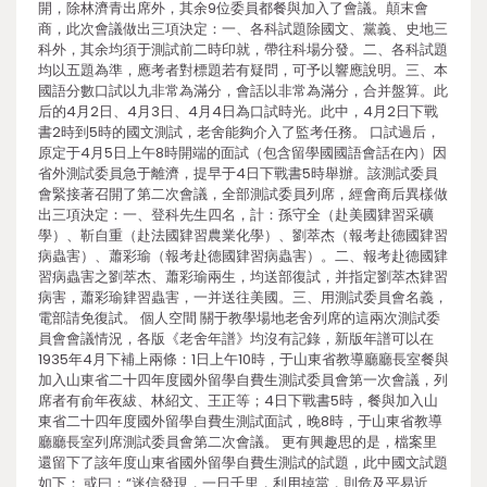
開，除林濟青出席外，其余9位委員都餐與加入了會議。顛末會
商，此次會議做出三項決定：一、各科試題除國文、黨義、史地三
科外，其余均須于測試前二時印就，帶往科場分發。二、各科試題
均以五題為準，應考者對標題若有疑問，可予以響應說明。三、本
國語分數口試以九非常為滿分，會話以非常為滿分，合并盤算。此
后的4月2日、4月3日、4月4日為口試時光。此中，4月2日下戰
書2時到5時的國文測試，老舍能夠介入了監考任務。 口試過后，
原定于4月5日上午8時開端的面試（包含留學國國語會話在內）因
省外測試委員急于離濟，提早于4日下戰書5時舉辦。該測試委員
會緊接著召開了第二次會議，全部測試委員列席，經會商后異樣做
出三項決定：一、登科先生四名，計：孫守全（赴美國肄習采礦
學）、靳自重（赴法國肄習農業化學）、劉萃杰（報考赴德國肄習
病蟲害）、蕭彩瑜（報考赴德國肄習病蟲害）。二、報考赴德國肄
習病蟲害之劉萃杰、蕭彩瑜兩生，均送部復試，并指定劉萃杰肄習
病害，蕭彩瑜肄習蟲害，一并送往美國。三、用測試委員會名義，
電部請免復試。 個人空間 關于教學場地老舍列席的這兩次測試委
員會會議情況，各版《老舍年譜》均沒有記錄，新版年譜可以在
1935年4月下補上兩條：1日上午10時，于山東省教導廳廳長室餐與
加入山東省二十四年度國外留學自費生測試委員會第一次會議，列
席者有俞年夜紱、林紹文、王正等；4日下戰書5時，餐與加入山
東省二十四年度國外留學自費生測試面試，晚8時，于山東省教導
廳廳長室列席測試委員會第二次會議。 更有興趣思的是，檔案里
還留下了該年度山東省國外留學自費生測試的試題，此中國文試題
如下： 或曰：“迷信發現，一日千里，利用掉當，則危及平易近