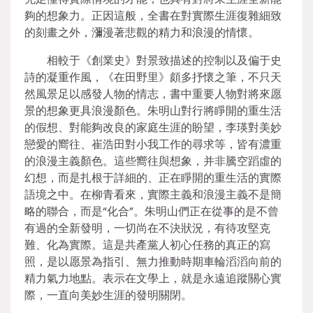
夠的想象力。正因這般，全書在對實際生涯復雜細致
的刻畫之外，瀰漫著悲觀的精力和浪漫的情懷。
相較于《創業史》對景致描述的控制以及偏于史
詩的凝重作風，《在田野里》頗多抒懷之筆，不只天
然風景足以感發人物的情志，書中重要人物對將來愿
景的想象更具浪漫顏色。朱明山對行將睜開的重生活
的假想、對能夠改良的家庭生涯的盼望，李瑛對美妙
戀愛的嚮往、崔浩田對小我工作的尋求等，皆有濃重
的浪漫主義顏色。這些嚮往與想象，并非騰空蹈虛的
幻想，而是扎根于詳細的、正在睜開的重生活的實際
語境之中。在柳青看來，實際主義和浪漫主義不是簡
略的聯合，而是“化合”。朱明山們正在從事的是不曾
有過的全新發明，一切尚在不決狀況，有待攻堅克
難、化為實際。這是共產黨人初心任務的真正的寫
照，是以愿景為指引、無力推動時期車輪滔滔向前的
精力氣力地點。表示在文學上，就是永遠追蹤關心實
際，一直向美妙生涯的發明關閉。