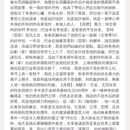
喚光亮與驅趕暗中。他愛好在高爾基的作品中描述過的俄羅斯平易
近間故事，有一個好漢叫丹柯，他為了帶領人們走出暗中的樹林，
他取出了本身的心臟，作為火把，照亮了夜路。所以他一輩子說是
要把心交給讀者，他是如許說的，也是如許做的。他是一個專心用
本身的所有的性命來寫作，來做人的人。【具體】 萬方：悼念那
時的你們 李伯伯（巴金本名李堯棠）是爸爸的平生好友。 昔時
《雷雨》寫完之后，爸爸把腳本給了他和巴金一路辦《文學季刊》
的好伴侶。一年后，巴金在抽屜里看到《雷雨》的腳本，讀后激動
流淚，決議立即頒發出來，那是他們結緣的出發點。還記得爸爸的
話劇《家》脫稿后有些七上八下，怕巴金分歧意他的改編。而巴金
讀完后，卻悵然確定，這給了爸爸很年夜信念。從創作到表演，話
劇《家》自始至終都取得巴金熱忱的支撐。 上海徐匯區武康路113
號此刻是巴金舊居留念館了。小時辰，我曾在院子里的草坪上玩，
草坪上有一架秋千，我坐上往蕩呀蕩呀，爸爸和李伯伯坐在廣大的
廊子上聊天，母親和蘊珍阿姨在房子里措辭。到吃飯的時辰，兩家
人就一路熱熱烈鬧地往吃飯。【具體】 馮驥才：巴金，五四在世
的性命與精力 本年是巴金師長教師生日120周年，有一種神奇的感
觸感染：他仍然在我們之間，仍然走在前邊。我說的不是作品的新
與舊，而是他的精力和他的心。從《家》到《隨想錄》，他一向是
社會良知的象征。作家是生涯的良知。它真純、公理、悲憫，且具
有時期和思惟的先覺性。在封建迷霧覆蓋眾人時，他召喚著覺悟的
青年一代從令人梗塞的封建之“家”沖出往；當大師走出汗青的漩渦
時，他不是跳出磨難暢懷年夜笑，共享會議室而是拿起世界上最繁
重的用具：筆，寫出心底思之最切的字：講實話。 由於他盼望心