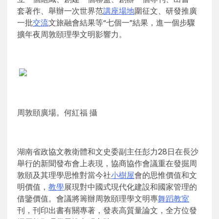
套著作、舉辦一次世界范
講座場地
圍征文、研發推廣
一批
交流
文旅融會結果等“七個一”結果，進一個步驟
擴年夜周敦頤理學文明影響力。
周敦頤廣場。何紅福 攝
湖南省政協文教衛體和文史委副主任彭力28日在長沙
舉行的新聞發布會上表現，協商協作會議重在發掘周
敦頤及其理學思惟對當今社
小樹屋
會的思惟價值和文
明價值，
教學
展現對中國式現代化建設和國家管理的
借鑒價值。會議將籌辦周敦頤理學文明專
舞蹈教室
刊，刊印出書有關專著，發表高質量論文，全方位發