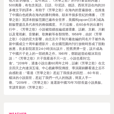
他方面’的修改”。 迄今為止，《芳華之歌》的刊行量曾經跨越了
500萬冊，有包含英語、日語、印尼語、德語、西班牙語在內的20
多種文字的譯本，有助于《芳華之歌》在海內的普遍接收，也推進
了中國白色經典在海內的勝利傳佈。顛末半個多世紀的傳播，《芳
華之歌》英譯本館躲范圍已遍布全世界，美國和japan(日本)成為
館躲豐盛且具代表性的兩個國度。 不只這般，在60余年的出書刊
行中，《芳華之歌》小說被陸續改編成連環畫、話劇、京劇、川劇
以及電視劇、音樂劇、歌舞劇等各類情勢。1958年，由於《芳華
之歌》小說的宏大影響，由北京片子制片廠改編的同名片子被作為
新中國成立十周年獻禮影片，在全國范圍內刊行放映時形成了顫動
效應，良多影院甚至24小時演出該片，照舊濟濟一堂，該片成為
了中國片子史上的一部經典之作。1961年，鄧穎超曾給楊沫寫信
說：“《芳華之歌》片子我看過不只一次，小說也看到‘忘
食’。”2018年，適逢小說出書60周年之時，話劇《芳華之歌》在北
京四天之內連演五場。中心戲劇學院傳授、導演羅錦麟看過之后不
由感歎道：“看過《芳華之歌》惹起了我很多的回想……60 年前，
楊沫的小說面世，惹起了我們一代人的熱讀，簡直人手一
冊。”2019年，《芳華之歌》進選新中國70年70部長篇小說典躲。
常讀常新的《芳華之歌》…
WEATHER