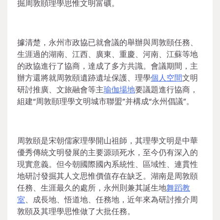
掘周敦頤理學思惟文明富礦。
據清楚，永州市政協已就會議的舉辦與周敦頤任務、
生涯過的湖南、江西、廣東、重慶、河南、江蘇等地
的政協進行了協商，達成了多方共識。會議期間，主
辦方還將就周敦頤遺跡遺址保護、理學
個人空間
文明
研討推廣、文旅融會等主
瑜伽場地
要議題進行協商，
組建“周敦頤理學文明城市聯盟”并構成“永州倡議”。
周敦頤是宋朝儒家理學開山祖師，其理學文明是中華
優秀傳統文明發展的主要源頭死水，至今仍有深入的
現實意義。但今朝國際國內系統性、區域性、連貫性
地研討發掘其人文思惟價值存在缺乏。湖南是周敦頤
任務、生涯最久的處所，永州則兼其誕生地
舞蹈教
室
、成長地、悟道地、任務地，近年來為研討推介周
敦頤及其理學思惟做了大批任務。