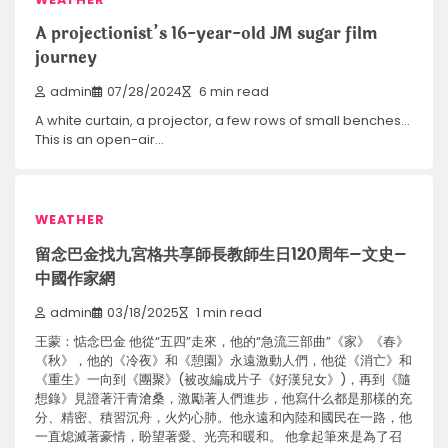
A projectionist’s 16-year-old JM sugar film
journey
admin
07/28/2024
6 min read
A white curtain, a projector, a few rows of small benches…
This is an open-air…
WEATHER
留念巴金找九宮格共享師長教師生日120周年–文史–
中國作家網
admin
03/18/2025
1 min read
王蒙：惦念巴金 他從“五四”走來，他的“急流三部曲”《家》《春》
《秋》，他的《冷夜》和《憩園》永遠激動人們，他從《消亡》和
《重生》一向到《團聚》(被改編成片子《好漢兒女》)，再到《隨
想錄》見證著汗青滄桑，激勵著人們進步，他寫什么都是那樣的充
分、精密、積習沉舟，火灼心肺。他永遠和內陸和國民在一路，他
一直熄滅著豪情，盼望著愛、光亮和暖和。 他拿起筆來是為了召