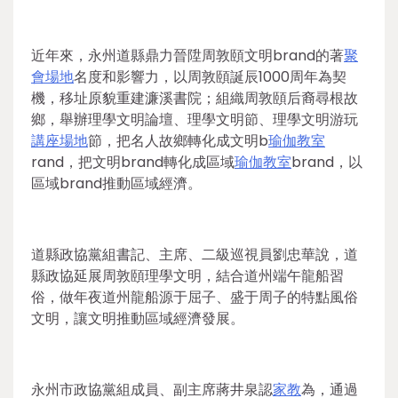
近年來，永州道縣鼎力晉陞周敦頤文明brand的著
聚
會場地
名度和影響力，以周敦頤誕辰1000周年為契
機，移址原貌重建濂溪書院；組織周敦頤后裔尋根故
鄉，舉辦理學文明論壇、理學文明節、理學文明游玩
講座場地
節，把名人故鄉轉化成文明b
瑜伽教室
rand，把文明brand轉化成區域
瑜伽教室
brand，以
區域brand推動區域經濟。
道縣政協黨組書記、主席、二級巡視員劉忠華說，道
縣政協延展周敦頤理學文明，結合道州端午龍船習
俗，做年夜道州龍船源于屈子、盛于周子的特點風俗
文明，讓文明推動區域經濟發展。
永州市政協黨組成員、副主席蔣井泉認
家教
為，通過