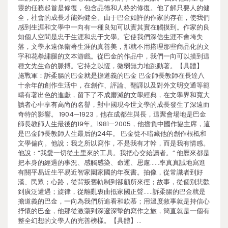
靈的任務起首是修復，包含品德和人格的修復。他了解只要人的健
全，社會的成長才能夠健全。由于巴金如許的作家的存在，使我們
感到生涯和文學中一向有一種良知可以實其實在觸摸到。作家的良
知個人空間是忠于生涯和忠于文學。它使我們深信生涯不會垮失
落，文學永遠保衛著生涯的真善美，那就不用搭理那些商品化的文
字和花拳繡腿的文本游戲。從巴金的作品中，我們一向可以摸到這
種文先生命的脈搏。它持之以恆，微弱無力地跳動著。【具體】
施戰軍：訴柔腸的巴金就是擔道義的巴金 巴金師長教師在長達八
十余年的創作生活中，在創作、評論、翻譯以及對外文明交通等範
疇有著出色的進獻，留下了不成磨滅的文學經典，在文學界和寬大
讀者心中享有高尚的名譽，對中國現今世文學的成長發生了深遠而
奇特的影響。 1904—1923，他在成都生與長，這聚會場地是巴金
師長教師人生最後的19年。1981—2005，他擔負中國作協主席，這
是巴金師長教師人生最后的24年。 巴金從不暗藏他的創作根柢和
文學偏向。他說：我之所以寫作，不是我有才幹，而是我有情感。
他說：“我愛一切從土里來的工具。我把心交給讀者。” 他歷來都是
把本身的經過的事況、感觸感染、命運、思慮……率真真誠地寫進
有關平易近生平易近智家園家國的年夜書。抽像，從常識者到好
漢、民眾；心路，從背叛舊軌制到卻顧所來徑；故事，從個別悲歡
到廣泛遭遇；旋律，從離亂衷曲抵家國正聲……訴柔腸的巴金就是
擔道義的巴金，一向為我們所追看和欽慕；用溫度敘事就是持信心
抒懷的巴金，他那從激蕩到深邃深摯的寫作之旅，簡直就是一個有
整全幻想的文學人的完善榜樣。【具體】…