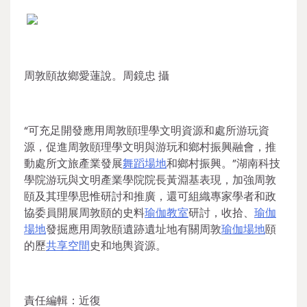
周敦頤故鄉愛蓮說。周鏡忠 攝
“可充足開發應用周敦頤理學文明資源和處所游玩資
源，促進周敦頤理學文明與游玩和鄉村振興融會，推
動處所文旅產業發展
舞蹈場地
和鄉村振興。”湖南科技
學院游玩與文明產業學院院長黃淵基表現，加強周敦
頤及其理學思惟研討和推廣，還可組織專家學者和政
協委員開展周敦頤的史料
瑜伽教室
研討，收拾、
瑜伽
場地
發掘應用周敦頤遺跡遺址地有關周敦
瑜伽場地
頤
的歷
共享空間
史和地輿資源。
責任編輯：近復