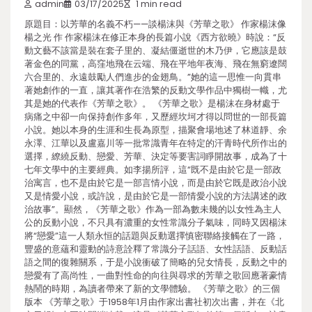
admin
03/17/2025
1 min read
原題目：以芳華的名義不朽——談楊沫與《芳華之歌》 作家楊沫像
楊之光 作 作家楊沫在修正本身的長篇小說《西方欲曉》時說：“反
動文藝不該當是裝在套子里的、凝結僵逝世的木乃伊，它應該是鼓
著金色的同黨，高窪地飛在云端、飛在平地年夜海、飛在無窮遼闊
六合里的、永遠鼓勵人們進步的金翅鳥。”她的這一思惟一向貫串
著她創作的一直，讓其著作在浩繁的反動文學作品中獨樹一幟，尤
其是她的代表作《芳華之歌》。 《芳華之歌》是楊沫在身材處于
病痛之中卻一向保持創作多年，又歷經坎坷才得以問世的一部長篇
小說。她以本身的生涯和生長為原型，描聚會場地述了林道靜、余
永澤、江華以及盧嘉川等一批常識青年在特定的汗青時代所作出的
選擇，繚繞反動、戀愛、芳華、決定等要害詞睜開故事，成為了十
七年文學中的主要經典。如李揚所評，這“既不是由於它是一部政
治寓言，也不是由於它是一部言情小說，而是由於它既是政治小說
又是情愛小說，或許說，是由於它是一部情愛小說的方法講述的政
治故事”。顯然，《芳華之歌》作為一部為數未幾的以女性為主人
公的反動小說，不只具有濃重的女性常識分子氣味，同時又因楊沫
將“戀愛”這一人類永恒的話題與反動選擇慎密聯絡接觸在了一路，
豐盛的意蘊和靈動的詩意詮釋了常識分子話語、女性話語、反動話
語之間的復雜關系，于是小說衝破了簡略的兒女情長，反動之中的
戀愛有了高尚性，一曲對性命的向往與尋求的芳華之歌回應著豪情
熱鬧的時期，為讀者帶來了新的文學體驗。 《芳華之歌》的三個
版本 《芳華之歌》于1958年1月由作家出書社初次出書，并在《北