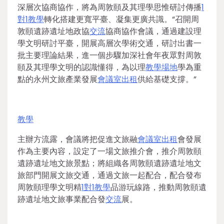
深層次協商協作，將為周敦頤及其理學思惟研討傳播
1
對1教學
轉化搭建更寬平臺、凝集更廣共識。“召開周
敦頤遺跡遺址地政協
交流
協商協作會議，通過建設理
學文明研討平臺，開展高層次學術交通，研討出書一
批主要理論結果，進一個步驟加深社會年夜眾對周敦
頤及其理學文明的認識懂得，為以理
教學場地
學為重
點的永州文旅產業發展
會議室出租
供給基礎支撐。”
教學
主辦方流露，會議將把促進文旅融
會議室出租
會發展
作為主要內容，設定了一場文旅推介會，推介周敦頤
遺跡遺址地文旅景點；將組織各周敦頤遺跡遺址地文
旅部門開展文旅交通，通過文旅一起配合，配合發布
周敦頤理學文明精
1對1教學
品游玩線路，推動周敦頤遺
跡遺址地文旅事業配合發
交流
展。