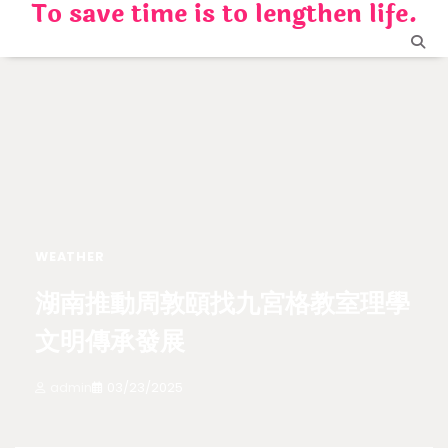
To save time is to lengthen life.
Skip
to
content
WEATHER
湖南推動周敦頤找九宮格教室理學
文明傳承發展
admin
03/23/2025