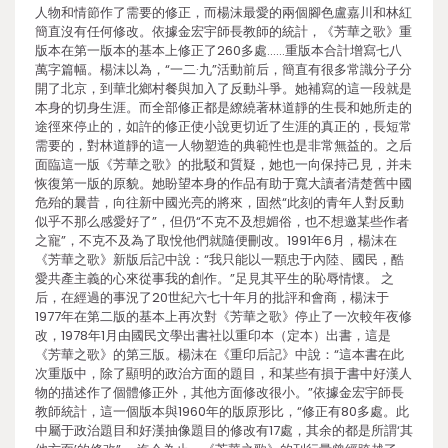
人物和情節作了需要的修正，而楊沫最愛的兩個腳色盧嘉川和林紅
簡直沒有任何修改。依據金宏宇師長教師的統計，《芳華之歌》重
版本在第一版本的基本上修正了260多處……重版本合計增寫七八
萬字篇幅。楊沫以為，“一二·九”活動前后，簡直有很多常識分子分
開了北京，到華北鄉村餐與加入了反動斗爭。她補寫的這一段就是
本身的切身生涯。而全部修正都是繚繞著林道靜的生長和她所走的
途徑來停止的，如許的修正使小說更切近了生涯的真正的，長短常
需要的，對林道靜的這一人物塑造的典範性也是非常無益的。之后
面臨這一版《芳華之歌》的批駁和質疑，她也一向保持己見，并未
恢復第一版的原貌。她盼望本身的作品有助于寬大讀者清楚舊中國
危殆的曩昔，向往新中國光亮的將來，固然“此刻的青年人對反動
似乎不那么感愛好了”，但仍“不克不及想媚俗，也不想邀某些作者
之寵”，不克不及為了取悅他們就隨便刪改。1991年6月，楊沫在
《芳華之歌》新版后記中說：“我只能以一顆忠于內陸、國民，酷
愛共產主義的心來從事我的創作。”足見其平生的恥辱情懷。 之
后，在經過的事況了20世紀六七十年月的批評和會商，楊沫于
1977年在第二版的基本上再次對《芳華之歌》停止了一次較年夜修
改，1978年1月由國民文學出書社以重印本（定本）出書，這是
《芳華之歌》的第三版。楊沫在《重印后記》中說：“這本書在此
次重版中，除了顯明的政治方面的題目，和某些有損于書中好漢人
物的描述作了個體修正外，其他方面修改很小。”依據金宏宇師長
教師統計，這一個版本與1960年的版原形比，“修正有80多處。此
中屬于政治題目和好漢抽像題目的修改有17處，其余的都是所謂‘其