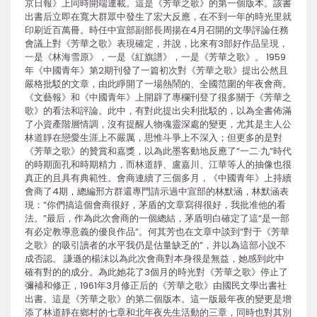
京日報》上同時開端連載。這是《芳華之歌》的第一個版本。該書
出書后立即在寬大群眾中發生了宏大反應，在不到一年的時光里就
印刷近百萬冊。時任中宣部副部長周揚在4月召開的文學評論任務
會議上對《芳華之歌》表現確定，并說，比來有3部好作品呈現，
一是《林海雪原》，一是《紅旗譜》，一是《芳華之歌》。 1959
年《中國青年》第2期刊發了一篇初次對《芳華之歌》提出公然且
嚴格批駁的文章，由此睜開了一場熱鬧的、全國范圍的年夜會商。
《文藝報》和《中國青年》上開辟了專欄刊登了很多關于《芳華之
歌》的看法和評論。此中，有對此提出尖利批駁的，以為全書佈滿
了小資產階層情調，沒有提醒人物魂靈深處的變更，尤其是主人公
林道靜在戀愛生涯上不嚴厲，思惟斗爭上不深入；但更多的是對
《芳華之歌》的贊賞和嘉獎，以為此墨客動地反應了“一二·九”時代
的時期面孔和時期精力，而林道靜、盧嘉川、江華等人的抽像也很
真正的且具有典範性。會商連續了三個多月，《中國青年》上持續
會商了4期，總編邢方群還專門請示過中宣部的林默涵，林默涵表
現：“你們搞這個會商很好，茅盾的文章寫得很好，我批准他的看
法。”最后，作為此次會商的一個總結，茅盾明白確定了這“是一部
有必定教導意義的優良作品”。何其芳也在文章中談到“對于《芳華
之歌》的吸引讀者的水平我仍是估量缺乏的”，并以為這部小說不
成否認。 謙遜的楊沫以為此次會商對本身很是無益，她感到此中
確有對的的成分。為此她花了3個月的時光對《芳華之歌》停止了
彌補和修正，1961年3月修正后的《芳華之歌》由國民文學出書社
出書。這是《芳華之歌》的第二個版本。這一版最年夜的變更是增
添了林道靜在鄉村的七章和北年夜先生活動的三章，同時也對其別