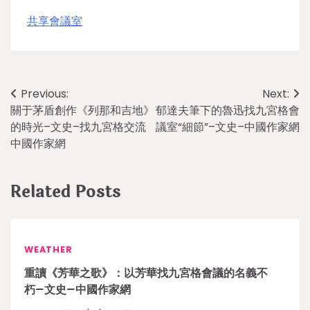
共享會議室
Post
Previous:
Next:
關于茅盾創作《列那和吉地》
郁達夫筆下的魯迅找九宮格會
navigation
的時光–文史–找九宮格交流
議室“細節”–文史–中國作家網
中國作家網
Related Posts
WEATHER
重讀《芳華之歌》：以芳華找九宮格會議的名義不
朽–文史–中國作家網