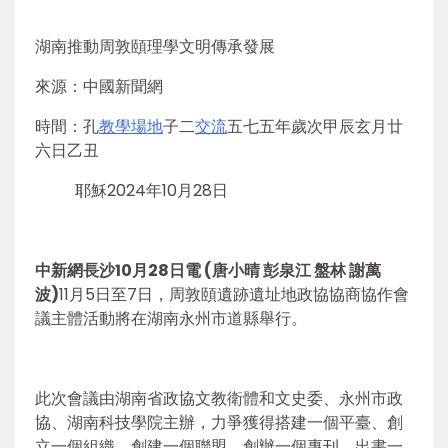
湖南推動周敦頤理學文明傳承發展
來源：中國新聞網
時間：孔
教學場地
子二
交流
五七五年歲次甲辰玄月廿
六日乙丑
耶穌2024年10月28日
中新網長沙10月28日電 (唐小晴 彭泉江 盤林 謝萬
波)
11月5日至7日，周敦頤遺跡遺址地政協協商協作會
議主體活動將在湖南永州市道縣舉行。
此次會議由湖南省政協文教衛體和文史委、永州市政
協、湖南科技學院主辦，力爭獲得搭建一個平臺、創
立一個組織、創建一個聯盟、創辦一個專刊、出書一