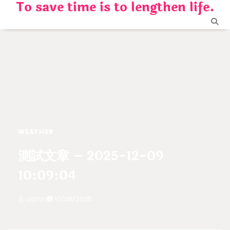
To save time is to lengthen life.
Skip
to
content
WEATHER
測試文章 – 2025-12-09
10:09:04
admin
12/08/2025