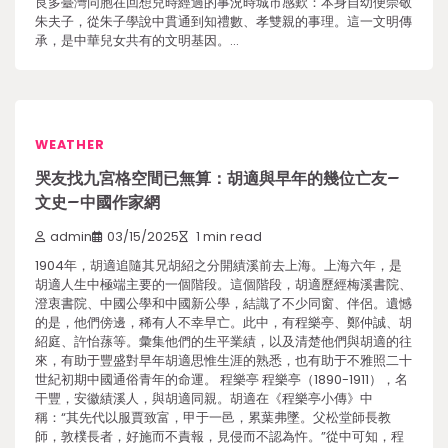
良多臺灣同胞在回想兒時經過的事況時城市感歎：本身自幼便崇敬
朱夫子，從朱子學說中貫通到知禮數、孝雙親的事理。這一文明傳
承，是中華兒女共有的文明基因。…
WEATHER
哭友找九宮格空間已無算：胡適與早年的幾位亡友–
文史–中國作家網
admin
03/15/2025
1 min read
1904年，胡適追隨其兄胡紹之分開績溪前去上海。上海六年，是
胡適人生中極端主要的一個階段。這個階段，胡適歷經梅溪書院、
澄衷書院、中國公學和中國新公學，結識了不少同窗、伴侶。遺憾
的是，他們傍邊，稀有人不幸早亡。此中，有程樂亭、鄭仲誠、胡
紹庭、許怡蓀等。彙集他們的生平業績，以及清楚他們與胡適的往
來，有助于豐盛對早年胡適思惟生涯的熟悉，也有助于不雅照二十
世紀初期中國通俗青年的命運。 程樂亭 程樂亭（1890-1911），名
干豐，安徽績溪人，與胡適同親。胡適在《程樂亭小傳》中
稱：“其先代以服賈致富，甲于一邑，累葉弗墜。父松堂師長教
師，敦樸長者，好施而不責報，見侵而不認為忤。”從中可知，程