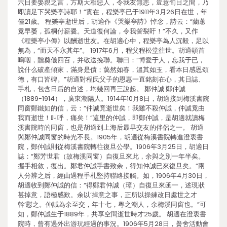
六日要娶親之言，方期天相惡人，令我友無恙，豈意旬日之間，乃
即讀足下哭樂亭詩耶！”實在，程樂亭已于1911年3月26日在世，年
僅21歲。 程樂亭逝世后，胡適作《哭樂亭詩》悼念，詩云：“蘭蕙
竟早萎，孤桐付薪爨。天道復何論，令我訾裂盱！”不久，又作
《程樂亭小傳》以酬逝世友。在胡適心中，程樂亭為人沉毅，足以
無為，“而天不永其年”。 1917年6月，程父程松堂往世。胡適頓首
嗚咽，贈奠儀四百，并敬送挽聯。聯曰：“博愛于人，忘我于已，
說什么破產傾家，滿身是債；藹然如春，溫其如玉，看本日感恩頌
德，有口皆碑。”胡適對程氏父子的恩惠一直銘刻在心，其日誌、
手札，包含日后的自述，均幾回再三說起。 鄭仲誠 鄭仲誠
（1889-1914），廣東潮陽人。1914年10月8日，胡適接到梅溪書院
同窗鄭鐵如的信，云：“仲誠竟逝世矣！我雖不殺仲誠，仲誠竟由
我而逝世！叫呼，痛矣！”這里的仲誠，即鄭仲誠，是胡適就讀梅
溪書院時的同窗，也是胡適到上海后最早交友的伴侶之一。 胡適
與鄭仲誠同窗的時光不長。1905年，胡適從梅溪書院轉進澄衷書
院，鄭仲誠則從梅溪書院轉往復旦公學。1906年3月25日，胡適日
誌：“鄭芳世君（故梅溪同窗）自復旦來此，余與之別一年半矣。
握手相敘，復出。鄭君仲誠手書致余，得知仲誠已來復旦矣。”兩
人分辨之后，經由過程手札堅持聯絡接觸。如，1906年4月30日，
胡適收到鄭仲誠的信：“得鄭君仲誠（璋）自復旦來函一，述現狀
甚掉意，語極感歎。余以‘掉意之事，正所以操練改日處世之才
幹’慰之。仲誠為余至交，年十七，粵之潮人，余梅溪同窗也。”可
知，鄭仲誠生于1889年，共享空間逝世時才25歲。 胡適在澄衷書
院時，曾有過外出游玩經過的事況。1906年5月28日，黌舍活動會