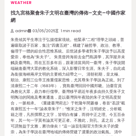
WEATHER
找九宮格聚會朱子文明在臺灣的傳佈–文史–中國作家
網
admin
03/05/2025
1 min read
朱熹傾其平生專注于弘揚儒家境統。他緊承“二程”理學之頭緒，普
遍吸取諸子百家，集注“四書五經”，構建了融哲學、政治、教導、
倫理于一體的綜合性思惟系統。后世諸多學者對朱子學說予以高度
愛崇，奉他為“朱夫子”。 朱熹曾跨海前去金門島講學，其萍蹤并未
觸及臺灣島。而在五百多年后，跟著清當局同一臺灣，朱子學說開
端融進臺灣大眾的教化系統，深入影響日常生涯。朱夫子，自此成
為銜接海峽兩岸文明的主要精力紐帶之一。 清朝初期，皇太極、
順治、康熙三位帝王推重儒家思惟，尤其尊朱子學說為正統。到了
清康熙二十二年（1683年），寶島臺灣回回中國邦畿。治臺官員
為教化大眾，鼎力奉行儒學。臺灣移平易近年夜多由持久受朱子文
明陶冶的閩南及粵東遷進，是以臺灣與年夜陸的朱子文明高度契
合，一脈相承。 《重建臺灣府志》于乾隆年間纂修，卷首“圣謨”載
有康熙五十一年“諭表章朱子”：“惟宋之朱子，注明經史，分析載
籍之理，凡所撰釋之文字，皆明白有據，而得中正之理。今五百余
年，其一句一字莫有論其可更正者。不雅此，則孔、孟之后，朱子
可謂無益于文雅，厥功偉矣！”這一諭旨彰顯官方對朱夫子的愛
崇，為朱子學說在臺灣地域的傳佈營建了濃重的政治氣氛。 清中