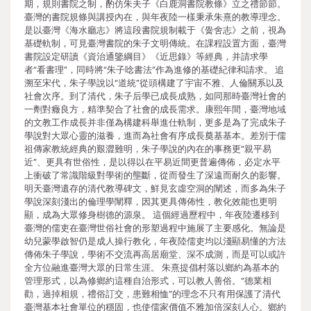
期，規則書院之制，酌仿朱夫子《白鹿洞書院教條》立之禮節節。
臺灣的書院規條與講授內在，與年夜陸一樣秉承朱熹的教導理念。
是以臺灣《海水廳志》將這段書院規制載于《黌舍志》之前，視為
基礎軌制，可見臺灣書院的朱子文明傳統。在課程設置方面，臺灣
書院設定研讀《資治通鑒綱目》《近思錄》等經典，并請求學
者“看書理”，同時將“朱子唸書法”作為進修的基礎紀律和請求。 追
溯至宋代，朱子學說以“道統”從頭構建了宇宙不雅、人倫關系以及
社會次序。到了清代，朱子后學已成長成熟，如同那時臺灣社會的
一劑對癥良方，精準契合了社會的成長需求。康熙年間，臺灣地域
的文教工作成長并非僅為構建科舉進仕軌制，更多是為了完成朱子
學說對大眾心靈的滋養，進而為社會有序成長奠基基本。差別于儒
祖傳家教統經典的艱澀難明，朱子學說的內在的事務更“親平易
近”、更具有世俗性，是以得以在平易近間更普遍傳佈，必定水平
上衝破了常識階級對學術的壟斷，從而發生了深遠而耐久的影響。
明天臺灣遺存的清代教導碑文，鮮見玄虛空洞的闡述，而多為朱子
學說深刻淺出的倫理學闡釋，因其更具傳佈性，教化效能也更明
顯，成為大眾修身樹德的源泉。 這個經過歷程中，年夜陸遷移到
臺灣的儒吏在臺灣世俗社會的形塑過程中施展了主要感化。無論是
幼兒蒙學啟智仍是成人操行教化，年夜陸儒吏均以淺顯易懂的方法
傳佈朱子學說，學術不交流再高居廟堂、深不成測，而是可以或許
全方位融進臺灣大眾的日常生涯。 朱熹提倡村落以鄉約為基本的
管理形式，以為修鄉約這種自治形式，可以教人善俗。“德業相
勸，過掉相規，禮俗訂交，患難相恤”的理念不只有用保護了清代
臺灣基本社會單位的穩固，也使儒家價值不雅加倍深刻人心。鄉約