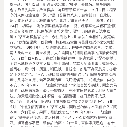
處一診。”6月12日，胡適日誌又載：“樂亭、慕僑來。樂亭病未
愈，乃日見其重，故來復診，為延曹子卿來一診。”6月19日，程樂
亭與人到胡適住處一聚，“是日吾邑得八人，感會難再，自此以
后，將不成復見此種勝事矣”。此時，胡適已決意北上應考。6月
24日，胡適在上海旅店與程樂亭還有一見。程樂亭之叔程石堂“慨
然以百金相假”，以便胡適“資斧之需”。翌年，胡適在日誌中寫
道：“樂亭為松堂翁之子，余往歲北上，即蒙以百金相假，始克成
行。”假如這是統一份贊助，想必程石堂那時是受程樂亭之父程松
堂所托。 1910年6月，胡適離滬北上，程樂亭也由滬返里。從此，
兩人天各一方，再未相見。人在美國的胡適對程樂亭的病情仍然關
心。1910年12月15日，在致許怡蓀的信中，胡適寫道：“樂亭病體，
不知已就痊否？樂亭之病，雖由體弱，然其人洞達世事，或難免思
慮膺心，病中殊非所宜，頃已以一書規之，如足下亦同愚見，亦看
足下之規之也。”不久，許怡蓀回信告知胡適：“近聞樂亭君舊疾未
痊，又得吐血癥，若不及早治療，良用惕惕耳。”胡適接信，內心
不安。1911年2月7日，胡適致許怡蓀：“來信言樂亭病狀，聞之尤為
愴懷。此種病亦殊可憂，中醫御之，亦惟有改易氣象，圮絕人事二
法。弟意還須勸之出外求醫，若沿襲鄉里，改日后悔不成及
矣。”近一個月后，胡適從許怡蓀處知程樂亭之病“無起色”。1911年
4月，許怡蓀信告胡適：“樂亭之病，聞現已勿藥，不識信否？又聞
本月十六日娶親，果爾，是賊伐之也！” 1911年5月17日，胡適回
信：“樂亭病已少愈，聞之極慰。”不意，不久便傳來程樂亭的逝世
訊。胡適傷感不已，致信許怡蓀：“前一書，言樂亭病已愈，有十