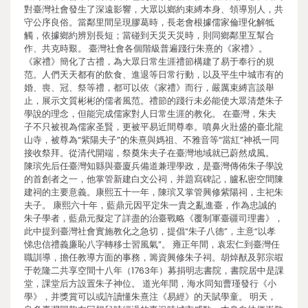
對臺灣社會發生了深遠影響，大眾以鄉約束縛本身、領導別人，共
守公序良俗。當鄰里間呈現膠葛時，長老會根據儒家倫理化解牴
觸，依據鄉約辨別長短；當碰到天災天災時，則同鄉鄰里互幫合
作、共克時艱。 臺灣社會各個階級普遍踐行朱熹的《家禮》。
《家禮》簡化了古禮，為大眾日常生涯禮節構建了易于奉行的規
范。人們天天都有的飲食、進退等日常行動，以及平生中城市有的
婚、喪、冠、祭等禮，都可以依《家禮》而行，嚴厲束縛言談舉
止，展示文質彬彬的儒者風范。禮節的踐行未必能使大眾清楚朱子
學說的理念，但能完成儒家對人日常生涯的教化。 在臺灣，朱夫
子不只被視為儒家圣賢，更被平易近間尊奉。噴鼻火壯盛的臺北龍
山寺，被尊為“紫陽夫子”的朱熹與媽祖、不雅音等“當紅”神祇一同
接收祭拜。從清代開端，祭奠朱夫子在臺灣地域就已蔚然成風。
陳瑸先后任臺灣知縣與臺廈兵備道兼理學政，是臺灣傳佈朱子學說
的首創者之一，他掌管新建白文公祠，并題寫碑記，臚私密空間陳
建祠的主要意義。康熙五十一年，陳瑸又掌管興修紫陽祠，主祀朱
夫子。 康熙六十年，藍鼎元因平定朱一貴之亂進臺，作為忠誠的
朱子學者，藍鼎元擬定了詳盡的治臺戰略《覆制軍臺疆司理書》，
此中提到臺灣社會實施教化之急切，提倡“朱子八德”，主意“以孝
悌忠信禮義廉恥八字轉移士習風氣”。 雍正年間，袁宏仁到臺灣任
職訓導，擔任教導方面的事務，籌資興修朱子祠。胡焯猷及郭宗嘏
于乾隆二共享空間十八年（1763年）募捐明志書院，書院居中是課
堂，課堂后方設置朱子神位。 道光年間，海水同知曹瑾發行《小
學》，并獎賞可以或許讀懂朱熹注《易經》的天賦學童。 明天，