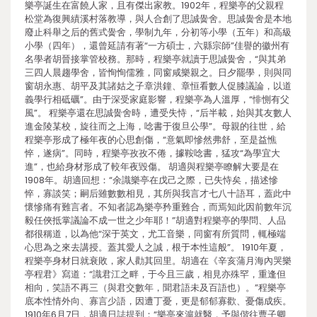
樂亭誕生在富饒人家，且有傑出家教。1902年，程樂亭的父親程
松堂為復興績溪村落教導，與人合創了思誠黌舍。思誠黌舍是本地
廢止科舉之后的舊式黌舍，學制九年，分初等小學（五年）和高級
小學（四年），還曾延請有著“一方碩士，六縣宗師”佳譽的徽州有
名學者胡晉接掌管校務。那時，程樂亭就讀于思誠黌舍，“與其弟
三四人晨趨學舍，皆恂恂儒雅，同窗咸樂親之。日夕罷學，則與同
窗胡永惠、胡平及其諸姑之子章洪鐘、章恒看數人促膝議論，以道
義學行相砥礪”。由于深受家庭影響，程樂亭為人溫厚，“悱惻有父
風”。 程樂亭還在思誠黌舍時，遭受失恃，“后半載，始與其友數人
進金陵某校，旋往而之上海，唸書于復旦公學”。母親的往世，給
程樂亭形成了極年夜的心思創傷，“意氣即慘然弗舒，至是益憔
悴，遂病”。同時，程樂亭孜孜不倦，據鞍唸書，猛攻“為學宜大
進”，也給身材形成了較年夜毀傷。 胡適與程樂亭瞭解大要是在
1908年。胡適回想：“余識樂亭在戊己之際，已失恃矣，描述慘
悴，寡談笑；嗣后雖數數相見，其所與我言才七八十語耳，蓋此中
懷慘痛有難言者。不知者認為樂亭矜重難合，而焉知此因前數年沉
毅任俠抵掌議論不成一世之少年耶！”胡適對程樂亭的學問、人品
都很稱道，以為他“深于英文，尤工音樂，同窗有所質問，輒極端
心思為之來去講授。蓋其愛人之誠，根于本性這般”。 1910年夏，
程樂亭身材日就衰敗，家人勸其回里。胡適在《辛亥蒲月海內哭樂
亭程君》寫道：“識君江之畔，于今且三歲，相見亦殊罕，重逢但
相向，笑語不再三（與君交數年，聞君語未及百語也）。”程樂亭
底本性情外向、寡言少語，因遭丁憂，更是郁郁寡歡、憂傷成疾。
1910年6月7日，胡適日誌提到：“樂亭來滬就醫，予與偕往曹子卿