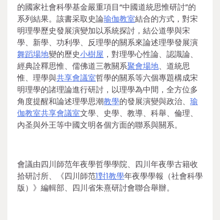
的國家社會科學基金嚴重項目“中國道統思惟研討”的
系列結果。該書采取史論
瑜伽教室
結合的方式，對宋
明理學歷史發展演變加以系統探討，結公道學與宋
學、新學、功利學、反理學的關系來論述理學發展演
舞蹈場地
變的歷史
小樹屋
，對理學心性論、認識論、
經典詮釋思惟、儒佛道三教關系
聚會場地
、道統思
惟、理學與
共享會議室
哲學的關系等六個專題構成宋
明理學的諸理論進行研討，以理學為中間，全方位多
角度提醒和論述理學思潮
教學
的發展演變與政治、
瑜
伽教室
共享會議室
文學、史學、教導、科舉、倫理、
內圣與外王等中國文明各個方面的聯系與關系。
會議由四川師范年夜學哲學學院、四川年夜學古籍收
拾研討所、《四川師范
1對1教學
年夜學學報（社會科學
版）》編輯部、四川省朱熹研討會聯合舉辦。