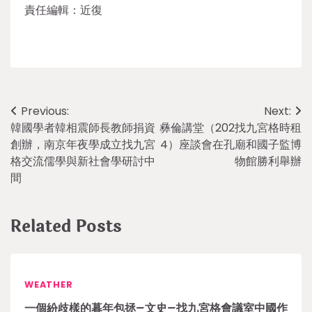
責任編輯：近復
Post
Previous:
Next:
韓國學者韓相震師長教師捐資
彝倫講堂（202找九宮格時租
navigation
創辦，南京年夜學成立找九宮
4）座談會在孔廟和國子監博
格交流儒學與新社會學研討中
物館勝利舉辦
間
Related Posts
WEATHER
一個紛歧樣的暮年包拯–文史–找九宮格會議室中國作