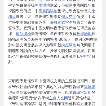
學史學會會長楊
教學場地
國榮，
小樹屋
中國國民年夜
學國學院傳授、中國
舞蹈場地
哲學史學會副會長向
小
樹屋
世陵，復旦年夜學哲學學院
個人空間
傳授、中國
哲學史學會副會長吳震，臺
舞蹈教室
灣省東吳年夜學
哲學系、臺灣省中國文明年夜學哲學所兼任傳授曾春
海，
瑜伽場地
臺灣省輔仁年夜學哲學系傳
教學場地
授
陳福濱等來自海峽兩岸的學者180余人，探討宋明理學
對中國文明發展的深入影響和新
講座場地
時代開展宋
明理學研討的方法方式，推動文明創新與發展。四川
師范年夜學副校長陳佑松傳授列席會議并
私密空間
致
辭。
宋明理學是儒學和中國傳統文明的主要組成部門，是
在宋代社會的新形勢下興起的以思辨性哲理來
講座場
地
論證儒家倫理的學術文明思潮，以闡
會議室出租
發
義理和“窮理盡性”為學術主
個人空間
旨和思惟特征。
《宋明理學論稿》是四川師范年夜學傳授蔡方鹿掌管