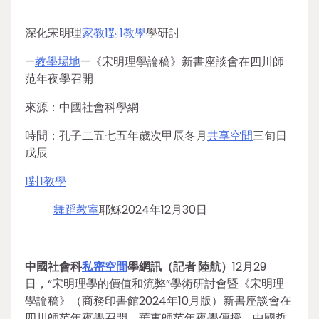
深化宋明理
家教
1對1教學
學研討
—
教學場地
—《宋明理學論稿》新書座談會在四川師
范年夜學召開
來源：中國社會科學網
時間：孔子二五七五年歲次甲辰冬月
共享空間
三旬日
戊辰
1對1教學
舞蹈教室
耶穌2024年12月30日
中國社會科
私密空間
學網訊（記者 陸航）
12月29
日，“宋明理學的價值和流弊”學術研討會暨《宋明理
學論稿》（商務印書館2024年10月版）新書座談會在
四川師范年夜學召開。華東師范年夜學傳授、中國哲