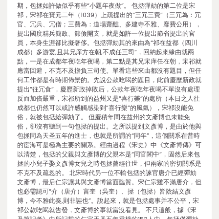
期，包拯如許做似乎有些“小題年夜做”。 包拯彈劾的第二位是宋
祁，宋祁在寶元二年（1039）上疏提出的“三冗三費”（三冗為：冗
官、冗兵、冗僧；三費為：道場齋醮、多建寺不雅、靡費公用），
提出國度精兵簡政、節儉開支，就是如許一位提出節省提出的官
員，本身生涯卻比擬奢侈。包拯彈劾其的來由為“祁在益都（四川
成都）多游宴,且其兄庠方在朝,不成任三司”，回納起來緣由就兩
點，一是在成都年夜吃年夜喝，第二點是其兄宋庠任在朝，宋祁就
應當回避，不克不及擔負三司使。單看這些來由都沒有題目，但任
何工作都是有時期佈景的。先說公款吃喝的題目，此前慶歷新政就
提出“往冗食”，慶歷新政掉敗后，公款年夜吃年夜喝不單沒有處理
反而加倍嚴重，宋祁所到的益州又是“喜行樂”的處所（本日之人往
成都也仍然可以或許感觸感染到“喜行樂”的風氣），宋祁沒能免
俗，就被包拯給彈劾了。 但慶積年間在益州的文彥博也未能免
俗，卻沒有聽到一句包拯的提出。之所以提到文彥博，是由於他與
包拯同為天圣五年的進士，也就是所謂的“同年”，這個關系在昔時
的宦海可是極為主要的關系。經由過程《宋史》中《文彥博傳》可
以清楚，包拯的父親與文彥博的父親本是“同官閣中”，固然后來包
拯的小兒子娶文彥博女兒之時包拯曾經往世，但兩家的密切關系是
不克不及疏忽的。 北宋時代另一位不輸包拯的諫官唐介已經彈劾
文彥博，最后仁宗讓其與文彥博當面臨質。宋仁宗雖不滿唐介，但
也必需認可“介（唐介）言奎（吳奎）、拯（包拯）皆陰結文彥
博，今不雅此奏,則非誣也”。說起來，就是包拯處事并不公平，宋
祁公款吃喝就告發，文彥博的事就當沒看見。 不只這般，據《宋