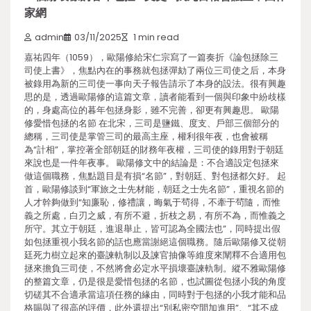
家網
admin
03/11/2025
1 min read
嘉祐四年（1059），歐陽修給宋仁宗寫了一篇奏折《論包拯除三
司使上書》，焦點內在的事務就包拯彈劾了兩位三司使之后，本身
被錄用為新的三司使一事向天子報告請示了本身的設法。很有興趣
思的是，透過歐陽修的這篇文章，讀者能看到一個與印象中紛歧樣
的，身處高位的暮年包拯身影，雖不完善，卻更有興趣思。 歐陽
修愛惜包拯的名節 在北宋，三司是鹽鐵、度支、戶部三個部分的
總稱，三司使是掌管三司的最高主座，權利很年夜，也會被稱
為“計相”，掌控著全部朝廷的財務年夜權，三司使的錄用對于朝廷
來說也是一件年夜事。 歐陽修文中的結論是：不合適設定包拯來
做這個職務，焦點題目是有損“名節”，對朝廷、對包拯都欠好。 起
首，歐陽修談到“軍旅之士先材能，朝廷之士先名節”，重視名節的
人才幹夠做到“知廉恥，修禮讓，晦氣于茍得，不牽于茍隨，而惟
義之所處，白刃之威，有所不避，折枝之易，有所不為，而惟義之
所守。其立于朝廷，進退舉止，皆可認為全國法也”，同時提出假
如包拯重視小我名節的話也應當謝絕這個職務。隨后歐陽修又從朝
廷死力樹立起來的臺諫軌制以及諫官抽像等維度來闡釋不合適用包
拯來擔負三司使，不然將會必定水平損壞臺諫軌制。縱不雅歐陽修
的整篇文章，仍是很是愛惜包拯的名節，也試圖從包拯小我的角度
切磋其不合適承當這項任務的緣由，同時對于包拯的小我才能和品
格賜與了很高的評價，此外還提出“別私密空間加進用”、“其不成