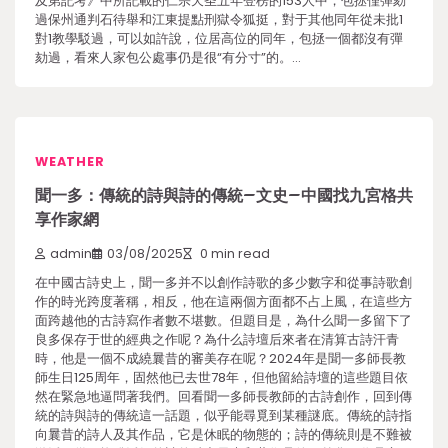
及第記考》中所記載的仁宗天圣五年登榜的153人中，包拯僅彈劾
過保州通判石待舉和江東提點刑獄令狐挺，對于其他同年從未批1
對1教學駁過，可以如許說，位居高位的同年，包拯一個都沒有彈
劾過，看來人家包公處事仍是很“有分寸”的。…
WEATHER
聞一多：傳統的詩與詩的傳統–文史–中國找九宮格共
享作家網
admin
03/08/2025
0 min read
在中國古詩史上，聞一多并不以創作詩歌的多少數字和從事詩歌創
作的時光跨度著稱，相反，他在這兩個方面都不占上風，在這些方
面跨越他的古詩寫作者數不堪數。但題目是，為什么聞一多留下了
良多保存于世的經典之作呢？為什么詩壇后來者在清算古詩汗青
時，他是一個不成繞曩昔的審美存在呢？2024年是聞一多師長教
師生日125周年，固然他已去世78年，但他留給詩壇的這些題目依
然在緊急地逼問著我們。回看聞一多師長教師的古詩創作，回到傳
統的詩與詩的傳統這一話題，似乎能尋覓到某種謎底。傳統的詩指
向曩昔的詩人及其作品，它是休眠的物態的；詩的傳統則是不難被