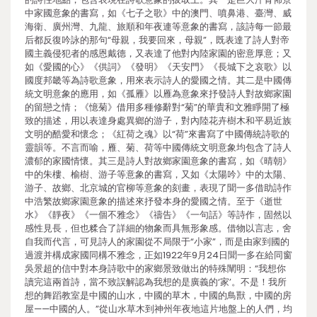
中家國意象的書寫，如《七子之歌》中的澳門、噴鼻港、臺灣、威
海衛、廣州灣、九龍、旅順和年夜連等意象的書寫，該詩每一節最
后都反復吟詠的那句“母親，我要回來，母親”，既表達了詩人對帝
國主義侵犯者的感恩戴德，又表達了他對內陸家園的密意厚意；又
如《愛國的心》《供詞》《發明》《天安門》《長城下之哀歌》以
國度邦畿等為詩歌意象，用來表示詩人的愛國之情。其二是中國傳
統文明意象的應用，如《孤雁》以雁為意象來抒發詩人對故鄉家園
的留戀之情；《憶菊》借用多種修辭對“菊”的華貴和文雅睜開了極
致的描述，用以表達身處異鄉的游子，對內陸花卉樹木和平易近族
文明的酷愛和懷念；《紅荷之魂》以“荷”來書寫了中國傳統詩歌的
靈韻等。不言而喻，雁、菊、荷等中國傳統文明意象均包含了詩人
濃郁的家國情懷。其三是詩人對故鄉家園意象的書寫，如《晴朝》
中的朱樓、榆樹、游子等意象的書寫，又如《太陽吟》中的太陽、
游子、故鄉、北京城的官柳等意象的刻畫，表現了聞一多借助詩作
中浩繁故鄉家園意象的描述來抒發本身的愛國之情。至于《逝世
水》《靜夜》《一個不雅念》《禱告》《一句話》等詩作，固然以
感性見長，但也糅合了詳細的物象而具無形象感。借物以言志，舍
自我而代言，可見詩人的家園從不局限于“小家”，而是由家到國的
過渡并構成家國同構不雅念，正如1922年9月24日聞一多在給同窗
吳景超的信中對本身詩歌中的家鄉景致做出的特殊闡明：“我想你
讀完這兩首詩，當不致誤解認為我想的是廣義的‘家’。不是！我所
想的舞蹈教室是中國的山水，中國的草木，中國的鳥獸，中國的房
屋——中國的人。”從山水草木到神州年夜地這片地盤上的人們，均