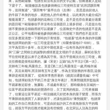
來，當然歐陽修、包拯生前沒有反目的文字記載，但兩邊家人是結
下梁子了。 歐陽修談及包拯參倒兩位三司使時言道“此所謂蹊田奪
牛，豈得無過”，“蹊田奪牛”最早出自《左傳》，意思是由於他人
的牛踩了本身的地步，就把他人的牛給奪走，以此來誇大處分或許
報復過重了。包拯參倒的這兩位三司使，是不是也存在著處分過重
的題目呢？歐陽修似乎并沒有在這個題目上過多切磋，只是提出包
拯不要接收這個錄用就可以避嫌了，位居御史中丞的包拯是不是真
正公正、公平地看待被他參倒的兩位三司使呢？我們也不是法官，
但至多應當清楚一下那時的汗青情形。 “包彼蒼”也有本身的伴侶圈
被包拯彈劾的第一位三司使是張方平（10聚會場地07-1091）。張
方平為官四十多年，在北宋中期也算是一位有作為的年夜臣，
與“三蘇”之間樹立的誠摯的感情更是文壇的千古美談，蘇軾在張方
平往世時更是以弟子之禮為其守喪。張方平曾兩次出任三司使，兩
次任務都是很有結果的。據《宋史》記錄“始,方平主計(第一次)，
京師有三年糧,馬粟倍之。至是(第二次),馬粟僅足一歲,而糧亦減
半。其后未期年,而京師有五年之蓄”，作為主管財務的年夜臣,這個
事跡是相當美麗了。 從南宋李燾所著的《續資治通鑒長編》中可
知，包拯彈劾張方平的工作是“身主年夜計，而乘勢賤買所監臨富
平易家教近邸舍，無廉恥，不成處年夜位”。那時棲身在京城的一
位富平易近劉保衡由於開酒作坊，欠了當局的稅款。三司來催錢
了，估量這位富平易近一時沒錢就只好把本身的屋子變賣，而張方
平乘隙就低價買了人家的屋子，才讓包拯寫出“乘勢賤買”。包拯彈
劾的工作自己簡直存在，可是由於如許的工作就免除張方平的職
位，就張方平的任務才能來說有些惋惜，在北宋以人治為主的時