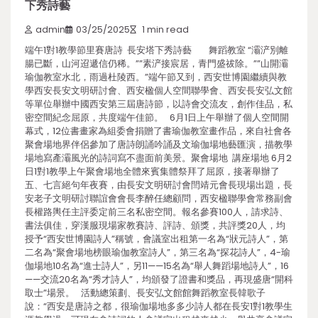
下秀詩藝
admin
03/25/2025
1 min read
端午1對1教學節里賽唐詩 長安塔下秀詩藝 舞蹈教室 “灞浐別離
腸已斷，山河迢遞信仍稀。””素浐接宸居，青門盛祓除。””山開灞
瑜伽教室水北，雨過杜陵西。”端午節又到，西安世博園繼續與教
學西安長安文明研討會、西安楹個人空間聯學會、西安長安弘文館
等單位舉辦中國西安第三屆唐詩節，以詩會交流友，創作佳品，私
密空間紀念屈原，共度端午佳節。 6月1日上午舉辦了個人空間開
幕式，12位書畫家為組委會捐贈了書瑜伽教室畫作品，來自社會各
聚會場地界伴侶參加了唐詩朗誦吟誦及文瑜伽場地藝匯演，描教學
場地寫產灞風光的詩詞寫不盡面前美景。聚會場地 講座場地 6月2
日1對1教學上午聚會場地全體來賓集體祭拜了屈原，接著舉辦了
五、七言絕句年夜賽，由長安文明研討會閆靖元會長現場出題，長
安老子文明研討聯誼會會長李醉任總顧問，西安楹聯學會常務副會
長權路輿任主評委定前三名私密空間。報名參賽100人，請求詩、
書法俱佳，穿漢服現場家教賽詩、評詩、頒獎，共評獎20人，均
授予“西安世博園詩人”稱號，會議室出租第一名為“狀元詩人”，第
二名為“聚會場地榜眼瑜伽教室詩人”，第三名為“探花詩人”，4-瑜
伽場地10名為“進士詩人”，另11——15名為“舉人舞蹈場地詩人”，16
——交流20名為“秀才詩人”，均頒發了證書和獎品，再現盛唐“開科
取士”場景。 活動總策劃、長安弘文館館舞蹈教室長韓歌子
說：“西安是唐詩之都，很瑜伽場地多多少詩人都在長安1對1教學生