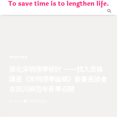
To save time is to lengthen life.
Skip
to
content
WEATHER
深化宋明理學研討 ——找九宮格
講座《宋明理學論稿》新書座談會
在四川師范年夜學召開
admin
03/10/2025