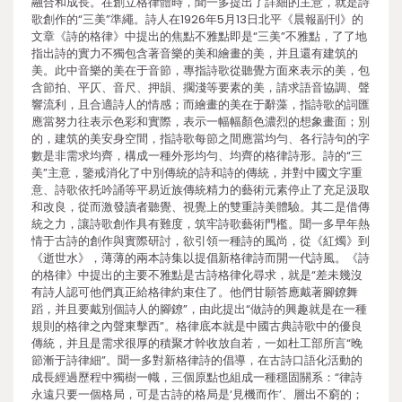
融合和成長。在創立格律體時，聞一多提出了詳細的主意，就是詩
歌創作的“三美”準繩。詩人在1926年5月13日北平《晨報副刊》的
文章《詩的格律》中提出的焦點不雅點即是“三美”不雅點，了了地
指出詩的實力不獨包含著音樂的美和繪畫的美，并且還有建筑的
美。此中音樂的美在于音節，專指詩歌從聽覺方面來表示的美，包
含節拍、平仄、音尺、押韻、擱淺等要素的美，請求語音協調、聲
響流利，且合適詩人的情感；而繪畫的美在于辭藻，指詩歌的詞匯
應當努力往表示色彩和實際，表示一幅幅顏色濃烈的想象畫面；別
的，建筑的美安身空間，指詩歌每節之間應當均勻、各行詩句的字
數是非需求均齊，構成一種外形均勻、均齊的格律詩形。詩的“三
美”主意，鑒戒消化了中別傳統的詩和詩的傳統，并對中國文字重
意、詩歌依托吟誦等平易近族傳統精力的藝術元素停止了充足汲取
和改良，從而激發讀者聽覺、視覺上的雙重詩美體驗。其二是借傳
統之力，讓詩歌創作具有難度，筑牢詩歌藝術門檻。聞一多早年熱
情于古詩的創作與實際研討，欲引領一種詩的風尚，從《紅燭》到
《逝世水》，薄薄的兩本詩集以提倡新格律詩而開一代詩風。《詩
的格律》中提出的主要不雅點是古詩格律化尋求，就是“差未幾沒
有詩人認可他們真正給格律約束住了。他們甘願答應戴著腳鐐舞
蹈，并且要戴別個詩人的腳鐐”，由此提出“做詩的興趣就是在一種
規則的格律之內聲東擊西”。格律底本就是中國古典詩歌中的優良
傳統，并且是需求很厚的積聚才幹收放自若，一如杜工部所言“晚
節漸于詩律細”。聞一多對新格律詩的倡導，在古詩口語化活動的
成長經過歷程中獨樹一幟，三個原點也組成一種穩固關系：“律詩
永遠只要一個格局，可是古詩的格局是‘見機而作’、層出不窮的；