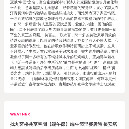
冠以“中國”之名，富含密意的詩句使詩人的家國情懷加倍具象化和
平面化。意象是詩人附著想象、抒發感情的安身點，展示了詩人在
汗青長河中盡情馳騁的靈敏感觸感染力，而浩繁表現了家國情懷、
平易近族認識的詩歌意象即是詩人高尚愛國主義精力的詩性表現，
一如聞一多所言“詩人重要的稟賦是愛，愛他的內陸，愛他的國
民”，這不只表達了詩人對內陸最深邃深摯的愛，並且也是聞一多
平生的真正的寫照。 詩言志，歌永言，聞一多的詩歌秉承傳統的
詩以及詩的傳統，以特定的詩音與詩形，抒發了詩人心胸大眾、心
憂家國的詩歌品性。他在詩歌創作和詩藝研討上不竭摸索、立異，
不只展示了中國近古代常識分子追求真諦、盡力進步的品德，並且
凝集成了聞一多特有的不竭熄滅本身的紅燭精力。正如郭沫若在
《〈聞一多選集〉序》中所說的“催向長生的路下行進”，這種紅燭
精力應該被詩壇的后來者所銘刻，生而向上如同“紅燭”，構成“熒
熒之光，灼灼其華”，燭照眾人、引領進步，永遠投射出詩人的熱
量和光線。 （顏同林系貴州師范年夜學文學院傳授，何婷系貴州
平易近族年夜學文學院講師、貴州師范年夜學文學院博士研討生）
WEATHER
找九宮格共享空間【端午節】端午節里賽唐詩 長安塔