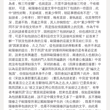
為者，惟三司使爾”，也就是說，只需不讓包拯做三司使，干啥都
挺好。 可是，歐陽修在這篇文章中也提到了包拯的一些題目，此
中“拯性好剛，天姿峭直，然素少學問，朝廷事體或有不思”，“況
如拯者，少有孝行，聞于鄉里，晚有直節，著執政廷，但其學問不
深，思慮不熟，而處之乖當，其人亦惋惜也”，此中“素少學問”“學
問不深”并非指文明水平，而是指在情面圓滑上的完善。作為千年
之后的讀者看這些文字，固然提到了包拯的缺乏，但也感到言之有
理，可是不知包拯自己看到這些文字又該做何反映呢？ 起首來了
解一下狀況包拯本身的立場，歐陽修的這篇文章呈給仁宗后，包
拯“因家居避命，久之乃出”，從包拯最后的舉動來看，他并不承認
歐陽修的提出，對于所謂“名節”的懂得與歐陽修仍是有著必定差
距。說來也有興趣思，包拯和歐陽修往世后，兩邊的后人也都決心
回避這篇文章。包拯的門人張田所編纂的《包孝肅公奏議集》中居
然沒有包拯彈劾張方平、宋祁的奏疏，在《四庫全書總目撮要》中
以為這是張田的題目，“遽諱而削其稿,反若拯實有此短”,是“編次之
無識”，但假如包拯本身不介懷，張田會如許處置嗎？此外，張田
在《宋故永康郡董氏墓志銘》（董氏為包拯老婆）中寫道“初孝肅
薨,有素丑公之正者,甘辭致唁,因丐為之志,夫人謝曰:‘已委吳奎矣’。
既而謂家人云:‘彼之文缺乏罔公而惑后世,不如卻之之愈也’”。有學
者考據所謂“丑公”應當就是歐陽修，想來也是遺憾，假如是歐陽修
為包拯書寫墓志銘，說不定中國文學史又多了一篇華章。反不雅歐
陽修之子歐陽發所著記載歐陽修平生的《先公務跡》，既看不到歐
陽修推舉包拯的文字，也看不到歐陽修評論包拯的文字。由此看