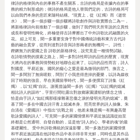
律詩的格律與內在的事務不產生關系，古詩的格局是依據內在的事
務的精力制形成的；律詩的格局是他人替我們定的，古詩的格局可
以由我們本身的意匠來隨時結構。”現實上，從《紅燭》而《逝世
水》，聞一多一個步驟一個步驟將詩歌創作與詩歌實際合二為一，
將新格律詩向前推動了一個步驟，做到了我們明天所常說的立異性
成長和發明性轉化，終極使得古詩摩擦出了中外詩歌比武融匯的火
花。 綜上可見，聞一多重要安身于對中國傳統詩藝和東方古代詩
藝的融合貫穿，從而到達對詩音與詩形兩者的無機同一。 詩性：
鏗鏘無力的愛國之音 詩歌的新格律化，說究竟是一種情勢試驗。
在詩歌情勢的摸索之路上，聞一多對詩性即詩的品性的壓實，現實
大將內在的事務與情勢較好地聯合起來了。以詩的品性而言，詩人
對國度、平易近族、國民的癡心之愛是最為微弱的部門。換言之，
聞一多闊別了無病嗟歎，闊別了小我患得患掉的憂樂，以詩為媒收
回了時期的強音。早在美國留學時代，聞一多便撰寫了詩集《紅
燭》，以“紅燭”自比。謝冕曾論聞一多的《紅燭》“以紅燭的熄滅
相比詩人的謳吟”，字里行間吐露出對故鄉家園濃郁的懷念之情，
恰是由于詩人“如紅燭那樣摻雜著悲傷之淚的發明光亮的熄滅”，奠
基了聞一多在中國古詩汗青上熄滅本身、照亮世界的詩人抽像。朱
自清在《愛國詩》中指出“抗戰之前，他差未幾是獨一有興趣高聲
歌詠愛國的詩人”，可見聞一多的家國情懷和平易近族認識從始至
終都是公然通明、自發自動的，這是他“詩人的心、學者的魂”的最
基礎屬性。 受中外詩歌傳統的深遠影響，聞一多激烈的家國情懷
和平易近族認識在他詩歌作品中表示得非常光鮮，同時也是其作品
的詩性地點，包含表現在詩歌意象的拔取上。其一是巨大汗青佈景