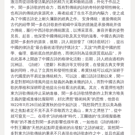
激活而從頭煥發活氣的詩的精力元素和藝術品德，外化于作品之
中。聞一多詩歌的性命力，既有對傳統的詩的奇特的發明性轉化，
也有詩的傳統的泉源死水，兩者組成了生生不息的內驅力，使之成
為了中國古詩史上耐久彌新的經典之作。 安身傳統：連接傳統與
古代的紐帶 聞一多在詩歌創作範疇中采取的措施是承接傳統并借
力傳統，履行中西詩歌的傳統匯流，以博采眾長、兼容并蓄的姿勢
見長。起首，他深受中國傳統詩歌及其文明的滋養。中國古典詩歌
是聞一多創作的源泉，後期，詩人就頒發了《律詩底研討》，提出
中國的律詩是“最合藝術道理的抒懷詩文”，又說“均齊是中國的哲
學、倫理、藝術底自然的顏色，而律詩則為這個原質底結晶”，并
在此基本上開啟了中國古詩的格律化活動；后期，詩人經由過程鉤
沉神話、《詩經》《楚辭》和唐詩等文明珍寶，在發掘古典文學寶
躲的同時，停止了立異性和發明性摸索，希冀扶植可以或許深耕于
古代國度的平易近族傳統精力。可以說，繼口語詩活動以來，聞一
多是對那時詩壇風尚提出疑義的為數未幾的詩人，而對中國古典詩
歌的厚植和深耕即是他提出分歧看法的底氣。其次，有選擇性地對
東方詩歌傳統停止采納進修。聞一多在詩歌情勢創作上對東方唯美
主義的鑒戒進修比擬顯明，好比濟慈“藝術純美”的思惟，他曾在
1922年11月26日給梁實秋的信中如許說，“我想我們主意以美為藝
術之焦點者定不克不及不崇敬西方之義山，東方之濟慈了”，從中
就可窺見一二。在尋求“詩的格律”時代，王爾德的“生涯模擬藝教
學術”的不雅念對聞一多的影響也很年夜，一如他在《詩的格律》
中對王爾德“天然的起點即是藝術的出發點”之語的確定。當然聞一
多對東方詩歌傳統的秉承不只表現在他詩歌創作之中，並且也延續