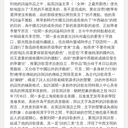
到他的詩論作品之中，如其詩論文章《〈女神〉之處所顏色》便光
鮮地提出了“天然的不都是美的，美不是現成的。實在沒1對1教學有
選擇便沒有藝術，由於那樣便無以辨別美丑了”的不雅點。他的系
列詩論不雅點，將草創時代中國古詩的成長推向了“中西融合”的標
的目的，為中國古詩的成長供給了新的泉源和新的途徑。正如學者
李樂平所言：“在聞一多的詩論和詩作里，古今中外的特點都在此
中熔鑄著共享空間。” 聞一多在摸索古詩向何處往的要害十字路
口，眼光既放在縱向繼續上，也在橫向鑒戒時停止了辯證同一，真
正踐行了魯迅師長教師所倡導的“拿來”主義，他尋求“不要作純潔
的當地詩,但還要保留當地的顏色”，但是也“不要做純潔的國外詩,
但又盡量的接收國外詩的優點”。由於“他要做中西藝術成婚后發生
的寧馨兒”，推重詩歌需求自創自立，即作品“既分歧于本日以前的
舊藝術，又分歧于中國以外的洋藝術”。可見，聞一多身材力行地1
對1教學在傳統的詩與詩的傳統之間尋覓資本，為古代詩歌尋覓一
副“腳鐐”，構成了詩人在詩歌範疇里講求詩的聲響、詩的外形和詩
的品性的極新格式，如許讓聞一多創作的詩歌在同時期人中心具有
很高的辨識度和首創性。 詩音與詩形：馳騁想象的藝術之殼 1922
年7月16日，聞一多從上海搭船前去美國，后進進芝加哥美術學院
進修美術。美術作為平面的具形藝術，與以文字為資料的詩歌藝術
而言，天然差別甚年夜。在英語與漢語之間，文字的聲響成為感知
的對象；在線條與漢字字符之間，平面詳細的空間之物也最不難惹
起人的追蹤關心。會聚到聞一多的詩歌創作上，重視詩音與詩形，
組成了他的詩歌摸索。其一是“詩的三美”主意，浮現了中西文明的