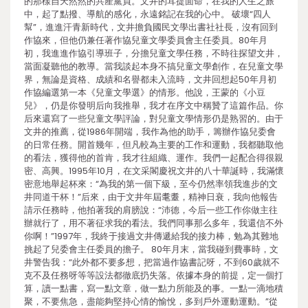
的那樣自天然然的共產黨員。文井的耳提面命，在我的人生之旅
中，起了點撥、導航的感化，永遠銘記在我的心中。 破壞“四人
幫”，進進汗青新時代，文井擔負國民文學出書社社長，沒有回到
作協來，但他仍兼任著作協兒童文學委員會主任委員。80年月
初，我進進作協引導班子，分擔兒童文學任務，不時往探望文井，
當面凝聽他的教導。當我談起本身不搞兒童文學創作，在兒童文學
界，無論是資格、成績和名譽都未入流時，文井回想起50年月初
作協編選第一本《兒童文學選》的情形。他說，王蒙的《小豆
兒》，仍是你發明后向我推舉，我才在序文中稱贊了這篇作品。你
后來還寫了一些兒童文學評論，對兒童文學情形仍是熟習的。由于
文井的推薦，從1986年開端，我作為他的助手，籌辦作協兒委會
的日常任務。開首幾年，但凡較為主要的工作和運動，我都聽取他
的看法，獲得他的首肯，我才往組織、運作。我們一起配合得很親
密、高興。1995年10月，在文采閣慶祝文井的八十華誕時，我滿懷
密意地舉起杯來：“為我的第一個下級，至今仍然率領我進步的文
井同道干杯！”后來，由于文井年屆耄耋，精神日衰，我向他報告
請示任務時，他拍著我的肩膀說：“沛德，今后一些工作你做主往
辦就行了，用不著征求我的看法。我們同事那么多年，我還信不外
你啊！”1997年，我終于接過文井傳遞給我的接力棒，勉為其難地
挑起了兒委會主任委員的擔子。 80年月末，當我碰到費事時，文
井警告我：“此外都不要多想，把當過作協書記呀，不到60歲就不
克不及任務呀等等設法都徹底扔失落。依據本身的前提，定一個打
算，讀一點書，寫一點文章，做一點力所能及的事。一點一滴地積
聚，不要焦急，盡能夠堅持心情的愉悅，多到戶外運動運動。”從