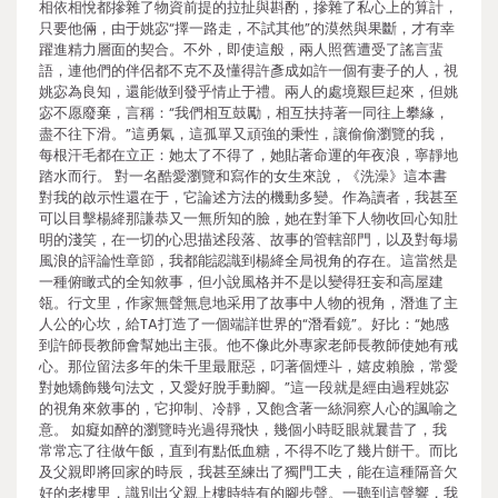
相依相悅都摻雜了物資前提的拉扯與斟酌，摻雜了私心上的算計，
只要他倆，由于姚宓“擇一路走，不試其他”的漠然與果斷，才有幸
躍進精力層面的契合。不外，即使這般，兩人照舊遭受了謠言蜚
語，連他們的伴侶都不克不及懂得許彥成如許一個有妻子的人，視
姚宓為良知，還能做到發乎情止于禮。兩人的處境艱巨起來，但姚
宓不愿廢棄，言稱：“我們相互鼓勵，相互扶持著一同往上攀緣，
盡不往下滑。”這勇氣，這孤單又頑強的秉性，讓偷偷瀏覽的我，
每根汗毛都在立正：她太了不得了，她貼著命運的年夜浪，寧靜地
踏水而行。 對一名酷愛瀏覽和寫作的女生來說，《洗澡》這本書
對我的啟示性還在于，它論述方法的機動多變。作為讀者，我甚至
可以目擊楊絳那謙恭又一無所知的臉，她在對筆下人物收回心知肚
明的淺笑，在一切的心思描述段落、故事的管轄部門，以及對每場
風浪的評論性章節，我都能認識到楊絳全局視角的存在。這當然是
一種俯瞰式的全知敘事，但小說風格并不是以變得狂妄和高屋建
瓴。行文里，作家無聲無息地采用了故事中人物的視角，潛進了主
人公的心坎，給TA打造了一個端詳世界的“潛看鏡”。好比：“她感
到許師長教師會幫她出主張。他不像此外專家老師長教師使她有戒
心。那位留法多年的朱千里最厭惡，叼著個煙斗，嬉皮賴臉，常愛
對她矯飾幾句法文，又愛好脫手動腳。”這一段就是經由過程姚宓
的視角來敘事的，它抑制、冷靜，又飽含著一絲洞察人心的諷喻之
意。 如癡如醉的瀏覽時光過得飛快，幾個小時眨眼就曩昔了，我
常常忘了往做午飯，直到有點低血糖，不得不吃了幾片餅干。而比
及父親即將回家的時辰，我甚至練出了獨門工夫，能在這種隔音欠
好的老樓里，識別出父親上樓時特有的腳步聲。一聽到這聲響，我