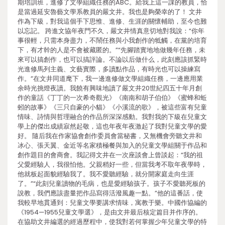
期培訓班，進修了文學組織任務的ABC。給我上這一課的教員，恰
是當過延安魯藝文學系教員的嚴文井。我也是夠榮幸的了！ 文井
作為下級，對我這個手下思惟、進修、生涯的關懷輔助，至今也難
以忘記。 跨進文協年夜門不久，嚴文井情真意切地對我說：“你年
事很輕，只需本身盡力，不鬧任務與小我創作的牴觸，在黨的培育
下，有才幹的人是不會被藏匿的。”“先腳踏實地地做幾年任務，未
來可以搞創作，也可以搞評論。不論以后做什么，此刻應該抓緊時
光進修馬列主義、文藝實際，多讀點作品，有時光也可以操練寫
作。”在文井同道麾下，我一邊進修做文學組織任務，一邊應用業
余時光挑燈夜讀。我饒有興味地讀了嚴文井20世紀四五十年月創
作的童話《丁丁的一次希奇觀光》《南南和胡子伯伯》《蜜蜂和蚯
蚓的故事》《三只自豪的小貓》《小溪流的歌》，被這些富有兒童
情味、詩情與哲理融合的作品所深深感動。我對我的下級在兒童文
學上的傑出成績寂然起敬，這也年夜年夜激起了我對兒童文學的愛
好。 隨后我在作家協會創作委員會當秘書，又無機會旁聽文井和
冰心、張天翼、金近等名家積極餐與加入的兒童文學組關于作品和
創作題目的會商會。我記得文井在一次座談會上曾談起：“我的祖
父愛經驗人，我很怕他。父親稍好一些，但當我考不取年夜學時，
他就板起面貌經驗我了。我不愛聽經驗，就分開家庭走向生涯
了。”“此刻兒童讀物的毛病，也是愛經驗孩子。孩子不愛聽死板的
說教，我們應該盡量把作品寫得活潑風趣一點。”他的這番話，使
我較早地貫通到：兒童文學要講求情味，寓教于樂。中國作協編的
《1954—1955兒童文學選》，是由文井最后核定篇目并作序的。
在協助文井編選的經過歷程中，使我對若何掌握少年兒童文學的特