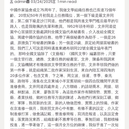
admin
03/24/2025
1 min read
中國作家協會成立75周年了。我做文學組織任務也已長達72個年
齡。 20世紀50年月初我走上任務職位，第一個下級是嚴文井同
道，第二個下級是沙汀同道。他們都是我跨進文學門檻后最早的引
路人，也是我敬佩的先輩和教員。 1952年頭冬時節，文井同道從
黨中心宣揚部文藝處調到全國文協代表秘書長，介入改組全國文
協、籌建中國作協的任務。他帶了兩個秘書作為助手，一個是26
歲、原擔負丁玲秘書的陳淼；另一個是21歲、原定給周揚當秘書的
我。我們三人可說是同時邁進東總布胡同22號全國文協年夜門
的。 那時全國文協除了《文藝報》《國民文學》編纂部外，只要
一個主管行政、總務、文書任務的秘書室。文井、陳淼和我調來
后，文協機關才有幾個抓文學營業任務的干部。文井率領我們做的
第一件事，就是組織第二批作家深刻生涯。來自內陸五湖四海的
20多位作家，包含艾青、卞之琳、周立波、徐遲、李季、秦兆
陽、路翎等，湊集在北京東城小羊宜賓胡統一個四合院幾間平房里
進修會商。文井同道四處奔走，八方聯絡，約請胡喬木、周揚、胡
繩、林默涵、呂東、廖魯言等，為這批作家作有關情勢、實際、文
藝、產業扶植、鄉村任務等方面的陳述，為他們行將深刻工礦、鄉
村、軍隊，熟習新的生涯、新的人物做思惟、實際上的預備。作家
在京進修一個月，我依照文井心中有數、有條不紊的設定，介入定
制進修打算，做會議記載，整進修簡報，寫消息報道，以及設定會
場，落實路況東西，組織影劇不雅摩等任務。事無巨細，我都積極
投進，逐一學著做了。這一個月全方位的錘煉，我似乎進了一次短