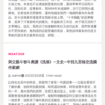
久留之地，本身也不合適做創委會的任務，還得爭奪早日回四川
往，深刻生涯，從事創作。我1956年末成婚時，沙汀已和我分處
兩地。后來他來京閉會時，還特地補送我們一塊綢料臺布作為禮
品。至今這塊臺布還籠罩在我家冰箱上哩。 “十年騷亂”的惡夢醒
來，迎來了汗青新時代的曙光。作協恢停工作后，終于我又回到了
文學職位。從此，我與沙汀的接觸和來往又頻仍起來。我們有過屢
次不受拘束的、無拘謹的話題普遍的長談，當然談得最多的仍是文
學創作題目和文藝界的信息、靜態。…
WEATHER
與父親斗智斗勇讀《洗澡》–文史–中找九宮格交流國
作家網
admin
03/21/2025
1 min read
記得在念高中的時辰，我發明了家里一件蹊蹺事——父親在看我不
了解的書，他時而拍案煩惱，時而眉頭伸展，時而放聲年夜笑，笑
到一半，看向我們的房間，笑聲又戛但是止。在那一刻，我透小樹
屋聚會場地家教過關閉的門，能顯明感觸感染到父親仿佛漂流在另
一個世界，他取得了極年夜的交流愉悅，卻分歧我分送朋友，這讓
我幾多有了一點怨氣：老爸不免難免太小氣了。 我細心檢查家中