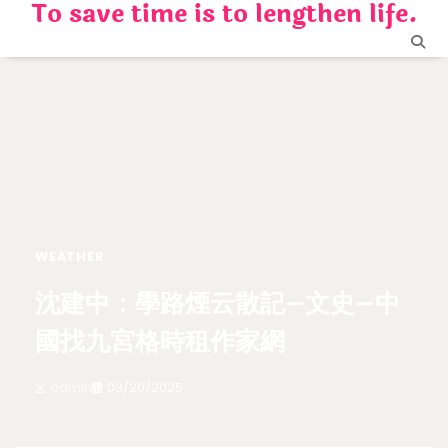
To save time is to lengthen life.
Skip
to
content
WEATHER
沈建中：學路煙云散記–文史–中
國找九宮格時租作家網
admin
03/20/2025