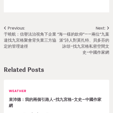
Post
Previous:
Next:
于曉航：信譽法治視角下企業
“海一樣的欽仰”——兩位“九葉
navigation
違找九宮格聚會背失業三方協
派”詩人對莫扎特、貝多芬的
定的管理途徑
詠頌–找九宮格私密空間文
史–中國作家網
Related Posts
WEATHER
束沛德：我的兩個引路人-找九宮格-文史–中國作家
網