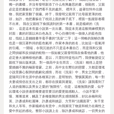
獨一的書櫃，并沒有發明新添了什么有興趣思的書，很顯然，父親
必定是把書躲在了我們看不見的處所。 禮拜天，趁著怙恃外出購
物，我把家里翻了個遍。終于，我發明父親用了比母親更薄的枕
頭，如許，他把書躲在了枕頭上面的褥子底下，裡面一點蹤影都看
不出來。 我在父親枕下偷摸讀到的第一本書，就是楊絳的《洗
澡》，這是這本長篇小說第一次出書。我從未見過這般簡練樸實的
封面：書的封面以米白色為主，中心仿佛印有一個偉人的藍色指
紋，指紋上是錢鐘書羊毫手書的“洗澡”二字；這一簡略的裝幀仿佛
也是一個沉著矜持的藍色氣球，作家本身的姓名，比如這一藍氣球
的引繩。 一開端，令我沉迷的不只是這本書自己，而是我和父親
之間偵破和反偵破的較勁——假如被父親發明我在偷看他的書，他
必定會火速轉移他的書。是以，只需怙恃提包出門，我便敏捷從父
親枕下抽出版來讀。 對一個高中女生而言，《洗澡》稱得上是戀
愛婚姻不雅的極新發蒙。之前，高中女生嚮往的戀愛，大都是瓊瑤
小說里撕心裂肺的戲劇化感情，而在《洗澡》中，男女之間的愛，
是隨同日常生涯中的各種算計的，是明智的、警惕翼翼的，每一對
夫妻或情侶在支出之前，都存在摸索與遲疑。《洗澡》讓我看到了
人道的復雜以及男女之愛的“無限性”。但是，這種無限的愛，似乎
比瓊瑤小說傍邊那種要逝世要活的愛更能感動人。 小說不緊不
慢、漸漸道來，觸及了多種復雜的男女感情關系，好比余楠和宛
英、許彥成和杜麗琳、許彥成和姚宓、方芳和“法國面罩”、朱千里
和夫人等等。作家楊絳在有意中，向我展現了物資和精力在兩性之
愛中所起的感化。整部小說讀上去，除許彥成和姚宓，一切男女的