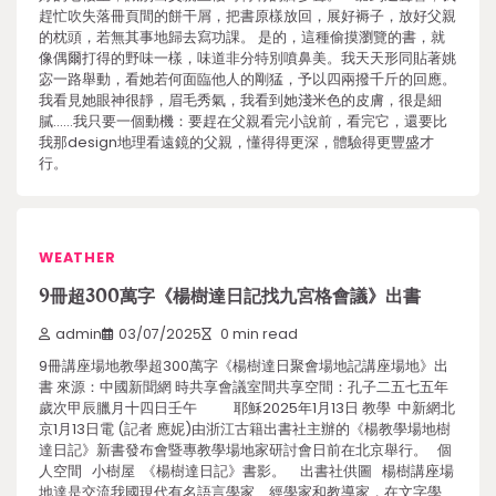
趕忙吹失落冊頁間的餅干屑，把書原樣放回，展好褥子，放好父親
的枕頭，若無其事地歸去寫功課。 是的，這種偷摸瀏覽的書，就
像偶爾打得的野味一樣，味道非分特別噴鼻美。我天天形同貼著姚
宓一路舉動，看她若何面臨他人的剛猛，予以四兩撥千斤的回應。
我看見她眼神很靜，眉毛秀氣，我看到她淺米色的皮膚，很是細
膩……我只要一個動機：要趕在父親看完小說前，看完它，還要比
我那design地理看遠鏡的父親，懂得得更深，體驗得更豐盛才
行。
WEATHER
9冊超300萬字《楊樹達日記找九宮格會議》出書
admin
03/07/2025
0 min read
9冊講座場地教學超300萬字《楊樹達日聚會場地記講座場地》出
書 來源：中國新聞網 時共享會議室間共享空間：孔子二五七五年
歲次甲辰臘月十四日壬午 耶穌2025年1月13日 教學 中新網北
京1月13日電 (記者 應妮)由浙江古籍出書社主辦的《楊教學場地樹
達日記》新書發布會暨專教學場地家研討會日前在北京舉行。 個
人空間 小樹屋 《楊樹達日記》書影。 出書社供圖 楊樹講座場
地達是交流我國現代有名語言學家、經學家和教導家，在文字學、