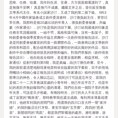
思惟、任務、唸書、寫作到生涯、安康，方方面面都看護到了，真
是無微不至啊！ 真是無巧不成書。繼嚴文井之后，曾任延安魯藝
文學系代主任、有名小說家沙汀，又成了我的第二個下級。 1953
年4月中國作家協會成立創作委員會時，沙汀擔負副主任，掌管日
常任務。我那時是個20歲出頭的年青人，擔負創委會秘書，并編
纂《作家通信》，沙汀恰是我的頂頭下屬。沙汀給我最後的印象是
任務非常謹嚴細致，一絲不茍，風格和藹可掬，沒有一點架子。那
時創委會每個季度要向作協主席團作一次創作情形報告請示。沙汀
老是同創委會秘書室的同道一路瀏覽作品，一路會商以後文學創作
的情形和題目，配合磋商應該確定哪些好的或比擬好的作品，指出
創作中存在哪些值得留意的靜態和偏向。對我們草擬的《創作情形
報告請示》，他在統改全稿時，老是要反復斟酌，精益求精。《作
家通信》從創刊號到第11期，我是責編，由沙汀擔任終審。至今，
我的面前還清楚地顯現著他昔時坐在臨窗的寫字臺前，目不斜視地
用蠅頭小楷細心修正報告請示資料或《作家通信》稿件的情形。他
那專注的神色，令人難以忘記。 我與沙汀可說是忘年交，當我仍
是個二十一二共享會議室歲的小青年時，他已年近半百了。但是年
紀的差距并無妨礙我們心靈的溝通。我們住在統一個院子里約有兩
年光景，可說是旦夕相處。有兩段時光，沙汀的夫人不在北京，他
成了寂寞的“獨身漢”。那時教學我也還沒成婚。每到周末薄暮或禮
拜日，他經常到我的房間門前，用濃厚的四川口音大呼一聲“束沛
德”，約我到飯店往打牙祭。東安市場的“五芳齋”，西四的“恩承
居”，新開胡同的“馬凱”，都是我們幫襯過的處所。邊吃邊聊，放
言高論，無所不談，興高采烈。他不止一次地向我流露：北京不是