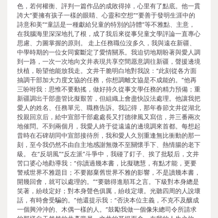
色，若何權衡、評判一篇作品的成敗得掉，心里有了點底。他一貫
誇大“要擁有孩子一樣的眼睛、心靈和空想”“要善于發明生涯中的
詩意和美”“童話是一種獻給兒童的特別的詩體”等不雅點、主意，
在我腦海里深深地扎了根，成了我后來從事兒童文學評論一直專心
思慮、力圖掌握的原則。 走上任務職位沒多久，我與遠在新疆、
中學時期的一位女同窗斷定了愛情關系。我迫切地期盼著與愛人調
到一路，一次一次地向文井表現共享空間愿意調往新疆，聲援邊境
扶植，盼望他能放我走。文井干脆明白地對我說：“此刻從各方面
抽調干部加大力度文協的任務，你想調離文協是不成能的。”他再
三吩咐我：思惟不要動搖，做好持久從事文學任務的精力預備；重
新疆調出干部盡管比擬艱苦，但組織上會盡快設法處理。他讓我把
愛人的姓名、任務單元、職務告訴。我記得，那年春節文井從湖北
投親回京后，給中宣部干部處處長又打德律風又寫信，并三番兩次
地催問。不到兩個月，我愛人終于從遠遠的邊境調來首都。每想起
昔時在石碑胡同中宣部接待所，我和愛人久別重逢無比衝動的那一
刻，至今我仍然不由自主地感謝無微不至關懷手下、熱情腸的老下
級。 在“反胡風”“反左派”斗爭中，我碰了釘子、挨了批駁后，文井
苦口婆心地勸導我：“你讀過幾本書，比擬聰慧，有點才能，更要
警戒世界不雅題目；不要鄙棄舊世界不雅的影響，不是讀幾本書，
開幾回會，就可以處理的。”“要聽得進順耳之言。下級對本身總是
笑著，紛歧定好；對本身聲色俱厲，紛歧定壞。光聽四周的人說壞
話，有時會受騙的。”他還提示我：“否決本位主義，不克不及釀成
一個興沖沖的、木偶一樣的人。”鼓勵我做一個像朱總司令所請求