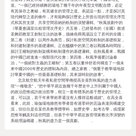
道。“一個已經持續舞蹈場地了幾千年的年夜型文明配合體，必定
有其保存之奧秘，有其健全的管理之道。承認這一點，才是探討其
現代轉型之道的條件，才有能夠探討歷史上所曾出現的管理次序范
式和其所支撐、共享空間容納的軌制的演變邏輯。”秋風規劃中的
《華夏會議室出租管理次序史》共五卷，已經發布的《全國》敘述
圣舞蹈教室王創制立法的故事，描繪堯舜禹湯設立了若何的全國；
第二卷《封建》以周作為典范，探討私密空間其軌制的基礎框架，
和封建制運作的基礎邏輯。正在醞釀中的第三卷以戰國為時間段，
探討王權制的軌制架構和軌制運作的基礎邏輯。在秋風看來，戰國
的中國已經進進一個類現代社會；第四卷，秋風準備要討論秦
治，“一個絕對主義的王權制”；第五卷以董仲舒若何構造了一個未
來中國2000年歷史的體制為內容。總之家教，“側重于教學場地探
討華夏中國的一些最最基礎軌制，其來源時刻的故事”。
北京航空航天年夜私密空間學傳授高全喜對秋風的盡力表
現“一種敬意”，“把中華平易近族幾千年歷史中上升到屬于中國人
的政治思惟或許政治哲學，樹立一套有體系的基于歷史的管理之
道，可以說，若干年來學術界還沒有人獲得這般成績”。在高全喜
看來，此前，瑜伽場地雖然有學者曾有過零碎的言論表達與構建交
流，但往往是在某些具教學體學科，如歷史學，如考古學，或儒家
思惟等觸及到這些問題，但基于中華平易近族管理家教次序演變的
系統理論構建，秋風的盡力是一個貢獻。 …