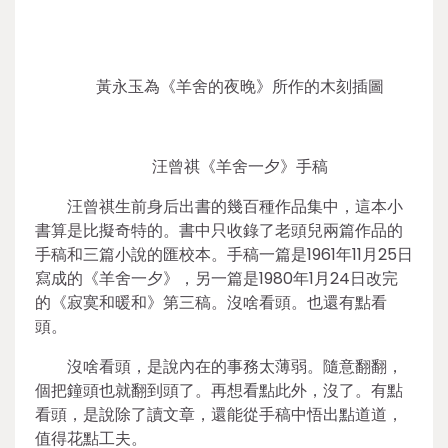
黃永玉為《羊舍的夜晚》所作的木刻插圖
汪曾祺《羊舍一夕》手稿
汪曾祺生前身后出書的幾百種作品集中，這本小
書算是比擬奇特的。書中只收錄了老頭兒兩篇作品的
手稿和三篇小說的匯校本。手稿一篇是1961年11月25日
寫成的《羊舍一夕》，另一篇是1980年1月24日改完
的《寂寞和暖和》第三稿。沒啥看頭。也還有點看
頭。
沒啥看頭，是說內在的事務太薄弱。隨意翻翻，
個把鐘頭也就翻到頭了。再想看點此外，沒了。有點
看頭，是說除了讀文章，還能從手稿中悟出點道道，
值得花點工夫。