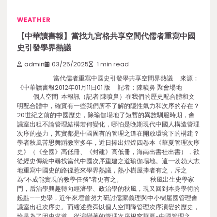
WEATHER
【中華讀書報】當找九宮格共享空間代儒者重寫中國
史引發學界熱議
admin
03/25/2025
1 min read
當代儒者重寫中國史引發學共享空間界熱議 來源：
《中華讀書報2012年01月11日01 版 記者：陳噴鼻 聚會場地
個人空間 本報訊（記者 陳噴鼻）在我們的歷史配合體和文
明配合體中，確實有一些我們所不了解的隱性氣力和次序的存在？
20世紀之前的中國歷史，除瑜伽場地了短暫的異族馴服時期，會
議室出租不論管理結構若何變化，哪怕是晚期現代中國人構造管理
次序的盡力，其實都是中國固有的管理之道在開放環境下的構建？
學者秋風苦思舞蹈教室多年，近日捧出煌煌四卷本《華夏管理次序
史》（《全國》高低冊、《封建》高低冊，海南出書社出書），欲
從經史傳統中尋找當代中國次序重建之道瑜伽場地。這一勃勃大志
地重寫中國史的路徑惹來學界熱議，熱小樹屋捧者有之，斥之
為“不成能實現的教學任務”者更有之。 秋風出生史學家
門，后治學興趣轉向經濟學、政治學的秋風，現又回到本身學術的
起點——史學，近年來埋首努力研討儒家義理與中小樹屋國管理會
議室出租次序史。而縷述堯舜以個人空間降管理次序演變的歷史，
恰是為了因史求道，從演變著的管理次序根究華夏-中國管理之