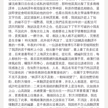
據沈維藩日后在或公或私的場所回想，那時他當真比擬了至多兩種
譯本，以為林譯年夜陸版富有文學神韻，和原作體裁也相吻合。還
說即便從會晤前我寫給他的信中，也看出我有古典文學涵養帶來的
文字功底，認定滬版村上非林譯莫屬。你看，我就如許趕上了知
音，的確不亞于一場艷遇。現實上我們這長達20年的一起配合可
謂共同默契，無妨說是天作之合。也是以結下了牢不可破的小我友
情。不說此外，我每次往上海，他都要在上海老字號餐館設席接
待，貴賓滿座，一醉方休。喏，都說上海人瞧不起鄉間人，完整惹
是生非嘛！ 時光無限，此外就不再說了，這里只說觸及他翻譯不
雅的一件事。年夜約17年前，一位讀者旁徵博引不辭辛苦檢閱校對
了我譯的若干種村上小說，校出數千個“過錯”，書上畫了良多紅道
道，后來連書寄給了上海譯文出書社。從社長、總編到室主任，每
人都收到一份。最后當然都匯總到義務編纂沈維藩手里。維藩打德
律風給我，囑我不用專心，由他處置就是。他給這位讀者回信，表
現感激之后，告知對方如地名、人名、商品名等若干技巧性誤譯是
可以接收的（“林師長教師也會興奮接收的”），但屬于文學性的則
不克不及接收，“林譯不克不及動，一動味就變了”。最后他懇切相
勸，勸對方懂得，一來翻譯是個苦差事，并非人人都愿意、都可以
或許吃這個苦的；二來沒有過錯的翻譯世界上是沒有的。比如挑水
上山，山高路陡，水總要灑一點兒出往——所以不單要看灑了幾多
水，更應看擔上往幾多水。 幾個回合之后，對方消聲匿跡。我也
很快忘了此事。唯獨維藩的挑水之說留在了耳畔。不消說，若非真
懂翻譯之道的編纂，是不會講出這番話的。我固然不怎么搞翻譯實