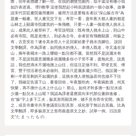
際，但年夜體總了解一些。在我的瀏覽范圍內，似乎還沒有哪小我
如許表述過。 1對1教學 這使我想起小時辰讀過的一個小故事。故事
說宋代宮廷畫院僱用畫師，僱用方法是要報名者以“深山躲古寺”為
題畫一幅畫。世人畫完交下去，考官一看，盡年夜大都人畫的都是
山林之上顯露寺院建筑的一角飛檐。只要一人畫一個老僧人挑水上
山，成果此人被登科了。考官說明說：既有僧人挑水上山，則山中
必有寺院。既是老僧人，則必為古寺。余者皆有飛檐顯露，何躲之
有，古意安在？遂令其余世人十足回家給妻子挑水洗腳往。 說回
文學翻譯。作為譯者，如同挑水的僧人。本僧人既老，寺又遠在深
山，兩年夜桶水一路上哪能一點兒都不灑。當然我不是說灑水有
理，不是說我愿意灑幾多就灑幾多你小子管不著，盡無此意。說真
話，我也想滴水不灑地擔上山往，但這注定做不到。即使玄奘、傅
雷、豐子愷活著也未必做到。題目只是灑多灑少而已。假設灑一半
剩一半甚至剩的不如灑的多，這挑水僧人便無論若何也做不下往
了。我確定告退下山，蓄發回俗，年夜盤吃肉，年夜碗飲酒，何其
快樂，再不擔什么水上什么山！ 那么，如何才幹多擔一點兒水或
少灑一點兒水上山呢？我認為譯者還應當向宋代那位畫師進修，
在“躲”字上多下工夫，躲其形而顯其神，雖不見寺而寺安閒。換言
之，或見寺畫寺共享會議室以彰其形，或化形于無以合其義。比為
文學翻譯，即多躲原文之形而曲盡原文之妙。試舉一例。日語原
文“た ま っ た も の…