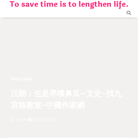
To save time is to lengthen life.
Skip
to
content
WEATHER
汪朗：也是旱噴鼻瓜–文史-找九
宮格教室-中國作家網
admin
03/12/2025