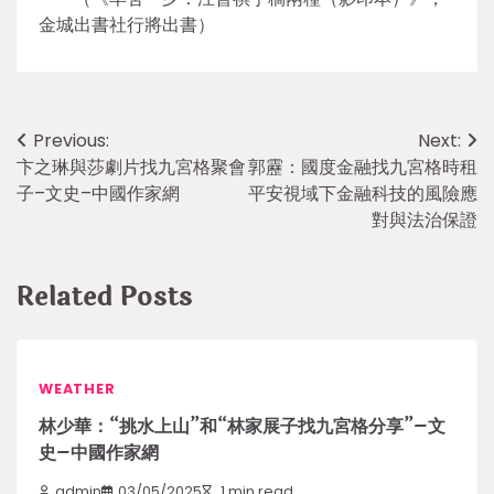
金城出書社行將出書）
Post
Previous:
Next:
卞之琳與莎劇片找九宮格聚會
郭靂：國度金融找九宮格時租
navigation
子–文史–中國作家網
平安視域下金融科技的風險應
對與法治保證
Related Posts
WEATHER
林少華：“挑水上山”和“林家展子找九宮格分享”–文
史–中國作家網
admin
03/05/2025
1 min read