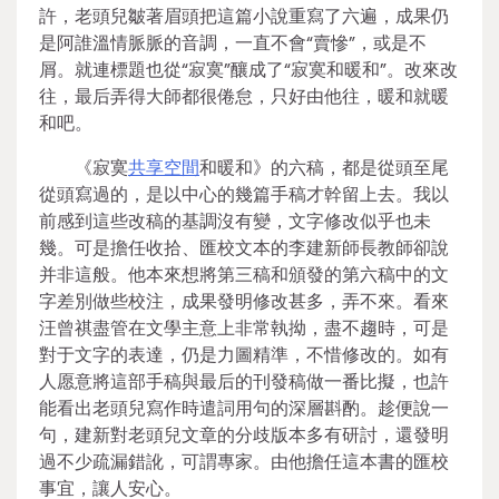
許，老頭兒皺著眉頭把這篇小說重寫了六遍，成果仍
是阿誰溫情脈脈的音調，一直不會“賣慘”，或是不
屑。就連標題也從“寂寞”釀成了“寂寞和暖和”。改來改
往，最后弄得大師都很倦怠，只好由他往，暖和就暖
和吧。
《寂寞
共享空間
和暖和》的六稿，都是從頭至尾
從頭寫過的，是以中心的幾篇手稿才幹留上去。我以
前感到這些改稿的基調沒有變，文字修改似乎也未
幾。可是擔任收拾、匯校文本的李建新師長教師卻說
并非這般。他本來想將第三稿和頒發的第六稿中的文
字差別做些校注，成果發明修改甚多，弄不來。看來
汪曾祺盡管在文學主意上非常執拗，盡不趨時，可是
對于文字的表達，仍是力圖精準，不惜修改的。如有
人愿意將這部手稿與最后的刊發稿做一番比擬，也許
能看出老頭兒寫作時遣詞用句的深層斟酌。趁便說一
句，建新對老頭兒文章的分歧版本多有研討，還發明
過不少疏漏錯訛，可謂專家。由他擔任這本書的匯校
事宜，讓人安心。