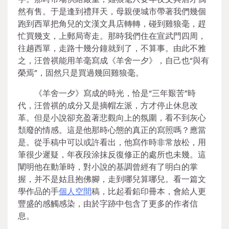
然有售。于是逢到禮拜天，母親便城市帶著我們幾個
跑到西單把角兒的文漢文具店轉轉，碰到雞狼毫，趕
忙買幾支，上郵局寄走。那時我們住在宣武門四周，
往趟西單，走路十幾分鐘就到了，不算事。由此不雅
之，汪曾祺能用羊毫寫成《羊舍一夕》，自己也“與有
榮焉”，固然只是買過幾回雞狼毫。
《羊舍一夕》寫成的時光，恰是“三年艱苦”時
代，汪曾祺的成分又是摘帽左派，方才停止休息改
革。但是小說卻充盈著悲觀向上的氛圍，看不到灰心
頹廢的情感。這是他那時心態的真正的寫照嗎？應當
是。從手稿中可以或許看出，他寫作時非常放松，用
筆很少遲疑，年夜段涂抹反復修正的處所也未幾。這
闡明他在動筆時，對小說的基調曾經有了明白的掌
握，并不是姑且抱佛腳，走到哪兒算哪兒。看一篇文
學作品的手
個人空間
稿，比起看鉛印冊本，會給人更
豐盛的感觸感染，由於字跡中包含了更多的作者信
息。