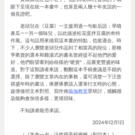
眼下呈現在統一本書中，也算是兩人幾十年友誼的一
個見證吧。
老頭兒在《豆腐》一文援用過一句歇后語：旱噴
鼻瓜——另一個味兒，以此描述松花蛋拌豆腐的奇特
作風。這句話用來描寫這本書的特點，也挺適合。時
下，不少人瀏覽老頭兒作品到了相當高的段位，那種
亨衢貨的選本和雞湯式的書名曾經提不起他們的愛
好，他們盼望看到紛歧樣的“硬貨”，品嘗更豐盛的味
道。對于這類讀者來說，翻翻這本手稿會議是不錯的
選擇。除了瀏覽文章內在的事務，還可清楚一下汪曾
祺盛年時的書法，琢磨琢磨該人運筆行文時的心態，
趁便做些文本對照、寫作佈
瑜伽教室
景研討，感觸感
染能夠會加倍多樣，更堪回味。
不知讀者能否承認。
2024年12月1日
（《羊舍一夕：汪曾祺手稿兩種（影印本）》，