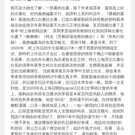
我不說大師也了解，一部書的出書，除了作者或譯者，還得趕上好
的出書社、好的義務編纂才行。拙譯村上系列作品中，《挪威的叢
林》最後由漓江出書社出書，已故出書家劉碩良師長教師那時親身
敲定由從南京年夜學結業不久的汪正球任責編，其后陸續出書了五
卷本“村上春樹精品集”。其間李景端師長教師任社長的譯林出書社
出書了《舞舞舞》（時名《芳舞蹈場地華的舞步》）和《奇鳥行狀
錄》，義務編纂為好友葉宗敏兄。 星移斗轉，暑盡冷來。到了
2000年，村上作品的中文版權以17本一攬子買賣的情勢開端交
涉。那時村上作品方才走紅，在書號受限的情形下獨占17個書號并
非易事。合法此外出書社為此遲疑未定之時，時任上海譯文出書社
社長的清華年夜學文科出生的葉路決然拍案，全體購進版權，并且
交給沈維藩擔任。 沈維藩系復旦年夜學中文碩士出生，師從著名
學者章培恒師長教師研討中國古典文學。因家庭緣由他自小就接觸
日語，所以雖非日語半路出家，但日語水準非統一般。我第一次見
到他，是2000年在上海召開的japan(日本)文學研討會的年會
上。能夠由於和原名沈雁冰的茅盾是本家且同是烏鎮人的關系，他
長得也和茅盾相像。他是“60后”，昔時還不到40歲。自持慎重而
幽默瀟灑，口音一聽就知是上海人，一如一聽我的口音就知是西南
人。記得是會間歇息照所有人全體相的時辰，扳談沒幾句，他就對
我說17本都由你來譯好了。那時17本中我譯的還不到一半，不情愿
一攬子承包，遂說哪個作家的作品都有好有壞……他說你光挑好的
吃甜頭，那么怎么成？都交給你了，如許作風才分歧。你看，這么
要緊的工作就如許家教言簡意賅說定了。 看似輕率，實則否則。