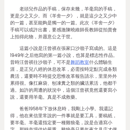
老頭兒作品的手稿，保存未幾，羊毫寫的手稿，
更是少之又少。而《羊舍一夕》，就是這少之又少中
的一篇，甚至能夠是獨一的一篇。此次《羊舍一夕》
手稿可以或許出書，要感激陳曉維師長教師從拍賣會
上拍得此物，并愿意公之于世。
這篇小說是汪曾祺在張家口沙嶺子寫成的。這是
1949年之后他寫的第一篇小說，也算是標志性作品。
昔時汪曾祺往沙嶺子，可不是
舞蹈教室
什么體驗生
涯，是正兒八經的休息改革，必需按時定點完成各類
農活，還要時不時提交思惟改革報告請示，里里外外
累得很。像扛麻袋、刨凍糞之類的臟活累活，他都干
過。如許的周遭的狀況中，這個汪曾祺竟然還要寫小
說，還要用羊毫。真是不成救藥。
爸爸1958年下放休息時，我剛上小學。我還記
得，他在來信里常說的一件事就是要工具，要稿紙，
要羊毫。羊毫還指定要一種雞狼毫，說是合適寫小
字。那時市場供給嚴重，雞狼毫只要年夜文具店才偶