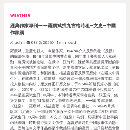
WEATHER
經典作家專刊——羅廣斌找九宮格時租–文史–中國
作家網
admin
03/12/2025
1 min read
羅廣斌，重慶忠縣人，今世作家。1947年介入反動刊物《反撲》
的編纂任務，1948年參加中國共產黨，同年由于餐與加入反動運
動，羅廣斌被捕進獄。在獄中，江竹筠、陳然等共產黨員果斷的崇
奉和不平的精力深深影響了他。新中國成立后，羅廣斌出獄，依據
獄中經過的事況，和劉德彬、楊益言合著反動回想錄《在猛火中長
生》。在此基本上，羅廣斌、楊益言進一個步驟細讀汗青文獻、深
挖人物精力內核，屢次修正打磨文稿，于1961年頒發長篇小說《紅
巖》。2019年，《紅巖》進選“新中國70年70部長篇小說典躲”。
本年是羅廣斌生日100周年，本刊特邀專家學者皮鈞、張玉清、錢
振文撰文，追想“紅巖精力”，致敬白色經典。 ——編 者 羅廣斌
《紅巖》，羅廣斌、楊益言著，中國青年出書社，1961年12月第一
版本 《紅巖》：一部經過的事況三次升華的白色經典 □皮鈞 在羅
廣斌生日100周年之際，本文以《紅巖》為例，切磋新中國敘事的
內涵邏輯、時期特征與文明價值，為講好新時期中國故事供給鑒
戒。固然任何文學作品都是小我感觸感染的產品，但只要那些會聚