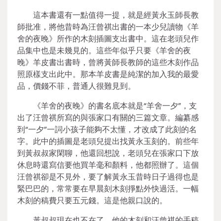
這本書還有一點值得一提，就是經黃永玉師長教
師批准，將他昔時為汪曾祺出書的一本少兒讀物《羊
舍的夜晚》所作的木刻插圖支出書中。這在老頭兒作
品集中也是未幾見的。這些年似乎只要《羊舍的夜
晚》羊皮書出書時，曾將黃師長教師的這些木刻作品
照原樣支出此中。那本羊皮書是純潔的加入我的最愛
品，價錢不菲，普通人很難見到。
《羊舍的夜晚》的書名底本就是“羊舍一夕”，支
出了汪曾祺所寫的與張家口有關的三篇文章。編纂感
到“一夕”一詞小孩子能夠不太懂，才改成了此刻的名
字。此中的插圖是老頭兒提出找黃永玉刻的。前些年
到黃叔叔家閑聊，他還回想說，老頭兒在張家口下放
休息時還寫信要他買羊毫和顏料，他都照辦了。這個
汪曾祺卻是不見外，要了解黃永玉昔時日子過得也是
緊巴巴的，常常要在早晨刻木刻掙點外快過活。一幅
木刻的稿費只要五元錢。這是他親口說的。
黃叔叔現在也不在了。他的木刻和汪曾祺的手稿