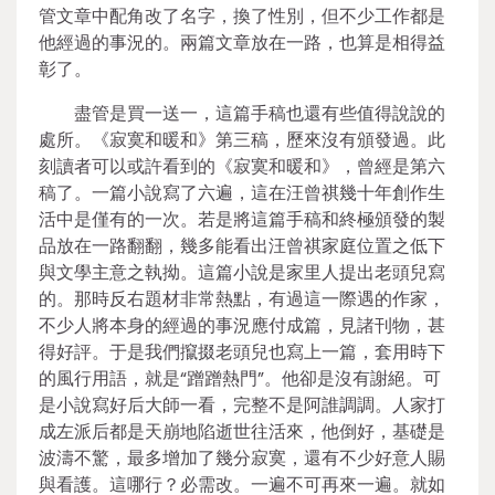
管文章中配角改了名字，換了性別，但不少工作都是
他經過的事況的。兩篇文章放在一路，也算是相得益
彰了。
盡管是買一送一，這篇手稿也還有些值得說說的
處所。《寂寞和暖和》第三稿，歷來沒有頒發過。此
刻讀者可以或許看到的《寂寞和暖和》，曾經是第六
稿了。一篇小說寫了六遍，這在汪曾祺幾十年創作生
活中是僅有的一次。若是將這篇手稿和終極頒發的製
品放在一路翻翻，幾多能看出汪曾祺家庭位置之低下
與文學主意之執拗。這篇小說是家里人提出老頭兒寫
的。那時反右題材非常熱點，有過這一際遇的作家，
不少人將本身的經過的事況應付成篇，見諸刊物，甚
得好評。于是我們攛掇老頭兒也寫上一篇，套用時下
的風行用語，就是“蹭蹭熱門”。他卻是沒有謝絕。可
是小說寫好后大師一看，完整不是阿誰調調。人家打
成左派后都是天崩地陷逝世往活來，他倒好，基礎是
波濤不驚，最多增加了幾分寂寞，還有不少好意人賜
與看護。這哪行？必需改。一遍不可再來一遍。就如