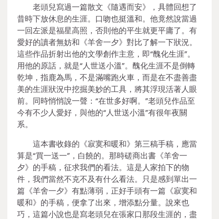
老頭兒寫過一篇散文《隨遇而安》，具體回想了
昔時下放休息的生涯。口吻也挺溫和。他竟然說當過
一回左派是福星高照，否則他的平生就更平庸了。有
愛好的讀者無妨和《羊舍一夕》對比了解一下狀況。
這些作品折射出他的文學創作主意，即“醜化生涯”。
用他的原話，就是“人世送小溫”。醜化生涯不是倒轉
乾坤，指鹿為馬，不是滿嘴跑火車，而是在不盡善盡
美的生涯狀況中挖掘美妙的工具，將其浮現活著人眼
前。同時悄悄說一聲：“在世多好啊。”老頭兒作品至
今有不少人愛好，與他的“人世送小溫”有很年夜關
系。
這本書收錄的《寂寞和暖和》第三稿手稿，應當
算是“買一送一”，白饒的。那時磋商出書《羊舍一
夕》的手稿，征求我們的看法。這是人家拍下的物
件，我們當然不克不及有什么看法。只是感到單出一
篇《羊舍一夕》有點薄弱，正好手頭有一篇《寂寞和
暖和》的手稿，便拿了出來，增添點分量。說來也
巧，這篇小說也是寫老頭兒在張家口那段生涯的，盡