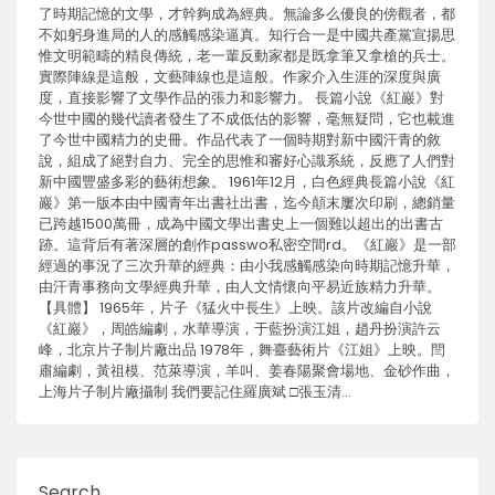
了時期記憶的文學，才幹夠成為經典。無論多么優良的傍觀者，都
不如躬身進局的人的感觸感染逼真。知行合一是中國共產黨宣揚思
惟文明範疇的精良傳統，老一輩反動家都是既拿筆又拿槍的兵士。
實際陣線是這般，文藝陣線也是這般。作家介入生涯的深度與廣
度，直接影響了文學作品的張力和影響力。 長篇小說《紅巖》對
今世中國的幾代讀者發生了不成低估的影響，毫無疑問，它也載進
了今世中國精力的史冊。作品代表了一個時期對新中國汗青的敘
說，組成了絕對自力、完全的思惟和審好心識系統，反應了人們對
新中國豐盛多彩的藝術想象。 1961年12月，白色經典長篇小說《紅
巖》第一版本由中國青年出書社出書，迄今顛末屢次印刷，總銷量
已跨越1500萬冊，成為中國文學出書史上一個難以超出的出書古
跡。這背后有著深層的創作passwo私密空間rd。《紅巖》是一部
經過的事況了三次升華的經典：由小我感觸感染向時期記憶升華，
由汗青事務向文學經典升華，由人文情懷向平易近族精力升華。
【具體】 1965年，片子《猛火中長生》上映。該片改編自小說
《紅巖》，周皓編劇，水華導演，于藍扮演江姐，趙丹扮演許云
峰，北京片子制片廠出品 1978年，舞臺藝術片《江姐》上映。閆
肅編劇，黃祖模、范萊導演，羊叫、姜春陽聚會場地、金砂作曲，
上海片子制片廠攝制 我們要記住羅廣斌 □張玉清…
Search