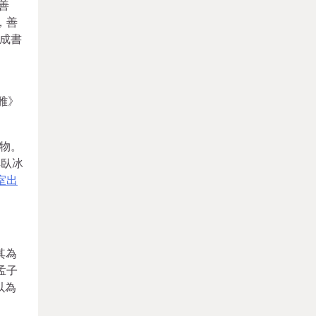
善
，善
成書
雅》
物。
祥臥冰
室出
其為
孟子
以為