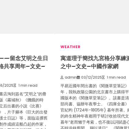
WEATHER
——留念艾明之生日
寓道理于簡找九宮格分享練
格共享周年–文史–
之中–文史–中國作家網
admin
03/12/2025
1 min read
06/2025
1 min read
平易近國年間出書的《閱微草堂筆記》
年，我執政陽公園的北京書市上購得
書店淘到簽名“艾明之”的冊
國版本的《閱微草堂筆記》。該書是
版《霧城秋》《饑餓的時
部尚書、協辦年夜學士、《四庫全書
立后出書的小說《比賽》
官紀昀 (1724年-1805年) 暮年所著
》，片子腳本《巨大的出發
的終生精神年夜都用于研討收拾現代
護士日誌》等，面臨這摞舊
暮年“老而懶于考索，也不復以詞賦盡
創作成績這般凸起的作家，
不時追錄舊聞……聊以遣日”。《閱微草