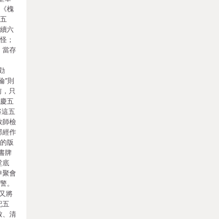
》《槐
》五
繼續六
精怪；
，當存
勸
倫”則
前，只
嘉慶五
將這五
教師檢
部經作
任的版
書牌
堂底
申聚會
火警。
彥又將
記五
致、清