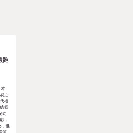
濃艷
 本
平易近
清代禮
》總纂
。紀昀
文獻，
心，惟
堂筆