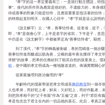
“孝”字的這一界定要義有三：一是就行動主體說，特指
事”。後代的所作所為應當是很好的、不遺餘力的，本身感
待或善事的對象只能是怙恃，且應當重要是指活著的怙恃；
的時期起直到明天，在國人心目中，“孝”字就是這么說明的
《說文解字》云：“孝，善事怙恃者。從老省，從子，
即，“孝”是個會心字，上半是老字的省寫，下半是子，意
中仍是在《說文解字》中都被界定為“善事怙恃者”。顯然
到了漢代，“孝”字的轉義被衝破，孝的范疇進一個步
善事怙恃進而釀成以順為善，父權的最年夜化獲得了孝文明強
求鯉”的故事，把孝的任務給到了順其自然的孩童身上。儒
租
，使中國的孝文明成為一種地隧道道的、佈滿實際關心
從家庭倫理到政治倫理的“孝”
年齡時代的儒家學派把孝文明成長
舞蹈教室
到一個岑嶺
人也孝弟，而好犯上者，鮮矣；欠好犯上，而好作亂者，未
則把與孝相干的“父子有親”作為“五倫”之首，列于“君臣
孝是包含忠于君主在內的一切品德的基石。此后，孝真正被