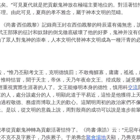
矣。”可見夏代就是把貢獻鬼神放在極端主要地位的。對活著怙
事理。由此可見，夏商的孝不雅念，屬于神本文明的范疇。
《尚書·西伯戡黎》記錄商王紂在西伯戡黎的時辰還有備無患，說
武王部隊的征討和奴隸的倒戈徹底破壞了他的好夢，鬼神并沒有
動了眾人對鬼神的崇奉，人本文明代替神本文明成為一種汗青的
云，“惟乃丕顯考文王，克明德慎罰；不敢侮鰥寡，庸庸，祗祗，
。惟時怙冒，聞于天主，帝休，天乃年夜命文王。殪戎殷，誕受
經重視實際生涯著的人了。文王能修明本身的德性，慎用科
交流
重的人，處分該處分的人，明顯此道于平易近，這恰是他獲得上
由過程敬德、務虛而博取上天的歡心。這闡明周初的政治家們不
上。是以，從文明的意義上說，周對殷商的成功可以說是進步前
孝從貢獻鬼神轉為貢獻活著怙恃了。《尚書·康誥》云：“元惡年
父不克不及字厥子，乃疾厥子。于弟弗念
聚會場地
天顯，乃弗克