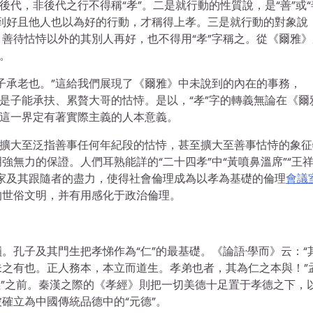
後代，非後代之行不得稱“孝”。二是就行動的性質說，是“善”或“
到好且他人也以為好的行動，才稱得上孝。三是就行動的對象說
善待怙恃以外的其別人再好，也不得用“孝”字稱之。從《爾雅》
。
子承老也。”這給我們展現了《爾雅》中未說到的內在的事務，
思是子能承扶、累贅大哥的怙恃。是以，“孝”字的轉義無論在《爾
，這一界定有著實際主義的人本意義。
驟擴大至泛指善事任何年紀段的怙恃，甚至擴大至善事怙恃的象征
無力的保證。人們耳熟能詳的“二十四孝”中“黃噴鼻溫席”“王
家及其跟隨者的盡力，使得社會倫理成為以孝為基礎的倫理
會議
的世俗文明，并有用感化于政治倫理。
。孔子及其門生把孝悌作為“仁”的最基礎。《論語·學而》云：“
之有也。正人務本，本立而道生。孝弟也者，其為仁之本與！”
有義”之前。秦漢之際的《孝經》則把一切美德十足置于孝德之下，
確立為中國傳統品德中的“元德”。