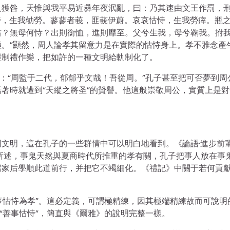
人獲咎，天惟與我平易近彝年夜泯亂，曰：乃其速由文王作罰，
怙恃，生我劬勞。蓼蓼者莪，匪莪伊蔚。哀哀怙恃，生我勞瘁。瓶
怙？無母何恃？出則銜恤，進則靡至。父兮生我，母兮鞠我。拊
。”顯然，周人論孝其留意力是在實際的怙恃身上。孝不雅念產
經制禮作樂，把如許的一種文明給軌制化了。
賞：“周監于二代，郁郁乎文哉！吾從周。”孔子甚至把可否夢到周
著時就遭到“天縱之將圣”的贊譽。他這般崇敬周公，實質上是對
文明，這在孔子的一些群情中可以明白地看到。《論語·進步前
前所述，事鬼天然與夏商時代所推重的孝有關，孔子把事人放在事
儒家后學順此道前行，并把它不竭細化。《禮記》中關于若何貢
善事怙恃為孝”。這必定義，可謂極精練，因其極端精練故而可說明
“善事怙恃”，簡直與《爾雅》的說明完整一樣。