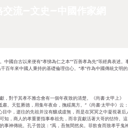
格交流–文史–中國作家網
。中國自古以來便有“孝悌為仁之本”“百善孝為先”等經典表述。
千百年來中國人秉持的基礎倫理信心。“孝”作為中國傳統文明的
文獻，對于其孝不雅念會有一個年夜致的清楚。《尚書·太甲上》
肅。天監厥德，用集年夜命，撫綏萬方。”《尚書·太甲中》云：
心目中，逝往的先祖并沒有釀成虛無，而是在冥冥之中凝視著后
語可知，商人的孝重要指事奉祖先，而非貢獻活著大哥的怙恃。這
去的事神傳統。孔子曾說：“禹，吾無間然矣。菲飲食而致孝乎鬼