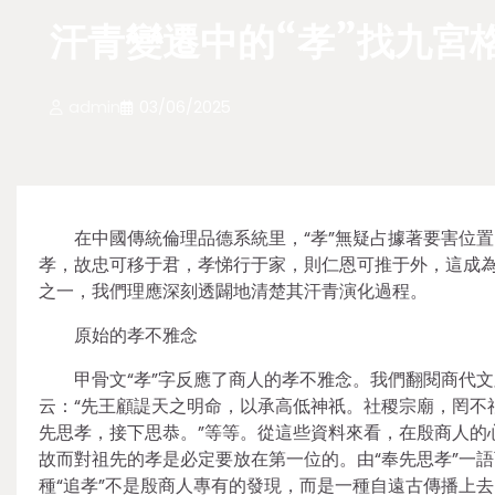
汗青變遷中的“孝”找九宮
admin
03/06/2025
在中國傳統倫理品德系統里，“孝”無疑占據著要害位置
孝，故忠可移于君，孝悌行于家，則仁恩可推于外，這成為
之一，我們理應深刻透闢地清楚其汗青演化過程。
原始的孝不雅念
甲骨文“孝”字反應了商人的孝不雅念。我們翻閱商代
云：“先王顧諟天之明命，以承高低神祇。社稷宗廟，罔不祗
先思孝，接下思恭。”等等。從這些資料來看，在殷商人的
故而對祖先的孝是必定要放在第一位的。由“奉先思孝”一
種“追孝”不是殷商人專有的發現，而是一種自遠古傳播上