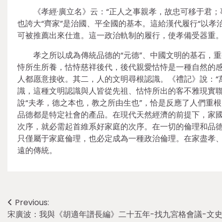
《孝經·廣立名》云：“正人之事親孝，故忠可移于君；
也誇大“齊家”是治國、平全國的基本。這給漢代履行“以孝
可被推薦出來仕進。這一政治軌制的履行，使孝備受器重
孝之所以成為傳統品德的“元德”、中國文明的基石，
恃所生所養，怙恃慈祥後代，後代親愛怙恃是一種自然的
人都愿意接收。其二，人的文明尋根認識。《禮記》說：“
識，這種文明認識與人皆從先祖、怙恃所出的客不雅現實
說“夫孝，德之本也，教之所由生也”，恰是反應了人們重
品德都是特定社會的產品。在現代天然經濟的前提下，家
次序，就必需起首維系好家庭的次序。在一切的倫理和品
只僅屬于家庭倫理，也必定成為一種政治倫理。在家盡孝
遠的傳統。
Post
Previous:
宋廣波：我與《胡適年譜長編》二十五年-找九宮格會議-文史