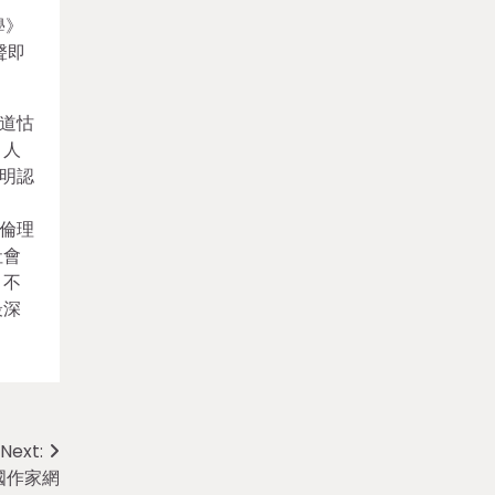
學》
聲即
道怙
，人
明認
》
倫理
社會
，不
最深
Next:
國作家網