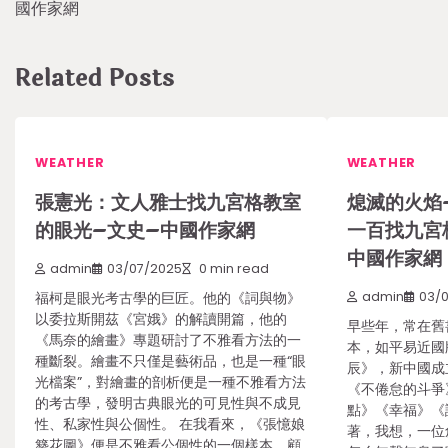
navigation
國作家網
Related Posts
WEATHER
WEATHER
張憲光：文人雅士找九宮格教室
熄滅的火焰
的眼光–文史–中國作家網
一百找九宮
中國作家網
admin
03/07/2025
0 min read
福柯是眼光考古學的巨匠。他的《詞與物》
admin
03/
以委拉斯開茲《宮娥》的解讀開篇，他的
早些年，常在舊
《馬奈的繪畫》專題研討了不雅看方法的一
本，如平易近國
種斷裂。繪畫不只僅是藝術品，也是一種“眼
辰》，新中國成
光檔案”，對繪畫的剖析便是一種不雅看方法
《不倦怠的斗爭
的考古學，發明古典眼光的可見性與不成見
點》《幸福》《
性、私家性與公個性。 在我看來，《張憶娘
著，我想，一位
簪花圖》便是不雅看公個性的一個樣本。顧