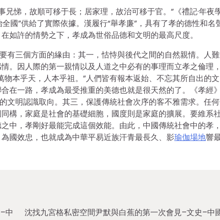
事兄悌，故順可移于長；居家理，故治可移于官。”《禮記·年夜
治全國”供給了實際依據。漢履行“舉孝廉”，具有了孝的德性和名
。在如許的情勢之下，孝成為世俗品德和文明的最高尺度。
重要有三個方面的緣由：其一，怙恃與後代之間的自然親情。人難
感情。因人際的第一親情以及人道之中必有的事理而立孝之倫理
萬物本乎天，人本乎祖。”人們皆有報本返始、不忘其所自出的文
聯合在一路，孝成為最受推重的美德也就是很天然的了。《孝經
根的文明認識取向。其三，保護傳統社會次序的客不雅需求。任何
國同構，家庭是社會的基礎細胞，國度則是家庭的擴展。要維系
德之中，孝剛好最能完成這個效能。由此，中國傳統社會中的孝
、為國效忠，也就成為中華平易近族汗青最長久、影
瑜伽場地
響
–中
沈找九宮格私密空間尹默與白蕉的第一次會見–文史–中