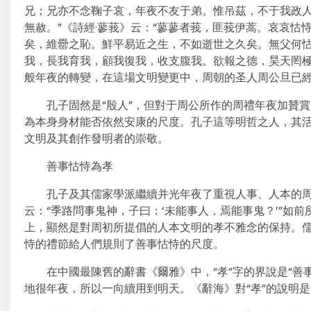
兄；兄亦不念鞠子哀，年夜不友于弟。惟吊茲，不于我政
無赦。”《詩經·蓼莪》云：“蓼蓼者莪，匪莪伊蒿。哀哀
矣，維罍之恥。鮮平易近之生，不如逝世之久矣。無父何
我，長我育我，顧我復我，收支腹我。欲報之德，昊天罔極
般年夜的轉變，在這場文明變更中，周朝的圣人周公旦已
孔子固然是“殷人”，但對于周公所作的周禮年夜加贊
為本身身材能否依然安康的尺度。孔子這等明哲之人，其活
文明及其創作發明者的崇敬。
善事怙恃為孝
孔子及其儒家學派繼續并光年夜了重視人事、人本的周
云：“季路問事鬼神，子曰：‘未能事人，焉能事鬼？’”如
上，顯然是對周初所提倡的人本文明的孝不雅念的保持。
恃的禮節給人們規則了善事怙恃的尺度。
在中國最陳舊的辭書《爾雅》中，“孝”字的界說是“
地很年夜，所以一向續用到明天。《辭海》對“孝”的說明是