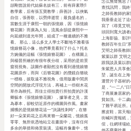
怎么無聲無息了
頡剛曾說前代姑蘇名妓有三，前有薛素1對1
查找訊問，我終
教學素，后有張五寶教學；薛善詩，以俠氣
之師長教師的家
自信，張善歌，以勞瘁逝世；最負盛名的，
我垂垂走近了這
當數生涯于康熙一朝的張憶娘，因《張憶娘
寫了《尋覓艾明
簪花圖》而廣為人知，流風余韻從康熙中一
頭回到寬大讀者
向延續到道光年間，組成了一種連續的不雅
上海影協、影評
看。 那么，這么多文人學士不斷地不雅看張
教師百年生日”
憶娘簪花小像，他們畢竟看到了什么？托名
艾明之師長教師
方婉儀的這幅《張憶娘簪花圖》，在構圖上
紫葉以群 艾明之（
與楊晉所繪的有很年夜分歧，采用的是前景
跟我談及葉以群
窺視視角。該圖作者顯然沒有看到過憶娘簪
朱紫恩人共享會
花圖原作，而與《后簪花圖》的攬鏡自簪統
堃，誕生在上海
一標格，拔取遠不雅視角，借用版畫中閨房
運營片子器材的
空間的開放式浮現方法，再補上一些樹木花
是，“一·二八”
草作為映托。而佳士得拍賣行所拍賣的許漢
了商展兼居家的
卿躲本《張憶娘簪花圖》，據筆者之見，當
貧如洗。十二歲
為摹本，卻較切近原作的構圖與作風。畫家
了難平易近所。
捕獲的是憶娘簪花這一“決議性剎時”，在簪
擦皮鞋，當天報
好一朵茉莉花之后再來簪一朵蘭花，憶娘孤
街喊叫賣報紙，
零零、無所依憑地站立在畫面中，沒有任何
倌，往網球場給
多余的舉措和佈景裝潢。這幅肖像畫中，憶
他不廢棄唸書，