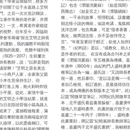
呢？帶著這個疑問，經多方
記》包含《灤陽消夏錄》《如是我聞
于叩開了位于永嘉路上艾明
西雜志》《姑妄言之》和《灤陽續錄
門。之后一次次造訪聊談，
種，一千余則故事，明理勸誡。該書
位著作等身的老作家，并撰
朝志怪小說的傳統，俶詭奇譎，鬼狐
之》一文，希冀老作家能從
洸洋恣肆，包含萬象，可是“儒者著書
的視野。往年至今，因協助
風化，雖齊諧志怪，亦不妥收悖理之
學會等籌備“留念艾明之師長
言”。“年夜旨要回于醇正，欲使人知所
系列運動，我的腦際不時顯現
懲。”（紀昀語）是以，“成教化，助人
親熱的面龐。 危難中碰到朱
是作者的初志。 在沒有成為合刊本之
1925—2017）生前屢次
要《灤陽消夏錄》等五種廣為傳播。
師長教師，說：“以群是我的
年庚申（1800年）由紀昀門人盛時彥
議室啊！”艾明之原名黃志
種筆記合為一編，盛氏說：“又請師長
一小商戶人家，全家靠父親
視一過，然后摹印。”是以這是獨一一
小本生意保持生計。但
者自己檢視、校訂過的，是最值得信
日軍打進上海，炮火剎時炸毀
本，成為傳播的各類版本之“祖本”。此
小平屋。從此，家境中落一
記題“閱微草堂筆記，河間紀氏閱微草
的艾明之小學沒結業，就進
本，北平盛氏看益書屋躲板”，嘉慶庚
白日在陌頭背個小箱為路人
場地八月盛時彥序。此書的板片毀于
紙來了，還抽暇做報童，滿
嘉慶二十一年丙子（1816年），盛時
還往餐館做過洗碗端盆的堂
此書重刻，牌記題“紀曉嵐師長教師筆
人撿球，以此委曲糊口。可
種，嘉慶丙子北平盛氏重鐫”，裝幀精
考進陳鶴琴任校長的“國際難