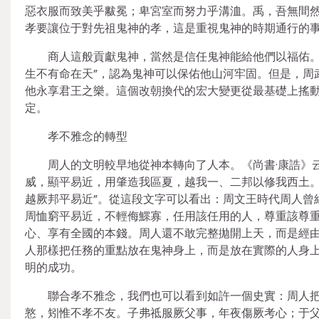
惡衣服而致美乎黻冕；卑宮室而努力乎溝洫。禹，吾無間然
孝要讓位于對先祖鬼神的孝，這是重視鬼神的時期通行的
商人這般貢獻鬼神，當然是信任鬼神能給他們以福佑。
生不有命在天”，認為鬼神可以保佑他山河牢固。但是，周
他永享君王之樂。這個改朝換代的宏大變更從最基礎上搖
定。
孝不雅念的轉型
周人的文明較早地從神本轉向了人本。《尚書·康誥》
威，顯平易近，用肇造我區夏，越我一、二邦以修我西土
越厥邦平易近”。從這段文字可以看出：周文王時代周人曾
周恤窮平易近，不輕侮鰥寡，任用該任用的人，尊重該尊
心、享有全國的本錢。周人還不敢完整拋開上天，而是經
人那樣把任務的重點放在鬼神身上，而是放在實際的人身
明的成功。
聯合孝不雅念，我們也可以看到如許一個史實：周人把
憝，矧惟不孝不友。子弗祗服厥父事，年夜傷厥考心；于