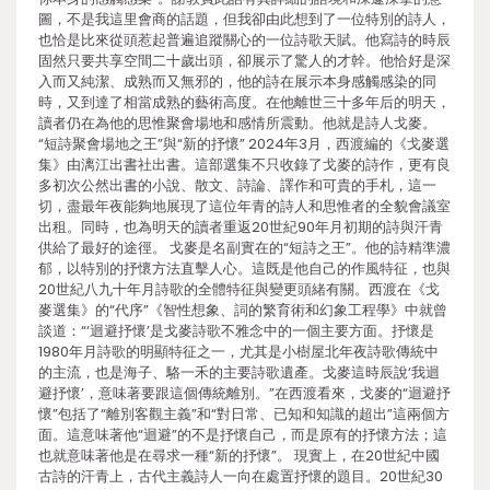
圖，不是我這里會商的話題，但我卻由此想到了一位特別的詩人，
也恰是比來從頭惹起普遍追蹤關心的一位詩歌天賦。他寫詩的時辰
固然只要共享空間二十歲出頭，卻展示了驚人的才幹。他恰好是深
入而又純潔、成熟而又無邪的，他的詩在展示本身感觸感染的同
時，又到達了相當成熟的藝術高度。在他離世三十多年后的明天，
讀者仍在為他的思惟聚會場地和感情所震動。他就是詩人戈麥。
“短詩聚會場地之王”與“新的抒懷” 2024年3月，西渡編的《戈麥選
集》由漓江出書社出書。這部選集不只收錄了戈麥的詩作，更有良
多初次公然出書的小說、散文、詩論、譯作和可貴的手札，這一
切，盡最年夜能夠地展現了這位年青的詩人和思惟者的全貌會議室
出租。同時，也為明天的讀者重返20世紀90年月初期的詩與汗青
供給了最好的途徑。 戈麥是名副實在的“短詩之王”。他的詩精準濃
郁，以特別的抒懷方法直擊人心。這既是他自己的作風特征，也與
20世紀八九十年月詩歌的全體特征與變更頭緒有關。西渡在《戈
麥選集》的“代序”《智性想象、詞的繁育術和幻象工程學》中就曾
談道：“‘迴避抒懷’是戈麥詩歌不雅念中的一個主要方面。抒懷是
1980年月詩歌的明顯特征之一，尤其是小樹屋北年夜詩歌傳統中
的主流，也是海子、駱一禾的主要詩歌遺產。戈麥這時辰說‘我迴
避抒懷’，意味著要跟這個傳統離別。”在西渡看來，戈麥的“迴避抒
懷”包括了“離別客觀主義”和“對日常、已知和知識的超出”這兩個方
面。這意味著他“迴避”的不是抒懷自己，而是原有的抒懷方法；這
也就意味著他是在尋求一種“新的抒懷”。 現實上，在20世紀中國
古詩的汗青上，古代主義詩人一向在處置抒懷的題目。20世紀30