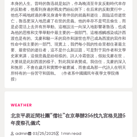
本身的人生。昔時的魯迅就是如許，作為晚清至辛亥反動時代幸存
的反動者，他看到身邊的戰友們紛紜倒下；在后來的反動實行中，
他也不竭地經過的事況身邊年青伴侶的就義和逝往，面臨這些逝世
亡，魯迅更深入地思慮了在世的意義。他的幸存不是茍且偷生，而
是必需活上去并有所舉動。這種設法一向深入地影響著魯迅，也成
為他的思惟和文學舉動中最主要的一個部門。這種感觸感染或許西
渡也是有的。戈麥和駱一禾的寫作和謝世也早已成為西渡的寫作和
性命中很主要的一部門。現實上，我們每小我的性命里都住著最主
要、最密切的逝往者，這不是什么新話題，可是對于寫作者和文學
史家來講，這個意義是紛歧樣的。詩人冷霜曾說，假如戈麥在世，
大要就是此刻西渡的樣子。對此我深表贊成。我信任，戈麥的深入
和無邪，不會在歲月和實際中被磨滅，而會成為那一代詩人在明天
所特有的一份苦守和固執。 （作者系中國國民年夜學文學院傳
授）
WEATHER
北京平易近間社團“儒社”在京舉辦256找九宮格見證5
年度祭孔儀式
admin
03/25/2025
1 min read