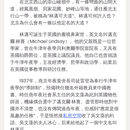
在北京西山的崇山峻嶺中，有一條彎曲的山間大
道，經鳳凰嶺、貝家花圃、妙峰山等地，通往雁北太
行山一帶，被稱為“林邁可大道”。林邁可何許人也？
北京為什么會有一條以他定名的大道？
林邁可誕生于英國的書噴鼻家世，英文名叫邁克
爾·林賽（Michael Lindsay）。他的父親既是一位哲
學家，曾在牛津年夜學貝利奧爾學院當院長，又具有
英國勛爵爵位，是英國上議院議員。他自己也曾就讀
于牛津年夜學，主攻經濟學、哲學和政治學，結業后
在英國從事教導與研討任務。
1937年，燕京年夜黌舍長司徒雷登為奉行牛津年
夜學的“導師制”，預備聘任幾名外籍教員來中國教
書。時任燕年夜社會系主任的吳文藻為此到英國物色
師資，機緣偶合選中了邁克爾·林賽。盡管那時他對中
國并不清楚，也沒有傳聞過燕年夜，但感到“應當是很
風趣的任務”，于是悵然接
私密空間
收了吳文藻的約
請。吳文藻的夫人冰心，后來給他起了一個中文名叫
林邁可。