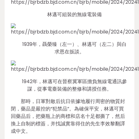
林邁可組裝的無線電裝備
1939年，聶榮臻（左一）、林邁可（左二）與白
求恩在扳談。
1942年，林邁可在晉察冀軍區擔負無線電通訊參
謀，從事電臺裝備的整修和講授任務。
那時，日軍對敵后抗日依據地履行周密的物質封
閉，藥品是嚴控的“犯禁品”。為確保平安，林邁可買
回藥品后，把藥瓶上的商標和店名十足都撕了，然后
換上自制的標簽，并找誠實靠得住的先生李效黎翻譯
成中文。