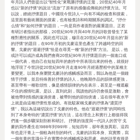
年月詩人們曾提出以“智性化”來戰勝抒懷的泛濫，20世紀40年月
也以“新的抒懷”的說法“流放”了原有的感傷或傳統的抒懷方法。可
以說，繚繞抒懷題目，中國現今世詩人一向有不竭的檢查和摸索，
這里面有藝術層面的摸索，也有檢查詩和時期關系的調試。“抒什
么情”和“如何抒懷”的題目，一向是寫作者面對的嚴重題目。正若
有研討者指出的那樣，20世紀90年月與40年月的詩歌曾發生了某
種對應性的關系，因此也可以說，穆旦在20世紀40年月提出的“新
的抒懷”的題目，在90年月初的戈麥這里也產生了跨越時空的回
響。戈麥的“迴避抒懷”恰是在尋覓一種“新的抒懷”方法。 是以，他
或許可以或許成為我們會商20世紀90年月抒懷題目的一個進口或
一個代表，他自己在短短四年的創作中所表現出來的特色，就很好
地浮現了今世詩從20世紀80年月走進90年月經過歷程中的某種主
要變更。以我本身瀏覽戈麥詩的感觸感染而言，我以為他是一個鐘
情于抒懷，並且特殊善於抒懷的詩人，他晚期作品的韻律感更強，
甚至帶有一種歌頌性，像是感情韻律的內在表示，甚至是一種遮蔽
不住的感情吐露。是以，直到此刻，我讀他的詩仍會很是激動，會
被他帶到情感的漩渦傍邊，被帶到他的節拍傍邊，這在很年夜水平
上就是由這種抒懷性形成的。有批駁家稱戈麥的抒懷為“濃質抒
懷”，我以為這確切說出了戈麥的特色。他在“迴避抒懷”的同時找
到了本身奇特的“濃質抒懷”的方法，這在理念上和實行上都值得我
們進一個步驟深刻剖析和研討。 抒懷的強度與一代詩人的苦守 戈
麥的寫作產生在1988年到1991年，短短四年，卻年夜放異彩。這四
年也是汗青上一個較為特別的時代，戈麥的詩寫本身、寫實際，寫
一個年青的常識分子在實際中的感觸感染和思慮。他的詩里有很是