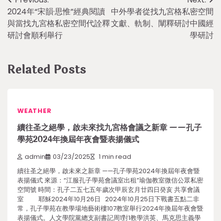
Post
2024年“宋韻·思惟”經典閱讀
中外學者從找九宮格私密空間
navigation
與當找九宮格私密空間代詮釋
文獻、軌制、闡釋研討中國經
研討會順利舉行
學研討
Related Posts
WEATHER
續往圣之絕學，啟未來找九宮格會議之新章 ——孔子
學苑2024年換屆年夜會暨表揚儀式
admin
03/23/2025
1 min read
續往圣之絕學，啟未來之新章 ——孔子學苑2024年換屆年夜會暨
表揚儀式 來源：“江服孔子學苑會議室出租”瑜伽教室微信公眾私密
空間號 時間：孔子二五七五年歲次甲辰玄月廿四日癸亥 共享會議
室 耶穌2024年10月26日 2024年10月25日下戰書五點二非
常，孔子學苑在教學場地藝術樓107教室舉行2024年換屆年夜會暨
表揚儀式。人文學院黨總支副書記周1對1教學洪英、馬克思主義學