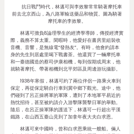
抗日戰鬥時代，林邁可與李效黎常常騎著摩托車
前去北京西山，為八路軍輸送藥品和物質。圖為騎著
摩托車的李效黎。
林邁可擔負8論理學生的經濟學導師，傳授經濟實
際，義務不算太重。閑暇時，他愛好在書房里組裝收
音機、音響，是無線電“發熱友”。有時，他會約請本
身的先生到居處里喝下戰書茶。他還買了一輛摩托車
和一臺德國造的蔡司伊康相機，每到假期或周末，他
就騎著摩托、帶著相機到北平郊區及周邊游玩攝影。
1938年寒假，林邁可約了兩位伴侶一路乘火車到
保定，再從保定騎自行車到冀中鄉下觀光。途中，他
們碰到了呂正操將軍的軍隊，遭到了本地軍平易近的
熱忱招待，甚至被約請介入游擊隊襲擊日軍的舉動。
隨后，在呂正操軍隊的護送下，林邁可一行超出平漢
鐵路，在山西五臺山見到了加拿年夜大夫白求恩。
林邁可來中國時，曾和白求恩乘統一艘船。倆人