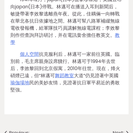
向japan(日本)停戰。林邁可在播送入耳到新聞后，
敏捷帶著李效黎逃離燕年夜。從此，佳耦倆一向轉戰
在華北各抗日依據地之間。林邁可幫八路軍補綴無線
電收發報機，給軍隊技巧員講解無線電課程；李效黎
則作些查詢拜訪研討，并在電訊黌舍擔任教英文。
教
學
個人空間
抗克服利后，林邁可一家前往英國。臨
別前，毛主席親身設席餞行。林邁可于1994年去世
后，李效黎回到北京假寓，2010年往世。現在，烽火
硝煙已遠，但“林邁可
舞蹈教室
大道”仍見證著中英國
瑜伽場地
民的美妙友情，見證著抗日軍平易近的勇敢
堅強。
Previous:
Next: