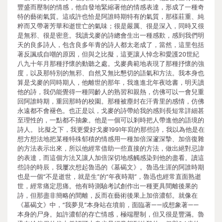
豐盛而壓制的情感，他自發地緊縮著他的情感表達，形成了一種奇
特的藝術氣質。這或許也恰是阿誰時期特有的氣質，那樣莊重、純
粹而又帶著芳華和逝世亡的氣味；很是嚴厲、很是深入，同時又很
是無邪、很是密意。我讀戈麥的詩總會生出一種感歎，感到我們明
天的良多詩人，包含良多年青的詩人都太老成了，當然，這里包括
著反諷或自嘲的原因，但與之比擬，這更讓人悼念和愛護20世紀
八九十年月那種抒懷的動聽之處。戈麥典範地表現了那種抒懷的強
度，以及那特別的無邪、自然又無比懇切的語氣和方法。我本身也
算是戈麥的同時期人，他離世的那年，我進進北年夜唸書，明天讀
他的詩，我仍能覺得一種同齡人的熟習和親熱，仿佛可以一會兒重
回阿誰時期，重回那時的校園。那種被塵封在汗青里的感情，仿佛
永遠都不會褪色。也正是以，戈麥的詩帶給我的感到長短常詳細甚
至理性的，一點都不抽象。他是一個可以剎時把人帶進他的語境的
詩人。 比擬之下，我更愛好戈麥1991年寫的那些詩，我以為他是在
想方想法地把某種特殊郁積的情感用一種加倍深邃深摯、加倍復雜
的方法表示出來，所以他經常借助一些直接的方法，做出絕對忌諱
的表達，而這個方法又讓人加倍深切地感觸感染到他的盡看。讀這
些詩的時辰，我屢次想起魯迅的《墓碣文》。魯迅生涯的阿誰時期
也是一個“不是逝世，就是生”的“年夜時期”，魯迅也經常直面熟逝
世，經常痛定思痛。他有時測驗考試創作出一種更具間離後果的
詩，但那盡非簡略的間離，反而在藝術後果上加倍濃郁。就像在
《墓碣文》中，“我夢見”本身站在墳前，面臨著——或想象著——
本身的尸身。如許濃郁的存亡情感，極端壓制，但又很是豐滿。魯