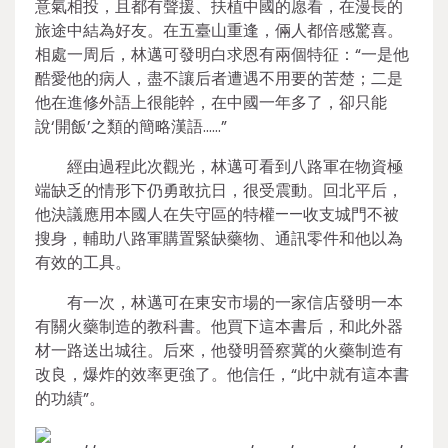
意氣相投，且都有聲援、扶植中國的愿看，在漫長的
旅途中結為好友。在五臺山重逢，倆人都倍感驚喜。
相處一周后，林邁可發明白求恩有兩個特征：“一是他
酷愛他的病人，盡不讓后者遭遇不用要的苦楚；二是
他在進修外語上很能幹，在中國一年多了，卻只能
說‘開飯’之類的簡略漢語……”
經由過程此次觀光，林邁可看到八路軍在物資極
端缺乏的情形下仍勇敢抗日，很受震動。回北平后，
他決議應用本國人在失守區的特權——收支城門不被
搜身，輔助八路軍購置緊缺藥物、通訊零件和他以為
有效的工具。
有一次，林邁可在東安市場的一家信店發明一本
有關火藥制造的教科書。他買下這本書后，和此外器
材一路送出城往。后來，他發明晉察冀的火藥制造有
改良，爆炸的效率更強了。他信任，“此中就有這本書
的功績”。