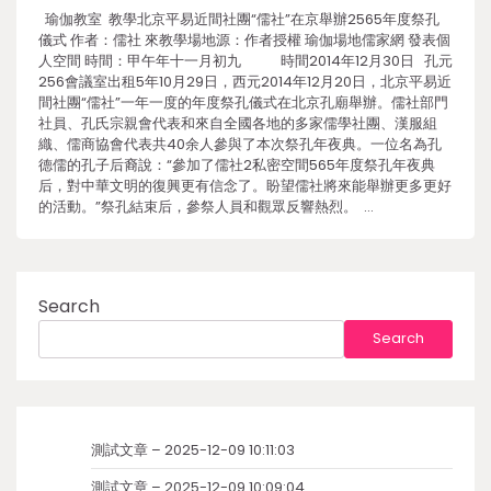
瑜伽教室 教學北京平易近間社團“儒社”在京舉辦2565年度祭孔
儀式 作者：儒社 來教學場地源：作者授權 瑜伽場地儒家網 發表個
人空間 時間：甲午年十一月初九 時間2014年12月30日 孔元
256會議室出租5年10月29日，西元2014年12月20日，北京平易近
間社團“儒社”一年一度的年度祭孔儀式在北京孔廟舉辦。儒社部門
社員、孔氏宗親會代表和來自全國各地的多家儒學社團、漢服組
織、儒商協會代表共40余人參與了本次祭孔年夜典。一位名為孔
德儒的孔子后裔說：“參加了儒社2私密空間565年度祭孔年夜典
后，對中華文明的復興更有信念了。盼望儒社將來能舉辦更多更好
的活動。”祭孔結束后，參祭人員和觀眾反響熱烈。 …
Search
Search
測試文章 – 2025-12-09 10:11:03
測試文章 – 2025-12-09 10:09:04