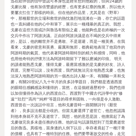
迅在給伴侶的信中曾認可本身也是經常想到他殺的，但與24歲的
戈麥比擬，他有加倍豐盛的經歷，也有更多紅塵的拖累，所以他大
要屢次扛住了那樣的時辰。但在他的作品里，尤其是在《野草》
中，那種厭世的立場和救世的熱忱激烈地混淆在一路，存亡的話題
也一直糾纏在他的心中和筆下，展示出一種殘暴的真正的。我想，
戈麥在這些方面或許與魯迅有類似之處，他能夠也是在終極的一次
交兵中作出了阿誰決議。正由於阿誰決議是在不竭的交兵中得來
的，是以，他的離世并不是勇敢、不是迴避，而是一種英勇。在我
看來，戈麥的密意和英勇、嚴厲和無邪，都典範地表現了他寫作的
阿誰時期的氣質。他代表著阿誰時期特別的精力和感情，同時，他
也用他奇特的抒懷方法為阿誰時期留下了難以磨滅的印痕。 明天
的讀者能熟悉戈麥、懂得戈麥，最應當感激的是戈麥的好友、詩人
西渡。完整可以說，沒有西渡，我們就無法完全地熟悉戈麥，也無
法深入地熟悉阿誰時期的另一個杰出詩人駱一禾。有關駱一禾和戈
麥，有關20世紀八九十年月的良多詩學題目，我們都是透過西渡
的眼睛往感觸感染和懂得的，當然，在這個經過歷程中，我們也得
以加倍懂得作為詩人的西渡自己。西渡對于中國古代詩學中的“修
遠”“壯烈”“高尚”“純粹”等題目的尋求和固執，一向很是令人激動。
西渡曾在一次說話中坦言，他和戈麥昔時一路開辦詩刊《厭世
者》，良多設法都是分歧的。但當戈麥選擇了逝世亡，他忽然認識
到他本身就不克不及逝世了。我想，他的意思是說，他擔當起了為
戈麥做完良多未盡任務的任務。他的這句話讓我想到了范愛農逝世
后的魯迅。異樣地，當身邊的人倒下以后，幸存者肩起了一種汗青
的債權，也具有了一種特別的任務。他們要帶著故交的性命，走完