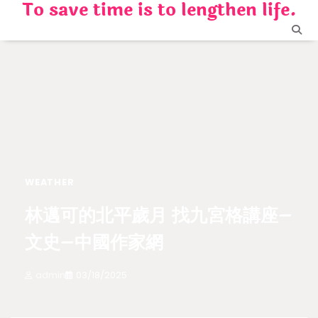
To save time is to lengthen life.
Skip
to
content
WEATHER
林邁可的北平歲月 找九宮格講座–
文史–中國作家網
admin
03/18/2025