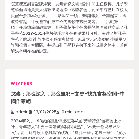
院黨總支副書記陳洋安、洪州青瓷文明研討中間主任楊博、孔子學
苑瑜伽場地負責人潘教學場地澤中蒞臨參會，孔子學苑歷屆在校人
員配合參加本次活動。 活動第一項，奏唱國歌。全體起立，國
歌聲響起，年夜會在莊嚴神圣的國歌中拉開尾聲。 活動第二
項，任務總瑜伽教室結。孔子學苑第七任會長彭勝強總結交流了孔
子學苑2023-2024學教學場地年任務結果與收獲。表達了對孔子
學苑全體成1對1教學員的感謝和贊美，以及對未來美妙的小樹屋期
許和祝個人空間願。并提出孔子學苑在接下來的成長之路中，若何
解決今朝存在的缺乏。…
WEATHER
戈麥：那么深入，那么無邪–文史-找九宮格空間-中
國作家網
admin
03/07/2025
0 min read
2024年12月，93歲的謝冕傳授在第41屆“芳華詩會”發布會上呼
吁，青年詩人“不要一開端就寫得很成熟”，“不要一會兒尋求深
入”，要回到詩歌天然純潔的狀況，“無邪一些，老練一些”，“展示
你本身的感觸感染”。謝教員此話有其詳細的語境和深邃深摯的意