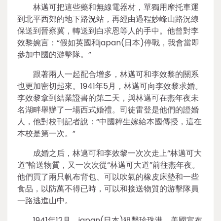
林邁可把這些藥和無線電器材，單獨用摩托車運
到北平西郊的地下路況站，再經由過程妙峰山路況線
保送到晉察冀，轉送到白求恩等人的手中。他曾對李
效黎婉言：“假如英國和japan(日本)停戰，我會當即
參加中國的游擊隊。”
跟著兩人一起配合增多，林邁可和李效黎的關系
也更加密切起來。1941年5月，林邁可向李效黎求婚。
李效黎拿到結業證書的第二天，與林邁可在燕年夜未
名湖畔舉辦了一場西式婚禮。司徒雷登是他們的證婚
人，他對校刊記者說：“中國粹生嫁給本國傳授，這在
本校是第一次。”
成婚之后，林邁可和李效黎一次次走上“林邁可大
道”輸送物質，又一次次從“林邁可大道”前往燕年夜。
他們買了兩只帆布背包、可以吹氣的橡皮床墊和一些
食品，以防萬不得已時，可以和接送物質的游擊隊員
一路逃進山中。
1941年12月，japan(日本)狙擊珍珠港，美國宣布