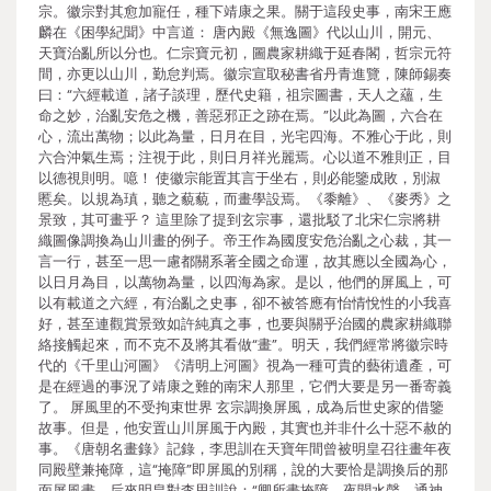
宗。徽宗對其愈加寵任，種下靖康之果。關于這段史事，南宋王應
麟在《困學紀聞》中言道： 唐內殿《無逸圖》代以山川，開元、
天寶治亂所以分也。仁宗寶元初，圖農家耕織于延春閣，哲宗元符
間，亦更以山川，勤怠判焉。徽宗宣取秘書省丹青進覽，陳師錫奏
曰：“六經載道，諸子談理，歷代史籍，祖宗圖書，天人之蘊，生
命之妙，治亂安危之機，善惡邪正之跡在焉。”以此為圖，六合在
心，流出萬物；以此為量，日月在目，光宅四海。不雅心于此，則
六合沖氣生焉；注視于此，則日月祥光麗焉。心以道不雅則正，目
以德視則明。噫！ 使徽宗能置其言于坐右，則必能鑒成敗，別淑
慝矣。以規為瑱，聽之藐藐，而畫學設焉。《黍離》、《麥秀》之
景致，其可畫乎？ 這里除了提到玄宗事，還批駁了北宋仁宗將耕
織圖像調換為山川畫的例子。帝王作為國度安危治亂之心裁，其一
言一行，甚至一思一慮都關系著全國之命運，故其應以全國為心，
以日月為目，以萬物為量，以四海為家。是以，他們的屏風上，可
以有載道之六經，有治亂之史事，卻不被答應有怡情悅性的小我喜
好，甚至連觀賞景致如許純真之事，也要與關乎治國的農家耕織聯
絡接觸起來，而不克不及將其看做“畫”。明天，我們經常將徽宗時
代的《千里山河圖》《清明上河圖》視為一種可貴的藝術遺產，可
是在經過的事況了靖康之難的南宋人那里，它們大要是另一番寄義
了。 屏風里的不受拘束世界 玄宗調換屏風，成為后世史家的借鑒
故事。但是，他安置山川屏風于內殿，其實也并非什么十惡不赦的
事。《唐朝名畫錄》記錄，李思訓在天寶年間曾被明皇召往畫年夜
同殿壁兼掩障，這“掩障”即屏風的別稱，說的大要恰是調換后的那
面屏風畫。后來明皇對李思訓說：“卿所畫掩障，夜聞水聲，通神