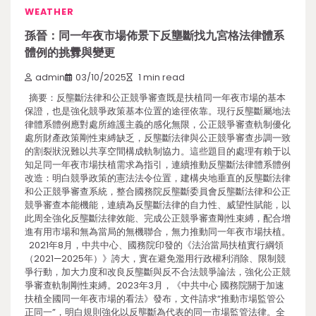
WEATHER
孫晉：同一年夜市場佈景下反壟斷找九宮格法律體系
體例的挑釁與變更
admin
03/10/2025
1 min read
摘要：反壟斷法律和公正競爭審查既是扶植同一年夜市場的基本
保證，也是強化競爭政策基本位置的途徑依靠。現行反壟斷屬地法
律體系體例應對處所維護主義的感化無限，公正競爭審查軌制優化
處所財產政策剛性束縛缺乏，反壟斷法律與公正競爭審查步調一致
的割裂狀況難以共享空間構成軌制協力。這些題目的處理有賴于以
知足同一年夜市場扶植需求為指引，連續推動反壟斷法律體系體例
改造：明白競爭政策的憲法法令位置，建構央地垂直的反壟斷法律
和公正競爭審查系統，整合國務院反壟斷委員會反壟斷法律和公正
競爭審查本能機能，連續為反壟斷法律的自力性、威望性賦能，以
此周全強化反壟斷法律效能、完成公正競爭審查剛性束縛，配合增
進有用市場和無為當局的無機聯合，無力推動同一年夜市場扶植。
2021年8月，中共中心、國務院印發的《法治當局扶植實行綱領
（2021—2025年）》誇大，實在避免濫用行政權利消除、限制競
爭行動，加大力度和改良反壟斷與反不合法競爭論法，強化公正競
爭審查軌制剛性束縛。2023年3月，《中共中心 國務院關于加速
扶植全國同一年夜市場的看法》發布，文件請求“推動市場監管公
正同一”，明白規則強化以反壟斷為代表的同一市場監管法律。全