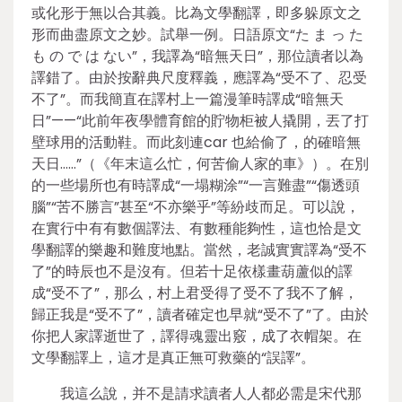
或化形于無以合其義。比為文學翻譯，即多躲原文之
形而曲盡原文之妙。試舉一例。日語原文“た ま っ た
も の で は ない”，我譯為“暗無天日”，那位讀者以為
譯錯了。由於按辭典尺度釋義，應譯為“受不了、忍受
不了”。而我簡直在譯村上一篇漫筆時譯成“暗無天
日”——“此前年夜學體育館的貯物柜被人撬開，丟了打
壁球用的活動鞋。而此刻連car 也給偷了，的確暗無
天日……”（《年末這么忙，何苦偷人家的車》）。在別
的一些場所也有時譯成“一塌糊涂”“一言難盡”“傷透頭
腦”“苦不勝言”甚至“不亦樂乎”等紛歧而足。可以說，
在實行中有有數個譯法、有數種能夠性，這也恰是文
學翻譯的樂趣和難度地點。當然，老誠實實譯為“受不
了”的時辰也不是沒有。但若十足依樣畫葫蘆似的譯
成“受不了”，那么，村上君受得了受不了我不了解，
歸正我是“受不了”，讀者確定也早就“受不了”了。由於
你把人家譯逝世了，譯得魂靈出竅，成了衣帽架。在
文學翻譯上，這才是真正無可救藥的“誤譯”。
我這么說，并不是請求讀者人人都必需是宋代那