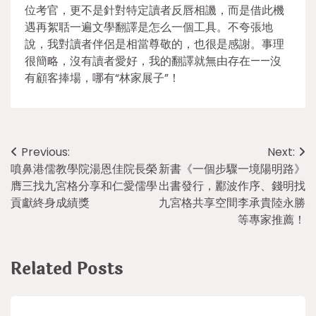
位考官，更不是針對特定讀者反唇相譏，而是借此機
遇再絮聒一遍文學翻譯是怎么一個工具。不夸張地
說，我對讀者伴侶是相當尊敬的，也很是感謝。事理
很簡略，沒有讀者愛好，我的翻譯就無由存在——沒
有顧客捧場，哪有“林家展子”！
Post
Previous:
Next:
噴鼻港儒教學院湯恩佳院長榮
新書《一個步驟一境陽明路》
navigation
膺三找九宮格分享和仁愛儒學
出書發行，酈波作序、錢明找
貢獻終身成績獎
九宮格共享空間李承貴陸永勝
等專家推薦！
Related Posts