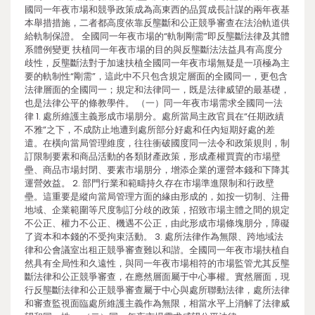
國同一年夜市場和競爭政策成為高東西的品質成長計謀的兩年夜基
本舉措措施，二者都高度依靠反壟斷和公正競爭審查在法治軌道供
給軌制保證。 全國同一年夜市場的“軌制剛需”即反壟斷法律及其體
系體例變更 扶植同一年夜市場的目的與反壟斷法法益具有高度分
歧性，反壟斷法對于加速扶植全國同一年夜市場無疑是一項極為主
要的軌制性“剛需”，這此中不只包含規定層面的全國同一，更包含
法律層面的全國同一；規定和法律同一，既是法律威望的最基礎，
也是法律公平的條教學件。 （一）同一年夜市場需求全國同一法
律 1. 處所維護主義形成市場朋分。處所當局主政官員在“任期政績
不雅”之下，不成防止地遭到處所部分好處和任內短期好處的差
遣。在橫向當局管理維度，往往衝破國度同一法令和政策規則，制
訂限制要素和商品活動的各類財產政策，形成產權買賣的市場壁
壘、商品市場封閉、要素市場朋分，增添企業的運營本錢和下降其
運營效益。 2. 部門行業和範疇持久存在市場準進限制和行政壁
壘。這重要是縱向當局管理方面的緣由形成的，如按一切制、注冊
地域、企業範圍等尺度制訂分歧的政策，招致市場主體之間的規定
不公正、權力不公正、機遇不公正，由此形成市場條塊朋分，障礙
了資本和本錢的不受拘束活動。 3. 處所法律作為無限、跨地域法
律和公會議室出租正競爭審查難以和諧。全國同一年夜市場扶植自
然具有全局性和久遠性，與同一年夜市場相符的市場監管尤其反壟
斷法律和公正競爭審查，在應然層面屬于中心事權。實然層面，現
行反壟斷法律和公正競爭審查屬于中心與處所聯動法律，處所法律
和審查監視面臨處所維護主義作為無限，相當水平上消解了法律威