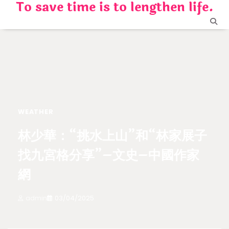
To save time is to lengthen life.
Skip
to
content
WEATHER
林少華：“挑水上山”和“林家展子
找九宮格分享”–文史–中國作家
網
admin
03/04/2025