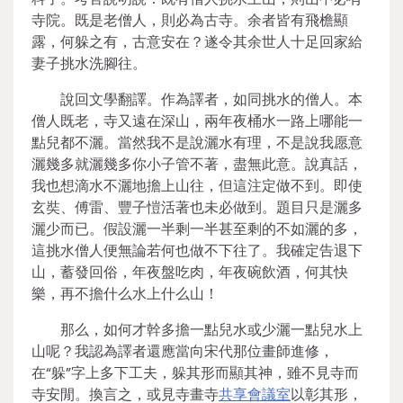
寺院。既是老僧人，則必為古寺。余者皆有飛檐顯
露，何躲之有，古意安在？遂令其余世人十足回家給
妻子挑水洗腳往。
說回文學翻譯。作為譯者，如同挑水的僧人。本
僧人既老，寺又遠在深山，兩年夜桶水一路上哪能一
點兒都不灑。當然我不是說灑水有理，不是說我愿意
灑幾多就灑幾多你小子管不著，盡無此意。說真話，
我也想滴水不灑地擔上山往，但這注定做不到。即使
玄奘、傅雷、豐子愷活著也未必做到。題目只是灑多
灑少而已。假設灑一半剩一半甚至剩的不如灑的多，
這挑水僧人便無論若何也做不下往了。我確定告退下
山，蓄發回俗，年夜盤吃肉，年夜碗飲酒，何其快
樂，再不擔什么水上什么山！
那么，如何才幹多擔一點兒水或少灑一點兒水上
山呢？我認為譯者還應當向宋代那位畫師進修，
在“躲”字上多下工夫，躲其形而顯其神，雖不見寺而
寺安閒。換言之，或見寺畫寺
共享會議室
以彰其形，