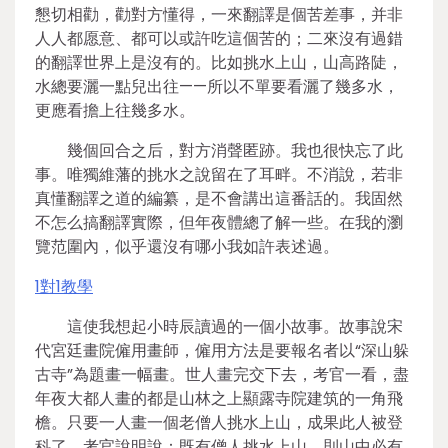
懇切相勸，勸對方懂得，一來翻譯是個苦差事，并非
人人都愿意、都可以或許吃這個苦的；二來沒有過錯
的翻譯世界上是沒有的。比如挑水上山，山高路陡，
水總要灑一點兒出往——所以不單要看灑了幾多水，
更應看擔上往幾多水。
幾個回合之后，對方消聲匿跡。我也很快忘了此
事。唯獨維藩的挑水之說留在了耳畔。不消說，若非
真懂翻譯之道的編纂，是不會講出這番話的。我固然
不怎么搞翻譯實際，但年夜體總了解一些。在我的瀏
覽范圍內，似乎還沒有哪小我如許表述過。
1對1教學
這使我想起小時辰讀過的一個小故事。故事說宋
代宮廷畫院僱用畫師，僱用方法是要報名者以“深山躲
古寺”為題畫一幅畫。世人畫完交下去，考官一看，盡
年夜大都人畫的都是山林之上顯露寺院建筑的一角飛
檐。只要一人畫一個老僧人挑水上山，成果此人被登
科了。考官說明說：既有僧人挑水上山，則山中必有