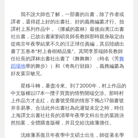
我不說大師也了解，一部書的出書，除了作者或
譯者，還得趕上好的出書社、好的義務編纂才行。拙
譯村上系列作品中，《挪威的叢林》最後由漓江出書
社出書，已故出書家劉碩良師長教師那時親身敲定由
從南京年夜學結業不久的汪正球任責編，其后陸續出
書了五卷本“村上春樹精品集”。其間李景端師長教師
任社長的譯林出書社出書了《舞舞舞》（時名《芳
舞
蹈場地
華的舞步》）和《奇鳥行狀錄》，義務編纂為
好友葉宗敏兄。
星移斗轉，暑盡冷來。到了2000年，村上作品的
中文版權以17本一攬子買賣的情勢開端交涉。那時村
上作品方才走紅，在書號受限的情形下獨占17個書號
并非易事。合法此外出書社為此遲疑未定之時，時任
上海譯文出書社社長的清華年夜學文科出生的葉路決
然拍案，全體購進版權，并且交給沈維藩擔任。
沈維藩系復旦年夜學中文碩士出生，師從著名學