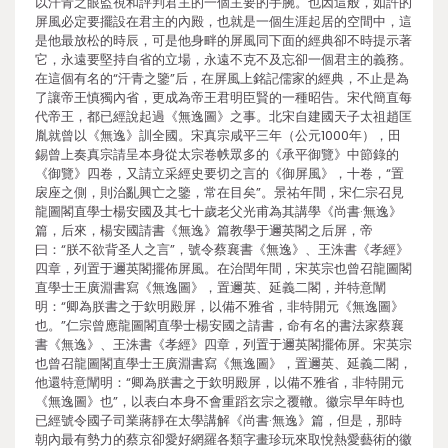
以汗青之眼監視和評判君主的一個主要的手腕。也因這般，如許的
屏風必定要擺設在君主的內殿，也就是一個生涯起居的空間中，這
是他最放松的時辰，可是他身畔的屏風同下面的經典卻不時提示著
它，永遠要堅持自省的立場，永遠不克不及忘卻一個君主的義務。
在這個有名的“汗青之鑒”后，在屏風上銘記儒家的經典，不止是為
了讓帝王慎獨內省，更成為帝王君明臣賢的一種昭告。宋代簡直每
代帝王，都已經說起過《無逸圖》之事。北宋自建國天子太祖趙匡
胤就曾以《無逸》訓全國。宋真宗咸平三年（公元1000年），田
錫曾上奏真宗請呈本身從太宗卷帙眾多的《承平御覽》中節錄的
《御覽》四卷，又請立采經史要切之言的《御屏風》，十卷，“置
扆座之側，則治亂興亡之鑒，常在目矣”。景祐年間，宋仁宗召見
龍圖閣直學士楊安國及其七十歲老父光甫為其講學《尚書·無逸》
篇，后來，楊安國請書《無逸》篇教學于邇英閣之后屏，帝
曰：“朕不欲背圣人之言”，號令蔡襄書《無逸》、王洙書《孝經》
四章，列置于邇英閣擺佈屏風。在治閏年間，宋英宗也曾召龍圖閣
直學士王廣淵書寫《無逸圖》，置邇英、延義二閣，并特意闡
明：“卿為朕書之于欽明殿屏，以備不雅省，非特開元《無逸圖》
也。”仁宗曾應龍圖閣直學士楊安國之請書，命有名的書法家蔡襄
書《無逸》、王洙書《孝經》四章，列置于邇英閣擺佈屏。宋英宗
也曾召龍圖閣直學士王廣淵書寫《無逸圖》，置邇英、延義二閣，
他還特意闡明：“卿為朕書之于欽明殿屏，以備不雅省，非特開元
《無逸圖》也”，以表白本身不會重蹈玄宗之覆轍。徽宗早年時也
已經號令國子司業蔣靜在太學講解《尚書·無逸》篇，但是，那時
朝內最有勢力的蔡京卻愛好網羅各類字畫珍玩來取悅熱愛藝術的徽