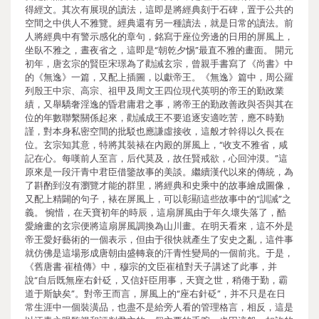
得經文。其次有展現的讀法，這即是將經典刻于石碑，置于公共的
空間之中供人不雅覽。經典還有另一種讀法，就是日常的讀法。前
人將經典中有警示感化的章句，銘寫于座位旁邊的日用的屏風上，
坐臥不雅之，晝夜省之，這即是“朝乾夕惕”最直不雅的畫面。 開元
初年，唐玄宗的賢臣宋璟為了勸誡玄宗，曾親手書寫了《尚書》中
的《無逸》一篇，又配上插圖，以獻帝王。《無逸》篇中，周公羅
列殷王中宗、高宗、祖甲及周文王四位現代英明的帝王的勤政業
績，又舉驕奢淫逸的昏君庸君之事，將帝王的勤政善政與否與其在
位的年數聯繫關係起來，勸誡成王不要追逐安適吃苦，應不時勤
謹，對本身私密空間的批駁也應謙虛接收，這般才幹得以久長在
位。玄宗知其意，特將其裝裱在內殿的屏風上，“收支不雅省，咸
記在心。每嘆前人至言，后代莫及，故任賢戒欲，心回沖漠。”這
原來是一段汗青中君臣借鑒故事的美談。繼續漢代以來的傳統，為
了斟酌到沒有瀏覽才能的群里，將經典和史乘中的故事繪成圖像，
又配上精闢的句子，裱在屏風上，可以彰顯這些故事中的“訓誡”之
義。 惋惜，在天寶初年的時辰，這扇屏風由于年久壞失落了，酷
愛繪畫的玄宗便將這扇屏風調換為山川畫。在明天看來，這不外是
帝王愛好藝術的一個表示，但由于很快就產生了安史之亂，這件事
就仿佛是這場形成唐朝由盛轉衰的汗青性變局的一個前兆。于是，
《舊唐書·崔植傳》中，穆宗的文臣崔植對天子講述了此事，并
說“自后既無座右針砭，又信奸臣用事，天寶之世，稍倦于勤，霸
道于斯缺矣”。對帝王而言，屏風上的“座右針砭”，并不只是在日
常生涯中一個裝潢品，也盡不是給旁人看的管理格言，相反，這是