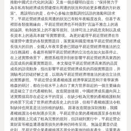
推動中國式古代化的決議》又進一個步驟明白提出：“保持努力于
為非私有制經濟成長營建傑出周遭的狀況和供給更多機遇的方針政
策”。 應該明白的是，在中心多輪次微觀調控話語的激勵和請求
下，平易近營經濟成長周遭的狀況已有較年夜幅度改良。但基于表
裡部各類復雜緣由，平易近營經濟也不時面對“言論不雅念上的過
錯論調、軌制政策上的不服等規則、法律司法上的疏忽克制以及成
長資本上的過高本錢”等實際窘境。 為更好處理平易近營經濟在市
場運營中遭受的各類實際題目，落實黨和國度增進平易近營經濟成
長強大的目的，全國人年夜常委會已開啟平易近營經濟增進法的立
法任務議程，各處所有關平易近營經濟的立法也在如火如荼停止。
在上述實際佈景下，應體系梳理并剖析影響平易近營經濟高東西的
品質成長的嚴重實際題目。 本文擬從平易近營經濟高東西的品質
成長的語境動身，指出影響平易近營經濟成長的四個實際題目，并
測驗考試切磋紓解之道，以期為平易近營經濟增進法的迷信立法供
給實際參照。 平易近營企業產權維護 經濟學家諾思和汗青學家弗
格森的研討，都在分歧水平上表白了東方世界鼓起的一個主要緣由
就是確立了古代產權軌制。改造開放後期，中國經濟成長趨向與上
述實際描寫存在必定水平的背反，在缺少較為完整的產權維護軌制
的佈景下完成了世界經濟成長史上的古跡，但相干產權維護法令軌
制缺掉也簡直是法治扶植的缺點。 跟著改造開放深刻推動，我國
產權維護法令軌制逐步完美，平易近營企業的產權維護至多在軌制
表達層面上完成了較為完整的規則，但詳細到實行中，平易近營企
業財富等權益遭遇傷害損失的事例仍時有呈現。 無論是曩昔仍是
此刻，平易近營企業產權維護不周全的案例均時有產生，這重要表