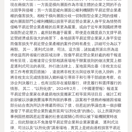
現在兩個方面：一方面是橫向層面作為市場主體的企業之間的不合
法競爭與侵權；另一方面是縱向層面公權利機關對平易近營企業產
權的傷害損失。相較于橫向層面分歧一切制類型企業之間的侵權，
縱向層面部門公權利機關以損害平易近營企業家人身平安為情勢而
侵略平易近營企業產權的后果更為嚴重。或由于近年來我國經濟增
加面對必定壓力，處所財務趨于嚴重，即便是在國度鼎力支撐平易
近營經濟成長強大的佈景下，各地損害平易近營企業家人身平安從
而傷害損失平易近營企業產權的案件仍時有產生，詳細可分為以下
兩類。 其一，逐利式法律、司法。這方面，諸如處所派出所為追
求收益而跨省級行政區域法律，毀傷平易近營企業好處的相干報道
時有呈現，這種違背公安部相講座場地干辦案規則的做法實質上都
是逐利式司法的表現。外行政法律上，某地當局出臺《非稅支出征
督工作考察賞罰措施》，違規將非稅支出與征收單元收入掛鉤，并
將非稅支出完成情形歸入鄉科級引導班子和引導干部績效考察。在
涉企判決履行上，也有法院存在逾額履行、肆意履行和選擇履行的
情形。 其二，“以刑化債”。2024年2月，《中國運營報》報道某
平易近營企業家在承建易地扶貧搬家工程等當局項目后，催討工程
款卻被以涉嫌挑釁滋事而拘留的事務，該案相干債務終極雖因省級
部分結合查詢拜訪并傳遞而得以了債，但惹起的爭議也進一個步驟
激發了平易近營企業對處所當局“以刑化債”的擔心。以上所羅列的
事例固然都因惹起普遍的社會追蹤關心而得以被下級機關實時改
正，但此類做法不免激發平易近營企業和企業家憂慮。 逐利式法
律、司法以及“以刑化債”講座場地，實質上是經由過程損害平易近