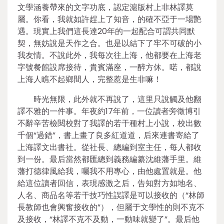
文學涵養帶來的文字功底，認定滬版村上非林譯莫
屬。你看，我就如許趕上了知音，的確不亞于一場艷
遇。現實上我們這長達20年的一起配合可謂共同默
契，無妨說是天作之合。也是以結下了牢不可破的小
我友情。不說此外，我每次往上海，他都要在上海老
字號餐館設席接待，貴賓滿座，一醉方休。喏，都說
上海人瞧不起鄉間人，完整惹是生非嘛！
時光無限，此外就不再說了，這里只說觸及他翻
譯不雅的一件事。年夜約17年前，一位讀者旁徵博引
不辭辛苦檢閱校對了我譯的若干種村上小說，校出數
千個“過錯”，書上畫了良多紅道道，后來連書寄給了
上海譯文出書社。從社長、總編到室主任，每人都收
到一份。最后當然都匯總到義務編纂沈維藩手里。維
藩打德律風給我，囑我不用專心，由他處置就是。他
給這位讀者回信，表現感激之后，告知對方如地名、
人名、商品名等若干技巧性誤譯是可以接收的（“林師
長教師也會興奮接收的”），但屬于文學性的則不克不
及接收，“林譯不克不及動，一動味就變了”。最后他