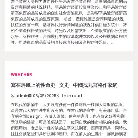
營企業家人身權力進而侵略平易近營企業產權，這事關高東西的品
質營商周遭的狀況扶植、平易近營經濟投資興業停止和平易近營經
濟高東西的品質成長的傑出社會言論氣氛，是影響平易近營經濟高
東西的品質成長的重要原因。 起首，產權維護是營商周遭的狀況
扶植的要害一環，活著界銀行營商周遭的狀況評價目標系統中，諸
如企業產權掛號的法式、時光以及所需支出，企業股東的訴訟方便
水平、訴權維護，合同履行中的膠葛處理本錢以及公權機關產權維
護、司法東西的品質等均直接或直接觸及產權維護題目。…
WEATHER
寫在屏風上的性命史–文史–中國找九宮格作家網
admin
03/05/2025
1 min read
在現代的器物中，大要沒有任何一件像屏風一樣同人這般的親近。
這是古代人的生涯中所沒有的。在古代的居室中，有著那坦蕩、合
宜的空間design、有讓人溫馨、便利的家具，也有效來好看和顯
示咀嚼的裝潢，可是唯獨缺乏了一位同自我的性命相親的伴侶。我
們應用物，老是以一種冷淡的主宰來規則著、應用著用具，同時也
往往會被這些用具所規則和應用。而在前人的生涯中，屏風飾演著