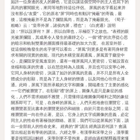
如許一位身邊的友人的腳色，它是以讓這個空間中的主人也寫下的
高尚的審閱眼光，來同等地對待這位伴侶。 屏風的名字看起來并
沒有那么“友愛”，它的原名“屏”同時也有動詞“掩蔽”的寄義，最
後，這種掩蔽并不是為了攔阻風尚，而是為了掩蔽眼光。《荀子·
粗略》云：“皇帝外屏，諸侯內屏，禮也”；《白虎通》說明
說：“所以設屏何？ 屏，所以自障也，示極臣下之故也。”表裡的眼
光被屏攔阻，其成果令人發生的肅靜之心，一個“禮”的次序從心思
的暗示和軌制雙重的層面獲得最基礎的加大力度。 在居室外部，
從這個較晚發生的名字便可以看出，“屏風”則更多是有著同身材需
求有關的現實的效能。現代的木構堂屋易通風，屏風置于廳堂中
心，是攔阻穿堂風進室的，還有一種屏風同人更密切，它被設置在
坐榻和臥床的旁邊，以在憩息時為人擋風，并且也可以安寧心神。
它同人身材的密切，決議了如許的屏風的意義，并不只是所有人全
體成分的彰顯，而是為了主人身材的愜適，以及同他心坎停止溝
通。此時，屏風下面所承載的文字和圖像，開端產生了主要的感化
——它們被瀏覽了。在彰顯“禮”的屏上，圖像凡是只是象征的感
化，人們不需求細細不雅覽，只需懂得這種圖像同權利之間的象征
關系即可了。可是，在身畔的屏風上，人們天然地會往瀏覽它，這
種瀏覽甚至比書本的瀏覽更頻仍和細致，由於只需在坐臥之間，這
種瀏覽就一向在停止著。是以，它身上的文字或圖像的意義，必定
同主人的性命有著極強的聯絡。甚至，我們可以從屏風的下面，讀
出一全部前人的性命史來。 經典的“屏”讀法 經典該若何讀？ 會議
室出租起首有學術的讀法。六經之學，有漢學和宋學之分，漢學重
要是按照訓詁解經，宋學則更不受拘束，是經由過程闡釋義理來懂