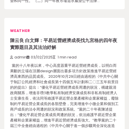
望和同一性。 （二）同一年夜市場需求威望公平法律…
WEATHER
陳云良 白文輝：平易近營經濟成長找九宮格的四年夜
實際題目及其法治紓解
admin
03/02/2025
1 min read
黨的十八年夜以來，中心高度器重平易近營經濟成長，以明白而
果斷的立場在頂層design層面出臺多項方針政策推進平易近營經
濟高東西的品質成長。 2020年10月29日經由過程的《中共中心關
于制訂公民經濟和社會成長第十四個五年計劃和二〇三五年前景目
的的提出》提出：“優化平易近營經濟成長周遭的狀況，構建親清
政商關系，增進非1對1教學私有制經濟安康成長和非私有制經濟人
士安康生長，依法同等維護平易近營企業產權和企業家權益，廢除
制約平易近營企業成長的各類壁壘，完美增進中小微企業和個別工
商戶成長的法令周遭的狀況和政策系統。”黨的二十年夜陳述提
出：“優化平易近營企業成長周遭的狀況，依法維護平易近營企業
產權和企業家權益，增進平易近營經濟成長強大。”教學黨的二十
屆三中全會經由過程的《中共中心關于進一個步驟周全深化改造