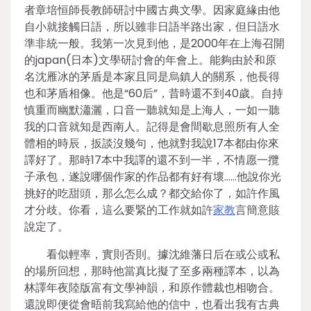
者章培恒師長教師研討中國古典文學。因家庭緣由他
自小就接觸日語，所以雖非日語半路出家，但日語水
準非統一般。我第一次見到他，是2000年在上海召開
的japan(日本)文學研討會的年會上。能夠由於和原
名沈雁冰的茅盾是本家且同是烏鎮人的關系，他長得
也和茅盾相像。他是“60后”，昔時還不到40歲。自持
慎重而幽默瀟灑，口音一聽就知是上海人，一如一聽
我的口音就知是西南人。記得是會間歇息照所有人全
體相的時辰，扳談沒幾句，他就對我說17本都由你來
譯好了。那時17本中我譯的還不到一半，不情愿一攬
子承包，遂說哪個作家的作品都有好有壞……他說你光
挑好的吃甜頭，那么怎么成？都交給你了，如許作風
才分歧。你看，這么要緊的工作就如許
家教
言簡意賅
說定了。
看似輕率，實則否則。據沈維藩日后在或公或私
的場所回想，那時他當真比擬了至多兩種譯本，以為
林譯年夜陸版富有文學神韻，和原作體裁也相吻合。
還說即便從會晤前我寫給他的信中，也看出我有古典