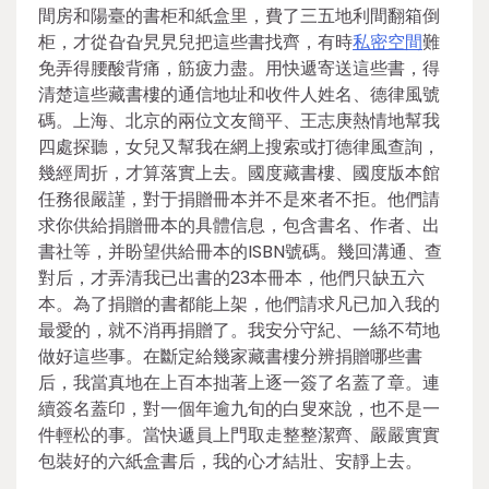
間房和陽臺的書柜和紙盒里，費了三五地利間翻箱倒
柜，才從旮旮旯旯兒把這些書找齊，有時
私密空間
難
免弄得腰酸背痛，筋疲力盡。用快遞寄送這些書，得
清楚這些藏書樓的通信地址和收件人姓名、德律風號
碼。上海、北京的兩位文友簡平、王志庚熱情地幫我
四處探聽，女兒又幫我在網上搜索或打德律風查詢，
幾經周折，才算落實上去。國度藏書樓、國度版本館
任務很嚴謹，對于捐贈冊本并不是來者不拒。他們請
求你供給捐贈冊本的具體信息，包含書名、作者、出
書社等，并盼望供給冊本的ISBN號碼。幾回溝通、查
對后，才弄清我已出書的23本冊本，他們只缺五六
本。為了捐贈的書都能上架，他們請求凡已加入我的
最愛的，就不消再捐贈了。我安分守紀、一絲不茍地
做好這些事。在斷定給幾家藏書樓分辨捐贈哪些書
后，我當真地在上百本拙著上逐一簽了名蓋了章。連
續簽名蓋印，對一個年逾九旬的白叟來說，也不是一
件輕松的事。當快遞員上門取走整整潔齊、嚴嚴實實
包裝好的六紙盒書后，我的心才結壯、安靜上去。