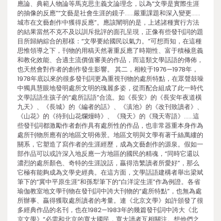
應論、典範人物論等馬克思主義文論理念，以為“文學是實際生涯
的抽像的反應”“文藝是社會生涯的鏡子……嚴重課題和深入變更……
城市在文藝創作中獲得反應”。應該闡明的是，上述諸種實行方法
的結果當然不克不及以訓斥批評的面孔呈現，正像有些發刊詞的題
目所歸納綜合的那樣：“文學要給國民以氣力。”可想而知，在這種
思惟領導之下，刊物的用稿天然著重反應了時期性、富于積極意義
和教化效能、合適主流價值審美的作品，而這類文學話語的傳佈，
也天然會對作者的創作發生影響。 其二，相較于1976—1978年，
1978年底以來的很多發刊詞更為重視刊物的處所特點，在眾聲鼓噪
中獨具慧眼地發明處所文明的瑰麗多姿，從而配合組成了此一時代
文學話語生孩子的“處所話語”合流。如《長安》的《長安年夜道橫
九天》、《長城》的《編者的話》、《滇池》的《改刊致讀者》、
《山花》的《待到山花爛熳時》、《飛天》的《飛天寄語》……這
些發刊詞都激勵作者創作具有處所性的作品，也非常器重本身作為
處所刊物所應有的地區文明佈景。地區文明與文學有著千絲萬縷的
關系，它塑造了寫作者的生涯經歷，成為文藝創作的源泉。假如一
部作品可以或許深入地反應一方地區的國民的精魂，“同時它還以
濃烈的處所顏色、奇特的生涯說話，贏得浩繁讀者所愛好”，那么
它極有能夠成為文學史經典。在這方面，文學話語建構者舉出梁斌
筆下的“冀中平原生涯”和孫犁筆下的“白洋淀生涯”作為例證。各省
瑜伽教室地文學刊物在發刊詞中誇大刊物的“處所特點”，也無為處
所辦事、贏得獲取處所讀者的考量。連《北京文學》如許頒發了很
多經典作品的名刊，也在1982—1983年的幾篇發刊詞中誇大《北
京文學》“必需和北京的寬大國民，寬大讀者互相關注。想他們之