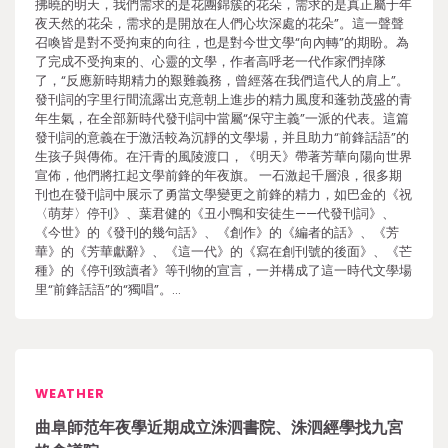
拂曉的明天，我們需求的是花團錦簇的花朵，需求的是真正屬于年
夜天然的花朵，需求的是開放在人們心坎深處的花朵”。這一聲聲
召喚皆是對不受拘束的向往，也是對今世文學“向內轉”的期盼。為
了完成不受拘束的、心靈的文學，作者高呼老一代作家們掉隊
了，“反應新時期精力的艱難義務，曾經落在我們這代人的肩上”。
發刊詞的字里行間流露出克意朝上進步的精力風度和蓬勃茂盛的青
年生氣，在全部新時代發刊詞中當屬“保守主義”一派的代表。這篇
發刊詞的意義在于激活較為沉靜的文學場，并且助力“前鋒話語”的
生孩子與傳佈。在汗青的風陵渡口，《明天》帶著芳華向陽向世界
宣佈，他們將扛起文學前鋒的年夜旗。 一石激起千層浪，很多期
刊也在發刊詞中展示了勇當文學變更之前鋒的精力，如巴金的《祝
〈萌芽〉停刊》、葉君健的《丑小鴨和安徒生——代發刊詞》、
《今世》的《發刊的幾句話》、《創作》的《編者的話》、《芳
華》的《芳華獻辭》、《這一代》的《寫在創刊號的後面》、《芒
種》的《停刊致讀者》等刊物的宣言，一并構成了這一時代文學場
里“前鋒話語”的“獨唱”。…
WEATHER
曲阜師范年夜學近期成立洙泗書院、洙泗經學找九宮