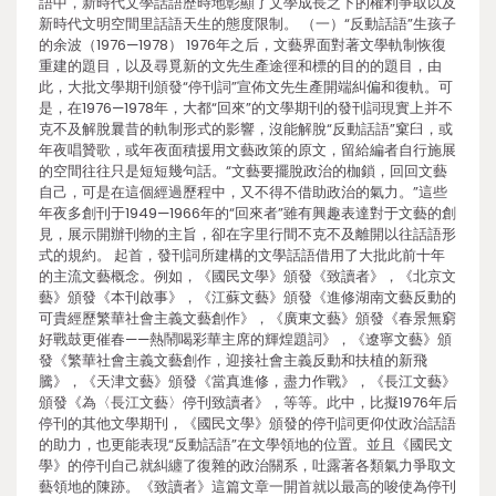
語中，新時代文學話語歷時地彰顯了文學成長之下的權利爭取以及
新時代文明空間里話語天生的態度限制。 （一）“反動話語”生孩子
的余波（1976—1978） 1976年之后，文藝界面對著文學軌制恢復
重建的題目，以及尋覓新的文先生產途徑和標的目的的題目，由
此，大批文學期刊頒發“停刊詞”宣佈文先生產開端糾偏和復軌。可
是，在1976—1978年，大都“回來”的文學期刊的發刊詞現實上并不
克不及解脫曩昔的軌制形式的影響，沒能解脫“反動話語”窠臼，或
年夜唱贊歌，或年夜面積援用文藝政策的原文，留給編者自行施展
的空間往往只是短短幾句話。“文藝要擺脫政治的枷鎖，回回文藝
自己，可是在這個經過歷程中，又不得不借助政治的氣力。”這些
年夜多創刊于1949—1966年的“回來者”雖有興趣表達對于文藝的創
見，展示開辦刊物的主旨，卻在字里行間不克不及離開以往話語形
式的規約。 起首，發刊詞所建構的文學話語借用了大批此前十年
的主流文藝概念。例如，《國民文學》頒發《致讀者》，《北京文
藝》頒發《本刊啟事》，《江蘇文藝》頒發《進修湖南文藝反動的
可貴經歷繁華社會主義文藝創作》，《廣東文藝》頒發《春景無窮
好戰鼓更催春——熱鬧喝彩華主席的輝煌題詞》，《遼寧文藝》頒
發《繁華社會主義文藝創作，迎接社會主義反動和扶植的新飛
騰》，《天津文藝》頒發《當真進修，盡力作戰》，《長江文藝》
頒發《為〈長江文藝〉停刊致讀者》，等等。此中，比擬1976年后
停刊的其他文學期刊，《國民文學》頒發的停刊詞更仰仗政治話語
的助力，也更能表現“反動話語”在文學領地的位置。並且《國民文
學》的停刊自己就糾纏了復雜的政治關系，吐露著各類氣力爭取文
藝領地的陳跡。《致讀者》這篇文章一開首就以最高的唆使為停刊