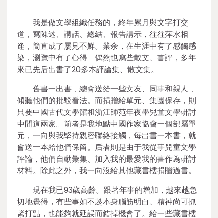
我是做文學組織任務的，終年累月與文字打交
道，寫陳述、講話、總結、報告請示，往往萍水相
逢，簡直成了屢見不鮮。業余，在生涯中有了感觸感
染，瀏覽中有了心得，偶然也寫些散文、書評，多年
來已先后出書了20多本評論集、散文集。
舊書一出書，總會送給一些文友、同事和親人，
傾聽他們的批駁看法。而捐贈給單元、集團保存，則
只要中國古代文學館和浙江師范年夜學兒童文學研討
中間這兩家。前者是我地點中國作家協會一個部屬單
元，一向與我堅持親密聯絡接觸，每出書一本書，就
會送一本給他們保留。后者則是由于我從事兒童文學
評論，他們自動彙集、加入我的最愛我的書作為研討
材料。除此之外，我一向沒給其他藏書樓捐贈過書。
現在我已93歲高齡。跟著年事的增加，越來越急
切地覺得，有些事如不趁本身腦筋明白、精神尚可抓
緊打點，也能夠就延誤而錯掉機會了。給一些藏書樓