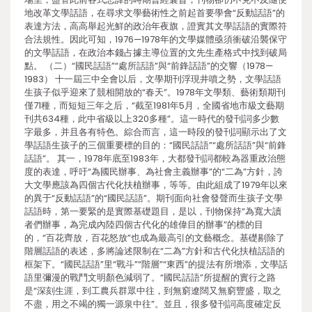
地改革文學話語，在尋求文學藝術性之前起首要學會“反動話語”的
表達方法，高高舉起光鮮的政治年夜旗，證實其文學話語的實際符
合法規性。因此可知，1976—1978年的文學媒體亟須衝破沿襲保守
的文學話語，在政治本錢占據主導位置的文先生產格式中找到破局
點。 （二）“國民話語”“處所話語”與“前鋒話語”的交響（1978—
1983） 十一屆三中全會以后，文學期刊浮現井噴之勢，文學話語
生孩子似乎迎來了競相開放的“春天”。1978年文學類、藝術類期刊
僅71種，而短短三年之后，“截至1981年5月，全國省地市級文藝期
刊共634種，此中省級以上320多種”。這一時代的發刊詞多少數
字最多，并且各有特色。綜合而言，這一時段的發刊詞顯示出了文
學話語生孩子的三個重要標的目的：“國民話語”“處所話語”與“前鋒
話語”。 其一，1978年底至1983年，大都發刊詞都較為器重政治態
度的表達，呼吁“為國民辦事、為社會主義辦事”的“二為”方針，誇
大文學應該為四個古代化扶植辦事，等等。由此組成了1979年以來
的異于“反動話語”的“國民話語”。期刊面向社會發聲而生孩子文學
話語時，第一要緊的是實際基礎題目，是以，刊物保持“為寬大讀
者們辦事，為完成內陸四個古代化的雄偉目的辦事”的標的目
的，“百花齊放，百花怒放”也成為最高引的文藝概念。基礎剔除了
階層話語的表述，多將論述限制在“二為”方針和古代化扶植話語的
框架下。“國民話語”里“戰斗”“階層”“東西”的提法有所增添，文學話
語里彌漫的戰鬥文明顏色減弱了。“國民話語”所提醒的實行之路
是“深刻生涯，到工農兵群眾中往，到無窮遼闊又無窮豐盛，取之
不盡，用之不竭的獨一源泉中往”。並且，很多發刊詞高度確定反