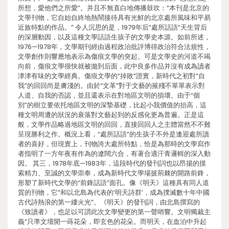
所想，愛他們之所愛”。并且不無直白地傳播鼓吹：“本刊是北京的
文學刊物，它自始自終地熱鬧接待具有光鮮的北京處所風味和平易
近族特點的作品。” 令人沉思的是，1979年后“處所話語”天生背后
的深層動因，以及這種文學話語生孩子的文學史本源。如前所述，
1976—1978年，文學期刊經由過程政治批評博得政治符合法規性，
文學創作則響應地表示為傷痕文學的突起。可是文學史的河道不竭
向前，傷痕文學很快就被拋到后面，此中良多作品并沒有成為讀者
津津有味的文學經典。傷痕文學的“掉敗”證實，新時代之初對“自
我”的回回尚是膚淺的。由於“文革”對于文藝的摧殘不單單表示對
人道、自我的否認，並且還表示在對地區文明的損壞。由于“個
別”的樹立要依托地區文明的深摯基礎，比起小我價值的抬高，這
種文明周遭的狀況的衰落對文藝起到的反感化更為普遍。正是這
般，文學作品略過地區文明的回回，直接回回人之主體當然不不難
呈現勝利之作。概況上看，“處所話語”的生孩子不外是逢迎處所讀
者的喜好，但現實上，刊物誇大處所特點，恰是為那時的文學寫作
者指明了一方年夜有作為的遼闊六合，有著合適汗青邏輯的深入動
因。 其三，1978年底—1983年，這段時代的發刊詞也以昂揚的摸
索精力、至誠的文學崇奉，成為新時代文學場披荊棘的開路前鋒，
形塑了新時代文學的“前鋒話語”面孔。像《明天》這種具有同人道
質的刊物，它“和以北島為代表的‘明天詩群’，成為撲滅數十年中國
古代詩熱浪的第一縷火光”。《明天》的發刊詞，由北島撰寫的
《致讀者》，也足以可謂此次文學變更的第一聲哨響。文明獨裁主
義“只準文壇開一蒔花朵，即玄色的花朵。而明天，在血泊中升起