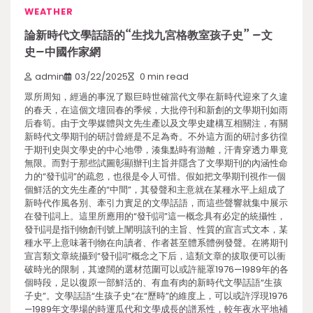
WEATHER
論新時代文學話語的“生找九宮格教室孩子史” –文
史–中國作家網
admin
03/22/2025
0 min read
眾所周知，經過的事況了艱巨時世確當代文學在新時代迎來了久違
的春天，在這個文壇回春的季候，大批停刊和新創的文學期刊如雨
后春筍。由于文學媒體與文先生產以及文學史建構互相關注，有關
新時代文學期刊的研討曾經是不足為奇。不外這方面的研討多彷徨
于期刊史與文學史的中心地帶，湊集點時有游離，汗青穿透力畢竟
無限。而對于那些試圖彰顯辦刊主旨并隱含了文學期刊的內涵性命
力的“發刊詞”的疏忽，也很是令人可惜。假如把文學期刊視作一個
個鮮活的文先生產的“中間”，其發聲和主意就在某種水平上組成了
新時代作風各別、牽引力實足的文學話語，而這些聲響就集中展示
在發刊詞上。這里所應用的“發刊詞”這一概念具有必定的統攝性，
發刊詞是指刊物創刊號上闡明該刊的主旨、性質的宣言式文本，某
種水平上意味著刊物在向讀者、作者甚至體系體例發聲。在將期刊
宣言類文章統攝到“發刊詞”概念之下后，這類文章的拔取便可以衝
破時光的限制，其遼闊的選材范圍可以或許籠罩1976—1989年的各
個時段，足以復原一部鮮活的、有血有肉的新時代文學話語“生孩
子史”。文學話語“生孩子史”在“歷時”的維度上，可以或許浮現1976
—1989年文學場的時運瓜代和文學成長的譜系性，較年夜水平地補