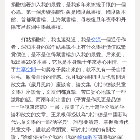
捐贈拙著加入我的最愛，是我多年來繚繞于懷的一個
心愿。第一個步驟捐贈對象是國度藏書樓、國度版本
館、首都藏書樓、上海藏書樓、母校復旦年夜學和丹
陽市呂叔湘中學藏書樓。
打點捐贈前，我也遲疑過，我是
交流
一個通俗作
者，深知本身的寫作結果說不上有什么學術價值或鑒
賞價值，是不是值得藏書樓加入我的最愛。后來想，
我出書20多本書，究竟是本身幾十年來專心用情、一
字
共享空間
一句爬格子爬出來的，就不免有一份自惜
羽毛、敝帚自珍的情感。況且我的書問世后也曾開過
散文集《歲月風鈴》座談會、論文集《束沛德談兒童
文學》座談會，文友們都真摯、苦口婆心地說了一些
激勵的話。而兩年前出書的《平實是作風更是品德
——評說束沛德》一書，搜集了六七十篇評介我的評
論和散文的文章。王泉根傳授以為“束沛德是中國新時
代兒童文學的一部‘活字典’，誰想要清楚、掌握新時代
兒童文學，誰就必需瀏覽、研討束沛德的有關文
論，”徐妍傳授評介我的《我的
瑜伽教室
舞臺我的家