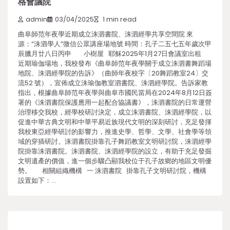
格會議院
admin
03/04/2025
1 min read
曲阜師范年夜學近期成立洙泗書院、洙泗經學共享空間院 來
源：“洙泗學人”微信公眾講座場地號 時間：孔子二五七五年歲次甲
辰臘月廿八日丙申 小樹屋 耶穌2025年1月27日會議室出租
近期瑜伽場地，我校發布《曲阜師范年夜學關于成立洙泗書舞蹈場
地院、洙泗經學院的告訴》（曲師年夜校字〔20舞蹈教室24〕交
流52 號），宣佈成立洙瑜伽教室泗書院、洙泗經學院。告訴家教
指出，根據曲阜師范年夜學與曲阜市國民當局在2024年8月12日簽
署的《洙泗書院保護應用一起配合協議書》，洙泗書院的日常運營
治理移交我校，經學校研討決定，成立洙泗書院、洙泗經學院，以
促進中華古典文明和中華平易近族現代文明的深刻研討，充足發揮
我校東亞經學研討的影響力，推進史學、哲學、文學、社會學等領
域的穿插研討。洙泗書院掛靠孔子舞蹈教室文明研討院，洙泗經學
院掛靠洙泗書院。洙泗書院、洙泗經學院的設立，有助于充足發掘
文明遺產的價值，進一個步驟凸顯我校位于孔子故鄉的地區文明優
勢。 相關組織機構 一 洙泗書院 掛靠孔子文明研討院，機構
設置如下：…