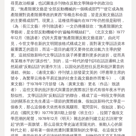
尋覓政治根據，也試圖進步刊物在反動文學陣線中的政治位
置。“無產階層文藝是‘全部反動機械的一個構成部門’”“使它成為無
產階層對資產階層專政的東西”等概念和命題，皆是反動文藝話語
的主要構成部門。現實上，這種借用偏向在1977年仍然很是顯明，
《為〈長江文藝〉停刊致讀者》一文仍傳播鼓吹：“無產階層的文
學藝術，是全部反動機械中的‘齒輪和螺絲釘’”。《北京文藝》1977
年12月《致讀者》仍誇大貫徹“無產階層反動文藝道路”。由此可
見，今世文學在新的文明開放格式構成之前，面對著文學話語資本
嚴重匱乏的題目，而這一題目的處理又要倚仗政治氣力主導的變
更。這就招致新時代文學話語生孩子將要遭到更多的波折，從而具
有某種水平的“讓步性”。別的，這一時代的發刊詞在話語邏輯上依
然延續“反動話語”的運作方法，以固化的思想往反思和批評曩昔的
過錯。例如，《邊境文藝》停刊號上頒發梁文英的《呼應華主席的
號令，為繁華云南各平易近族的社會主義文藝創作而奮斗》，《廣
東文藝》于1978年7月頒發《為〈廣東文藝〉更名〈作品〉致讀
者》，這些文章的批評形式與曩昔的實際攻訐形式有很年夜水平的
類似性。 文學話語與“反動話語”的聯合，構成了這一時段文學與政
治的關系在文先生產這一環節的實際鏡像。假如說新時代文學是一
個春天，那么這個春天依然有疾風驟雨、電閃雷叫。假如說，劉心
武在《國民文學》1977年第11期上頒發《班主任》，拉開了傷痕文
學思潮的尾聲，1978年12月《明天》雜志的創刊建立起古詩潮“突
起”的第一面旗號，那么這個文學史論述里陽光的、衝動人心的新
時代之初，卻有著一個依然遭到重重限制的文學場。 在這個文學
場里，盡管此前各式忌諱的時期曾經曩昔，刊物卻仍不克不及隨便