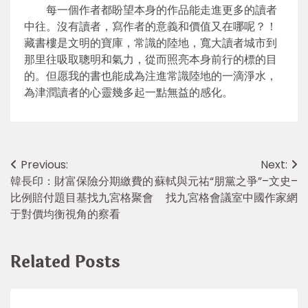
每一個作者都盼望本身的作品能走進更多的讀者
中往。沒有讀者，寫作者的意義和價值又在哪呢？！
藏書樓是文明的寶庫，常識的陸地，寬大讀者城市到
那里往吸取聰明和氣力，從而照亮本身前行的標的目
的。但愿我的書也能成為注進常識陸地的一滴淨水，
為津潤讀者的心靈幾多起一點無益的感化。
Post
Previous:
Next:
韓長印：財富保險分期繳費的
蘇軾與元祐“朋黨之爭”–文史–
navigation
比例賠付題目基找九宮格聚會
找九宮格會議室中國作家網
于對價均衡視角的察看
Related Posts