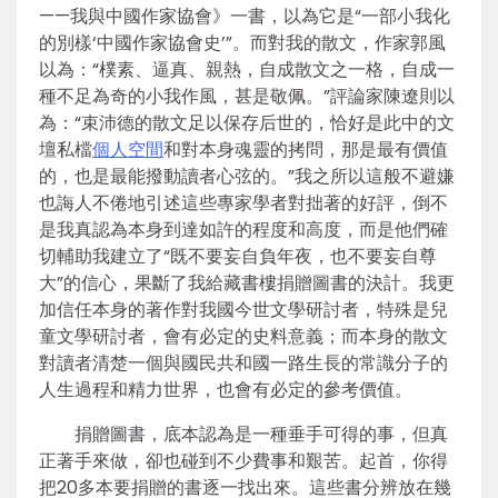
——我與中國作家協會》一書，以為它是“一部小我化
的別樣‘中國作家協會史’”。而對我的散文，作家郭風
以為：“樸素、逼真、親熱，自成散文之一格，自成一
種不足為奇的小我作風，甚是敬佩。”評論家陳遼則以
為：“束沛德的散文足以保存后世的，恰好是此中的文
壇私檔
個人空間
和對本身魂靈的拷問，那是最有價值
的，也是最能撥動讀者心弦的。”我之所以這般不避嫌
也誨人不倦地引述這些專家學者對拙著的好評，倒不
是我真認為本身到達如許的程度和高度，而是他們確
切輔助我建立了“既不要妄自負年夜，也不要妄自尊
大”的信心，果斷了我給藏書樓捐贈圖書的決計。我更
加信任本身的著作對我國今世文學研討者，特殊是兒
童文學研討者，會有必定的史料意義；而本身的散文
對讀者清楚一個與國民共和國一路生長的常識分子的
人生過程和精力世界，也會有必定的參考價值。
捐贈圖書，底本認為是一種垂手可得的事，但真
正著手來做，卻也碰到不少費事和艱苦。起首，你得
把20多本要捐贈的書逐一找出來。這些書分辨放在幾