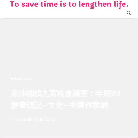
To save time is to lengthen life.
Skip
to
content
WEATHER
束沛德找九宮格會議室：年屆93
捐書瑣記–文史–中國作家網
admin
03/16/2025