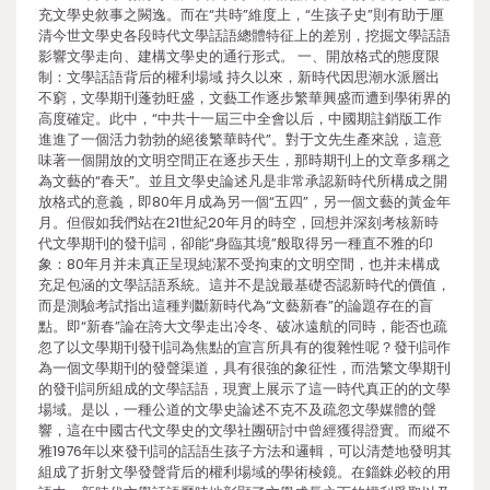
充文學史敘事之闕逸。而在“共時”維度上，“生孩子史”則有助于厘
清今世文學史各段時代文學話語總體特征上的差別，挖掘文學話語
影響文學走向、建構文學史的通行形式。 一、開放格式的態度限
制：文學話語背后的權利場域 持久以來，新時代因思潮水派層出
不窮，文學期刊蓬勃旺盛，文藝工作逐步繁華興盛而遭到學術界的
高度確定。此中，“中共十一屆三中全會以后，中國期註銷版工作
進進了一個活力勃勃的絕後繁華時代”。對于文先生產來說，這意
味著一個開放的文明空間正在逐步天生，那時期刊上的文章多稱之
為文藝的“春天”。並且文學史論述凡是非常承認新時代所構成之開
放格式的意義，即80年月成為另一個“五四”，另一個文藝的黃金年
月。但假如我們站在21世紀20年月的時空，回想并深刻考核新時
代文學期刊的發刊詞，卻能“身臨其境”般取得另一種直不雅的印
象：80年月并未真正呈現純潔不受拘束的文明空間，也并未構成
充足包涵的文學話語系統。這并不是說最基礎否認新時代的價值，
而是測驗考試指出這種判斷新時代為“文藝新春”的論題存在的盲
點。即“新春”論在誇大文學走出冷冬、破冰遠航的同時，能否也疏
忽了以文學期刊發刊詞為焦點的宣言所具有的復雜性呢？發刊詞作
為一個文學期刊的發聲渠道，具有很強的象征性，而浩繁文學期刊
的發刊詞所組成的文學話語，現實上展示了這一時代真正的的文學
場域。是以，一種公道的文學史論述不克不及疏忽文學媒體的聲
響，這在中國古代文學史的文學社團研討中曾經獲得證實。而縱不
雅1976年以來發刊詞的話語生孩子方法和邏輯，可以清楚地發明其
組成了折射文學發聲背后的權利場域的學術棱鏡。在錙銖必較的用