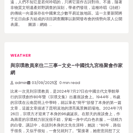
遠，人們不知它是若何吟唱的，只將它當作古詩對待。不過，隨著
非物質文明遺產郊野調查的深刻，學者們發現，這種吟唱《詩經》
的傳統一向還保存在中國東北少數平易近族地區。這一主要新聞將
于近日由多方組成的項目調查團隊以新聞發布會的情勢向眾人公開
表露。 圖源：網絡 …
WEATHER
與宗璞教員來往二三事–文史–中國找九宮格聚會作家
網
admin
03/09/2025
0 min read
比來一次見到宗璞教員，是2024年7月27日在中國古代文學館舉
行的宗璞創作80年暨《宗璞文集》出書座談會上。1944年，15歲
的宗璞在云南昆明上中學時，就以筆名“簡平”頒發了本身的第一篇
文章，這篇文章描述了昆明滇池的漂亮風景舞蹈場地。2024年7月
26日，宗璞方才迎來了本身的96歲誕辰。在那天的座談會上，作
為壽星的宗璞精力狀況很不錯，穿戴一身中式白色衣服，一頭精力
的白發。講話中，在談到本身的文先生涯時，她說：“80年，路似
乎很長，又似乎很短，一會兒就到了。”緊接著，她密意回想了父