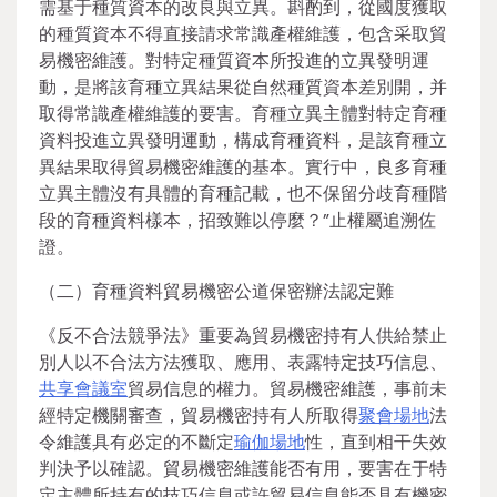
需基于種質資本的改良與立異。斟酌到，從國度獲取
的種質資本不得直接請求常識產權維護，包含采取貿
易機密維護。對特定種質資本所投進的立異發明運
動，是將該育種立異結果從自然種質資本差別開，并
取得常識產權維護的要害。育種立異主體對特定育種
資料投進立異發明運動，構成育種資料，是該育種立
異結果取得貿易機密維護的基本。實行中，良多育種
立異主體沒有具體的育種記載，也不保留分歧育種階
段的育種資料樣本，招致難以停麼？”止權屬追溯佐
證。
（二）育種資料貿易機密公道保密辦法認定難
《反不合法競爭法》重要為貿易機密持有人供給禁止
別人以不合法方法獲取、應用、表露特定技巧信息、
共享會議室
貿易信息的權力。貿易機密維護，事前未
經特定機關審查，貿易機密持有人所取得
聚會場地
法
令維護具有必定的不斷定
瑜伽場地
性，直到相干失效
判決予以確認。貿易機密維護能否有用，要害在于特
定主體所持有的技巧信息或許貿易信息能否具有機密