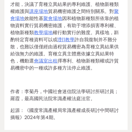
才能，決議了育種立異結果的專利維護、植物新種類
權維護與
講座場地
貿易機密維護之間特別關系。對
聚
會場地
效能性基
聚會場地
因和植物新種類所依靠的植
物資料實行貿易機密維護，有助于增添損害專利權、
植物新種類
教學場地
權行動實行的難度。異樣地，斟
酌特定育種資料可以或
1對1教學
許自我復制并不難分
散，也難以僅僅經由過程貿易機密為育種立異結果供
給強無力的維護。育種立異主體應依據立異結果特
色，機動選
會議室出租
擇專利、植物新種類權或許貿
易機密中的一種或許多種方法停止維護。
作者：李菊丹，中國社會迷信院法學研討所研討員；
羅霞，最高國民法院常識產權法庭法官。
起源：《國度常識產權局常識產權成長研討中間研討
摘報》2024年第4期。