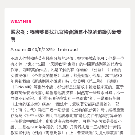
WEATHER
嚴家炎：穆時英長找九宮格會議篇小說的追蹤與新發
明
admin
03/11/2025
1 min read
不論人們對穆時英有幾多分歧的評價，卻大要城市認可：他是一位
有才幹（“鬼才”也罷，“天賦教學”也罷）的中國新感到派的代表性
作家。 穆時英的作品，凡是了解的有《兩極》《公墓》《白金的
女體泥像》《圣童貞的情感》四種，都是短篇小說集。20世紀80
年月初我編《新感到派小說選》時，曾發明《第二戀》《獄嘯》
《G No.Ⅷ》等集外小說，卻也都是短篇或中篇連載未完的。至于
穆時英頒發過長篇小瑜伽場地說沒有，固然有一些線索可尋，卻一
向得不到確證。 所謂“有會議室出租一些線索”者，一是穆時英將
《上海的狐步舞》稱為“一個斷片”，意味著它能夠是長篇的一部
門；而《古代》雜志二卷一期頒發《上海的狐步舞》時，編者施蟄
存所寫《社中日誌》則明白地說穆此篇“是他從往年起就打算著的
一個長篇中的斷片，所所以沒有故事的”。可見他確切寫著長篇小
說。二是在1936年年頭的《良朋》丹青雜志逐一三期和別一舞蹈
教室些刊物（例如《海燕周報》）上，曾登載過“良朋文學叢書”將