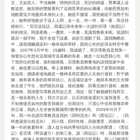
文，文如其人。平淡婉轉，悄悄的言語，安詳的靜謐，舊事讓人這
般追想。她安靜的雙眼看到了這個世界的紛紜擾擾，但她照舊如初
地酷愛這片地盤與本身的人生。她從不撤退，固然她從不強勢于別
人；她寧靜地散步于這人人間，走一走，停一停，看一看，而后持
續前行。” 寫完這段話，我還記得本身第一次讀到宗璞《南渡記》
時的情況。阿誰夜晚，一盞燈、一本書，竟讓我整夜未眠。當讀到
最后一個字時，我不舍放下該書。由於它感動了我，讓我陶醉此
中，讓我感觸感染到一種幸福與寧靜，固然心坎的彭湃在時空中響
徹。 2007年3月中旬，29歲時，我成婚了，而宗璞教員是我第一
個發自心坎想在這個城市送喜糖的長者，她是一位知悉我心坎、明
了我所往的賢者。接到德律風，宗璞教員興奮地約請我抵家中坐
坐，她也要沾沾怒氣。奉上喜糖時，她高興地表達了真摯的祝願，
告知我：婚講座場地姻是一種神圣而莊重的人生旅行過程；對于婚
姻，她有著本身的崇奉與信心。在這場征途中，她與本身的丈夫聯
袂走過了平生，他們彼此扶協，彼此激勵，回看這旅行過程，她無
怨無悔。我清楚宗璞教員所說之意，我說：我了解婚姻對我而言，
是一個全新的人生；我方才起步，以后的路途還好久遠與漫長，也
不知會碰見如何的艱苦與曲折，但我信任，只需心中也有那種崇奉
與立場，我的人生亦會有圓滿1對1教學的終局。 2009年10月下
旬，我一向在讀宗璞教員送我的《四時流光》和《西征記》。《四
時會議室出租流光》，四小我，四特性格，四個遭受，四個終局，
像一年的春夏秋冬，讓人從分歧的季候找回人分歧的際遇；《西征
記》是宗璞《野葫蘆引》的第三卷。讀《西征記》時，我被那清雅
澹泊、佈滿人道輝煌與平易近族脊梁的說話所震動，我一口吻讀完