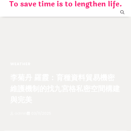
To save time is to lengthen life.
Skip
to
content
WEATHER
李菊丹 羅霞：育種資料貿易機密
維護機制的找九宮格私密空間構建
與完美
admin
03/11/2025