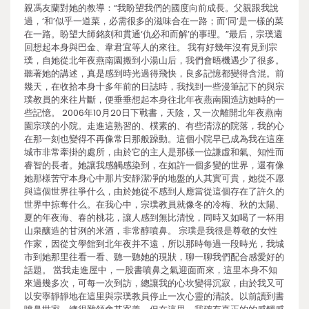
親馮友蘭對她的教導：“我盼望我們的國度向前成長。父親跟我說
過，‘和’似乎一道菜，必需很多的滋味合在一路；而‘同’是一樣的菜
在一路。盼望大師銘刻和貫通‘仇必和而解’的事理。”最后，宗璞還
回想起本身與巴金、韋君宜等人的來往。 我有好幾年沒有見到宗
璞，自她從北年夜燕南園搬到小湯山后，我們會晤機遇少了很多。
聽著她的講述，真是感到時光過得飛快，良多記憶都變得含混。前
幾天，在收拾本身十多年前的日誌時，我找到一些漫筆記下的與宗
璞教員的來往片斷，便垂垂想起本身往北年夜燕南園造訪她時的一
些記憶。 2006年10月20日下戰書，天陰，又一次離開北年夜燕南
園宗璞的小院。走進這熟習的、樸素的、有些清涼的院落，我的心
在那一刻也變得不再像常日那般躁動。這個小院早已成為我在這座
城市非常牽掛的處所，由於它的主人是那樣一位謙虛和氣、知性而
睿智的長者。她讓我感觸感染到，在如許一個多變的世界，還有像
她那樣苦守本身心中那片安靜潔凈的地盤的人其實可貴，她從不愿
與這個世界往爭什么，由於她從不感到人應當從這個存在了許久的
世界中掠奪什么。在我心中，宗璞教員就像冬的冷梅、秋的太陽、
夏的年夜海、春的桃花，讓人感到無比清悅，同時又如喝了一杯用
山泉釀造的甘洌的米酒，非常醇噴鼻。 宗璞是我很是尊敬的女性
作家，因從文學館到北年夜并不遠，所以那時每過一段時光，我城
市到她那里往看一看、聽一聽她的現狀，聊一聊我們配合感愛好的
話題。 當我走進屋中，一股書噴鼻之氣迎面而來，這里本身不知
來過幾多次，可每一次到訪，總讓我的心坎變得沉寂，由於我又可
以安寧靜靜地在這里與宗璞教員停止一次心靈的清談。以前讀到書