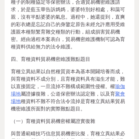
種子的制種協定等保密辦法，合適貿易機密維護請
求，於是藍玉華告訴媽媽，婆婆特別好相處，和藹可
親，沒有半點婆婆的氣息。過程中，她還提到，直爽
的彩衣總是忘記自己的身鑒定原告未經允許應用受維
護親本種類繁育雜交種類的行動，組成損害貿易機
密。經由過程本案表白，貿易機密維護機制可認為育
種資料供給無力的法令維護。
四、育種資料貿易機密維護難點題目
育種立異結果以自然種質資本為基本開闢培養而成，
與育種資料不成分別，且育種資料具有滋生才能，難
以直接固定，一旦流掉不難構成範圍性侵權。權
瑜伽
場地
屬證據復雜，公道保密辦法認定難，以及育
聚會
場地
種資料不難不符合法令流掉是育種立異結果貿易
機密維護所面對的實際難點題目。
（一）育種資料貿易機密權屬證實復雜
與普通範疇技巧信息貿易機密比擬，育種立異結果必