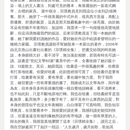
噴鼻世家，總很難領會其寄義。但在這里，我確有真正的的感觸感
染：墻上的文人書法，到處可見的冊本，角落擺放的一架老式鋼
琴，古樸的家具。 屋中很冷，宗璞教員見到我這位小友到訪很興
奮。那天，她穿了一件很美麗的中式外衣，很具西方意蘊，再配上
那優雅、舒適的氣質，這真是那天陰霾氣象中的一抹亮麗。由於她
耳朵有些聽不年夜明白，扳談時，我需求一字一句很慢很高聲地措
辭，但這涓滴無礙我們的扳談。后來宗璞教員送了我一本她的舊
書，她了解我愛好讀她的作品，愛好她在作品中給讀者發明出的一
種精力家園。 宗璞教員讓助手幫她取來一本新出的著作，2006年
由北京燕山出書社出書的《宗璞精全集》。把書交給我的時辰她
說，本身眼睛欠好，看不清字，無法落款相贈，若我有時光可讀一
讀。該書是“世紀文學60家”書系中的一本，全書收錄了她21篇小
說、13篇散文。其后，她跟我說：唸書是一件很風趣的事，你應當
有打算地唸書。你愛好唸書，此刻曾經很可貴了，但唸書仍是要有
打算，唸書要有深度，要有厚度，要在腦中無力度。 對于我而
言，確切要讀一些有厚重感的書了。我雖成天以文學為伴，與作家
為友，但本身良多時辰就像陀螺一樣自覺地扭轉著，看不清將來，
也不知此刻，只是不斷地原地打轉。我也在唸書，但唸書經常是混
亂無章，亂而無序；多少數字有了，卻不見有什么東西的品質，對
本身的晉陞似乎也沒太年夜輔助，白白揮霍了可貴時間。我告知宗
璞教員，在浩繁冊本中，我很愛好讀史乘，我感到讀史能找到快
活，但還遠遠沒有做到像她所說的有序地讀，做一個有厚度的人。
歸去的幾天，我很當真地瀏覽了這本《宗璞精全集》。讀完之后，
我在空缺處寫下了如許一段話：“人生歲月，歲月如歌，歌如其