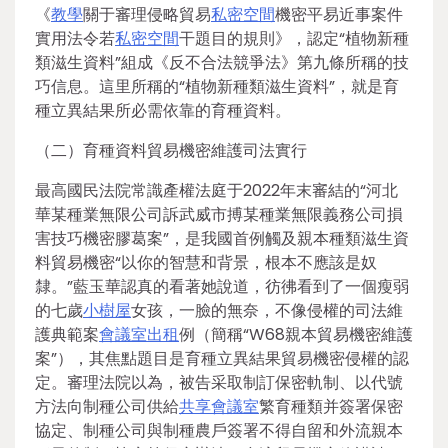
《
教學
關于審理侵略貿易
私密空間
機密平易近事案件
實用法令若
私密空間
干題目的規則》，認定“植物新種
類滋生資料”組成《反不合法競爭法》第九條所稱的技
巧信息。這里所稱的“植物新種類滋生資料”，就是育
種立異結果所必需依靠的育種資料。
（二）育種資料貿易機密維護司法實行
最高國民法院常識產權法庭于2022年末審結的“河北
華某種業無限公司訴武威市搏某種業無限義務公司損
害技巧機密膠葛案”，是我國首例觸及親本種類滋生資
料貿易機密“以你的智慧和背景，根本不應該是奴
隸。”藍玉華認真的看著她說道，彷彿看到了一個瘦弱
的七歲
小樹屋
女孩，一臉的無奈，不像侵權的司法維
護典範案
會議室出租
例（簡稱“W68親本貿易機密維護
案”），其焦點題目是育種立異結果貿易機密侵權的認
定。審理法院以為，被告采取制訂保密軌制、以代號
方法向制種公司供給
共享會議室
繁育種類并簽署保密
協定、制種公司與制種農戶簽署不得自留和外流親本