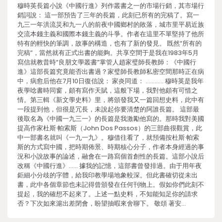
穆時英長篇小說《中國行進》列作叢書之一的市場行銷，其市場行
銷詞說： 這一部預告了三年的長篇，此刻已所有的完稿了。寫一
九三一年洪流災和九一八的前夜中國鄉村的敗落，城市里平易近族
交流本錢主義和國際本錢主義的斗爭。作者在這里不單堅持了他所
特有的輕快的筆調，故事的構造，也有了新的發見。 既然“所有的
完稿”，當然就有正式出書的能夠。共享空間于是我在1983年5月
寫信就教昔時“良朋文學叢書”掌管人趙家璧師長教師：《中國行
進》這部長篇究竟能否出書過？家璧師長教師私密空間那時正在病
中，病愈后他在7月10日復信說： 家炎同道： ………… 穆時英是我年
夜學唸書時同窗，頗有寫作天賦，這般下場，我對他頗有可惜之
情。第三輯《新文學史料》里，將頒發我又一篇回想史料，此中有
一段提到他，但很是冗長，未說起你要清楚的阿誰長篇。 這部最
後取名為《中國一九三一》的長篇是我激勵他寫的。那時我對美國
提高作家杜斯·帕索斯（John Dos Passos）的三部曲很觀賞，此
中一部書名就叫《一九一九》。穆借往看了，就預備按杜斯·帕索
斯的方式寫中國，把時期佈景、時期核心分子，作者本身經過的事
況和小說故事的論述，融會在一路寫個首創性的長篇。這部小說后
改稱《中國行進》…… 據我的記憶，這部書曾發排過。由于用年夜
鉅細小分歧的字體，給我印教學場地象較深。但此書確切從未出
書，此中各個章節也未記得曾頒發在任何刊物上。假如你們此刻不
提起，我的確想不起來了。上述一點史料，不知能知足你的請求
否？下次如來滬出差閉會，盼望抽暇來舍聊下。 敬頌 著安…