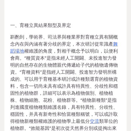
一、育種立異結果類型及界定
斟酌到，學術界、司法界與種業界對育種立異有關概
念內在與內涵有著分歧的界定，本次研討從常識產
舞
蹈場地
權維護的角度，對相干概念予以明白，以便利
會商。“種質資本”是指未經人工開闢、未投進智力發
明的自然存在的生物體親代傳遞給子代的植物遺傳物
資。“育種資料”是指經人工開闢、投進智力發明所構
成的、可以用于育種基本研討或許種類選育的植物資
料，包含一切尚未具有或許具有特異性、分歧性和穩
固性的植物群，詳細可以表示為植物個別、植物植
株、植物細胞、花粉、植物群等。“植物新種類”是指
列進國度植物種類維護名錄，具有特異性、分歧性、
穩固性，并具有新奇性和恰當種類稱號，可以或許取
得植物新種類權維護的植物學上最低分
交流
類單位的
植物群。“效能基因”是初次從天然界分別或提掏出來