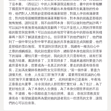
了這本書。《西征記》中的人與事讓我這般掛念，書中的年青報酬
了國度與平易近族的自力而行將獻出本身殘暴而生氣蓬勃的性命
時，他們對人人間美妙是那樣佈滿著留戀，對親人伴侶佈滿著懷
念，對內陸母親離開磨難佈滿著果斷等待，對本身的就義是那樣的
無悔無憾。讀到這里，我不由得問本身：我可以做到他們如許嗎？
可以如許年夜無畏地就義與貢獻嗎？可以不妄想人人間的浮華而那
樣的艱苦與貧寒嗎？可以自始自終地苦守著性命中的那份孤單與殘
暴嗎？我不了解謎底會是什么。但宗璞筆下的他們做到了，他們做
到了一個中華兒女對中華平易近族的共享會議室忠貞與酷愛，他們
是那樣的雪白無瑕。 常常讀到宗璞的文章，我總有一種洗往心中
之塵的感觸感染。我此刻也愛好寫作，總盼望本身也能寫出宗璞筆
下的滋味，哪怕只要一些也好。我此刻天天只需有時光，就有打算
地盡力唸書。書讀得多了，文章寫得多了，我越來越感到要盡力的
處所還有良多，想要成為一名真正的作家，要走的路還有很長很
長，正如馮友蘭師長教師對女兒宗璞所說，“當一個作家，要盡力
讀懂天然、社會、人生這三部‘無字天書’，還要用至精至誠的心勁
兒把‘無字天書’釀造為‘有字人書’”。 此時的窗外已是暮秋，年夜地
正垂垂走向夏季，冷冷清清的人群照舊忙繁忙碌，為了生計，為了
更好地生涯，為了本身的人生價值，為了本身分開世界前的不后
悔、不遺憾，每小我都在盡力地往拼搏。 最后，恭祝宗璞教員安
康長命！盼望她還能再為愛好她的讀者寫出一些漂亮的文章，讓我
們的心可以往依靠。