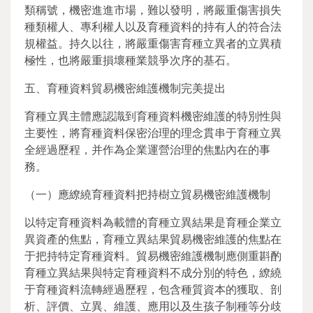
類稱號，機密進進市場，難以發明，將嚴重傷害損失
種類權人、專利權人以及育種資料的持有人的符合法
規權益。持久以往，將嚴重傷害育種立異者的立異積
極性，也將嚴重損壞種業競爭次序的基石。
五、育種資料貿易機密維護機制完美提出
育種立異主體應認識到育種資料機密維護的特別性與
主要性，將育種資料保密治理的理念貫串于育種立異
全經過歷程，并作為企業運營治理的焦點內在的事
務。
（一）應繚繞育種資料把持樹立貿易機密維護機制
以特定育種資料為載體的育種立異結果是育種企業立
異資產的焦點，育種立異結果貿易機密維護的焦點在
于把持特定育種資料。貿易機密維護機制應側重斟酌
育種立異結果與特定育種資料不成分別的特色，繚繞
于育種資料流轉經過歷程，包含種質資本的獲取、剖
析、評價、立異、維護、應用以及生孩子制種等分歧