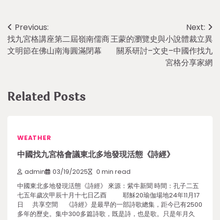
Post
Previous:
Next:
找九宮格講座第二屆嶺南儒商
王蒙的瀏覽史與小說體裁立異
navigation
文明節在佛山南海圓滿閉幕
關系研討–文史–中國作找九
宮格分享家網
Related Posts
WEATHER
中國找九宮格會議東北多地發現活態《詩經》
admin
03/19/2025
0 min read
中國東北多地發現活態《詩經》 來源：紫牛新聞 時間：孔子二五
七五年歲次甲辰十月十七日乙酉 耶穌20瑜伽場地24年11月17
日 共享空間 《詩經》是最早的一部詩歌總集，距今已有2500
多年的歷史。集中300多篇詩歌，既是詩，也是歌。只是年月久