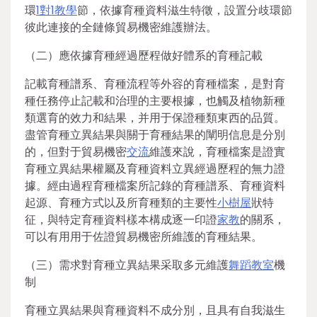
環
1對1教學
節，依據育種資料滋生特徵，設置分歧環節
彼此連接的全鏈條貿易機密維護辦法。
（二）應依據育種經過歷程做好體系的育種記載
記載育種譜系、育種流程等外容的育種檔案，是對育
種任務停止記載和治理的主要根據，也觸及植物新種
類選育的效力和結果，并用于保證種類東西的品質。
盡管育種立異結果與關于育種結果的闡明信息是分別
的，但對于貿易機密
交流
維護來說，育種檔案是證實
育種立異結果權屬及育種資料立異經過歷程的無力證
據。經由過程育種檔案所記錄的育種譜系、育種資料
起源、育種方式以及所育種類的主要性
小樹屋
狀特
征，與特定育種資料樣本構成逐一印證
家教
的關系，
可以有用用于佐證貿易機密所維護的育種結果。
（三）需求對育種立異結果采取多元維護
舞蹈教室
機
制
育種立異結果與育種資料不成分別，且具有自我滋生