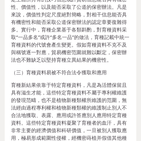
性、價值性，以及能否采取了公道的保密辦法。凡是
來說，價值性判定尺度絕對簡略，對相干信息能否具
有機密性和能否采取公道保密辦法的認定章要復雜得
多。實行中，育種企業基于各類斟酌，對育種資料采
取“一品多名”或許“多名一品”的做法，育種記載中統一
育種資料的代號會產生變更。假如育種資料不克不及
與稱號逐一對應，貿易機密范圍就難以斷定，保密辦
法也不難缺乏以堅持育種立異結果的機密性。
（三）育種資料易被不符合法令獲取和應用
育種新結果依靠于特定育種資料，凡是為活體保留且
具有滋生才能，這些特定育種資料不屬于專利權維護
的發現范疇，也不是植物新種類權所維護的范圍，無
法經由過程專利權和植物新種類權的維護制止別人不
合法地獲取、表露、應用或許答應別人應用特定育種
資料。這些特定育種資料凝聚了育種者的血汗，具有
非常主要的經濟價值和科研價值，一旦被別人獲取應
用，極易形成範圍性侵權，經機密蒔植并假借其他種