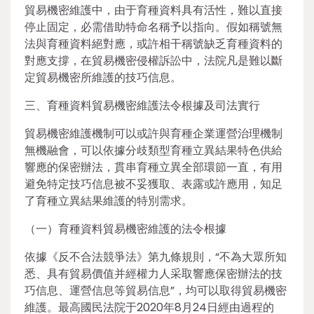
貿易機密維護中，由于育種資料具有活性，難以直接
停止固定，必需借助特命名稱予以指向。假如稱號無
法與育種資料絕對應，或許相干稱號缺乏育種資料的
對應支撐，在貿易機密侵權訴訟中，法院凡是難以斷
定貿易機密所維護的技巧信息。
三、育種資料貿易機密維護法令根據及司法實行
貿易機密維護機制可以或許與育種企業運營治理機制
無機融會，可以依據分歧類型育種立異結果特色供給
響應的保密辦法，貫串育種立異全部環節一直，有用
避免特定技巧信息被不妥獲取、表露或許應用，知足
了育種立異結果維護的特別需求。
（一）育種資料貿易機密維護的法令根據
依據《反不合法競爭法》第九條規則，“不為大眾所知
悉、具有貿易價值并經權力人采取響應保密辦法的技
巧信息、運營信息等貿易信息”，均可以取得貿易機密
維護。最高國民法院于2020年8月24日經由過程的