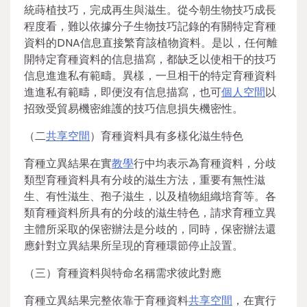
統蒔植技巧，完成再生與滋生。從今朝生物技巧成長
程度看，難以依據分子生物技巧記錄的有關特定育種
資料的DNA信息直接繁育該植物資料。是以，任何離
開特定育種資料的信息描寫，都缺乏以使相干的技巧
信息進進私有範疇。異樣，一旦相干的特定育種資料
進進私有範疇，即便沒有信息描寫，也可
個人空間
以
招致受貿易機密維護的技巧信息損失機密性。
（二
共享空間
）育種資料具有多樣化滋生特色
育種立異結果在實
教學
行中均表示為育種資料，分歧
類型育種資料具有分歧的滋生方法，重要有無性滋
生、有性滋生、孢子滋生，以及植物組織培育等。各
類育種資料所具有的分歧的滋生特色，請求育種立異
主體所采取的保密辦法是分歧的，同時，保密辦法還
應針對立異結果所呈現的育種環節停止設置。
（三）育種資料與特命名稱需求彼此對應
育種立異結果完整依靠于育種資料
共享空間
，在實行