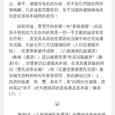
山、襄平、遼陽等地名的分歧，而不知它們彼此間并
無牴觸，只是涵蓋范圍有別，至于沈陽與遼陽兩地名
則是宦居與本籍間的差別！
綜前所論，曹雪芹的前輩一向“著籍遼陽”（此說
與今朝包括方志在內的簡直一切一手文獻的論述皆若
合符契），直至其高高祖世選因在沈陽中衛任官始遷
住沈陽。天啟元年三月沈陽城陷時（八日后遼陽亦
陷），世選舉家被俘或降，《八旗滿洲氏族通譜》
（略稱《通譜》）是以稱曹世選“世居沈陽處所”（圖
表1.6），但曹家仍以遼陽為本籍。在馮其庸原躲的同
治《曹氏譜系全圖》（與《五慶堂重建曹氏宗譜》最
后補充資料的時光年夜致雷同，然此圖似已佚）上，
四房的振彥、寅、璽、鼎名下，有“向聞分住遼陽，譜
掉莫記”等字（此句應描寫的是振彥及其本籍；圖表
1.7）！
圖表1.6 《八旗滿洲氏族通譜》中曹錫遠家族的滿