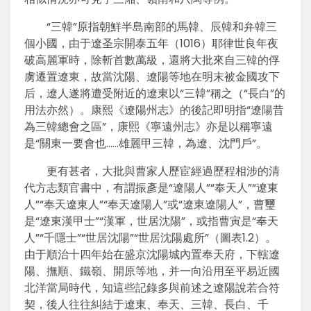
“三韓”原指朝鮮半島南部的馬韓、辰韓和弁韓三
個小國，由于遼圣宗開泰五年（1016）耶律世良年夜
破高麗軍時，除斬首數萬級，還將大批來自三韓的俘
虜遷置遼東，故當沈陽、遼陽等地在明末被金國攻下
后，遼人遂將遭受附近的遼東以“三韓”稱之（“長白”的
用法亦然）。康熙《遼陽州志》的後記即明指“遼陽昔
為三韓總會之區”，康熙《寧遠州志》亦是以稱寧遠
是“關東一要會也……雄麗甲三韓，為遼、沈門戶”。
更有甚者，大批與曹家人歷宦經過歷程相涉的清
代方志類官書中，有謂振彥是“遼陽人”“奉天人”“遼東
人”“奉天遼東人”“奉天遼陽人”或“遼東遼陽人”，曹璽
是“遼東漢甲士”“漢軍，世居沈陽”，或指曹寅是“奉天
人”“千隱士”“世居沈陽”“世居沈陽處所”（圖表1.2）。
由于順治十四年始在盛京沈陽城內置奉天府，下轄遼
陽、撫順、鐵嶺、開原等地，并一向沿用至平易近國
北洋當局時代，知這些記錄多與前述之遼陽說若合符
契，後人往往糾結于遼東、奉天、三韓、長白、千