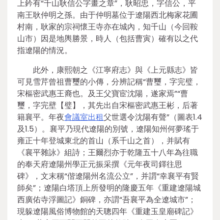
上鈐有“千山耿信公字畫之章”，耿昭忠，字信公，平
南王耿仲明之孫。由于仲明墓位于遼陽西北梅家花圃
村南，耿家的宗祠懷王寺亦在城內，知千山（今回鞍
山市）因是地輿勝景，時人（包括曹寅）確有以之代
指遼陽的情況。
此外，康熙朝之《江寧府志》與《上元縣志》皆
可見雪芹曾祖曹璽的小傳，分辨記稱“曹璽，字完璧，
宋樞密武惠王裔也。及王父寶宦沈陽，遂家焉”“曹
璽，字完壁【璧】，其先出自宋樞密武惠王彬，后著
籍襄平。年夜
會議室出租
父世選令沈陽有聲”（圖表1.4
及1.5）。襄平乃現代遼陽的別號，遼陽知州何夢瑤于
雍正十年登城東北的首山（系千山之首），并賦有
《襄平雜詠》組詩；王爾烈亦于乾隆五十八年為往職
的奉天府遼陽州學正元振采撰《元年夜司鐸往思
碑》，文末稱“偕遼陽州名流公立”，并謂“幸襄平有賢
師矣”；遼陽白塔頂上所發明的隆慶五年《重建遼陽城
西廣佑寺浮圖記》銅碑，亦謂“吾襄平為全遼城市”；
現躲遼陽風俗博物館的天聰四年《重建玉皇廟碑記》