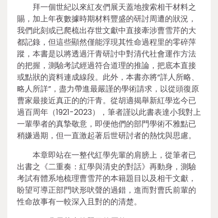
拜一個世紀以來紅友們展天蓋地搜索相干材料之
賜，加上年夜數據時期材料豐盛的研討周遭的狀況，
我們此刻或已爬梳出存世文獻中直接牽涉曹雪芹的大
都記錄，但這些顯然僅能浮現其性命過程里的零碎萍
蹤，本書是以將透過汗青研討中對清代社會運作方法
的把握，測驗考試經過符合道理的推論，把底本直接
或點狀的資料連成線段。此外，本書亦將“詳人所略、
略人所詳”，盡力帶進最嚴謹的學術請求，以從頭復原
曹家最接近真正的的汗青。從胡適揭舉新紅學迄今已
過百周年（1921-2023），筆者謹以此書表達小我對上
一輩學者的真摯敬意，即便他們的部門學術不雅點已
稍嫌過期，但一直激起著后世研討者的熱忱與思慮。
本章即站在一整代紅學先輩的肩膀上，從筆者已
出書之《二重奏：紅學與清史的對話》再動身，測驗
考試有體系地梳理曹雪芹的本籍題目以及相干文獻，
盼望可導正部門吠形吠聲的過錯，進而對曹氏前輩的
性命故事有一較深入且對的的清楚。