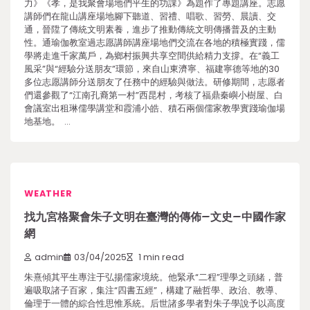
力》《孝，是我聚會場地們平生的功課》為題作了專題講座。志愿
講師們在龍山講座場地腳下聽道、習禮、唱歌、習勞、晨讀、交
通，晉陞了傳統文明素養，進步了推動傳統文明傳播普及的主動
性。通瑜伽教室過志愿講師講座場地們交流在各地的積極實踐，儒
學將走進千家萬戶，為鄉村振興共享空間供給精力支撐。在“義工
風采”與“經驗分送朋友”環節，來自山東濟寧、福建寧德等地的30
多位志愿講師分送朋友了任務中的經驗與做法。研修期間，志愿者
們還參觀了“江南孔裔第一村”西昆村，考核了福鼎秦嶼小樹屋、白
會議室出租琳儒學講堂和霞浦小皓、積石兩個儒家教學實踐瑜伽場
地基地。 …
WEATHER
找九宮格聚會朱子文明在臺灣的傳佈–文史–中國作家
網
admin
03/04/2025
1 min read
朱熹傾其平生專注于弘揚儒家境統。他緊承“二程”理學之頭緒，普
遍吸取諸子百家，集注“四書五經”，構建了融哲學、政治、教導、
倫理于一體的綜合性思惟系統。后世諸多學者對朱子學說予以高度