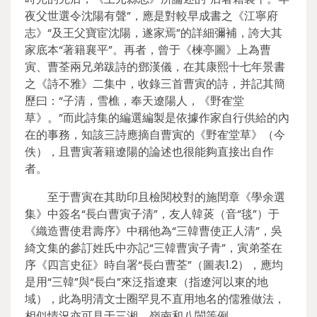
夜父世選令沈陽有聲”，應是對較早成書之《江寧府
志》“及王父寶宦沈陽，遂家焉”的詳細彌補，誇大其
家底本“著籍襄平”。再者，曾于《楝亭圖》上為曹
寅、曹荃兩兄弟跋詩的鄧漢儀，在其康熙十七年景書
之《詩不雅》二集中，收錄三首曹寅的詩，并記其簡
歷曰：“子清，雪樵，奉天遼陽人，《野隺堂
草》。”而此詩集的編選編製是依據作家自行供給的內
在的事務，知該三詩應摘自曹寅的《野隺堂草》（今
佚），且曹寅著籍遼陽的論述也很能夠直接出自作
者。
至于曹寅在其助印且檢閱校對的施閏章《學余選
集》中簽名“長白曹寅子清”，友人韓菼（音“毯”）于
《織造曹使君壽序》中稱他為“三韓曹使正人清”，吳
綺文集的參訂姓氏中亦記“三韓曹寅子青”，寅弟荃在
序《四言史征》時自署“長白曹荃”（圖表1.2），應均
是用“三韓”與“長白”來泛指遼東（指遼河以東的地
域），此為明清文士圈罕見不直用地名的儒雅做法，
相似情況亦可見于三湘、嶺南和八閩等例。