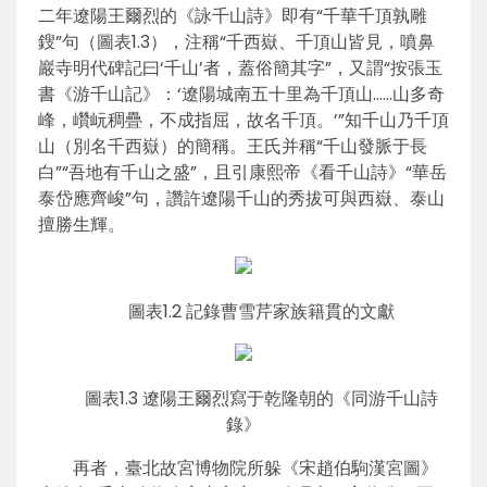
二年遼陽王爾烈的《詠千山詩》即有“千華千頂孰雕
鎪”句（圖表1.3），注稱“千西嶽、千頂山皆見，噴鼻
巖寺明代碑記曰‘千山’者，蓋俗簡其字”，又謂“按張玉
書《游千山記》：‘遼陽城南五十里為千頂山……山多奇
峰，巑岏稠疊，不成指屈，故名千頂。’”知千山乃千頂
山（別名千西嶽）的簡稱。王氏并稱“千山發脈于長
白”“吾地有千山之盛”，且引康熙帝《看千山詩》“華岳
泰岱應齊峻”句，讚許遼陽千山的秀拔可與西嶽、泰山
擅勝生輝。
圖表1.2 記錄曹雪芹家族籍貫的文獻
圖表1.3 遼陽王爾烈寫于乾隆朝的《同游千山詩
錄》
再者，臺北故宮博物院所躲《宋趙伯駒漢宮圖》