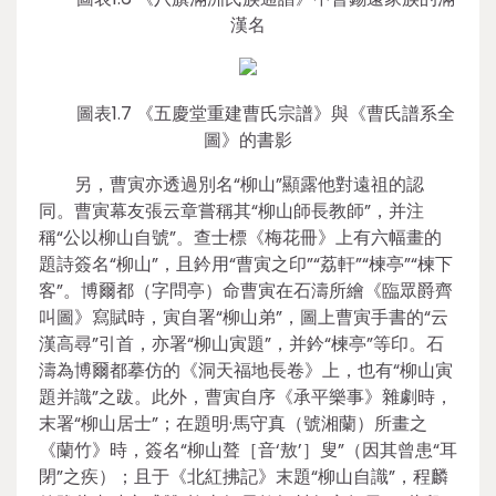
漢名
圖表1.7 《五慶堂重建曹氏宗譜》與《曹氏譜系全
圖》的書影
另，曹寅亦透過別名“柳山”顯露他對遠祖的認
同。曹寅幕友張云章嘗稱其“柳山師長教師”，并注
稱“公以柳山自號”。查士標《梅花冊》上有六幅畫的
題詩簽名“柳山”，且鈐用“曹寅之印”“荔軒”“楝亭”“楝下
客”。博爾都（字問亭）命曹寅在石濤所繪《臨眾爵齊
叫圖》寫賦時，寅自署“柳山弟”，圖上曹寅手書的“云
漢高尋”引首，亦署“柳山寅題”，并鈐“楝亭”等印。石
濤為博爾都摹仿的《洞天福地長卷》上，也有“柳山寅
題并識”之跋。此外，曹寅自序《承平樂事》雜劇時，
末署“柳山居士”；在題明·馬守真（號湘蘭）所畫之
《蘭竹》時，簽名“柳山聱［音‘敖’］叟”（因其曾患“耳
閉”之疾）；且于《北紅拂記》末題“柳山自識”，程麟