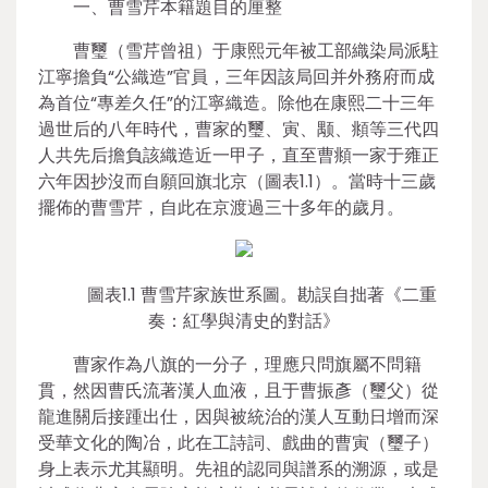
一、曹雪芹本籍題目的厘整
曹璽（雪芹曾祖）于康熙元年被工部織染局派駐
江寧擔負“公織造”官員，三年因該局回并外務府而成
為首位“專差久任”的江寧織造。除他在康熙二十三年
過世后的八年時代，曹家的璽、寅、颙、頫等三代四
人共先后擔負該織造近一甲子，直至曹頫一家于雍正
六年因抄沒而自願回旗北京（圖表1.1）。當時十三歲
擺佈的曹雪芹，自此在京渡過三十多年的歲月。
圖表1.1 曹雪芹家族世系圖。勘誤自拙著《二重
奏：紅學與清史的對話》
曹家作為八旗的一分子，理應只問旗屬不問籍
貫，然因曹氏流著漢人血液，且于曹振彥（璽父）從
龍進關后接踵出仕，因與被統治的漢人互動日增而深
受華文化的陶冶，此在工詩詞、戲曲的曹寅（璽子）
身上表示尤其顯明。先祖的認同與譜系的溯源，或是