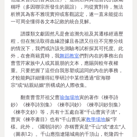
稱呼（多因聯宗所發生的親誼），均從實對待，無法
析辨其為客不雅現實抑或客觀認定，遂一直未能提出
一可周全懂得各文本記敘的統合見解。
譜牒類文獻固然凡是會追溯先祖及其遷移經過歷
程，但在無法取得血緣證據且各譜又往往不完整分歧
的情況下，我們或許該先測驗考試析探其可托度。此
外，在會商籍貫時，我
舞蹈教室
們對內在的事務出自
曹雪芹家族中人或其親朋的文本，應賜與較年夜權
重。只要把握了這些自我形塑或認同的內在的事務，
才較能夠詳細懂得紅學研討中某些透過“宦海聯
宗”或“結親結姻”所構成的人際收集。
翻查曹雪芹祖父曹
瑜伽場地
寅的著作《楝亭詩
鈔》《楝亭詩別集》《楝亭詞鈔》《楝亭詞鈔別集》
《楝亭文鈔》等，共有十五處自署“千山曹寅子清”，
曹寅《楝亭書目》也有“千山曹氏家
教學場地
躲”字
樣。此外，《國朝詩的》亦稱曹寅是“千山”或“遼左”人
（圖表1.2）。千山應指遼陽城南的千頂山，乾隆四十