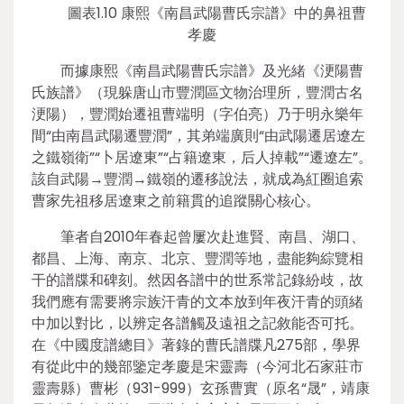
圖表1.10 康熙《南昌武陽曹氏宗譜》中的鼻祖曹
孝慶
而據康熙《南昌武陽曹氏宗譜》及光緒《浭陽曹
氏族譜》（現躲唐山市豐潤區文物治理所，豐潤古名
浭陽），豐潤始遷祖曹端明（字伯亮）乃于明永樂年
間“由南昌武陽遷豐潤”，其弟端廣則“由武陽遷居遼左
之鐵嶺衛”“卜居遼東”“占籍遼東，后人掉載”“遷遼左”。
該自武陽→豐潤→鐵嶺的遷移說法，就成為紅圈追索
曹家先祖移居遼東之前籍貫的追蹤關心核心。
筆者自2010年春起曾屢次赴進賢、南昌、湖口、
都昌、上海、南京、北京、豐潤等地，盡能夠綜覽相
干的譜牒和碑刻。然因各譜中的世系常記錄紛歧，故
我們應有需要將宗族汗青的文本放到年夜汗青的頭緒
中加以對比，以辨定各譜觸及遠祖之記敘能否可托。
在《中國度譜總目》著錄的曹氏譜牒凡275部，學界
有從此中的幾部鑒定孝慶是宋靈壽（今河北石家莊市
靈壽縣）曹彬（931-999）玄孫曹實（原名“晟”，靖康