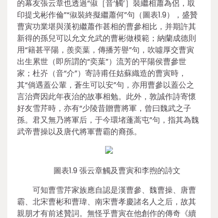
的幕友張云章也透過“俶［音‘觸’］裝繼相蕭為侶，取
印提戈彬作倫”“俶裝終擬繼蕭何”句（圖表1.9），盛贊
曹寅功業堪與漢初繼蕭作甚相的曹參相比，并期許其
新得的孫兒可以允文允武的曹彬做模範；納蘭成德則
用“籍甚平陽，羨奕葉，傳播芳譽”句，吹噓厚交曹寅
出生累世（即所謂的“奕葉”）流芳的平陽侯曹參世
家；杜岕（音“介”）寄詩甫任姑蘇織造的曹寅時，
其“倘遇蓋公輩，蒼生可以安”句，亦用曹參以蓋公之
言治齊因此年夜治的故事相勉。此外，敦誠作詩寄懷
好友雪芹時，亦有“少陵昔贈曹將軍，曾曰魏武之子
孫。君又無乃將軍后，于今環堵蓬蒿屯”句，指其為魏
武帝曹操以及唐代將軍曹霸的裔孫。
圖表1.9 張云章觸及曹寅和李煦的詩文
可知曹雪芹家族應自認是漢曹參、魏曹操、唐曹
霸、北宋曹彬和曹瑋、南宋曹孝慶諸名人之后，故其
親朋才有前述贊詞。無怪乎曹寅在他創作的傳奇《續