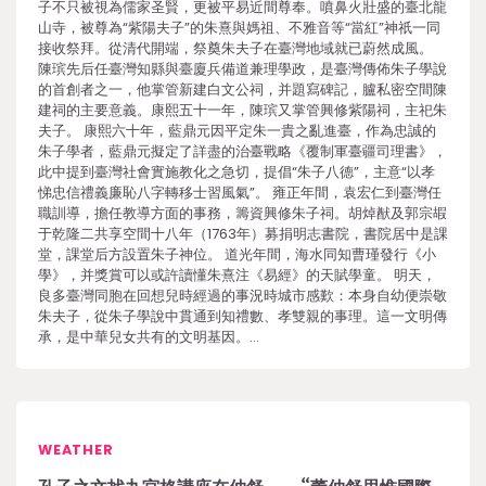
子不只被視為儒家圣賢，更被平易近間尊奉。噴鼻火壯盛的臺北龍
山寺，被尊為“紫陽夫子”的朱熹與媽祖、不雅音等“當紅”神祇一同
接收祭拜。從清代開端，祭奠朱夫子在臺灣地域就已蔚然成風。
陳瑸先后任臺灣知縣與臺廈兵備道兼理學政，是臺灣傳佈朱子學說
的首創者之一，他掌管新建白文公祠，并題寫碑記，臚私密空間陳
建祠的主要意義。康熙五十一年，陳瑸又掌管興修紫陽祠，主祀朱
夫子。 康熙六十年，藍鼎元因平定朱一貴之亂進臺，作為忠誠的
朱子學者，藍鼎元擬定了詳盡的治臺戰略《覆制軍臺疆司理書》，
此中提到臺灣社會實施教化之急切，提倡“朱子八德”，主意“以孝
悌忠信禮義廉恥八字轉移士習風氣”。 雍正年間，袁宏仁到臺灣任
職訓導，擔任教導方面的事務，籌資興修朱子祠。胡焯猷及郭宗嘏
于乾隆二共享空間十八年（1763年）募捐明志書院，書院居中是課
堂，課堂后方設置朱子神位。 道光年間，海水同知曹瑾發行《小
學》，并獎賞可以或許讀懂朱熹注《易經》的天賦學童。 明天，
良多臺灣同胞在回想兒時經過的事況時城市感歎：本身自幼便崇敬
朱夫子，從朱子學說中貫通到知禮數、孝雙親的事理。這一文明傳
承，是中華兒女共有的文明基因。…
WEATHER