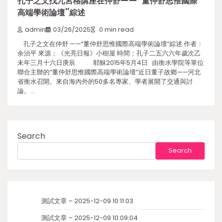
孔子之文找九宮格講座在仲舒——“董仲舒思惟國際
高端學術論壇”綜述
admin
03/26/2025
0 min read
孔子之文在仲舒 ——“董仲舒思惟國際高端學術論壇”綜述 作者：
余治平 來源：《光亮日報》小樹屋 時間：孔子二五六六年歲次乙
未年三月十六日庚辰 耶穌2015年5月4日 由衡水學院等單位
聯合主辦的“董仲舒思惟國際高端學術論壇”近日董子故鄉——河北
省衡水召開。來自海內外的50多名專家、學者展開了交通與討
論。…
Search
Search
測試文章 – 2025-12-09 10:11:03
測試文章 – 2025-12-09 10:09:04