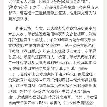
元年遭金人北擄，因避金太宗完顏晟而更名“寔”，
通“實”或“是”）之子，亦有指其是唐豫章（今南昌市進
賢縣）曹端禮十三世孫應龍之侄孫，惟此兩支曹氏似
無直接關系。
斟酌曹彬、曹實、曹應龍與曹孝慶均為史乘中可
考之人物，筆者遂透過幾個年夜型文史數據庫，測驗
考試梳理其生平業績，并在2011年新竹清華年夜學藏
書樓裝配“中國方志庫”的測試中，第一次檢索就勝利
于乾隆《湖口縣志》的進士名錄發明曹孝慶，令學界
首度得知孝慶為江西湖口人。接著，筆者又爬梳了約
二十種曹譜以及大批志書和宋元著作，且赴本地覓得
孝慶葬于湖口文橋走馬嶺的“西真寺祖墓”（圖表
1.11），更縷析出曹孝慶家族于唐宋時代的移居途徑：
從安徽宣州南陵縣→江西江州彭澤縣→饒州都昌縣龜
山→江州湖口縣，知其進贛后年夜致不出鄱陽湖周遭
地域。無怪乎《南宋館閣續錄》中曾以孝慶“貫南
康”，此或因都昌縣在那時乃隸南康軍。此外，筆者還
自南宋紹興四年（1134）成書的《古今姓氏書辯證》