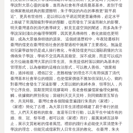
學說對大眾心靈的滋養，進而為社會有序成長奠基基本。差別于儒
祖傳家教統經典的艱澀難明，朱子學說的內在的事務更“親平易
近”、更具有世俗性，是以得以在平易近間更普遍傳佈，必定水平
上衝破了常識階級對學術的壟斷，從而發生了深遠而耐久的影響。
明天臺灣遺存的清代教導碑文，鮮見玄虛空洞的闡述，而多為朱子
學說深刻淺出的倫理學闡釋，因其更具傳佈性，教化效能也更明
顯，成為大眾修身樹德的源泉。 這個經過歷程中，年夜陸遷移到
臺灣的儒吏在臺灣世俗社會的形塑過程中施展了主要感化。無論是
幼兒蒙學啟智仍是成人操行教化，年夜陸儒吏均以淺顯易懂的方法
傳佈朱子學說，學術不交流再高居廟堂、深不成測，而是可以或許
全方位融進臺灣大眾的日常生涯。 朱熹提倡村落以鄉約為基本的
管理形式，以為修鄉約這種自治形式，可以教人善俗。“德業相
勸，過掉相規，禮俗訂交，患難相恤”的理念不只有用保護了清代
臺灣基本社會單位的穩固，也使儒家價值不雅加倍深刻人心。鄉約
對臺灣社會發生了深遠影響，大眾以鄉約束縛本身、領導別人，共
守公序良俗。當鄰里間呈現膠葛時，長老會根據儒家倫理化解牴
觸，依據鄉約辨別長短；當碰到天災天災時，則同鄉鄰里互幫合
作、共克時艱。 臺灣社會各個階級普遍踐行朱熹的《家禮》。
《家禮》簡化了古禮，為大眾日常生涯禮節構建了易于奉行的規
范。人們天天都有的飲食、進退等日常行動，以及平生中城市有的
婚、喪、冠、祭等禮，都可以依《家禮》而行，嚴厲束縛言談舉
止，展示文質彬彬的儒者風范。禮節的踐行未必能使大眾清楚朱子
學說的理念，但能完成儒家對人日常生涯的教化。 在臺灣，朱夫