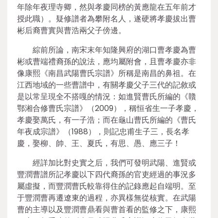
年除年夜理寺卿，然與孝慶同榜的黃應龍在五年前才
授此職）。疑修譜者為攀附名人，遂硬將孝慶拔出曹
彬后裔曹實與曹浩兩父子傍邊。
綜前所論，南宋末年知隆興府的湖口曹孝慶為曹
彬或曹端禮裔孫的說法，應均屬附會，且曹孝慶亦非
像康熙《南昌武陽曹氏宗譜》所稱是南昌的鼻祖。在
江西地域的一些曹譜中，有關孝慶父子三代的記敘或
是以常呈現全不搭嘎的情況：如進賢曹氏所編的《贛
鄂湘合修曹氏宗譜》（2009），稱恒省生一子孝慶，
孝慶娶萬氏，有一子浩；而在龜山曹氏所編的《曹氏
年夜成宗譜》（1988），則記忠甫生子三，長名孝
慶，娶柳、帥、王、夏氏，有思、愚、應三子！
經詳加比對史實之后，我們可發明武陽、進賢或
豐潤曹譜所記孝慶以下四代裔孫的官吏經過的事況多
屬虛擬，而豐潤曹氏較靠得住的記錄應起自端明。至
于豐潤曹再遷遼東的過程，亦異樣無從核實。在武陽
曹的主導以及豐潤曹鼎看與曹首看的監修之下，康熙