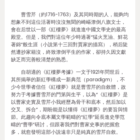
曹雪芹（約1716-1763）及其同時期的人，能夠均
想象不到這位活著時沒沒無聞的崎嶇潦倒八旗文士，
會在后世以一部《紅樓夢》就進進中國文學史的最高
殿堂。但是，我們對這位年少時過著“猛火烹油、鮮花
著錦”般生涯（小說第十三回對賈家的描寫），稍后陡
然遭抄家籍沒，終致潦倒平生的作家，卻持久因文獻
缺乏而完善較清楚的熟悉。
自胡適的《紅樓夢考據》一文于1921年問世后，
其所揭舉的新紅學構成一新典范（paradigm），不
少今世學者信任《紅樓夢》就是曹雪芹的自敘體，故
努力于考據曹雪芹的門第與生平，以為“《紅樓夢》是
以曹家史實及雪芹小我經歷為骨干和底本，然后加以
交叉、拆合”，期盼能是以懂得《紅樓夢》的要旨與情
節。此趨向令底本屬文學範疇的“紅學”延長進史學范
疇的“曹學”研討，但跟著我們對曹家史事的把握愈
多，就愈發明這部小說遠非只是純真的雪芹自敘。