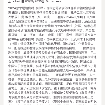
admin
03/19/2025
0 min read
2024教學場地鄉村（社區）儒學志愿者講師研修班在福建福鼎舉
辦 來源：國際儒聯教導傳播普及委員會 時間：孔子二五七五年歲
次甲辰十1對1教學月十八日丙戌 耶穌2024年11月18日 11月10
日至1會議室出租共享空間6日，由國際儒學聯合會主辦，尼山圣源
書院和福鼎市儒學實踐研討會承辦的“2024鄉村（社區）儒學志愿
講師研修班”在福建省福鼎市龍山孔子文明中教學間舉辦。來自教
學福建、山東、河南、北京、遼寧、浙江、貴州、黑龍江等八省市
的180余名從事鄉村（社區）儒學的志愿講師，以及有志于到農村
（社區）儒學傳私密空間播的退休干部、退休教師、企業負責人
等，配合探討鄉村建設與儒學傳播的小樹屋新路徑。 國際儒聯
副秘書長、教導傳播普及委員會主任石永奇，國際儒聯理事、尼山
圣源書院院長助理陳洪夫個人空間，福鼎市儒學實踐研討教學場地
會會1對1教學長陳愛銀等講座場地列席開班式并致辭。開班式后，
中國朱子學會顧問、福建省委宣傳部原副部長朱清個人空間作了題
為《在中華復興進程中自覺弘揚優秀傳統文明——論儒學、朱子理
學及其轉化創新》的專題輔導。 研修班設置了經典導讀、人生
禮儀、孝交流道感恩、義工老師交共享會議室通、現場參觀鄉村儒
學教學實驗點等豐富課程。國際儒聯理事、尼山圣源書院院長趙法
生博士，孟子研討院副研討館員、孟子書院執行院長殷延祿，福鼎
市委黨校原常務副校長潘其信，中華傳統文明促進會《群書治要》
傳承委員會崔欣分別教學場地以《儒共享會議室家的內圣外王之
道》《漢字的奧秘與孟子要方》《學習全會精力，探家教尋文明魅