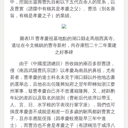
中，挖掘出靈壽曹氏自彬以下五代百余人的世系，以
及曹實（譜牒中有稱其是孝慶之父）、曹浩（別名善
翁，有稱是孝慶之子）的業績。
圖表1.11 曹孝慶祖墓地點的湖口縣走馬嶺西真寺。
遺址在今文橋鎮的曹寺新村，尚存康熙二十二年重建
之好事碑
由于《中國度譜總目》所收錄的兩百多部曹譜，
僅《南昌武陽曹氏宗譜》以孝慶為南昌的鼻祖，尤有
甚者，曹孝慶的進士科名未見于湖口縣以外他地志書
的選舉志，且他在出任隆興知府之翌年即轉知浙江婺
州軍事，疑曹孝慶自己并不曾遷籍隆興。又，經斟酌
年紀的差距以及取名的規則（曹彬后代依序以帶玉、
人、言、日、水字根的字表現行輩字派），我們也可
揣度孝慶盡不成能是相差一百多歲的駙馬都尉曹實之
子，且亦非應龍侄孫（因孝慶較應龍早三年中進
士），而曹浩也不會是孝慶之子（有譜稱浩于咸淳八