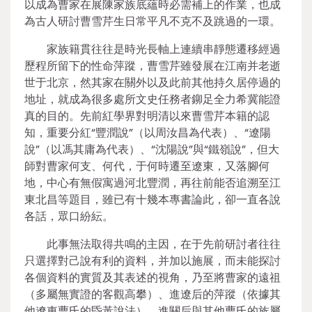
以成為曹家在展陳家族底蘊時必需補上的作業，也成
為古人研討曹雪芹生日常平凡不克不及跳過的一環。
家族籍貫往往是時光長軸上連續串靜態遷移經過
歷程所留下的性命萍蹤，曹雪芹雖發展在江南并老逝
世于北京，然其家在關外以及此前其他持久居停過的
地址，就成為很多處所文史任務者鉚足全力希冀能證
真的目的。先前紅學界對明清以來曹雪芹本籍的認
知，重要分紅“豐潤說”（以周汝昌為代表）、“遼陽
說”（以馮其庸為代表）、“沈陽說”與“鐵嶺說”，但大
師對曹家何支、何代，于何時遷至遼東，又落腳何
地，中心有無假寓過河北豐潤，再往前能否追溯至江
東北昌等題目，雖已有十幾本專書論此，卻一直各說
各話，眾口紛紜。
此事無法取得共鳴的主因，在于先前研討者往往
只選擇對己說有利的資料，并加以施展，而未能探討
各個資料的實質及其表述的視角，乃至將曹家的遠祖
（多屬無實證的客觀高攀）、進遼后的萍蹤（依據其
他遼東曹氏的昏黃說法）、進關后與其他曹氏的族屬