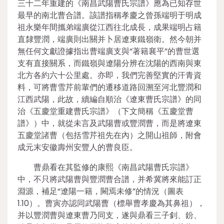
三十二年重建的《南昌武陽曹氏宗譜》應為已知存世
最早的南北曹合譜。該譜指稱孝慶之曾孫端明于明成
祖永樂年間攜弟端廣從江西往北成長，成果端明占籍
直隸豐潤，端廣則出關并卜居遼東鐵嶺衛。然今朝并
無任何文獻證據指出曹端廣支與“著籍襄平”的曹世選
支有直接關系，而鐵嶺與遼陽分辨在沈陽的西南與東
北方各約六十公里處。亦即，我們完善堅實的汗青資
料，可將曹雪芹前輩們的遷移道路回溯至河北豐潤和
江西武陽，此故，續編自順治《遼東曹氏宗譜》的同
治《五慶堂重建曹氏宗譜》（下文簡稱《五慶堂曹
譜》）中，就從未言及武陽曹或豐潤曹，而是將遼東
五慶堂諸曹（包括雪芹祖先在內）之開山祖師，附會
成元末安徽壽州安豐人的曹良臣。
曹鼎看在其監修的康熙《南昌武陽曹氏宗譜》
中，不只將武陽曹與豐潤曹合譜，并希冀將來能訂正
淵源，補足“遼陽一籍，闕焉未修”的情況（圖表
1.10）。曹寅亦認同武陽曹（標舉曹孝慶為其鼻祖），
并以豐潤曹與遼東曹乃同支，遂與鼎看三子釗、鈖、