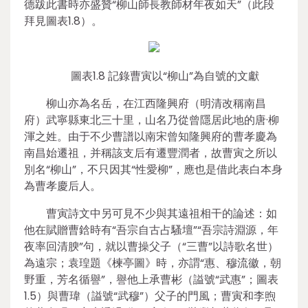
德跋此書時亦盛贊“柳山師長教師材年夜如天”（此段
拜見圖表1.8）。
圖表1.8 記錄曹寅以“柳山”為自號的文獻
柳山亦為名岳，在江西隆興府（明清改稱南昌
府）武寧縣東北三十里，山名乃從曾隱居此地的唐·柳
渾之姓。由于不少曹譜以南宋曾知隆興府的曹孝慶為
南昌始遷祖，并稱該支后有遷豐潤者，故曹寅之所以
別名“柳山”，不只因其“性愛柳”，應也是借此表白本身
為曹孝慶后人。
曹寅詩文中另可見不少與其遠祖相干的論述：如
他在賦贈曹鋡時有“吾宗自古占騷壇”“吾宗詩淵源，年
夜率回清腴”句，就以曹操父子（“三曹”以詩歌名世）
為遠宗；袁瑝題《楝亭圖》時，亦謂“惠、穆流徽，朝
野重，芳名循譽”，譽他上承曹彬（謚號“武惠”；圖表
1.5）與曹瑋（謚號“武穆”）父子的門風；曹寅和李煦