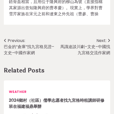
鋡骨血相當，且用位于隆興府的柳山為號（直接指稱
其家源出曾知隆興府的曹孝慶）。現實上，學界對曹
雪芹家族在宋元之前和遼東之外先祖（曹參、曹操
Post
Previous:
Next:
巴金的“倉庫”找九宮格見證–
馬識途談川劇–文史–中國找
navigation
文史–中國作家網
九宮格交流作家網
Related Posts
WEATHER
2024鄉村（社區）儒學志愿者找九宮格時租講師研修
班在福建福鼎舉辦