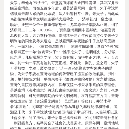
愛崇，奉他為“朱夫子”。 朱熹曾跨海前去金門島講學，其萍蹤并未
觸及臺灣島。而在五百多年后，跟著清當局同一臺灣，朱子學說開
端融進臺灣大眾的教化系統，深入影響日常生涯。朱夫子，自此成
為銜接海峽兩岸文明的主要精力紐帶之一。 清朝初期，皇太極、
順治、康熙三位帝王推重儒家思惟，尤其尊朱子學說為正統。到了
清康熙二十二年（1683年），寶島臺灣回回中國邦畿。治臺官員
為教化大眾，鼎力奉行儒學。臺灣移平易近年夜多由持久受朱子文
明陶冶的閩南及粵東遷進，是以臺灣與年夜陸的朱子文明高度契
合，一脈相承。 《重建臺灣府志》于乾隆年間纂修，卷首“圣謨”載
有康熙五十一年“諭表章朱子”：“惟宋之朱子，注明經史，分析載
籍之理，凡所撰釋之文字，皆明白有據，而得中正之理。今五百余
年，其一句一字莫有論其可更正者。不雅此，則孔、孟之后，朱子
可謂無益于文雅，厥功偉矣！”這一諭旨彰顯官方對朱夫子的愛
崇，為朱子學說在臺灣地域的傳佈營建了濃重的政治氣氛。 清中
期，規則書院之制，酌仿朱夫子《白鹿洞書院教條》立之禮節節。
臺灣的書院規條與講授內在，與年夜陸一樣秉承朱熹的教導理念。
是以臺灣《海水廳志》將這段書院規制載于《黌舍志》之前，視為
基礎軌制，可見臺灣書院的朱子文明傳統。在課程設置方面，臺灣
書院設定研讀《資治通鑒綱目》《近思錄》等經典，并請求學
者“看書理”，同時將“朱子唸書法”作為進修的基礎紀律和請求。 追
溯至宋代，朱子學說以“道統”從頭構建了宇宙不雅、人倫關系以及
社會次序。到了清代，朱子后學已成長成熟，如同那時臺灣社會的
一劑對癥良方，精準契合了社會的成長需求。康熙年間，臺灣地域
的文教工作成長并非僅為構建科舉進仕軌制，更多是為了完成朱子