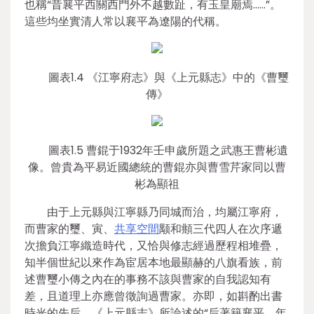
也稱“昔襄平西關西門外不越數趾，有玉皇廟焉……”。
這些均坐實清人常以襄平為遼陽的代稱。
圖表1.4 《江寧府志》與《上元縣志》中的《曹璽
傳》
圖表1.5 曹錕于1932年壬申歲所題之武惠王曹彬遺
像。曾貴為平易近國總統的曹錕亦與曹雪芹家同以曹
彬為顯祖
由于上元縣與江寧縣乃同城而治，均屬江寧府，
而曹家的璽、寅、
共享空間
颙和頫三代四人在次序遞
次擔負江寧織造時代，又恰與修志經過歷程相堆疊，
知半個世紀以來作為宦居本地最顯赫的八旗看族，前
述曹璽小傳之內在的事務不該與曹家的自我認知有
差，且道理上亦應曾徵詢過曹家。亦即，如斟酌出書
時光的先后，《上元縣志》所論述的“后著籍襄平。年