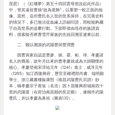
琵琶》（《紅樓夢》第五十四回賈母曾說起此作品）
中，替其遠祖曹操“故為遮飾”，以重塑一較正面的抽
像。當然，這些曹氏名人世的世系保持，在完善史料
的情況下，多已無法從血緣上詳細印證，而較能夠屬
于自高世系的追攀行動。下節即借由現存的族譜資
料，摸索能否將曹雪芹家族的先祖回溯至遼東以前。
二、難以溯源的武陽曹與豐潤曹
因曹寅家自認是曹參、操、霸、彬、瑋、孝慶諸
名人的裔孫，故年月比來的曹孝慶就成為大師關懷的
核心。孝慶登南宋淳祐元年（1241）進士，咸淳元年
（1265）知江西隆興府，歷官至權禮部尚書、端明殿
學士。浙江藏書樓躲康熙《南昌武陽曹氏宗譜》鈔
本，稱孝慶宗子善翁（名浩）因卜居隆興府城南四十
里的武陽渡（在府治南昌縣的長定鄉），遂稱作武陽
曹氏，并以孝慶為鼻祖（圖表1.10）。