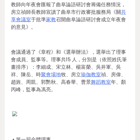
教師向年夜會匯報了曲阜論語研討會籌備任務情況，
房立禎師長教師宣讀了曲阜市行政審批服務局《關
共
享會議室
于批準
家教
召開曲阜論語研討會成立年夜會
的意見》。
會議通過了《章程》和《選舉辦法》，選舉出了理事
會成員、監事等。理事共15 人，分別是（依照姓氏筆
畫排序）：李細成、宋立林、楊富榮、吳井軍、吳
祥、陳岳、時
聚會場地
牧、房立
瑜伽教室
禎、房偉、
趙旌、周凱、郭艷秋、高春華、曹景
舞蹈教室
年、顏
丙峰，監事為馮亮。
▲第一屆全體理事