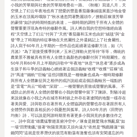
小我的芳華期與社會的芳華期堆疊在一路。《秋種》寫道八月，天
空懷上了幻云年夜地也有了戀愛的豐盈番茄藤像絨毯展蓋沙地金發
的玉米在頂風吟哦除了“秋水邊忽閃著艷麗頭巾／撩動莊稼漢芳華
的豪情”如許的時期特點的表達，一個時期的調性于所有人全體的
聲響重要浮現為奇特的修辭作風。詩人將自我的空想特徵經由過
程“天空懷上了幻云”付與了“天然”番茄藤和玉米也由於“絨毯”與“金
發”帶上了時期的特征事物在天然屬性之外還銘記上了社會屬性。
詩人寫于60年月上半期的一些作品也延續著這修辭方法，如《六
月謠》“為了迎接受獲季到來／玉米已揮動火把等待”等等，傳統的
農業景不雅被具有所有人全體主義顏色的修辭付與了時期屬性。在
50年月和60年月上半期的詩歌中“年夜地”“休息”“休息者”逐步成為
生孩子和斗爭的語義軸心繚繞著這個語義軸“收穫”“收獲”“莊稼”或
許“馬達”“鐵軌”“巨輪”這些詞匯既是一種物象也成為一種時期修辭
與所有人全體象征與之相伴的或許說組成這個語義軸另一端點的
是“雷電”“烏云”“暗礁”“深淵”……一種聲響的景致或聲響的風暴。 不
成防止的所有人全體的聲響在小我的聲響中留下了陳跡。對駱冷超
來說就像在小我之內在城市和村鎮之外存在著遼闊的地盤一樣存在
著美與愛、詩與歌存在著所有人全體協調的聲響也存在著跟所有人
全體勞作與歡喜相反的小我憂愁與孤單。詩人50年月的《田野的
均衡》詩，可以說是阿誰時期里有著更多小我洞見的多數佳作之
一。詩中寫道“雄鷹猛擊翅直俯沖空中／琢食是雞驚飛水鴨亂竄”如
一場“田野動亂”接著“秋陽里黑影又掠向遠方”依然是“鴨戲睡蓮”“銀
鋤閃閃”這就是世界潛伏的規范有動蕩有激奮也須有安閑遺忘的均