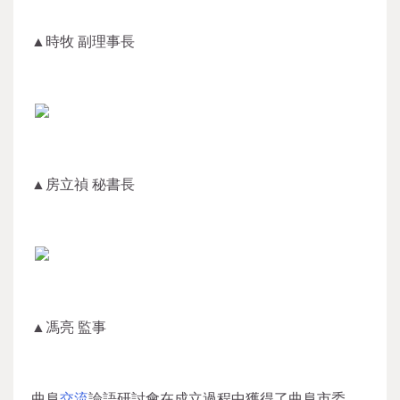
▲時牧 副理事長
▲房立禎 秘書長
▲馮亮 監事
曲阜
交流
論語研討會在成立過程中獲得了曲阜市委、