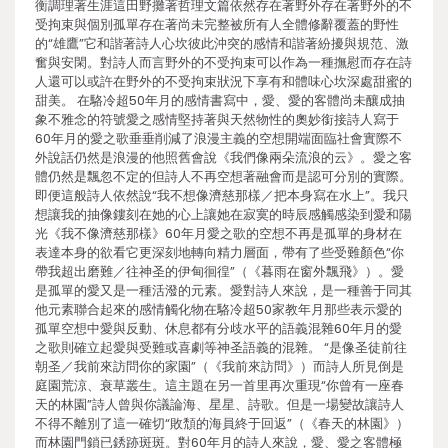
衡調理著生涯這田野攤著哲理文篇依然存在著野外存在著野外的不
受拘束與個別孤單存在著尚未完整被所有人全體修辭覆蓋的野性
的“雄鷹”它和諧著詩人心坎彼此沖突的感情和諧著紛擾與規范、激
奮與安閑。對詩人而言野外的不受拘束可以作為一種撫慰而存在詩
人還可以或許在野外的不受拘束狀況下享有和體味心坎深處甜蜜的
甜美。 在駱冷超50年月的感情書寫中，愛、愛的客體尚未釀成抽
象不雅念的符號愛之感情堅持著與天然物性的奧妙銜接詩人寫于
60年月的愛之歌垂垂削減了浪漫主義的空想開端面臨社會實際不
外說話仍然是浪漫的他照舊會說《我們像兩朵流浪的云》。愛之客
體仍然是飄忽不定的但詩人不再空想著融會而是認可分別的實際。
即便這般詩人依然說“我不想像濟慈那樣／把本身寫在水上”。我只
想讓我的抽像鏤刻在她的心上讓她在寂寞的時辰感觸感染到愛和陽
光《我不像濟慈那樣》60年月愛之歌的空想不再是孤單的身材在
表達本身的欲看它更深刻地轉向精力層面，帶有了些受難顏色“你
帶我超出磨難／往神圣的伊甸徊徨”（《暮雨在窗外飄飛》）。愛
是孤單的愛又是一種活潑的元素。愛對詩人來說，是一種善于同其
他元素聯合起來的感情觸化物在駱冷超50家教年月那些表示愛的
孤單空想中愛與反動、休息都有分歧水平的語義混雜60年月的愛
之歌則確立起愛與受難或喜劇等神圣語義的混雜。 “是像圣徒前往
朝圣／我前來訪問你的家園”（《我前來訪問》）而詩人所見倒是
庭園荒涼、衰草叢生。這主題在另一首里再次重現“你曾有一座春
天的林園”詩人曾與你議論海、星星、詩歌。但是一場變故讓詩人
不得不離別了這一確切“敗頹的海員終于回返”（《春天的林園》）
而林園門鎖已銹跡斑斑。對60年月的詩人來說，愛、愛之客體極