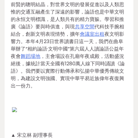
前賢的聰明結晶，對世界文明的發展促進以及人類思
惟的交通互融產生了深遠的影響，論語也是中華文明
的永恒文明標識，是人類共有的精力寶躲。學習和推
廣《論語》要與時俱進，與現
共享空間
代科技手腕相
結合，創新文明表現情勢，擴年
會議室出租
夜文明影
響力。本年4月23日世界讀書日這一天，我們在曲阜
舉辦了“相約論語·文明中國”第六屆人人讀論語公益年
夜會
舞蹈場地
，主會場設在孔廟年夜成殿，活動盛況
絕後，據統計當天全國有1280萬人線下同時誦讀《論
語》。我們要以實際行動傳承和弘揚中華優秀傳統文
明，為建設文明強國、實現中華平易近族偉年夜復興
出一份力。
▲ 宋立林 副理事長