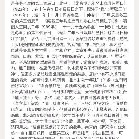
是在冬至后的第三個辰日。此中，《梁貞明九年癸未歲具注歷日》
（923年），在十仲春旬日的庚辰日之下，標注了“臘”；雍熙三年
（986年），這一年十一月十四為冬至，十仲春十一日甲辰是冬至
后的第三個辰日，《雍熙三年具注歷日》則在此日標注了“臘”；端
個人空間拱二年（989年），十一月十五為冬至，十仲春廿日戊辰
是冬至后的第三個辰日，《端拱二年己丑歲具注歷日》也在此日標
注了“臘”。 唐代，到了臘日這一天，會舉辦各類隆重的典禮，感激
上天賜賚的豐產和祖先的護佑。宮廷“蠟百神、祀社稷、享太廟”，
也就是祭奠各方神靈、土神和谷神、皇室祖先；還會犒賞表裡官員
面脂、口脂、紫雪、紅雪等“護膚保健品”，以及鐘馗像、年歷等年
貨。平易近間會舉辦驅儺、圍獵等運動，還會制作臘酒、臘藥、臘
肉。臘日圍獵，在唐代很風行，其本意是為了“野獵禽獸以享百
神”，但更多的是體驗圍獵經過歷程的樂趣。唐詩中有不少臘日圍
獵的場景，如“騎將獵向城南隅，臘日射殺千年狐”（岑參《玉門關
蓋將軍歌》）、“圍合繁鉦息，禽興年夜旆搖”（劉禹錫《連州臘日
不雅莫徭臘西山》）、“野外狐貍搜得盡，天邊鴻雁射來稀”（姚合
《臘日獵》）等。 唐代，犯了罪的人，在臘日會獲得兩天假期，
《唐六典》記錄：“臘、冷食各給二日，不得出所役之院。” 固然唐
代之后，臘日的影響變小，但臘日在宋代仍存。宋屬火德，以戌日
為臘，北宋歐陽修等編修的《太常因革禮》的《有司臘日百神于南
郊》篇記錄，太常博士奏請：“今后，蠟百神、祀社稷、享太廟，
請同用戌。”這個提議獲得了天子的批準。南宋的《夢粱錄》也說
起：“自冬至后戌日，數至第三戌，即是臘日，謂之君王臘。”可
見，宋朝初期的一段時光，是以冬至后的第三個戌日為臘日的。