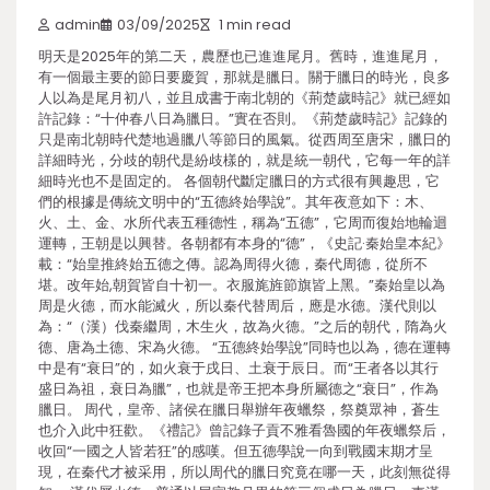
admin
03/09/2025
1 min read
明天是2025年的第二天，農歷也已進進尾月。舊時，進進尾月，
有一個最主要的節日要慶賀，那就是臘日。關于臘日的時光，良多
人以為是尾月初八，並且成書于南北朝的《荊楚歲時記》就已經如
許記錄：“十仲春八日為臘日。”實在否則。《荊楚歲時記》記錄的
只是南北朝時代楚地過臘八等節日的風氣。從西周至唐宋，臘日的
詳細時光，分歧的朝代是紛歧樣的，就是統一朝代，它每一年的詳
細時光也不是固定的。 各個朝代斷定臘日的方式很有興趣思，它
們的根據是傳統文明中的“五德終始學說”。其年夜意如下：木、
火、土、金、水所代表五種德性，稱為“五德”，它周而復始地輪迴
運轉，王朝是以興替。各朝都有本身的“德”，《史記·秦始皇本紀》
載：“始皇推終始五德之傳。認為周得火德，秦代周德，從所不
堪。改年始,朝賀皆自十初一。衣服旄旌節旗皆上黑。”秦始皇以為
周是火德，而水能滅火，所以秦代替周后，應是水德。漢代則以
為：“（漢）伐秦繼周，木生火，故為火德。”之后的朝代，隋為火
德、唐為土德、宋為火德。 “五德終始學說”同時也以為，德在運轉
中是有“衰日”的，如火衰于戌日、土衰于辰日。而“王者各以其行
盛日為祖，衰日為臘”，也就是帝王把本身所屬德之“衰日”，作為
臘日。 周代，皇帝、諸侯在臘日舉辦年夜蠟祭，祭奠眾神，蒼生
也介入此中狂歡。《禮記》曾記錄子貢不雅看魯國的年夜蠟祭后，
收回“一國之人皆若狂”的感嘆。但五德學說一向到戰國末期才呈
現，在秦代才被采用，所以周代的臘日究竟在哪一天，此刻無從得