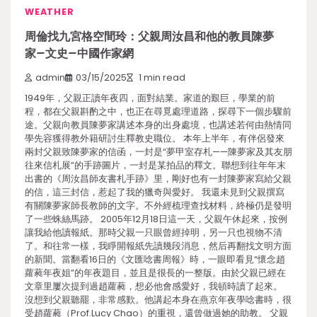
WEATHER
周倫找九宮格空間玲：父親周汝昌和他的教員陳夢
家–文史–中國作家網
admin
03/15/2025
1 min read
1949年，父親正讀年夜四，面對結業。家道的艱巨，學業的前
程，都在父親斟酌之中，也正在尋覓處理道路，探尋下一個步驟前
途。父親向教員陳夢家講述本身的出身處境，也講述若何由熱情同
學先容獲得教外籍研討生釋教史職位。 本年上半年，有伴侶發來
兩封父親致陳夢家的信函，一封是“夢甲室存札——陳夢家及其友朋
往來信札展”的手跡圖片，一封是某拍品的釋文。聯想到往年年末
出書的《周汝昌師友書札手跡》里，剛好也有一封陳夢家寫給父親
的信，這三封信，惹起了我的獵奇與愛好。 我還未見到父親撰寫
有關陳夢家師長教師的文字。不外經梳理查找材料，終極仍是發明
了一些蛛絲馬跡。 2005年12月18日這一天，父親午休起來，按例
讓我給他讀報紙。那時父親一只眼曾經掉明，另一只也視物不清
了。和往常一樣，我睜開報紙先讀幾段消息，然后再翻找文明方面
的新聞。當翻看16日的《文匯唸書周報》時，一眼即看見“懷念趙
蘿蕤年夜姐”的年夜題目，並且是很長的一整版。由於父親已經在
文章里屢次提到過趙蘿蕤，想必他會感愛好，我頓時讀了起來。
沒想到父親聽罷，非常感歎。他講起本身在燕京年夜學唸書時，很
受趙蘿蕤（Prof.Lucy Chao）的重視，還曾做過她的助教。 父親