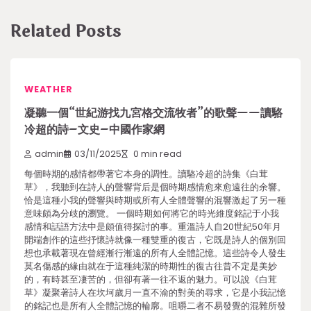
Related Posts
WEATHER
凝聽一個“世紀游找九宮格交流牧者”的歌聲——讀駱
冷超的詩–文史–中國作家網
admin
03/11/2025
0 min read
每個時期的感情都帶著它本身的調性。讀駱冷超的詩集《白茸
草》，我聽到在詩人的聲響背后是個時期感情愈來愈遠往的余響。
恰是這種小我的聲響與時期或所有人全體聲響的混響激起了另一種
意味頗為分歧的瀏覽。 一個時期如何將它的時光維度銘記于小我
感情和話語方法中是頗值得探討的事。重溫詩人自20世紀50年月
開端創作的這些抒懷詩就像一種雙重的復古，它既是詩人的個別回
想也承載著現在曾經漸行漸遠的所有人全體記憶。這些詩令人發生
莫名傷感的緣由就在于這種純潔的時期性的復古往昔不定是美妙
的，有時甚至凄苦的，但卻有著一往不返的魅力。可以說《白茸
草》凝聚著詩人在坎坷歲月一直不渝的對美的尋求，它是小我記憶
的銘記也是所有人全體記憶的輪廓。咀嚼二者不易發覺的混雜所發