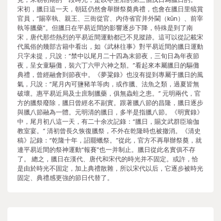
宋初，臘日這一天，朝廷仍然會舉辦祭奠典禮，也會在臘日里犒賞
官員，“賜宰執、親王、三衙從官、內侍省官并外閫（kǔn）、前宰
執等臘藥”。但臘日在平易近間的影響逐步下降，特殊是到了南
宋，唐代那些熱烈的平易近間運動都已不見蹤跡。這可以從記載宋
代風俗的幾部古籍中看出，如《武林往事》對平易近間的臘日運動
只字未提，只說：“禁中以尾月二十四為末節夜，三旬日為年夜節
夜，呈女童驅儺，裝六丁六甲六神之類。”看起來本屬臘日的驅儺
典禮，曾經融會到節夜中。《夢粱錄》也沒有提到專屬于臘日的風
氣，只說：“尾月內可鹽豬羊等肉，或作臘、法魚之類，過夏皆無
破壞。惠平易近局及士庶制臘藥，俱無蟲蛀之患。” 元明兩代，官
方的臘祭廢除，臘日曾經名不副實。跟著臘八節的昌隆，臘日逐步
與臘八節融為一體。元明清的臘日，多半是指臘八節。《明實錄》
中，尾月初八這一天，有二十余次記錄：“臘日，賜文武群臣瑜伽
教室宴。” 清初曾長久恢復臘祭，不外在乾隆時也被撤消。《清史
稿》記錄：“乾隆十年，詔罷蠟祭。”從此，官方不再舉辦祭奠，就
連平易近間的祭神運動“報賽”也一并制止。臘日從此名實俱不存
了。 總之，臘日在漢代、唐代和宋代的時光并不固定。或許，恰
是由於時光不固定，加上典禮散雜，所以宋代以后，它逐步被時光
固定、典禮感更強的節日代替了。