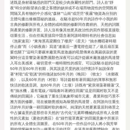
述既是身材最魅惑的部門又是較少肉身屬性的部門。詩人在“靜
夜”時分的盼望表白愛之客體的缺掉或不在場而物資性的空間既有
間隔又具有物的中介感化“森林”“山崗”或茫茫“夜霧”物資為分別的
主體勾畫出條條隱秘的連線。 在駱冷超50年月的詩作中小我的和
古典的修辭與所有人全體的或時期的修辭同存農耕的、天然的詞匯
與產業的修辭并置。詩人沒有像其他更具政治性的寫作那樣直接歌
頌重生活，但在些風景描寫中隱含著阿誰時期特有的社會信息如
《漁家速寫》“東海濱高梁圈住了樓房”《星天》“抽水機唱著時期
停止曲”而《小鎮夜曲》寫道“連最后一盞電燈也熄了／最后扇百葉
窗也關了”這時只要碾米廠里馬達激越的吼聲傳來在萬籟俱寂的更
闌時分這音響染著最艷麗顏色深夜可以或許從碾米廠激越的馬達聲
入耳出美感來，確切需求一種時期性的感官。可以說駱冷超的詩從
50年月至60年月初期，與其說是尺度的政冶抒懷詩不如說保存
著“村歌”或“歌謠”的特徵諸如50年月的《晚回》《牧女》《水鄉夜
曲》，以及60年月的《村歌》等詩篇都有著田園詩的渾厚和無邪
快活的歌謠音調。如60年月的《土壤》詩既有“紫浪湖蕩著睡蓮”又
有“抽水機，還有電線／嗡嗡奏叫著網住田園”這是田園村歌又不是
傳統的田園詩，它融進了重生活氣象即城市元素、產業和技巧景不
雅方面的修辭。現在被聽覺感知為噪聲的馬達聲，在阿誰向往重生
活的年月好像一耕田園村歌的奏叫。純潔的天然要素退居到佈景之
中占據遠景的是那些非天然的“古代化”元素即機械的或所有人全體
性的元素如《夏收的農莊》在“綠竹籠罩農家”的田園意象中所展示
的所有人全體生涯圖景。 在50年月的一些作品中詩人將小我芳華
期的情愫融進如許一種重生活的抒寫，在逼真的客觀體驗中，有如