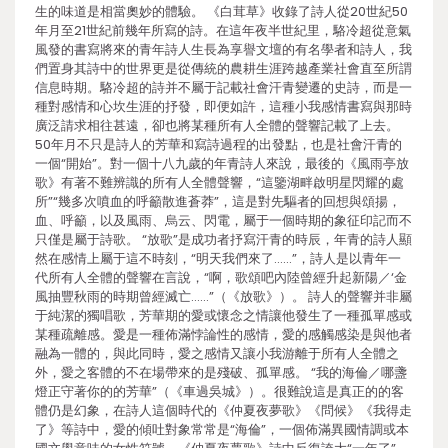
生的味道是相當奧妙的體驗。 《白茸草》收錄了詩人從20世紀50
年月至21世紀前幾年所寫的詩。在這年夜半世紀里，駱冷超從意氣
風發的書寫將來的青年詩人生長為享譽文壇的有名學者和詩人，我
們置身其詩中的世界更是從傳統的農耕生涯跨越產業社會直至所謂
信息時期。駱冷超的詩并不屬于記載社會汗青變遷的史詩，而是一
種對感情和心坎生涯的抒發，即便如許，這種小我感情書寫與那時
廣泛請求相往甚遠，卻也將某種所有人全體的聲響記載了上去。
50年月不只是詩人的芳華和寫詩過程的出發點，也是社會汗青的
一個“開始”。對一個十八九歲的年青詩人來說，最後的《風雨亭放
歌》有著不難辨識的所有人全體聲響，“這鑒湖畔啟明星閃耀的處
所”“幾多次噴血的呼籲散進蒼莽”，這是對先驅者的回想與頌揚，
血、呼籲，以及風雨、烏云、閃電，屬于一個時期的象征印記而不
只僅是屬于詩歌。 “放歌”是成功者抒寫汗青的時辰，年青的詩人顯
然在感情上屬于這不時刻，“明天我們來了……”，詩人是以青年一
代所有人全體的聲響在言說，“啊，歌頌吧內陸曾經升起新陽／‘金
風抽豐秋雨的時期曾經滅亡……”（《放歌》）。 詩人的聲響并非屬
于純潔的獨唱歌，芳華期的愛或懷念之情讓他發生了一種孤單感或
某種疏離感。愛是一種佈滿悖論性的感情，愛的感觸感染是與他者
融為一體的，與此同時，愛之感情又讓小我游離于所有人全體之
外，愛之客體的不在場帶來的是殘破、孤單感。 “我的海倫／哪盞
燈正守著你的的芳華”（《車過吳城》）。很難說這是真正的的客
體仍是幻象，在詩人這個時代的《仲夏夜夢歌》《問候》《我得走
了》等詩中，愛的傾吐對象常常是“海倫”，一個佈滿異國情調或本