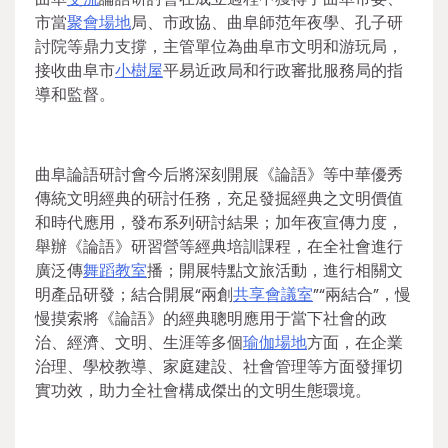
市當
聚會場地
局、市政協、曲阜師范年夜學、孔子研
討院等鼎力支撐，主管單位為曲阜市文明和游玩局，
接收曲阜市
小樹屋
平易近政局和行政審批服務局的指
導和監督。
曲阜論語研討會今后將深刻開展《論語》等中華優秀
傳統文明經典的研討任務，充足發掘經典之文明價值
和時代應用，發布系列研討結果；加年夜宣傳力度，
舉辦《論語》研習營等經典培訓課程，在全社會進行
廣泛傳
舞蹈教室
播；開展特點文旅活動，進行相關文
明產品研發；結合開展“兩創
共享會議室
”“兩結合”，慢
慢摸索將《論語》的經典聰明應用于當下社會的政
治、經濟、文明、生涯等多個
瑜伽場地
方面，在企業
治理、學校教導、家庭建設、社會管理等方面發揮切
實功效，助力全社會構成傑出的文明生態環境。