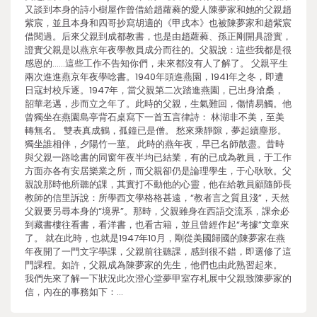
又談到本身的詩小樹屋作曾借給趙蘿蕤的愛人陳夢家和她的父親趙
紫宸，並且本身和四哥抄寫胡適的《甲戌本》也被陳夢家和趙紫宸
借閱過。后來父親到成都教書，也是由趙蘿蕤、孫正剛開具證實，
證實父親是以燕京年夜學教員成分而往的。父親說：這些我都是很
感恩的……這些工作不告知你們，未來都沒有人了解了。 父親平生
兩次進進燕京年夜學唸書。1940年頭進燕園，1941年之冬，即遭
日寇封校斥逐。1947年，當父親第二次踏進燕園，已出身滄桑，
韶華老邁，步而立之年了。此時的父親，生氣難回，傷情易觸。他
曾獨坐在燕園島亭背石桌寫下一首五言律詩： 林湖非不美，至美
轉無名。 雙表真成鶴，孤鐘已是僧。 愁來乘靜隙，夢起續塵形。
獨坐誰相伴，夕陽竹一莖。 此時的燕年夜，早已名師散盡。昔時
與父親一路唸書的同窗年夜半均已結業，有的已成為教員，于工作
方面亦各有安居樂業之所，而父親卻仍是論理學生，于心耿耿。父
親說那時他所聽的課，其實打不動他的心靈，他在給教員顧隨師長
教師的信里訴說：所學西文學格格甚遠，“教者言之質且淺”，天然
父親要另尋本身的“境界”。那時，父親雖身在西語交流系，課余必
到藏書樓往看書，看洋書，也看古籍，並且曾經作起“考據”文章來
了。 就在此時，也就是1947年10月，剛從美國歸國的陳夢家在燕
年夜開了一門文字學課，父親前往聽課，感到很不錯，即選修了這
門課程。如許，父親成為陳夢家的先生，他們也由此熟習起來。
我們先來了解一下狀況此次澄心堂夢甲室存札展中父親致陳夢家的
信，內在的事務如下：…