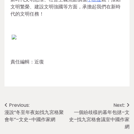
文明繁榮、建設文明強國等方面，承擔起我們在新時
代的文明任務！
責任編輯：近復
Post
Previous:
Next:
漫說“冬至年夜如找九宮格聚
一個紛歧樣的暮年包拯–文
navigation
會年”–文史–中國作家網
史–找九宮格會議室中國作家
網