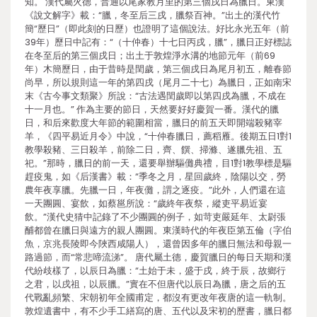
知。 漢代屬火德，普通以尾家教月里的第三個戌日為臘日。東漢
《說文解字》載：“臘，冬至后三戌，臘祭百神。”出土的漢代竹
簡“歷日”（即此刻的日歷）也證明了這個說法。好比永光五年（前
39年）歷日中記有：“（十仲春）十七日丙戌，臘”，臘日正好標誌
在冬至后的第三個戌日；出土于敦煌淨水溝的地節元年（前69
年）木簡歷日，由于昔時是閏歲，第三個戌日為尾月初五，離春節
尚早，所以規則這一年的第四戌（尾月二十七）為臘日，正如南宋
末《古今事文類聚》所說：“古法遇閏歲即以第四戌為臘，不成在
十一月也。” 作為主要的節日，天然要好好慶賀一番。漢代的臘
日，和后來歡度大年節的範圍相當，臘日的前五天即開端殺豬宰
羊，《四平易近月令》中說，“十仲春臘日，薦稻雁。後期五日1對1
教學殺豬、三日殺羊，前除二日，齊、饌、掃滌、遂臘先祖、五
祀。”那時，臘日的前一天，還要舉辦驅儺典禮，目1對1教學標是驅
趕疫鬼，如《后漢書》載：“季冬之月，星回歲終，陰陽以交，勞
農年夜享臘。先臘一日，年夜儺，謂之逐疫。”此外，人們還在這
一天團圓、宴飲，如蔡邕所說：“歲終年夜祭，縱吏平易近宴
飲。”漢代史猜中記錄了不少團圓的例子，如苛吏嚴延年、太尉張
酺都曾在臘日與遠方的親人團圓。東漢時代的年夜臣第五倫（字伯
魚，京兆長陵即今陜西咸陽人），還曾因多年的臘日無法和母親一
路過節，而“常悲啼流涕”。 唐代屬土德，慶賀臘日的每日天期和漢
代紛歧樣了，以辰日為臘：“土始于未，盛于戌，終于辰，故鄉行
之君，以戌祖，以辰臘。”實在不但唐代以辰日為臘，唐之后的五
代戰亂頻繁、宋朝初年全國甫定，都沒有更改年夜唐的這一軌制。
敦煌遺書中，有不少手工繕寫的唐、五代以及宋初的歷書，臘日都