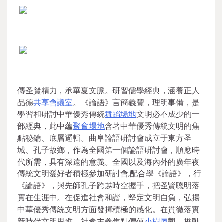
傳圣賢精力，承華夏文脈。研習儒學經典，涵養正人
品德
共享會議室
。《論語》言簡義豐，理明事備，是
學習和研討中華優秀傳統
舞蹈場地
文明必不成少的一
部經典，此中蘊
聚會場地
含著中華優秀傳統文明的焦
點秘鑰、底層邏輯。曲阜論語研討會成立于東方圣
城、孔子故鄉，作為全國第一個論語研討會，順應時
代所需，具有深遠的意義。全國以及海內外的廣年夜
傳統文明愛好者積極參加研討會,配合學《論語》，行
《論語》，與先師孔子跨越時空握手，把圣賢聰明落
實在生涯中。在促進社會和諧，堅定文明自負，弘揚
中華優秀傳統文明方面發揮積極的感化。在貫徹落實
新時代文明思惟、社會主義焦點價值
小樹屋
觀，推動