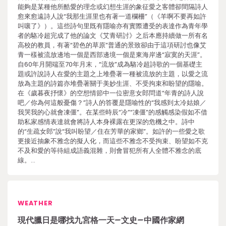
能夠是某種他所酷愛的理念或幻想生涯的象征愛之客體卻間隔詩人
愈來愈遠詩人說“我那生涯里也有著一道欄柵”（《羊啊不要再如許
叫嚷了》）。這些詩句里既有隱喻亦有實際遭受的表達作為青年學
者的駱冷超完成了他的論文《艾青研討》之后本應持續做一所有名
高校的教員，有著“碧色的草原”普通的景致卻由于這項研討也像艾
青一樣被流放邊地一個是西部邊境一個是東海岸邊“寂寞的天涯”。
自60年月開端至70年月末，“流放”成為駱冷超詩歌的一個基礎主
題或許說詩人在愛的主題之上堆疊著一種被流放的主題，以愛之流
放為主題的詩篇亦堆疊著關于美妙生涯、不受拘束和盼望的隱喻。
在《歲暮夜抒懷》的空想情節中一位密意女郎問道“年青的詩人說
吧／你為何這般憂傷？”詩人的答覆是隱喻性的“我感到太冷姑娘／
我哭我的心就會凍僵”。在某些時辰“冷”“凍僵”的感觸感染假如不借
助私家感情表達就會將詩人本身裸露在更深的危機之中。詩中
的“生疏女郎”說“我叫盼望／住在芳華的家鄉”。如許的一些愛之歌
更接近抽象不雅念的擬人化，而這些不雅念不受拘束、盼望如不克
不及和愛的等待組成語義混雜，則會冒犯所有人全體不雅念的底
線。…
WEATHER
現代臘日是哪找九宮格一天–文史–中國作家網