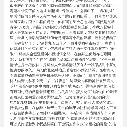
國文學意味的女性符號。《仲夏夜夢歌》詩中反復誇大“一年了”，
似乎表白了與愛之客體的時光聯繫關係，而“我那顆寂寞的心魂”也
游蕩在些真正的的地址“斷橋邊”“保俶塔上”“南屏山下”，這種小我
的感情回想又將詩人帶向所有人全體行動的回看，一群年青的休息
軍肩荷鋤，踏上回程的時分，你在我的身邊忽地揚起“我們是反動
青年”的歌兒，阿誰時期純潔的小我聲響是稀疏的，小我的聲響中
總老是攜帶著人們置身此中的所有人全體感情，在駱冷超的抒懷詩
里，時期的伴唱時強時弱但老是混雜著小我的聲響。這首詩供給了
一個確實的年份，“這是九五四年／一個仲夏的初夜時分”，在青年
休息雄師的歌聲伴奏下，仍然是青年詩人的一支孤單與愁苦的“夢
歌”，所有人全體聲響與小我感情之間，在修辭上仍然存在著間
隙，“反動青年”“含愁的”眼睛也流露出這種稍微的裂縫。它是一種
情感也是一種韻律，是所有人全體感情與所有人全體話語對小我心
性奧妙的滲入。 時期尚且臨時容忍著這種小我的情凋。在所有人
全體感情與修辭完整安排著話語之際，小我的“小情凋”遭到壓制或
轉人純潔的私家空間。 在《靜夜思》詩里愛的客體從代表異國文
明的“海倫”轉換為中國古典的女性符號“梅娘”。異樣這首抒懷詩既
有時期付與的激揚音調也有小我的夢話。詩人寫道我喜悅由於豪情
的噴泉已讓初愛的陽光照得金亮，但隨之而來的是“空想”的“野
馬”“穿森林越山崗飛渡揚子江／踏遍了北國”。而詩人此刻的政治
抒懷詩也樣，在修辭上屬于空間性的屬于內陸和繚繞著內陸的宇宙
小我感情也帶上了內陸的空間屬性。 “宇宙啊，多廣闊迷茫茫／你
此刻在哪團夜霧里暗藏”在種時期性的感情形式中駱冷超的詩尚且
可以或許凝聽到小我感情獨白下微弱的身材效能“蓬松的長發”的描