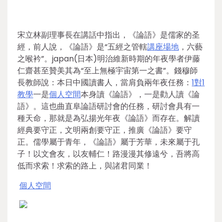
宋立林副理事長在講話中指出，《論語》是儒家的圣
經，前人說，《論語》是“五經之管轄
講座場地
，六藝
之喉衿”。japan(日本)明治維新時期的年夜學者伊藤
仁齋甚至贊美其為“至上無極宇宙第一之書”。錢穆師
長教師說：本日中國讀書人，當肩負兩年夜任務：
1對1
教學
一是
個人空間
本身讀《論語》，一是勸人讀《論
語》。這也曲直阜論語研討會的任務，研討會具有一
種天命，那就是為弘揚光年夜《論語》而存在。解讀
經典要守正，文明兩創要守正，推廣《論語》要守
正。儒學屬于青年，《論語》屬于芳華，未來屬于孔
子！以文會友，以友輔仁！路漫漫其修遠兮，吾將高
低而求索！求索的路上，與諸君同業！
個人空間