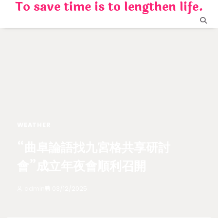
To save time is to lengthen life.
Skip
to
content
WEATHER
“曲阜論語找九宮格共享研討
會”成立年夜會順利召開
admin
03/12/2025