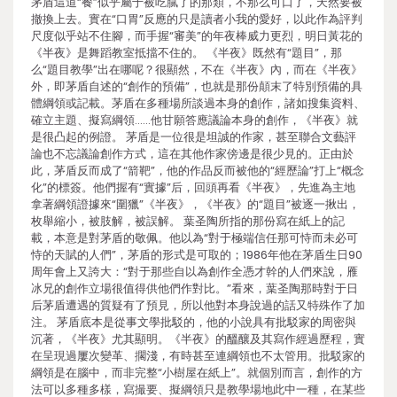
茅盾這道“餐”似乎屬于被吃膩了的那類，不那么可口了，天然要被
撤換上去。實在“口胃”反應的只是讀者小我的愛好，以此作為評判
尺度似乎站不住腳，而手握“審美”的年夜棒威力更烈，明日黃花的
《半夜》是舞蹈教室抵擋不住的。 《半夜》既然有“題目”，那
么“題目教學”出在哪呢？很顯然，不在《半夜》內，而在《半夜》
外，即茅盾自述的“創作的預備”，也就是那份顛末了特別預備的具
體綱領或記載。茅盾在多種場所談過本身的創作，諸如搜集資料、
確立主題、擬寫綱領……他甘願答應議論本身的創作，《半夜》就
是很凸起的例證。 茅盾是一位很是坦誠的作家，甚至聯合文藝評
論也不忘議論創作方式，這在其他作家傍邊是很少見的。正由於
此，茅盾反而成了“箭靶”，他的作品反而被他的“經歷論”打上“概念
化”的標簽。他們握有“實據”后，回頭再看《半夜》，先進為主地
拿著綱領證據來“圍獵”《半夜》，《半夜》的“題目”被逐一揪出，
枚舉縮小，被肢解，被誤解。 葉圣陶所指的那份寫在紙上的記
載，本意是對茅盾的敬佩。他以為“對于極端信任那可恃而未必可
恃的天賦的人們”，茅盾的形式是可取的；1986年他在茅盾生日90
周年會上又誇大：“對于那些自以為創作全憑才幹的人們來說，雁
冰兄的創作立場很值得供他們作對比。”看來，葉圣陶那時對于日
后茅盾遭遇的質疑有了預見，所以他對本身說過的話又特殊作了加
注。 茅盾底本是從事文學批駁的，他的小說具有批駁家的周密與
沉著，《半夜》尤其顯明。《半夜》的醞釀及其寫作經過歷程，實
在呈現過屢次變革、擱淺，有時甚至連綱領也不太管用。批駁家的
綱領是在腦中，而非完整“小樹屋在紙上”。就個別而言，創作的方
法可以多種多樣，寫撮要、擬綱領只是教學場地此中一種，在某些