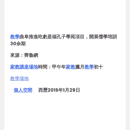
教學
曲阜推進吃虧是福孔子學苑項目，開展儒學培訓
30余期
來源：齊魯網
家教
講座場地
時間：甲午年
家教
臘月
教學
初十
教學場地
個人空間
西歷2015年1月29日