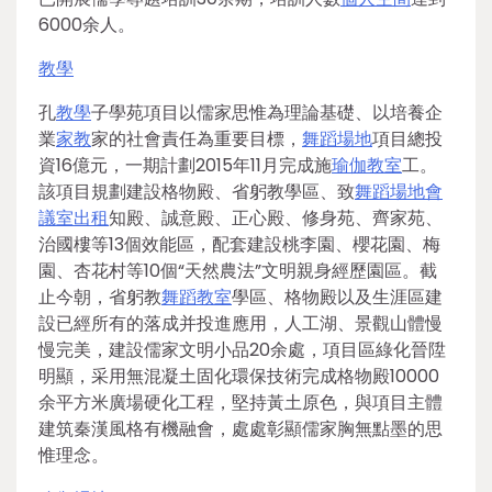
6000余人。
教學
孔
教學
子學苑項目以儒家思惟為理論基礎、以培養企
業
家教
家的社會責任為重要目標，
舞蹈場地
項目總投
資16億元，一期計劃2015年11月完成施
瑜伽教室
工。
該項目規劃建設格物殿、省躬教學區、致
舞蹈場地
會
議室出租
知殿、誠意殿、正心殿、修身苑、齊家苑、
治國樓等13個效能區，配套建設桃李園、櫻花園、梅
園、杏花村等10個“天然農法”文明親身經歷園區。截
止今朝，省躬教
舞蹈教室
學區、格物殿以及生涯區建
設已經所有的落成并投進應用，人工湖、景觀山體慢
慢完美，建設儒家文明小品20余處，項目區綠化晉陞
明顯，采用無混凝土固化環保技術完成格物殿10000
余平方米廣場硬化工程，堅持黃土原色，與項目主體
建筑秦漢風格有機融會，處處彰顯儒家胸無點墨的思
惟理念。