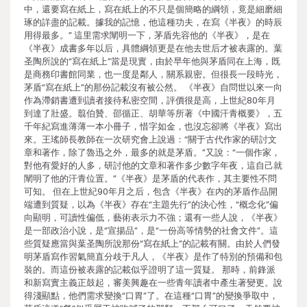
中，還要寫在紙上，寫在紙上的不只是個簡略的綱領，竟是細磨細
琢的詳盡的記載。據我的記憶，他這種功夫，在寫《半夜》的時辰
用得最多。” 這里需求闡明一下，茅盾先容他的《半夜》，是在
《半夜》成書多年以后，具體綱領更是在他去世后才被表露的。葉
圣陶所說的“寫在紙上”當是現實，由於早年他與茅盾同在上海，既
是商務印書館同業，也一度是鄰人，關系親密。但很長一段時光，
茅盾“寫在紙上”的那份記載沒有被公然。 《半夜》自問世以來一向
作為滯銷書遭到讀者接待私密空間，評價很是高，上世紀80年月
到達了壯盛。翦伯贊、邵循正、胡華等所著《中國汗青概要》，五
千年紀寫進薄薄一本小冊子，惜字如金，也沒忘卻將《半夜》寫出
來。王瑤師長教師在一次研究會上說過：“關于古代作家的研討文
章和著作，除了魯迅之外，最多的就是茅盾。”又說：“一個作家，
對他有愛好的人多，研討他的文章和著作多少數字年夜，這自己就
闡明了他的汗青位置。”《半夜》是茅盾的代表作，其主要性不問
可知。 但在上世紀90年月之后，包含《半夜》在內的茅盾作品開
端遭到質疑，以為《半夜》存在“主題先行”的決心性，“概念化”偏
向顯明，可讀性偏低，藝術表示力不強；還有一些人說，《半夜》
是一部政治小說，是“宣揚品”，是“一份高等情勢的社會文件”。這
些質疑應當與葉圣陶所說那份“寫在紙上”的記載有關。由於人們發
明茅盾寫作習氣簡直分歧于凡人，《半夜》是作了特別的預備和包
裝的。而這份被表露的記載似乎證明了這一質疑。 那時，前鋒派
和新寫實主義正鼓起，審美興趣在一些青年讀者中產生著變更。說
得淺顯點，他們需求變換“口胃”了。在這種“口胃”的變換爭取中，