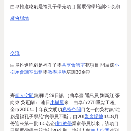
曲阜推進吃虧是福孔子學苑項目 開展儒學培訓30余期
聚會場地
交流
曲阜推進吃虧是福孔子學
共享會議室
苑項目 開展儒
小
樹屋
會議室出租
學
教學場地
培訓30余期
齊
個人空間
魯網1月29日訊 （曲阜臺 通訊員 劉新紅 張
向東 吳冠蘭） 連日
小樹屋
來，曲阜市2711重點工程、
全市2015年十年夜文明項
私密空間
目之一的吳村鎮“吃
虧是福孔子學苑”內學員不斷，自201
聚會場地
4年8月
份迎來第一批150名企
1對1教學
業家學員以來，該項目
已開展儒學專題培訓30余期，培訓人數
個人空間
達到