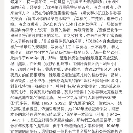
錄如下： 從一切琴弦，一切鍵盤上/挑逗出火焰的舞踴；/擦過性
命的暗夜，只要光；/你將華羽展蔽昏暗的蒼穹。 春之收穫者，你
來自何方？ 白叟在你的歌聲里稚氣地笑，/婦女和小孩狂飲你歡喜
的美酒；/盲者因你的音樂忘卻暗中，/幸福的，苦楚的，都被你召
喚。 春之收穫者，你來自何方？ 沒有什么你曾掉落，/一切都在音
樂里向你回來；/沒有，親愛的圣者，你沒有憂傷，/憂傷已化作一
串串音符/消散在歡喜的陸地。 春之收穫者，你來自何方？ 當負義
的人群將你背棄，/貧苦併吞你長久的芳華，/你譜給本身也譜給世
界/一章最后的安魂樂，寂寞地/往了！寂寞地，永不再來。 春之
收穫者，你往向何方？/留給我們海一樣的悲苦，/海一樣的欽仰！
此詩作于1945年3月。那時，遭遇掉戀苦楚的陳敬容正四處流浪，
舉目無親，在邠州（現陜西彬州市）這個汗青長久的古城里小住
時，想到了莫扎特，靈感乍現，遂有此作。 盡管20世紀40年月年
夜后方的前提很艱難，陳敬容必定聽過莫扎特的精妙音樂，當然，
聽過幾多，已不成考。她顯然為莫扎特的生溫和天賦創作所吸引，
對莫扎特“海一樣的欽仰”，尊莫扎特為“春之收穫者”，拿起筆來歌
頌莫扎特，贊美莫扎特的音樂，莫扎特音樂中的歡喜和光亮也就天
然而然地在她的筆端流淌。 另一位“九葉派”詩人鄭敏曾兩詠“樂
圣”貝多芬。 鄭敏（1920—2022）是“九葉派”的又一位女詩人，她
的詩以意象豐盛、佈滿哲理見長。她2013年接收記者采訪，回想
本身的寫詩經過的事況時流露：“我的第一本詩集《詩集（1942—
1947）》，是巴金師長教師親身編的，那時我正在美國留學。”鄭
敏在年夜學學的是哲學，但平生最鐘情的是文學和音樂。1948年
她在紐約留學時，還曾師從一位具有世界名譽的茱莉亞學院傳授進