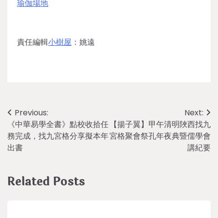
瑜伽場地
責任編輯
小樹屋
：姚遠
Post
Previous:
Next:
《中華易學全書》點校收拾任
【揚子翼】甲午清明陜西找九
navigation
務完成，找九宮格分享擬本年
宮格聚會祭孔年夜典暨儒學會
出書
講紀要
Related Posts