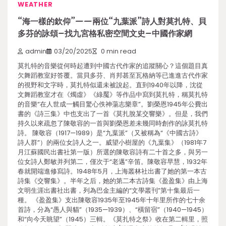
WEATHER
“海一樣的欽仰”——兩位“九葉派”詩人對莫扎特、貝
多芬的詠頌–找九宮格私密空間文史–中國作家網
admin
03/20/2025
0 min read
莫扎特的音樂從何時起遭到中國古代作家的追蹤關心？這個題目真
欠舞蹈教室好答覆。當貝多芬、肖邦甚至瓦格納等已進進古代作家
的視野和文字時，莫扎特似還未被說起。直到1940年以降，沈從
文舞蹈教室才在《燭虛》《綠魘》等作品中寫到莫扎特，稱莫扎特
的音樂“在人世成一觸目驚心佚神蕩志樂章”。劉榮恩1945年公費出
書的《詩三集》中也支出了一首《莫扎脫某交響樂》。但是，我們
持久以來疏忽了陳敬容的一首與劉榮恩差未幾同時創作的詠莫扎特
詩。 陳敬容（1917—1989）是“九葉派”（又被稱為“《中國古詩》
詩人群”）的兩位女詩人之一。威望小樹屋的《九葉集》（1981年7
月江蘇國民出書社第一版）所選的陳敬容詩有二十首之多，與另一
位女詩人鄭敏并列第二，僅次于“老邁”辛笛。陳敬容早慧，1932年
春就開端進修寫詩。1948年5月，上海叢林社出書了她的第一本古
詩集《交響集》。半年之后，她的第二本古詩集《盈盈集》由上海
文明生涯出書社出書，列為巴金主編的“文學叢刊”第十集最后一
種。 《盈盈集》支出陳敬容1935年至1945年十年里所作的七十余
首詩，分為“愚人與貓”（1935—1939）、“橫留宿”（1940—1945）
和“向今天眺望”（1945）三輯。《莫扎特之祭》收在第二輯里，照