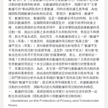
活動的硬束縛和軟束縛。在數據調取的場景中，我國可基于“主要
數據可控”事由調取境外主要數據，同時亦應依據互惠準繩，為他
國調取我國數據供給軌制化渠道。 要害詞：數據跨境；數據平
安；數據當地化；數據調取 這是一個數據全球化的時期。從小我
隱私到數據應用，從國際商業到國度監控，從數字經濟到收集主
權，在瞬息萬變的全球收集管理中，還沒有哪類議題能像數據跨境
活動一樣，激起出這般之多的價值不合和軌制沖突。舊規定不夠實
用，新次序遠未成型。就此而言，作為數據基礎法之一的《數據平
安法（草案）》恰逢當時。面臨數據跨境活動的“風暴之眼”，《數
據平安法（草案）》第10條教學場地旗號光鮮地聲名了“數據平安
不受拘束跨境活動”的基礎準繩，這是對《收集平安法》第12條“收
集信息依法有序不受拘束活動”的嚴重轉變。那么，若何懂得這一
準繩？它將若何結構我國將來的數據跨境活動軌制？又將若何影響
世界數據管理規定？本文試圖在全球視野和中國實行的雙重佈景
下，答覆這些題目。為此，本文第一部門將勾畫數據跨境活動的基
礎架構和重要類型，經由過程對國際規定的梳理展示既有爭議；第
二部門將深刻分析作為基本準繩的“數據不受拘束活動”和作為限制
準繩的“數據平安活動”；最后將采用準繩衡量方式，依據數據跨境
活動的分歧類型，測驗考試提出我國數據跨境活動的軌制構思。
一、數據跨境活動：基礎架構與全球實行 自1980交流年經濟一起
配合與成長組織《隱私維護和小我數據跨境活動指南》
（Guidelines on the Protection of Privacy and Transborder
Flows…