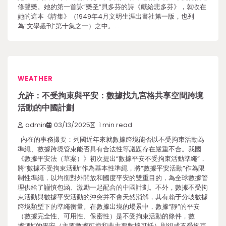
修聲樂。她的第一首詠“樂圣”貝多芬的詩《獻給悲多芬》，就收在
她的這本《詩集》（1949年4月文明生涯出書社第一版，也列
為“文學叢刊”第十集之一）之中。…
WEATHER
允許：不受拘束與平安：數據找九宮格共享空間跨境
活動的中國計劃
admin
03/13/2025
1 min read
內在的事務撮要：列國近年來就數據跨境能否以不受拘束活動為
準繩、數據跨境管束能否具有合法性等議題存在嚴重不合。我國
《數據平安法（草案）》初次提出“數據平安不受拘束活動準繩”，
將“數據不受拘束活動”作為基本性準繩，將“數據平安活動”作為限
制性準繩，以均衡對外開放和國度平安的雙重目的，為全球數據管
理供給了謹慎包涵、激勵一起配合的中國計劃。不外，數據不受拘
束活動與數據平安活動的沖突并不會天然消解，其有賴于分歧數據
跨境類型下的準繩衡量。在數據出境的場景中，數據“靜”的平安
（數據完全性、可用性、保密性）是不受拘束活動的條件，數
據“動”的平安（主要數據可控和非主要數據可托）則組成不受拘束