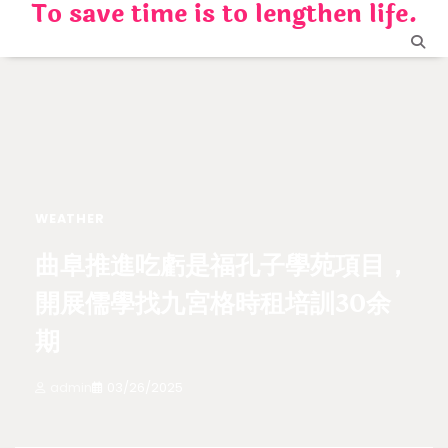
To save time is to lengthen life.
Skip
to
content
WEATHER
曲阜推進吃虧是福孔子學苑項目，
開展儒學找九宮格時租培訓30余
期
admin
03/26/2025