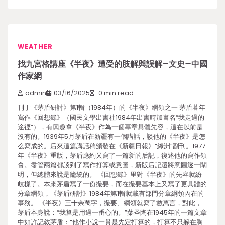
WEATHER
找九宮格講座《半夜》遭受的肢解與誤解–文史–中國
作家網
admin
03/16/2025
0 min read
刊于《茅盾研討》第1輯（1984年）的《半夜》綱領之一 茅盾暮年
寫作《回想錄》（國民文學出書社1984年出書時加書名“我走過的
途徑”），有興趣拿《半夜》作為一個專章具體先容，這在以前是
沒有的。1939年5月茅盾在新疆有一個講話，談他的《半夜》是怎
么寫成的。后來這篇講話稿頒發在《新疆日報》“綠洲”副刊。1977
年《半夜》重版，茅盾應約又寫了一篇新的后記，復述他的寫作領
會。盡管兩篇都談到了寫作打算或意圖，新版后記還將意圖逐一闡
明，但總體來說是籠統的。 《回想錄》里對《半夜》的先容就紛
歧樣了。本來茅盾寫了一份撮要，而在撮要基本上又寫了更具體的
分章綱領，《茅盾研討》1984年第1輯就載有部門分章綱領內在的
事務。 《半夜》三十余萬字，撮要、綱領就寫了數萬言，對此，
茅盾本身說：“我算是用過一番心的。”葉圣陶在1945年的一篇文章
中如許記敘茅盾：“他作小說一貫是先定打算的，打算不只躲在胸