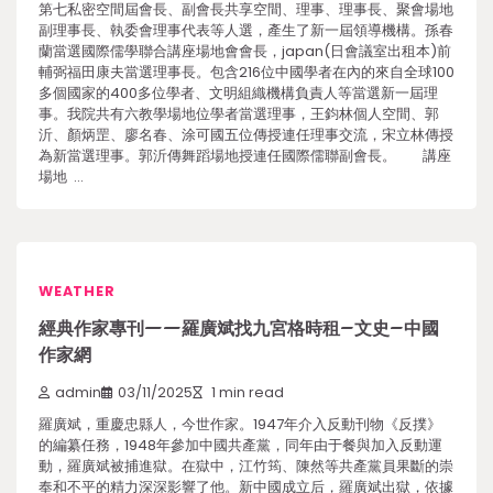
第七私密空間屆會長、副會長共享空間、理事、理事長、聚會場地
副理事長、執委會理事代表等人選，產生了新一屆領導機構。孫春
蘭當選國際儒學聯合講座場地會會長，japan(日會議室出租本)前
輔弼福田康夫當選理事長。包含216位中國學者在內的來自全球100
多個國家的400多位學者、文明組織機構負責人等當選新一屆理
事。我院共有六教學場地位學者當選理事，王鈞林個人空間、郭
沂、顏炳罡、廖名春、涂可國五位傳授連任理事交流，宋立林傳授
為新當選理事。郭沂傳舞蹈場地授連任國際儒聯副會長。 講座
場地 …
WEATHER
經典作家專刊——羅廣斌找九宮格時租–文史–中國
作家網
admin
03/11/2025
1 min read
羅廣斌，重慶忠縣人，今世作家。1947年介入反動刊物《反撲》
的編纂任務，1948年參加中國共產黨，同年由于餐與加入反動運
動，羅廣斌被捕進獄。在獄中，江竹筠、陳然等共產黨員果斷的崇
奉和不平的精力深深影響了他。新中國成立后，羅廣斌出獄，依據