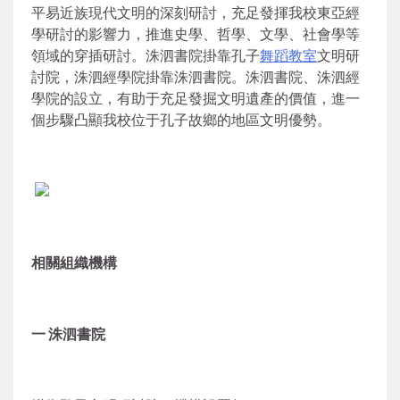
平易近族現代文明的深刻研討，充足發揮我校東亞經
學研討的影響力，推進史學、哲學、文學、社會學等
領域的穿插研討。洙泗書院掛靠孔子
舞蹈教室
文明研
討院，洙泗經學院掛靠洙泗書院。洙泗書院、洙泗經
學院的設立，有助于充足發掘文明遺產的價值，進一
個步驟凸顯我校位于孔子故鄉的地區文明優勢。
相關組織機構
一
洙泗書院