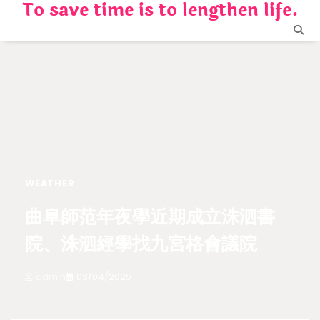
To save time is to lengthen life.
Skip
to
content
WEATHER
曲阜師范年夜學近期成立洙泗書
院、洙泗經學找九宮格會議院
admin
03/04/2025