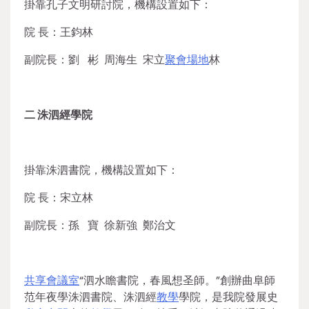
掛靠孔子文明研討院，機構設置如下：
院 長：王鈞林
副院長：劉 彬 周海生 宋立
聚會場地
林
二
洙泗經學院
掛靠洙泗書院，機構設置如下：
院 長：宋立林
副院長：孫 寶 徐新強 鄭治文
共享會議室
“泗水瞻書院，春風想圣師。”創辦曲阜師
范年夜學洙泗書院、洙泗經
教學
學院，是我院發展史