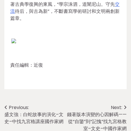
著古典學復興的東風，“學宗洙泗，道闡尼山。守先
交
流
待后，與古為新”，不斷書寫學術研討和文明兩創新
篇章。
責任編輯：近復
Post
Previous:
Next:
盛文強：白蛇故事的演化–文
錢著版本演變的心因解碼——
navigation
史–中找九宮格講座國作家網
從“自鑒”到“記愧”找九宮格教
室–文史–中國作家網