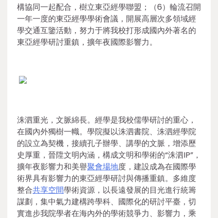
構協同一起配合，樹立東亞經學聯盟；（6）輪流召開
一年一度的東亞經學學術會議，開展高層次多領域經
學交通互鑒活動，努力于將我校打形成國內外著名的
東亞經學研討重鎮，擴年夜國際影響力。
洙泗重光，文脈綿長。經學是我校儒學研討的重心，
在國內外獨樹一幟。學院擬以洙泗書院、洙泗經學院
的設立為契機，接續孔子辦學、講學的文脈，增添歷
史厚重，晉陞文明內涵，構成文明和學術的“洙泗IP”，
擴年夜影響力和美譽
聚會場地
度，建設成為在國際學
術界具有影響力的東亞經學研討與傳播重鎮。多維度
整合
共享空間
學術資源，以長遠發展的目光進行統籌
謀劃，集中氣力建構跨學科、國際化的研討平臺，切
實進步我院學者在海內外的學術競爭力、影響力，乘