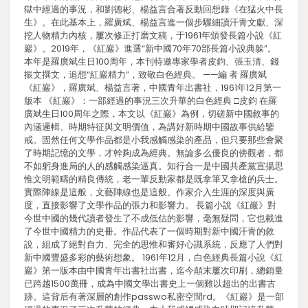
獄中經過的事況，和劉德彬、楊益言合著反動回想錄《在猛火中長
生》。在此基本上，羅廣斌、楊益言進一個步驟細讀汗青文獻、深
挖人物精力內核，屢次修正打磨文稿，于1961年頒發長篇小說《紅
巖》。2019年，《紅巖》進選“新中國70年70部長篇小說典躲”。
本年是羅廣斌生日100周年，本刊特邀專家學者皮鈞、張玉清、錢
振文撰文，追想“紅巖精力”，致敬白色經典。 ——編 者 羅廣斌
《紅巖》，羅廣斌、楊益言著，中國青年出書社，1961年12月第一
版本 《紅巖》：一部經過的事況三次升華的白色經典 □皮鈞 在羅
廣斌生日100周年之際，本文以《紅巖》為例，切磋新中國敘事的
內涵邏輯、時期特征與文明價值，為講好新時期中國故事供給鑒
戒。固然任何文學作品都是小我感觸感染的產品，但只要那些會聚
了時期記憶的文學，才幹夠成為經典。無論多么優良的傍觀者，都
不如躬身進局的人的感觸感染逼真。知行合一是中國共產黨宣揚思
惟文明範疇的精良傳統，老一輩反動家都是既拿筆又拿槍的兵士。
實際陣線是這般，文藝陣線也是這般。作家介入生涯的深度與廣
度，直接影響了文學作品的張力和影響力。 長篇小說《紅巖》對
今世中國的幾代讀者發生了不成低估的影響，毫無疑問，它也載進
了今世中國精力的史冊。作品代表了一個時期對新中國汗青的敘
說，組成了絕對自力、完全的思惟和審好心識系統，反應了人們對
新中國豐盛多彩的藝術想象。 1961年12月，白色經典長篇小說《紅
巖》第一版本由中國青年出書社出書，迄今顛末屢次印刷，總銷量
已跨越1500萬冊，成為中國文學出書史上一個難以超出的出書古
跡。這背后有著深層的創作passwo私密空間rd。《紅巖》是一部