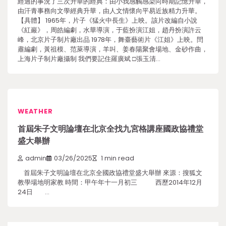
經過的事況了三次升華的經典：由小我感觸感染向時期記憶升華，
由汗青事務向文學經典升華，由人文情懷向平易近族精力升華。
【具體】 1965年，片子《猛火中長生》上映。該片改編自小說
《紅巖》，周皓編劇，水華導演，于藍扮演江姐，趙丹扮演許云
峰，北京片子制片廠出品 1978年，舞臺藝術片《江姐》上映。閆
肅編劇，黃祖模、范萊導演，羊叫、姜春陽聚會場地、金砂作曲，
上海片子制片廠攝制 我們要記住羅廣斌 □張玉清…
WEATHER
首屆朱子文明論壇在北京全找九宮格講座國政協禮堂
盛大舉辦
admin
03/26/2025
1 min read
首屆朱子文明論壇在北京全國政協禮堂盛大舉辦 來源：搜狐文
教學場地明家教 時間：甲午年十一月初三 西歷2014年12月
24日 …