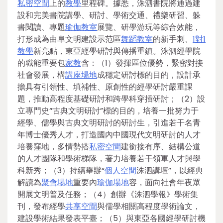
私密空間
上的
教學
里程碑。據悉，洙泗書院將通過建
設和完美書院講學、研討、學術交通、禮樂研習、躲
書閱讀、專題
瑜伽教室
展覽、研學游玩等綜合效能，
打形成為曲阜文明建設示范區
舞蹈教室
的新手刺、
1對1
教學
新亮點，東亞經學研討與傳播重鎮。洙泗經學院
的職能重要包
家教
含：（1）發揮區位優勢，緊密對接
社會發展，構
講座場地
成穩定研討標的目的，設計承
擔具有引領性、填補性、原創性的經學研討嚴重課
題，推動高程度基礎研討和跨學科穿插研討；（2）設
立專門史“古典文明研討”標的目的，培養一批努力于
經學、儒學與古典文明研討的研討生，引進若干名青
年博士優秀人才，打造國內中國現代文明研討的人才
培養窪地，多情勢搭
私密空間
建銜接有序、結構公道
的人才團隊和學術梯隊，著力培養若干領軍人才與學
科新秀；（3）持續舉辦“
個人空間
洙泗講壇”，以經典
解讀為
聚會場地
重要內
瑜伽場地
容，面向社會年夜眾
開展文明普及任務；（4）創辦《洙泗學報》學術集
刊，發布經學
共享空間
與儒學相關高程度學術論文，
建設學術結果發表平臺；（5）與東亞各國經學研討機