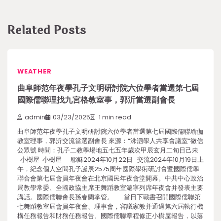
Related Posts
WEATHER
曲阜師范年夜學孔子文明研討院六位學者當選第七屆
國際儒聯理找九宮格教室事，郭沂當選副會長
admin
03/23/2025
1 min read
曲阜師范年夜學孔子文明研討院六位學者當選第七屆國際儒聯瑜伽
教室理事，郭沂交流當選副會長 來源：“洙泗學人共享會議室”微信
公眾號 時間：孔子二教學場地五七五年歲次甲辰玄月二旬日己未
小樹屋 小樹屋 耶穌2024年10月22日 交流2024年10月19日上
午，紀念個人空間孔子誕辰2575周年國際學術研討會暨國際儒學
聯合會第七屆會員年夜會在北京國民年夜會堂開幕。中共中心政治
局教學常委、全國政協主席王舞蹈教室滬寧列席年夜會并發表主要
講話。國際儒聯會長孫春蘭掌管。 當日下戰書召開國際儒聯第
七舞蹈教室屆會員年夜會、理事會，審議家教并通過第六屆執行機
構任務報告和財務任務報告、國際儒聯章程修正小樹屋報告，以落