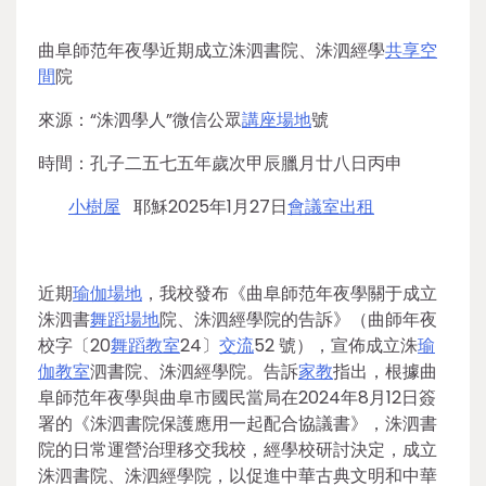
曲阜師范年夜學近期成立洙泗書院、洙泗經學
共享空
間
院
來源：“洙泗學人”微信公眾
講座場地
號
時間：孔子二五七五年歲次甲辰臘月廿八日丙申
小樹屋
耶穌2025年1月27日
會議室出租
近期
瑜伽場地
，我校發布《曲阜師范年夜學關于成立
洙泗書
舞蹈場地
院、洙泗經學院的告訴》（曲師年夜
校字〔20
舞蹈教室
24〕
交流
52 號），宣佈成立洙
瑜
伽教室
泗書院、洙泗經學院。告訴
家教
指出，根據曲
阜師范年夜學與曲阜市國民當局在2024年8月12日簽
署的《洙泗書院保護應用一起配合協議書》，洙泗書
院的日常運營治理移交我校，經學校研討決定，成立
洙泗書院、洙泗經學院，以促進中華古典文明和中華