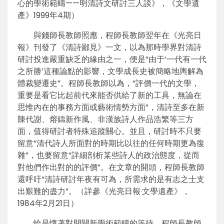
心的學術範疇——明清詩文研討三人談》，《文學遺
產》1999年4期）
與錢師長教師照應，程師長教師翌年在《光亮日
報》刊發了《清詩鄙見》一文，以為那時學界對清詩
研討投進嚴重缺乏的緣由之一，便是“由于‘一代有一代
之所勝’這種論點的影響，文學成長史被簡略地輿解為
體裁變遷史”。程師長教師以為，“評價一代的文學，
重要是看它比起前代來能否供給了新的工具，無論在
思惟內在的事務方面或藝術情勢方面”，清詩至多在新
陳代謝、熔鑄新作風、非漢族詩人作品浩繁等三方
面，值得研討者特殊追蹤關心。並且，研討時不只要
留意“清代詩人所面對的時期比以往的任何時期更為復
雜”，也要留意“詳細剖析某些詩人的政治態度，從而
對他們作出對的的評價”。在文章的開頭，程師長教師
還呼吁“清詩研討年夜有可為，所需求的是有志之士支
出艱難的盡力”。（詳參《光亮日報·文學遺產》，
1984年2月21日）
恰是懷著對開闢新學術範疇的等待，程師長教師