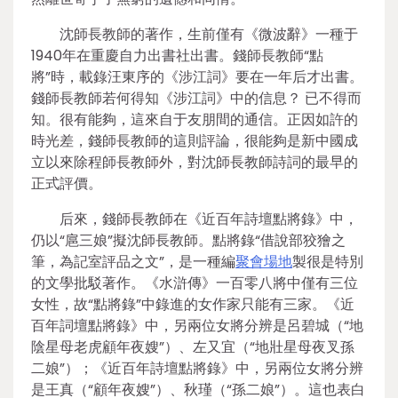
沈師長教師的著作，生前僅有《微波辭》一種于
1940年在重慶自力出書社出書。錢師長教師“點
將”時，載錄汪東序的《涉江詞》要在一年后才出書。
錢師長教師若何得知《涉江詞》中的信息？ 已不得而
知。很有能夠，這來自于友朋間的通信。正因如許的
時光差，錢師長教師的這則評論，很能夠是新中國成
立以來除程師長教師外，對沈師長教師詩詞的最早的
正式評價。
后來，錢師長教師在《近百年詩壇點將錄》中，
仍以“扈三娘”擬沈師長教師。點將錄“借說部狡獪之
筆，為記室評品之文”，是一種編
聚會場地
製很是特別
的文學批駁著作。《水滸傳》一百零八將中僅有三位
女性，故“點將錄”中錄進的女作家只能有三家。《近
百年詞壇點將錄》中，另兩位女將分辨是呂碧城（“地
陰星母老虎顧年夜嫂”）、左又宜（“地壯星母夜叉孫
二娘”）；《近百年詩壇點將錄》中，另兩位女將分辨
是王真（“顧年夜嫂”）、秋瑾（“孫二娘”）。這也表白