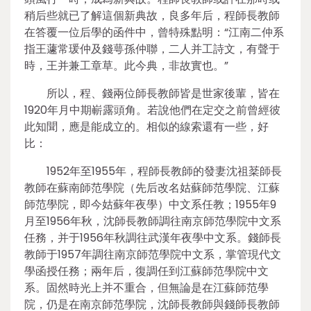
稍后些就已了解這個新典故，良多年后，程師長教師
在答覆一位后學的函件中，曾特殊點明：“江南二仲系
指王蘧常瑗仲及錢萼孫仲聯，二人并工詩文，有聲于
時，王并兼工章草。此今典，非故實也。”
所以，程、錢兩位師長教師皆是世家後輩，皆在
1920年月中期嶄露頭角。若說他們在定交之前曾經彼
此知聞，應是能成立的。相似的線索還有一些，好
比：
1952年至1955年，程師長教師的發妻沈祖棻師長
教師在蘇南師范學院（先后改名姑蘇師范學院、江蘇
師范學院，即今姑蘇年夜學）中文系任教；1955年9
月至1956年秋，沈師長教師調往南京師范學院中文系
任務，并于1956年秋調往武漢年夜學中文系。錢師長
教師于1957年調往南京師范學院中文系，掌管現代文
學函授任務；兩年后，復調任到江蘇師范學院中文
系。固然時光上并不重合，但無論是在江蘇師范學
院，仍是在南京師范學院，沈師長教師與錢師長教師