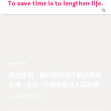
To save time is to lengthen life.
Skip
to
content
WEATHER
晚交殊密：錢仲聯與程千帆的學術
友情–文史–中國作家找九宮格網
admin
03/22/2025