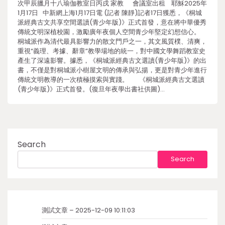
次甲辰臘月十八瑜伽教室日丙戌 家教 會議室出租 耶穌2025年
1月17日 中新網上海1月17日電 (記者 陳靜)記者17日獲悉，《桐城
派經典古文共享空間選讀(青少年版)》正式首發，意在將中華優秀
傳統文明深植校園，激勵廣年夜個人空間青少年堅定幻想信心。
桐城派作為清代最具影響力的散文門戶之一，其文風質樸、清爽，
重視“義理、考據、辭章”教學場地的統一，對中國文學舞蹈教室史
產生了深遠影響。據悉，《桐城派經典古文選讀(青少年版)》的出
書，不僅是對桐城派小樹屋文明的傳承與弘揚，更是對青少年進行
傳統文明教導的一次積極摸索與實踐。 《桐城派經典古文選讀
(青少年版)》正式首發。(復旦年夜學出書社供圖)…
Search
Search
測試文章 – 2025-12-09 10:11:03