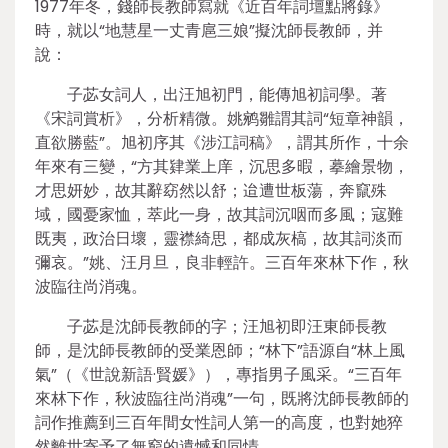
1977年冬，錢師長教師寫就《近百年詞壇點將錄》
時，就以“地慧星一丈青扈三娘”擬沈師長教師，并
說：
子苾女詞人，出汪旭初門，能傳旭初詞學。著
《宋詞賞析》，分析精微。姚鹓雛謂其詞“短章神韻，
直欲勝藍”。旭初序其《涉江詞稿》，謂其所作，十余
年來有三變，“方其肄業上庠，沉思多暇，摹繪景物，
才思妍妙，故其辭窈然以舒；迨遭世板蕩，奔竄殊
域，國憂家恤，萃此一身，故其詞沉咽而多風；寇難
既夷，政治日壞，靈襟綺思，都成灰槁，故其詞淡而
彌哀。”姚、汪月旦，良非輕許。三百年來林下作，秋
波臨往尚消魂。
子苾是沈師長教師的字；汪旭初即汪東師長教
師，是沈師長教師的受業恩師；“林下”語源自“林上風
氣”（《世說新語·賢媛》），專指男子風采。“三百年
來林下作，秋波臨往尚消魂”一句，既將沈師長教師的
詞作推薦到三百年間女性詞人第一的高度，也對她猝
然離世寄予了無窮的遺憾和同情。