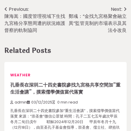
Post
Previous:
Next:
陳海嵩：國度管理視域下生找
鄭彧：“金找九宮格聚會融立
navigation
九宮格分享態周遭的狀況維護
異”監管克制的市場表示及其
督察的軌制協同
法令改良
Related Posts
WEATHER
孔垂長在深圳二十四史書院參找九宮格共享空間加“重
生活會講”，摸索儒學價值當代落實
admin
03/12/2025
0 min read
孔垂長在深圳二十四史書院參加“重生活會講”，摸索儒學價值當代
落實 來源：“崇圣會”微信公眾號 時間：孔子二五七五年歲次甲辰
冬月二旬日戊午 耶穌2024年12月20日 甲辰年冬月十九
（12月18日），由至圣孔子基金會指導，崇圣會、儒士社、肆拾玖