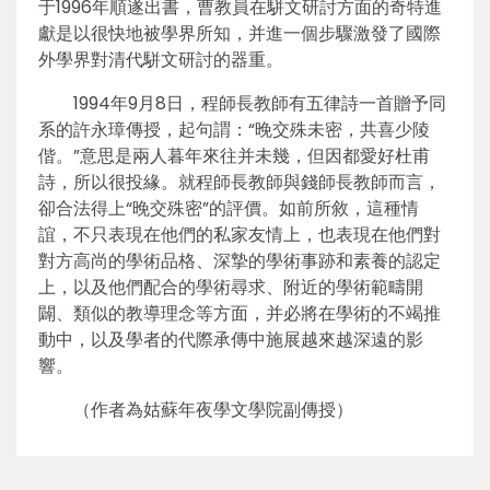
于1996年順遂出書，曹教員在駢文研討方面的奇特進
獻是以很快地被學界所知，并進一個步驟激發了國際
外學界對清代駢文研討的器重。
1994年9月8日，程師長教師有五律詩一首贈予同
系的許永璋傳授，起句謂：“晚交殊未密，共喜少陵
偕。”意思是兩人暮年來往并未幾，但因都愛好杜甫
詩，所以很投緣。就程師長教師與錢師長教師而言，
卻合法得上“晚交殊密”的評價。如前所敘，這種情
誼，不只表現在他們的私家友情上，也表現在他們對
對方高尚的學術品格、深摯的學術事跡和素養的認定
上，以及他們配合的學術尋求、附近的學術範疇開
闢、類似的教導理念等方面，并必將在學術的不竭推
動中，以及學者的代際承傳中施展越來越深遠的影
響。
（作者為姑蘇年夜學文學院副傳授）