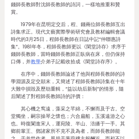
錢師長教師對沈師長教師的詩詞，一樣地推重和贊
賞。
1979年在昆明定交后，程、錢兩位師長教師互出
詩集求正。現代文藝實際學術研究會及教材編輯會議
時代的3月25日，程師長教師在日誌中記“仲聯惠詩
集”。1981年冬，程師長教師更以《閑堂詩存》求序于
錢師長教師，當時錢師長教師正臥病在床，但仍保持
口傳，并
教學
介弟子記載收拾成《閑堂詩存序》。
在序中，錢師長教師論述了他與程師長教師的詩
學淵源及定交顛末，又簡述了程師長教師詩集在十年
大難中損毀及歷劫重輯，“益以劫后新制”的情形，隨
后闡述了對程師長教師詩的評價：
其心機之窎遠，藻采之芊綿，不懈而及于古。空
堂獨坐，嗣宗操琴之懷也；六合扁船，玉溪遠游之心
也。時復闌進宋人，運宛陵、半山、涪皤于一手。其
鄉前輩王、鄧諸家所不克不及為者，而師長教師能
之。于并世作者，風規于蒹葭樓主報酬近，而初不以