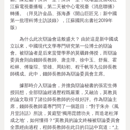
江蘇電視臺播報，第二天被中心電視臺《消息聯播》
轉播。（拜見許金晶、孫海彥《開山巨匠兄：新中國
第一批理科博士訪談錄》，江蘇國民出書社2019年
版）
為什么此次辯論會這般盛大？ 由於這是新中國成
立以來，中國現代文學專門研究第一位博士的辯論
會。被辯論者是后來蜚聲學界的莫礪鋒傳授，而辯論
委員會則由錢師長教師、唐圭璋、徐中玉、舒蕪、霍
松林、傅璇琮、管雄、周勛初、程千帆等九位師長教
師構成。此中，錢師長教師為辯論委員會主席。
據那時介入辯論會，并擔負辯論秘書的張宏生傳
授回想，全部辯論經過歷程既嚴重，又融洽，莫教員
的論文取得了諸位師長教師的分歧好評。作為辯論主
席，錢師長教師還專門問了一個題目：“對于朱弁《風
月堂詩話》所說，黃庭堅‘獨用昆體功夫，而造老杜渾
成之地’，如何懂得？”莫教員的論文終極被辯論委員會
全票經由過程，程師長教師在此日的日誌中寫道：“上