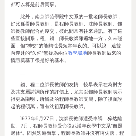
都可以算是前后同事。
此外，南京師范學院中文系的一批老師長教師，
好比孫看師長教師，是程師長教師、沈師長教師、錢
師長教師配合的厚交，彼此間常有往來通訊。有了這
些直接關系，程、錢二師長教師雖遍地一方，久未碰
面，但“神交”的能夠性長短常年夜的。可以說，這雙
向奔赴的“久仰”無疑為兩位
教學場地
師長教師后來的
情誼奠基了很是好的基本。
二
錢、程二位師長教師的友情，較早表示在為對方
及其支屬詩詞所作的評價上，尤其以錢師長教師表示
得更為顯明，所觸及的程師長教師支屬，除了後面說
起的程頌萬，還有沈祖棻師長教師。
1977年6月27日，沈師長教師遭受車禍，猝然離
世。7月，程師長教師受命從武漢年夜學中文系“自愿
退休”。固然迭遭衝擊，程師長教師并沒有垮失落，程