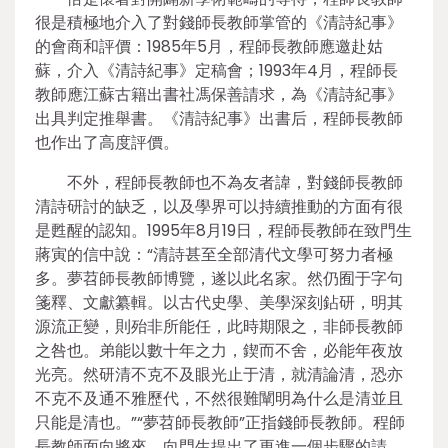
很是積極地介入了對錢師長教師掌管的《清詩紀事》
的會商和評價：1985年5月，程師長教師應邀赴姑
蘇，介入《清詩紀事》定稿會；1993年4月，程師長
教師應江蘇古籍出書社馮保善請求，為《清詩紀事》
出具判定推舉書。《清詩紀事》出書后，程師長教師
也作出了高度評價。
不外，程師長教師也不為友者諱，對錢師長教師
清詩研討的缺乏，以及學界可以持續推動的方面有很
是甦醒的認知。1995年8月19日，程師長教師在致門生
蔣寅的信中說：“清詩甚至全部清代文學可努力者極
多。夢苕師長教師博覽，遂以此名家。然仍囿于字句
箋釋、文獻纂輯。以古代史學、美學深刻鉆研，明其
源流正變，則殆非所能任，此時期限之，非師長教師
之咎也。弟能以數十年之力，鍥而不舍，必能年夜放
光亮。然研清不克不及眼光止于清，就清論清，恐亦
不克不及通不雅歷代，不然很難闡明為什么是清並且
只能是清也。”“夢苕師長教師”正指錢師長教師。程師
長教師面向將來，向門生提出了更進一個步驟的請