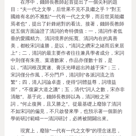
在序中，錢師長教師起首提出了一個尖利的題
目：“夫一代之文學，后世果不克不及繼之乎？”對王
國維有名的不雅點“一代有一代之文學，而后世莫能繼
焉者也”，提出了針鋒絕對的看法。接著，錢師長教師
從五個方面論證了清詞的奇特價值：一，清詞作者低
垂的愛國精力、清詞境界的拓寬、清詞內在的真善
美，都較宋詞遠勝，是以，“清詞之纘宋之緒而后來居
上”；二，清詞的最主要作者往往兼具學者成分，宋詞
中則僅有朱熹、葉適數家，作品亦僅數十首，是
以，“清詞根茂實遂、膏沃光曄超出跨越于宋”；三，
宋詞僅分作風，不分門戶，清詞則“各派詞流之浩
繁”；四，清人詞論卓盡，使得“詞體益尊，詞壇益
崇”，“不復蒙大道之譏”；五，清代“詞人之數，宋亦非
清敵”。基于此，錢師長教師以為，清詞較之宋
詞，“何止復興，且又勝之”。從最基礎上廢除了清詞
不如宋詞的偏見，不只啟發來學，也預示著一個新的
學術研討範疇——清詞研討，必將被開闢出來。
現實上，廢除“一代有一代之文學”的理念迷思，