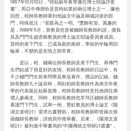
1987年10月10日，“得姑蘇年夜學邀任博士辯論評委
書”，馬亞中傳授恰是昔時結業的兩位博士之一，據他
回想，程師長教師看到他論文中論及桐城詩派的部
門，特殊批注：“老眼為之一明。”獎飾有加。風趣的
是，1999年5月，莫教員也曾被錢師長教師約請，擔負
其及門門生趙杏根教員的博士論文辯論委員會成員。
昔時的座下門生，已成為新的座師，學術的年輪周回
輪展，不變的是友情之樹常青。
是以，程、錢兩位師長教師及座下門生、再傳門
生們結成了很是好的友情。程師長教師的日誌中，有
不少錢門門生前來問學及奉送著作、禮品的記錄。錢
師長教師九十誕辰時，周勛初師長教師作為南京年夜
學的代表親赴姑蘇賀壽，程師長教師特意托他捎往壽
禮人參兩支。同時，程師長教師也常拜託錢師長教師
看護門下門生，試舉一例，曹虹教員的博士論文《陽
湖文派研討》需求出書贊助，程師長教師即曾兩次致
函錢師長教師，請他寫作推舉書。后來，《陽湖文派
研討》被列進中華書局的“中國傳統文明研討叢書”，