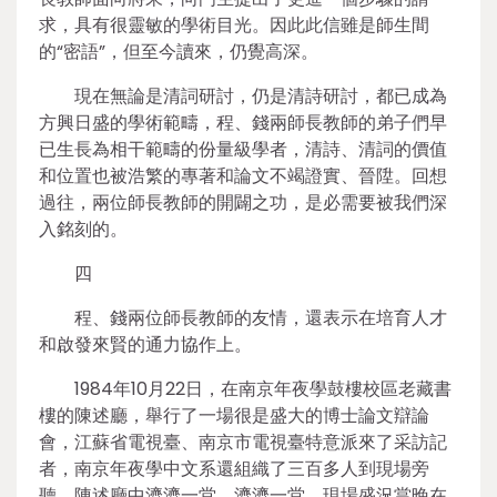
求，具有很靈敏的學術目光。因此此信雖是師生間
的“密語”，但至今讀來，仍覺高深。
現在無論是清詞研討，仍是清詩研討，都已成為
方興日盛的學術範疇，程、錢兩師長教師的弟子們早
已生長為相干範疇的份量級學者，清詩、清詞的價值
和位置也被浩繁的專著和論文不竭證實、晉陞。回想
過往，兩位師長教師的開闢之功，是必需要被我們深
入銘刻的。
四
程、錢兩位師長教師的友情，還表示在培育人才
和啟發來賢的通力協作上。
1984年10月22日，在南京年夜學鼓樓校區老藏書
樓的陳述廳，舉行了一場很是盛大的博士論文辯論
會，江蘇省電視臺、南京市電視臺特意派來了采訪記
者，南京年夜學中文系還組織了三百多人到現場旁
聽。陳述廳中濟濟一堂，濟濟一堂，現場盛況當晚在