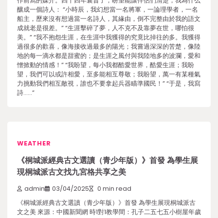
作前寫的媒介。四十四年曩昔了，盼望能讓伴侶們清楚，我為什么
釀成一個詩人： “小時辰，我幻想當一名將軍，一論理學者，一名
船主，歷來沒有想過當一名詩人，其緣由，倒不完整由於我的語文
成就老是很差。” “生涯擊碎了夢，人不克不及靠夢在世，哪怕很
美。” “我不抱怨生涯，在生涯中我獲得的究竟比掉往的多。我獲得
過很多的歡喜，像海接收過最多的陽光；我嘗過深深的苦楚，像陸
地的每一滴水都是甜蜜的；是生涯之風付與我陸地多的波瀾，愛和
憎掀動的情感！” “我盼望，每小我都酷愛世界，酷愛生涯；我盼
望，我們可以或許相愛，至多能相互尊敬；我盼望，萬一有某種氣
力挑動我們相互敵視，誰也不要拿起兵器瞄準國民！” “于是，我寫
詩……”
WEATHER
《桐城派經典古文選讀（青少年版）》首發 為學生展
現桐城派古文找九宮格共享之美
admin
03/04/2025
0 min read
《桐城派經典古文選讀（青少年版）》首發 為學生展現桐城派古
文之美 來源：中國新聞網 時1對1教學間：孔子二五七五小樹屋年歲