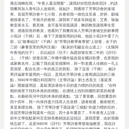
康志強轉告我，“年青人還沒開竅”，讓我好好想想為啥寫詩，約請
我餐與加入青年詩人改稿班。就如許，我獲得了芳華詩會的進場
券。首屆芳華詩會十七小我，在會前我一個也沒見過，舒婷、顧城
都很著名了。半個月的會期，讓我有了很多良師益友，艾青、瑜伽
教室黃永玉、蔡其矯、袁可嘉等當面講課，舞蹈教室讓我畢生受
害。感激邵燕祥教員，他看到了我餐與加入芳華詩會補交的敘事體
小長詩《干媽》后，換下了原擬留用的詩稿。他從小長詩中選了六
節，以“敘事組詩”《干媽》在“芳華詩教學會專號”上頒發，余下的
三節《豢養室里的馬列主義》《馱炭的毛驢走在山道上》《太陽與
年夜地的兒子》，后以組詩《兒子》為題頒發在第二年的《詩刊》
上。《干媽》頒發后第二年獲中國作協首屆全國詩歌獎，也算我的
成家教名作。記載了我在延安插隊時，與一對老農人佳耦在一孔土
窯洞里，配合生涯一年的真正的剪影。 除了這首《干媽》，被詩
界評論家常援用的一段話，是我在芳華詩會上會商講話說的三個
點，1990年中國社科院期刊《文學評論》劉士杰長文《葉延濱
論》開篇援用說，葉延濱說過他今后的盡力標的目的就是：“在時
期的佈景下找到本身的坐標點，在感情上找到與國民群眾的相通
點，在藝術長河中找到本身的摸索點。”說了要算數，回想曩昔的
四十四年，我一向保持盡力找尋人生坐標，讀者相通，藝術根究，
算是基礎合格。 除了芳華詩會下面說過“三個點”的盡力標的目的，
首屆芳華詩會我還有一段話，四十多年曩昔了，不年夜有人記得，
前年文學批駁家何言宏師長教師說起這段話，讓我受驚，由於我都
快忘卻了。這是1980年《詩刊》芳華詩會專號瑜伽教室，我在詩