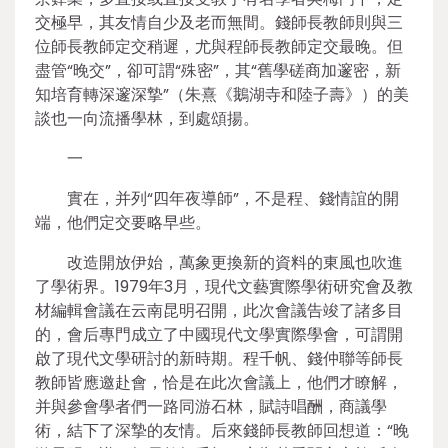
交極早，其友情自少及老而無間。錢師長教師則與三
位師長教師定交稍遲，尤與程師長教師定交最晚。但
盡管“晚交”，卻可謂“殊密”，其“舊學磋商加邃密，新
知培育轉深邃深摯”（朱熹《鵝湖寺和陸子壽》）的美
談也一向流播學林，到處頌揚。
一
實在，并列“四年夜導師”，不是程、錢情誼的開
端，他們定交要略早些。
改造開放伊始，萬象更換新的資料的東風也吹進
了學術界。1979年3月，現代文藝實際學術研究會及教
材編輯會議在云南昆明召開，此次會議告竣了諸多目
的，會后專門成立了中國現代文學實際學會，可謂開
啟了現代文學研討的新時期。程千帆、錢仲聯等師長
教師皆應邀赴會，恰是在此次會議上，他們才瞭解，
并與參會學者們一路同游石林，賦詩唱酬，商議學
術，結下了深摯的友情。后來錢師長教師回想道：“晚