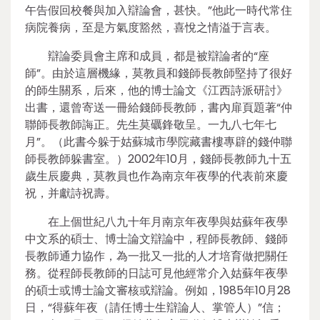
午告假回校餐與加入辯論會，甚快。”他此一時代常住
病院養病，至是方氣度豁然，喜悅之情溢于言表。
辯論委員會主席和成員，都是被辯論者的“座
師”。由於這層機緣，莫教員和錢師長教師堅持了很好
的師生關系，后來，他的博士論文《江西詩派研討》
出書，還曾寄送一冊給錢師長教師，書內扉頁題著“仲
聯師長教師誨正。先生莫礪鋒敬呈。一九八七年七
月”。（此書今躲于姑蘇城市學院藏書樓專辟的錢仲聯
師長教師躲書室。）2002年10月，錢師長教師九十五
歲生辰慶典，莫教員也作為南京年夜學的代表前來慶
祝，并獻詩祝壽。
在上個世紀八九十年月南京年夜學與姑蘇年夜學
中文系的碩士、博士論文辯論中，程師長教師、錢師
長教師通力協作，為一批又一批的人才培育做把關任
務。從程師長教師的日誌可見他經常介入姑蘇年夜學
的碩士或博士論文審核或辯論。例如，1985年10月28
日，“得蘇年夜（請任博士生辯論人、掌管人）”信；