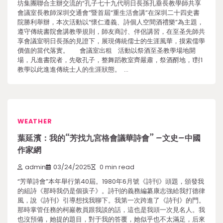
坊集團聯合主辦交流的“孔子七十九代明日長孫孔垂長教學師共享
會議室長教師深圳交通會”暨首屆“重生活會講”在深圳二十四史書
院勝利舉辦，本次活動以“懷仁遵義、詩個人空間酒禮樂”為主題，
遵守傳統書院會講教學規則，師友商討、伴侶講習，在至圣先師共
享會議室明日長孫的見證下，展現傳統儒士的生涯風華，摸索儒學
價值的當代落實。 會議室出租 活動以祭酒至圣教學場地開
場，凡進書院者，先敬孔子，整舞蹈教室齊嚴肅，祭酒酹地，1對1
教學以此進進傳統士人的生涯狀態。 …
WEATHER
葉延濱：我的“芳找九宮格會議華詩會” –文史–中國
作家網
admin
03/24/2025
0 min read
“芳華詩會”本年舉行第40屆。1980年6月號《詩刊》頭題，頒發我
的組詩《那時我仍是個孩子》。詩刊的義務編纂康志強給我打德律
風，說《詩刊》引導想找我聊下。我第一次跨進了《詩刊》的門。
那時掌管任務的柯巖教員跟我談的話，這也是我頭一次見名人。我
也沒預備，她提的題目，對于我的答覆，她似乎也不太滿足，后來