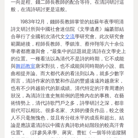
一向是程、錢二師長教師的配合等待。在清詞研討這
般，在清詩研討更是這般。
1983年12月，錢師長教師掌管的姑蘇年夜學明清
詩文研討所與中國社會迷信院《文學遺產》編纂部結
合舉行了全國初次清代文
交流
學研究會。此次研究會
範圍絕後，程師長教師、季鎮淮、蔡仲翔等六十余位
學者都應邀與會，“最集中的話題就是清詩在文學史上
的位置。一種看法以為清代不是詩的時期，它不成能
與
舞蹈教室
唐宋對抗，也不成能與同時期的小說、戲
曲相提并論。而大都代表的看法則以為，就多少數字
而言，清詩作家的浩繁和作品的豐盛遠遠跨越唐宋，
也有不少跨越前代的新成績。清代特定的汗青周遭的
狀況，為清詩注進史無前例的思惟內在的事務。在藝
術情勢上，清代詩歌門戶之多，詩學研討之深，都非
前代可以相比。很多名家、大師的優良作品，較之後
人不只毫無愧色，並且有分歧水平的成長和超出。結
論是應該還清詩以中國古典詩歌終結階段的較高汗青
位置”。（詳參吳承學、蔣寅、曹虹《一個等待追蹤關