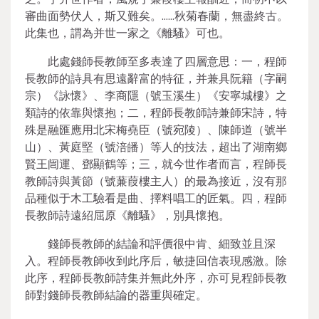
審曲面勢伏人，斯又難矣。……秋菊春蘭，無盡終古。
此集也，謂為并世一家之《離騷》可也。
此處錢師長教師至多表達了四層意思：一，程師
長教師的詩具有思遠辭富的特征，并兼具阮籍（字嗣
宗）《詠懷》、李商隱（號玉溪生）《安寧城樓》之
類詩的依靠與懷抱；二，程師長教師詩兼師宋詩，特
殊是融匯應用北宋梅堯臣（號宛陵）、陳師道（號半
山）、黃庭堅（號涪皤）等人的技法，超出了湖南鄉
賢王闿運、鄧顯鶴等；三，就今世作者而言，程師長
教師詩與黃節（號蒹葭樓主人）的最為接近，沒有那
品種似于木工驗看是曲、擇料唱工的匠氣。四，程師
長教師詩遠紹屈原《離騷》，別具懷抱。
錢師長教師的結論和評價很中肯、細致並且深
入。程師長教師收到此序后，敏捷回信表現感激。除
此序，程師長教師詩集并無此外序，亦可見程師長教
師對錢師長教師結論的器重與確定。