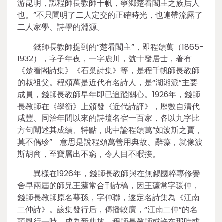
游昆明，識程師長教師千帆，寧鄉楚看閣主之族后人
也。”不只闡明了二人定交的正確時光，也連帶流露了
二人家學、詩學的淵源。
錢師長教師提到的“楚看閣主”，即程頌萬（1865-
1932），字子年夜，一字鹿川，號十發居士，著有
《楚看閣詩集》《石巢詩集》等，是程千帆師長教師
的叔祖父。程頌萬是近代有名詩人，是“湖湘派”主要
成員，錢師長教師早年即已追蹤關心。1926年，錢師
長教師在《學衡》上頒發《近代詩評》，歷數自清代
咸豐、同治年間以來的詩壇名宿一百家，各以九字比
方句闡述其成績、特點，此中論程頌萬“如波斯之賈，
莫不偶珍”，意思是說程頌萬善用典故、辭藻，就像波
斯胡商，至寶層出不窮，令人目不暇接。
異樣在1926年，錢師長教師與在無錫國粹專修黌
舍早兩屆的師兄王蘧常合刊詩稿，因王蘧常字瑗仲，
錢師長教師原名萼孫，字仲聯，遂定名詩集為《江南
二仲詩》。該集發行后，傳播較廣，“江南二仲”的名
頭風行一時，成為新典故。程師長教師或許在那時或