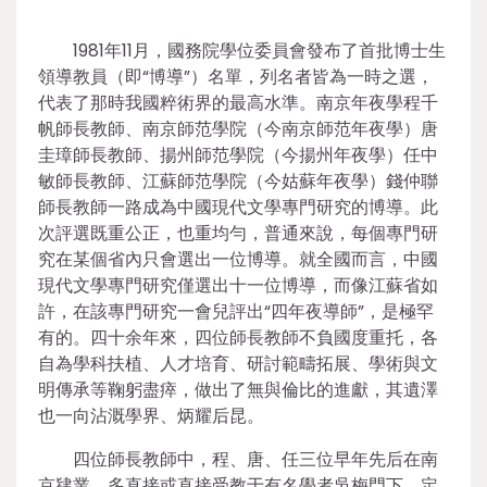
1981年11月，國務院學位委員會發布了首批博士生
領導教員（即“博導”）名單，列名者皆為一時之選，
代表了那時我國粹術界的最高水準。南京年夜學程千
帆師長教師、南京師范學院（今南京師范年夜學）唐
圭璋師長教師、揚州師范學院（今揚州年夜學）任中
敏師長教師、江蘇師范學院（今姑蘇年夜學）錢仲聯
師長教師一路成為中國現代文學專門研究的博導。此
次評選既重公正，也重均勻，普通來說，每個專門研
究在某個省內只會選出一位博導。就全國而言，中國
現代文學專門研究僅選出十一位博導，而像江蘇省如
許，在該專門研究一會兒評出“四年夜導師”，是極罕
有的。四十余年來，四位師長教師不負國度重托，各
自為學科扶植、人才培育、研討範疇拓展、學術與文
明傳承等鞠躬盡瘁，做出了無與倫比的進獻，其遺澤
也一向沾溉學界、炳耀后昆。
四位師長教師中，程、唐、任三位早年先后在南
京肄業，多直接或直接受教于有名學者吳梅門下，定