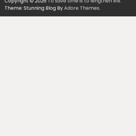
Copyright © 2026
To save time is to lengthen life.
Theme: Stunning Blog By
Adore Themes
.