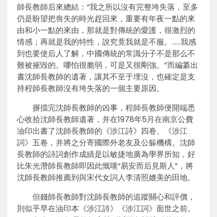
師長教師后來總結：“我之所以沒有完整垮失落，至多
仍是盼望把喪失的時光趕回來，重要有年夜一點的來
由和小一點的來由，那就是對傳統的愛護，很激烈的
情感；再就是我的特性，說究竟我就是不服。……我感
到也要使后人了解，中國傳統的常識分子不是那么不
難被摧毀的。哪怕很脆弱，可是又很剛強。”而編纂出
書沈師長教師的遺著，讓其不至于埋沒，也確定是支
持程師長教師沒有垮失落的一個主要原因。
摒擋完沈師長教師的凶事，程師長教師便開端悉
心收拾沈師長教師遺著，并在1978年5月在南京公費
油印出書了沈師長教師的《涉江詩》四卷、《涉江
詞》五卷，并將之分寄國際外老友及公躲機構。沈師
長教師的詩詞創作成績是以敏捷地廣為學界所知，好
比朱光潛師長教師即因此慨嘆“易安而后見斯人”，將
沈師長教師推薦到與宋代女詞人李清照媲美的田地。
但錢師長教師對沈師長教師的追蹤關心和評價，
則似乎早在油印本《涉江詩》《涉江詞》面世之前。