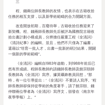
三
程、錢兩位師長教師的友情，也表示在古籍收拾
任務的相互支撐，以及新學術範疇的合力開闢方面。
改造開放初期，百廢待舉，古籍收拾任務迎來了
新契機。程、錢兩師長教師先后被評為國務院古籍收
拾出書計劃小構成員，分辨擔任嚴重工程《全清詞》
《清詩紀事》的編輯。並且，他們不只僅為了編書，
還藉以“培育一批人才，出書一批新的研討結果，開闢
一個新的學術範疇”。
《全清詞》編輯自1983年啟動，到1988年前后已
然有所成績。程師長教師約請錢師長教師及饒宗頤師
長教師為《全清詞》寫序。據莫礪鋒教員回想，“那
時，有一位引導提出：‘《全清詞》不要請人寫序。’程
師長教師卻保持從學術的角度著手，請了饒宗頤、錢
仲聯兩位學者為《全清詞》寫序文，頒發在《南京年
夜學學報》上。”