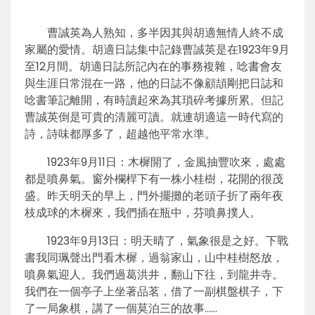
曹誠英為人熟知，多半因其與胡適無情人終不成
家屬的愛情。胡適日誌集中記錄曹誠英是在1923年9月
至12月間。胡適日誌所記內在的事務複雜，唸書會友
與生涯日常混在一路，他的日誌不像顧頡剛把日誌和
唸書筆記離開，有時讀起來為其瑣碎考據所累。但記
曹誠英倒是可貴的清麗可讀。就連胡適這一時代寫的
詩，詩味都厚多了，超越他平常水準。
1923年9月11日：木樨開了，金風抽豐吹來，處處
都是噴鼻氣。窗外欄桿下有一株小桂樹，花開的很茂
盛。昨天明天的早上，門外擺攤的老頭子折了兩年夜
枝成球的木樨來，我們插在瓶中，芬噴鼻撲人。
1923年9月13日：明天晴了，氣象很是之好。下戰
書我同珮聲出門看木樨，過翁家山，山中桂樹怒放，
噴鼻氣迎人。我們過葛洪井，翻山下往，到龍井寺。
我們在一個亭子上坐著品茗，借了一副棋盤棋子，下
了一局象棋，講了一個莫泊三的故事……