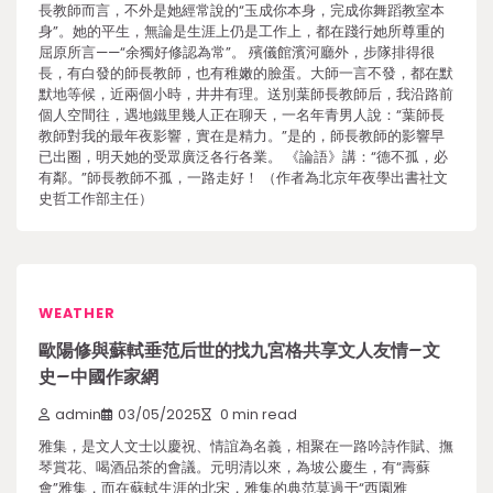
長教師而言，不外是她經常說的“玉成你本身，完成你舞蹈教室本
身”。她的平生，無論是生涯上仍是工作上，都在踐行她所尊重的
屈原所言——“余獨好修認為常”。 殯儀館濱河廳外，步隊排得很
長，有白發的師長教師，也有稚嫩的臉蛋。大師一言不發，都在默
默地等候，近兩個小時，井井有理。送別葉師長教師后，我沿路前
個人空間往，遇地鐵里幾人正在聊天，一名年青男人說：“葉師長
教師對我的最年夜影響，實在是精力。”是的，師長教師的影響早
已出圈，明天她的受眾廣泛各行各業。 《論語》講：“德不孤，必
有鄰。”師長教師不孤，一路走好！ （作者為北京年夜學出書社文
史哲工作部主任）
WEATHER
歐陽修與蘇軾垂范后世的找九宮格共享文人友情–文
史–中國作家網
admin
03/05/2025
0 min read
雅集，是文人文士以慶祝、情誼為名義，相聚在一路吟詩作賦、撫
琴賞花、喝酒品茶的會議。元明清以來，為坡公慶生，有“壽蘇
會”雅集，而在蘇軾生涯的北宋，雅集的典范莫過于“西園雅