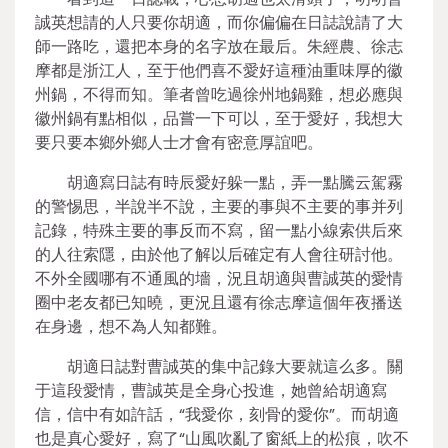
誠英想請的人只要你胡適，而你偏偏在日誌說請了大
師一路吃，還把本身的名字放在最后。朱經農、徐志
摩都是浙江人，至于他們喜不愛好這種油重味厚的徽
州鍋，不得而知。筆者曾吃過徐州地鍋雞，想必應與
徽州鍋有點相似，品嘗一下可以，至于愛好，我想大
要只要本鄉外鄉人士才會有密意厚誼吧。
胡適寫日誌有時辰愛好躲一點，弄一點騰云駕霧
的警惕思，半說半不說，主要的事與不主要的事并列
記錄，特殊主要的事反而不寫，留一點小線索供后來
的人往索隱，由於他了解以后確定有人會往研討他。
不外全國哪有不通風的墻，況且胡適與曹誠英的愛情
圈中老友都已知曉，更況且還有徐志摩這個年夜播送
在身邊，想不為人知都難。
胡適日誌對曹誠英的集中記錄大要就這么多。關
于這段愛情，曹誠英是全身心投進，她曾給胡適寫
信，信中有如許話，“我愛你，刻骨的愛你”。而胡適
也是真心愛好，寫了“山風吹亂了窗紙上的松痕，吹不