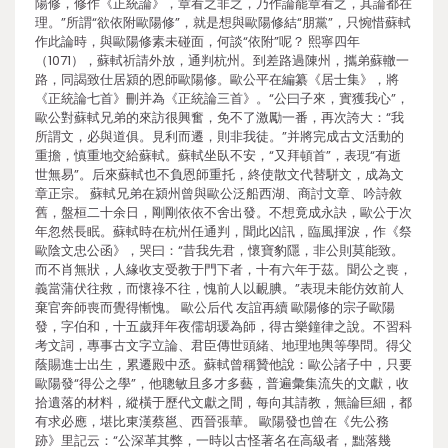
陽修，修作《正統論》，章看之非之，乃作論罷章看之，其論都在
理。”所謂“欲依附歐陽修”，就是想與歐陽修結“朋黨”，只惋惜蘇軾
作此論時，與歐陽修素未碰面，何談“依附”呢？ 熙寧四年
（1071），蘇軾祈請外放，通判杭州。到差路過陳州，攜弟蘇轍一
路，同謁致仕居潁的恩師歐陽修。歐公平在編纂《居士集》，將
《正統論七首》刪并為《正統論三首》。“公曰子來，實獲我心”，
歐公對蘇軾兄弟的來訪很興奮，免不了激勵一番，再次誇大：“我
所謂文，必與道俱。見利而遷，則非我徒。”并將完成古文活動的
重擔，慎重地交給蘇軾。蘇軾坐臥不安，“又拜頓首”，表現“有逝
世無易”。后來蘇軾也不負恩師重托，終使散文代替駢文，成為文
章正宗。 蘇軾兄弟在潁州曾與歐公泛船西湖、商討文章、吟詩敘
舊，盤桓二十余日，剛剛依依不舍出發。不想竟成永訣，歐公于次
年忽然長眠。蘇軾時在杭州任通判，聞此凶訊，臨風揮淚，作《祭
歐陰文忠公函》，哭曰：“昔我先君，懷寶豹隱，非公則莫能致。
而不肖無狀，人緣收支受教于門下者，十有六年于茲。聞公之喪，
義當蒲伏往救，而懷祿不往，愧前人以靦腆。”表現未能仿效前人
棄官奔師喪而覺得慚愧。 歐公后代 友誼再續 歐陽修的宗子歐陽
發，字伯和，十五歲拜年夜儒胡瑗為師，得古樂鐘律之說。不習科
考文詞，專事古文字立論、君臣傳世頭緒、地理地輿等學問。得父
蔭賜進士出生，累遷殿中丞。蘇軾曾稱贊他說：歐公諸子中，只要
歐陽發“得公之學”，他聰敏且多才多藝，普遍彙集流失的文獻，收
拾遺落的材料，縱橫于歷代文獻之間，每向其請教，無論巨細，都
有求必應，堪比東漢蔡邕、西晉張華。 歐陽發也曾在《先公務
跡》里記云：“公深革其弊，一時以古怪著名在高級者，黜落幾