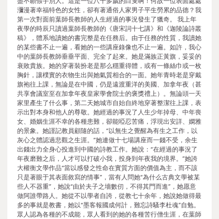
盡不願假手別人。這是一位八十多歲的白叟啊！何故一位表面處處
瀰漫著幸福特色的女性，卻有著通俗人家男子平生勞累的品德？我
第一次對面前葉師長教師的人生經過的事況發生了獵奇。 我上年
夜學的時辰只讀過葉師長教師的《唐宋詞十七講》和《迦陵論詩叢
稿》，體系地讀她的書完整是在任務后。由于任務的性質，我讀她
的某些書不止一遍，看她的一些講座錄像也不止一遍。如許，我心
中的葉師長教師垂垂平面、完全了起來。她是滿族正黃旗，妥妥的
衰敗貴族。她的穿著裝扮老是那么穩重得體，或有一條絲巾或一枚
胸針，讓樸實的衣物生出與她氣質相合的一面。她年青時老是穿戴
旗袍往上課，無論是在中國，仍是遠渡重洋的美國、加拿年夜（甚
共享會議室至在加拿年夜皇家學會院士的褒獎禮上）。無論頭一天
家里產生了什么事，第二天她城市自始自終地穿著整潔往上課，表
示出對本身和他人的尊敬。她經過的事況了人生少年掉母、中年喪
女、婚姻生涯不幸的各種患難，卻能啞忍苦痛，浮現出安詳、嫻雅
的景象。她謹記教員顧隨的話，“以無生之覺醒為有生之工作，以
灰心之體認過悲觀之生涯。”她連做十七場講座而一錢不受，余生
出錢出力全身心投進到中國的詩教工作。她說：“在經過的事況了
年夜磨難之后，人才可以打破小我，投身到年夜我的境界。”她誇
大權衡文學作品“當以感發之性命在實質方面的價值為主，而不該
只是著眼于其表面敘寫的情事”，當有人問她“為什么古典文學被某
些人不器重”，她說“由於夫子之墻數仞，不得其門而進”，她愿意
做阿誰帶路人。她從不以學者自誇，從教七十余年，她說她做得最
多的事就是教書，她以“墨客報國成何計，難忘詩騷李杜魂”自勉。
眾人認為各種的不成能，眾人看到的她的各種苦行僧生涯，在葉師