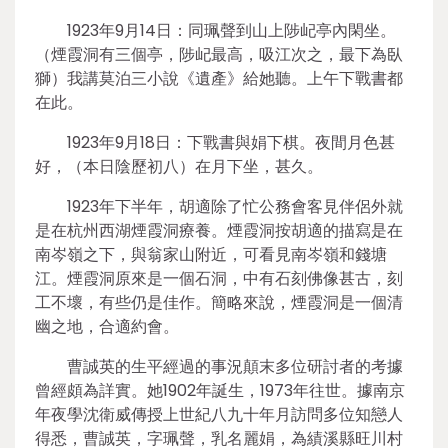
1923年9月14日：同珮聲到山上陟屺亭內閑坐。
（煙霞洞有三個亭，陟屺最高，吸江次之，最下為臥
獅）我講莫泊三小說《遺產》給她聽。上午下戰書都
在此。
1923年9月18日：下戰書與娟下棋。夜間月色甚
好，（本日陰歷初八）在月下坐，甚久。
1923年下半年，胡適除了忙公務會客見伴侶外就
是在杭州西湖煙霞洞療養。煙霞洞按胡適的描寫是在
南岑嶺之下，與翁家山附近，可看見南岑嶺和錢塘
江。煙霞洞原來是一個石洞，中有石刻佛像甚古，刻
工不壞，有些仍是佳作。簡略來說，煙霞洞是一個清
幽之地，合適約會。
曹誠英的生平經過的事況顛末多位研討者的考據
曾經頗為詳實。她1902年誕生，1973年往世。據南京
年夜學沈衛威傳授上世紀八九十年月訪問多位知戀人
得悉，曹誠英，字珮聲，乳名麗娟，為績溪縣旺川村