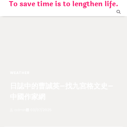
To save time is to lengthen life.
Skip
to
content
WEATHER
日誌中的曹誠英–找九宮格文史–
中國作家網
admin
03/07/2025