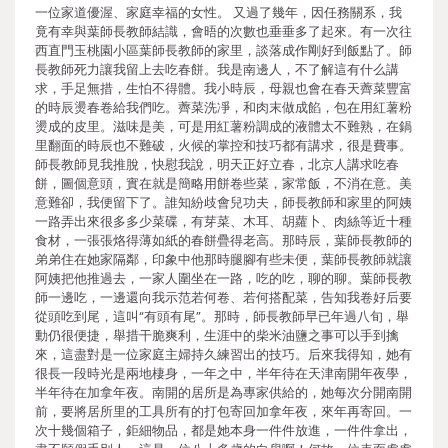
一位家道優渥、家庭幸福的女性。 又過了幾年，因任務關系，我
竟有幸與葉師長教師結識，會晤的次數也垂垂多了起來。有一次往
西直門玉桃園小區葉師長教師的家里，談落成作剛好到飯點了。師
長教師死力讓我留上去吃春餅。我是南邊人，不了解這有什么講
求，手足無措，生怕不得體。我小時辰，母親也會在春天薺菜豐富
的時辰燙春卷給我們吃。薺菜洗凈，和肉末做成餡，包在用紅薯粉
燙成的皮里。滋味是美，可是用紅薯粉調成的液體太不難熟，在鍋
里翻面的時辰也不難破，火候的掌控和技巧都有講求，很是費事。
師長教師見我推脫，快慰我說，明天正好立春，北京人講求吃春
餅，圖個意頭，實在就是簡略用餅卷些菜，家常飯，不消在意。美
意難卻，我便留下了。誰知紛歧會兒功夫，師長教師和家里的阿姨
一路弄出來很多多少菜碟，有芽菜、木耳、胡蘿卜、肉絲等近十種
食材，一張張烙得薄如紙的春餅疊得老高。那時辰，葉師長教師的
弟弟住在她家隔鄰，印象中他那時腿腳有些未便，葉師長教師就讓
阿姨把他推過去，一家人圍坐在一路，吃的吃，聊的聊。葉師長教
師一邊吃，一邊還向我示范若何卷、若何搭配菜，告知我卷好后要
從頭吃到尾，這叫“有頭有尾”。那時，師長教師早已年過八旬，舉
動仍很便捷，舉措干脆爽利，生涯中的柴米油鹽之事可以手到擒
來，這盡對是一位家庭主婦持久練習出的技巧。后來我得知，她有
很長一段時光是兩地棲身，一年之中，半年待在天津南開年夜學，
半年待在加拿年夜。南開的居所是為專家供給的，她每次分開南開
前，要將居所里的工具所有的打包寄回加拿年夜，來年再寄回。一
次十幾個箱子，鉅細物品，都是她本身一件件放進，一件件拿出，