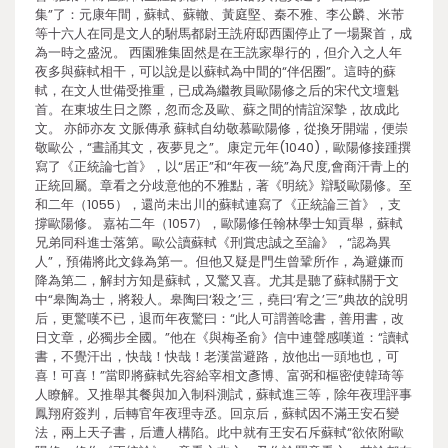
集”了：元康年間，蘇軾、蘇轍、黃庭堅、秦不雅、李公麟、米芾
等十六人在同是文人的駙馬都尉王詵府邸西園停止了一場聚首，成
為一時之盛況。 西園雅集固然是在王詵家舉行的，但介入之人年
夜多與蘇軾相干，可以說是以蘇軾為中間的“伴侶圈”。這時的蘇
軾，在文人世備受推重，已成為繼教員歐陽修之后的宋代文壇魁
首。在東坡生日之際，忽而念及歐、蘇之間的情誼深摯，故成此
文。 亦師亦友 文脈傳承 蘇軾自幼敬慕歐陽修，從換牙開端，便崇
敬歐公，“晝誦其文，夜夢見之”。康定元年(1040)，歐陽修接踵撰
寫了《正統論七首》，以“居正”和“年夜一統”為尺度,會商汗青上的
正統回屬。章看之分歧意他的不雅點，著《明統》辯駁歐陽修。至
和二年（1055），還尚未出川的蘇軾連寫了《正統論三首》，支
撐歐陽修。 嘉祐二年（1057），歐陽修任翰林學士知貢舉，蘇軾
兄弟同科進士落第。歐公讀蘇軾《刑賞忠誠之至論》，“認為異
人”，預備將此文錄為第一。但他又疑是門生曾鞏所作，為避嫌而
降為第二，解封方知是蘇軾，又驚又喜。尤其是聽了蘇軾關于文
中“皋陶為士，將殺人。皋陶曰‘殺之’三，堯曰‘宥之’三”典故的說明
后，更驚嘆不已，退而年夜驚曰：“此人可謂善唸書，善用書，改
日文章，必獨步全國。”他在《與梅圣俞》信中連聲感嘆道：“讀軾
書，不覺汗出，快哉！快哉！老漢當避路，放他出一頭地也，可
喜！可喜！”當即將蘇軾先容給宰相文彥博、富弼和樞密使韓琦等
人瞭解。又推舉其餐與加入制科測試，蘇軾進三等，除年夜理評事
鳳翔府簽判，后轉官年夜理寺丞。回京后，蘇軾因不滿王安石變
法，兩上天子書，后遭人構陷。此中就有王安石斥蘇軾“欲依附歐