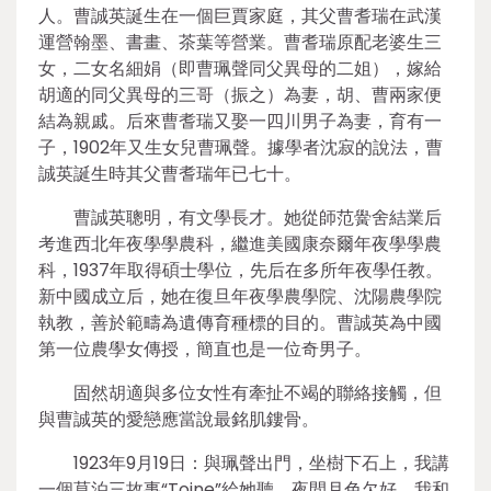
人。曹誠英誕生在一個巨賈家庭，其父曹耆瑞在武漢
運營翰墨、書畫、茶葉等營業。曹耆瑞原配老婆生三
女，二女名細娟（即曹珮聲同父異母的二姐），嫁給
胡適的同父異母的三哥（振之）為妻，胡、曹兩家便
結為親戚。后來曹耆瑞又娶一四川男子為妻，育有一
子，1902年又生女兒曹珮聲。據學者沈寂的說法，曹
誠英誕生時其父曹耆瑞年已七十。
曹誠英聰明，有文學長才。她從師范黌舍結業后
考進西北年夜學學農科，繼進美國康奈爾年夜學學農
科，1937年取得碩士學位，先后在多所年夜學任教。
新中國成立后，她在復旦年夜學農學院、沈陽農學院
執教，善於範疇為遺傳育種標的目的。曹誠英為中國
第一位農學女傳授，簡直也是一位奇男子。
固然胡適與多位女性有牽扯不竭的聯絡接觸，但
與曹誠英的愛戀應當說最銘肌鏤骨。
1923年9月19日：與珮聲出門，坐樹下石上，我講
一個莫泊三故事“Toine”給她聽。夜間月色欠好，我和