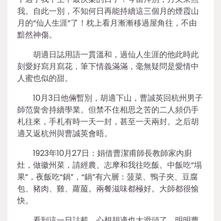
我。自此一別，不知何日再能持續這三個月的煙霞山
月的“仙人生涯”了！枕上看月漸漸移過屋角往，不由
黯然神傷。
胡適日誌用語一貫溫和，過仙人生涯的他此時此
刻愛好寫月寫花，筆下情義滿滿，毫無疑問是愛情中
人蜜也似的甜。
10月3日他倆暫別，胡適下山，曹誠英回杭州男子
師范黌舍持續學業。但禁不住相思之苦的二人頻仍手
札往來，手札有時一天一封，甚至一天兩封。之后胡
適又返杭州與曹誠英會晤。
1923年10月27日：娟借曹潔甫師長教師家內廚
灶，做徽州菜，請經農、志摩和我往吃飯。中飯吃“塌
果”，夜飯吃“鍋”，“鍋”有六層：菠菜、鴨子夾、豆腐
包、豬肉、雞、蘿菔。兩餐滋味都極好。大師都很愉
快。
看到這一日誌載，心想胡適也太滑頭了，明明曹