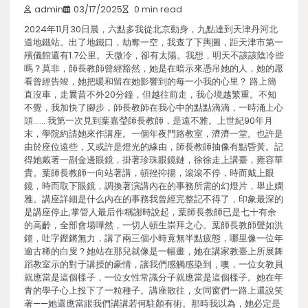
admin
03/17/2025
0 min read
2024年11月30日晨，六點多我從北京動身，九點達到天津丹河北
道地鐵站。出了地鐵口，劫奪一空，我查了下輿圖，距天津市第一
殯儀館還有1.7公里。天微冷，卻有太陽。我想，明天不該該陰冷些
嗎？莫非，師長教師曾經豁然，她是在暗示來憑吊她的人，她的愿
看曾經告竣，她把暖和留在她影響到的每一小我的心里？ 路上簡
直沒車，走曩昔不外20分鐘，但越往前走，我心境越繁重。不知
不覺，我加快了腳步，師長教師在我心中的點點滴滴，一時涌上心
頭…… 我第一次見到葉嘉瑩師長教師，是遠不雅。上世紀90年月
末，學院約請她來作講座。一個年夜門路教室，濟濟一堂。也許是
由於座位遠些，又或許是燈光的緣由，師長教師抽像有點昏黃。記
得她戴著一副金邊眼鏡，掛著珍珠眼鏡鏈，徐徐走上講臺，雍容華
貴。葉師長教師一向站著講，頓挫抑揚，滾滾不停，時而戴上眼
鏡，時而取下眼鏡，調換著演講內在的事務所需的幻燈片，舉止嫻
雅。講座詳細是什么內在的事務我曾經完整記不得了，印象最深的
是講座停止,掌管人最后作稱謝時說起，葉師長教師已是七十有余
的高齡，全部會場嘩然，一切人頓生崇拜之心。葉師長教師聲如洪
鐘，吐字鏗鏘無力，講了兩三個小時竟無半點疲態，哪里像一位年
逾古稀的白叟？她站在那兒就像是一幅畫，她在講家教臺上所展舞
蹈教室示的對于講授的豪情，讓我們感觸感染到，噢，一位女教員
就應當是這個樣子，一位女性常識分子就應當是這個樣子。她在年
青的學子心上投下了一粒種子。講座散往，女同窗們一路上還說笑
著——她還應當跟我們講講若何駐顏有術。那時我以為，她必定是