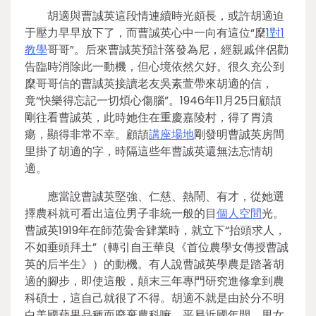
胡適與曹誠英這段情連續時光頗長，或許胡適迫
于壓力早早放下了，而曹誠英心中一向有這位“穈
1對1
教學
哥哥”。后來曹誠英預計落發為尼，經親戚伴侶勸
告臨時消除此一動機，但心境依然欠好。很久充公到
穈哥哥信的曹誠英接讀老友吳素萱帶來胡適的信，
竟“快樂得忘記一切煩心傷腦”。1946年11月25日顧頡
剛往看曹誠英，此時她住在重慶嘉陵村，得了胃潰
瘍，顯得非常不幸。顧頡
講座場地
剛發明曹誠英房間
里掛了胡適的字，時隔這些年曹誠英還無法忘情胡
適。
應當說曹誠英堅強、仁慈、熱鬧、有才，從她選
擇農科就可看出這位男子非統一般的目
個人空間
光。
曹誠英1919年在師范黌舍肄業時，就立下“抬頭求人，
不如垂頭拜土”（轉引自王華良《首位農學女傳授曹誠
英的后半生》）的動機。有人說曹誠英學農是踏著胡
適的腳步，即使這般，顛末三年專門研究進修拿到農
科碩士，這自己就很了不得。胡適不就是由於分不明
白美國蘋果品種而廢棄農科嘛。平易近國年間，男女