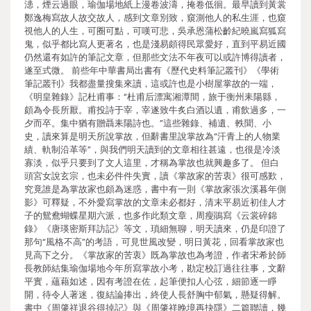
漶，煙云過眼，瑜伽場地紙上漫卷波濤，掩卷低徊。最早讀到黃裳
鄭逸梅寫故人故交故人，感到文章別致，窺測他人的私生涯，也窺
視他人的人生，可圈可點，可嘆可悲，吳承恩蒲松齡紀曉嵐寫狐寫
鬼，似乎都比寫人更著名，也是淺易頗得民眾愛好，直到平易近國
仍然還有如許的筆記文章，但那些文法不年夜可以或許博得讀者，
遂至式微。 前些年中華書局出書有《歷代史料筆記叢刊》《學術
筆記叢刊》我都盡量搜集來讀，這或許也是小樹屋掌故的一端，
《明皇雜錄》記杜甫事：“杜甫后漂寓湘潭間，旅于衡州耒陽縣，
頗為令長所厭。甫投詩于宰，宰遂致牛炙白酒以遺，甫飲過多，一
夕而卒。集中猶有贈聶耒陽詩也。”這些雜錄、補遺、軼聞、小
史，讀來算是明天所說掌故，但辭書里說掌故為“汗青上的人物業
績、軌制沿革等”，與我們明天讀到的文章相往甚遠，也很是冷淡
寡淡，似乎只要到了文人這里，才稱為掌故也就興趣多了。 但白
頭宮女說玄宗，也未必件件失實，讀《掌故家的苦衷》很可感歎，
究竟誰是為掌故家也頗為迷惑，書中有一則《掌故家張次溪暮年側
影》可釋疑，不外愛寫掌故的文章未必都好，清末平易近初佳人才
子的鴛鴦蝴蝶星期六派，也多作此類文章，周瘦鵑寫《云裳碎錦
錄》《唐瑛密斯拜訪記》等文，瑣細無聊，明天讀來，仍是印證了
那句“風格不高”的考語，可見世風改變，明日黃花，回看掌故家也
見高下之分。《掌故家的苦衷》既為掌故也為考證，作者宋希於師
長教師結集瑜伽場地今年所寫掌故小考，勘定校訂過往往事，文辭
平實，蘊藉如述，因有考證在佐，起筆便扣人心弦，細節逐一睜
開，待令人著迷，復結論捧出，終使人長舒胸中郁氣，懸疑得解。
書中《周肇祥退谷得掉記》與《周肇祥晚境再抉隱》二篇聯讀，幾