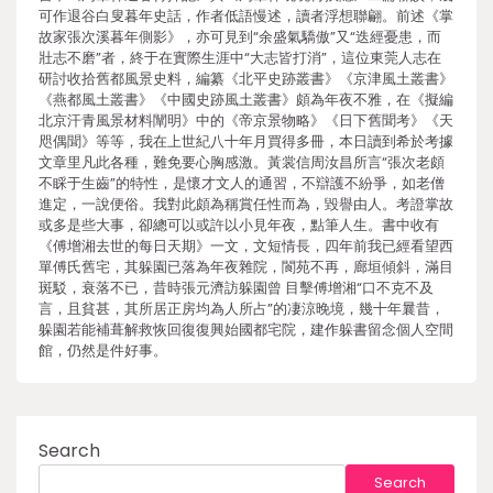
可作退谷白叟暮年史話，作者低語慢述，讀者浮想聯翩。前述《掌
故家張次溪暮年側影》，亦可見到“余盛氣驕傲”又“迭經憂患，而
壯志不磨”者，終于在實際生涯中“大志皆打消”，這位東莞人志在
研討收拾舊都風景史料，編纂《北平史跡叢書》《京津風土叢書》
《燕都風土叢書》《中國史跡風土叢書》頗為年夜不雅，在《擬編
北京汗青風景材料闡明》中的《帝京景物略》《日下舊聞考》《天
咫偶聞》等等，我在上世紀八十年月買得多冊，本日讀到希於考據
文章里凡此各種，難免要心胸感激。黃裳信周汝昌所言“張次老頗
不睬于生齒”的特性，是懷才文人的通習，不辯護不紛爭，如老僧
進定，一說便俗。我對此頗為稱賞任性而為，毀譽由人。考證掌故
或多是些大事，卻總可以或許以小見年夜，點筆人生。書中收有
《傅增湘去世的每日天期》一文，文短情長，四年前我已經看望西
單傅氏舊宅，其躲園已落為年夜雜院，閬苑不再，廊垣傾斜，滿目
斑駁，衰落不已，昔時張元濟訪躲園曾 目擊傅增湘“口不克不及
言，且貧甚，其所居正房均為人所占”的凄涼晚境，幾十年曩昔，
躲園若能補葺解救恢回復復興始國都宅院，建作躲書留念個人空間
館，仍然是件好事。
Search
Search