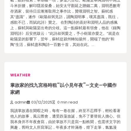
載，酷好積累，單胡椒一項，多達八百石。歐陽棐舉陶淵明不為五
斗米折腰，解印隱居柴桑，始安太守顏延之贈錢二萬，淵明悉數寄
存酒家，留待日后漸漸取用之事作比，贊嘆淵明之智。蘇軾感
其“盡識”，遂作《歐陽叔弼見訪，誦陶淵明事，嘆其盡識，既往，
感歎不已，而賦此詩》贊之。 在對陶詩的喜好和淵明人品的感佩
上，蘇軾與歐陽棐出奇的分歧。這一點蘇軾最有領會，他在《錄陶
淵明詩》后安然跋云：“此詩叔弼愛之，予小樹屋亦愛之。”就是在
歐陽棐的影響下，翌年，蘇軾從潁州轉知揚州，開端了他的“和
陶”生活，蘇軾盡和陶詩一百數十首，其始在此。…
WEATHER
掌故家的找九宮格時租“以小見年夜”–文史–中國作
家網
admin
03/12/2025
0 min read
我讀掌故適在閑暇之時，每有一卷在握，終至不忍釋手，輕松看著
他人的故事，風云際會，遭受跌蕩放誕，免不了要替前人擔心。但
我本身并不年夜會寫，由於掌故不只是寫一點軼聞，也需求文字的
興趣，舊時文人所寫筆記，年夜多才幹滿卷，燈下走筆，氤氳漫