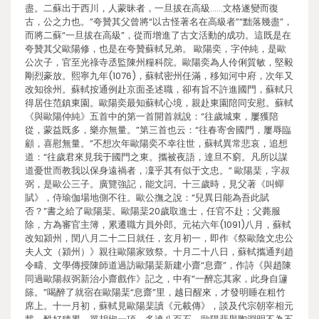
盡。二蘇出于西川，人蒙昧者，一旦拔在高級……文格遂變而復
古，公之力也。”夸贊其父曾將“以古怪著名在高級者”“黜落幾盡”，
而將二蘇“一旦拔在高級”，從而增進了古文活動的成功。這既是在
夸贊其父歐陽修，也是在夸贊蘇軾兄弟。 歐陽奕，字仲純，是歐
公次子，官至光祿寺丞監陳州糧科院。歐陽奕為人伶俐質敏，堅毅
剛烈豪放。熙寧九年(1076)，蘇軾密州任滿，移知河中府，次年又
改知徐州。蘇軾按通例赴京面圣述職，卻有旨不許進國門，蘇軾只
得居住范鎮東園。歐陽奕最知蘇軾心境，親赴東園陪同安慰。蘇軾
《與歐陽仲純》五首中的第一首開首就說：“往歲城東，屢獲陪
從，蒙益既多，樂亦無量。”第三首也云：“往春寄舍國門，屢辱臨
顧，喜慰無量。”不想次年歐陽奕不幸往世，蘇軾異常悲哀，追想
道：“往歲君來見我于國門之東。攜被夜語，達旦不窮。凡所以謀
道憂世而教我以保身遠禍者，凜乎其有似于文忠。” 歐陽棐，字叔
弼，是歐公三子。廣覽強記，能文詞。十三歲時，見父著《叫蟬
賦》，侍瑜伽場地側不往。歐公撫之說：“兒異日能為吾此賦
否？”書之給了歐陽棐。歐陽棐20歲取進士，任官不赴；父薨服
除，方為審官主簿，累遷職方員外郎。元祐六年(1091)八月，蘇軾
改知潁州，閏八月二十二日就任，玄月初一，即作《祭歐陰文忠公
夫人文（潁州）》親往歐陽家致祭。十月二十八日，蘇軾攜通判趙
令疇、文學傳授陳師道過訪歐陽棐新建小齋“息齋”，作詩《與趙陳
同過歐陽叔弼新治小齋戲作》記之，中有“一醉忘其家，此身自籧
篨。”喝醉了就宿在歐陽棐“息齋”里，越日醒來，才發明睡在粗竹
席上。十一月初，蘇軾見歐陽棐讀《元載傳》，談及代宗朝宰相元