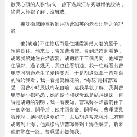
散我心頭的人影”詩句，曾下過與江冬秀離婚的設法，
終局大師都了解，沒離成。
據沈衛威師長教師拜訪曹誠英的老友汪靜之的記
載：
他(胡適)不住旅店而是住煙霞洞僧人廟的屋子，
預備長住。他來后，告知曹珮聲。曹到煙霞洞看他，
胡適就留她住在煙霞洞。胡適租了三個房間，他和曹
住隔鄰。過了幾天，我也往看胡適。我一往就看出曹
珮聲同胡適產生了愛情關系。于是胡適就拿一首剛寫
的詩給我看，我一看是寫梅花的。“梅花”是指曹珮
聲，因曹小時辰以梅花自喻，這我早就了解。我與曹
珮聲從小都熟悉，她的嫂子和我母親是結拜姐妹。這
詩是胡適的剖明，我一看便知。曹珮聲在煙霞洞住了
一個寒假。開學后，她才回黌舍。開學時，曹珮聲見
我便說，她同胡適要好了。以后胡適常來杭州……有時
胡適到上海，他異樣告訴曹珮聲到上海住幾天。后來
他們常在一路。曹珮聲都告知我。