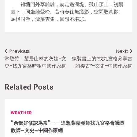
錢塘門外草離離，兢走過湖堤。孤山頂上，初陽
臺下，同坐聽鶯啼。昔時春往無蹤影，空問取黃鸝。
屈指同游，漂蕩雲集，回想不堪悲。
Post
Previous:
Next:
常敬竹：蜇居山林的灰娃–文
線裝書上的“找九宮格分享古
navigation
史–找九宮格時租中國作家網
詩復古”–文史–中國作家網
Related Posts
WEATHER
“余獨好修認為常”——追想葉嘉瑩師找九宮格會議長
教師–文史–中國作家網