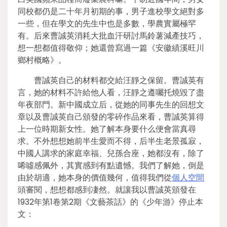
同校都仍是二十年月初期的事，男子進校學文絕對多
一些，但在學文的先生中也是多數，學農實屬極罕
有。后來曹誠英消耗大批血汗研討馬鈴薯減產技巧，
想一想都值得敬仰；她還曾寫過一篇《安徽績溪旺川
鄉村概略》。
曹誠英自己的材料都交給汪靜之保留。曹誠英有
言，她的材料不許給他人看，汪靜之遵囑托燒毀了盡
年夜部門。新中國成立后，從她的同事先生的回想文
章以及曹誠英自己頒發的零碎作品來看，曹誠英算得
上一位時期新女性。她了解本身要什么便會當真尋
求。不外想想她前半生愛而不得，后半生老景孤寂，
中國人講求的家庭幸福、兒孫合座，她都沒有，除了
唏噓感佩外，其實感到有點遺憾。我們了解她，倒是
由於胡適，她本身的價值幾何，值得我們從
個人空間
頭審閱，想想都感到凄然。就讓我以曹誠英頒發在
1932年第1卷第2期《文藝茶話》的《少年游》停止本
文：