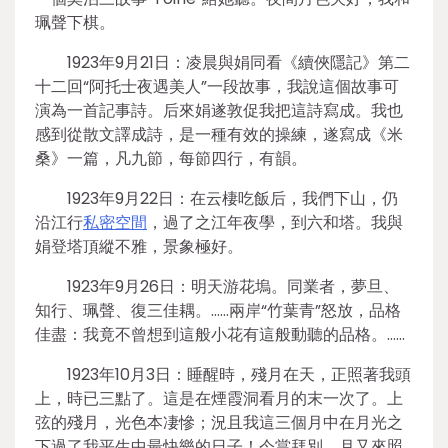
珮聲下棋。
1923年9月21日：凌晨與娟同看《續俠隱記》第二
十二回“阿托士夜遇美人”一段故事，我說這個故事可
演為一首記事詩。后來娟遂敦促我把這詩寫成。我也
感到從散文譯成詩，是一種有效的操練，遂寫成《米
桑》一篇，凡九節，每節四行，有韻。
1923年9月22日：在云棲吃飯后，我們下山，仍
沿江行
私密空間
，過了之江年夜學，到六和塔。我與
娟登塔頂縱不雅，景象極好。
1923年9月26日：明天游花塢。同業者，夢旦、
知行、珮聲、復三佳耦。……兩岸“竹葉青”怒放，品格
佳盡：我竟不曾想到這般小花有這般動聽的品格。……
1923年10月3日：睡醒時，殘月在天，正照著我頭
上，時已三點了。這是在煙霞洞看月的末一次了。上
弦的殘月，光色本凄慘；況且我這三個月中在月光之
下過了我平生中最快樂的日子！今當拜別，月又來照