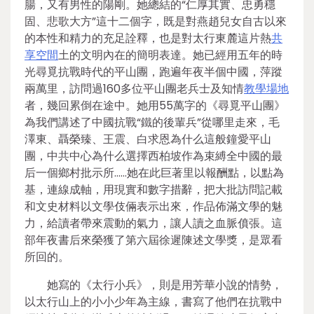
腸，又有男性的陽剛。她總結的“仁厚其實、忠勇穩
固、悲歌大方”這十二個字，既是對燕趙兒女自古以來
的本性和精力的充足詮釋，也是對太行東麓這片熱
共
享空間
土的文明內在的簡明表達。她已經用五年的時
光尋覓抗戰時代的平山團，跑遍年夜半個中國，萍蹤
兩萬里，訪問過160多位平山團老兵士及知情
教學場地
者，幾回累倒在途中。她用55萬字的《尋覓平山團》
為我們講述了中國抗戰“鐵的後輩兵”從哪里走來，毛
澤東、聶榮臻、王震、白求恩為什么這般鐘愛平山
團，中共中心為什么選擇西柏坡作為束縛全中國的最
后一個鄉村批示所……她在此巨著里以報酬點，以點為
基，連線成軸，用現實和數字措辭，把大批訪問記載
和文史材料以文學伎倆表示出來，作品佈滿文學的魅
力，給讀者帶來震動的氣力，讓人讀之血脈僨張。這
部年夜書后來榮獲了第六屆徐遲陳述文學獎，是眾看
所回的。
她寫的《太行小兵》，則是用芳華小說的情勢，
以太行山上的小小少年為主線，書寫了他們在抗戰中