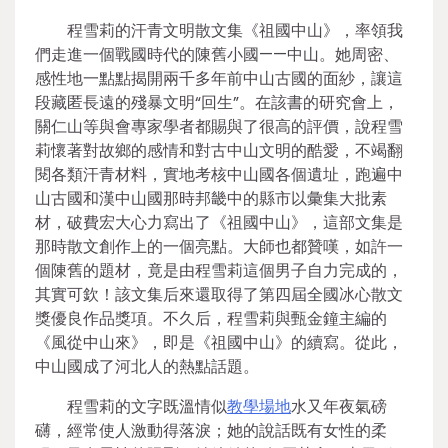
程雪莉的汗青文明散文集《祖國中山》，率領我
們走進一個戰國時代的陳舊小國——中山。她周密、
感性地一點點揭開兩千多年前中山古國的面紗，讓這
段藏匿長遠的殘暴文明“回生”。在該書的研究會上，
關仁山等與會專家學者都賜與了很高的評價，說程雪
莉懷著對故鄉的感情和對古中山文明的酷愛，不竭翻
閱各類汗青材料，實地考核中山國各個遺址，跑遍中
山古國和漢中山國那時邦畿中的縣市以彙集大批素
材，破費宏大心力寫出了《祖國中山》，這部文集是
那時散文創作上的一個亮點。大師也都贊嘆，如許一
個陳舊的題材，竟是由程雪莉這個男子自力完成的，
其實可欽！該文集后來還取得了第四屆全國冰心散文
獎優良作品獎項。不久后，程雪莉與甄金鐘主編的
《風從中山來》，即是《祖國中山》的續寫。從此，
中山國成了河北人的熱點話題。
程雪莉的文字既溫情似
教學場地
水又年夜氣磅
礴，經常使人激動得落淚；她的說話既有女性的柔