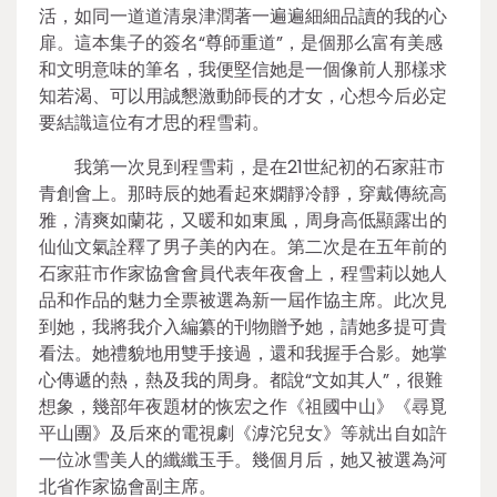
活，如同一道道清泉津潤著一遍遍細細品讀的我的心
扉。這本集子的簽名“尊師重道”，是個那么富有美感
和文明意味的筆名，我便堅信她是一個像前人那樣求
知若渴、可以用誠懇激動師長的才女，心想今后必定
要結識這位有才思的程雪莉。
我第一次見到程雪莉，是在21世紀初的石家莊市
青創會上。那時辰的她看起來嫻靜冷靜，穿戴傳統高
雅，清爽如蘭花，又暖和如東風，周身高低顯露出的
仙仙文氣詮釋了男子美的內在。第二次是在五年前的
石家莊市作家協會會員代表年夜會上，程雪莉以她人
品和作品的魅力全票被選為新一屆作協主席。此次見
到她，我將我介入編纂的刊物贈予她，請她多提可貴
看法。她禮貌地用雙手接過，還和我握手合影。她掌
心傳遞的熱，熱及我的周身。都說“文如其人”，很難
想象，幾部年夜題材的恢宏之作《祖國中山》《尋覓
平山團》及后來的電視劇《滹沱兒女》等就出自如許
一位冰雪美人的纖纖玉手。幾個月后，她又被選為河
北省作家協會副主席。