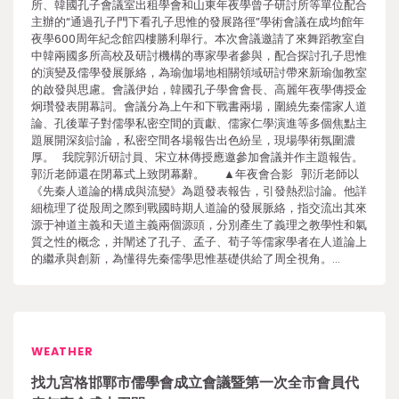
所、韓國孔子會議室出租學會和山東年夜學曾子研討所等單位配合
主辦的“通過孔子門下看孔子思惟的發展路徑”學術會議在成均館年
夜學600周年紀念館四樓勝利舉行。本次會議邀請了來舞蹈教室自
中韓兩國多所高校及研討機構的專家學者參與，配合探討孔子思惟
的演變及儒學發展脈絡，為瑜伽場地相關領域研討帶來新瑜伽教室
的啟發與思慮。會議伊始，韓國孔子學會會長、高麗年夜學傳授金
炯瓚發表開幕詞。會議分為上午和下戰書兩場，圍繞先秦儒家人道
論、孔後輩子對儒學私密空間的貢獻、儒家仁學演進等多個焦點主
題展開深刻討論，私密空間各場報告出色紛呈，現場學術氛圍濃
厚。 我院郭沂研討員、宋立林傳授應邀參加會議并作主題報告。
郭沂老師還在閉幕式上致閉幕辭。 ▲年夜會合影 郭沂老師以
《先秦人道論的構成與流變》為題發表報告，引發熱烈討論。他詳
細梳理了從殷周之際到戰國時期人道論的發展脈絡，指交流出其來
源于神道主義和天道主義兩個源頭，分別產生了義理之教學性和氣
質之性的概念，并闡述了孔子、孟子、荀子等儒家學者在人道論上
的繼承與創新，為懂得先秦儒學思惟基礎供給了周全視角。…
WEATHER
找九宮格邯鄲市儒學會成立會議暨第一次全市會員代