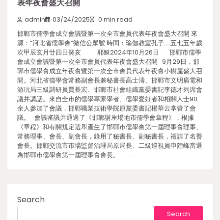
表年夜會盛大召開
admin
03/24/2025
0 min read
邯鄲市儒學會成立會議暨第一次全市會員代表年夜會盛大召開 來
源：“河北省儒學會”微信公眾號 時間：瑜伽教室孔子二五七五年歲
次甲辰玄月廿四日癸亥 耶穌2024年10月26日 邯鄲市儒學
會成立會議暨第一次全市會員代表年夜會盛大召開 9月29日，邯
鄲市儒學會成立年夜會暨第一次全市會員代表年夜會小樹屋盛大召
開。河北省儒學會常務副會長兼秘書長高士濤、邯鄲市文明廣電和
游玩局三級調研員賈長宏、邯鄲市社會組織黨委書記李德才列席會
議并講話。來自全市的儒學專家學者、儒學愛好者和相關人士90
余人參加了會議，邯鄲職業技術學院原黨委書記楊華云掌管了會
議。 會議審議并通過了《邯鄲講座場地市儒學會章程》，根據
《章程》和有關規定選舉產生了邯鄲市儒學會第一屆理事會理事、
常務理事、會長、副會長，錄用了秘書長、副秘書長，禮請了名譽
會長。邯鄲交流市市場監督治理局原局長、二級巡視員申陸峰當選
為邯鄲市儒學會第一屆理事會會長。 …
Search
Search