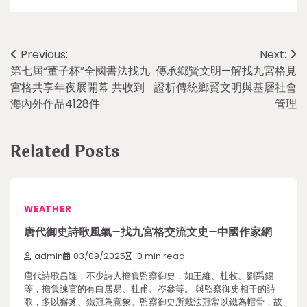
Post
Previous:
Next:
第七屆“董子杯”全國書法找九
傳承鄉賢文明—解找九宮格見
navigation
宮格共享年夜展開幕 共收到
證析傳統鄉賢文明與基層社會
海內外作品4128件
管理
Related Posts
WEATHER
唐代御史詩歌風氣–找九宮格交流文史–中國作家網
admin
03/09/2025
0 min read
唐代詩歌昌隆，不少詩人擔負監察御史，如王維、杜牧、劉禹錫
等，擔負諫官的有白居易、杜甫、岑參等。 與監察御史相干的詩
歌，多以獬豸、鐵冠為意象。監察御史所戴法冠常以鐵為帽骨，故