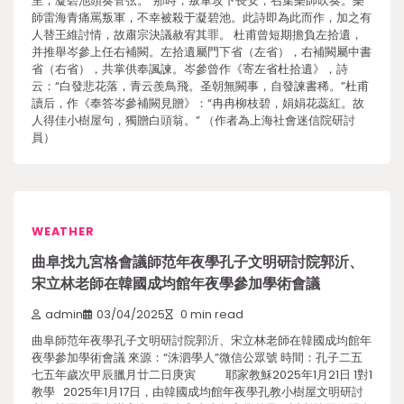
里，凝碧池頭奏管弦。”那時，叛軍攻下長安，召集樂師吹奏。樂
師雷海青痛罵叛軍，不幸被殺于凝碧池。此詩即為此而作，加之有
人替王維討情，故肅宗決議赦宥其罪。 杜甫曾短期擔負左拾遺，
并推舉岑參上任右補闕。左拾遺屬門下省（左省），右補闕屬中書
省（右省），共掌供奉諷諫。岑參曾作《寄左省杜拾遺》，詩
云：“白發悲花落，青云羨鳥飛。圣朝無闕事，自發諫書稀。”杜甫
讀后，作《奉答岑參補闕見贈》：“冉冉柳枝碧，娟娟花蕊紅。故
人得佳小樹屋句，獨贈白頭翁。” （作者為上海社會迷信院研討
員）
WEATHER
曲阜找九宮格會議師范年夜學孔子文明研討院郭沂、
宋立林老師在韓國成均館年夜學參加學術會議
admin
03/04/2025
0 min read
曲阜師范年夜學孔子文明研討院郭沂、宋立林老師在韓國成均館年
夜學參加學術會議 來源：“洙泗學人”微信公眾號 時間：孔子二五
七五年歲次甲辰臘月廿二日庚寅 耶家教穌2025年1月21日 1對1
教學 2025年1月17日，由韓國成均館年夜學孔教小樹屋文明研討