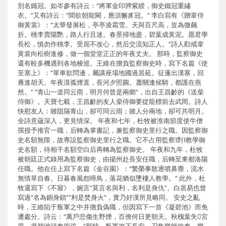
別名鐵冠。如岑參有詩云：“將軍金印亸紫綬，御史鐵冠重繡
衣。”又有詩云：“聞欲朝龍闕，應須獬豸冠。” 李白寫有《贈韋侍
御黃裳》：“太華發展松，亭亭凌霜雪。天與百尺高，豈為微飆
折。桃李賣陽艷，路人行且迷。春景掃地盡，碧葉成黃泥。愿君學
長松，慎勿作桃李。受屈不改心，然后交流知正人。”詩人勸戒韋
黃裳向松樹進修，做一個堂堂正正的年夜丈夫。 那時，監察御史
還有較多機遇到各地梭巡。王維在擔負監察御史時，寫下名篇《使
至塞上》：“單車欲問邊，屬講座場地國過居延。征蓬出漢塞，回
雁進胡天。年夜漠孤煙直，長河夕照圓。蕭關逢候騎，都護在燕
然。” “青山一道同云雨，明月何曾是兩鄉”，出自王昌齡的《送柴
侍御》。天寶七載，王昌齡的友人柴侍御要從龍標前去武岡。詩人
快慰友人：雖阻隔青山，卻可同云雨；雖人分兩地，卻可共明月。
全詩意蘊深入，更見情深。 年夜和七年，杜牧被淮南節度使牛僧
孺授予推官一職，后轉為掌書記，兼監察御史里行之職。因監察御
史名額無限，故專設監察御史里行之職。它不占用監察1對1教學御
史名額，待相干名額空白后再轉為監察御史。 年夜和九年，杜牧
被朝廷正式錄用為監察御史，由揚州赴長安任職，后轉至東都洛陽
任職。他在任上寫下名篇《金谷園》：“繁榮事散逐噴鼻塵，流水
無情草自春。日暮春風怨啼鳥，落花猶似墜樓人教學。” 此外，杜
牧還寫下《不寢》，婉言“莫言名與利，名利是身仇”。白居易也曾
寫過“名為錮身鎖”“利是焚身火”，實乃好漢所見略同。 安史之亂
時，王維陷于叛軍之中并擔負偽職，但因寫下一首《凝碧池》而免
遭處分。詩云：“萬戶悲傷生野煙，百僚何日更朝天。秋槐葉失宮