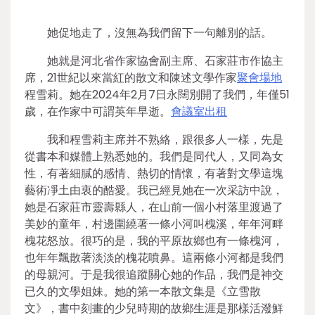
她促地走了，沒無為我們留下一句離別的話。
她就是河北省作家協會副主席、石家莊市作協主
席，21世紀以來當紅的散文和陳述文學作家
聚會場地
程雪莉。她在2024年2月7日永闊別開了我們，年僅51
歲，在作家中可謂英年早逝。
會議室出租
我和程雪莉主席并不熟絡，跟很多人一樣，先是
從書本和媒體上熟悉她的。我們是同代人，又同為女
性，有著細膩的感情、熱切的情懷，有著對文學這塊
藝術凈土由衷的酷愛。我已經見她在一次采訪中說，
她是石家莊市靈壽縣人，在山前一個小村落里渡過了
美妙的童年，村邊圍繞著一條小河叫槐溪，年年河畔
槐花怒放。很巧的是，我的平原故鄉也有一條槐河，
也年年飄散著淡淡的槐花噴鼻。這兩條小河都是我們
的母親河。于是我很追蹤關心她的作品，我們是神交
已久的文學姐妹。她的第一本散文集是《立雪散
文》，書中刻畫的少兒時期的故鄉生涯是那樣活潑鮮