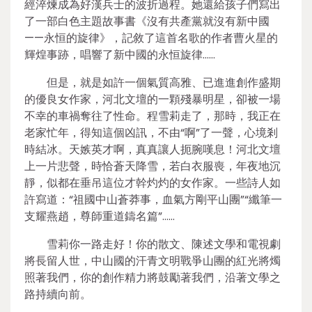
經淬煉成為好漢兵士的波折過程。她還給孩子們寫出
了一部白色主題故事書《沒有共產黨就沒有新中國
——永恒的旋律》，記敘了這首名歌的作者曹火星的
輝煌事跡，唱響了新中國的永恒旋律……
但是，就是如許一個氣質高雅、已進進創作盛期
的優良女作家，河北文壇的一顆殘暴明星，卻被一場
不幸的車禍奪往了性命。程雪莉走了，那時，我正在
老家忙年，得知這個凶訊，不由“啊”了一聲，心境剎
時結冰。天嫉英才啊，真真讓人扼腕嘆息！河北文壇
上一片悲聲，時恰蒼天降雪，若白衣服喪，年夜地沉
靜，似都在垂吊這位才幹灼灼的女作家。一些詩人如
許寫道：“祖國中山蒼莽事，血氣方剛平山團”“纖筆一
支耀燕趙，尊師重道鑄名篇”……
雪莉你一路走好！你的散文、陳述文學和電視劇
將長留人世，中山國的汗青文明戰爭山團的紅光將燭
照著我們，你的創作精力將鼓勵著我們，沿著文學之
路持續向前。