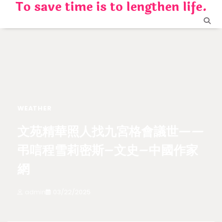
To save time is to lengthen life.
Skip
to
content
WEATHER
文苑精華照人找九宮格會議世——
弔唁程雪莉密斯–文史–中國作家
網
admin
03/22/2025