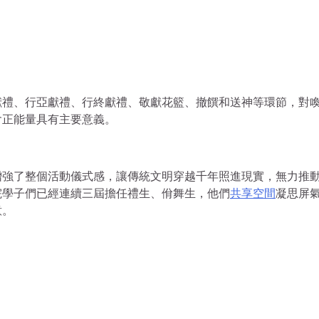
獻禮、行亞獻禮、行終獻禮、敬獻花籃、撤饌和送神等環節，對
會正能量具有主要意義。
增強了整個活動儀式感，讓傳統文明穿越千年照進現實，無力推
院學子們已經連續三屆擔任禮生、佾舞生，他們
共享空間
凝思屏
意。