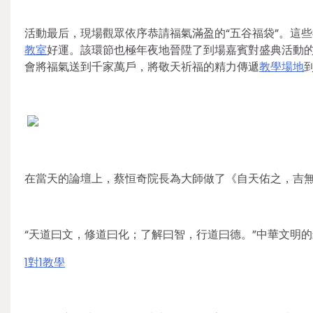
活動最后，現場觀眾依序恭請福氣滿盈的“五谷福袋”。這
教室
好運。該環節也極年夜地晉陞了到場嘉賓對盛典活動
會將福氣送到千家萬戶，將敬天祈福的精力傳遞
教學場地
在當天的論壇上，蔡恒奇院長為大師做了《自天佑之，吉
“天道曰文，修道曰化；了解曰智，行道曰德。”中華文明
1對1教學