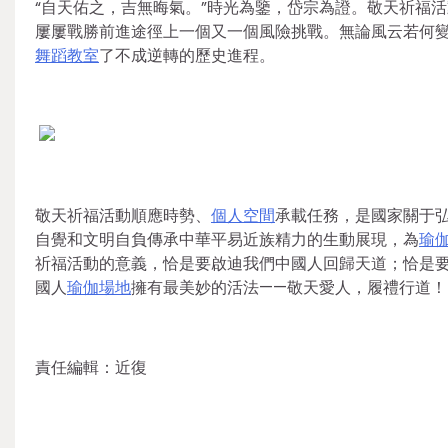
“自天佑之，吉無晦氣。”時光為鑒，岱宗為證。敬天祈福
屢屢戰勝前進途徑上一個又一個風險挑戰。無論風云若何
舞蹈教室
了不成逆轉的歷史進程。
敬天祈福活動順應時勢、
個人空間
承載任務，是國家關于
自覺和文明自負傳承中華平易近族精力的生動展現，為
瑜
祈福活動的意義，恰是要啟迪我們中國人回歸天道；恰是
國人
瑜伽場地
擁有最美妙的活法——敬天愛人，履禮行道！
責任編輯：近復