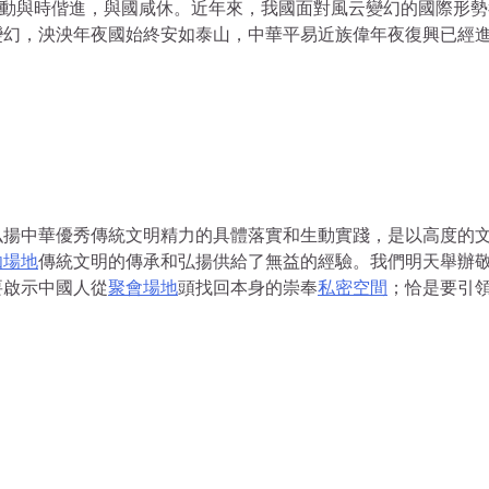
活動與時偕進，與國咸休。近年來，我國面對風云變幻的國際形勢
變幻，泱泱年夜國始終安如泰山，中華平易近族偉年夜復興已經
弘揚中華優秀傳統文明精力的具體落實和生動實踐，是以高度的
伽場地
傳統文明的傳承和弘揚供給了無益的經驗。我們明天舉辦
要啟示中國人從
聚會場地
頭找回本身的崇奉
私密空間
；恰是要引