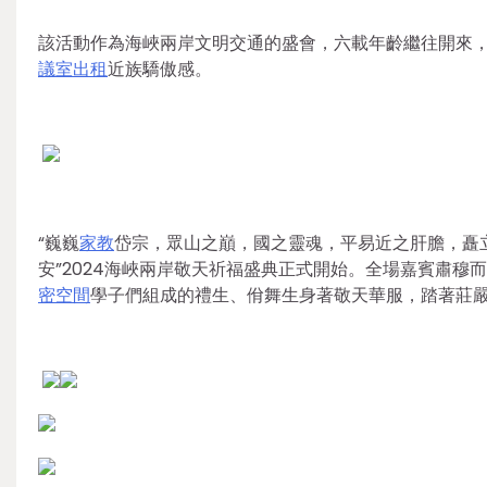
該活動作為海峽兩岸文明交通的盛會，六載年齡繼往開來
議室出租
近族驕傲感。
“巍巍
家教
岱宗，眾山之巔，國之靈魂，平易近之肝膽，矗立
安”2024海峽兩岸敬天祈福盛典正式開始。全場嘉賓肅
密空間
學子們組成的禮生、佾舞生身著敬天華服，踏著莊