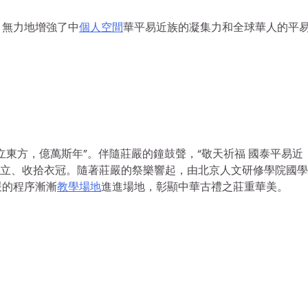
，無力地增強了中
個人空間
華平易近族的凝集力和全球華人的平
東方，億萬斯年”。伴隨莊嚴的鐘鼓聲，“敬天祈福 國泰平易近
穆而立、收拾衣冠。隨著莊嚴的祭樂響起，由北京人文研修學院國
嚴的程序漸漸
教學場地
進進場地，彰顯中華古禮之莊重華美。