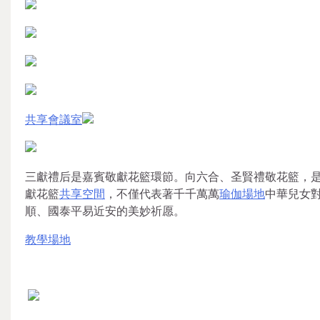
共享會議室
三獻禮后是嘉賓敬獻花籃環節。向六合、圣賢禮敬花籃，
獻花籃
共享空間
，不僅代表著千千萬萬
瑜伽場地
中華兒女
順、國泰平易近安的美妙祈愿。
教學場地