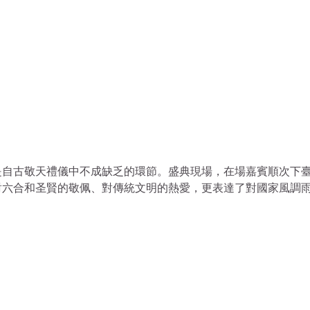
是自古敬天禮儀中不成缺乏的環節。盛典現場，在場嘉賓順次下
對六合和圣賢的敬佩、對傳統文明的熱愛，更表達了對國家風調