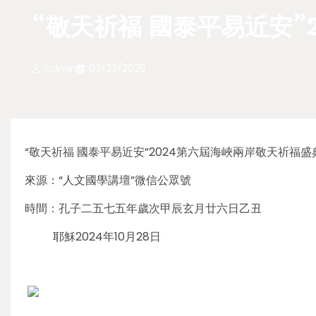
“敬天祈福 國泰平易近安
admin
03/23/2025
“敬天祈福 國泰平易近安”2024第六屆海峽兩岸敬天祈福盛
來源：“人文國學講壇”微信公眾號
時間：孔子二五七五年歲次甲辰玄月廿六日乙丑
耶穌2024年10月28日