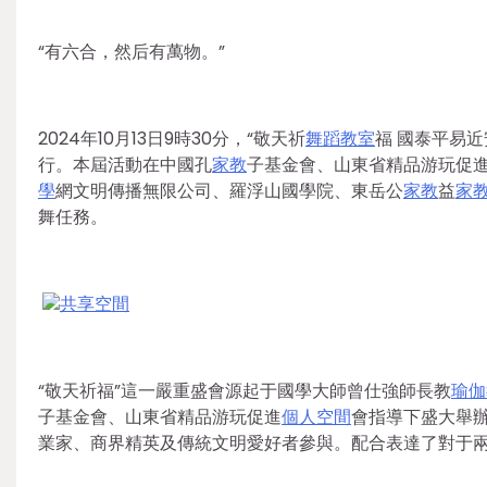
“有六合，然后有萬物。”
2024年10月13日9時30分，“敬天祈
舞蹈教室
福 國泰平易近安
行。本屆活動在中國孔
家教
子基金會、山東省精品游玩促
學
網文明傳播無限公司、羅浮山國學院、東岳公
家教
益
家
舞任務。
共享空間
“敬天祈福”這一嚴重盛會源起于國學大師曾仕強師長教
瑜伽
子基金會、山東省精品游玩促進
個人空間
會指導下盛大舉
業家、商界精英及傳統文明愛好者參與。配合表達了對于