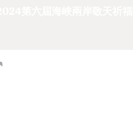
”2024第六屆海峽兩岸敬天祈
典