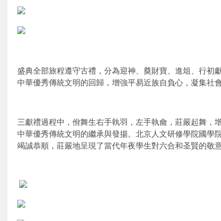
盛典全部旅程遵守古禮，分為迎神、奠財寶、進俎、行初
中華優秀傳統文明的回歸，增強平易近族自負心，凝集社
三獻禮過程中，佾舞生右手執羽，左手執龠，莊嚴起舞，
中華優秀傳統文明的繼承與發揚。北京人文研修學院國學
竭誠恭順，莊嚴地呈現了當代年夜學生對六合和圣賢的敬