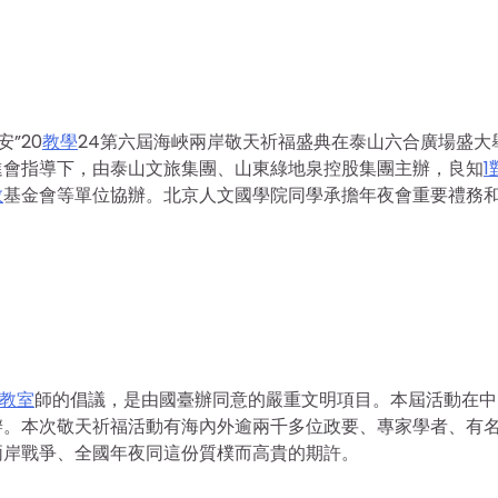
”20
教學
24第六屆海峽兩岸敬天祈福盛典在泰山六合廣場盛大
進會指導下，由泰山文旅集團、山東綠地泉控股集團主辦，良知
1
教
基金會等單位協辦。北京人文國學院同學承擔年夜會重要禮務
教室
師的倡議，是由國臺辦同意的嚴重文明項目。本屆活動在中
辦。本次敬天祈福活動有海內外逾兩千多位政要、專家學者、有
兩岸戰爭、全國年夜同這份質樸而高貴的期許。