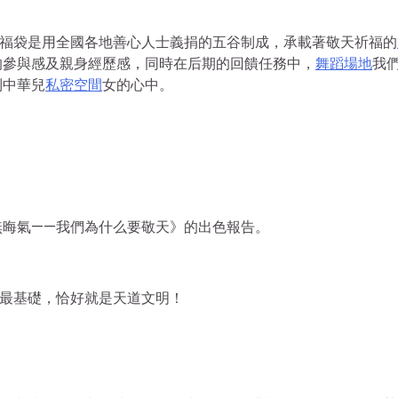
些福袋是用全國各地善心人士義捐的五谷制成，承載著敬天祈福的
的參與感及親身經歷感，同時在后期的回饋任務中，
舞蹈場地
我
到中華兒
私密空間
女的心中。
無晦氣——我們為什么要敬天》的出色報告。
的最基礎，恰好就是天道文明！