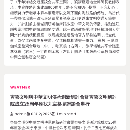
了《千年海絲交通座談會共享空間》。劉講座場地金榕師長教師表
現，本廟即將迎來建廟900周年，將不忘祖德小樹屋、不忘初心，
繼續努力于繼承本縣本廟唐宋以交流下面向海絲路的傳統、為當代
一帶瑜伽場地一路沿途延續歷會議室出租史以來文明交通互鑒盡
力，并計劃前去檳城調研考核舞蹈教室中華文明的傳播、推動連江
縣與當地閩中信俗組織的交通。此一建議教學場地獲得檳城個人空
間州代表的積極響應，表現樂意通過當地官方部委協調，成全此
事，為促進兩國更多交通、促進民氣相通盡一份力。 家教 王琛瑜
伽教室發聚會場地（中）、歐宗義（右四）、教學場地共享會議室
李詠絢（右三）一行向劉金榕（左四）贈送《馬來西亞宗教局和諧
中間立體私密空間圖》
WEATHER
齊魯文明與中華文明傳承創新研討會暨齊魯文明研討
院成立25周年座找九宮格見證談會舉行
admin
03/12/2025
1 min read
齊魯文明與中華文明傳承創新研討會暨齊魯文明研討院成立25周
年座談會舉行 來源：中國社會科學網 時間：孔子二五七五年歲次