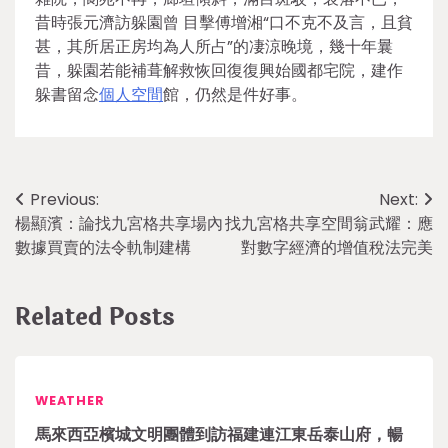
昔時張元濟訪躲園曾 目擊傅增湘“口不克不及言，且貧
甚，其所居正房均為人所占”的凄涼晚境，幾十年曩
昔，躲園若能補葺解救恢回復復興始國都宅院，建作
躲書留念
個人空間
館，仍然是件好事。
Post
Previous:
Next:
楊顯濱：論找九宮格共享場內
找九宮格共享空間翁武耀：應
navigation
數據買賣的法令軌制建構
對數字經濟的增值稅法完美
Related Posts
WEATHER
馬來西亞檳城文明團體到訪福建連江東岳泰山府，暢