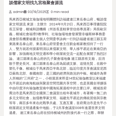
談儒家文明找九宮格聚會源流
admin
03/19/2025
0 min read
馬來西亞檳城文瑜伽場地明團體到訪福建連江東岳泰山府，暢談儒
家文明源流 來源：主辦方 2024年11月21日，馬來西亞事理書院院
長王琛發，檳城和諧機構（州首長直轄掌管信俗專員署）局長歐宗
義，檳城社會福1對1教學利、社瑜伽場地會發展暨非穆斯林事務委
員會部長機要秘書主個人空間委李詠絢一行到訪福建省連江縣玉荷
東路東岳泰山府。東岳泰山府管委會主任劉金榕家教招待了一行
人，雙方就若何摸索明清以來儒家文明、華人移平易近在東南亞的
影響，加強兩地文明交通和學小樹屋術交流一起配合展開了熱烈討
論。 連江縣東岳泰山府的孔子聚會場地像 連江縣原有文廟，后消
散于歷史長河。連江縣東岳泰山府為延續文脈、追憶先賢，在殿中
塑孔子像。檳城位于馬來西亞半島北部，臨近印度共享會議室尼西
亞蘇島北部、泰國南部，是三國的經濟與路況的中樞。檳城作為華
人所稱的“三州府”之一，小樹屋原來即是14世紀瑜伽教室以來福建
先平易近的南海航線與聚居空間范圍共享空間，也是英國全球擴張
中由印度洋向瑜伽教室南中國海拓展過程中的主要口岸。檳城首府
喬治市是馬來西亞全國第二會議室出租年夜城市，有著獨一無二的
多元文明社會，如儒教學家文明、福建先平易近的傳統習俗與宗教
等等，兩百多年來在此戰爭共處、互惠互重，首府喬治市是先平小
樹屋易近文明遺產集中地點，于2共享會議室008年進選世界文明
遺產。 連江東岳泰山府在招待檳城州的對接代表一行之際，舉辦