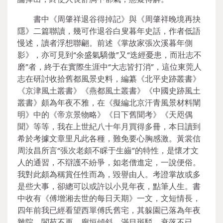
書中《周肇祥退谷得掉記》與《周肇祥晚境再抉
隱》二篇聯讀，幾可作退谷白叟暮年史話，作者低語
慢述，讀者浮想聯翩。前述《掌故家張次溪暮年側
影》，亦可見到“余盛氣驕傲”又“迭經憂患，而壯志不
磨”者，終于在實際生涯中“大志皆打消”，這位東莞人
志在研討收拾舊都風景史料，編纂《北平史跡叢書》
《京津風土叢書》《燕都風土叢書》《中國史跡風土
叢書》頗為年夜不雅，在《擬編北京汗青風景材料闡
明》中的《帝京景物略》《日下舊聞考》《天咫偶
聞》等等，我在上世紀八十年月買得多冊，本日讀到
希於考據文章里凡此各種，難免要心胸感激。黃裳信
周汝昌所言“張次老頗不睬于生齒”的特性，是懷才文
人的通習，不辯護不紛爭，如老僧進定，一說便俗。
我對此頗為稱賞任性而為，毀譽由人。考證掌故或多
是些大事，卻總可以或許以小見年夜，點筆人生。書
中收有《傅增湘去世的每日天期》一文，文短情長，
四年前我已經看望西單傅氏舊宅，其躲園已落為年夜
雜院，閬苑不再，廊垣傾斜，滿目斑駁，衰落不已，