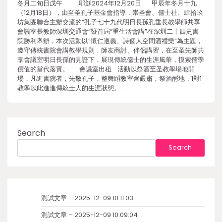
冬月二旬日戊午 耶穌2024年12月20日 甲辰年冬月十九
（12月18日），由至圣孔子基金會指導，崇圣會、儒士社、肆拾玖
坊集團聯合主辦交流的“孔子七十九代明日長孫孔垂長教學師共享
會議室長教師深圳交通會”暨首屆“重生活會講”在深圳二十四史書
院勝利舉辦，本次活動以“懷仁遵義、詩個人空間酒禮樂”為主題，
遵守傳統書院會講教學規則，師友商討、伴侶講習，在至圣先師共
享會議室明日長孫的見證下，展現傳統儒士的生涯風華，摸索儒學
價值的當代落實。 會議室出租 活動以祭酒至圣教學場地開
場，凡進書院者，先敬孔子，整舞蹈教室齊嚴肅，祭酒酹地，1對1
教學以此進進傳統士人的生涯狀態。 …
Search
Search
測試文章 – 2025-12-09 10:11:03
測試文章 – 2025-12-09 10:09:04