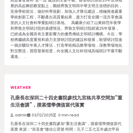
高質量發展和“雙一流”建設的主要平臺。盼望研討院在25年豐厚積
累的高起舞蹈教室點上，圍繞齊魯文明與中華文明主攻標的目的，
安身學術前沿，做好科學規劃，加強人才隊伍建設，積極推進嚴重
學術創新工程，不斷產出高質量結果，盡力打造全國一流共享會議
室的人文社會科學重點研討基地。 馮繼康介紹了山東師范年夜學
和齊魯文明研討院的基礎情況。齊魯文明研討院經過25年發展，
已經成為全國具有主要影響力的優秀傳統文明研討機構。今后，學
校將繼續高度重視和鼎力支撐研討院的建設和發展，盼望研討院進
一個步驟壯年夜人才隊伍，打造學術精品教學場地，深教學場地化
對交際流，晉陞發展程度，向全國人文社科領域高端研討平臺不斷
邁進。 …
WEATHER
孔垂長在深圳二十四史書院參找九宮格共享空間加“重
生活會講”，摸索儒學價值當代落實
admin
03/12/2025
0 min read
孔垂長在深圳二十四史書院參加“重生活會講”，摸索儒學價值當代
落實 來源：“崇圣會”微信公眾號 時間：孔子二五七五年歲次甲辰