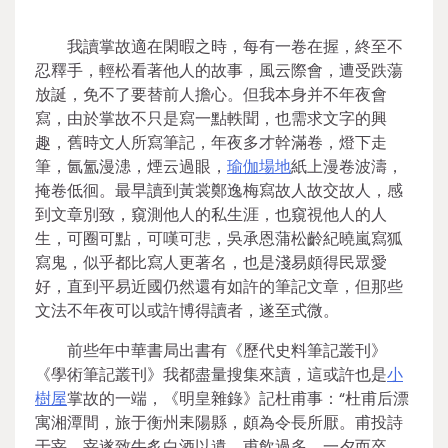
我讀掌故適在閑暇之時，每有一卷在握，終至不
忍釋手，輕松看著他人的故事，風云際會，遭受跌蕩
放誕，免不了要替前人擔心。但我本身并不年夜會
寫，由於掌故不只是寫一點軼聞，也需求文字的興
趣，舊時文人所寫筆記，年夜多才幹滿卷，燈下走
筆，氤氳漫漶，煙云過眼，
瑜伽場地
紙上漫卷波濤，
掩卷低徊。最早讀到黃裳鄭逸梅寫故人故交故人，感
到文章別致，窺測他人的私生涯，也窺視他人的人
生，可圈可點，可嘆可悲，吳承恩蒲松齡紀曉嵐寫狐
寫鬼，似乎都比寫人更著名，也是淺易頗得民眾愛
好，直到平易近國仍然還有如許的筆記文章，但那些
文法不年夜可以或許博得讀者，遂至式微。
前些年中華書局出書有《歷代史料筆記叢刊》
《學術筆記叢刊》我都盡量搜集來讀，這或許也是
小
樹屋
掌故的一端，《明皇雜錄》記杜甫事：“杜甫后漂
寓湘潭間，旅于衡州耒陽縣，頗為令長所厭。甫投詩
于宰，宰遂致牛炙白酒以遺，甫飲過多，一夕而卒。