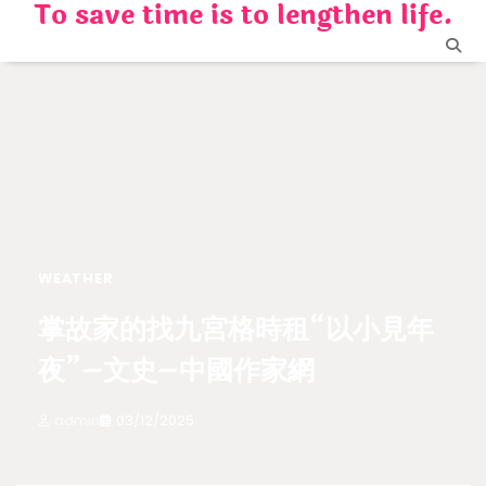
To save time is to lengthen life.
Skip
to
content
WEATHER
掌故家的找九宮格時租“以小見年
夜”–文史–中國作家網
admin
03/12/2025