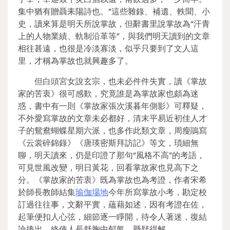
集中猶有贈聶耒陽詩也。”這些雜錄、補遺、軼聞、小
史，讀來算是明天所說掌故，但辭書里說掌故為“汗青
上的人物業績、軌制沿革等”，與我們明天讀到的文章
相往甚遠，也很是冷淡寡淡，似乎只要到了文人這
里，才稱為掌故也就興趣多了。
但白頭宮女說玄宗，也未必件件失實，讀《掌故
家的苦衷》很可感歎，究竟誰是為掌故家也頗為迷
惑，書中有一則《掌故家張次溪暮年側影》可釋疑，
不外愛寫掌故的文章未必都好，清末平易近初佳人才
子的鴛鴦蝴蝶星期六派，也多作此類文章，周瘦鵑寫
《云裳碎錦錄》《唐瑛密斯拜訪記》等文，瑣細無
聊，明天讀來，仍是印證了那句“風格不高”的考語，
可見世風改變，明日黃花，回看掌故家也見高下之
分。《掌故家的苦衷》既為掌故也為考證，作者宋希
於師長教師結集
瑜伽場地
今年所寫掌故小考，勘定校
訂過往往事，文辭平實，蘊藉如述，因有考證在佐，
起筆便扣人心弦，細節逐一睜開，待令人著迷，復結
論捧出，終使人長舒胸中郁氣，懸疑得解。