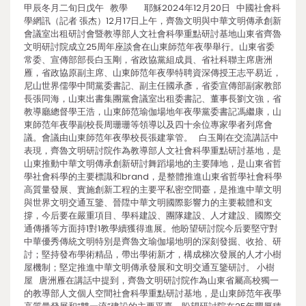
甲辰冬月二旬日戊午 教學 耶穌2024年12月20日 中國社會科
學網訊（記者 張杰）12月17日上午，齊魯文明與中華文明傳承創新
會議室出租研討會暨教導部人文社會科學重點研討基地山東省齊魯
文明研討院成立25周年座談會在山東師范年夜學舉行。山東省委
常委、宣傳部部長白玉剛，省政協黨組成員、省社科聯主席唐洲
雁，省政協原副主席、山東師范年夜學特聘資深傳授王志平易近，
尼山世界儒學中間黨委書記、副主任國承彥，省委宣傳部副家教部
長張同海，山東出書集團黨會議室出租委書記、董事長劉文強，省
教導廳總督學王浩，山東師范瑜伽場地年夜學黨委書記馮繼康，山
東師范年夜學副校長周珊珊等領導以及四十余位專家學者列席會
議。會議由山東師范年夜學校長張建掌管。 白玉剛在交流講話中
表現，齊魯文明研討院作為教導部人文社會科學重點研討基地，是
山東推動中華文明傳承創新研討舞蹈場地的主要陣地，是山東省哲
學社會科學的主要標識和brand，是整體推進山東省哲學社會科學
高質量發展、實施創新工程的主要平私密空間臺，是推進中華文明
與世界文明交通互鑒、晉陞中華文明國際影響力的主要載體和支
撐，今后要在嚴重項目、學科建設、團隊建設、人才建設、國際交
通傳播等方面持1對1教學續獲得進展。他盼望研討院今后要堅守對
中華優秀傳統文明特別是齊魯文瑜伽場地明的深刻發掘、收拾、研
討；堅持發布學術精品，帶出學術新才，構成梯次發展的人才小樹
屋機制；堅定推進中華文明傳承發展和文明交通互鑒研討。 小樹
屋 唐洲雁在講話中提到，齊魯文明研討院作為山東省屬高校獨一
的教導部人文個人空間社會科學重點研討基地，是山東師范年夜學