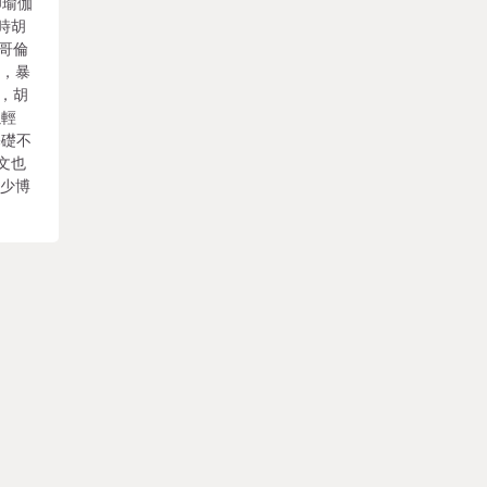
印瑜伽
時胡
進哥倫
文，暴
書，胡
以輕
基礎不
文也
不少博