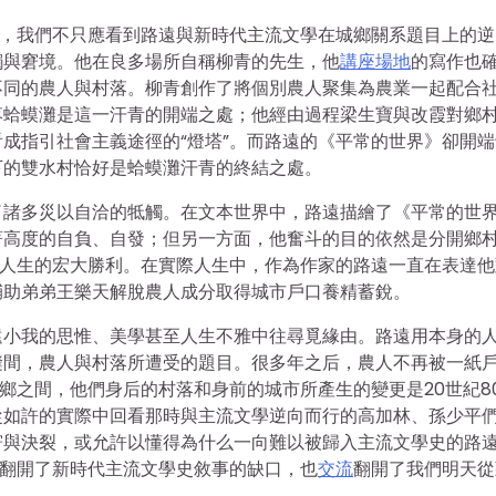
驟，我們不只應看到路遠與新時代主流文學在城鄉關系題目上的逆
觸與窘境。他在良多場所自稱柳青的先生，他
講座場地
的寫作也
不同的農人與村落。柳青創作了將個別農人聚集為農業一起配合
落蛤蟆灘是這一汗青的開端之處；他經由過程梁生寶與改霞對鄉
成指引社會主義途徑的“燈塔”。而路遠的《平常的世界》卻開端
下的雙水村恰好是蛤蟆灘汗青的終結之處。
了諸多災以自洽的牴觸。在文本世界中，路遠描繪了《平常的世
著高度的自負、自發；但另一方面，他奮斗的目的依然是分開鄉
身人生的宏大勝利。在實際人生中，作為作家的路遠一直在表達他
輔助弟弟王樂天解脫農人成分取得城市戶口養精蓄銳。
遠小我的思惟、美學甚至人生不雅中往尋覓緣由。路遠用本身的
縫間，農人與村落所遭受的題目。很多年之后，農人不再被一紙
鄉之間，他們身后的村落和身前的城市所產生的變更是20世紀8
從如許的實際中回看那時與主流文學逆向而行的高加林、孫少平
窘與決裂，或允許以懂得為什么一向難以被歸入主流文學史的路
只翻開了新時代主流文學史敘事的缺口，也
交流
翻開了我們明天從