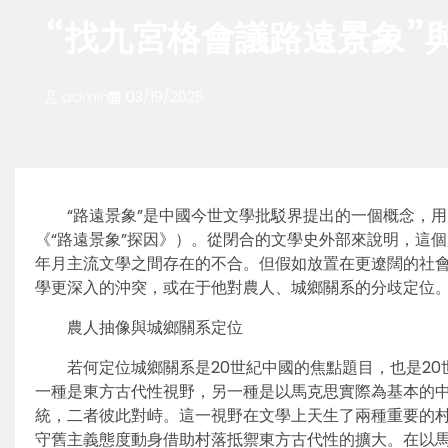
“找九宮格會議路遠景象”
admin
03/19/2025
“路遠景象”是中國今世文學批駁界提出的一個概念，
《“路遠景象”探因》）。從閉合的文學史外部來說明，這個
年月主流文學之間存在的不合。但假如放置在更遼闊的社會
學更深入的沖突，或在于他對農人、城鄉關系的分歧定位
農人抽像與城鄉關系定位
若何定位城鄉關系是20世紀中國的焦點題目，也是2
一種是東方古代性視野，另一種是以馬克思實際為基本的
統，二者彼此對峙。這一視野在文學上天生了兩種重要的
守舊主義態度動身借助村落抵禦東方古代性的擴大。在以