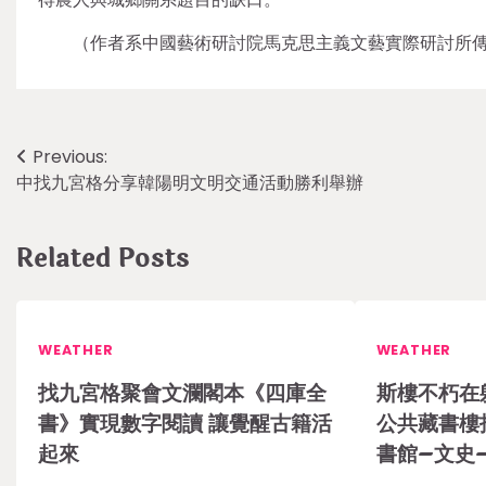
（作者系中國藝術研討院馬克思主義文藝實際研討所
Post
Previous:
中找九宮格分享韓陽明文明交通活動勝利舉辦
navigation
Related Posts
WEATHER
WEATHER
找九宮格聚會文瀾閣本《四庫全
斯樓不朽在
書》實現數字閱讀 讓覺醒古籍活
公共藏書樓
起來
書館–文史