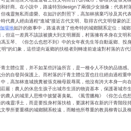
奸商。在小說中，路遠特別design了兩個少女抽像：代表村
，但魂靈無私而虛榮。在如許的對照下，高加林擯棄巧珍及其代
時代農人經由過程“進城”接近古代文明、取得古代文明發蒙的正
伽場地
如許的敘事中，路遠表達了他奇特的城鄉關系定位：城鄉
誘，但這一差異不該該被擴大到文明層面，村落擁有本身在文明
的馮玉琴、《你怎么也想不到》中的女年夜先生等自動返鄉、投
即文明”的幻象，這些逆向返鄉的扶植者則轉達前途遠對村落的古代
汗青主體位置，并不如某些評論所言，是一種令人不快的品德感
成分的自發與保護上。而村落的汗青主體位置也往往經由過程重
》中，高加林進城挑糞被張克楠母親辱罵，他沒有誇大本身一向
個別莊嚴：農人的休息生孩子出城市生涯的物資基本，保護著城市
者的農人的城里人思惟中披髮著臭氣。《風雪臘梅》《你怎么也
通的魂靈凈土，而是要投身村落扶植，要讓村落在新的汗青階段
代文學所要重構的城鄉關系較遠，而離他所尊重的教員柳青以及