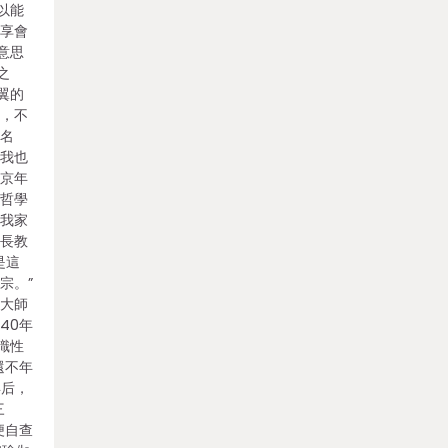
以能
共享會
意思
之
翼的
胡，不
與名
“我也
北京年
國哲學
把我家
師長教
是這
宗。”
為大師
40年
識性
還不年
年后，
三
便自查