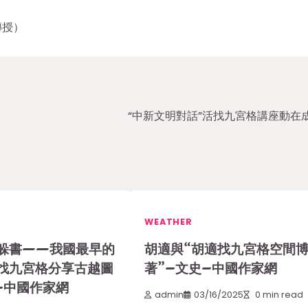
傳授）
“中新文明對話”活找九宮格講座動在
WEATHER
躲書——我國最早的
胡適與“胡適找九宮格空間
找九宮格分享古越圖
著”–文史–中國作家網
–中國作家網
admin
03/16/2025
0 min read