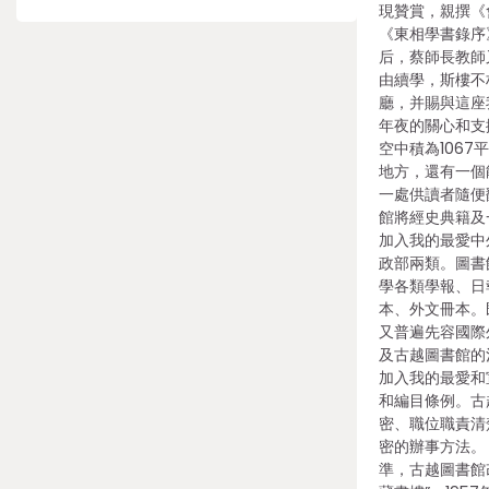
現贊賞，親撰《
《東相學書錄序
后，蔡師長教師
由續學，斯樓不
廳，并賜與這座
年夜的關心和支撐
空中積為106
地方，還有一個
一處供讀者隨便
館將經史典籍及
加入我的最愛中
政部兩類。圖書
學各類學報、日
本、外文冊本。
又普遍先容國際
及古越圖書館的
加入我的最愛和
和編目條例。古
密、職位職責清
密的辦事方法。 
準，古越圖書館