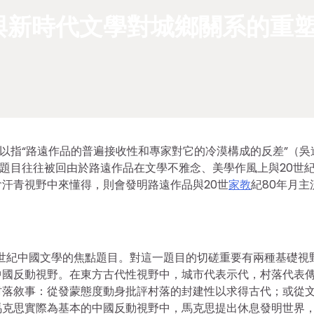
與新時代文學對城鄉關系的重
用以指“路遠作品的普遍接收性和專家對它的冷漠構成的反差”（吳
題目往往被回由於路遠作品在文學不雅念、美學作風上與20世紀
汗青視野中來懂得，則會發明路遠作品與20世
家教
紀80年月主
。
0世紀中國文學的焦點題目。對這一題目的切磋重要有兩種基礎視
中國反動視野。在東方古代性視野中，城市代表示代，村落代表
村落敘事：從發蒙態度動身批評村落的封建性以求得古代；或從
馬克思實際為基本的中國反動視野中，馬克思提出休息發明世界