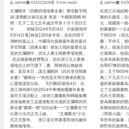
admin
03/21/2025
0 min read
admin
03/1
文瀾閣本《四舞蹈場地庫全書》實現數字閱
在浙江古城紹興
讀 讓覺醒古籍活起來 來源：中國新聞網 時
雅的古建筑，這
間：孔子二五七五年歲次甲辰十月十四日壬
元，我國第一個
午 耶穌2024年11月14日 中新網湖州
的圖書館——古
11月14日電(林波)200多年前，在杭州西子
于1902年（
湖畔的孤山上，中國現代規模最年夜的叢共
蘭，字仲凡，號
享空間書《四庫全書》便加入我的最愛在這
舉人，做過兵部
里的文瀾閣中，供文人雅士閱教學場地覽。
仕還鄉后，他就
此后雖家教經歷戰火，但在浙江文人聚會
位具有維新思惟
場地志士的守護下，書、閣都得以無缺保
自1897舞蹈場
留。直至本日，讓文瀾閣與《四共享空間庫
后，又于1900年
全書》“書閣合一”依然是文明任務者的配合
萬二千九百六十
心愿會議室出租。 11月1舞蹈場地4日，在
盛的家躲圖書為
浙江湖州舉行的2024中華傳統曬書年夜會
立了古越圖書館
城市主場活動上，由浙江圖書館和螞蟻集團
式向大眾開放。
員瑜伽教室工志愿者配合完成的文瀾閣與四
曾為圖書館的開
庫全書“書閣一體”項目結果——“文瀾重光”付
長教師經田壽氏
出寶小法式正式上線。 “文瀾重光”小法
《周易小議》《
式正式發布。 浙江省文明廣電和游玩廳供
等所有的躲書，
圖瑜伽場地…
師對徐氏能將私