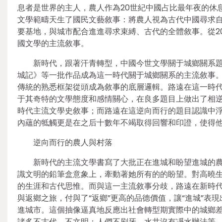
息者是世界的主人，農人作為20世紀中國占比最年夜的休
文學範疇天生了國民文藝敘事：將農人視為古代中國尋求
要基地，與城市配合進進尋求束縛、古代的全體敘事。從20
國文學的主流敘事。
新時代，跟著汗青轉型，中國今世文學關于城鄉關系
城記》等一批作品成為這一時代關于城鄉關系的主流敘事。
傳統的熟悉框架從頭成為敘事的底層邏輯。路遠在這一時
于其奇特的文學態度和感情關心，在良多題目上做出了相
時代主流文學史敘事；而路遠在這逆向而行的題目認識中
內蘊的牴觸更是在之后十數年不竭取得回響和印證，使得
逆向而行的農人與村落
新時代的主流文學書寫了大批正在進城和盼望進城的
識文明的鉛筆盒意象上，牽動著她所有的的盼望。對高曉
的生涯和古代思惟。而與這一主流敘事分歧，路遠在新時
與返鄉之旅，付與了“返鄉”更高的品德價值，讓“進城”
進城市。這個抽像逼真地反應出社會轉型期實際中的城鄉差
諸多不古代、不文明：人們不刷牙、水井沒有凈水辦法等