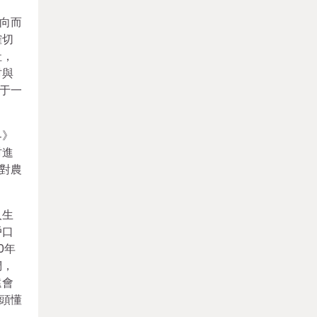
向而
確切
社，
村與
于一
界》
村進
對農
人生
戶口
0年
們，
遠會
頭懂