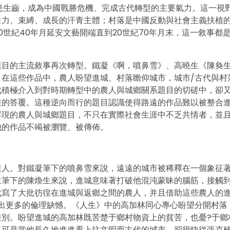
息生齒，成為中國戰勝危機、完成古代轉型的主要氣力。這一視
自力、束縛、成長的汗青主體；村落是中國反動與社會主義扶植
世紀40年月延安文藝開端直到20世紀70年月末，這一敘事都
題目的主流敘事再次轉型。鐵凝《啊，噴鼻雪》、高曉生《陳奐
在這些作品中，農人盼望進城、村落瞻仰城市，城市/古代與村
代積極介入到對時期轉型中的農人與城鄉關系題目的切磋中，卻
逆的答覆。這種逆向而行的題目認識使得路遠的作品難以被整合
浮現的農人與城鄉題目，不只在實際社會生涯中不乏共情者，並
他的作品不竭被瀏覽、被傳佈。
農人。對鐵凝筆下的噴鼻雪來說，遠遠的城市被稀釋在一個象征
生筆下的陳煥生來說，進城意味著打破他混沌蒙昧的腦筋，接觸
代寫了大批彷徨在進城與返鄉之間的農人，并且借助這些農人的
表現出更多的倫理缺憾。《人生》中的高加林同心專心盼望分開村落
別。盼望進城的高加林既苦楚于鄉村物資上的貧苦，也憂?于鄉
。可是當他長久地進進看上往文明而古代的城市，卻很快從張克