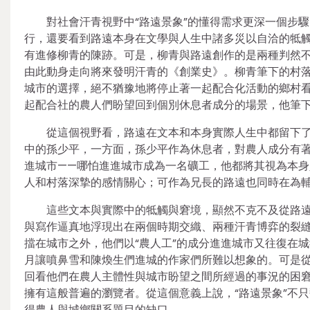
對社會汗青視野中“路遠景象”的懂得需求更深一個步
行，還要看到路遠本身在文學與人生中諸多災以自洽的牴
有進修柳青的陳跡。可是，柳青與路遠創作的是兩種判然
由此動身走向將來發明汗青的《創業史》。柳青筆下的村
城市的選擇，絕不猶豫地將停止著一起配合化活動的鄉村看
起配合社的農人們盼望回到個別休息者成分的場景，他筆
從這個視野看，路遠在文本和本身實際人生中都留下
中的孫少平，一方面，孫少平作為休息者，對農人成分有
進城市——哪怕進進城市成為一名礦工，他都將其視為本
人和村落深摯的感情關心；可作為兄長的路遠也同時在為
這些文本與實際中的牴觸與窘境，顯然不克不及從路
與寫作逼真地浮現出在兩個時期交織、兩種汗青博弈的裂
擋在城市之外，他們以“農人工”的成分進進城市又往復在城
月讓噴鼻雪和陳煥生們進城的作家們所難以想象的。可是
回看他們在農人主體性與城市盼望之間所經過的事況的困
擁有這般普遍的瀏覽者。從這個意義上說，“路遠景象”不
得農人與城鄉關系題目的缺口。