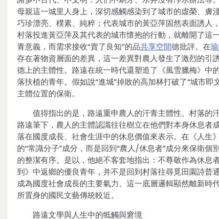
母親這一城里人身上，深切感觸感染到了城市的虛榮、膚淺和
巧珍漂亮、樸素、純粹；代表城市的黃亞萍固然表面誘人
村落投進黃亞萍及其代表的城市懷抱的行動，就離開了這一
青意義，而需求接收“賣了良知”的品
共享空間
德批評。在
瑜
存在著物資層面的差異，這一差異對農人發生了激烈的引
德上的主體性。路遠在統一時代還塑造了《風雪臘梅》中
落扶植的青年。假如說“進城”掉敗的高加林打破了“城市
主體位置的保衛。
值得指出的是，路遠重申農人的汗青主體性、村落的
路遠筆下，農人的主體認識往往樹立在他們對本身休息者
落在國度成長、社會生涯中的休息價值來表示。在《人生
的“常識分子”成分，而是回到“農人/休息者”成分來保衛
的整潔有序。是以，他絕不客套地指出：不尊敬作為休息
到》中返鄉的優良青年，并不是回到村落往尋覓田園詩普
成為國度社會成長的主要氣力。這一底層邏輯顯然離新時
所置身的國民文藝傳統較近。
路遠文學與人生中的牴觸與窘境