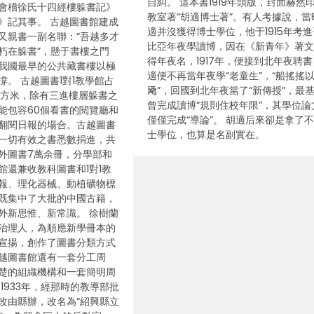
自糾。 這本書1919年頭版，封面赫然
會稽徐氏十四經樓躲書記》
教室著“胡適博士著”。有人考據說，當
》記其事。 古越圖書館建成
適并沒獲得博士學位，他于1915年考
又親書一副名聯：“吾越多才
比亞年夜學讀博，因在《新青年》著
朽在躲書”，懸于書樓之門
得年夜名，1917年，便接到北年夜聘
我國最早的公共藏書樓以極
適便不再當年夜學“老童生”，“船搖搖
。 古越圖書1對1教學館占
飏”，回國到北年夜當了“新傳授”，最
7平方米，除有三進樓層躲書之
曾完成讀博“規則住校年限”，其學位論
能包容60個看書的閱覽廳和
僅僅完成“導論”。 胡適后來卻是拿了
翻閱日報的場合。古越圖書
士學位，也算是名副實在。
一切有效之書悉數捐進，共
外圖書7萬余冊，分學部和
館還兼收教科圖書和1對1教
報、理化器械、動植礦物標
既集中了大批的中國古籍，
外新思惟、新常識。 徐樹蘭
治理人，為順應新學冊本的
宣揚，創作了圖書分類方式
越圖書館還有一套分工周
楚的組織機構和一套簡明周
1933年，經那時的教導部批
改由縣辦，改名為“紹興縣立