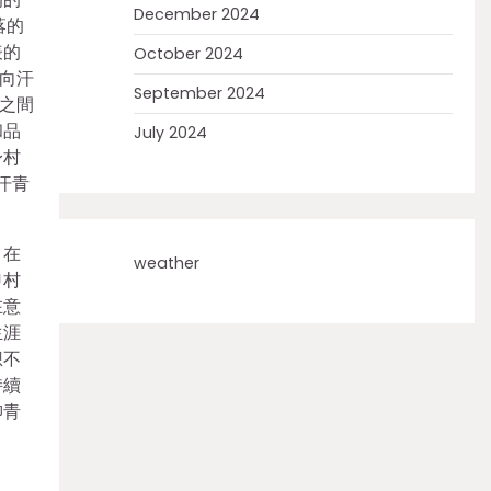
December 2024
落的
表的
October 2024
向汗
September 2024
之間
和品
July 2024
身村
汗青
。在
weather
申村
在意
生涯
想不
持續
柳青