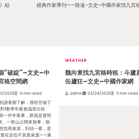
》結
經典作家專刊——路遠–文史–中國作家找九宮
WEATHER
個“破綻”–文史–中
魏向東找九宮格時租：斗廬
宮格空間網
缶廬狂–文史–中國作家網
20/2025
0 min read
admin
03/24/2025
0 min read
的讀者都了解，孫悟空做了
1對1教學年夜會議室出租
第一件年夜事，那就是發明
那時，一群山公閑來無事，順
想找尋泉源，到頭一看，是
 實在這也不算真泉源——瀑