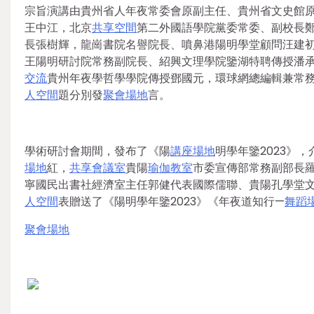
宗旨演講由貴州省人年夜常委會原副主任、貴州省文史館
王中江，北京
共享空間
第二外國語學院黨委常委、副校長
長張樹輝，龍崗書院名譽院長、噴鼻港陽明學堂顧問汪建
王陽明研討院常務副院長、紹興文理學院鑒湖特聘傳授潘
交流
貴州年夜學哲學學院傳授鄧國元，環球網總編輯兼常
人空間
題分別發
聚會場地
言。
學術研討會期間，發布了《陽
講座場地
明學年鑒2023》
場地
紅，
共享會議室
貴陽
瑜伽教室
市委宣傳部常務副部長
寧國民出書社經濟室主任郭健代表國際儒聯、貴陽孔學堂
人空間
表贈送了《陽明學年鑒2023》《年夜道知行—
舞蹈
聚會場地