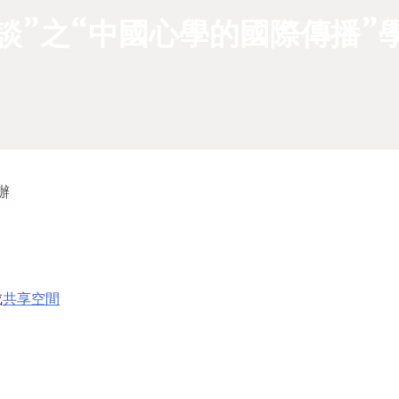
談”之“中國心學的國際傳播”
辦
戌
共享空間