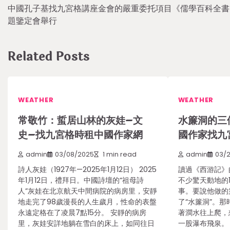
中國孔子基找九宮格講座金會的嚴重委托項目《儒學百科全書
navigation
題鑒定會舉行
Related Posts
WEATHER
WEATHER
常敬竹：蜇居山林的灰娃–文
水簾洞的三
史–找九宮格時租中國作家網
國作家找九
admin
03/08/2025
1 min read
admin
03/
詩人灰娃（1927年—2025年1月12日） 2025
讀過《西游記》
年1月12日，禮拜日。中國詩壇的“祖母詩
不少驚天動地的
人”灰娃在北京航天中間病院的病房里，安靜
事。要說他做的
地走完了98歲漫長的人生歲月，性命的表盤
了“水簾洞”。
永遠定格在了凌晨7點15分。 安靜的病房
著澗水往上爬，
里，灰娃安詳地躺在雪白的床上，如同往日
一股瀑布飛泉。