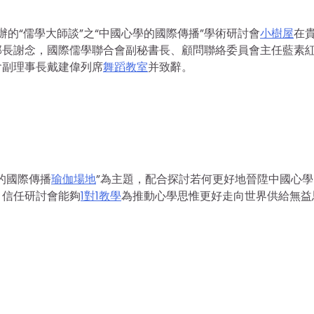
辦的“儒學大師談”之“中國心學的國際傳播”學術研討會
小樹屋
在
部長謝念，國際儒學聯合會副秘書長、顧問聯絡委員會主任藍素
會副理事長戴建偉列席
舞蹈教室
并致辭。
的國際傳播
瑜伽場地
”為主題，配合探討若何更好地晉陞中國心學
。信任研討會能夠
1對1教學
為推動心學思惟更好走向世界供給無益