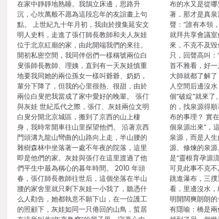
在家中靜靜地熟睡。我鵠立床邊，思路升
布的水又是從哪
沉，心坎萬般不愿為這段忘年的友誼畫上句
著，那才是真泉
點。 上世紀九十年月初，我由於搜集延安文
聲：“誰有本領
明人史料，走進了張仃師長教師和夫人灰娃
就拜共享會議室
位于北京紅廟的家，由此開端我們的來往。
來，不克不及毀
開初私密空間，我同伴侶們一樣稱號兩位白
只，回聲高叫：
叟張師長教師、理姨，直到有一天灰娃慎重
首不雅看，好一
地要我同她的兩位孫女一樣叫爺爺、奶奶，
大師就都了解了
輩分下降了，但我的心里很熱、很甜，由於
人空間后邊沒水
兩位白叟把我當成了家中愛好的晚輩。 張仃
個“破綻”就來
與灰娃 世紀瓜代之際，張仃、灰娃兩位文明
的，找泉源得順
白叟分開北京城區，搬到了京西的山上棲
布的事理？ 實
身，我時常開車往山里探望他們。 沿著京西
個泉源出來”，
門頭溝九龍山彎曲的山路向上走，半山腰的
泉源，而是人生
雜樹森林中坐落著一處不年夜的院落，這里
源、修煉的泉源
即是他們的家。灰娃與張仃在這里渡過了他
是“靈根育孕源
們平生中最為稱心的暮年時間。 2010 年頭
可見此事不克不
春，張仃師長教師往世后，這個坐落在半山
跳進瀑布，三撲
腰的家舍里就只剩下灰娃一小我了，聽憑什
看，里邊沒水，
么人勸告，她都執意不願下山，在一位護工
明開闊爽朗朗的
的照顧下，灰娃如同一只倦回的山鳥，蜇居
有隱喻：橋是兩