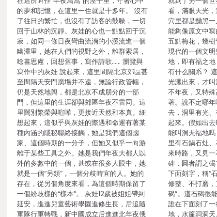
在這所叫作“年夜鳥窩”的屋子里，守著心中
就到了另一個世
的夢和記憶，在這里一住就是十多年。 沒有
看，滿眼天光，這
了往日的繁忙，也沒有了訪客的鼓噪，一切
穴里都是黝黑一
回于山林的沉靜。灰娃的心也一點點回于沉
能夠像原文中寫
寂，如同一條日夜彎曲流淌的小溪流進一個
五點梅花，幾樹
幽潭里，她在人們的視野之外，離群索居，
現代的一個文明
唸書思慮，回想舊事，寫作詩歌…… 瀏覽與
地，即有福之地
寫作中的灰娃 說起來，這里間隔北京郊區甚
有什么關系？ 
至間隔天安門廣場并不遠，無論行政管轄，
光灑出來，才叫
仍是天然地輿，都是北京不成朋分的一部
不年夜，又特殊
門，但這里的生涯卻與郊區年夜不雷同。這
著。說不定哪年
里闊別繁榮與喧嘩，更接近天然和本真。細
去，洞里有光、
想起來，這似乎與灰娃的際遇和命運有著某
起來。假如出去
種內涵的隱秘聯絡接觸，她是我們這個國
能叫洞天福地嗎
家、這個時期的一分子，但她又似乎一向游
里有石鍋石灶、
離于某些工具之外。她是我們年夜大都人以
來時路，又見一
外的多數中的一個，甚或在很多人眼中，她
碑，圓者謂之碣
就是一個“另類”，一個分歧時宜的人。她的
下面刻字，稱“
存在，從另個角度來看，為這個時期保留了
修整、不打磨，
一個紛歧樣的“樣本”。 灰娃12歲被姐姐帶到
碣”。這石碣很
延安，進進兒童藝術學園進修生長，后追隨
誰在下面刻了一
軍隊行軍轉戰，新中國成立后進進北年夜俄
地，水簾洞洞天