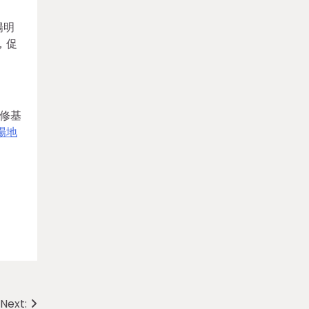
陽明
，促
修基
場地
Next: