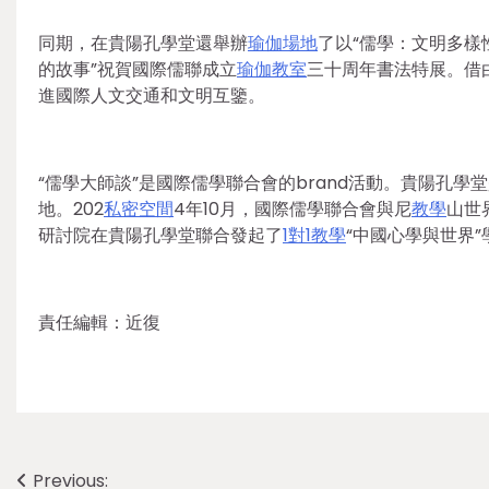
同期，在貴陽孔學堂還舉辦
瑜伽場地
了以“儒學：文明多樣
的故事”祝賀國際儒聯成立
瑜伽教室
三十周年書法特展。借
進國際人文交通和文明互鑒。
“儒學大師談”是國際儒學聯合會的brand活動。貴陽孔
地。202
私密空間
4年10月，國際儒學聯合會與尼
教學
山世
研討院在貴陽孔學堂聯合發起了
1對1教學
“中國心學與世界
責任編輯：近復
Post
Previous: