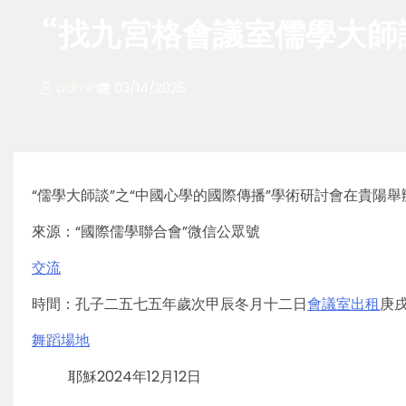
“找九宮格會議室儒學大師
admin
03/14/2025
“儒學大師談”之“中國心學的國際傳播”學術研討會在貴陽舉
來源：“國際儒學聯合會”微信公眾號
交流
時間：孔子二五七五年歲次甲辰冬月十二日
會議室出租
庚
舞蹈場地
耶穌2024年12月12日