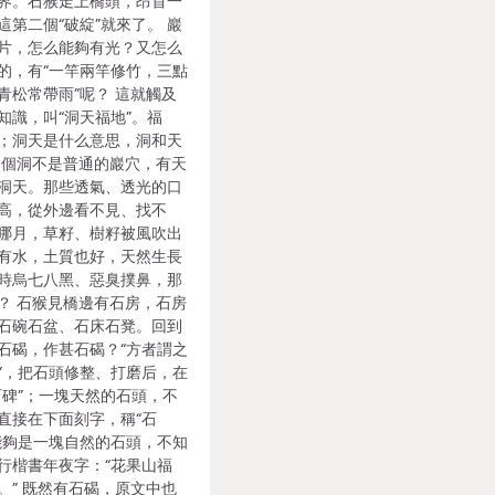
界。石猴走上橋頭，昂首一
第二個“破綻”就來了。 巖
片，怎么能夠有光？又怎么
的，有“一竿兩竿修竹，三點
青松常帶雨”呢？ 這就觸及
知識，叫“洞天福地”。福
；洞天是什么意思，洞和天
這個洞不是普通的巖穴，有天
洞天。那些透氣、透光的口
高，從外邊看不見、找不
哪月，草籽、樹籽被風吹出
有水，土質也好，天然生長
時烏七八黑、惡臭撲鼻，那
？ 石猴見橋邊有石房，石房
石碗石盆、石床石凳。回到
石碣，作甚石碣？“方者謂之
”，把石頭修整、打磨后，在
石碑”；一塊天然的石頭，不
直接在下面刻字，稱“石
能夠是一塊自然的石頭，不知
行楷書年夜字：“花果山福
。” 既然有石碣，原文中也