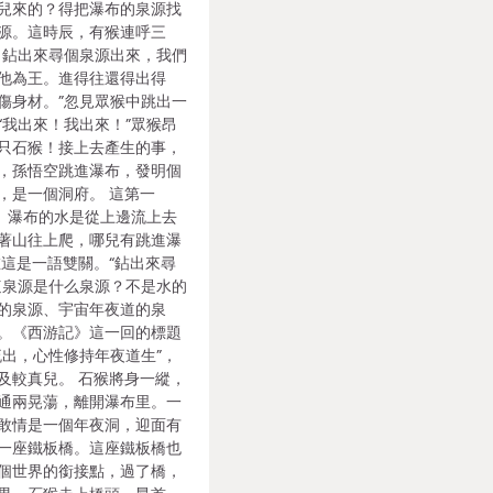
兒來的？得把瀑布的泉源找
源。這時辰，有猴連呼三
，鉆出來尋個泉源出來，我們
他為王。進得往還得出得
傷身材。”忽見眾猴中跳出一
“我出來！我出來！”眾猴昂
只石猴！接上去產生的事，
，孫悟空跳進瀑布，發明個
，是一個洞府。 這第一
了。瀑布的水是從上邊流上去
著山往上爬，哪兒有跳進瀑
在這是一語雙關。“鉆出來尋
這泉源是什么泉源？不是水的
的泉源、宇宙年夜道的泉
。《西游記》這一回的標題
流出，心性修持年夜道生”，
及較真兒。 石猴將身一縱，
通兩晃蕩，離開瀑布里。一
敢情是一個年夜洞，迎面有
一座鐵板橋。這座鐵板橋也
個世界的銜接點，過了橋，