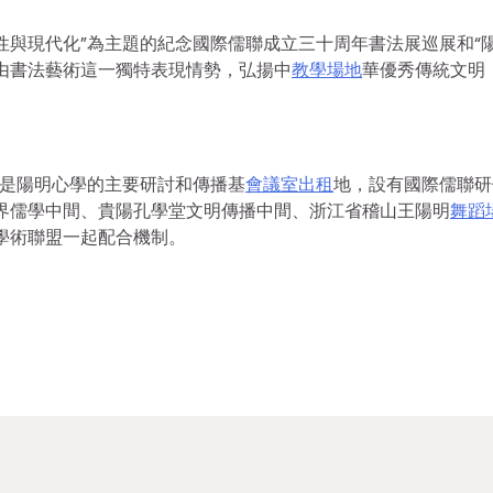
性與現代化”為主題的紀念國際儒聯成立三十周年書法展巡展和“
由書法藝術這一獨特表現情勢，弘揚中
教學場地
華優秀傳統文明
學堂是陽明心學的主要研討和傳播基
會議室出租
地，設有國際儒聯研
界儒學中間、貴陽孔學堂文明傳播中間、浙江省稽山王陽明
舞蹈
”學術聯盟一起配合機制。