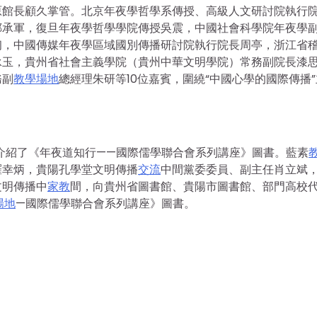
原館長顧久掌管。北京年夜學哲學系傳授、高級人文研討院執行
鄭承軍，復旦年夜學哲學學院傳授吳震，中國社會科學院年夜學
初，中國傳媒年夜學區域國別傳播研討院執行院長周亭，浙江省
承玉，貴州省社會主義學院（貴州中華文明學院）常務副院長漆
務副
教學場地
總經理朱研等10位嘉賓，圍繞“中國心學的國際傳播”
，介紹了《年夜道知行——國際儒學聯合會系列講座》圖書。藍素
羅幸炳，貴陽孔學堂文明傳播
交流
中間黨委委員、副主任肖立斌
文明傳播中
家教
間，向貴州省圖書館、貴陽市圖書館、部門高校
場地
—國際儒學聯合會系列講座》圖書。