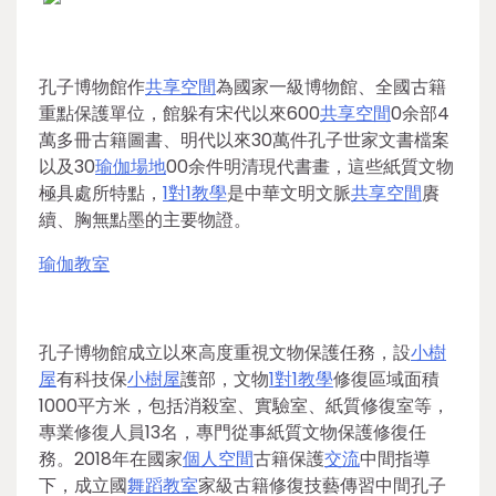
孔子博物館作
共享空間
為國家一級博物館、全國古籍
重點保護單位，館躲有宋代以來600
共享空間
0余部4
萬多冊古籍圖書、明代以來30萬件孔子世家文書檔案
以及30
瑜伽場地
00余件明清現代書畫，這些紙質文物
極具處所特點，
1對1教學
是中華文明文脈
共享空間
賡
續、胸無點墨的主要物證。
瑜伽教室
孔子博物館成立以來高度重視文物保護任務，設
小樹
屋
有科技保
小樹屋
護部，文物
1對1教學
修復區域面積
1000平方米，包括消殺室、實驗室、紙質修復室等，
專業修復人員13名，專門從事紙質文物保護修復任
務。2018年在國家
個人空間
古籍保護
交流
中間指導
下，成立國
舞蹈教室
家級古籍修復技藝傳習中間孔子