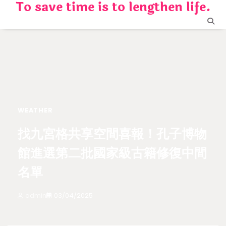
To save time is to lengthen life.
Skip
to
content
WEATHER
找九宮格共享空間喜報！孔子博物
館進選第二批國家級古籍修復中間
名單
admin
03/04/2025