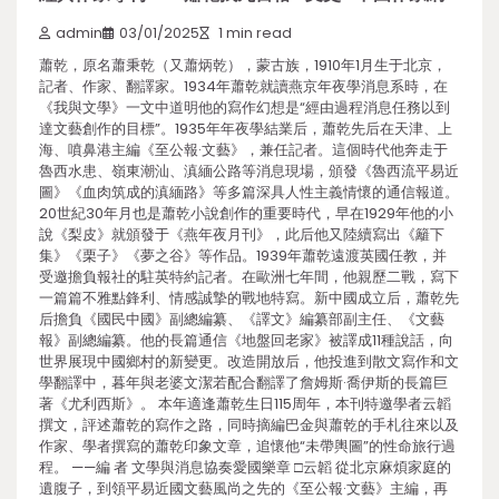
admin
03/01/2025
1 min read
蕭乾，原名蕭秉乾（又蕭炳乾），蒙古族，1910年1月生于北京，
記者、作家、翻譯家。1934年蕭乾就讀燕京年夜學消息系時，在
《我與文學》一文中道明他的寫作幻想是“經由過程消息任務以到
達文藝創作的目標”。1935年年夜學結業后，蕭乾先后在天津、上
海、噴鼻港主編《至公報·文藝》，兼任記者。這個時代他奔走于
魯西水患、嶺東潮汕、滇緬公路等消息現場，頒發《魯西流平易近
圖》《血肉筑成的滇緬路》等多篇深具人性主義情懷的通信報道。
20世紀30年月也是蕭乾小說創作的重要時代，早在1929年他的小
說《梨皮》就頒發于《燕年夜月刊》，此后他又陸續寫出《籬下
集》《栗子》《夢之谷》等作品。1939年蕭乾遠渡英國任教，并
受邀擔負報社的駐英特約記者。在歐洲七年間，他親歷二戰，寫下
一篇篇不雅點鋒利、情感誠摯的戰地特寫。新中國成立后，蕭乾先
后擔負《國民中國》副總編纂、《譯文》編纂部副主任、《文藝
報》副總編纂。他的長篇通信《地盤回老家》被譯成11種說話，向
世界展現中國鄉村的新變更。改造開放后，他投進到散文寫作和文
學翻譯中，暮年與老婆文潔若配合翻譯了詹姆斯·喬伊斯的長篇巨
著《尤利西斯》。 本年適逢蕭乾生日115周年，本刊特邀學者云韜
撰文，評述蕭乾的寫作之路，同時摘編巴金與蕭乾的手札往來以及
作家、學者撰寫的蕭乾印象文章，追懷他“未帶輿圖”的性命旅行過
程。 ——編 者 文學與消息協奏愛國樂章 □云韜 從北京麻煩家庭的
遺腹子，到領平易近國文藝風尚之先的《至公報·文藝》主編，再