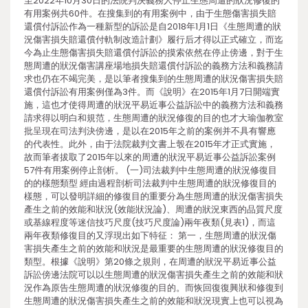
至2022年10月30日的法院判決義務人停止生態周遭的狀況修復的
有用案例共60件。在搜集到的有用案例中，由于生態傷害損失賠
還償付訴訟作為一種新型的訴訟是自2018年1月1日《生態周遭的狀
況傷害損失賠還償付軌制改造計劃》履行后才得以正式確立，而迄
今為止生態傷害損失賠還償付訴訟的摸索依然在停止傍邊，對于生
態周遭的狀況傷害講座場地損失賠還償付訴訟的義務方法和義務請
求也仍在不竭完美，是以筆者搜集到的生態周遭的狀況傷害損失賠
還償付訴訟有用案例僅為3件。而《說明》在2015年1月7日開端實
施，這也才使得周遭的狀況平易近事公益訴訟中的義務方法和義務
請求得以明白和規范，生態周遭的狀況修復的目的也才大瑜伽教室
批呈現在司法判決傍邊，是以在2015年之前的案例并不具有響應
的代表性。此外，由于法院裁判文書上彀在2015年才正式實施，
故而筆者拔取了2015年以來的周遭的狀況平易近事公益訴訟案例
57件有用案例停止剖析。 (一)司法裁判中生態周遭的狀況修復目
的的樣態類型 經由過程剖析司法裁判中生態周遭的狀況修復目的
樣態，可以發明詳細的修復目的重要分為生態周遭的狀況傷害損失
產生之前的效能和狀況(效能狀況論)、周遭的狀況東西的品質尺度
或基線程度等迷信技巧尺度(技巧尺度論)兩年夜類(見表1)，而這
兩年夜類修復目的又浮現出如下特征： 第一，生態周遭的狀況傷
害損失產生之前的效能和狀況是最重要的生態周遭的狀況修復目的
類型。根據《說明》第20條之規則，在周遭的狀況平易近事公益
訴訟傍邊法院可以以生態周遭的狀況傷害損失產生之前的效能和狀
況作為原告生態周遭的狀況修復的目的。而恢回復復興狀和修復到
生態周遭的狀況傷害損失產生之前的效能和狀況現實上也可以視為