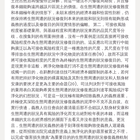
土挖出然后再慢慢停止降解，而這一做法不只修復周期長，并且修
復本錢能夠遠跨越該片區泥土的價值。在生態周遭的狀況修復難度
和本錢極年夜的情形下，未顛末感性的經濟本錢和恰當性剖析，仍
然保持將生態周遭的狀況修復到本來的效能和狀況則很有能夠形成
義務的過度以及修復目的與現實情形的偏離。 第二，可接收風險
程度被基礎棄用。與基線程度和周遭的狀況東西的品質尺度等分
歧，在搜集到的有用案例傍邊，沒有一件案例是法院直接將可接收
風險程度作為生態周遭的狀況修復目的的。這反應出司法實行中能
夠廣泛以為可接收風險程度只是一種應急性的尺度，其尺度在于領
導排放在生態周遭的狀況中淨化物資的清算任務(19)，故而不該當
將可接收風險程度的尺度作為終極的生態周遭的狀況修復目的。可
是現實并非這般，將淨化物徹底打消不是生態周遭的狀況修復終極
或獨一的目的，在斟酌到迷信技巧和經濟本錢限制的基本上，若何
有用把持好淨化物資的裸露風險及其對生態周遭的狀況和人類身材
安康的要挾才是更為主要的命題(20)。司法判決對于可接收風險
的棄用表白其能夠希冀生態周遭的狀況修復應該到達零風險或許零
淨化的幻想狀況，可是這一狀況極有能夠招致義務人的義務過重，
終極使其深陷生態周遭的狀況修復義務的泥潭中不克不及自拔。在
實行傍邊，義務人往往會由於肅清最后那不合錯誤人類身材安康和
生態周遭的狀況具有風險的淨化而支出絕對較年夜的本錢，而這種
本錢的支出在經濟感性的層面下去看又并沒有盡對的意義。更況
且，生態周遭的狀況義務的過于刻薄很有能夠致使義務人迴避義
務，從而招致法院完成盡對意義上無淨化的美妙愿景被置之不理，
以完成“傷害損失擔責”為重要目的的生態周遭的狀況修復義務軌制