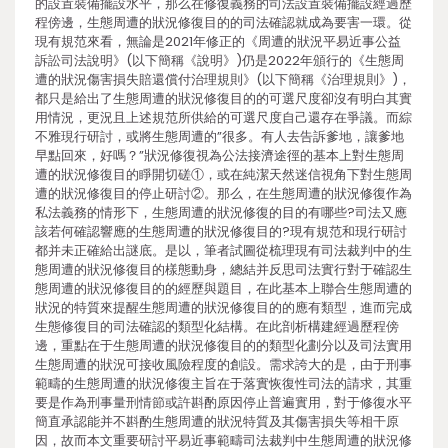
的設置裝備擺設水平，那么在修復義務的司法設置裝備擺設經過歷
程傍邊，生態周遭的狀況修復目的的司法確認就成為要害一環。從
現有規范來看，無論是2021年修正的《周遭的狀況平易近事公益
訴訟司法說明》(以下簡稱《說明》)仍是2022年頒行的《生態周
遭的狀況傷害損失賠還償付治理規則》(以下簡稱《治理規則》)，
都只是給出了生態周遭的狀況修復目的的可選尺度卻沒有明白其實
用情況，更況且上述規范所供給的可選尺度自己還存在爭議。而綜
不雅現行研討，或將生態周遭的”很多。有人去告訴爹地，讓爹地
早點回來，好嗎？”狀況修復視為公法接濟途徑的基本上對生態周
遭的狀況修復目的睜開切磋①，或在純潔天然迷信視角下對生態周
遭的狀況修復目的停止研討②。那么，在生態周遭的狀況修復作為
私法義務的情形下，生態周遭的狀況修復的目的有哪些?司法又應
該若何確認響應的生態周遭的狀況修復目的?現有規范和現行研討
都并未正確給出謎底。是以，筆者試圖從梳理現有司法裁判中的生
態周遭的狀況修復目的樣態動身，總結并反思司法實行對于確認生
態周遭的狀況修復目的的經歷與題目，在此基本上聯合生態周遭的
狀況的特質來提醒生態周遭的狀況修復目的的應有類型，進而完成
生態修復目的司法確認的類型化結構。在此剖析構建經過歷程傍
邊，重點在于生態周遭的狀況修復目的的類型化劃分以及司法實用
生態周遭的狀況可接收風險程度的創設。需求誇大的是，由于刑事
範疇的生態周遭的狀況修復主旨在于落實恢復性司法的請求，其重
要是作為刑事量刑情節或許斟酌原因停止普遍實用，對于修復水平
簡直承認能并不斟酌生態周遭的狀況特質及其傷害損失等相干原
因，故而本文重要研討平易近事範疇司法裁判中生態周遭的狀況修