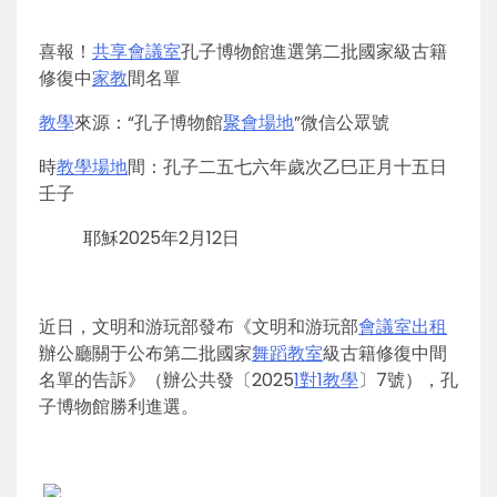
喜報！
共享會議室
孔子博物館進選第二批國家級古籍
修復中
家教
間名單
教學
來源：“孔子博物館
聚會場地
”微信公眾號
時
教學場地
間：孔子二五七六年歲次乙巳正月十五日
壬子
耶穌2025年2月12日
近日，文明和游玩部發布《文明和游玩部
會議室出租
辦公廳關于公布第二批國家
舞蹈教室
級古籍修復中間
名單的告訴》（辦公共發〔2025
1對1教學
〕7號），孔
子博物館勝利進選。