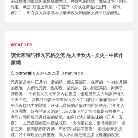
的社會遼闊畫面與通俗底層大眾。用蕭乾的話說，陳述文學（消息
報道）就是“鼓面上舞蹈”（丁亞平《分袂在新世紀之門——蕭乾
傳》），即在真人真事基本上最年夜限制施展文藝筆法的優點。…
WEATHER
讀元宵詩詞找九宮格交流 品人世炊火–文史–中國作
家網
admin
03/04/2025
0 min read
元宵節是每年正月初一后的第一個主要節日。在新的一年初次月圓
的夜晚，人們吃元宵、點彩燈、放焰火、踩小樹屋高蹺、舞獅子、
猜燈謎……汗青長久的元宵節內在豐盛，也是歷代文人吟詠抒情的
主要主題。 古典詩詞數千年來深入介入了我們文明價值的天生與
平易近族精力的塑造，吟詠元宵節的名篇佳句俯拾便是。“年年人
月喜團聚，好在詩邊又酒邊”，詩人筆下的元宵節都是有故事的，
字里行間再現元宵佳節的情境。如唐代詩人蘇滋味的《正月十五
夜》，上元夜國都里年夜放花燈，“火樹銀花合，星橋鐵鎖開”；前
后三天，夜間按例不宵禁，即所謂“城開不夜夜”，看燈者摩肩接
踵。詩中浮現的元宵盛況，讓人不由遠想這是多么瑰麗的夜景。