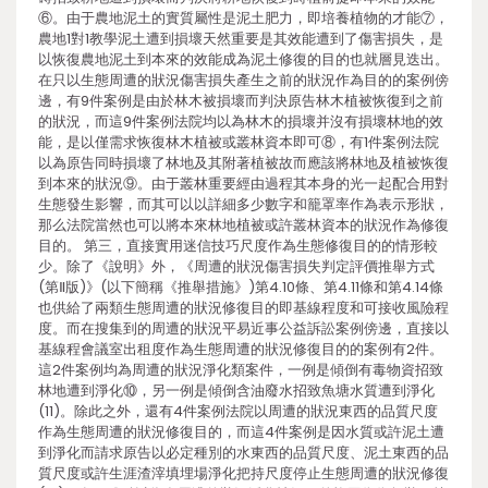
⑥。由于農地泥土的實質屬性是泥土肥力，即培養植物的才能⑦，
農地1對1教學泥土遭到損壞天然重要是其效能遭到了傷害損失，是
以恢復農地泥土到本來的效能成為泥土修復的目的也就層見迭出。
在只以生態周遭的狀況傷害損失產生之前的狀況作為目的的案例傍
邊，有9件案例是由於林木被損壞而判決原告林木植被恢復到之前
的狀況，而這9件案例法院均以為林木的損壞并沒有損壞林地的效
能，是以僅需求恢復林木植被或叢林資本即可⑧，有1件案例法院
以為原告同時損壞了林地及其附著植被故而應該將林地及植被恢復
到本來的狀況⑨。由于叢林重要經由過程其本身的光一起配合用對
生態發生影響，而其可以以詳細多少數字和籠罩率作為表示形狀，
那么法院當然也可以將本來林地植被或許叢林資本的狀況作為修復
目的。 第三，直接實用迷信技巧尺度作為生態修復目的的情形較
少。除了《說明》外，《周遭的狀況傷害損失判定評價推舉方式
(第Ⅱ版)》(以下簡稱《推舉措施》)第4.10條、第4.11條和第4.14條
也供給了兩類生態周遭的狀況修復目的即基線程度和可接收風險程
度。而在搜集到的周遭的狀況平易近事公益訴訟案例傍邊，直接以
基線程會議室出租度作為生態周遭的狀況修復目的的案例有2件。
這2件案例均為周遭的狀況淨化類案件，一例是傾倒有毒物資招致
林地遭到淨化⑩，另一例是傾倒含油廢水招致魚塘水質遭到淨化
(11)。除此之外，還有4件案例法院以周遭的狀況東西的品質尺度
作為生態周遭的狀況修復目的，而這4件案例是因水質或許泥土遭
到淨化而請求原告以必定種別的水東西的品質尺度、泥土東西的品
質尺度或許生涯渣滓填埋場淨化把持尺度停止生態周遭的狀況修復