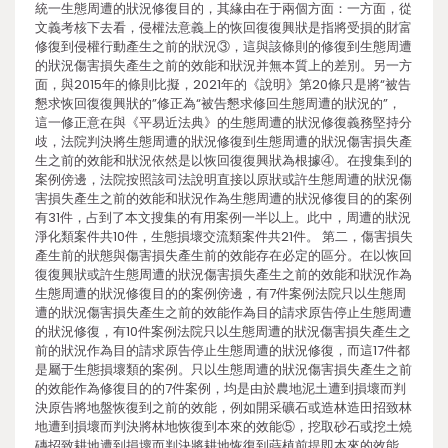
統一生態周遭的狀況修復目的，其緣由在于兩個方面：一方面，從
文義考核下去看，侵權法意義上的恢回復復興狀是指將受損的財富
修復到侵權行動產生之前的狀況③，這與該條則的修復到生態周遭
的狀況傷害損失產生之前的效能和狀況并無本質上的差別。另一方
面，與2015年的條則比擬，2021年的《說明》第20條只是將“被告
懇求恢回復復興狀的”修正為“被告懇求修回生態周遭的狀況的”，
這一修正意在與《平易近法典》的生態周遭的狀況修復義務堅持分
歧，法院判決將生態周遭的狀況修復到生態周遭的狀況傷害損失產
生之前的效能和狀況依然是以恢回復復興狀為根據④。在搜集到的
案例傍邊，法院按照該司法說明直接以原狀或許生態周遭的狀況傷
害損失產生之前的效能和狀況作為生態周遭的狀況修復目的的案例
有31件，占到了本文搜集的有用案例一半以上。此中，周遭的狀況
淨化類案件共10件，生態損壞交流類案件共21件。 第二，傷害損失
產生前的狀態與傷害損失產生前的效能存在必定的區分。在以恢回
復復興狀或許生態周遭的狀況傷害損失產生之前的效能和狀況作為
生態周遭的狀況修復目的的案例傍邊，有7件案例法院只以生態周
遭的狀況傷害損失產生之前的效能作為目的請求原告停止生態周遭
的狀況修復，有10件案例法院只以生態周遭的狀況傷害損失產生之
前的狀況作為目的請求原告停止生態周遭的狀況修復，而這17件都
是屬于生態損壞類的案例。只以生態周遭的狀況傷害損失產生之前
的效能作為修復目的的7件案例，均是由於農地泥土遭到損壞而判
決原告將地盤恢復到之前的效能，例如開采礦石或造林造田招致林
地遭到損壞而判決將林地恢復到本來的效能⑤，挖取砂石或挖土燒
磚招致耕地遭到損壞而判決將耕地恢復到蒔植前提即本來的效能