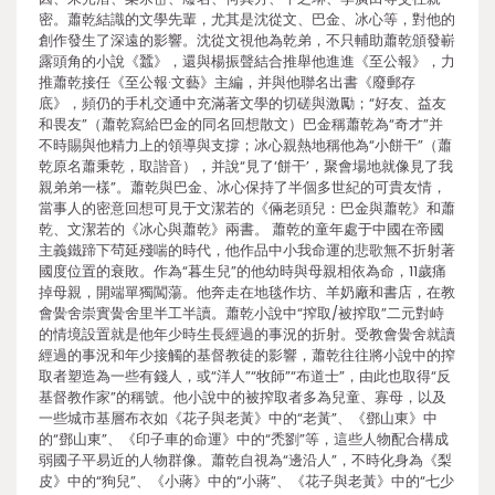
密。蕭乾結識的文學先輩，尤其是沈從文、巴金、冰心等，對他的
創作發生了深遠的影響。沈從文視他為乾弟，不只輔助蕭乾頒發嶄
露頭角的小說《蠶》，還與楊振聲結合推舉他進進《至公報》，力
推蕭乾接任《至公報·文藝》主編，并與他聯名出書《廢郵存
底》，頻仍的手札交通中充滿著文學的切磋與激勵；“好友、益友
和畏友”（蕭乾寫給巴金的同名回想散文）巴金稱蕭乾為“奇才”并
不時賜與他精力上的領導與支撐；冰心親熱地稱他為“小餅干”（蕭
乾原名蕭秉乾，取諧音），并說“見了‘餅干’，聚會場地就像見了我
親弟弟一樣”。蕭乾與巴金、冰心保持了半個多世紀的可貴友情，
當事人的密意回想可見于文潔若的《倆老頭兒：巴金與蕭乾》和蕭
乾、文潔若的《冰心與蕭乾》兩書。 蕭乾的童年處于中國在帝國
主義鐵蹄下茍延殘喘的時代，他作品中小我命運的悲歌無不折射著
國度位置的衰敗。作為“暮生兒”的他幼時與母親相依為命，11歲痛
掉母親，開端單獨闖蕩。他奔走在地毯作坊、羊奶廠和書店，在教
會黌舍崇實黌舍里半工半讀。蕭乾小說中“搾取/被搾取”二元對峙
的情境設置就是他年少時生長經過的事況的折射。受教會黌舍就讀
經過的事況和年少接觸的基督教徒的影響，蕭乾往往將小說中的搾
取者塑造為一些有錢人，或“洋人”“牧師”“布道士”，由此也取得“反
基督教作家”的稱號。他小說中的被搾取者多為兒童、寡母，以及
一些城市基層布衣如《花子與老黃》中的“老黃”、《鄧山東》中
的“鄧山東”、《印子車的命運》中的“禿劉”等，這些人物配合構成
弱國子平易近的人物群像。蕭乾自視為“邊沿人”，不時化身為《梨
皮》中的“狗兒”、《小蔣》中的“小蔣”、《花子與老黃》中的“七少