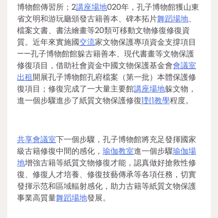
博物館傳習所；2
講座場地
020年，孔子博物館獲山東
省文明和游玩廳頒發古籍善本、碑本拓片
舞蹈場地
、
檔案文書、書法繪畫等20類可移動文物修復修復資
質。近年來實施國
交流
家文物保護專項資金支撐項目
——孔子博物館館躲古籍善本、現代書畫等文物保護
修復項目，借助社會資金中國文物保護基金會
會議室
出租
開展孔子博物館孔府檔案（第一批）本體保護修
復項目；修復完成了一大量主要館
講座場地
躲文物，
進一個步驟進步了紙質文物保護修復
1對1教學
程度。
共享會議室
下一個步驟，孔子博物館將充足發揮國家
級古籍修復中間的感化，
瑜伽教室
進一個步驟
瑜伽場
地
增強古籍等紙質文物修復才能，認真做好搶救性修
復、修復人才培養、修復技藝傳承等各項任務，切實
發揮示范和區域輻射感化，助力古籍等紙質文物保護
事業高質量
舞蹈場地
發展。