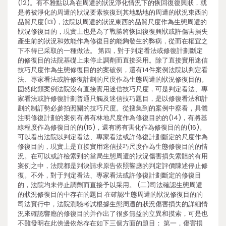
(12)。有不雅點以為在周遭的狀況淨化情況下的恢回復復興狀，就
是將被淨化的周遭的狀況要素恢復到其地點地的周遭的狀況東西的
品質尺度(13)，法院以周遭的狀況東西的品質尺度作為生態周遭的
狀況修復目的，現實上也是為了戰勝將恢回復復興狀或許傷害損失
產生前的狀況和效能作為修復目的能夠發生的弊病，從而在權宜之
下不得已采取的一種做法。 第四，對于判定看法或修復計劃斷定
的修復目的法院基礎上未停止調劑而直接采用。除了直接實用迷信
技巧尺度作為生態修復目的的案破例，還有14件案例法院以判定看
法、專家看法或許修復計劃的尺度作為生態周遭的狀況修復目的。
固然此類案例法院沒有直接實用迷信技巧尺度，可是判定看法、專
家看法或許修復計劃普通只觸及迷信技巧題目，是以修復看法和計
劃的制訂勢必參拍照關的技巧尺度。從搜集到的案例中察看，具體
注明修復計劃的案例有將有林地尺度作為修復目的的(14)，有將基
線程度作為修復目的的(15)，還有將有害化作為修復目的的(16)。
可以看出法院以判定看法、專家看法或許修復計劃斷定的尺度作為
修復目的，現實上是直接實用迷信技巧尺度作為生態修復目的的情
況。在可以或許檢索到的當局生態周遭的狀況傷害損失索賠的有用
案例之中，法院都是判決請求原告依照響應的判定評價陳述停止修
復。不外，對于判定看法、專家看法或許修復計劃斷定的修復目
的，法院均未停止調劑而直接予以采用。 (二)司法確認生態周遭
的狀況修復目的中存在的題目 在確認生態周遭的狀況修復目的的
司法實行中，法院測驗考試根據生態周遭的狀況傷害損失的詳細情
況來確認響應的修復目的并作出了很多無益的立異和摸索，可是也
不難發明在此傍邊依然存在如下三個方面的題目： 第一，傷害損