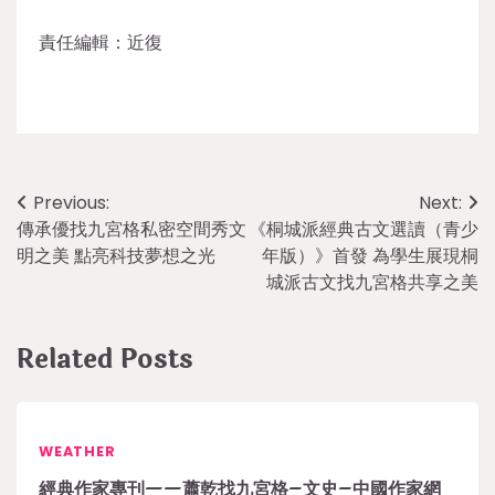
責任編輯：近復
Post
Previous:
Next:
傳承優找九宮格私密空間秀文
《桐城派經典古文選讀（青少
navigation
明之美 點亮科技夢想之光
年版）》首發 為學生展現桐
城派古文找九宮格共享之美
Related Posts
WEATHER
經典作家專刊——蕭乾找九宮格–文史–中國作家網