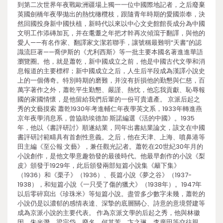
到第二次世界年夜戰歐洲疆場上獨一一位中國際地記者，之后廢棄
英國劍橋年夜學拋出的熱忱橄欖枝，跟隨青年時期的愛國崇奉，決
然回國投身新中國扶植，新時代以來以中心文史館館長成分為中國
文明工作添磚加瓦，并在耄耋之年把才幹再次傾瀉于翻譯，與他的
愛人——有名作家、翻譯家文潔若聯手，讓號稱最難明“天書”的認
識流巨著——喬伊斯的《尤利西斯》等一批主要本國名著進進華語
瀏覽圈。他，就是蕭乾，新中國成立之前，他是中國古代文學和消
息報道的主要標桿；新中國成立之后，人生后半段成為漢譯小說史
上的一個傳奇。特別時期的磨難，并沒有折損他的勤懇與仁慈，百
萬字著作之外，蕭乾平生勤懇、嚴謹、熱忱，他忘我貢獻、恥辱報
國的家國情懷，是他留給我們后輩的一份可貴遺產。 京派后起之
秀的文藝摸索 蕭乾1930年考進輔仁年夜學英文系，1933年轉進燕
京年夜學消息系，曾協助埃德加·斯諾編選《活的中國》。1935
年，他以《書評研討》順遂結業，同年出書結業論文，該文在中國
書評研討範疇具有首創性意義。之后，他在天津、上海、噴鼻港等
田主編《至公報·文藝》，兼任觀光記者。蕭乾在20世紀30年月的
小說創作，是他文學意趣勃發的最後時代。他最早創作的小說《梨
皮》頒發于1929年，此后頒發兩部短篇小說集《籬下集》
（1936）和《栗子》（1936）、長篇小說《夢之谷》（1937-
1938），和短篇小說《一只受了傷的獵犬》（1938年）。1947年
以后零碎寫出《珍珠米》等短篇小說。盡管多少數字未幾，蕭乾的
小說仍是以濃郁的感情表達、深摯的底層關心、詩意的意境營建等
成為京派小說的主要代表。 作為京派文學的后起之秀，他與林徽
因、朱光潛、梁宗岱、廢名、何其芳、卞之琳、李廣田等交往親