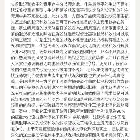
失前狀況和效能的實用存在分歧理之處。作為最重要的生態周遭的
狀況修復目的類型，生態周遭的狀況傷害損失之前的狀況和效能在
實用中并不完整公道。此分歧理一方面在于生態周遭的狀況傷害損
失產生前的狀況和效能自己可否作為修復目的停止實用就存在質
疑。將生態周遭的狀況修復目的設定為生態周遭的狀況傷害損失之
前的狀況和效能意味著在訴訟經過歷程傍邊該種狀況和效能可以或
許精正確定，可是生態周遭的狀況不像普通的物那樣具有穩固的狀
況和特定范圍，生態周遭的狀況在傷害損失之前的狀況和效能現實
上并不易斷定。既然難以斷定之前的效能和狀況，那么不只義務人
的生態周遭的狀況修復難以經由過程必定尺度的驗收，并且在義務
人不實行修復義務之時也難以請求強迫履行(17)。更況且，假如本
來的生態周遭的狀況狀況和效能并不傑出，那么即便將生態周遭的
狀況修復到了傷害損失產生前的狀況和效能也并沒有任何現實意
義。分歧理的另一方面在于將傷害損失產生前的狀況和效能作為修
復目的不完整合適所對應的生態周遭的狀況狀態。將生態周遭的狀
況修復目的設定為傷害損失產生前的狀況和效能除了需求知足可以
或許修復到該目的的前提外，還應該知足生態周遭的狀況狀態合適
該目的的前提。在江陵縣國民查察院訴豐收化工場泥土淨化義務膠
葛一案中，豐收化工場疏于治理招私密空間致貯存的濃度為98％
的硫酸大批流出廠外淨化了四周28余畝地盤，法院終極以恢回復
復興狀即本來的狀況和效能請求豐收化工場停止生態周遭的狀況修
復(18)。由于高濃度硫酸極有能夠滲入淨化到深層泥土，是以將被
淨化的泥土徹底修復到本來的狀況和效能極有能夠需求將所有的泥