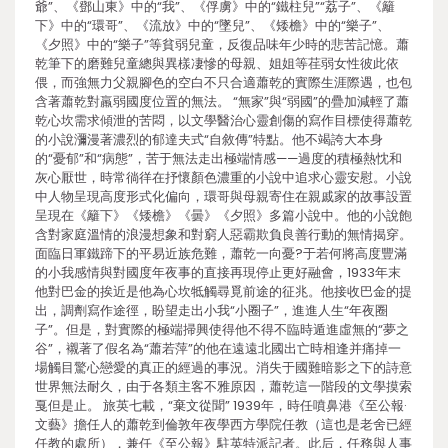
爺”、《鄧山東》中的“我”、《俘虜》中的“鐵柱兒”“荔子”、《籬
下》中的“環哥”、《流放》中的“墜兒”、《矮檐》中的“樂子”、
《夕照》中的“樂子”等貧弱兒童，反復品味年少時的悲苦記憶。蕭
乾筆下的磨難兒童總與異樣凄慘的母親、姐姐等荏弱女性彼此依
偎，而強無力父親腳色的空白不只合適蕭乾的實際生涯際遇，也包
含著蕭乾對羸弱國度位置的無法。 “無家”與“弱國”的疊加減輕了蕭
乾心坎需求傾泄的苦悶，以文學醫治心靈創傷的寫作目標使得蕭乾
的小說瀰漫著濃烈的郁達夫式“自敘傳”特點。他不竭誇大本身
的“憂郁”和“病態”，苦于無法走出極端情感——過度的積極熱忱和
灰心厭世，時常徜徉在抒懷顏色濃重的小說中追求心靈安慰。小說
中人物呈現高度形式化偏向，環哥與母親寄住在親戚家的故事設置
呈現在《籬下》《矮檐》《曇》《夕照》多篇小說中。他的小說飽
含對家庭溫情的浪漫想象和對窮人惡霸欺負良善行動的無情揭穿。
面臨日軍鐵蹄下的平易近族危難，蕭乾一向憂?于若何將高度豐滿
的小我感情與對國度年夜事的直接再現停止更好融會，1933年末
他對巴金的挨近是他為心坎牴觸尋覓前途的征兆。他接收巴金的提
出，調劑寫作途徑，盼望走出小我“小圈子”，進進人生“年夜圈
子”。但是，對實際的極端掃興使得他不得不臨時遁進虛無的“夢之
谷”，襯著了假名為“蕭若萍”的他在遠遠北國出亡時相逢并痛掉一
場觸目驚心戀愛的真正的經過的事況。消失于國難暗影之下的詩意
世界無法耐久，由于各類主客不雅原因，蕭乾這一階段的文學摸索
戛但是止。 旅英七載，“棄文從聞” 1939年，時任噴鼻港《至公報·
文藝》擔任人的蕭乾到倫敦年夜學西方學院任教（這也是老舍已經
任教的處所），兼任《至公報》駐英特派記者。此后，任務與人事