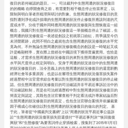
復目的若何確認的題目。 一、司法裁判中生態周遭的狀況修復目
的的概略 在睜開會商之前，有需要對相干概念停止恰當界定，以
限制與明白筆者所梳理與研討的對象。生態周遭的狀況修復目的意
指對遭到淨化或許損壞的生態周遭的狀況停止修復所應該到達的尺
度或水平。分歧于國外同時應用周遭的狀況修復與生態恢復這一組
概念，我國只對生態周遭的狀況修復這一單個概念停止了確認，生
態周遭的狀況修復這一表述從創設之初就眾口紛紜，而爭議至今仍
未消聲匿跡，此間不明白之處就包含生態周遭的狀況修復的水平究
竟為何。不外無論生態周遭的狀況修復概念的創設是一時髦起又或
許是略顯輕率，實在際上曾經在中國語境下獲得普遍實用。也恰是
這般，才需求生態周遭的狀況修復目的來對生態周遭的狀況修復的
水平與尺度停止框定與明白。安身于周遭的狀況迷信中的生態周遭
的狀況修復目的，法令意義上的生態周遭的狀況修復目的還需斟酌
經濟社會等多重原因，也是以在審理生態周遭的狀況傷害損失案件
經過歷程中法官需求綜合考量以對生態周遭的狀況修復目的停止確
認。但生態周遭的狀況修復目的司法確認并非平易近事訴訟法中的
司法確認軌制，而是在司法經過歷程中對生態周遭的狀況修復目的
簡直定與認定，其既包含法官審查相干判定看法或許專家結論后對
生態周遭的狀況修復目的簡直定，也包含法官聯合案情并依據裁量
因子構成心坎確信以對生態周遭的狀況修復目的做出的判定。 基
于此，筆者從“中國裁判文書網”上以“周遭的狀況平易近事公益訴
訟”“生態周遭的狀況傷害損失賠還償付”“平易近事判決”“恢回復復
興狀”和“生態修復”為要害詞停止穿插檢索，搜集到了2015年1月1日