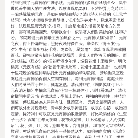
詩詞記載了元宵節的生涯形狀。元宵節的很多風俗延續至今，集中
展現著中國人的生涯方法。以飲食風氣為例，不雅燈弄月之時吃上
一碗熱騰騰的元宵，是如何的感觸感染？清代詩人符曾的《上元竹
枝詞》就有“木樨噴鼻餡裹胡桃，江米如珠井水淘。見說馬家滴粉
好，試燈風里賣元宵”的描寫。非論是南邊的湯圓仍是南方的元
宵，都寄意美滿團聚。季節飲食中，依靠著人們對美妙的向往和祈
盼。 鬧花燈是元宵節最主要的風俗之一。元宵節又稱“燈節”，元宵
之夜，街上掛滿燈籠，照得夜晚好像白天。辛棄疾《青玉案·元
夕》中有“春風夜放花千樹。更吹落、星如雨”，寫出春風還未催開
百花、卻先吹縱火樹銀花的鮮活場景，道出人們對春天的期盼。而
宋代張镃《燈夕》的“插花呼酒少年場，爛賞花燈十里噴鼻”、明代
楊宛《元夜有感》的“弦管千家沸此宵，花燈十里正迢迢”，也都用
十里花燈的隆重排場烘托出元宵佳節的華彩歡躍。 猜瑜伽教室燈
謎也是元宵節的保個人空間存節目。每到元宵節到臨，處處張燈，
人們將謎語置于燈上，興趣盎然。清代陳維崧《燭影搖紅·丁巳上
元夜泊河橋》中描寫元宵節“今宵一棹纜煙汀，懶打看燈謎”，清代
俞樾詞中還云“制春燈謎語，爭勝上元時”。極強的興趣性，使猜燈
謎這一傳統風俗為人津津有味，延續至今。 元宵之節開宵禁，人
們可以外出賞燈游玩，青年男女或手舞足蹈，或表白心跡，或贈禮
定情。從詩詞中可以窺見元宵節的浪漫情懷，好比歐陽修的《生查
子·元夕》寫道“往年元夜時，花市燈如晝。月上柳梢頭，人約傍晚
后”，花、燈、月、柳，意味雋永，含情脈脈。 城市的元宵節熱烈
歡躍，村落的元宵節也別有一番悵然活力。如明朝唐寅的《元宵》
寫道“有燈無月不娛人，有月無燈不算春。春到人世人似玉，燈燒