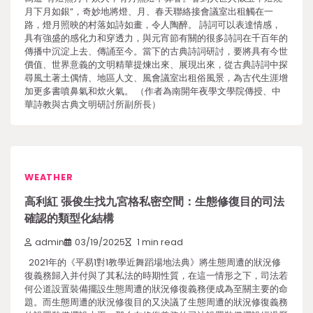
月下月如銀”，奇妙地將燈、月、春天聯絡接會議室出租觸在一
路，燈月照映的村落如詩如畫，令人陶醉。 詩詞可以表達情感，
具有強盛的感化力和穿透力，與元宵節有關的很多詩詞在千百年的
傳播中沉淀上去、傳誦至今。當下的古典詩詞研討，要將具有今世
價值、世界意義的文明精華提煉出來、展現出來，從古典詩詞中探
尋風土著土偶情、地區人文、風會議室出租俗風景，為古代生涯增
加更多書噴鼻氣和炊火氣。 （作者為南開年夜學文學院傳授、中
華詩教與古典文明研討所副所長）
WEATHER
高利紅 張俊生找九宮格私密空間：生態修復目的司法
確認的類型化結構
admin
03/19/2025
1 min read
2021年的《平易1對1教學近舞蹈場地法典》將生態周遭的狀況修
復義務歸入并付與了其私法的時期性質，在這一情形之下，司法若
何公道設置裝備擺設生態周遭的狀況修復義務便成為至關主要的命
題。而生態周遭的狀況修復目的又決議了生態周遭的狀況修復義務