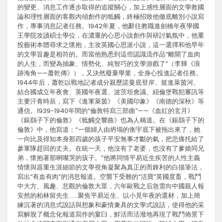
的變更、消息工作逐步取得的追蹤關心，加上感性層面的文學救國
論和理性層面的客觀內傾創作的牴觸，終極招致他徹底離別小說寫
作，專事消息記者任務。1942年夏，他辭往教職進劍橋年夜學國
王學院攻讀碩士學位，在濃重的心思小說創作與研討氣氛中，他重
投藝術本體尋求之懷抱，主攻英國心思派小說，這一選擇和他早年
的文學旨趣是相符的。而當他熟悉到這些認識流作品“離開了血肉
的人生，而變為抽象、情勢化、純智巧的文學游戲了”（李輝《浪
跡海角——蕭乾傳》），又決然廢棄學業，全身心投進記者任務。
1944年后，蕭乾以戰地記者成分親歷諾曼底登岸、挺進萊茵河、
結合國成立年夜會、英國年夜選、波茨坦會議、紐倫堡戰犯審訊等
主要汗青時辰，寫下《進軍萊茵》《美國印象》《南德的深秋》等
通信。1939-1940年間的“倫敦特寫三部曲”——《血紅的玄月》
《銀鷂子下的倫敦》《牴觸交響曲》也為人稱道。在《銀鷂子下的
倫敦》中，他寫道：“一個婦人由坍塌的衡宇底下被拖出來了，她
一向比及得知本身那四歲的孩子平安無事才斷的氣，把悲痛托給了
參軍隊趕回的丈夫。在統一天，他沒有了老婆，也沒有了爹娘同兄
弟，懷抱著那咧嘴哭的孩子。”他將同情平易近生疾苦的人性主義
情懷與器重生涯細節的文學視角凝聚為真正的而鋒利的白描筆法，
寫出“有血有肉”的消息報道。空襲下受難的“活寶”英國度畜，戰鬥
中大方、風趣、悲觀的倫敦大眾，六年歐戰之后急需向中國親人報
安然的柏林留先生……聚焦平易近生、以小見年夜的選材，加上簡
練沉著的消息式說話與想象和豪情兼具的文學式說話，使得他的采
寫解脫了概念化報道寫作的窠臼，鮮活而活潑地再現了戰鬥佈景下