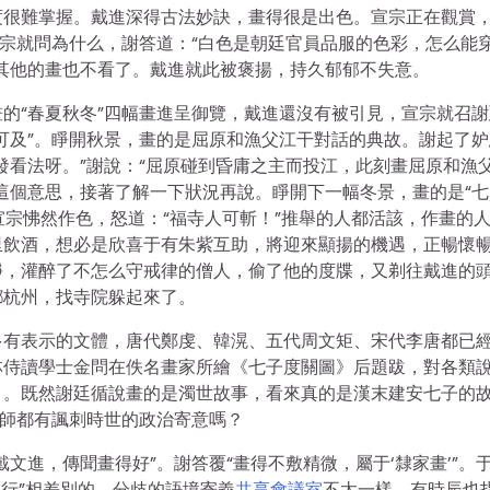
度很難掌握。戴進深得古法妙訣，畫得很是出色。宣宗正在觀賞
宣宗就問為什么，謝答道：“白色是朝廷官員品服的色彩，怎么能
其他的畫也不看了。戴進就此被褒揚，持久郁郁不失意。
的“春夏秋冬”四幅畫進呈御覽，戴進還沒有被引見，宣宗就召謝
可及”。睜開秋景，畫的是屈原和漁父江干對話的典故。謝起了妒
發看法呀。”謝說：“屈原碰到昏庸之主而投江，此刻畫屈原和漁
這個意思，接著了解一下狀況再說。睜開下一幅冬景，畫的是“七
宣宗怫然作色，怒道：“福寺人可斬！”推舉的人都活該，作畫的
里飲酒，想必是欣喜于有朱紫互助，將迎來顯揚的機遇，正暢懷
靜，灌醉了不怎么守戒律的僧人，偷了他的度牒，又剃往戴進的
鄉杭州，找寺院躲起來了。
多有表示的文體，唐代鄭虔、韓滉、五代周文矩、宋代李唐都已
林侍讀學士金問在佚名畫家所繪《七子度關圖》后題跋，對各類
》。既然謝廷循說畫的是濁世故事，看來真的是漢末建安七子的
大師都有諷刺時世的政治寄意嗎？
文進，傳聞畫得好”。謝答覆“畫得不敷精微，屬于‘隸家畫’”。
內行”相差別的，分歧的語境寄義
共享會議室
不太一樣，有時辰也