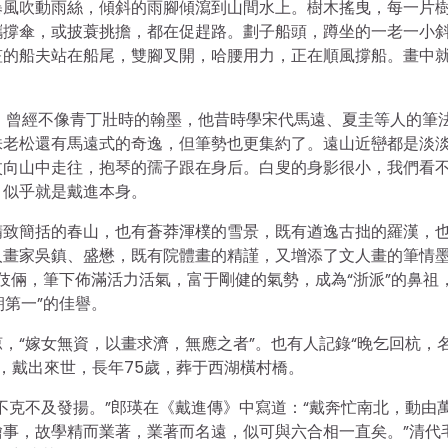
暴風吹動雨絲，傾斜的雨腳傾瀉到山間水上。樹木搖曳，每一片
攜撐傘，或披蓑挑擔，都在促趕路。劃子船頭，蹲坐的一老一小
笠的船夫站在船尾，雙腳叉開，哈腰用力，正在順風撐船。畫中
，曾經不像青丁壯時的翰墨，他昔時學宋代馬遠、夏圭等人的筆
株老松還有馬遠式的奇逸，但筆勢也更集約了。遠山近巒都是淡
杖向山中走往，抱琴的孺子跟在身后。白叟的身影很小，我們看
，似乎就是戴進本身。
精致簡括的春山，也有蒼莽渾樸的雪景，既有遒逸古拙的羅漢，
人畫家吳鎮、盛懋，既有院體畫的精謹，又增添了文人畫的筆情
的伎倆，筆下佈滿活力活氣，富于剛健的氣勢，成為“浙派”的鼻祖
朝第一”的佳譽。
，“嫁女無資，以畫求濟，無應之者”。也有人記錄“晚乞回杭，
），戴出來世，長年75歲，葬于西湖橫村橋。
不克不及發揚。”郎瑛在《戴進傳》中寫道：“戴奔忙南北，動由
事，故學精而業著，業著而名遠，似可與六合相一直矣。”清代