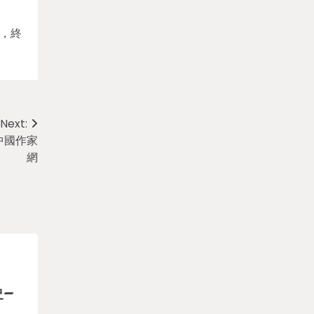
，終
Next:
中國作家
網
史–