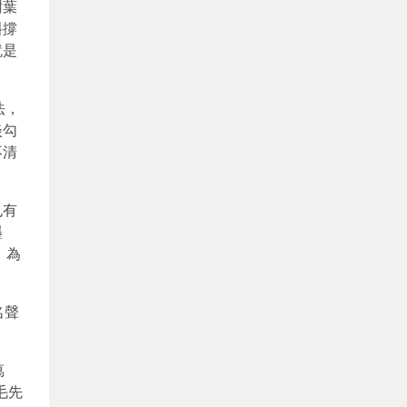
樹葉
斜撐
就是
法，
淡勾
不清
也有
墨
，為
名聲
萬
毛先