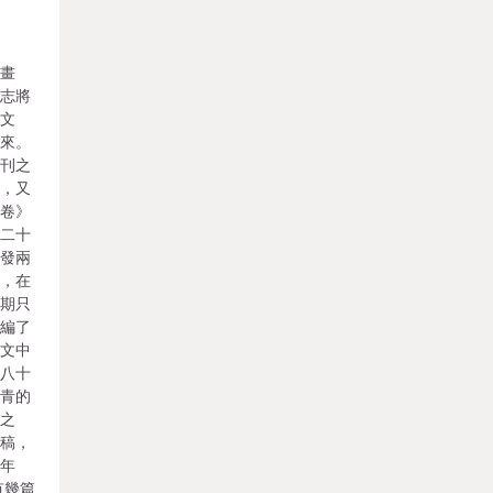
行畫
雜志將
小文
出來。
創刊之
書，又
開卷》
這二十
刊發兩
作，在
每期只
我編了
序文中
老八十
年青的
位之
投稿，
中年
有幾篇