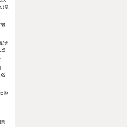
仍是
官老
戴進
上巡
。
例
二名
巡游
到畫