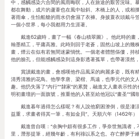
中，感觸感染六合間的風雨晦暝，人在旅途的艱苦況味。
都在舞動，成片的蘆葦也在風中敧斜。木橋上的人，或相
著雨傘，生怕船艙的雨水仍會濕了衣褲。身披蓑衣頭戴斗
一個小世界，每小我都用力生涯著。
戴進62歲時，畫了一幅《春山積翠圖》。他此時的畫
翰墨精工，平庸高雅。此時則回于老蒼，固然山坡上的幾
畫，煙云在似有若無間迷蒙惝恍。一個老者體態傴僂，持
他的臉孔，但能感觸感染到這身影透著孤單，也帶著漠然
賞讀戴進的畫，會感嘆他作品風采的絢麗多姿，既有
清秀清雅的花鳥。他學李唐、梁楷、馬遠，也學元代的文
趣。他扔失落了“內行”“隸家”的累贅，融進文人畫表示性
明初畫壇的一面旗號，推重他的人甚至給他冠以“畫圣”“國
戴進暮年過得怎么樣呢？有人說他窮困潦倒，很是凄涼
益重，求畫者得其一筆，有如金貝”。天順六年（1462年
戴進曾自嘆：“余胸中頗有很多工作，爭奈世無識者，
里，潛形提筆，經幾年齡，有利祿以系之也。存亡醉夢于繪