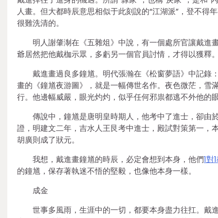
人畫。但大都時辰意思相似于此刻說的“江湖派”，登不得
很難洗清的。
明人謝肇淛在《五雜俎》中說，有一個處所官讓戴進
爺居然把他戴枷示眾，多虧另一個官員討情，才得以獲釋
戴進畫過良多鐘馗。明代張瀚在《松窗夢語》中記錄：
畫的《鐘馗夜游圖》，就是一幅傳世名作。夜色微茫，雪
行。他邊幅威嚴，眼光灼灼，似乎任何邪祟都逃不外他的眼
傳說中，鐘馗是唐明皇時期人，他考中了進士，卻由
證，明建文二年，吉水人王艮考中進士，殿試對策第一，
胡廣則成了狀元。
我想，戴進畫鐘馗的時辰，必定會想到本身，他們
1對
的鐘馗，保存著執迷不悟的堅毅，也像他本身一樣。
成金
世事多風雨，生涯中的一切，都要本身盡力往扛。戴