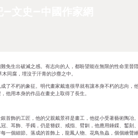
記–文史–中國作家網
總難免生出破滅之感。有志向的人，都盼望能在無限的性命里晉
與草木同腐，埋沒于汗青的沙塵之中。
以成了不朽的象征。明代畫家戴進很早就有讓本身不朽的志向，
程，他用本身的作品在畫史上取得了長生。
金銀首飾的工匠，他的父親戴景祥是畫工，他從小受著藝術陶冶
鳳冠、耳飾、手鐲，仍是簪釵、戒指、臂釧，他應用錘鍱、鏨刻
好每一個細節。落成的首飾上，龍鳳人物、花鳥魚蟲，個個繪聲