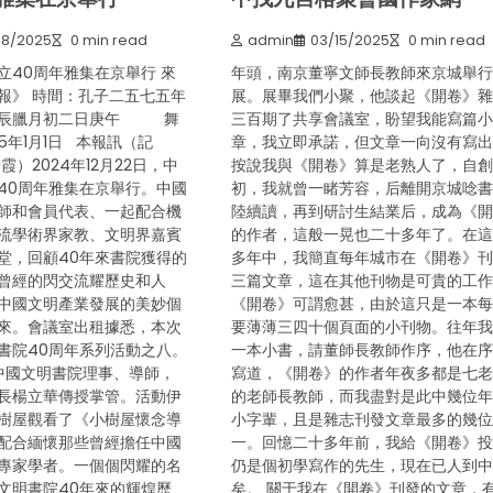
08/2025
0 min read
admin
03/15/2025
0 min read
立40周年雅集在京舉行 來
年頭，南京董寧文師長教師來京城舉
報》 時間：孔子二五七五年
展。展畢我們小聚，他談起《開卷》
間辰臘月初二日庚午 舞
三百期了共享會議室，盼望我能寫篇
25年1月1日 本報訊（記
章，我立即承諾，但文章一向沒有寫
霞）2024年12月22日，中
按說我與《開卷》算是老熟人了，自
40周年雅集在京舉行。中國
初，我就曾一睹芳容，后離開京城唸
師和會員代表、一起配合機
陸續讀，再到研討生結業后，成為《
流學術界家教、文明界嘉賓
的作者，這般一晃也二十多年了。在
堂，回顧40年來書院獲得的
多年中，我簡直每年城市在《開卷》
曾經的閃交流耀歷史和人
三篇文章，這在其他刊物是可貴的工
中國文明產業發展的美妙個
《開卷》可謂愈甚，由於這只是一本
來。會議室出租據悉，本次
要薄薄三四十個頁面的小刊物。往年
書院40周年系列活動之八。
一本小書，請董師長教師作序，他在
國文明書院理事、導師，
寫道，《開卷》的作者年夜多都是七
長楊立華傳授掌管。活動伊
的老師長教師，而我盡對是此中幾位
樹屋觀看了《小樹屋懷念導
小字輩，且是雜志刊發文章最多的幾
配合緬懷那些曾經擔任中國
一。回憶二十多年前，我給《開卷》
專家學者。一個個閃耀的名
仍是個初學寫作的先生，現在已人到
文明書院40年來的輝煌歷
矣。 關于我在《開卷》刊發的文章，