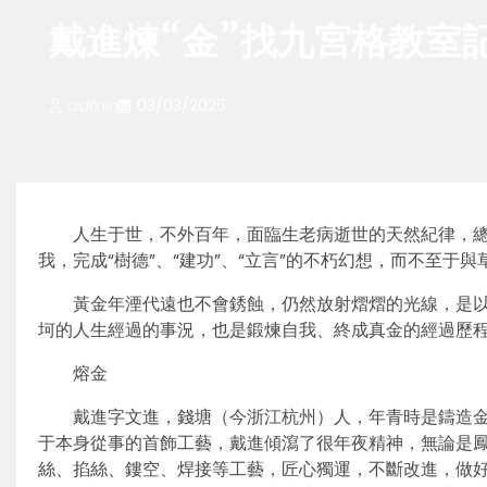
戴進煉“金”找九宮格教室
admin
03/03/2025
人生于世，不外百年，面臨生老病逝世的天然紀律，
我，完成“樹德”、“建功”、“立言”的不朽幻想，而不至于
黃金年湮代遠也不會銹蝕，仍然放射熠熠的光線，是
坷的人生經過的事況，也是鍛煉自我、終成真金的經過歷
熔金
戴進字文進，錢塘（今浙江杭州）人，年青時是鑄造
于本身從事的首飾工藝，戴進傾瀉了很年夜精神，無論是
絲、掐絲、鏤空、焊接等工藝，匠心獨運，不斷改進，做