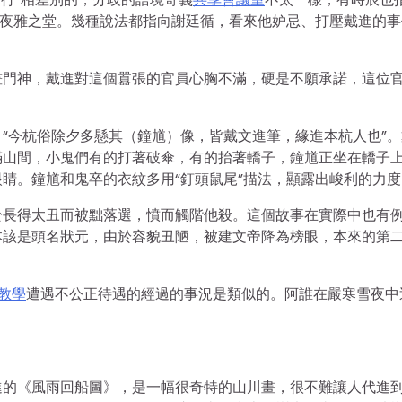
年夜雅之堂。幾種說法都指向謝廷循，看來他妒忌、打壓戴進的事
畫門神，戴進對這個囂張的官員心胸不滿，硬是不願承諾，這位
。
“今杭俗除夕多懸其（鐘馗）像，皆戴文進筆，緣進本杭人也”。
滿山間，小鬼們有的打著破傘，有的抬著轎子，鐘馗正坐在轎子
睛。鐘馗和鬼卒的衣紋多用“釘頭鼠尾”描法，顯露出峻利的力度
於長得太丑而被黜落選，憤而觸階他殺。這個故事在實際中也有
本該是頭名狀元，由於容貌丑陋，被建文帝降為榜眼，本來的第
1教學
遭遇不公正待遇的經過的事況是類似的。阿誰在嚴寒雪夜中
進的《風雨回船圖》，是一幅很奇特的山川畫，很不難讓人代進