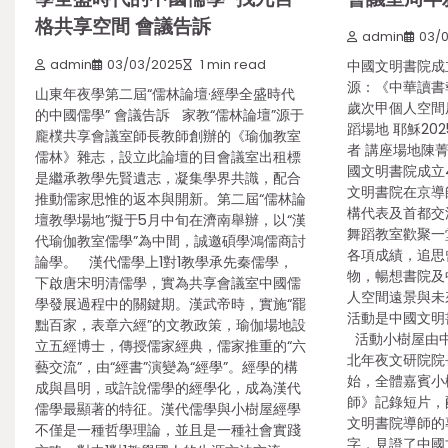
格共享空間 會議告訴
admin
03/
admin
03/03/2025
1 min read
中國文明書院成
源：《中華讀書
山東年夜學第二屆“儒林論壇·經學全盛時代
歲次甲個人空
的中國儒學” 會議告訴 家教“儒林論壇”源于
蹈場地 耶穌20
龐樸共享會議室師長教師創辦的《瑜伽教室
者 講座場地陳菁
儒林》雜志，設立此論壇的目會議室出租標
國文明書院成立
是繼承教學先賢遺志，凝集學界共識，配合
文明書院在京導
推動儒家思惟的返本與開新。第二屆“儒林論
構代表及首都交
壇教學場地”擬于5月中旬在濟南舉辦，以“漢
舞蹈教室歡聚一
代瑜伽教室儒學”為中間，誠邀碩學鴻儒商討
各項成績，追思
論學。 漢代儒學上1對1教學承先秦儒學，
物，暢想書院及
下啟唐宋明清儒學，實為共享會議室中國儒
人空間遠景與未
學發展過程中的關鍵期。漢武帝時，實施“罷
活動是中國文明
黜百家，表章六經”的文教政策，瑜伽場地設
活動小樹屋由中
立五經博士，傳授儒家經典，儒家推重的“六
北年夜文研院院
藝交流”，由“經書”演變為“經學”。經學的構
始，全體嘉賓小
成與昌明，或許說儒學的經學化，成為漢代
師》記錄短片，
儒學最顯著的特征。漢代儒學與小樹屋經學
文明書院導師的
不僅是一種哲學理論，並且是一種社會實踐
字，見證了中國