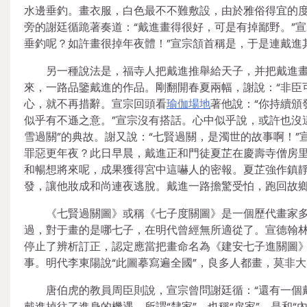
水邊垂釣。畫衣服，白色最不不難敷設，由於雅俗得宜的
旁的謝廷循跪著奏道：“戴進畫得很好，可是有掉鄙野。”
垂釣呢？如許畫很掉年夜體！”宣宗頷首稱是，于是連戴進
另一種說法是，福寺人把戴進推舉給天子，并把戴進畫
來，一路品鑒戴進的作品。剛翻開春夏兩幅，謝說：“非臣
心，就不再措辭。宣宗回頭看
瑜伽場地
著他說：“你持續頒
似乎有不遜之意。”宣宗沒有搭話。心中似乎說，或許也沒
雪過關”的典故。謝又說：“七賢過關，是濁世的故事啊！”
罪惡更年夜？此日早晨，戴進正和門徒夏芷在慶壽寺僧房
和暢想將來呢，成果獲得宮中這嚇人的密報。夏芷強作鎮
發，讓他妝成和尚連夜逃脫。戴進一路擔驚受怕，跑回故
《七賢過關圖》或稱《七子度關圖》是一個歷代畫家
過，對于畫的是哪七子，在明代曾經無所適從了。宣德翰
停止了辨析訂正，認定應當把畫命名為《建安七子進關圖
事。明代李東陽說“此圖摹寫遍全國”，良多人都畫，莫非
唐伯虎的教員周臣則說，宣宗曾問謝廷循：“還有一個戴
戴進掉往了進身的機遇。所謂“隸家”，也稱“戾家”，是和“