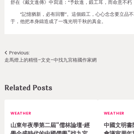
舒在《戴文進傳》中寫道：“予欽進，鍛工耳，而命意不朽
“記憶猶新，必有回響”。這個鍛工，心心念念要立品
于，他把本身鑄造成了一塊光明千秋的真金。
Post
Previous:
走馬燈上的精怪–文史–中找九宮格國作家網
navigation
Related Posts
WEATHER
WEATHER
山東年夜學第二屆“儒林論壇·經
中國文明書
學全盛時代的中國儒學”找九宮
會議室周年