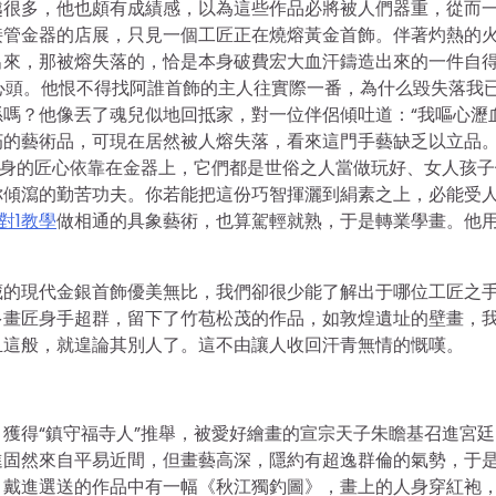
越很多，他也頗有成績感，以為這些作品必將被人們器重，從而
接管金器的店展，只見一個工匠正在燒熔黃金首飾。伴著灼熱的
出來，那被熔失落的，恰是本身破費宏大血汗鑄造出來的一件自
心頭。他恨不得找阿誰首飾的主人往實際一番，為什么毀失落我
嗎？他像丟了魂兒似地回抵家，對一位伴侶傾吐道：“我嘔心瀝
朽的藝術品，可現在居然被人熔失落，看來這門手藝缺乏以立品
本身的匠心依靠在金器上，它們都是世俗之人當做玩好、女人孩子
你傾瀉的勤苦功夫。你若能把這份巧智揮灑到絹素之上，必能受
1對1教學
做相通的具象藝術，也算駕輕就熟，于是轉業學畫。他
藏的現代金銀首飾優美無比，我們卻很少能了解出于哪位工匠之
多畫匠身手超群，留下了竹苞松茂的作品，如敦煌遺址的壁畫，
且這般，就遑論其別人了。這不由讓人收回汗青無情的慨嘆。
獲得“鎮守福寺人”推舉，被愛好繪畫的宣宗天子朱瞻基召進宮廷
進固然來自平易近間，但畫藝高深，隱約有超逸群倫的氣勢，于
，戴進選送的作品中有一幅《秋江獨釣圖》，畫上的人身穿紅袍