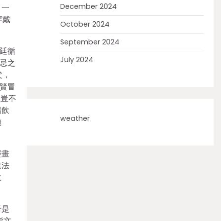
December 2024
，一
穿戴
October 2024
September 2024
廷循
July 2024
忌之
父，
賢冒
人豈不
暢飲
weather
頭
經畫
說法
故
于是
指文