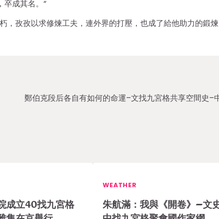
，卒成其名。”
不朽，孜孜以求修煉工夫，連外界的打壓，也成了給他助力的鍛煉
鄭伯克段后各自有如何的命運–文找九宮格共享空間史–
WEATHER
院成立40找九宮格
朱航滿：我與《開卷》–文
雅集在京舉行
中找九宮格聚會國作家網