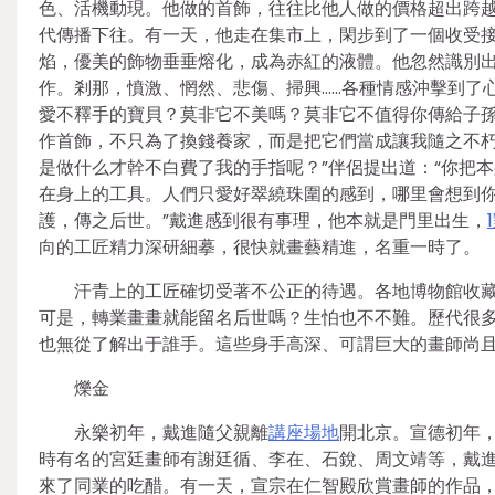
色、活機動現。他做的首飾，往往比他人做的價格超出跨
代傳播下往。有一天，他走在集市上，閑步到了一個收受
焰，優美的飾物垂垂熔化，成為赤紅的液體。他忽然識別
作。剎那，憤激、惘然、悲傷、掃興……各種情感沖擊到了
愛不釋手的寶貝？莫非它不美嗎？莫非它不值得你傳給子孫
作首飾，不只為了換錢養家，而是把它們當成讓我隨之不
是做什么才幹不白費了我的手指呢？”伴侶提出道：“你把
在身上的工具。人們只愛好翠繞珠圍的感到，哪里會想到
護，傳之后世。”戴進感到很有事理，他本就是門里出生，
向的工匠精力深研細摹，很快就畫藝精進，名重一時了。
汗青上的工匠確切受著不公正的待遇。各地博物館收
可是，轉業畫畫就能留名后世嗎？生怕也不不難。歷代很
也無從了解出于誰手。這些身手高深、可謂巨大的畫師尚
爍金
永樂初年，戴進隨父親離
講座場地
開北京。宣德初年，
時有名的宮廷畫師有謝廷循、李在、石銳、周文靖等，戴
來了同業的吃醋。有一天，宣宗在仁智殿欣賞畫師的作品