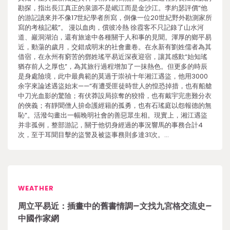
勘探，指出長江真正的泉源不是岷江而是金沙江。李約瑟評價“他
的游記讀來并不像17世紀學者所寫，倒像一位20世紀野外勘測家所
寫的考核記載”。 漫以血肉，償彼冷熱 徐霞客不只記錄了山水河
道、巖洞湖泊，還有旅途中各種關于人和事的見聞。渾厚的鄉平易
近，動蕩的歲月，交錯成明末的社會畫卷。在永新有劉姓儒者為其
借宿，在永州有窮苦的鄧姓瑤平易近深夜迎宿，讓其感歎“始知瑤
猶存前人之厚也”，為其旅行過程增加了一抹熱色。但更多的時辰
是身處險境，此中最典範的莫過于崇禎十年湘江遇盜，他用3000
余字來論述遇盜始末——“有遭受匪徒時世人的惶恐掉措，也有船艙
中刀光血影的驚險；有伏莽設局掠奪的狡猾，也有戴宇完患難分衣
的俠義；有靜聞僧人拚命護經籍的孤勇，也有石瑤庭以怨報德的無
恥”。活潑勾畫出一幅晚明社會的善惡眾生相。現實上，湘江遇盜
并非孤例，整部游記，關于他切身經過的事況響馬的事務合計4
次，至于耳聞目擊的盜警及被盜事務則多達31次。…
WEATHER
周立平易近：插畫中的舊書情調–文找九宮格交流史–
中國作家網