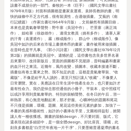
該書不成朋分的一部門。秦牧的一本《巨手》（國民文學出書社
1979年8月版）封面和插圖都是畫家袁運甫。袁師長教師的畫，明
快的線條中不乏古代感，很有裝潢性，合適做插畫。 艾蕪的《南
行記續篇》（作家出書社1964年9月版），文前赫然有插圖目錄，
本來也是貴氣奢華聲勢：野牛寨（吳冠中作）、芒景寨（蔣正鴻
作）、姐哈寨（徐啟雄作）、邊境女教員（姚有多作）、邊寨人家
的汗青（袁運甫作）、霧（柳成蔭作）、群山中（柳成蔭作)。像
吳冠中如許的后來在市場上畫價奇昂的畫家，畫作被用來做插圖，
在昔時也是平凡事。《郭小川詩選》（國民文學出書社1979年12月
第2版）的插圖就是吳冠中。遺憾的是，這些書包含良多世界名著
后來重印、改排新版后，里面的插圖都不見蹤跡，昔時編纂和畫家
的血汗付之東流。近幾年，風尚改變，插圖本、收藏本接連不斷，
插畫似有卷土重來之勢。我不知足的是，這都是貴氣奢華裝、“收
藏版”，不像是給平凡人讀的，甚至只預計讓人“收藏”，不像要人
日常瀏覽。實在，美應該在日常生涯中煥產生命力，也只要如許才
最有性命力。我仍是悼念那些通俗的小冊子、平裝本，從中照樣可
以或許享用到貴氣奢華的、特別的裝幀聲勢。在冬日的午后，沏一
杯熱茶，有心無意地翻起來，那才舒服。 心曠神怡的題圖和尾花
不只僅是插圖，環襯、題圖、尾花這些美術元素的參加，加強了一
本書的美感和藝術性，如許的小書捧在手里，文圖相得益彰，掀開
讓人有一種收獲感。圖書的裝幀design，不只要封面、版式，它
還表現在諸多細節中，是一個全體design。好比扉頁、環襯，此
刻良多書都是“白茫茫年夜地一片干凈”，只要墨豬普通凝滯的書名