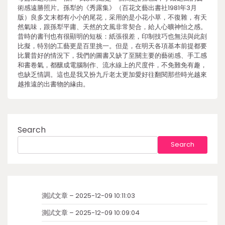
術感遠勝照片。孫犁的《秀露集》（百花文藝出書社1981年3月
版）良多文末都有小小的尾花，采用的是小花小草，不復雜，有天
然氣味，跟孫犁平庸、天然的文風非常契合，給人心曠神怡之感。
昔時的書刊也有很顯明的短板：紙張很差，印制技巧也無法與此刻
比擬，特別的工藝更是百里挑一。但是，在明天各項基本前提都要
比曩昔好的情況下，我們的圖書又缺了至關主要的藝術感、手工感
和書卷氣，都釀成電腦制作、流水線上的尺度件，不免難免有趣，
也缺乏情調。這也是我又扮九斤老太更加愛好往翻閱那些時光越來
越推遠的出書物的緣由。
Search
Search
測試文章 – 2025-12-09 10:11:03
測試文章 – 2025-12-09 10:09:04