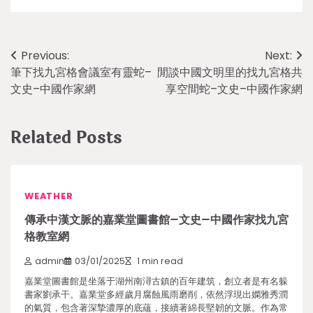
Post
Previous:
Next:
筆下找九宮格會議室有靈蛇–
閒談中國文明里的找九宮格共
navigation
文史–中國作家網
享空間蛇–文史–中國作家網
Related Posts
WEATHER
傳承中漢文脈的嘉業堂圖書館–文史–中國作家找九宮
格教室網
admin
03/01/2025
1 min read
嘉業堂圖書館是坐落于湖州南潯古鎮的百年建筑，創立者是有名躲
書家劉承干。嘉業堂多經歲月腐蝕風雨磨削，依然浮現出嫻雅秀潤
的氣質，包含著深摯濃厚的底蘊，接續著綿長堅韌的文脈。作為常