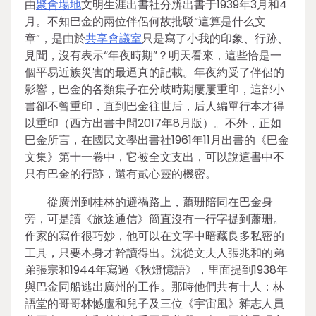
由
聚會場地
文明生涯出書社分辨出書于1939年3月和4
月。不知巴金的兩位伴侶何故批駁“這算是什么文
章”，是由於
共享會議室
只是寫了小我的印象、行跡、
見聞，沒有表示“年夜時期”？明天看來，這些恰是一
個平易近族災害的最逼真的記載。年夜約受了伴侶的
影響，巴金的各類集子在分歧時期屢屢重印，這部小
書卻不曾重印，直到巴金往世后，后人編單行本才得
以重印（西方出書中間2017年8月版）。不外，正如
巴金所言，在國民文學出書社1961年11月出書的《巴金
文集》第十一卷中，它被全文支出，可以說這書中不
只有巴金的行跡，還有貳心靈的機密。
從廣州到桂林的避禍路上，蕭珊陪同在巴金身
旁，可是讀《旅途通信》簡直沒有一行字提到蕭珊。
作家的寫作很巧妙，他可以在文字中暗藏良多私密的
工具，只要本身才幹讀得出。沈從文夫人張兆和的弟
弟張宗和1944年寫過《秋燈憶語》，里面提到1938年
與巴金同船逃出廣州的工作。那時他們共有十人：林
語堂的哥哥林憾廬和兒子及三位《宇宙風》雜志人員