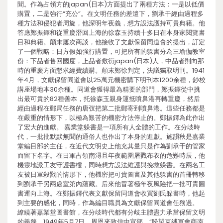
聞。作為占領方的japan(日本)方面提出了兩種方法：一是以低價
購置，二是強行“充公”。在文明任務的差遣下，劉承干經由過程多
種方法和侵犯者周旋，他深明年夜義，想方設法護持可貴典籍。他
答應鄭振鐸和從重慶潛回上海的徐森玉持續十多日在本身家閱覽書
目和典籍。顛末屢次商談，他接收了文獻保留同道會的提出，訂定
了一個戰略：日方假如強行購置，可把所有的躲書分為三瑜伽教室
份：下品者售回國度，上品者敷衍japan(日本)人，中品者則向那
時的重慶方面懇求經費續購。顛末鄭徐判定，決議獨取明刊。1941
年4月，文獻保留同道會以25萬元機密購下明刊本1200余種，鈔校
講座場地本30余種。同道會獲得最為精要的部門，鄭振鐸從中挑
出最可貴的82種善本，托徐森玉親身運抵噴鼻港再轉重慶，然后
經由過程在郵局任務的唐弢把第二批郵寄到噴鼻港。這些任務都是
在嚴重的情形下，以極為艱苦的機密方法停止的。鄭振鐸為此作出
了宏大的進獻。 嘉業堂躲書是一項所有人全體的工作。在分歧時
代，一批批默默無聞的通俗人也作出了本身的進獻。施韻秋是嘉業
堂編目部的主任，在近代文明史上他充其量只是作為劉承干的管家
而留下名字。在日軍占領南潯且年夜範圍屠戮布衣的危難時辰，他
機靈地派工友守護書樓，同時想方設法維護與挽救躲書。在兩名工
友被日軍殺戮的情形下，他機密把可貴圖書及其他躲書的首冊轉移
到劉承干另兩處室第內蘊藏。后來他冒著極年夜風險把一批可貴圖
書運向上海。在鄭振鐸代表文獻保留同道會收買劉氏躲書時，他起
到主要的感化，同時，作為編目職員為文獻保留同道會任務過。
繚繞著嘉業堂圖書館，在分歧時代都有分歧主體盡力承當保留文明
的義務。1949年5月7日，周恩來致信中宣部，“盼望束縛軍會商南