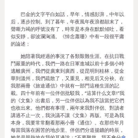
巴金的文字平白如話，早年，情感彭湃，中年以
后，逐步控制。到了暮年，年夜風年夜浪都顛末了，
聲嘶力竭的呼號沒有了，時常是本身在默默傾吐，看
似安靜，卻波瀾洶涌。《悼念蕭珊》中有一段很平庸
的論述：
她陪著我經過的事況了各類艱難生涯。在抗日戰
鬥嚴重的時代，我們一路在日軍進城以前十多個小時
逃離廣州，我們從廣東到廣西，從昆明到桂林，從金
華到溫州，我們疏散了，又重見，相見后又分袂。在
我那兩冊《旅途通信》中就有一部門這種生涯的記
載。四十年前有一位伴侶批駁我，“這算什么文章!”我
的《文集》出書后，另一位伴侶以為我不該當把它們
也收出來。他們都有事理，兩年來我對伴侶、對讀者
講過不止一次，我決議不讓《文集》再版。可是為我
本身，我要常常翻看那兩小冊《通信》。在那些年月
每當我落在困苦的地步里、伴侶們分道揚鑣的時辰，
她老是親熱地在我的耳邊說：“不要難熬，我不會分
會