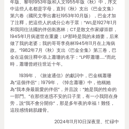
年版、黎明1953年版和人文1955年版《秋》中，序文
中這些人名都是字母，直到《秋》支出《巴金文集》
第六卷（國民文學出書社1953年10月版），巴金才加
了注釋，把這些人的成分公布于眾：“WL是1927年1月
和我同往法國的伴侶衛惠林；CT是散文作家繆崇群，
1945年1月病逝世在重慶；LP那時是我的未婚妻，后來
做了我的老婆；我的哥哥李堯林1945年11月在上海病
故。”1982年7月《秋》支出《巴金全集》第三卷，巴
金在這個注釋中添上蕭珊的名字：“LP即蕭珊……”而此
時，蕭珊曾經往世近十年。
1939年，《旅途通信》的獻詞中，巴金稱蕭珊
為“這個伴侶”；1979年，《悼念蕭珊》中，他稱她
為“我本身最親愛的伴侶”，并且說：“她是我的性命的
一部門。”在那些迷惑不安的日子里，有一小我陪在身
旁，說“我不會分開你”，那是多年夜的幸福！難怪，
這段感情銘肌鏤骨。
2024年11月10日深夜里、忙碌中