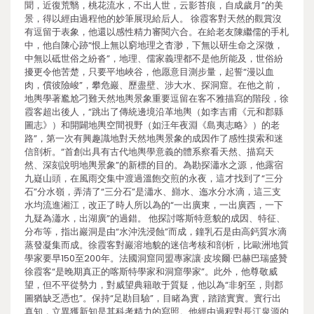
聞，近復荒翳，桃花流水，不出人世，云影苔痕，自成歲月”的美
景，得以經由過程他的妙筆展現給后人。 徐霞客對天然的觀賞沒
有逗留于表象，他還以感性精力審閱六合。在給老友陳繼儒的手札
中，他自陳心跡“恨上無以窮地理之杳渺，下無以研生命之深微，
中無以砥世俗之紛沓”，地理、儒家義理都不是他所能及，世俗紛
擾更令他苦楚，只要平地峽谷，他愿意目測步量，起誓“漫以血
肉，償彼險峻”，攀危巖、歷盡壁、涉大水、探洞窟。在他之前，
地輿學著尷尬刁難天然地輿景象重要逗留在客不雅描寫的階段，徐
霞客超出後人，“跳出了傳統邊境沿革地輿（如李吉甫《元和郡縣
圖志》）和開闢地輿空間視野（如汪年夜淵《島夷志略》）的老
路”，第一次有興趣識地對天然地輿景象的成因作了感性摸索和迷
信剖析。“首創出具有古代地輿學意義的體系察看天然、描寫天
然、深刻說明地輿景象”的新標的目的。為勘探瀟水之源，他露宿
九嶷山頭，在風雨交集中渡過溫飽交煎的永夜，這才找到了“三分
石”分水嶺，弄清了“三分石”是瀟水、巋水、迤水分水滴，這三支
水均流進湘江，改正了時人所以為的“一出廣東，一出廣西，一下
九疑為瀟水，出湖廣”的過錯。 他探討喀斯特意貌的成因、特征、
分布等，指出巖洞是由“水沖洗浸蝕”而成，鐘乳石是由高鈣質水滴
蒸發凝集而成。徐霞客對巖溶地貌的迷信考核和剖析，比歐洲地質
學家要早150至200年。法國洞窟同盟專家讓·皮埃爾·巴赫巴瑞盛贊
徐霞客“是晚期真正的喀斯特學家和洞窟學家”。此外，他尊敬威
望，但不平從勢力，對威望典籍敢于質疑，他以為“非躬至，則郡
圖猶缺乏憑也”。保持“足勘目驗”，目睹為實，踏踏實實。實行出
真知，立異獲新知是其科考精力的寫照。他經由過程對長江泉源的