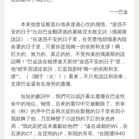
——巴金
本來他曾這般直白地表達過心坎的感情。“迷惑不
安的日子”出自巴金翻譯過的屠格涅夫散文詩《俄羅斯
說話》：“在迷惑不安的日子里，在苦楚地煩惱著內陸
命運的日子里，只要你是我獨一的依附和支撐！啊，
巨大的、無力的、真正的的、不受拘束的俄羅斯的說
話啊！”巴金說在狼煙連天那些“迷惑不安的日子”里，
他“經常背誦這首詩，它是我那時‘獨一的依附和支
撐’”。（《關于〈火〉》）看來，不只有說話和崇奉，
支撐巴金還有在身旁的蕭珊。
短短的獻詞中，我們可以或許看出蕭珊在巴金性
命中的地位。惋惜，后來的重印中它被刪除了。所幸
在《秋》的序中巴金再次提到在艱難的日子里有四小
我鼓舞了他，乃至轉變了小說預約下訂的灰色終
局，“我此刻把這本書獻給他們”：“遠在成都的WL，在
石屏的CT，在昆明的LP，和我的哥哥。”在開通1940