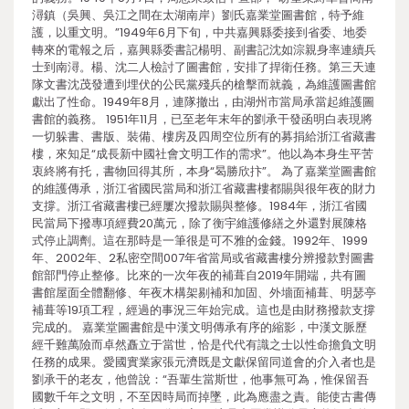
潯鎮（吳興、吳江之間在太湖南岸）劉氏嘉業堂圖書館，特予維
護，以重文明。”1949年6月下旬，中共嘉興縣委接到省委、地委
轉來的電報之后，嘉興縣委書記楊明、副書記沈如淙親身率連續兵
士到南潯。楊、沈二人檢討了圖書館，安排了捍衛任務。第三天連
隊文書沈茂發遭到埋伏的公民黨殘兵的槍擊而就義，為維護圖書館
獻出了性命。1949年8月，連隊撤出，由湖州市當局承當起維護圖
書館的義務。 1951年11月，已至老年末年的劉承干發函明白表現將
一切躲書、書版、裝備、樓房及四周空位所有的募捐給浙江省藏書
樓，來知足“成長新中國社會文明工作的需求”。他以為本身生平苦
衷終將有托，書物回得其所，本身“曷勝欣抃”。 為了嘉業堂圖書館
的維護傳承，浙江省國民當局和浙江省藏書樓都賜與很年夜的財力
支撐。浙江省藏書樓已經屢次撥款賜與整修。1984年，浙江省國
民當局下撥專項經費20萬元，除了衡宇維護修繕之外還對展陳格
式停止調劑。這在那時是一筆很是可不雅的金錢。1992年、1999
年、2002年、2私密空間007年省當局或省藏書樓分辨撥款對圖書
館部門停止整修。比來的一次年夜的補葺自2019年開端，共有圖
書館屋面全體翻修、年夜木構架剔補和加固、外墻面補葺、明瑟亭
補葺等19項工程，經過的事況三年始完成。這也是由財務撥款支撐
完成的。 嘉業堂圖書館是中漢文明傳承有序的縮影，中漢文脈歷
經千難萬險而卓然矗立于當世，恰是代代有識之士以性命擔負文明
任務的成果。愛國實業家張元濟既是文獻保留同道會的介入者也是
劉承干的老友，他曾說：“吾輩生當斯世，他事無可為，惟保留吾
國數千年之文明，不至因時局而掉墜，此為應盡之責。能使古書傳