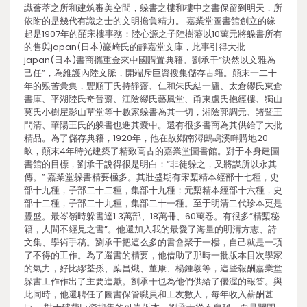
識薈萃之所和建筑審美空間，躲書之樓和樓中之書保留到明天，所
依附的是幾代有識之士的文明擔負精力。 嘉業堂圖書館創立的緣
起是1907年的皕宋樓事務：陸心源之子陸樹藩以10萬元將躲書所有
的售與japan(日本)巖崎氏的靜嘉堂文庫，此事引得大批
japan(日本)書商攜重金來中國購置典籍。劉承干“決然以文雅為
己任”，為維護內陸文脈，開端斥巨資搜集儲存古籍。顛末一二十
年的艱苦彙集，豐順丁氏持靜齋、仁和朱氏結一廬、太倉繆氏東倉
書庫、平湖陸氏奇晉齋、江陰繆氏藝風堂、甬東盧氏抱經樓、獨山
莫氏小樹屋影山草堂等十數家躲書為其一切，湘陰郭調元、諸暨王
問清、華陽王氏的躲書也進其囊中。還有很多書商為其供給了大批
精品。為了儲存典籍，1920年，他在故鄉南潯鷓鴣溪畔購地20
畝，顛末4年時光建築了精致高古的嘉業堂圖書館。對于本身建圖
書館的目標，劉承干說得很是明白：“非徒躲之，又將謀所以永其
傳。” 嘉業堂躲書精要極多。其壯盛期有宋槧精本經部十七種，史
部十九種，子部二十二種，集部十九種；元槧精本經部十六種，史
部十二種，子部二十九種，集部二十一種。至于明清二代珍本更是
豐盛。最岑嶺時躲書達1.3萬部、18萬冊、60萬卷。有很多“精槧秘
籍，人間不經見之書”。他還加入我的最愛了海量的明清方志、詩
文集、學術手稿。劉承干把這么多的書會聚于一樓，自己就是一項
了不得的工作。為了選書的精要，他借助了那時一批版本目次學家
的氣力，好比繆荃孫、葉昌熾、董康、楊鍾羲等，這些報酬嘉業堂
躲書工作作出了主要進獻。劉承干也為他們供給了優渥的報答。與
此同時，他還聘任了圖書保管職員和工友數人，每年收入薪酬甚