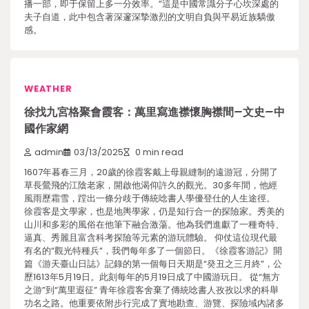
播一部，即于保留上多一分效率。”這是中國常識分子心坎深處的
夫子自道，此中包含著深邃深摯激烈的文明自負與平易近族驕傲
感。
WEATHER
徐找九宮格聚會霞客：萬里寫進襟懷胸襟間–文史–中
國作家網
admin
03/13/2025
0 min read
1607年暮春三月，20歲的徐霞客戴上母親縫制的遠游冠，分開了
草長鶯飛的江陰老家，開啟他渴仰許久的觀光。30多年間，他經
風雨歷霜雪，蹚出一條分歧于傳統唸書人學優登仕的人生途徑。
徐霞客是文學家，也是地輿學家，仍是知行合一的探險家。秀美的
山川和多彩的風俗在他筆下融合激蕩。他為我們進獻了一種奇特、
逼真、秀麗且富含科考探險等元素的游玩體驗。 仰仗這位現代最
有名的“觀光特種兵”，我們每年多了一個節日。《徐霞客游記》開
篇《游天臺山日誌》記錄的第一個每日天期是“癸丑之三月終”，公
歷1613年5月19日。此刻每年的5月19日成了中國游玩日。 從“無方
之游”到“萬里遐征” 青年徐霞客舍棄了傳統唸書人孜孜以求的科舉
功名之路。他重要依附步行完成了實地勘查、游覽、探險域內諸多