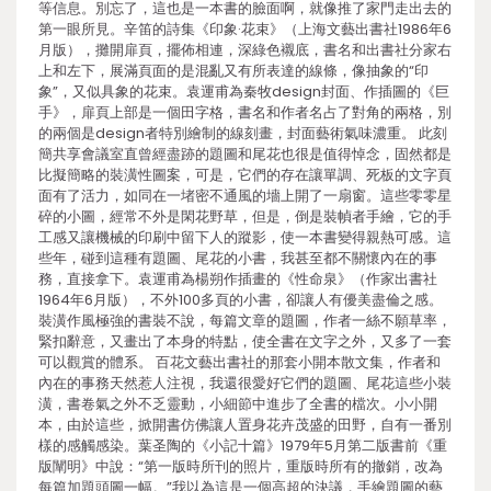
等信息。別忘了，這也是一本書的臉面啊，就像推了家門走出去的
第一眼所見。辛笛的詩集《印象·花束》（上海文藝出書社1986年6
月版），攤開扉頁，擺佈相連，深綠色襯底，書名和出書社分家右
上和左下，展滿頁面的是混亂又有所表達的線條，像抽象的“印
象”，又似具象的花束。袁運甫為秦牧design封面、作插圖的《巨
手》，扉頁上部是一個田字格，書名和作者名占了對角的兩格，別
的兩個是design者特別繪制的線刻畫，封面藝術氣味濃重。 此刻
簡共享會議室直曾經盡跡的題圖和尾花也很是值得悼念，固然都是
比擬簡略的裝潢性圖案，可是，它們的存在讓單調、死板的文字頁
面有了活力，如同在一堵密不通風的墻上開了一扇窗。這些零零星
碎的小圖，經常不外是閑花野草，但是，倒是裝幀者手繪，它的手
工感又讓機械的印刷中留下人的蹤影，使一本書變得親熱可感。這
些年，碰到這種有題圖、尾花的小書，我甚至都不關懷內在的事
務，直接拿下。袁運甫為楊朔作插畫的《性命泉》（作家出書社
1964年6月版），不外100多頁的小書，卻讓人有優美盡倫之感。
裝潢作風極強的書裝不說，每篇文章的題圖，作者一絲不願草率，
緊扣辭意，又畫出了本身的特點，使全書在文字之外，又多了一套
可以觀賞的體系。 百花文藝出書社的那套小開本散文集，作者和
內在的事務天然惹人注視，我還很愛好它們的題圖、尾花這些小裝
潢，書卷氣之外不乏靈動，小細節中進步了全書的檔次。小小開
本，由於這些，掀開書仿佛讓人置身花卉茂盛的田野，自有一番別
樣的感觸感染。葉圣陶的《小記十篇》1979年5月第二版書前《重
版闡明》中說：“第一版時所刊的照片，重版時所有的撤銷，改為
每篇加題頭圖一幅。”我以為這是一個高超的決議，手繪題圖的藝