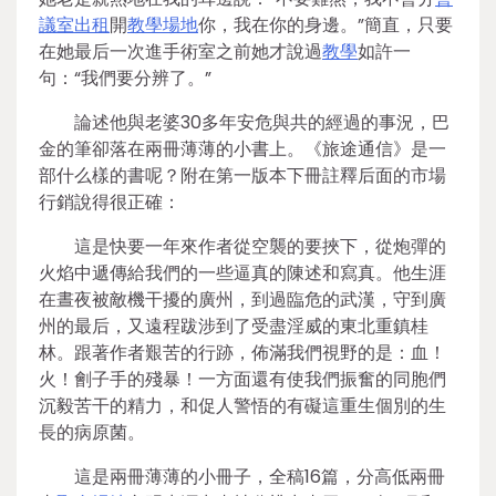
議室出租
開
教學場地
你，我在你的身邊。”簡直，只要
在她最后一次進手術室之前她才說過
教學
如許一
句：“我們要分辨了。”
論述他與老婆30多年安危與共的經過的事況，巴
金的筆卻落在兩冊薄薄的小書上。《旅途通信》是一
部什么樣的書呢？附在第一版本下冊註釋后面的市場
行銷說得很正確：
這是快要一年來作者從空襲的要挾下，從炮彈的
火焰中遞傳給我們的一些逼真的陳述和寫真。他生涯
在晝夜被敵機干擾的廣州，到過臨危的武漢，守到廣
州的最后，又遠程跋涉到了受盡淫威的東北重鎮桂
林。跟著作者艱苦的行跡，佈滿我們視野的是：血！
火！劊子手的殘暴！一方面還有使我們振奮的同胞們
沉毅苦干的精力，和促人警悟的有礙這重生個別的生
長的病原菌。
這是兩冊薄薄的小冊子，全稿16篇，分高低兩冊