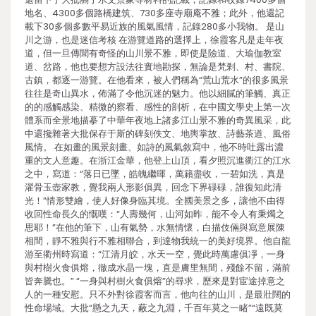
地名、4300多個路橋建筑、730多座寺廟庵不雅；此外，他還記
載下30多個多數平易近族的風氣風情，記錄280多小我物。 是山
川之游，也是迷信考核 在游覽道路的選擇上，徐霞客凡是走年夜
道，但一旦傳聞有奇怪的山川景不雅，即使是險道、大瑜伽教室
道、岔路，他也要想方設法往實地勘探，無論是梵剎、村、書院、
古鎮，都逐一游覽。在他看來，被人們稱為“荒山荒水”的很多風景
往往是奇山異水，佈滿了令他沉迷的魅力。他以細膩的筆觸、真正
的的感觸感染、精微的察看、感性的剖析，在中國文學史上第一次
體系而全景地描摹了中華年夜地上諸多江山景不雅的奇異風采，此
中還攙雜著大批保存于斯的碑刻佚文、地輿掌故、詩藝茶道、風俗
風情。 在如畫的風景刻畫、如詩的風氣敘寫中，他不時吐露出濃
重的文人意趣。在浙江金華，他登上山頂，看夕照沉進衢江的江水
之中，寫道：“落日已墜，皓魄繼暉，萬籟盡收，一碧如洗，真是
濯骨玉壺家教，覺我兩人形影俱異，回念下界碌碌，誰復知此清
光！”情形雙繪，使人好像身臨其境。全國美景之多，讓他不由得
收回性命長久的慨嘆：“人壽幾何，山河如昨，能不令人有秉燭之
思耶！”在他的筆下，山有氣勢，水無情懷，白描伎倆與寫意展陳
相間，靜不雅與行不雅相聯合，到達物我統一的美好境界。他自龍
游至衢州時寫道：“江清月皎，水天一空，覺此時萬慮俱凈，一身
與村樹火食俱熔，徹成水晶一塊，直是膚里無間，殘餘不留，滿前
皆奔騰也。” “一身與村樹火食俱熔”的尋求，歷來是對宦途掉意之
人的一種安慰。只不外對徐霞客而言，他向往的山川，是最壯闊的
性命場域。大批“懸之九天，蔽之九淵，千百年莫之一睹”“遠既莫