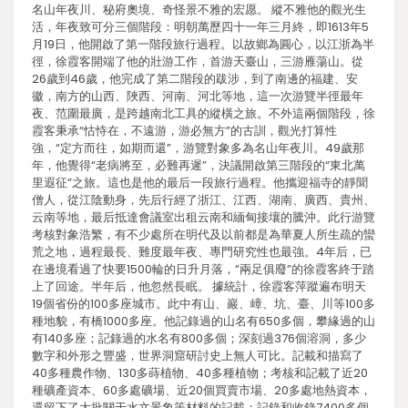
名山年夜川、秘府奧境、奇怪景不雅的宏愿。 縱不雅他的觀光生
活，年夜致可分三個階段：明朝萬歷四十一年三月終，即1613年5
月19日，他開啟了第一階段旅行過程。以故鄉為圓心，以江浙為半
徑，徐霞客開端了他的壯游工作，首游天臺山，三游雁蕩山。從
26歲到46歲，他完成了第二階段的跋涉，到了南邊的福建、安
徽，南方的山西、陜西、河南、河北等地，這一次游覽半徑最年
夜、范圍最廣，是跨越南北工具的縱橫之旅。不外這兩個階段，徐
霞客秉承“怙恃在，不遠游，游必無方”的古訓，觀光打算性
強，“定方而往，如期而還”，游覽對象多為名山年夜川。49歲那
年，他覺得“老病將至，必難再遲”，決議開啟第三階段的“東北萬
里遐征”之旅。這也是他的最后一段旅行過程。他攜迎福寺的靜聞
僧人，從江陰動身，先后行經了浙江、江西、湖南、廣西、貴州、
云南等地，最后抵達會議室出租云南和緬甸接壤的騰沖。此行游覽
考核對象浩繁，有不少處所在明代及以前都是為華夏人所生疏的蠻
荒之地，過程最長、難度最年夜、專門研究性也最強。4年后，已
在邊境看過了快要1500輪的日升月落，“兩足俱廢”的徐霞客終于踏
上了回途。半年后，他忽然長眠。 據統計，徐霞客萍蹤遍布明天
19個省份的100多座城市。此中有山、巖、嶂、坑、臺、川等100多
種地貌，有橋1000多座。他記錄過的山名有650多個，攀緣過的山
有140多座；記錄過的水名有800多個；深刻過376個溶洞，多少
數字和外形之豐盛，世界洞窟研討史上無人可比。記載和描寫了
40多種農作物、130多蒔植物、40多種植物；考核和記載了近20
種礦產資本、60多處礦場、近20個買賣市場、20多處地熱資本，
還留下了大批關于水文景象等材料的記載；記錄和收錄7400多個