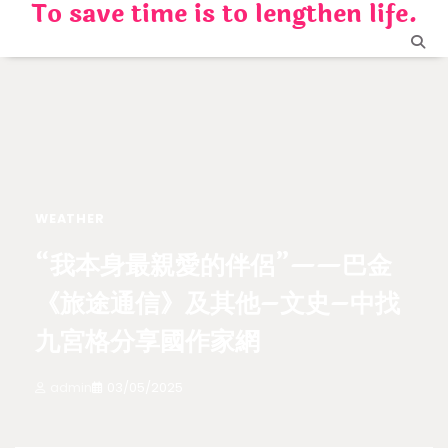
To save time is to lengthen life.
Skip
to
content
WEATHER
“我本身最親愛的伴侶”——巴金
《旅途通信》及其他–文史–中找
九宮格分享國作家網
admin
03/05/2025