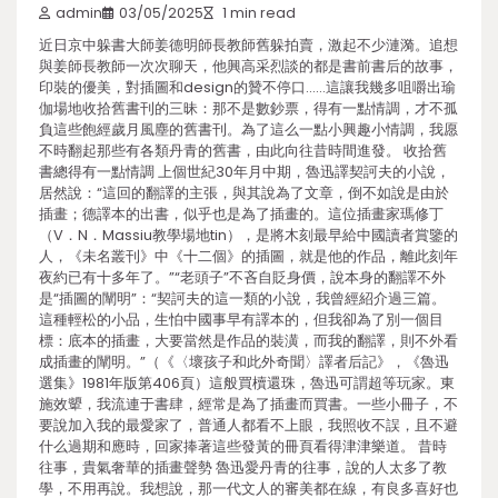
admin
03/05/2025
1 min read
近日京中躲書大師姜德明師長教師舊躲拍賣，激起不少漣漪。追想
與姜師長教師一次次聊天，他興高采烈談的都是書前書后的故事，
印裝的優美，對插圖和design的贊不停口……這讓我幾多咀嚼出瑜
伽場地收拾舊書刊的三昧：那不是數鈔票，得有一點情調，才不孤
負這些飽經歲月風塵的舊書刊。為了這么一點小興趣小情調，我愿
不時翻起那些有各類丹青的舊書，由此向往昔時間進發。 收拾舊
書總得有一點情調 上個世紀30年月中期，魯迅譯契訶夫的小說，
居然說：“這回的翻譯的主張，與其說為了文章，倒不如說是由於
插畫；德譯本的出書，似乎也是為了插畫的。這位插畫家瑪修丁
（V．N．Massiu教學場地tin），是將木刻最早給中國讀者賞鑒的
人，《未名叢刊》中《十二個》的插圖，就是他的作品，離此刻年
夜約已有十多年了。”“老頭子”不吝自貶身價，說本身的翻譯不外
是“插圖的闡明”：“契訶夫的這一類的小說，我曾經紹介過三篇。
這種輕松的小品，生怕中國事早有譯本的，但我卻為了別一個目
標：底本的插畫，大要當然是作品的裝潢，而我的翻譯，則不外看
成插畫的闡明。”（《〈壞孩子和此外奇聞〉譯者后記》，《魯迅
選集》1981年版第406頁）這般買櫝還珠，魯迅可謂超等玩家。東
施效顰，我流連于書肆，經常是為了插畫而買書。一些小冊子，不
要說加入我的最愛家了，普通人都看不上眼，我照收不誤，且不避
什么過期和應時，回家捧著這些發黃的冊頁看得津津樂道。 昔時
往事，貴氣奢華的插畫聲勢 魯迅愛丹青的往事，說的人太多了教
學，不用再說。我想說，那一代文人的審美都在線，有良多喜好也