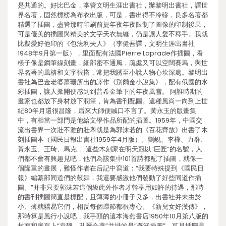
是共通的。好比巴金，掌管文明生涯出書社，辦黎明出書社，譯世
界名著，固然標榜為布衣出版，可是，書出得不冷磣，良多名著都
精選了插圖，盡管那時印刷前提年夜年夜限制了圖像的印制後果，
可是優美的插圖與精美的文字天衣無縫，仍是讓人愛不釋手。我就
比擬愛好他印的《包法利夫人》（李健吾譯，文明生涯出書社
1948年9月第一版），里面配有法國Pierre Laprade作插圖，看
樣子像是鋼筆線刻畫，細部密不通風，疏處又可以空闊賽馬，與世
界名著的風格和文字很搭，常把我誘至小說人物心坎深處。黎明出
書社為巴金老婆蕭珊所出的譯作《別爾金小說集》，配有俄國的水
彩插圖，讓人掀開便感到到普希金筆下的年夜風雪。 阿誰時期的
畫家也都放下身材放下潤筆，肯為書刊配圖。這種風尚一向到上世
紀80年月還很昌隆，后來大師便緘口不言了。黃永玉的版畫集
中，有相當一部門是他給文學作品所配的插圖。1959年，中國交
流出書界一次壯不雅的壯舉就是為郭沫若的《百花齊放》出書了木
刻插圖本（國民日報出書社1959年4月版）。劉峴、李樺、力群、
黃永玉、王琦、馬克……這些木刻家在明天冠以“巨匠”的名號，人
們都不會有興趣見吧，他們為該集中101首詩都配了插圖，就像一
個隆重的畫展，難怪作者在后記中寫道：“我要特殊提到《國民日
報》編纂部同道們的鼓舞，我還要感激他們發動了好些同道作插
圖。”并非只要郭沫若這個級此外作者才幹享用如許的待遇，那時
的書刊插圖簡直是標配，且薄薄的小冊子良多，出書社并未由於
小、薄就驕易它們，相反每個環節都很專心。《新兒女好漢傳》，
那時算是風行小說吧，我手頭的這本海燕書店1950年10月第八版的
封面和扉頁上“袁靜、孔厥合著”并排的是“彥涵插圖”，可見插圖是