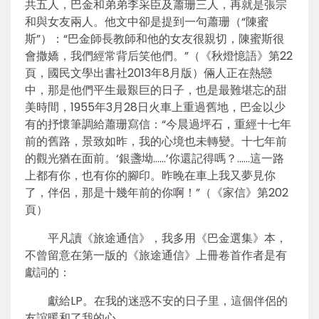
共五人，巴金和弟弟李采臣及蕭珊三人，再就是張宗
和與女友兩人。他文中卻是提到一句蕭珊（“陳蜜
斯”）：“巴金師長教師和他的女友很親切，陳蜜斯很
會撒嬌，我們經常背后笑他們。”（《秋燈憶語》第22
頁，國民文學出書社2013年8月版）倆人正在熱戀
中，那是他們平生最艱巨的日子，也是最難堪忘的甜
美時間，1955年3月28日火車上重過舊地，巴金以少
有的抒懷筆調給蕭珊寫信：“今晨過坪石，重經十七年
前的舊路，景致如昨，我的心境也未轉變。十七年前
的觀光猶在面前。‘銀盞坳……’你還記得嗎？……這一路
上都有你，也有你的腳印。昨晚在車上我又夢見你
了，伴侶，那是十幾年前的你啊！”（《家信》第202
頁）
平凡讀《旅途通信》，我多用《巴金選集》本，
不曾留意在第一版的《旅途通信》上冊卷首作者是有
獻詞的：
獻給LP。在我的迷惑不安的日子里，這個伴侶的
友誼暖和了我的心。