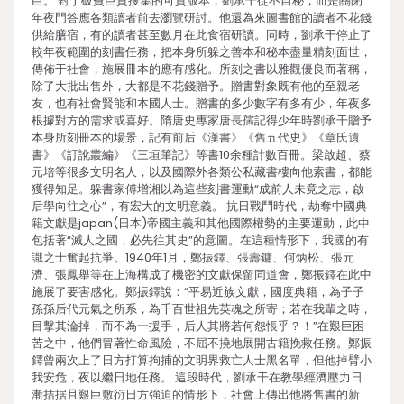
巨。 對于破費巨資搜集的可貴版本，劉承干從不自秘，而是關閉
年夜門答應各類讀者前去瀏覽研討。他還為來圖書館的讀者不花錢
供給膳宿，有的讀者甚至數月在此食宿研讀。同時，劉承干停止了
較年夜範圍的刻書任務，把本身所躲之善本和秘本盡量精刻面世，
傳佈于社會，施展冊本的應有感化。所刻之書以雅觀優良而著稱，
除了大批出售外，大都是不花錢贈予。贈書對象既有他的至親老
友，也有社會賢能和本國人士。贈書的多少數字有多有少，年夜多
根據對方的需求或喜好。隋唐史專家唐長孺記得少年時劉承干贈予
本身所刻冊本的場景，記有前后《漢書》《舊五代史》《章氏遺
書》《訂訛叢編》《三垣筆記》等書10余種計數百冊。梁啟超、蔡
元培等很多文明名人，以及國際外各類公私藏書樓向他索書，都能
獲得知足。躲書家傅增湘以為這些刻書運動“成前人未竟之志，啟
后學向往之心”，有宏大的文明意義。 抗日戰鬥時代，劫奪中國典
籍文獻是japan(日本)帝國主義和其他國際權勢的主要運動，此中
包括著“滅人之國，必先往其史”的意圖。在這種情形下，我國的有
識之士奮起抗爭。1940年1月，鄭振鐸、張壽鏞、何炳松、張元
濟、張鳳舉等在上海構成了機密的文獻保留同道會，鄭振鐸在此中
施展了要害感化。鄭振鐸說：“平易近族文獻，國度典籍，為子子
孫孫后代元氣之所系，為千百世祖先英魂之所寄；若在我輩之時，
目擊其淪掉，而不為一援手，后人其將若何怨悵乎？！”在艱巨困
苦之中，他們冒著性命風險，不屈不撓地展開古籍挽救任務。鄭振
鐸曾兩次上了日方打算拘捕的文明界救亡人士黑名單，但他掉臂小
我安危，夜以繼日地任務。 這段時代，劉承干在教學經濟壓力日
漸拮据且艱巨敷衍日方強迫的情形下，社會上傳出他將售書的新