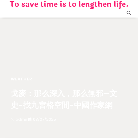
To save time is to lengthen life.
Skip
to
content
WEATHER
戈麥：那么深入，那么無邪–文
史-找九宮格空間-中國作家網
admin
03/07/2025