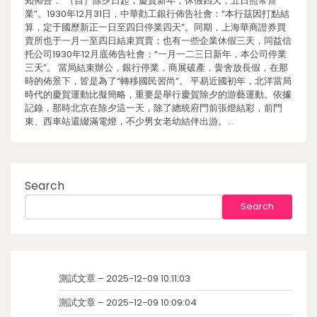
知佈告：“（自）除夕日起，慶賀新年，休假四天，五日照常營
業”。1930年12月31日，中華勸工銀行佈告社會：“本行茲因打點結
算，定于國歷新正一日至四日停業四天”。同期，上海華商證券買
賣所也于一月一至四日結束買賣；也有一些企業休假三天，同益信
托公司1930年12月底佈告社會：“一月一二三日新年，本公司停業
三天”。 當局結束辦公，銀行停業，商展破產，黌舍放長假，在那
時的佈景下，皆是為了“轉移國民習尚”。 平易近國初年，北洋當局
時代的慶賀運動比擬簡略，重要是舉行慶賀除夕的游藝運動。依據
記錄，那時北京在除夕這一天，除了總統府門前張燈結彩，前門
東、西車站還綴滿電燈，不少男女老幼結伴出游。…
Search
Search
測試文章 – 2025-12-09 10:11:03
測試文章 – 2025-12-09 10:09:04