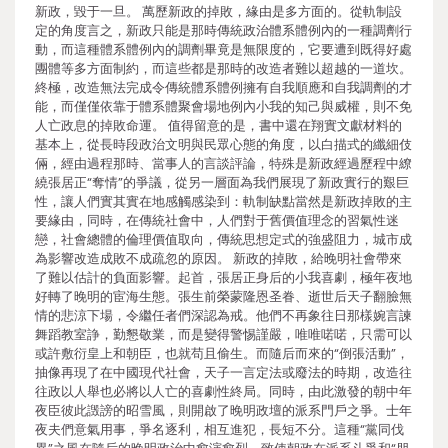
新政，毀于一旦。 萬歷新政的掉敗，緣由是多方面的。從軌制設
定的角度言之，新政只能是那時傳統政治體系體例內的一種調劑行
動，而這種體系體例內的調劑畢竟是無限度的，它要遭到既得好處
團體等多方面制約，而這些都是那時的改造者難以超越的一道坎。
終極，改造無法完成令傳統體系體例擁有自我順應和自我調劑的才
能，而僅僅依靠于體系體聚會場地例內小我的知己與威權，則不免
人亡政息的掉敗命運。 值得留意的是，書中還在翔實文獻材料的
基本上，從長時段政治文明與民眾心態的角度，以白描式的纖細伎
倆，經由過程那時、當事人的言談評論，特殊是新政經過歷程中繚
繞張居正“奪情”的爭議，從另一層面為我們展現了新政實行的艱巨
性，讓人們實其實在地感觸感染到：軌制缺點當然是新政掉敗的主
要緣由，同時，在傳統社會中，人們對于舊價值理念的習氣性迷
戀，社會總體的倫理價值取向，傳統思想定式的強盛阻力，城市成
為影響改造成敗不成疏忽的原因。 新政的掉敗，給晚明社會帶來
了難以估計的負面影響。起首，張居正身后的小我喜劇，極年夜地
好轉了晚明的宦海生態。張生前榮蒙隆恩圣眷、逝世后天子翻臉無
情的悲涼下場，令繼任者們深認為戒。他們不再象往日那樣婉言諫
舞蹈教室諍，勤懇敬業，而是變得警惕謹嚴，唯唯喏喏，只需可以
或許敷衍皇上和朝臣，也就苟且偷生。而隨后而來的“倒張活動”，
抽像再現了在中國現代社會，天子一言定法或廢法的時期，改造往
往政以人舉也必將以人亡的喜劇性終局。同時，由此激發的朝中年
夜臣彼此譭謗的昭雪風，則開啟了晚明政壇的派系門戶之爭。士年
夜夫們意氣用事，爭名逐利，相互進犯，長短不分。這種“黨同伐