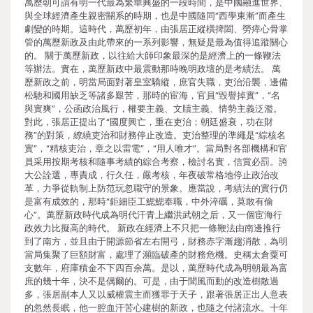
萬歷朝可謂有明一代最為繁華興盛的一段時間，是中國融進世界、
與全球經濟產生親密關系的時期，也是中國隨同“西學東漸”而產生
劇變的時期。這時代，萬歷初年，由張居正縱橫捭闔、勞瘁心骨掌
管的萬歷新政及由此帶來的一系列影響，無疑是最為值得追蹤關心
的。 關于萬歷新政，以往給大師印象最深的是經濟上的一條鞭法
等辦法。實在，萬歷新政中最震動那時晚明政壇的是考績法。 萬
歷新政之前，明當局面對著皇室驕縱，庶官失職，吏治沿襲，邊備
松馳和國用缺乏等諸多艱苦，那時的宦海，官員“毀譽掉實”，“名
與實爽”，公函政治風行，權要主義、文牘主義、情勢主義泛濫。
對此，張居正提出了“國度興亡，重在吏治；朝廷盛衰，功在財
務”的對策，繚繞吏治和財務停止改造。吏治整理的準繩是“綜核名
實”，“精核吏治，章之以雷電”，“用人唯才”。當局對各部機構和官
員采用按期考核和隨事考績的綜合考察，檢討名實，信賞必罰。誇
大公詮選，專責成，行久任，嚴考核，年夜破常格地停止政治改
革，力爭從軌制上防范玩忽職守的景象。應當說，考績法的實行仍
是富有成效的，那時“鉅細臣工鰓鰓奉職，中外淬礪，莫敢有偷
心”。萬歷新政時代成為明代汗青上繼洪武朝之后，又一個宦海行
政效力比擬高的時代。 新政在經濟上不只把一條鞭法由南邊推行
到了南方，並且由于開源節省左右開弓，財務赤字漸趨消散，為明
當局集聚了巨額財富，處理了瀕臨破產的財務危機。史稱太倉粟可
支數年，府庫積金不下四百余萬。是以，萬歷時代成為明朝最為富
庶的幾十年，決不是偶爾的。可是，由于聞風而動的改造樹敵過
多，張居副本人又以威權震主而獲罪于天子，跟著張居正出人意表
的忽然長眠，他一腔血汗苦心建樹的新政，也隨之付諸流水。十年