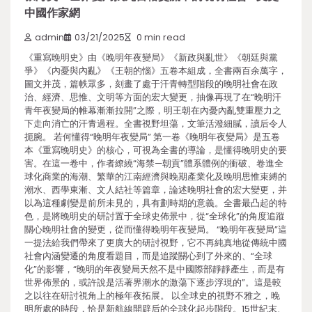
中國作家網
admin
03/21/2025
0 min read
《重寫晚明史》由《晚明年夜變局》《新政與亂世》《朝廷與黨
爭》《內憂與內亂》《王朝的惱》五卷本組成，全書兩百余萬字，
圖文并茂，篇帙眾多，刻畫了處于汗青轉型階段的晚明社會在政
治、經濟、思惟、文明等方面的宏大變更，抽像再現了在“晚明汗
青年夜變局的帷幕漸漸拉開”之際，明王朝在內憂內亂雙重壓力之
下走向消亡的汗青過程。全書視野坦蕩，文筆活潑細膩，讀后令人
扼腕。 若何懂得“晚明年夜變局” 第一卷《晚明年夜變局》是五卷
本《重寫晚明史》的核心，可視為全書的導論，是懂得晚明史的要
害。在這一卷中，作者繚繞“海禁—朝貢”體系體例的衝破、卷進全
球化商業的海潮、繁華的江南經濟與晚期產業化及晚明思惟束縛的
潮水、西學東漸、文人結社等篇章，論述晚明社會的宏大變更，并
以為這種劇變是前所未見的，具有劃時期的意義。全書最凸起的特
色，是將晚明史的研討置于全球史佈景中，從“全球化”的角度追蹤
關心晚明社會的變更，從而懂得晚明年夜變局。 “晚明年夜變局”這
一提法給我們帶來了更廣大的研討視野，它不再純真地從傳統中國
社會內涵變遷的角度看題目，而是追蹤關心到了外來的、“全球
化”的影響，“晚明的年夜變局天然不是中國際部靜靜產生，而是有
世界佈景的，或許說是活著界潮水的激蕩下逐步浮現的”。這是較
之以往在研討視角上的極年夜拓展。 以全球史的視野不雅之，晚
明所處的時段，恰是新航線開辟后的全球化起步階段。15世紀末、