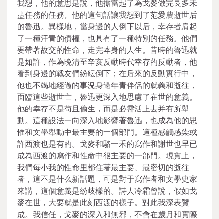
我想，他的意思是說，他擔當起了為戈麥做完良多未
盡任務的任務。他的這句話讓我想到了范愛農逝世后
的魯迅。異樣地，當身邊的人倒下以后，幸存者肩起
了一種汗青的債權，也具有了一種特別的任務。他們
要帶著故交的性命，走完本身的人生。昔時的魯迅就
是如許，作為晚清至辛亥反動時代幸存的反動者，他
看到身邊的戰友們紛紜倒下；在后來的反動實行中，
他也不竭地經過的事況身邊年青伴侶的就義和逝往，
面臨這些逝世亡，魯迅更深入地思慮了在世的意義。
他的幸存不是茍且偷生，而是必需活上去并有所舉
動。這種設法一向深入地影響著魯迅，也成為他的思
惟和文學舉動中最主要的一個部門。這種感觸感染或
許西渡也是有的。戈麥和駱一禾的寫作和謝世也早已
成為西渡的寫作和性命中很主要的一部門。現實上，
我們每小我的性命里都住著最主要、最密切的逝往
者，這不是什么新話題，可是對于寫作者和文學史家
來講，這個意義是紛歧樣的。詩人冷霜曾說，假如戈
麥在世，大要就是此刻西渡的樣子。對此我深表贊
成。我信任，戈麥的深入和無邪，不會在歲月和實際