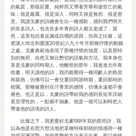
的氣質，那樣莊重、純粹而又帶著芳華和逝世亡的氣
味；很是嚴厲、很是深入，同時又很是無邪、很是密
意。我讀戈麥的詩總會生出一種感歎，感到我們明天
的良多詩人，包含良多年青的詩人都太老成了，當
然，這里包括著反諷或自嘲的原因，但與之比擬，這
更讓人悼念和愛護20世紀八九十年月那種抒懷的動聽
之處。戈麥典範地表現了那種抒懷的強度，以及那特
別的無邪、自然又無比懇切的語氣和方法。我本身也
算是戈麥的同時期人，他離世的那年，我進進北年夜
唸書，明天讀他的詩，我仍能覺得一種同齡人的熟習
和親熱，仿佛可以一會兒重回阿誰時期，重回那時的
校園。那種被塵封在汗青里的感情，仿佛永遠都不會
褪色。也正是以，戈麥的詩帶給我的感到長短常詳細
甚至理性的，一點都不抽象。他是一個可以剎時把人
帶進他的語境的詩人。
比擬之下，我更愛好戈麥1991年寫的那些詩，我
以為他是在想方想法地把某種特殊郁積的情感用一種
加倍深邃深摯、加倍復雜的方法表示出來，所以他經