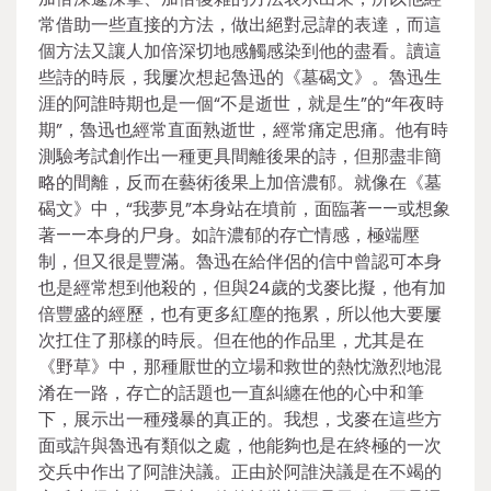
常借助一些直接的方法，做出絕對忌諱的表達，而這
個方法又讓人加倍深切地感觸感染到他的盡看。讀這
些詩的時辰，我屢次想起魯迅的《墓碣文》。魯迅生
涯的阿誰時期也是一個“不是逝世，就是生”的“年夜時
期”，魯迅也經常直面熟逝世，經常痛定思痛。他有時
測驗考試創作出一種更具間離後果的詩，但那盡非簡
略的間離，反而在藝術後果上加倍濃郁。就像在《墓
碣文》中，“我夢見”本身站在墳前，面臨著——或想象
著——本身的尸身。如許濃郁的存亡情感，極端壓
制，但又很是豐滿。魯迅在給伴侶的信中曾認可本身
也是經常想到他殺的，但與24歲的戈麥比擬，他有加
倍豐盛的經歷，也有更多紅塵的拖累，所以他大要屢
次扛住了那樣的時辰。但在他的作品里，尤其是在
《野草》中，那種厭世的立場和救世的熱忱激烈地混
淆在一路，存亡的話題也一直糾纏在他的心中和筆
下，展示出一種殘暴的真正的。我想，戈麥在這些方
面或許與魯迅有類似之處，他能夠也是在終極的一次
交兵中作出了阿誰決議。正由於阿誰決議是在不竭的