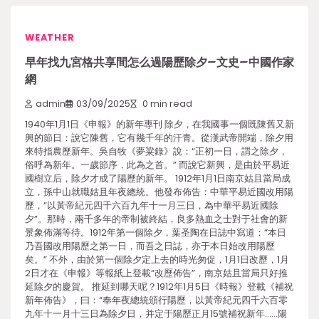
WEATHER
早年找九宮格共享間怎么過陽歷除夕–文史–中國作家
網
admin
03/09/2025
0 min read
1940年1月1日《申報》的新年專刊 除夕，在我國事一個既陳舊又新
興的節日：說它陳舊，它有幾千年的汗青。從漢武帝開端，除夕用
來特指農歷新年。吳自牧《夢粱錄》說：“正初一日，謂之除夕，
俗呼為新年。一歲節序，此為之首。” 而說它新興，是由於平易近
國樹立后，除夕才成了陽歷的新年。 1912年1月1日南京姑且當局成
立，孫中山就職姑且年夜總統。他發布佈告：中華平易近國改用陽
歷，“以黃帝紀元四千六百九年十一月三日，為中華平易近國除
夕”。那時，兩千多年的帝制被終結，良多熱血之士對于社會的新
景象佈滿等待。1912年第一個除夕，葉圣陶在日誌中寫道：“本日
乃吾國改用陽歷之第一日，而吾之日誌，亦于本日始改用陽歷
矣。” 不外，由於第一個除夕定上去的時光匆促，1月1日改歷，1月
2日才在《申報》等報紙上登載“改歷佈告”，南京姑且當局只好推
延除夕的慶賀。 推延到哪天呢？1912年1月5日《時報》登載《補祝
新年佈告》，曰：“奉年夜總統頒行陽歷，以黃帝紀元四千六百零
九年十一月十三日為除夕日，并定于陽歷正月15號補祝新年……陽