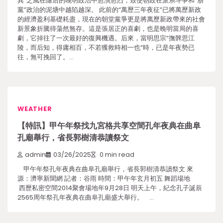
異”之風在隨后的晚明政治中愈演愈烈，致使朝政在派系斗爭和“朋
黨”政治的泥塘中越陷越深。 此前的“萬歷三年夜征”已將萬歷新政
的經濟盈利基礎耗盡，現在的朝堂黨爭更是將萬歷新政帶來的社會
新景象折騰得蕩然無存。這是張居正的喜劇，也是晚明當局的喜
劇，它掉往了一次最好的復興機遇。后來，當明思宗“撫髀思江
陵，而后知，得庸相百，不若獲救時相一也”時，已是年夜勢已
往，無可挽回了。…
WEATHER
【特訊】甲午年祭找九宮格共享空間孔年夜典在曲阜
孔廟舉行，省長郭樹清恭讀祭文
admin
03/26/2025
0 min read
甲午年祭孔年夜典在曲阜孔廟舉行，省長郭樹清恭讀祭文 來
源：濟寧新聞網 記者：谷雨 時間：甲午年玄月初五 舞蹈場地
西歷私密空間2014聚會場地年9月28日 明天上午，紀念孔子誕辰
2565周年祭孔年夜典在曲阜孔廟盛大舉行。 …