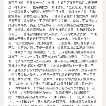
歷正月15號，即陰歷十一月廿七日，凡處所店展居平易近，應遵于
是日補祝新年，一概吊掛國旗，同伸慶祝。” 也就是說，平易近國
第一個陽歷除夕的慶賀，推延到了1月15日。 需求指出的是，那時
的社會處于新舊思潮瓜代的時代，通俗老蒼生對于陽歷除夕，接收
度并不高，農歷新年在平易近間更受追蹤關心。是以，不論是南京
姑且當局時代，仍是北洋當局時代，都是經由過程當局的主導行
動，來領導大眾過陽歷除夕。 為了推行新的節日，當局規則除夕
休假三天：普通當局機關均結束辦公，“以示歇1對1教學息”，“司法
機關亦于除夕日起停理訴訟三日”。 1912年末，上海發布佈告
稱：“照得獻歲發春，自應歇息數日，以慶新年。惟社會習氣沿襲
已久，當更始之際，不便一概通行。查元日為南京當局成立留念
日，凡我公民理合同申慶祝。”于是，上海處所審訊與查察兩廳告
訴屬下：自1912年12月31日至1913年1月3日結束辦公。 在江南等
地，分歧機構放假時光有所分歧，各年夜銀行和信托公司等金融辦
事機構則普通“循例休假兩天”，也有多數銀行除夕停業一天。不
外，那時很多黌舍的除夕假期絕對較長。1917年除夕，姑蘇年夜中
小學以及公私各黌舍，“均于三十號下戰書起復課下學，至一月三
號為止共享空間”。次年，嘉興中、西各黌舍除夕放假天數則為五
日。1921年，南京的除夕假期從12月28日放到1月3日，延伸為7
天。 1930年12月，針對奉行新年除夕仍有必定阻力的情形下，南
京當局中心履行委員會發布佈告，“為倡導國歷，轉移國民習
尚”，“國歷新年應改為停業五天，即十仲春三十一日起至一月四日
止”。一向到1933年，除夕休假才改回三天。 上海錢業公會發布通