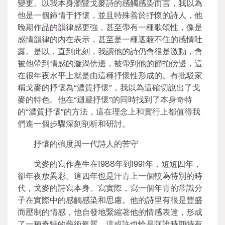
變更。以我本身瀏覽戈麥詩的感觸感染而言，我以為
他是一個鐘情于抒懷，並且特殊善於抒懷的詩人，他
晚期作品的韻律感更強，甚至帶有一種歌頌性，像是
感情韻律的內在表示，甚至是一種遮蔽不住的感情吐
露。是以，直到此刻，我讀他的詩仍會很是激動，會
被他帶到情感的漩渦傍邊，被帶到他的節拍傍邊，這
在很年夜水平上就是由這種抒懷性形成的。有批駁家
稱戈麥的抒懷為“濃質抒懷”，我以為這確切說出了戈
麥的特色。他在“迴避抒懷”的同時找到了本身奇特
的“濃質抒懷”的方法，這在理念上和實行上都值得我
們進一個步驟深刻剖析和研討。
抒懷的強度與一代詩人的苦守
戈麥的寫作產生在1988年到1991年，短短四年，
卻年夜放異彩。這四年也是汗青上一個較為特別的時
代，戈麥的詩寫本身、寫實際，寫一個年青的常識分
子在實際中的感觸感染和思慮。他的詩里有很是豐盛
而壓制的情感，他自發地緊縮著他的情感表達，形成
了一種奇特的藝術氣質。這或許也恰是阿誰時期特有