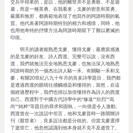
交兵中得來的，是以，他的離世并不是勇敢、不是迴
避，而是一種英勇。在我看來，戈麥的密意和英勇、
嚴厲和無邪，都典範地表現了他寫作的阿誰時期的氣
質。他代表著阿誰時期特別的精力和感情，同時，他
也用他奇特的抒懷方法為阿誰時期留下了難以磨滅的
印痕。
明天的讀者能熟悉戈麥、懂得戈麥，最應當感激
的是戈麥的好友、詩人西渡。完整可以說，沒有西
渡，我們就無法完全地熟悉戈麥，也無法深入地熟悉
阿誰時期的另一個杰出詩人駱一禾。有關駱一禾和戈
麥，有關20世紀八九十年月的良多詩學題目，我們都
是透過西渡的眼睛往感觸感染和懂得的，當然，在這
個經過歷程中，我們也得以加倍懂得作為詩人的西渡
自己。西渡對于中國古代詩學中的“修遠”“壯烈”“高
尚”“純粹”等題目的尋求和固執，一向很是令人激動。
西渡曾在一次說話中坦言，他和戈麥昔時一路開辦詩
刊《厭世者》，良多設法都是分歧的。但當戈麥選擇
了逝世亡，他忽然認識到他本身就不克不及逝世了。