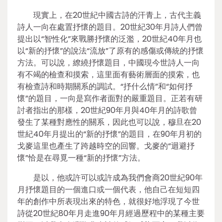
現實上，在20世紀中國古詩的汗青上，古代主義
詩人一向在處置抒懷的題目。20世紀30年月詩人們曾
提出以“智性化”來戰勝抒懷的泛濫，20世紀40年月也
以“新的抒懷”的說法“流放”了原有的感傷或傳統的抒懷
方法。可以說，繚繞抒懷題目，中國現今世詩人一向
有不竭的檢查和摸索，這里面有藝術層面的摸索，也
有檢查詩和時期關系的調試。“抒什么情”和“如何抒
懷”的題目，一向是寫作者面對的嚴重題目。正若有研
討者指出的那樣，20世紀90年月與40年月的詩歌曾
發生了某種對應性的關系，因此也可以說，穆旦在20
世紀40年月提出的“新的抒懷”的題目，在90年月初的
戈麥這里也產生了跨越時空的回響。戈麥的“迴避抒
懷”恰是在尋覓一種“新的抒懷”方法。
是以，他或許可以或許成為我們會商20世紀90年
月抒懷題目的一個進口或一個代表，他自己在短短四
年的創作中所表現出來的特色，就很好地浮現了今世
詩從20世紀80年月走進90年月經過歷程中的某種主要