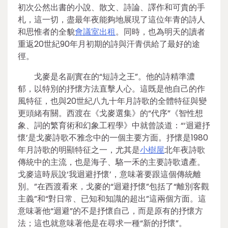
初次公然出書的小說、散文、詩論、譯作和可貴的手
札，這一切，盡最年夜能夠地展現了這位年青的詩人
和思惟者的全貌
會議室出租
。同時，也為明天的讀者
重返20世紀90年月初期的詩與汗青供給了最好的途
徑。
戈麥是名副實在的“短詩之王”。他的詩精準濃
郁，以特別的抒懷方法直擊人心。這既是他自己的作
風特征，也與20世紀八九十年月詩歌的全體特征與變
更頭緒有關。西渡在《戈麥選集》的“代序”《智性想
象、詞的繁育術和幻象工程學》中就曾談道：“‘迴避抒
懷’是戈麥詩歌不雅念中的一個主要方面。抒懷是1980
年月詩歌的明顯特征之一，尤其是
小樹屋
北年夜詩歌
傳統中的主流，也是海子、駱一禾的主要詩歌遺產。
戈麥這時辰說‘我迴避抒懷’，意味著要跟這個傳統離
別。”在西渡看來，戈麥的“迴避抒懷”包括了“離別客觀
主義”和“對日常、已知和知識的超出”這兩個方面。這
意味著他“迴避”的不是抒懷自己，而是原有的抒懷方
法；這也就意味著他是在尋求一種“新的抒懷”。