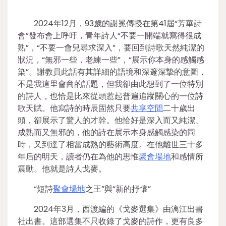
2024年12月，93歲的謝冕傳授在第41屆“芳華詩
會”發布會上呼吁，青年詩人“不要一開端就寫得很成
熟”，“不要一會兒尋求深入”，要回到詩歌天然純潔的
狀況，“無邪一些，老練一些”，“展示你本身的感觸感
染”。謝教員此話有其詳細的語境和深邃深摯的意圖，
不是我這里會商的話題，但我卻由此想到了一位特別
的詩人，也恰是比來從頭惹起普遍追蹤關心的一位詩
歌天賦。他寫詩的時辰固然只要
共享空間
二十歲出
頭，卻展示了驚人的才幹。他恰好是深入而又純潔、
成熟而又無邪的，他的詩在展示本身感觸感染的同
時，又到達了相當成熟的藝術高度。在他離世三十多
年后的明天，讀者仍在為他的思惟
聚會場地
和感情所
震動。他就是詩人戈麥。
“短詩
聚會場地
之王”與“新的抒懷”
2024年3月，西渡編的《戈麥選集》由漓江出書
社出書。這部選集不只收錄了戈麥的詩作，更有良多