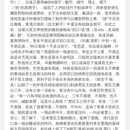
竹》）。古謠只要簡練的8個字：斷竹、續竹、飛土、逐宍
（“肉”的異體字），描寫了人們砍伐竹子制成彈弓，用來發射彈丸
獵取野獸的經過歷程。文字沒有點明主題，像謎語一樣，需求經由
過程思慮才幹懂得它隱喻了制作彈弓以獵取野獸之事。 “謎”字呈現
比擬晚，東漢許慎的《說文解字》中還沒有收錄這個字。在此之
前，這種大眾文學情勢的雛形被稱為“切口”或“廋（音sōu，意為暗
藏）辭”。它的特色就是應用隱晦的說話來傳遞信息、表達見解。
夏商周時代，更多平易近謠式切口呈現。《尚書·湯誓》中有一首
平易近謠：“時日曷喪？予及汝皆亡。”意思是，你這個太陽啊，什
么時辰才幹滅亡呢？我愿和你一塊逝世往。單從文字上看，平易近
謠是在咒罵太陽，實在是蒼生不敢明說，只能用太陽來比方暴君夏
桀，對他停止咒罵。 年齡戰國時代，切口成為臣子進諫君主的一
種常用情勢。究竟進諫有風險，特殊是報告請示一些讓君主不興奮
的事或給君主提看法的時辰，采用切口的情勢迂回悠揚地表達，既
利于君主接收，更利于臣子保全本身的身家生命。《韓非子·喻
老》記錄了一則年夜臣經由過程切口勸諫楚莊王的故事。楚莊王繼
位三年，沒有公佈一項政令，更沒有什么作為。年夜臣對楚莊王
說：“有一只鳥停駐在南邊的阜山上，三年不展翅、不翱翔、也不
叫叫，緘默無聲，這是什么鳥呢？”楚莊王心照不宣，答道：“三年
不展翅，是為了發展羽翼；不翱翔、不叫叫，是為了察看大眾的立
場。固然還沒飛，一飛必將沖天；固然還沒叫，一叫必會驚人。你
安心，我了解了。”后來楚莊王勵精圖治，復興了楚國。 漢代是切
口進一個步驟成長的時代。相傳東漢名臣蔡邕看到孝女曹娥的墓碑
祭文寫得很是好，就在碑上留下了8個字“黃絹 幼婦 外孫 齏臼（音