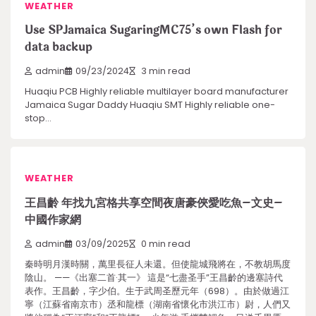
WEATHER
Use SPJamaica SugaringMC75’s own Flash for
data backup
admin
09/23/2024
3 min read
Huaqiu PCB Highly reliable multilayer board manufacturer
Jamaica Sugar Daddy Huaqiu SMT Highly reliable one-
stop…
WEATHER
王昌齡 年找九宮格共享空間夜唐豪俠愛吃魚–文史–
中國作家網
admin
03/09/2025
0 min read
秦時明月漢時關，萬里長征人未還。但使龍城飛將在，不教胡馬度
陰山。 ——《出塞二首·其一》 這是“七盡圣手”王昌齡的邊塞詩代
表作。王昌齡，字少伯。生于武周圣歷元年（698）。由於做過江
寧（江蘇省南京市）丞和龍標（湖南省懷化市洪江市）尉，人們又