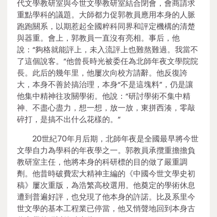
代文學教研室與今世文學教研室結合閉會，會商請求
重點學科的議題。大師都力促郭教員應用本身的人脈
跑跑關系，以期惹起全國粹科同界和評定機構的清楚
與器重。會上，郭教員一直沒有亮相。事后，他
說：“夠格就能評上，未入流評上也難熬難過。我當不
了這個說客。”他曾長時光被委任為北師年夜文學院院
長。此后的幾年里，他屢次向校方請辭。他反復誇
大，本身不善於搞治理，本身“不是這塊料”，仍是讓
他集中精神往攻關學術。他說：“研討學術不集中精
神、不盡心盡力，想一想，放一放，東拼西湊，零敲
碎打，是搞不出什么花樣的。”
20世紀70年月后期，北師年夜是全國最早將今世
文學自力為學科的年夜學之一。郭教員承攬重擔擔負
教研室主任，他將本身的科研標的目的做了嚴重調
劑。他昔時破費宏大精神主編的《中國今世文學史初
稿》屢次重版，為浩繁高校選用。他奠定的學術休息
遭到普遍好評，也兌現了他本身的許諾。比及系里今
世文學的基本工程業已停當，他又悄聲地回到本身古