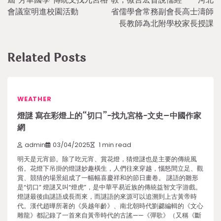
會議室明進校園活動
省儒學會常務副會長高士濤師
長教師為北附學校家長授課
Related Posts
WEATHER
燈謎 寫在彩燈上的“切口”-找九宮格-文史–中國作家
網
admin
03/04/2025
1 min read
明天是元宵節。除了吃元宵、賞花燈，猜燈謎也是主要的傳統風
俗。花燈下吊掛的燈謎妙趣橫生，人們往來穿越，惱怒間立足、觀
賞、競猜的場景組成了一幅幅喜慶祥和的節日畫卷。 謎語的雛形
是“切口” 燈謎又叫“燈虎”，是中華平易近族的傳統益智文字游戲。
燈謎最後由謎語成長而來，而謎語的來源可以追溯到上古黃帝時
代。漢代趙曄所著的《吳越年齡》、南北朝時代劉勰編輯的《文心
雕龍》都記錄了一首來自黃帝時代的古謠——《彈歌》（又稱《斷