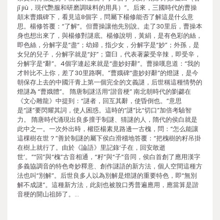
jī jiù，現代艷服和研磨調味料的用具）”。后來，三國時代的曹操
顛末曹娥碑下，看見這8個字，問屬下楊修能否了解這是什么意
思。楊修答覆：“了解”。但曹操讓他先別說。走了30里后，曹操本
身也想出來了，與楊修對謎底。楊修說明，黃絹，是有色彩的絲，
即色絲，分解字是“盡”；幼婦，指少女，分解字是“妙”；外孫，是
女兒的兒子，分解字就是“好”；齏臼，代表著蒙受辛辣，即受辛，
分解字是“辭”。4個字連起來就是“盡妙好辭”。曹操嘆息道：“我的
才幹比不上你，差了30里路啊。”曹娥碑“盡妙好辭”的燈謎，是今
朝保存上去的中國汗青上第一個完全的文義謎，后世稱這種情勢的
燈謎為 “曹娥體”。 隋唐制謎活用“諧音梗” 南北朝時代的劉勰在
《文心雕龍》中提到：“謎者，回互其辭，使昏倒也。”意思
是“謎”要閃耀其詞，使人困惑。這時的“謎”比“切口”加倍考驗智
力。 隋唐時代涌現出良多擅于制謎、猜謎的人，隋代的侯白就是
此中之一。一次外出時，權臣楊素見路邊一古槐，問：“怎么能讓
這棵樹在世？”善於制謎的屬下侯白滑稽地答覆：“把槐樹的籽吊掛
在樹上就行了。由於《論語》里記錄‘子在，回安敢逝
世’。”“回”與“槐”古音相通，“籽”與“子”音同，侯白首創了應用漢字
多義協調音的特色奇妙釋意、創作謎語的新方法，個人空間這種方
法也叫“別解”。后世良多人以為別解是燈謎的重要特色，即“無別
解不成謎”。這種新方法，此刻也被脫口秀普遍應用，應當算是諧
音梗的開山祖師了。…