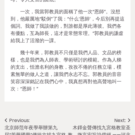
一次，我當郭教員的面稱了他一次“恩師”。沒想
到，他嚴厲地“駁倒”了我：“什么‘恩師’，今后別再提這
個詞。我做了我該做的，對誰都是厚此薄彼。我們各
有優點，互為師長，這才是常態常理。”郭教員的謙虛
給我上了活潑的一課。
幾十年來，郭教員不只僅是我們人品、文品的榜
樣，也是我們為人師表、學術研討的模範。作為人梯
的支出，恬澹名利的身教，孜孜不倦的任務立場，樸
素無華的做人之道，讓我們永志不忘。郭教員的音容
笑容深深銘記在我們心中，我真想再對他高聲地叫一
次：“恩師！”
Post
Previous:
Next:
北京師范年夜學舉辦第九
木鐸金聲傳找九宮格教室圣
navigation
屆“芳華國學”傳統文找九宮格
教，微言宏旨說儒經 ——河北