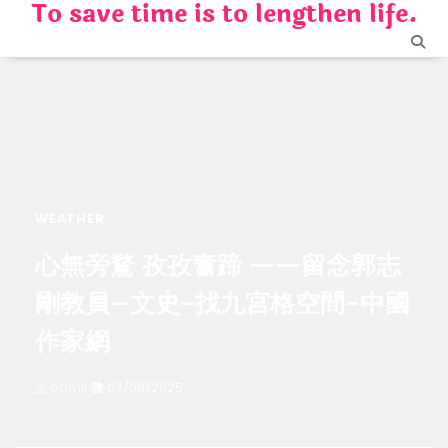
To save time is to lengthen life.
Skip
to
content
WEATHER
心無旁騖 孜孜奮蹄 ——留念郭志
剛教員–文史-找九宮格空間-中國
作家網
admin
03/08/2025