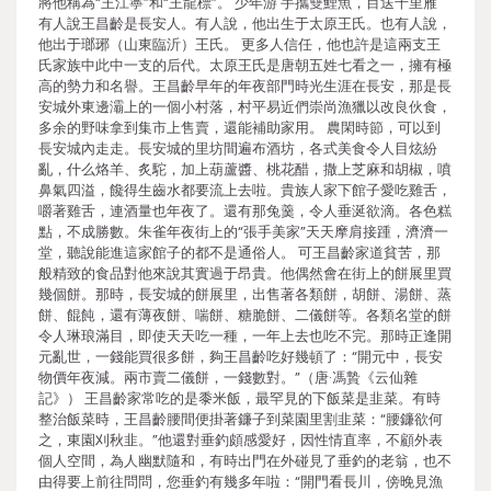
將他稱為“王江寧”和“王龍標”。 少年游 手攜雙鯉魚，目送千里雁
有人說王昌齡是長安人。有人說，他出生于太原王氏。也有人說，
他出于瑯琊（山東臨沂）王氏。 更多人信任，他也許是這兩支王
氏家族中此中一支的后代。太原王氏是唐朝五姓七看之一，擁有極
高的勢力和名譽。王昌齡早年的年夜部門時光生涯在長安，那是長
安城外東邊灞上的一個小村落，村平易近們崇尚漁獵以改良伙食，
多余的野味拿到集市上售賣，還能補助家用。 農閑時節，可以到
長安城內走走。長安城的里坊間遍布酒坊，各式美食令人目炫紛
亂，什么烙羊、炙駝，加上葫蘆醬、桃花醋，撒上芝麻和胡椒，噴
鼻氣四溢，饞得生齒水都要流上去啦。貴族人家下館子愛吃雞舌，
嚼著雞舌，連酒量也年夜了。還有那兔羹，令人垂涎欲滴。各色糕
點，不成勝數。朱雀年夜街上的“張手美家”天天摩肩接踵，濟濟一
堂，聽說能進這家館子的都不是通俗人。 可王昌齡家道貧苦，那
般精致的食品對他來說其實過于昂貴。他偶然會在街上的餅展里買
幾個餅。那時，長安城的餅展里，出售著各類餅，胡餅、湯餅、蒸
餅、餛飩，還有薄夜餅、喘餅、糖脆餅、二儀餅等。各類名堂的餅
令人琳琅滿目，即使天天吃一種，一年上去也吃不完。那時正逢開
元亂世，一錢能買很多餅，夠王昌齡吃好幾頓了：“開元中，長安
物價年夜減。兩市賣二儀餅，一錢數對。”（唐·馮贄《云仙雜
記》） 王昌齡家常吃的是黍米飯，最罕見的下飯菜是韭菜。有時
整治飯菜時，王昌齡腰間便掛著鐮子到菜園里割韭菜：“腰鐮欲何
之，東園刈秋韭。”他還對垂釣頗感愛好，因性情直率，不顧外表
個人空間，為人幽默隨和，有時出門在外碰見了垂釣的老翁，也不
由得要上前往問問，您垂釣有幾多年啦：“開門看長川，傍晚見漁