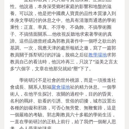
性。他說過，本身深受鄉村家庭的影響和地盤的滋
養。可以說，他是把中國農人寶貴的品性本質滲入到
本身文學研討的休息之中。他具有清澈而通透的學術
秉性：正直、率真、不浮夸、不偽飾、不搞學術圈
子、不搞情面關系……他收視反聽地求索著學術的真
諦。這些品德曾經成為郭教員著作中一個呼之欲出的
基調。一次，我應天津的處所報紙之邀，寫了一篇郭
教員關于孫犁研討的評論，脫稿之后征
教學場地
求郭
教員自己的看法時，他沉吟再三，只說了“溢美之言太
多”六個字，文章在他那兒就給“壓”下了。
學術研討不是社會的世外桃源，而是一項推進社
會成長、關系人類福
聚會場地
祉的精力休息。一個學
術人，在他平生探討、攻關的過程中，目的的昏黃、
名利的羈絆、欲看的引誘、世俗的叨擾，城市設置出
各種的妨礙和邪路，可否心無旁騖、無鞭奮蹄，這是
一個嚴格的考驗。郭志剛教員六十多載的學術生活，
一直在學術研討的正軌上前行，給了我們一個耐人思
考、令人受害的謎底。