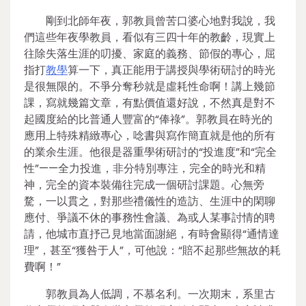
剛到北師年夜，郭教員曾苦口婆心地對我說，我
們這些年夜學教員，看似有三四十年的教齡，現實上
往除失落生涯的叨擾、家庭的義務、節假的專心，屈
指打
教學
算一下，真正能用于講授與學術研討的時光
是很無限的。不爭分奪秒就是虛耗性命啊！講上幾節
課，寫就幾篇文章，有點價值還好說，不然真是對不
起國度給的比普通人豐富的“俸祿”。郭教員在時光的
應用上特殊精緻專心，唸書與寫作簡直就是他的所有
的業余生涯。他很是器重學術研討的“投進度”和“完全
性”——全力投進，非分特別專注，完全的時光和精
神，完全的資本裝備往完成一個研討課題。心無旁
騖，一以貫之，對那些禮儀性的造訪、生涯中的閑聊
應付、爭議不休的事務性會議、為或人某事討情的聘
請，他城市直抒己見地當面謝絕，有時會顯得“通情達
理”，甚至“獲咎于人”，可他說：“賠不起那些無故的耗
費啊！”
郭教員為人低調，不慕名利。一次期末，系里古