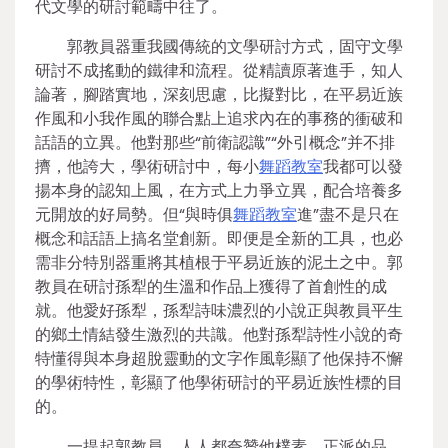
代文學的研討範疇中往了。
郭教員器重我國傳統的文學研討方式，固守文學
研討不成搖動的鐵律和流程。從精讀原著進手，知人
論著，腳踏實地，深刻思慮，比擬對比，在平易近族
作風和小我作風的聯合點上追求內在的事務的衝破和
話語的立異。他對那些“前衛認識”“外引概念”并不排
擠，他誇大，學術研討中，每小
舞蹈教室
我都可以發
揚本身的認知上風，在方式上力爭立異，配合培養多
元開放的好局勢。但“與時俱
舞蹈教室
進”盡不是只在
概念和話語上搞名堂創新。即便是全新的工具，也必
需非分特別器重將其植根于平易近族的泥土之中。郭
教員在研討孫犁的生溫和作品上獲得了首創性的成
就。他愛好孫犁，孫犁詩味濃烈的小說正與教員平生
的鄉土情結發生激烈的共識。他對孫犁詩性小說的奇
特懂得與本身超脫靈動的文字作風彰顯了他保持不懈
的學術特性，彰顯了他學術研討的平易近族性標的目
的。
一提起郭教員，人人都夸贊他樸素、正派的品