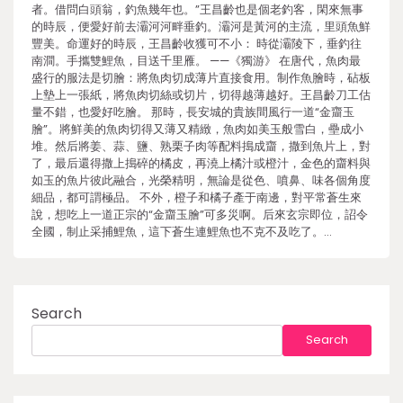
者。借問白頭翁，釣魚幾年也。”王昌齡也是個老釣客，閑來無事
的時辰，便愛好前去灞河河畔垂釣。灞河是黃河的主流，里頭魚鮮
豐美。命運好的時辰，王昌齡收獲可不小： 時從灞陵下，垂釣往
南澗。手攜雙鯉魚，目送千里雁。 ——《獨游》 在唐代，魚肉最
盛行的服法是切膾：將魚肉切成薄片直接食用。制作魚膾時，砧板
上墊上一張紙，將魚肉切絲或切片，切得越薄越好。王昌齡刀工估
量不錯，也愛好吃膾。 那時，長安城的貴族間風行一道“金齏玉
膾”。將鮮美的魚肉切得又薄又精緻，魚肉如美玉般雪白，壘成小
堆。然后將姜、蒜、鹽、熟栗子肉等配料搗成齏，撒到魚片上，對
了，最后還得撒上搗碎的橘皮，再澆上橘汁或橙汁，金色的齏料與
如玉的魚片彼此融合，光榮精明，無論是從色、噴鼻、味各個角度
細品，都可謂極品。 不外，橙子和橘子產于南邊，對平常蒼生來
說，想吃上一道正宗的“金齏玉膾”可多災啊。后來玄宗即位，詔令
全國，制止采捕鯉魚，這下蒼生連鯉魚也不克不及吃了。…
Search
Search