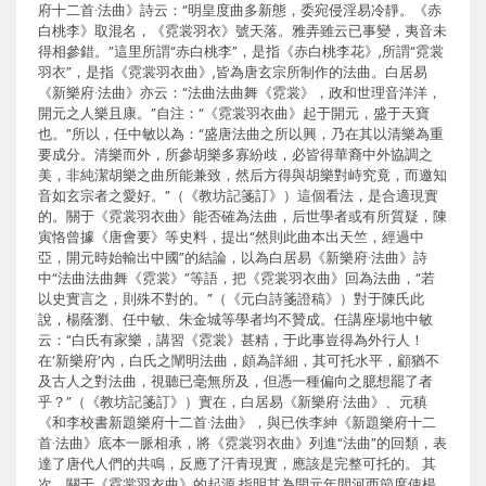
府十二首·法曲》詩云：“明皇度曲多新態，委宛侵淫易冷靜。《赤
白桃李》取混名，《霓裳羽衣》號天落。雅弄雖云已事變，夷音未
得相參錯。”這里所謂“赤白桃李”，是指《赤白桃李花》,所謂“霓裳
羽衣”，是指《霓裳羽衣曲》,皆為唐玄宗所制作的法曲。白居易
《新樂府·法曲》亦云：“法曲法曲舞《霓裳》，政和世理音洋洋，
開元之人樂且康。”自注：“《霓裳羽衣曲》起于開元，盛于天寶
也。”所以，任中敏以為：“盛唐法曲之所以興，乃在其以清樂為重
要成分。清樂而外，所參胡樂多寡紛歧，必皆得華裔中外協調之
美，非純潔胡樂之曲所能兼致，然后方得與胡樂對峙究竟，而邀知
音如玄宗者之愛好。”（《教坊記箋訂》）這個看法，是合適現實
的。關于《霓裳羽衣曲》能否確為法曲，后世學者或有所質疑，陳
寅恪曾據《唐會要》等史料，提出“然則此曲本出天竺，經過中
亞，開元時始輸出中國”的結論，以為白居易《新樂府·法曲》詩
中“法曲法曲舞《霓裳》”等語，把《霓裳羽衣曲》回為法曲，“若
以史實言之，則殊不對的。”（《元白詩箋證稿》）對于陳氏此
說，楊蔭瀏、任中敏、朱金城等學者均不贊成。任講座場地中敏
云：“白氏有家樂，講習《霓裳》甚精，于此事豈得為外行人！
在‘新樂府’內，白氏之闡明法曲，頗為詳細，其可托水平，顧猶不
及古人之對法曲，視聽已毫無所及，但憑一種偏向之臆想罷了者
乎？”（《教坊記箋訂》）實在，白居易《新樂府·法曲》、元稹
《和李校書新題樂府十二首·法曲》，與已佚李紳《新題樂府十二
首·法曲》底本一脈相承，將《霓裳羽衣曲》列進“法曲”的回類，表
達了唐代人們的共鳴，反應了汗青現實，應該是完整可托的。 其
次，關于《霓裳羽衣曲》的起源,指明其為開元年間河西節度使楊