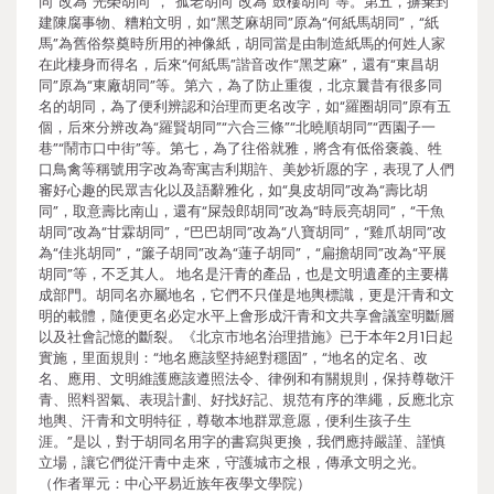
同”改為“光榮胡同”，“孤老胡同”改為“鼓樓胡同”等。第五，摒棄封
建陳腐事物、糟粕文明，如“黑芝麻胡同”原為“何紙馬胡同”，“紙
馬”為舊俗祭奠時所用的神像紙，胡同當是由制造紙馬的何姓人家
在此棲身而得名，后來“何紙馬”諧音改作“黑芝麻”，還有“東昌胡
同”原為“東廠胡同”等。第六，為了防止重復，北京曩昔有很多同
名的胡同，為了便利辨認和治理而更名改字，如“羅圈胡同”原有五
個，后來分辨改為“羅賢胡同”“六合三條”“北曉順胡同”“西園子一
巷”“鬧市口中街”等。第七，為了往俗就雅，將含有低俗褒義、牲
口鳥禽等稱號用字改為寄寓吉利期許、美妙祈愿的字，表現了人們
審好心趣的民眾吉化以及語辭雅化，如“臭皮胡同”改為“壽比胡
同”，取意壽比南山，還有“屎殼郎胡同”改為“時辰亮胡同”，“干魚
胡同”改為“甘霖胡同”，“巴巴胡同”改為“八寶胡同”，“雞爪胡同”改
為“佳兆胡同”，“簾子胡同”改為“蓮子胡同”，“扁擔胡同”改為“平展
胡同”等，不乏其人。 地名是汗青的產品，也是文明遺產的主要構
成部門。胡同名亦屬地名，它們不只僅是地輿標識，更是汗青和文
明的載體，隨便更名必定水平上會形成汗青和文共享會議室明斷層
以及社會記憶的斷裂。《北京市地名治理措施》已于本年2月1日起
實施，里面規則：“地名應該堅持絕對穩固”，“地名的定名、改
名、應用、文明維護應該遵照法令、律例和有關規則，保持尊敬汗
青、照料習氣、表現計劃、好找好記、規范有序的準繩，反應北京
地輿、汗青和文明特征，尊敬本地群眾意愿，便利生孩子生
涯。”是以，對于胡同名用字的書寫與更換，我們應持嚴謹、謹慎
立場，讓它們從汗青中走來，守護城市之根，傳承文明之光。
（作者單元：中心平易近族年夜學文學院）