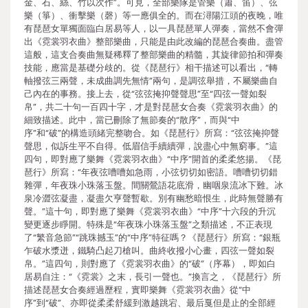
金、石、絲、竹以次作”。可見，全部樂隊是管樂（簫、笛）、弦
樂（箏）、衝擊樂（磬）等一應俱全的。而在潯陽江頭的夜晚，唯
有琵琶女單獨面臨白居易等人，以一具琵琶單人彈奏，當然不會彈
出《霓裳羽衣曲》整部樂曲，只能是由此改編的琵琶合奏曲。盡管
這般，這支合奏曲無疑稀釋了整部樂曲的精髓，其旋律節拍和彈奏
技能，應當是基礎分歧的。從《琵琶行》相干描述可以看出，“轉
軸撥弦三兩聲，未成曲調先無情”兩句，是調弦舉措，不屬樂曲自
己內在的事務。接上去，從“弦弦掩抑聲聲思”至“四弦一聲如裂
帛”，共二十句一百四十字，才是對琵琶女合奏《霓裳羽衣曲》的
細致描述。此中，當已刪除了無節奏的“散序”，而與“中
序”和“破”的構造頭緒完整吻合。如《琵琶行》所寫：“弦弦掩抑聲
聲思，似訴生平不自得。低眉信手續續彈，說盡心中無窮事。”這
四句，即對應了樂舞《霓裳羽衣曲》“中序”開首的柔柔悠揚。《琵
琶行》所寫：“年夜弦嘈嘈如急雨，小弦切切如密語。嘈嘈切切錯
雜彈，年夜珠小珠落玉盤。間關鶯語花底滑，幽咽泉流冰下難。冰
泉冷澀弦凝盡，凝盡欠亨聲暫歇。別有幽愁暗恨生，此時無聲勝有
聲。”這十句，即對應了樂舞《霓裳羽衣曲》“中序”十六段的升沉
變更逐步睜開。特殊是“年夜珠小珠落玉盤”之類描述，不正表現
了“繁音急節”“跳珠撼玉”的“中序”特征嗎？《琵琶行》所寫：“銀瓶
乍破水漿迸，鐵騎凸起刀槍叫。曲終收撥小心畫，四弦一聲如裂
帛。”這四句，則對應了《霓裳羽衣曲》的“破”（序幕），即如白
居易自注：“《霓裳》之末，長引一聲也。”換言之，《琵琶行》所
描述琵琶女合奏經過歷程，實即樂舞《霓裳羽衣曲》從“中
序”到“破”、亦即從柔柔舒緩到激越跳宕、最后戛但是止的全部經