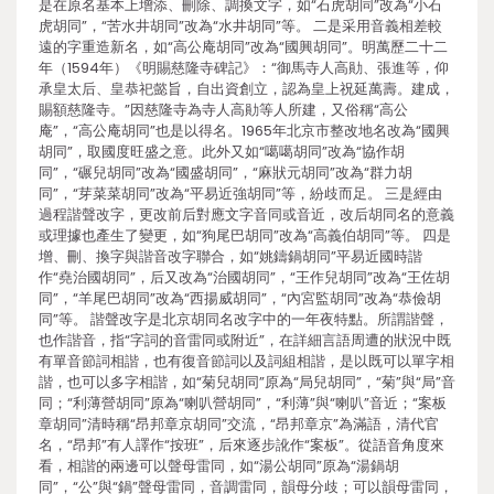
是在原名基本上增添、刪除、調換文字，如“石虎胡同”改為“小石
虎胡同”，“苦水井胡同”改為“水井胡同”等。 二是采用音義相差較
遠的字重造新名，如“高公庵胡同”改為“國興胡同”。明萬歷二十二
年（1594年）《明賜慈隆寺碑記》：“御馬寺人高勛、張進等，仰
承皇太后、皇恭祀懿旨，自出資創立，認為皇上祝延萬壽。建成，
賜額慈隆寺。”因慈隆寺為寺人高勛等人所建，又俗稱“高公
庵”，“高公庵胡同”也是以得名。1965年北京市整改地名改為“國興
胡同”，取國度旺盛之意。此外又如“噶噶胡同”改為“協作胡
同”，“碾兒胡同”改為“國盛胡同”，“麻狀元胡同”改為“群力胡
同”，“芽菜菜胡同”改為“平易近強胡同”等，紛歧而足。 三是經由
過程諧聲改字，更改前后對應文字音同或音近，改后胡同名的意義
或理據也產生了變更，如“狗尾巴胡同”改為“高義伯胡同”等。 四是
增、刪、換字與諧音改字聯合，如“姚鑄鍋胡同”平易近國時諧
作“堯治國胡同”，后又改為“治國胡同”，“王作兒胡同”改為“王佐胡
同”，“羊尾巴胡同”改為“西揚威胡同”，“內宮監胡同”改為“恭儉胡
同”等。 諧聲改字是北京胡同名改字中的一年夜特點。所謂諧聲，
也作諧音，指“字詞的音雷同或附近”，在詳細言語周遭的狀況中既
有單音節詞相諧，也有復音節詞以及詞組相諧，是以既可以單字相
諧，也可以多字相諧，如“菊兒胡同”原為“局兒胡同”，“菊”與“局”音
同；“利薄營胡同”原為“喇叭營胡同”，“利薄”與“喇叭”音近；“案板
章胡同”清時稱“昂邦章京胡同”交流，“昂邦章京”為滿語，清代官
名，“昂邦”有人譯作“按班”，后來逐步訛作“案板”。從語音角度來
看，相諧的兩邊可以聲母雷同，如“湯公胡同”原為“湯鍋胡
同”，“公”與“鍋”聲母雷同，音調雷同，韻母分歧；可以韻母雷同，