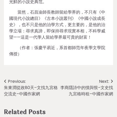
光鮮的小說史典范。
當然，石昌渝師長教師留給學界的，不只有《中
國現代小說總目》《古本小說叢刊》《中國小說成長
史》，也不只是他的治學方式，更主要的，是他的治
學立場：尋求真諦，即保持尋求現實本相，不科學威
望——這是一代學人留給學界最可貴的財富！
（作者：張慶平易近，系首都師范年夜學文學院
傳授）
Post
Previous:
Next:
朱東潤從政80天–文找九宮格
李商隱詩中的憤與恨–文史找
navigation
交流史–中國作家網
九宮格時租–中國作家網
Related Posts