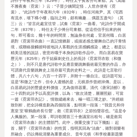
詩作于年夜和三年（829年），時任太子賓客分司東都。其《嵩陽
不雅夜奏〈霓裳〉》云：“子晉少姨聞定怪，人世亦便有《霓
裳》。”此詩作于年夜和六年（832年），時任河南尹。其《宅西
有流水，墻下構小樓，臨玩之時，頗有幽趣……偶題五盡句》（其
三）云：“皆言此處宜弦管，試奏《霓裳》一曲看。”此詩作于開成
二年（837年），時任太子少傅分司東都。從這些信手拈來的例
句，即可看出，幾十年的時間里，無論身在何處，官居何職，白居
易對《霓裳羽衣曲》一直記憶猶新，或描述感念樂舞自己的汗青情
境，或聯絡接觸彼時彼地詩人客觀的生涯感觸感染，總之，都是以
精美活潑的說話，密意吟哦于本身的詩歌作品中。 而白居易在寶
歷元年（825年）作于姑蘇刺史任上的長詩《霓裳羽衣歌（和微
之）》，則不只是唐代詩歌中反應音樂跳舞藝術最完整的作品，亦
可謂唐代音樂跳舞史上現存最可貴的史料之一。此詩是七言歌行
體，共八十八句，六百一十四字，并附十一條自注。從詩題可知，
這是“和微之”之作，但令人遺憾的是，元稹原作曾經掉傳。是以，
白居易此詩的豐盛史料價值，尤為值得器重。清代《唐宋詩醇》卷
二十四對此詩予以高度評價，以為：“敘次清楚，層層照顧，可當
一篇《霓裳羽衣記》。情致繾綣來去，極一唱三嘆之妙。”并經細
致剖析，把全詩構造劃為四個段落，點明第一段落：“‘我昔元和侍
憲皇’至‘唳鶴曲終長引聲’，敘《霓裳羽衣》之節拍聲容也。”這是令
人佩服的。第一段落，即詩歌開首三十會議室出租句，確是敘寫
《霓裳羽衣曲》的主體部門。此中，側重交接了以下幾點： 起
首，關于《霓裳羽衣曲》的性質，指明其回為“法曲”，雖對胡樂有
所融合，仍以傳統清樂為重要成分。 昔年元稹《和李校書新題樂