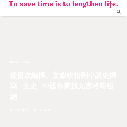
To save time is to lengthen life.
Skip
to
content
WEATHER
從目次編撰、文獻收拾到小說史撰
寫–文史–中國作家找九宮格時租
網
admin
03/17/2025