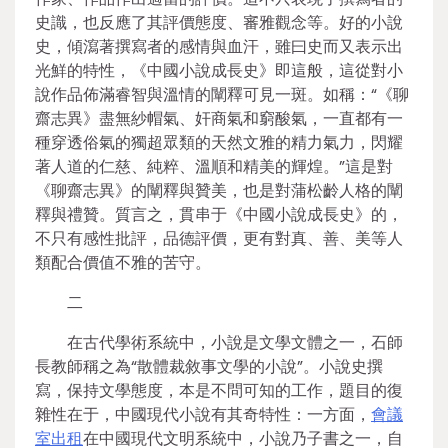
史識，也反應了其評價態度、審雅觀念等。好的小說
史，傾瀉著撰寫者的感情與血汗，雖曰史而又表示出
光鮮的特性，《中國小說成長史》即這般，這從對小
說作品佈滿睿智與溫情的闡釋可見一斑。如稱：“《聊
齋志異》盡無紗帽氣、奸商氣和窮酸氣，一直都有一
種穿透俗氣的獨超眾類的天然文雅的精力氣力，閃耀
著人道的仁慈、純粹、溫順和精美的輝煌。”這是對
《聊齋志異》的闡釋與贊美，也是對蒲松齡人格的闡
釋與禮贊。質言之，貫串于《中國小說成長史》的，
不只有感性批評，品德評價，更有對真、善、美等人
類配合價值不雅的苦守。
二
在古代學術系統中，小說是文學文體之一，石師
長教師稱之為“散體裁敘事文學的小說”。小說史撰
寫，保持文學態度，本是不問可知的工作，題目的復
雜性在于，中國現代小說有其奇特性：一方面，
會議
室出租
在中國現代文明系統中，小說乃子書之一，自