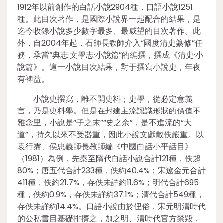
1912年以前創作的白話小說2904種，口語小說1251
種。此目次著作，是國際小說界一起配合的結果，是
迄今收錄小說多少數字最多、最威望的目次著作。此
外，自2004年起，石師長教師介入“國度清史纂修”任
務，承當“典志·文學志·小說篇”的編撰，撰成《清史·小
說篇》。這一小說目次結果，對于撰寫小說史，年夜
有裨益。
小說史撰寫，離不開史料；史學，從必定意義
言，乃是史料學。但是在封建主流認識形狀的價值不
雅念里，小說是“子之末”“史之余”，是不進流的“大
道”，持久以來不受器重，因此小說文獻散佚嚴重。以
袁行霈、侯忠義師長教師編《中國白話小平話目》
（1981）為例，先秦至隋代白話小說合計121種，佚超
80%；唐五代合計233種，佚約40.4%；宋遼金元合計
411種，佚約21.7%，存佚未詳約11.6%；明代合計695
種，佚約0.9%，存佚未詳約37.1%；清代合計549種，
存佚未詳約14.4%。口語小說由於俚俗，宋元明清時代
的公私書目基礎排擠之，加之明、清時代官方禁毀，