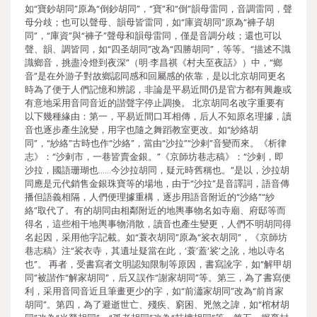
如“寶鈔胡同”原為“倒鈔胡同”，“寶”和“倒”韻母雷同，音調雷同，聲
母分歧；也可以聲母、韻母皆雷同，如“庫資胡同”原為“褲子胡
同”，“庫資”與“褲子”聲母和韻母雷同，僅是音調分歧；還也可以
聲、韻、調皆同，如“四圣胡同”改為“四勝胡同”，等等。“描述不識
識鄉音，挑盡冷燈到夜深”（明·李昌祺《村夫至夜話》）中，“鄉
音”是在外游子對故鄉認同感和回屬感的依靠，是以北京胡同更名
時為了便于人們記憶和辨認，非論是平易近間仍是官方都有興趣或
有意地采用音同音近的諧聲字停止調換。 北京胡同名改字重要有
以下幾種緣由：第一，平易近間口耳相傳，后人不知原名理據，讀
音也逐步產生訛變，用字也隨之舞蹈教室更改。如“紗絡胡
同”，“紗絡”古時也作“沙絡”，當由“沙拉”“沙剌”音變而來。《析律
志》：“沙剌市，一巷皆賣金銀。”《京師坊巷志稿》：“沙剌，即
沙拉，國語珊瑚也……今沙拉胡同，疑元時舊稱也。”是以，沙拉胡
同應是元代銷售金銀珠寶等的場地，由于“沙拉”是音譯詞，語音傳
播但語義相隔，人們便理據重構，逐步用語音附近的“沙絡”“紗
絡”取代了。有的胡同由相鄰附近的地輿事物名如寺廟、府邸等而
得名，這些相干地輿事物消散，讀音也產生變更，人們不明胡同得
名起因，采用他字記載。如“蓑衣胡同”原為“裟衣胡同”，《京師坊
巷志稿》注“裟衣寺，其遺址疑當在此，‘蓑’蓋‘裟’之訛，地以寺名
也”。 再者，受書寫者文明認知限制等原因，書寫訛字，如“解甲胡
同”被諧作“解家胡同”，后又誤作“謝家胡同”等。第三，為了書寫便
利，采用音同音近且筆畫更少的字，如“前瀟家胡同”改為“前肖家
胡同”。第四，為了避逝世亡、殘疾、窮困、兇煞之諱，如“棺材胡