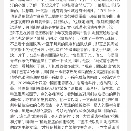
汀的小說，了解一下狀況片子《抓私密空間壯丁》，都是以川味取
勝的。我想套用一句話：越有處所性就越有全國性。” 在生涯中，
他更是稱贊過本身在早上聽到的成都播送電臺市郊節目標序曲，由
於那“顯明來自川劇音樂，就很動人。”也確定過四川歌舞團測驗考
試過的，將川劇的跳舞身材輸出到古代跳講座場地舞中往，說
那“不是在德國漢堡藝術節中年夜受喜愛嗎?”對川劇新實驗瑜伽場
地也充足賜與了贊譽，好比“《紅梅閣》，化進了一些古代跳舞，
不是看來也順眼嗎？”至于川劇的風趣和譏諷伎倆，那更是與馬老
在文學上的保持分歧，他說這在“全國事馳譽的，用之于話劇、小
說、片子，也是年夜有開闢余地的。”恰是基于此，他也一向提倡
青年作家們都能盡量往了解一下狀況川劇，他說：“寫短篇小說最
都雅一看川劇折子戲，可以獲得很多啟示。” 現在，間隔提出“復興
川劇”已有40余年，川劇這一承載著巴蜀國民配合文明記憶的藝術
情勢也跟著時期的成長不竭提高，不竭完成新舊融會，不竭改造立
異。2025年第十四屆中國藝術節將在川渝兩地舉行，這為四川文
藝、特殊是川劇舞臺藝術創作帶來了新機會、新考驗、新挑釁。這
時重溫馬老關于川劇的各種闡述，看到他曾對川劇改造提出的期許
和盼望，亦有新的感觸感染。他一直以為，一方面應保存那些“川
劇中描繪進微的心思描述，令人著迷的波折故事，驚人的藝術夸張
伎倆，風趣而活潑的說話，各類高深的程式扮演和蕩氣回腸的唱
腔”，這也是“雅俗共賞，令人盡倒的”；另一方面還應持續往“挖掘
和打磨”川劇這一“極端豐盛的藝術珍寶。”“盡不成以對川劇抱草率
的虛無主義立場。”才幹使川劇走向繁華復興之路。 （本文系四川