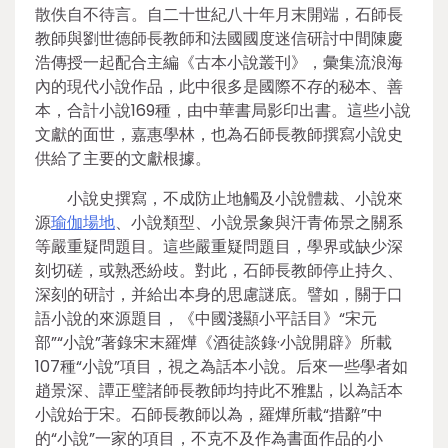
散佚自不待言。自二十世紀八十年月末開端，石師長
教師與劉世德師長教師和法國國度迷信研討中間陳慶
浩傳授一起配合主編《古本小說叢刊》，彙集流浪海
內的現代小說作品，此中很多是國際不存的秘本、善
本，合計小說169種，由中華書局影印出書。這些小說
文獻的面世，嘉惠學林，也為石師長教師撰寫小說史
供給了主要的文獻根據。
小說史撰寫，不成防止地觸及小說體裁、小說來
源
瑜伽場地
、小說類型、小說景象與汗青佈景之關系
等嚴重疑問題目。這些嚴重疑問題目，學界或缺少深
刻切磋，或熟悉紛歧。對此，石師長教師停止持久、
深刻的研討，并給出本身的思慮謎底。譬如，關于口
語小說的來源題目，《中國淺顯小平話目》“宋元
部”“小說”著錄宋末羅燁《酒徒談錄·小說開辟》所載
107種“小說”項目，視之為話本小說。后來一些學者如
趙景深、譚正璧諸師長教師均持此不雅點，以為話本
小說始于宋。石師長教師以為，羅燁所載“措辭”中
的“小說”一家的項目，不克不及作為書面作品的小