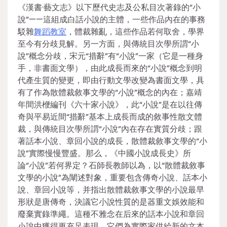
《漢書·藝文志》以下歷代史志及公私目次著錄的“小
說”——這組成白話小說的主體，一些作品內在的事務
駁雜
舞蹈教室
，體裁雜亂，這些作品若何取舍，學界
至今有分歧見解。另一方面，與傳統目次學所謂“小
說”概念分歧，宋元“措辭”有“小說”一家（它是一種身
手，非書面文學），由此成長而來的“小說”概念到明
代產生質的變更，即由行動文學改變為書面文學，具
有了作為散體裁敘事文學的“小說”概念的內在；嘉靖
年間洪楩編刊《六十家小說》，此“小說”是在以往傳
奇與平易近間“措辭”基本上成長而成的敘事性散文體
裁，與傳統目次學所謂“小說”內在存在實質分歧；跟
著話本小說、章回小說的成長，散體裁敘事文學的“小
說”實際慢慢豐盛。那么，《中國小說成長史》所
論“小說”若何界定？石師長教師以為，以“散體裁敘事
文學的小說”為闡述對象，重要包含傳奇小說、話本小
說、章回小說等，并指出散體裁敘事文學的小說最早
形狀是唐傳奇，決議它小說性質的是器重文娛效能和
廢棄實錄準繩。這種不雅念在后來的話本小說和章回
小說中獲得更充足表現，它們為實際家供給新的文本