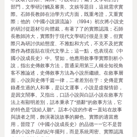
部門，文學研討觸及審美、文娛等題目，這就需求實
際。石師長教師在治學方式方面，既重考證，又重實
際；他的《中國小說源流論》（1994）初次將小說史
的研討從題材引向體裁，有著了了的實際認識；石師
長教師誇大，實際對于現代文學研討很是主要，但實
際只為研討供給態度、不雅點和方式，不克不及把實
際作為標簽貼在現代文學上；這一點，也表現在《中
國小說成長史》中。譬如，他應用敘事學實際剖析小
說，指出史傳敘事方法，普通采用第三人稱全知視角
客不雅論述，史傳敘事方法為小說所繼續。在敘事層
面，小說與史傳千篇一律，二者差別在于：史傳是實
錄產生過的人和事，是以文運事，小說是虛擬情節，
是因文鬧事。又指出，口語小說與白話小說在敘事方
法上有顯明差別，話本秉承了“措辭”的敘事方法，它
的特色是“說給人聽”。話本小說的作者一直站在故事
與讀者之間，飾演著說故事的腳色。實際的適當應
用，晉陞了《中國小說成長史》的品德——它不是普
通的小說作品的紀年擺列，而是系統周密、實際認識