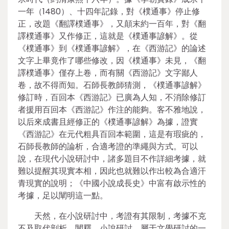
一年（1480）、十四年記錄，對《樸通事》停止修
正，改題《翻譯樸通事》，又顛末約一百年，對《翻
譯樸通事》又作修正，這就是《樸通事諺解》。從
《樸通事》到《樸通事諺解》，在《西游記》的論述
文字上畢竟作了哪些修改，因《樸通事》未見，《翻
譯樸通事》僅存上卷，而有關《西游記》文字鄙人
卷，故不得而知。石師長教師猜測，《樸通事諺解》
修訂時，百回本《西游記》已廣為人知，不消除修訂
者援用百回本《西游記》作注的能夠。客不雅地說，
以后來成書且經修正的《樸通事諺解》為據，證實
《西游記》在元代粗具百回本範圍，這是有瑕疵的，
石師長教師的論析，合適考證的準繩與方式。可以
說，在現代小說研討中，諸多題目不作詳細考據，就
難以提醒其現實本相，因此也就難以作出較為合適汗
青現實的說明；《中國小說成長史》中富有啟示性的
考據，足以闡明這一點。
天然，在小說研討中，考證有其限制，考據不克
不及取代剖析、闡釋。小說研討，屬于文學研討的一