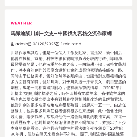
WEATHER
馬識途談川劇–文史–中國找九宮格交流作家網
admin
03/20/2025
1 min read
川籍作家馬識途，也是一位個人工作反動家、書法家，新中國后，
他曾在扶植、宣揚、科技等很多範疇擔負過分歧的行政引導職務。
最難堪得的是，他在沉重的任務之余，一向筆耕不輟，保持文藝創
作，將本身的創作與國度命運和社會的成長慎密聯絡接觸在一路。
同時由于任務需求、愛好使然等各類緣由，也讓他對文藝範疇的很
多方面皆有瀏覽，譬如川劇。對于川劇這一汗青長久、劇目豐盛的
劇種，馬老一向相當追蹤關心，也有著深摯的情感。 在1982年四
川提出“復興川劇”標語之后，時任四川省文聯主席、省作協主席的
馬老也曾屢次撰文提出本身對川劇復興和川劇改造的見解和看法。
他對川劇的很多名家名角名劇很是熟習，談起來一五一十。由於任
務緣由，他與很多川劇任務者也有很多往來接觸，此中包含徐棻、
魏明倫、陽友鶴等，常常與他們一路會商川劇的改造立異。在這一
經過歷程中，他對川劇的藝術懂得也在不竭加深了，并提出了不少
本身的獨到看法。這些具有前瞻性的看法雖年夜多頒發于20世紀
80年月，但放在明天來看也并不外時。 關于川劇這個中國最陳舊