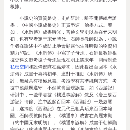
根據。
小說史的實質是史，史的研討，離不開傳統考證
學，《中國小說成長史》正貫串這一治學方式。譬
如，《水滸傳》成書時光，普通文學史以為在元末明
初，也有學者定于宋元時代。石師長教師以為，小說
作者在論述中不成防止地會顯露他生涯時期的物資和
精力印記。《水滸傳》中寫了子母炮，石師長教師根
據史料文獻考據子母炮呈現在明正德末年，開端制造
私密空間
和設備部隊在嘉靖初，因此提出百回本《水
滸傳》成書于嘉靖初年。這對于推動《水滸傳》研
討，無疑具有積極意義。考證學有其準繩與方式，考
據中應嚴厲遵守，不然就會呈現誤差。如《西游記》
研討中，一些學者據《樸通事諺解》敘及《唐三躲西
游記》情節、注中說起百回本《西游記》十幾處關
目，遂揣度《西游記》在元代已粗具后來百回本範
圍。石師長教師指出，《樸通事》成書在高麗末期
（約中國元末明初），《樸通事諺解》成書于朝鮮顯
宗時代（約清康熙十六年）。據《李朝實錄》成宗十