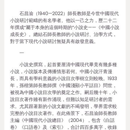
石昌渝（1940—2022）師長教師是今世中國現代
小說研討範疇的有名學者。他以一己之力，歷二十二
年撰成“屬于本身的這個時期的”小說史——《中國小說
成長史》。總結石師長教師的小說研討、治學方式，
對于當下現代小說研討無疑具有啟發意義。
一
小說史撰寫，起首要厘清中國現代畢竟有幾多種
小說，小說版本及傳播情形若何。中國小說汗青漫
長，而具有學科意義的小說目次學樹立則較晚。1933
年，孫楷第師長教師撰《中國淺顯小平話目》問世，
被視為中國小說目次學的奠定之作。嗣后幾十年，小
說目次著作雖有新作涌現，但難以知足研討者的需
求。尤其跟著新的小說文獻的不竭發明，學界需求較
完整的小說目次著作。在此佈景下，石昌渝師長教師
主編《中國現代小說總目》（2004），包含《白話
卷》《口語卷》及《索引》，合計四百多萬字，收錄