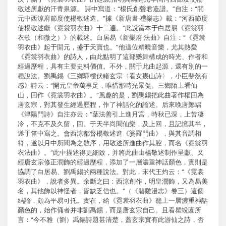
敬述所獻的汗青泉源。 詩中寫道：“楊氏創聲君造譜。”自注：“開
元中西涼府節度使楊敬述造。”據《新唐書·禮樂志》載：“河西節度
使楊敬述獻《霓裳羽衣曲》十二遍。”此說當本于白居易《霓裳羽
衣歌（和微之）》的載述。白居易《新樂府·法曲》自注：“《霓裳
羽衣曲》起于開元，盛于天寶也。”他這位精曉音樂，尤其熱愛
《霓裳羽衣曲》的詩人，由此點明了這部樂舞構成的時光、作者和
經過歷程，具有主要史料價值。不外，關于此曲起源，還有別的一
種說法。劉禹錫《三鄉驛樓伏睹玄宗〈看女幾山詩〉，小臣斐然有
感》詩云：“開元皇帝萬事足，唯惜那時光景促。三鄉陌上看仙
山，回作《霓裳羽衣曲》。”風趣的是，劉禹錫把此曲著作權回為
唐玄宗，對其發生經過歷程，作了神話化的論述。后來晚唐鄭嵎
《津陽門詩》自注亦云：“葉法善引上進月宮，時秋已深，上苦凄
冷，不克不及久留，回。于天半尚聞仙樂，及上回，且記憶其半，
遂于笛中寫之。會西涼都督楊敬述進《婆羅門曲》，與其音調相
符，遂以月中所聞為之散序，用敬述所進曲作其腔，而名《霓裳羽
衣法曲》。”此中描述得更細致，并將此曲由楊敬述制作呈獻、又
經唐玄宗修正潤飾的經過歷程，添加了一層濃重神話顏色，實則是
協調了白居易、劉禹錫的兩種說法。對此，宋代王灼云：“《霓裳
羽衣曲》，說者多異。余斷之曰：西涼創作，明皇潤飾，又為易美
名，其他飾以神怪者，皆缺乏信也。”（《碧雞漫志》卷三）這個
結論，頗為平易可托。實在，給《霓裳羽衣曲》籠上一層濃重神話
顏色的，始作俑者并非劉禹錫，而是唐玄宗自己。且看瞿蛻園所
言：“今不雅（劉）禹錫詩題甚清楚，蓋玄宗實有此游仙之詩，否