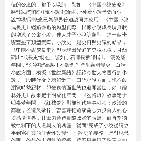
信的公道的，都予以吸納。譬如，《中國小說史略》
將“類型”實際引進小說史論述，“神魔小說”“情面小
說”等類型概念已為學界普遍認同并應用，《中國小說
成長史》繼續魯迅的類型實際，根據小說成長現實狀
態增添了公案小說、佳人才子小說等類型，進一個步
驟豐盛了類型實際。小說史，是史料與史識的結晶；
《中國小說成長史》即表現出光鮮的史識認識，且凸
顯出“成長史”特色。譬如，石師長教師指出，清乾隆
年間，“文字獄”高壓下小說創作產生顯明變更：白話
小說方面，模擬《世說新語》記錄今世人物言行的小
說，一段時代從文壇消散了；口語小說方面，也不敢
瀏覽時勢題材，即便寫情面世態也避開當世，如《儒
林外史》故事定于明成化年間，《岔路燈》故事定于
明嘉靖年間，《紅樓夢》則無朝代年事可考；政治的
高壓，差遣吳敬梓、曹雪芹把追蹤關心力投向人的心
坎感情世界，其筆力穿透實際政治的表層，而直指獨
裁軌制下的人道與人的魂靈，從而“完成了小說從講故
事到寫心靈的汗青性改變”。小說史的義務，是對現代
作家、作品作出適當的評價。這不只表現了撰寫者的