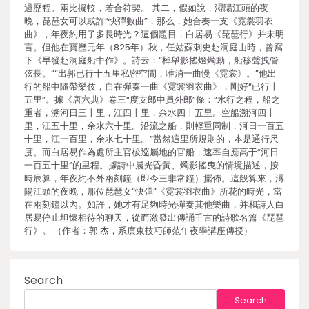
過歷程。兩比擬較，若合符契。 其二，假如說，潯陽江頭的夜
晚，琵琶女可以或許“快彈數曲”，那么，她合奏一支《霓裳羽衣
曲》，年夜約用了多長時光？這個題目，白居易《琵琶行》并未明
言。但他在寶歷元年（825年）秋，任姑蘇刺史赴洞庭山時，曾寫
下《早發赴洞庭船中作》。詩云：“棹舉影搖燈燭動，船移聲拽管
弦長。”“出郭已行十五里私密空間，唯消一曲慢《霓裳》。”他出
行的船中隨帶樂伎，自在彈奏一曲《霓裳羽衣曲》，剛好“已行十
五里”。據《唐六典》卷三“度支郎中員外郎”條：“水行之程，船之
重者，溯河日三十里，江四十里，余水四十五里。空船溯河四十
里，江五十里，余水六十里。沿流之船，則輕重同制，河日一百五
十里，江一百里，余水七十里。”當然這里所規則的，本是通行尺
度。而白居易作為處所主官梭巡屬地的官船，速率自應高于“河日
一百五十里”的里程。據詩中晨光昏黃、燭影搖曳的情境描述，按
時辰算，年夜約不外兩刻鐘（即今三非常鐘）擺佈。這般算來，潯
陽江頭的夜晚，那位琵琶女“快彈”《霓裳羽衣曲》所花的時光，當
在兩刻鐘以內。如許，她才有足夠時光彈奏其他樂曲，并和詩人白
居易停止坦懷相待的聊天，從而激發出傳誦千古的詩歌名篇《琵琶
行》。 （作者：郭 杰，系廣東技巧師范年夜學講座傳授）
Search
Search