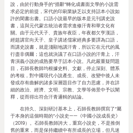
說，由於行動身手的“措辭”轉化成書面文學的小說需
求必定的前提，宋代的印刷業缺乏以支持話本小說如
許的閑書出書。口語小說最早的版本是元刊講史說
書，這與元代蒙古統治者需求進修汗青和華文化有
關。由于元代天子、貴族年夜臣，年夜都欠亨漢語，
經筵講官向天子、皇子講述儒家經典多要譯為口語，
而講史說書，就是淺顯地講汗青，所以它在元代的風
行盡非偶爾；這也就決議了在口語小說的汗青上，汗
青演義小說的成熟要早于話本小說。凡此嚴重疑問題
目，石師長教師均根據史料、文獻，停止深刻、體系
的考核，對中國現代小說產生、成長、改變中後人未
發或存有曲解的諸多深層題目作了自力思慮，并在詳
細的政治、經濟、文明、宗教、文學等佈景中予以闡
釋，從而得出符合汗青邏輯的結論。
在持久、深刻研討基本上，石師長教師撰寫了“屬
于本身的這個時期的”小說史——《中國小說成長史》
（2019）。石師長教師誇大，重寫小說史，不是推倒
舊的重來，而是保持繼續中有所成長的立場，但凡迷