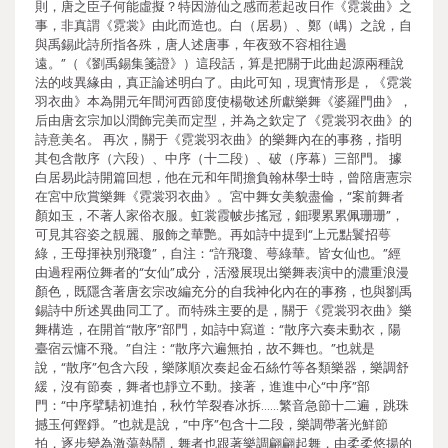
則，唐之臣子何能虛擬？特因游仙之感而惹起改日作《霓裳曲》之
事，非真謂《霓裳》由此而造也。白（居易）、鄭（嵎）之說，自
與禹錫此詩所指各殊，唐人述唐事，年夜致不容相往過
遠。”（《劉禹錫集箋證》）這段話，算是把關于此曲起源兩種說
法的歧異緣由，真正論述明白了。由此可知，現實情形是，《霓裳
羽衣曲》本為開元年間河西節度使楊敬述所獻樂舞《婆羅門曲》，
后由唐玄宗加以潤飾完美而定型，并為之欽定了《霓裳羽衣曲》的
詩意美名。 再次，關于《霓裳羽衣曲》的樂舞內在的事務，指明
其包含散序（六段）、中序（十二段）、破（序幕）三部門。 據
白居易此詩開篇回想，他在元和年間擔負翰林學士時，曾陪唐憲宗
在宮中欣賞樂舞《霓裳羽衣曲》。宮中舞女美貌盡倫，“案前舞者
顏如玉，不著人家俗衣服。虹裳霞帔步搖冠，鈿瓔累累佩珊珊”，
可見其容姿之靚麗、服飾之華艷。再如詩中提到“上元點鬟招萼
綠，王母揮袂別飛瓊”，自注：“許飛瓊、萼綠華。皆女仙也。”經
由過程兩位舞者的“女仙”成分，活潑展現出樂舞表演中的濃重浪漫
顏色，既隱含著唐玄宗改編充分的自我神化內在的事務，也與劉禹
錫詩中所述異曲同工了。而特殊主要的是，關于《霓裳羽衣曲》樂
舞構造，在開首“散序”部門，如詩中寫道：“散序六奏未動衣，陽
臺宿云慵不飛。”自注：“散序六遍無拍，故不舞也。”也就是
說，“散序”包含六段，樂隊順次奏起金石絲竹等各類樂器，樂調舒
緩，沒有節奏，舞者也靜立不動。接著，進進中心“中序”部
門：“中序擘騞初進拍，秋竹竿裂春冰拆……繁音急節十二遍，跳珠
撼玉何鏗錚。”也就是說，“中序”包含十二段，樂調帶著光鮮節
拍，逐步變為激蕩熱鬧，舞者也跟著樂調翩翩起舞，由柔柔悠揚的