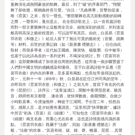
曼舞演化成熱鬧豪放的勁舞。最后，到了“破”的序幕部門，“翔鸞
舞了卻收翅，唳鶴曲終長引聲。”自注：“凡曲將畢，皆擊拍促速，
唯《霓裳》之末，長引一聲也。”整部樂舞在高亢鼓動感動的顛峰
之際，一聲長叫，戛但是止。 在全部詩歌史上，以一首長篇詩歌
而對一部主要樂舞停止這般周全完全、細致深刻的描寫，并到達這
般高明高深之藝術程度的，可以說罕有其匹。由此，白居易《霓裳
羽衣歌（和微之）》給后人留下了無比可貴的藝術史（音樂、跳舞
等）材料。后世的史乘記錄（如《新唐書·禮樂志》），往往由此
取材；而很多學者（近代如王國維、陳寅恪、楊蔭瀏、任中敏等）
也基于以此詩為首的一系列史料，不竭深化研討，對《霓裳羽衣
曲》這部樂舞構成了加倍迷信周密的熟悉，從而進一個步驟豐盛了
人們對中國文明的感觸感染和懂得。 至于白居易詩歌中反應《霓
裳羽衣曲》的內在的事務，至多還有兩點，也長短常值得說起的。
其一，元和十一年（816年）秋，白居易在貶任江州司馬的翌年，
亦即寫作《霓裳羽衣歌（和微之）》之前九年，曾寫下有名的代表
作《琵琶行》。詩序云：“送客湓浦口，聞船中夜彈琵琶者。聽其
音，錚錚然有京都聲……遂命酒，使快彈數曲。曲罷憫默。自敘少
小時歡喜事。今漂淪憔悴，轉徙于江湖間。予出官二年，恬然自
安。感斯人言，是夕始覺有遷謫意。”這里所謂“快彈數曲”，據詩
中所言“初為《霓裳》后《綠腰》”，可知包含《霓裳羽衣曲》和
《綠腰》兩支名曲，而重心尤在前者，這也是詩情面感共識的基
點。《霓裳羽衣曲》既屬于“法曲”，則如《新唐書·禮樂志》所
載，“法曲”的吹奏，“其器有鐃、鈸、鐘、磬、幢簫、琵琶……其聲