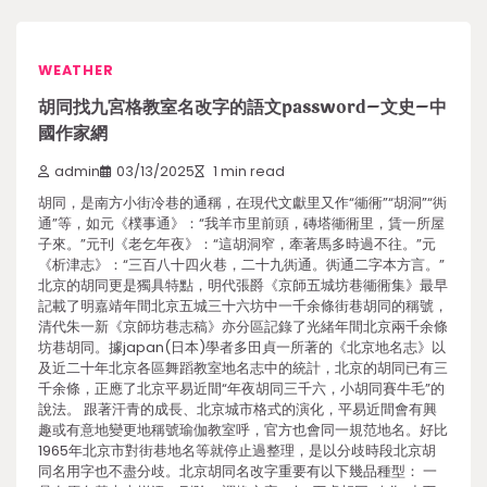
WEATHER
胡同找九宮格教室名改字的語文password–文史–中
國作家網
admin
03/13/2025
1 min read
胡同，是南方小街冷巷的通稱，在現代文獻里又作“衚衕”“胡洞”“衖
通”等，如元《樸事通》：“我羊市里前頭，磚塔衚衕里，賃一所屋
子來。”元刊《老乞年夜》：“這胡洞窄，牽著馬多時過不往。”元
《析津志》：“三百八十四火巷，二十九衖通。衖通二字本方言。”
北京的胡同更是獨具特點，明代張爵《京師五城坊巷衚衕集》最早
記載了明嘉靖年間北京五城三十六坊中一千余條街巷胡同的稱號，
清代朱一新《京師坊巷志稿》亦分區記錄了光緒年間北京兩千余條
坊巷胡同。據japan(日本)學者多田貞一所著的《北京地名志》以
及近二十年北京各區舞蹈教室地名志中的統計，北京的胡同已有三
千余條，正應了北京平易近間“年夜胡同三千六，小胡同賽牛毛”的
說法。 跟著汗青的成長、北京城市格式的演化，平易近間會有興
趣或有意地變更地稱號瑜伽教室呼，官方也會同一規范地名。好比
1965年北京市對街巷地名等就停止過整理，是以分歧時段北京胡
同名用字也不盡分歧。北京胡同名改字重要有以下幾品種型： 一