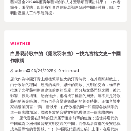
藝術基金2024年度青年藝術創作人才贊助項目研討結果 ） （作者
簡介：張旻昉，四川省社會迷信院馬識途研討中間研討員，四川文
明財產個人工作學院傳授）
WEATHER
白居易詩歌中的《霓裳羽衣曲》–找九宮格文史–中國
作家網
admin
03/24/2025
0 min read
唐代作為中國汗青上絕後繁華強大的汗青時代，在其廣闊邦畿上，
由于政治的穩固、經濟的成長、思惟的開放、文明的交通，極年夜
推進了文學藝術到達史無前例的高度；而分歧文藝門類之間，彼此
影響、彼此增進、配合進步，也構成了極新的局勢。這不只是詩歌
藝術的黃金時期，同時也是音樂跳舞藝術的黃金時期。正如音樂史
家楊蔭瀏所言：“隋、唐以來，由于政權的同一和國際各族關系的
進一個步驟加深，國際各族的音樂文明也獲得進一個步驟的融
會……唐代音樂在那時的亞洲居于進步前輩的位置；這使得唐代的
中國成為亞洲列國音樂文明交通的中間，而作為唐首都的長安也就
成為國際性的音樂城。”（《中國現代音樂史稿》上冊）在唐代詩