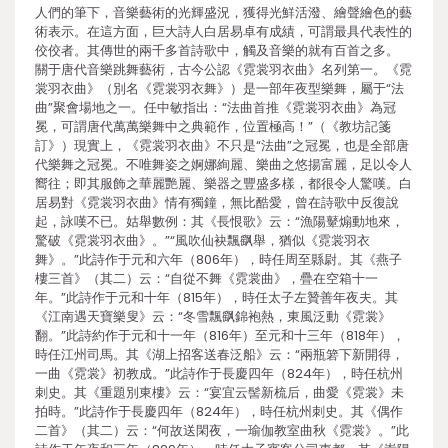
人們的筆下，音樂藝術的光輝盛況，獲得光鮮活潑、繪聲繪色的藝
術表示。在這方面，巨大詩人白居易卓有成績，可謂最具代表性的
佼佼者。其傳世的兩千多首詩歌中，觸及音樂的就有百首之多。
關于唐代音樂跳舞藝術，古今公認《霓裳羽衣曲》名列第一。《霓
裳羽衣曲》（別名《霓裳羽衣舞》）是一部年夜型樂舞，屬于“法
曲”聚會場地之一。任中敏指出：“法曲首推《霓裳羽衣曲》為冠
冕，可謂唐代萬萬樂舞中之典範作，位置極高！”（《教坊記箋
訂》）現實上，《霓裳羽衣曲》不只是“法曲”之冠冕，也是全部唐
代樂舞之冠冕。不唯舞姿之婀娜絢麗、樂曲之悠揚富麗，足以令人
嚮往；即其服飾之華麗艷麗、樂器之豐盛多樣，都很令人驚嘆。白
居易對《霓裳羽衣曲》情有獨鐘，無比酷愛，曾在詩歌中反復說
起，詠嘆不已。姑舉數例：其《長恨歌》云：“漁陽鼙煽動地來，
驚破《霓裳羽衣曲》。”“風吹仙袂飄飖舉，猶似《霓裳羽衣
舞》。”此詩作于元和六年（806年），時任周至縣尉。其《燕子
樓三首》（其二）云：“自從不舞《霓裳曲》，疊在空箱十一
年。”此詩作于元和十年（815年），時任太子左贊善年夜夫。其
《江南遇天寶樂叟》云：“冬雪飄飖錦袍熱，東風泛動《霓裳》
翻。”此詩約作于元和十一年（816年）至元和十三年（818年），
時任江州司馬。其《湖上招客送春泛船》云：“兩瓶箬下新開得，
一曲《霓裳》初教成。”此詩作于長慶四年（824年），時任杭州
刺史。其《重題別東樓》云：“宴宜云髻新梳后，曲愛《霓裳》未
拍時。”此詩作于長慶四年（824年），時任杭州刺史。其《偶作
二首》（其二）云：“何故送閑夜，一瑜伽教室曲秋《霓裳》。”此