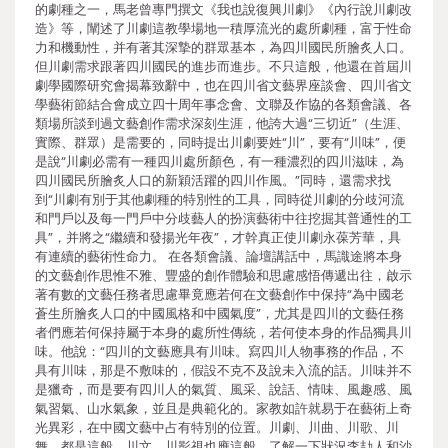
的劇種之一，馬老曾專門撰文《我也說復興川劇》《內行說川劇改
造》等，闡述了川劇這教學場地一積厚流光的處所劇種，富于性命
力和機動性，并有著其深摯的群眾基本，為四川國民所膾炙人口。
但川劇需求跟著四川國民的進步而進步。不只這般，他還在首屆川
劇學國際研究會揭幕致辭中，也在四川省文藝界座談會、四川省文
學藝術節結合會成立四十周年事念會、文聯及作協的各類會議、各
類場所談到過文藝創作需求深刻生涯，他誇大過“三切近”（生涯、
實際、群眾）是需要的，同時提出川劇要姓“川”，要有“川味”，便
是說“川劇必需有一種四川處所顏色，有一種濃烈的四川滋味，為
四川國民所膾炙人口的新穎活躍的四川作風。”同時，還需求找
到“川劇有別于其他劇種的特別性的工具，同時從川劇的分歧河流
和門戶以及每一門戶中分歧藝人的扮演藝術中往挖掘其普通性的工
具”，并將之“繼續和發揚光年夜”，才幹真正使川劇永葆芳華，具
有連續的藝術性命力。 在各類會議、論壇講話中，馬識途將本身
的文藝創作思惟不雅、豐盛的創作體驗和思慮感悟傳遞出往，啟示
著有數的文藝任務者思慮畢竟應若何在文藝創作中保持“為中國老
蒼生所膾炙人口的中國風格和中國氣度”，尤其是四川的文藝任務
者們應若何保持屬于本身的處所性傳統，若何使本身的作品獨具川
味。他說：“四川的文藝應具有川味。寫四川人物事務的作品，不
具有川味，那是不敷味的，假設不克不及說未入流的話。川味并不
是獵奇，而是要有四川人的氣質、風采、說話、情味、風趣感、風
氣習氣、山水氣象，並且是典範化的。家教如許就易于在藝術上奇
光異彩，在中國文藝中占有特別的位置。川劇、川曲、川歌、川
舞，都是這般，川文、川影視也應這般。了解一下狀況李劼人和沙