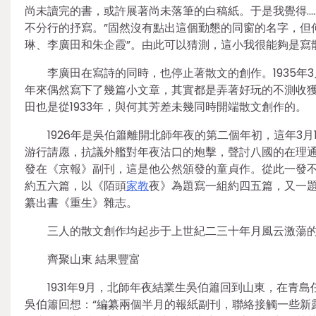
尚未讀完的書，或許展著尚未落筆的白稿紙。于是我覺得…
不分行的抒寫。”固然沒有點出這個勤懇的同窗的名字，但
琳、李廣田和朱企霞”。由此可以猜測，這小我很能夠是寫
李廣田在寫詩的同時，也停止著散文的創作。1935年
年來偶然寫下了幾篇小文章，其實都是弄著好玩的不測收獲
田也是從1933年，與何其芳差未幾同時開端散文創作的。
1926年是吳伯簫離開北師年夜的第二個年初，這年3
游行請愿，抗議外艦對年夜沽口的炮擊，聲討八國的在理通
發在《京報》副刊，這是他公然頒發的童貞作。從此一發不
約五六篇，以《陌頭
家教
夜》為題寫一組約四五篇，又一題
纂出書《重生》雜志。
三人的散文創作均起步于上世紀二三十年月風云激蕩的
齊聚山東 結果豐富
1931年9月，北師年夜結業生吳伯簫回到山東，在青
吳伯簫回想：“編纂兩個半月的報紙副刊，聯絡接觸一些新