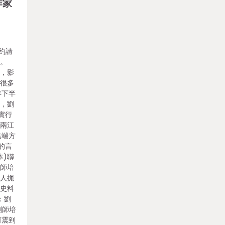
作家
的約請
纂。
報，影
了很多
年下半
劃，劉
實行
為兩江
進端方
的言
本)聯
劉師培
令人扼
新史料
：劉
劉師培
何震到