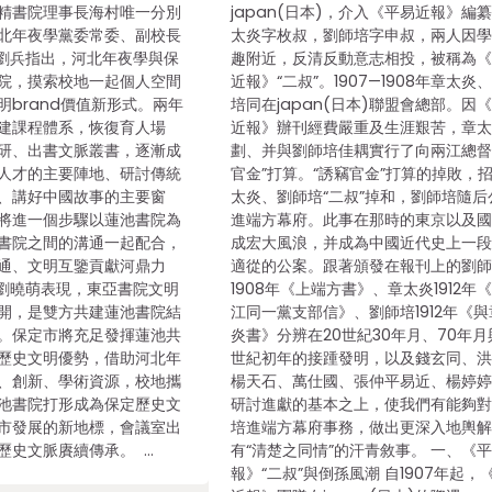
)惟精書院理事長海村唯一分別
japan(日本)，介入《平易近報》編
北年夜學黨委常委、副校長
太炎字枚叔，劉師培字申叔，兩人因
劉兵指出，河北年夜學與保
趣附近，反清反動意志相投，被稱為
院，摸索校地一起個人空間
近報》“二叔”。1907—1908年章太炎
明brand價值新形式。兩年
培同在japan(日本)聯盟會總部。因
建課程體系，恢復育人場
近報》辦刊經費嚴重及生涯艱苦，章
研、出書文脈叢書，逐漸成
劃、并與劉師培佳耦實行了向兩江總督
人才的主要陣地、研討傳統
官金”打算。“誘竊官金”打算的掉敗，
、講好中國故事的主要窗
太炎、劉師培“二叔”掉和，劉師培隨后
將進一個步驟以蓮池書院為
進端方幕府。此事在那時的東京以及
書院之間的溝通一起配合，
成宏大風浪，并成為中國近代史上一
通、文明互鑒貢獻河鼎力
適從的公案。跟著頒發在報刊上的劉
劉曉萌表現，東亞書院文明
1908年《上端方書》、章太炎1912年
開，是雙方共建蓮池書院結
江同一黨支部信》、劉師培1912年《
。保定市將充足發揮蓮池共
炎書》分辨在20世紀30年月、70年月與
歷史文明優勢，借助河北年
世紀初年的接踵發明，以及錢玄同、
、創新、學術資源，校地攜
楊天石、萬仕國、張仲平易近、楊婷
池書院打形成為保定歷史文
研討進獻的基本之上，使我們有能夠
市發展的新地標，會議室出
培進端方幕府事務，做出更深入地輿
歷史文脈賡續傳承。 …
有“清楚之同情”的汗青敘事。 一、《
報》“二叔”與倒孫風潮 自1907年起，