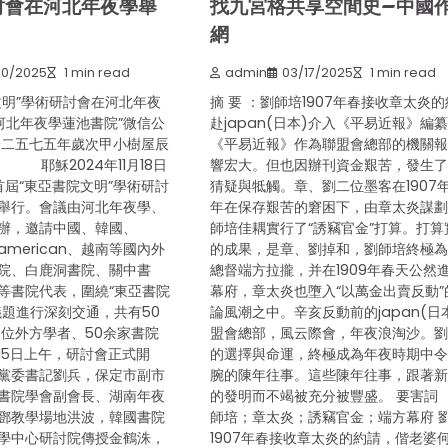
討會在河北年夜學舉
找九宮格共享空間史–中國
網
20/2025
1 min read
admin
03/17/2025
1 min read
文明”學術研討會在河北年夜
摘 要 ：劉師培1907年春接收章太炎
河北年夜學蓮池書院”微信公
赴japan(日本)介入《平易近報》編
子二五七五年歲次甲小樹屋辰
《平易近報》作為聯盟會總部的機關
 耶穌2024年11月18日
響宏大。但也因辦刊資金艱苦，發生
，首屆“東亞書院文明”學術研討
猜疑與牴觸。章、劉二位墨客在1907
舉行。會議由河北年夜學、
年在保存艱苦的窘困下，由章太炎謀
辦，邀請中國、韓國、
師培佳耦實行了“誘竊官金”打算。打算
、american、越南等國內外
的成果，是章、劉掉和，劉師培終極
院、白鹿洞書院、關中書
總督端方拉攏，并在1909年春天公然
等書院代表，圍繞“東亞書院
幕府，章太炎也墮入“以萬金出賣反動”
議題進行深刻交通，共有50
論風潮之中。辛亥反動前的japan(日
4位外方學者、50余家書院
盟會總部，風云際會，年夜浪淘沙。
5日上午，研討會正式開
的選擇與命運，終極成為年夜時期中
黨委書記劉兵，保定市副市
腕的陳年往事。這些陳年往事，跟著
書院學會副會長、湖南年夜
的發明而不竭被充分被豐盛。 要害詞 
鄧教學場地洪波，韓國書院
師培；章太炎；誘竊官金；端方幕府 
學中心研討院傳授金鶴洙，
1907年春接收章太炎的約請，偕老婆