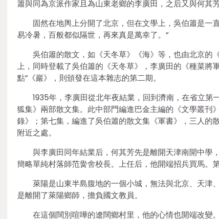
簫與同為京派作家且為山東老鄉的李廣田，之后又與何其
固然在地輿上分開了北京，但在文學上，吳伯簫是一直
易冷暑，百般都似隔世，再來真是萬幸了。”
吳伯簫的散文，如《天冬草》《海》等，也由北京的《水
上，同時登載了吳伯簫的《天冬草》，李廣田的《種菜將軍
點”《巖》，則頒發在這本雜志的第二期。
1935年，李廣田從北年夜結業，回到濟南，在省立第一
狐集》兩部散文集。此中部門編進巴金主編的《文學叢刊
錄》；第七集，編進了吳伯簫的散文集《軍書》，三人的
附近之處。
與李廣田同年結業后，何其芳先是離開天津南開中學，做
簡略單純村落師范黌舍校長。上任后，他開端招兵買馬。
萊陽是山東半島腹地的一個小城，無法與北京、天津
是離開了萊陽鄉師，擔負國文教員。
在這個闊別喧嘩的遼闊鄉村里，他的心情也開端改變