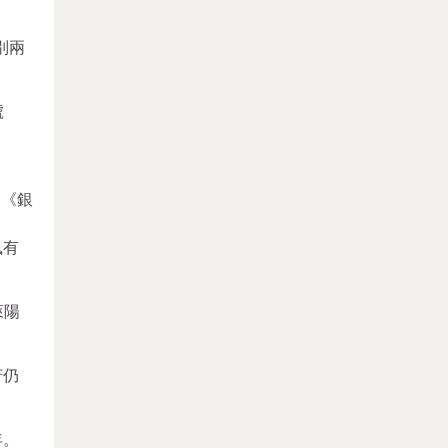
別兩
號
》《銀
風有
萊陽
芳仍
年。