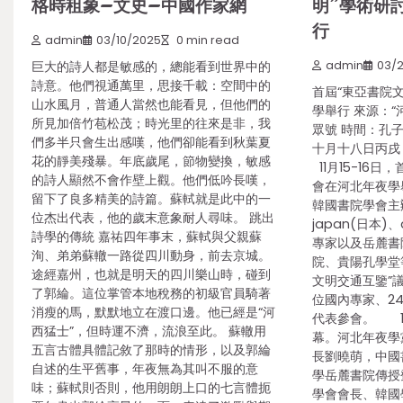
格時租象–文史–中國作家網
明”學術研
行
admin
03/10/2025
0 min read
巨大的詩人都是敏感的，總能看到世界中的
admin
03/
詩意。他們視通萬里，思接千載：空間中的
首屆“東亞書院
山水風月，普通人當然也能看見，但他們的
學舉行 來源：“
所見加倍竹苞松茂；時光里的往來是非，我
眾號 時間：孔
們多半只會生出感嘆，他們卻能看到秋葉夏
十月十八日丙戌
花的靜美殘暴。年底歲尾，節物變換，敏感
11月15-16日
的詩人顯然不會作壁上觀。他們低吟長嘆，
會在河北年夜學
留下了良多精美的詩篇。蘇軾就是此中的一
韓國書院學會主
位杰出代表，他的歲末意象耐人尋味。 跳出
japan(日本)
詩學的傳統 嘉祐四年事末，蘇軾與父親蘇
專家以及岳麓書
洵、弟弟蘇轍一路從四川動身，前去京城。
院、貴陽孔學堂
途經嘉州，也就是明天的四川樂山時，碰到
文明交通互鑒”
了郭綸。這位掌管本地稅務的初級官員騎著
位國內專家、2
消瘦的馬，默默地立在渡口邊。他已經是“河
代表參會。 1
西猛士”，但時運不濟，流浪至此。 蘇轍用
幕。河北年夜學
五言古體具體記敘了那時的情形，以及郭綸
長劉曉萌，中國
自述的生平舊事，年夜無為其叫不服的意
學岳麓書院傳授
味；蘇軾則否則，他用朗朗上口的七言體扼
學會會長、韓國