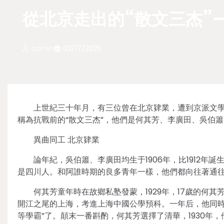
從北京走出的“散文三杰”
admin
03/17/2025
上世紀三十年月，有三位曾在北京肄業，遭到京派文
稱為抗戰前的“散文三杰”，他們是何其芳、李廣田、吳伯簫
異曲同工 北京肄業
論年紀，吳伯簫、李廣田均生于1906年，比1912
是四川人。和阿誰時期的良多青年一樣，他們都向往著通
何其芳童年時在故鄉私塾發蒙，1929年，17歲的何
開江之尾的上海，考進上海中國公學預科。一年后，他同時
等學霸”了。顛末一番斟酌，何其芳選擇了清華，1930年