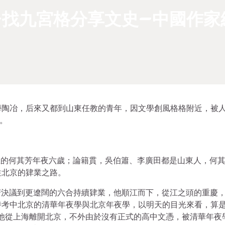
–找九宮格分享文史–中國作家
學陶冶，后來又都到山東任教的青年，因文學創風格格附近，被
。
年誕生的何其芳年夜六歲；論籍貫，吳伯簫、李廣田都是山東人，何
往北京的肄業之路。
其芳決議到更遼闊的六合持續肄業，他順江而下，從江之頭的重慶
考中北京的清華年夜學與北京年夜學，以明天的目光來看，算是
，他從上海離開北京，不外由於沒有正式的高中文憑，被清華年夜