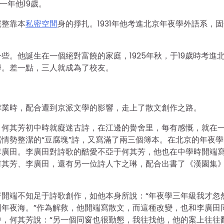
一年他19歲。
完整靠本
私密空間
身的掙扎。1931年他考進北京年夜學外語系，
。他誕生在一個絕對富饒的家庭，1925年秋，于19歲時考進
學。差一點，三人就成為了校友。
肄業時，配合遭到京派文學的影響，走上了散文創作之路。
。何其芳初中時就癡迷古詩，在江邊的黌舍里，每有感慨，就在
情勢整潔的“豆腐塊”詩，又寫滿了兩三個簿本。在北京的年夜學
李廣田。李廣田對詩歌的酷愛不亞于何其芳，他也在中學時開端
何其芳、李廣田，還有另一位詩人卞之琳，配合出書了《漢園集
其芳開端不知足于詩歌創作，如他本身所說：“年夜學三年級我才忽
年夜海。”作為解救，他開端寫散文，而這種改變，也和李廣田
，何其芳說：“另一個同窗也很勤懇，我往找他，他的案上往往