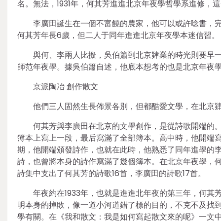
名。無法，1931年，何其芳進進北京年夜學哲學系進修，這
李廣田誕生在一個不富饒的農家，他可以或許唸書，
何其芳年長6歲，但二人于同年進進北京年夜學本迷信習。
與何、李兩人比擬，吳伯簫到北京肄業的時光則要早一些
師范年夜學。據吳伯簫自述，他底本想考的也是北京年夜
京派陶冶 創作散文
他們三人固然生長佈景各別，但都酷愛文學，在北京
何其芳與李廣田在北京的文學創作，是從詩歌開端的
簿本上寫上一段，最后寫滿了全部簿本。高中時，他開端寫
期，他開端頒發詩作，也就在此時，他熟悉了同年進學的
詩，也曾將本身的詩作寫滿了幾個簿本。在北京年夜學，
詩集中支出了何其芳的詩歌16首，李廣田的詩歌17首。
年夜約在1933年，也就是進進北年夜的第三年，何
明本身的掉敗，像一道小河道錯了標的目的，不克不及找到
學有關。在《我和散文：我是如何寫起散文來的呢》一文中