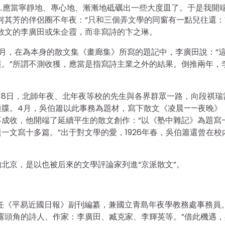
…應當寧靜地、專心地、漸漸地砥礪出一些大度皿了。于是我開
何其芳的伴侶圈不年夜：“只和三個弄文學的同窗有一點兒往還：
散文的李廣田或朱企霞，而非寫詩的卞之琳。
3月，在為本身的散文集《畫廊集》所寫的題記中，李廣田說：“
。”所謂不測收獲，應當是指寫詩主業之外的結果。倒推兩年，
月18日，北師年夜、北年夜等校的先生與各界群眾一路，向段祺瑞
牒。4月，吳伯簫以此事務為題材，寫下散文《凌晨——夜晚》
成收，他開端了延續平生的散文創作：“以《塾中雜記》為題寫
一文寫十多篇。”出于對文學的愛，1926年春，吳伯簫還曾在校
北京，是以也被后來的文學評論家列進“京派散文”。
島任《平易近國日報》副刊編纂，兼國立青島年夜學教務處事務員
露頭角的詩人、作家：李廣田、臧克家、李輝英等。”借此機遇，