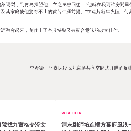
的萊陽梨，到青島探望他。卞之琳曾回想：“他就在我阿誰房間里
及其家庭使他驚奇不止的貧苦生涯前提。”在這片新年夜陸，何
。
生涯融會起來，創作出了各具特點又有配合意味的散文佳作。
李希梁：平臺抹殺找九宮格共享空間式并購的反
WEATHER
書院找九宮格交流文
清末劉師培進端方幕府風浪