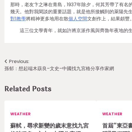
那時，老友卞之琳在青島，1937年除夕，何其芳帶了有名
幾天。他對我閑談的重要話題，就是他所接觸到的萊陽先生
對1教學
將精神更多地用在散
個人空間
文創作上，結果頗豐
這三位文學青年，就如許將京派作風與齊魯年夜地的
Post
Previous:
孫郁：想起端木蕻良–文史–中國找九宮格分享作家網
navigation
Related Posts
WEATHER
WEATHER
蘇軾，尋求新變的歲末意找九宮
首屆“東亞