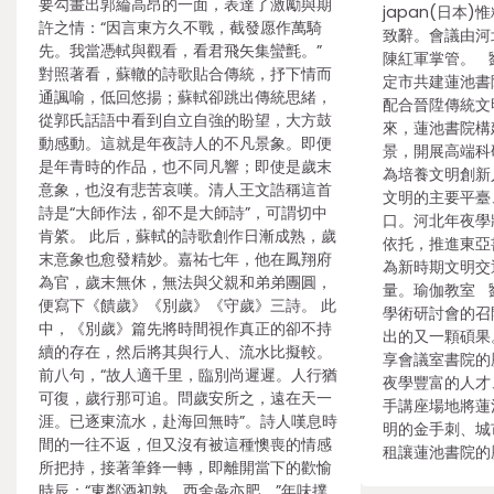
要勾畫出郭綸高昂的一面，表達了激勵與期
japan(日本
許之情：“因言東方久不戰，截發愿作萬騎
致辭。會議由河
先。我當憑軾與觀看，看君飛矢集蠻氈。”
陳紅軍掌管。 
對照著看，蘇轍的詩歌貼合傳統，抒下情而
定市共建蓮池書
通諷喻，低回悠揚；蘇軾卻跳出傳統思緒，
配合晉陞傳統文
從郭氏話語中看到自立自強的盼望，大方鼓
來，蓮池書院構
動感動。這就是年夜詩人的不凡景象。即便
景，開展高端科
是年青時的作品，也不同凡響；即使是歲末
為培養文明創新
意象，也沒有悲苦哀嘆。清人王文誥稱這首
文明的主要平臺
詩是“大師作法，卻不是大師詩”，可謂切中
口。河北年夜學
肯綮。 此后，蘇軾的詩歌創作日漸成熟，歲
依托，推進東亞
末意象也愈發精妙。嘉祐七年，他在鳳翔府
為新時期文明交
為官，歲末無休，無法與父親和弟弟團圓，
量。瑜伽教室 
便寫下《饋歲》《別歲》《守歲》三詩。 此
學術研討會的召
中，《別歲》篇先將時間視作真正的卻不持
出的又一顆碩果
續的存在，然后將其與行人、流水比擬較。
享會議室書院的
前八句，“故人適千里，臨別尚遲遲。人行猶
夜學豐富的人才
可復，歲行那可追。問歲安所之，遠在天一
手講座場地將蓮
涯。已逐東流水，赴海回無時”。詩人嘆息時
明的金手刺、城
間的一往不返，但又沒有被這種懊喪的情感
租讓蓮池書院的
所把持，接著筆鋒一轉，即離開當下的歡愉
時辰：“東鄰酒初熟，西舍彘亦肥。”年味撲