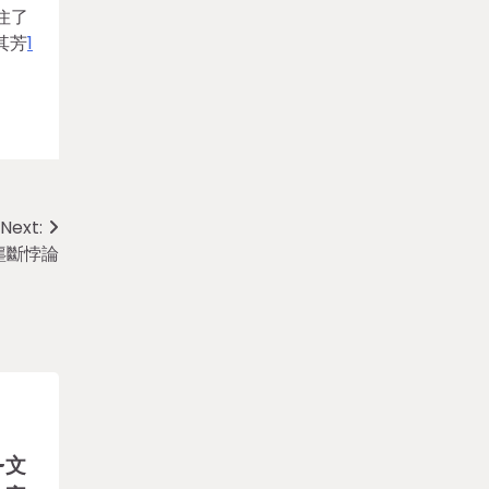
住了
其芳
1
Next:
壟斷悖論
–文