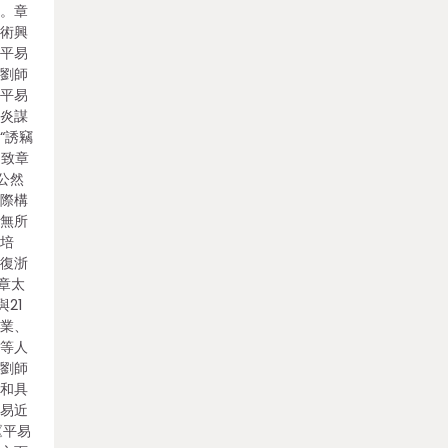
纂。章
學術興
《平易
、劉師
《平易
太炎謀
“誘竊
招致章
公然
國際構
段無所
師培
《復浙
與章太
21
洪業、
婷等人
對劉師
解和具
平易近
《平易