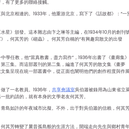
芳，有了更多的聯絡接觸。
與北京相連的。1933年，他重游北京，寫下了《話故都》：“一
星》頒發。這本雜志由卞之琳等主編，在1934年10月的創刊
》，何其芳的《砌蟲》。何其芳自稱的“有興趣寫散文的出發
中學任教，他“當真教書，盡力寫作”，1936年出書了《畫廊集
》第三集。而這部叢刊的第二集，編進了何其芳的散文集《畫夢
散文集呈現在統一部叢書中，從正面也闡明他們的創作程度與作
了一名教員。1936年，
共享會議室
吳伯簫被錄用為山東省立
第一批約請的，就有本身的文學老友何其芳。
、青島如許的年夜城市比擬。不外，出于對吳伯簫的信賴，何其
。何其芳轉變了曩昔孤島般的生涯方法，開端走向先生與鄉村青