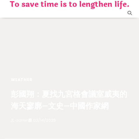
To save time is to lengthen life.
Skip
to
content
WEATHER
彭國翔：夏找九宮格會議室威夷的
海天寥廓–文史–中國作家網
admin
03/14/2025