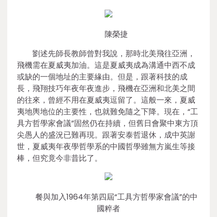
陳榮捷
劉述先師長教師曾對我說，那時北美飛往亞洲，
飛機需在夏威夷加油。這是夏威夷成為溝通中西不成
或缺的一個地址的主要緣由。但是，跟著科技的成
長，飛翔技巧年夜年夜進步，飛機在亞洲和北美之間
的往來，曾經不用在夏威夷逗留了。這般一來，夏威
夷地輿地位的主要性，也就難免隨之下降。現在，“工
具方哲學家會議”固然仍在持續，但舊日會聚中東方頂
尖愚人的盛況已難再現。跟著安泰哲退休，成中英謝
世，夏威夷年夜學哲學系的中國哲學雖無方嵐生等接
棒，但究竟今非昔比了。
餐與加入1964年第四屆“工具方哲學家會議”的中
國粹者