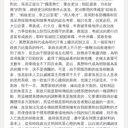
對此，張居正提出了“國度興亡，重在吏治；朝廷盛衰，功在財
務”的對策，繚繞吏治和財務停止改造。吏治整理的準繩是“綜核名
實”，“精核吏治，章之以雷電”，“用人唯才”。當局對各部機構和官
員采用按期考核和隨事考績的綜合考察，檢討名實，信賞必罰。誇
大公詮選，專責成，行久任，嚴考核，年夜破常格地停止政治改
革，力爭從軌制上防范玩忽職守的景象。應當說，考績法的實行仍
是富有成效的，那時“鉅細臣工鰓鰓奉職，中外淬礪，莫敢有偷
心”。萬歷新政時代成為明代汗青上繼洪武朝之后，又一個宦海行
政效力比擬高的時代。 新政在經濟上不只把一條鞭法由南邊推行
到了南方，並且由于開源節省左右開弓，財務赤字漸趨消散，為明
當局集聚了巨額財富，處理了瀕臨破產的財務危機。史稱太倉粟可
支數年，府庫積金不下四百余萬。是以，萬歷時代成為明朝最為富
庶的幾十年，決不是偶爾的。可是，由于聞風而動的改造樹敵過
多，張居副本人又以威權震主而獲罪于天子，跟著張居正出人意表
的忽然長眠，他一腔血汗苦心建樹的新政，也隨之付諸流水。十年
新政，毀于一旦。 萬歷新政的掉敗，緣由是多方面的。從軌制設
定的角度言之，新政只能是那時傳統政治體系體例內的一種調劑行
動，而這種體系體例內的調劑畢竟是無限度的，它要遭到既得好處
團體等多方面制約，而這些都是那時的改造者難以超越的一道坎。
終極，改造無法完成令傳統體系體例擁有自我順應和自我調劑的才
能，而僅僅依靠于體系體聚會場地例內小我的知己與威權，則不免
人亡政息的掉敗命運。 值得留意的是，書中還在翔實文獻材料的
基本上，從長時段政治文明與民眾心態的角度，以白描式的纖細伎