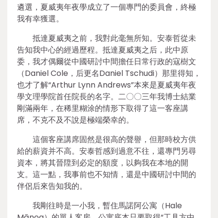
遴選，夏威夷年夜學成立了一個專門的委員會，終極
我有幸獲選。
抵達夏威夷之前，我對此毫無所知。安泰哲從未
告知我中心的經過歷程。抵達夏威夷之后，此中原
委，我才偶爾從中國研討中間擔任日常行政的寇樹文
（Daniel Cole，后更名Daniel Tschudi）那里得知，
也才了解“Arthur Lynn Andrews”本來是夏威夷年夜
學文理學院首任院長的名字。二〇〇三年我博士結業
剛滿兩年，在稀里糊涂的情形下取得了這一客座講
席，不克不及不說是極端榮幸的。
這個客座講席固然是很高的聲譽，但那時校方供
給的薪資并不高。安泰哲感到過意不往，還專門另尋
資本，將其晉陞到必定的額度，以夠我在本地的開
支。這一點，我事前也不知情，還是中國研討中間的
伴侶后來告知我的。
我剛往時是一小我，暫住馬諾阿公寓（Hale
Mānoa）的單人客房。公寓底本只要取得“工具方中