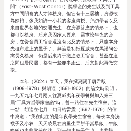
間”（East-West Center）獎學金的先生以及到工具
方中間閉會的人才幹棲身。但它有十三層樓，房源較
為餘裕，像我如許一小我的客座傳授、拜訪學者以及
來自世界各地的交通先生，在房源答應的情形下，也
都可以棲身。后來我因家人要來，需求較年夜的套
房，在黌舍員工宿舍還沒有比及的情形下，只能本身
先租市道上的屋子了。無論是初抵夏威夷在馬諾阿公
寓長久棲身，仍是后來終于搬進教工宿舍，甚至在這
之間租居民居，都有一些趣事產生。后文對此再做交
接。
本年（2024）春天，我在撰寫關于唐君毅
（1909-1978）與胡適（1891-1962）的論文時發明，
一九五九年七月兩人往夏威夷年夜學餐與加入第三
屆“工具方哲學家會議”時，曾一路住在先生宿舍。這
一點，胡適在七月二旬日給雷震（1897-1979）的信
中寫道：“我在此住的是年夜學先生宿舍，每夜本身洗
襪子及小衣，天天凌晨在房里生果餅干當早飯，午飯
晚飯須走非常鐘的路，到一個小館子往吃。唐君毅、