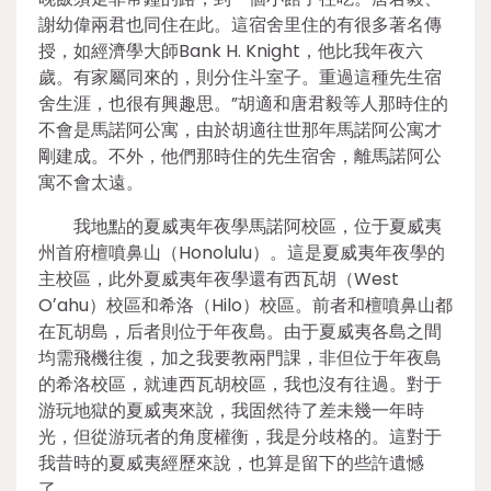
謝幼偉兩君也同住在此。這宿舍里住的有很多著名傳
授，如經濟學大師Bank H. Knight，他比我年夜六
歲。有家屬同來的，則分住斗室子。重過這種先生宿
舍生涯，也很有興趣思。”胡適和唐君毅等人那時住的
不會是馬諾阿公寓，由於胡適往世那年馬諾阿公寓才
剛建成。不外，他們那時住的先生宿舍，離馬諾阿公
寓不會太遠。
我地點的夏威夷年夜學馬諾阿校區，位于夏威夷
州首府檀噴鼻山（Honolulu）。這是夏威夷年夜學的
主校區，此外夏威夷年夜學還有西瓦胡（West
Oʼahu）校區和希洛（Hilo）校區。前者和檀噴鼻山都
在瓦胡島，后者則位于年夜島。由于夏威夷各島之間
均需飛機往復，加之我要教兩門課，非但位于年夜島
的希洛校區，就連西瓦胡校區，我也沒有往過。對于
游玩地獄的夏威夷來說，我固然待了差未幾一年時
光，但從游玩者的角度權衡，我是分歧格的。這對于
我昔時的夏威夷經歷來說，也算是留下的些許遺憾
了。