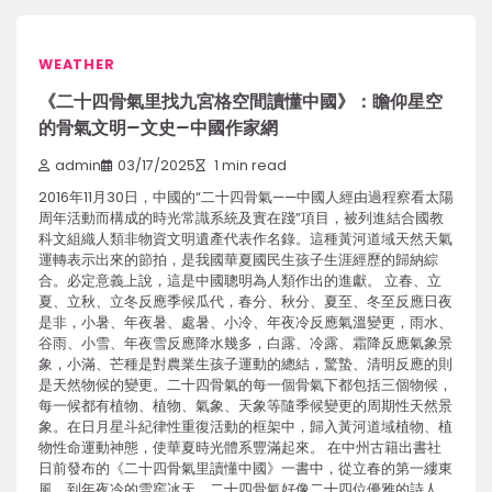
WEATHER
《二十四骨氣里找九宮格空間讀懂中國》：瞻仰星空
的骨氣文明–文史–中國作家網
admin
03/17/2025
1 min read
2016年11月30日，中國的“二十四骨氣——中國人經由過程察看太陽
周年活動而構成的時光常識系統及實在踐”項目，被列進結合國教
科文組織人類非物資文明遺產代表作名錄。這種黃河道域天然天氣
運轉表示出來的節拍，是我國華夏國民生孩子生涯經歷的歸納綜
合。必定意義上說，這是中國聰明為人類作出的進獻。 立春、立
夏、立秋、立冬反應季候瓜代，春分、秋分、夏至、冬至反應日夜
是非，小暑、年夜暑、處暑、小冷、年夜冷反應氣溫變更，雨水、
谷雨、小雪、年夜雪反應降水幾多，白露、冷露、霜降反應氣象景
象，小滿、芒種是對農業生孩子運動的總結，驚蟄、清明反應的則
是天然物候的變更。二十四骨氣的每一個骨氣下都包括三個物候，
每一候都有植物、植物、氣象、天象等隨季候變更的周期性天然景
象。在日月星斗紀律性重復活動的框架中，歸入黃河道域植物、植
物性命運動神態，使華夏時光體系豐滿起來。 在中州古籍出書社
日前發布的《二十四骨氣里讀懂中國》一書中，從立春的第一縷東
風，到年夜冷的雪窖冰天，二十四骨氣好像二十四位優雅的詩人，