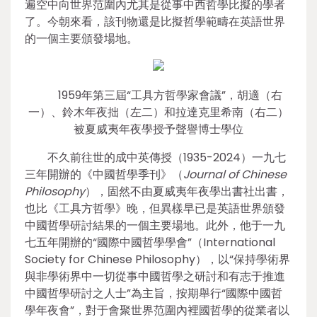
遍空中向世界范圍內尤其是從事中西哲學比擬的學者
了。今朝來看，該刊物還是比擬哲學範疇在英語世界
的一個主要頒發場地。
1959年第三屆“工具方哲學家會議”，胡適（右
一）、鈴木年夜拙（左二）和拉達克里希南（右二）
被夏威夷年夜學授予聲譽博士學位
不久前往世的成中英傳授（1935-2024）一九七
三年開辦的《中國哲學季刊》（
Journal of Chinese
Philosophy
），固然不由夏威夷年夜學出書社出書，
也比《工具方哲學》晚，但異樣早已是英語世界頒發
中國哲學研討結果的一個主要場地。此外，他于一九
七五年開辦的“國際中國哲學學會”（International
Society for Chinese Philosophy），以“保持學術界
與非學術界中一切從事中國哲學之研討和有志于推進
中國哲學研討之人士”為主旨，按期舉行“國際中國哲
學年夜會”，對于會聚世界范圍內裡國哲學的從業者以