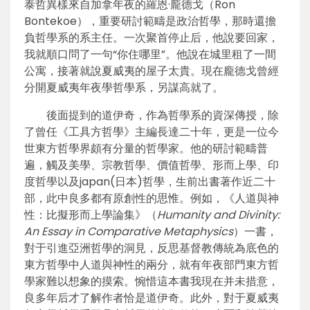
泰哲異樣來自加拿年夜的羅恩·龐德戈（Ron
Bontekoe），重要研討範疇是政治哲學，那時還擔
負哲學系的系主任。一次聚首停止后，他說要回家，
我就順口問了一句“你住哪里”。他說在城里租了一間
公寓，接著就說夏威夷的屋子太貴。現在龐德戈曾經
分開夏威夷年夜學哲學系，另謀高就了。
後面提到的道伊奇，作為哲學系的資深傳授，除
了曾任《工具方哲學》主編長達二十年，更是一位今
世東方哲學界頗有分量的哲學家。他的研討範疇普
遍，觸及美學、宗教哲學、價值哲學、形而上學、印
度哲學以及japan(日本)哲學，生前出書著作近二十
部，此中良多都有原創性的思惟。例如，《人道與神
性：比擬形而上學論集》（
Humanity and Divinity:
An Essay in Comparative Metaphysics
）一書，
對于引進亞洲哲學的洞見，反思基督教傳統為底色的
東方哲學中人道與神性的兩分，就有年夜部門東方哲
學家難以想象的摸索。惋惜這本書我現在并未措意，
良多年后才了解作者恰是道伊奇。此外，對于夏威夷