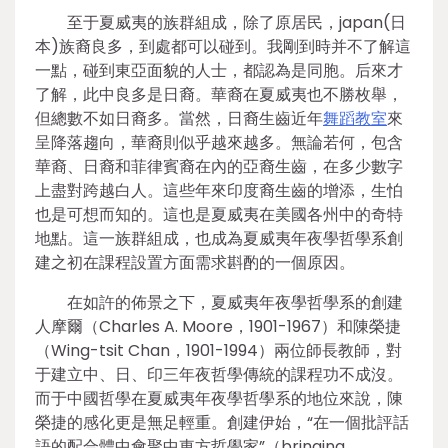
至于夏威夷的族群組成，除了原居民，japan(日
本)族裔良多，到處都可以碰到。我剛到時并不了解這
一點，碰到東亞面貌的人士，都認為是同胞。后來才
了解，此中良多是日裔。華裔在夏威夷也不勝枚舉，
但總數不如日裔多。當然，日裔生齒近年
舞蹈教室
來
呈降落趨向，華裔則似乎越來越多。無論若何，包含
華裔、日裔和菲律賓裔在內的亞裔生齒，在多少數字
上盡對跨越白人。這些年來印度裔生齒的增添，生怕
也是可想而知的。這也是夏威夷在美國各州中的奇特
地點。這一族群組成，也成為夏威夷年夜學哲學系創
建之初在課程設置方面需求斟酌的一個原因。
在如許的佈景之下，夏威夷年夜學哲學系的創建
人摩爾（Charles A. Moore，1901-1967）和陳榮捷
（Wing-tsit Chan，1901-1994）兩位師長教師，對
于建立中、日、印三年夜哲學傳統的課程功不成沒。
而于中國哲學在夏威夷年夜學哲學系的地位來說，陳
榮捷的感化更是無足輕重。創建伊始，“在一個批評話
語的配合體中會聚中東方哲學家”（bringing