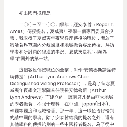
初出國門抵檀島
二〇〇三至二〇〇四學年，經安泰哲（Roger T.
Ames）傳授提名，夏威夷年夜學一個專門委員會投
票，我取得了夏威夷年夜學客座傳授的職位，開啟了
我活著界范圍內分歧國度和地域擔負客座傳授、拜訪
學者和研討員的經過的事況。夏威夷是我“四海為
學”在國外的第一站。
這個客座傳授職位的全稱，叫作“安德魯斯講席特
聘傳授”（Arthur Lynn Andrews Chair
Distinguished Visiting Professor），是為了留念夏
威夷年夜學文理學院首任院長安德魯斯（Arthur
Lynn Andrews）而建立的。該講席凡是由亞太地域
的學者擔負，不限于理科，在中國、japan(日本)、
韓國等國度和地域輪番。那一年，這一職位恰好輪到
約請中國的學者。除了安泰哲給我的提名之外，還有
其他學科的傳授給別的一些中國粹者提名。為了從中