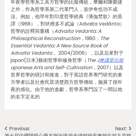
年夜學哲學系工具方哲學的比擬傳統，摩爾和陳榮捷
之外，作為哲學系第二代掌門人，道伊奇也功不成
沒。例如，他早年對印度哲學經典《薄伽梵歌》的英
譯（1968），對吠檀多不貳論（Advaita Vedānta）
哲學的詮釋與重構（
Advaita Vedanta: A
Philosophical Reconstruction
，1980；
The
Essential Vedanta: A New Source Book of
Advaita Vedanta
， 2004/2006），以及后來對于
japan(日本)藝術哲學和修身哲學（
The J
會議室出租
apanese Arts and Self-Cultivation
，2007）以及
世界哲學的研討和推進，對于英語世界專門研究的東
方學者以及社會民眾清楚西方哲學傳統，施展了很年
夜的感化。由于他的進獻，哲學系專門設了一間以他
的名字定名的
Post
Previous:
Next:
第七屆中國陽明心學岑嶺論壇
留念繆鉞師長教師生找九宮格