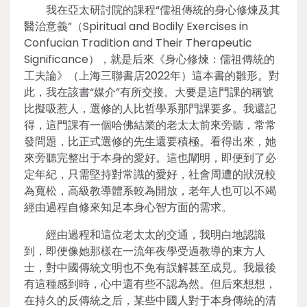
我在亞太研討院的課程“儒祖傳統的身心修煉及其
醫治意義”（Spiritual and Bodily Exercises in
Confucian Tradition and Their Therapeutic
Significance），就是后來《身心修煉：儒祖傳統的
工夫論》（上海三聯書店2022年）這本書的雛形。對
此，我在該書“媒介”有所交接。大要是這門課的稱號
比擬吸惹人，選修的人比哲學系那門課要多。我還記
得，這門課有一個哈佛結業的老太太前來旁聽，常常
發問題，比正式選修的先生還要積極。看得出來，她
來旁聽完整出于本身的愛好。這也闡明，即便到了必
定年紀，只需堅持對常識的愛好，社會周遭的狀況較
為寬松，高級教導體系較為開放，老年人也可以不竭
經由過程自修來知足本身心智方面的需求。
經由過程和這位老太太的交通，我明白地認識
到，即便像她那樣在一流年夜學受過教導的東方人
士，對中國傳統文明也不免有誤解甚至成見。我最後
有這種感到時，心中還有些不認為然。但后來想想，
在持久的反傳統之后，某些中國人對于本身傳統的清