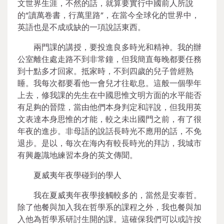
文世界生涯，不然的話，就算要實行中國前人所說
的“讀萬卷書，行萬里路”，在當今全球化的世界中，
英語也是不成或缺的一項說話東西。
兩門課的講授，要投進良多時光和精神。我的辦
公室離住處走路不到非常鐘，但我簡直每晚都要任務
到十點多才回家。抵家時，不到四歲的兒子曾經熟
睡。我每次都要看他一會兒才往歇息。這般一個學年
上去，修我課的先生在中國思惟文明方面的水平能否
有足夠的晉陞，當由他們本身判定和評說，但我用英
文表達本身思惟的才能，較之未出國門之前，有了很
年夜的進步。非母語的說話長時光不應用的話，不免
退步。是以，每次在海內有較長時光的拜訪，我城市
有興趣識地練習本身的英文傳聞。
夏威夷年夜學碰到的學人
我在夏威夷年夜學接觸較多的，當然是安泰哲。
除了他餐與加入我在哲學系的課程之外，我也餐與加
入他為哲學系研討生開的課。這確保我們可以或許按