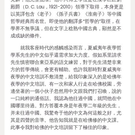
殿爵（D. C. Lau，1921-2010）領導下取得，本身更是
以英譯包含《老子》《孫子兵書》《淮南子》等中國
哲學經典而名世。即使他的翻譯多“哲學的”取徑，在
學界不無爭議，但在文字上稔熟中國古典，顯然是不
成或缺的條件。
就我客座時代的感觸感染而言，夏威夷年夜學哲
學系先生的中文似乎還需求加大力度。假如系里請求
先生慎密聯合東亞系的語文練習，對于先生清楚非東
方的哲學傳統，會更有輔助。也許我那時對夏威夷年
夜學的中文培訓不敷清楚，給我印象深入的是哈佛年
夜學的中文培訓。有一次和家人行走在哈佛校園，旁
邊坐著的一個小伙子忽然用中文跟我們打召喚，說的
一口純粹的通俗話。我認為他往過中國，就問他在中
國哪里待過。對方答覆本身是年夜學二年級的先生，
并未往過中國。我驚奇于他的中文為何這般之好，尤
其是四聲的音準。他告知我就是在哈佛修的中文課。
此事令我對哈佛的中文培訓留下了極佳的印象。