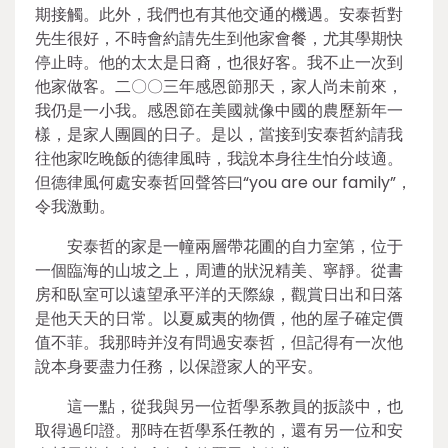
期接觸。此外，我們也有其他交通的機遇。安泰哲對
先生很好，不時會約請先生到他家會餐，尤其學期快
停止時。他的太太是日裔，也很好客。我不止一次到
他家做客。二〇〇三年感恩節那天，家人尚未前來，
我仍是一小我。感恩節在美國就像中國的農歷新年一
樣，是家人團圓的日子。是以，當接到安泰哲約請我
往他家吃晚飯的德律風時，我說本身往生怕分歧適。
但德律風何處安泰哲回聲答曰“you are our family”，
令我激動。
安泰哲的家是一幢兩層帶花圃的自力室第，位于
一個臨海的山坡之上，周遭的狀況精美、寧靜。從書
房和臥室可以遠望承平洋的天際線，觀賞日出和日落
是他天天的日常。以夏威夷的物價，他的屋子確定價
值不菲。我那時并沒有問過安泰哲，但記得有一次他
說本身要盡力任務，以保證家人的平安。
這一點，從我與另一位哲學系教員的扳談中，也
取得過印證。那時在哲學系任教的，還有另一位和安