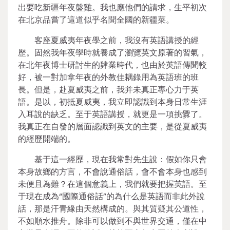
出要吃新疆年夜盤雞。我也應他們的請求，生平初次
在北京品嘗了這道似乎名聞全國的新疆菜。
客座夏威夷年夜學之前，我沒有英語講授的經
歷。固然我年夜學時就養成了瀏覽英文原著的習氣，
在北年夜博士研討生的肄業時代，也由於英語傳聞較
好，被一對加拿年夜的外教佳耦錄用為英語班的班
長。但是，赴夏威夷之前，我并未真正專心力于英
語。是以，初抵夏威夷，我立即認識到本身日常生涯
入耳說的缺乏。至于英語講授，就更是一項挑釁了。
我真正在自發的層面認識到英文的主要，是從夏威夷
的經歷開端的。
基于這一經歷，現在我常對先生說：假如你只會
本身故鄉的方言，不會說通俗話，會不會本身也感到
未便且為難？在這個意義上，我們就要把握英語。至
于現在成為“國際通俗話”的為什么是英語而非此外說
話，那是汗青緣由天然構成的。與其質疑其公道性，
不如順水推舟。除非可以做到不與世界交通，僅在中