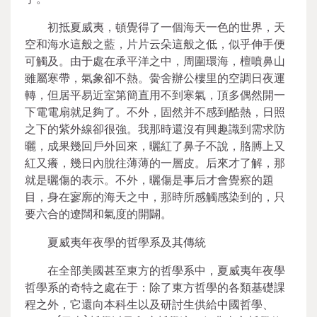
初抵夏威夷，頓覺得了一個海天一色的世界，天
空和海水這般之藍，片片云朵這般之低，似乎伸手便
可觸及。由于處在承平洋之中，周圍環海，檀噴鼻山
雖屬寒帶，氣象卻不熱。黌舍辦公樓里的空調日夜運
轉，但居平易近室第簡直用不到寒氣，頂多偶然開一
下電電扇就足夠了。不外，固然并不感到酷熱，日照
之下的紫外線卻很強。我那時還沒有興趣識到需求防
曬，成果幾回戶外回來，曬紅了鼻子不說，胳膊上又
紅又癢，幾日內脫往薄薄的一層皮。后來才了解，那
就是曬傷的表示。不外，曬傷是事后才會覺察的題
目，身在寥廓的海天之中，那時所感觸感染到的，只
要六合的遼闊和氣度的開闢。
夏威夷年夜學的哲學系及其傳統
在全部美國甚至東方的哲學系中，夏威夷年夜學
哲學系的奇特之處在于：除了東方哲學的各類基礎課
程之外，它還向本科生以及研討生供給中國哲學、