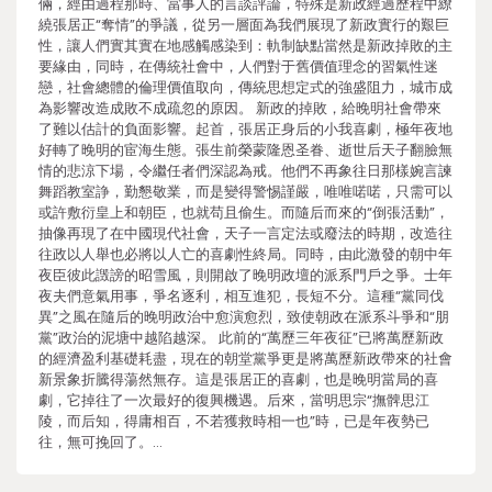
倆，經由過程那時、當事人的言談評論，特殊是新政經過歷程中繚
繞張居正“奪情”的爭議，從另一層面為我們展現了新政實行的艱巨
性，讓人們實其實在地感觸感染到：軌制缺點當然是新政掉敗的主
要緣由，同時，在傳統社會中，人們對于舊價值理念的習氣性迷
戀，社會總體的倫理價值取向，傳統思想定式的強盛阻力，城市成
為影響改造成敗不成疏忽的原因。 新政的掉敗，給晚明社會帶來
了難以估計的負面影響。起首，張居正身后的小我喜劇，極年夜地
好轉了晚明的宦海生態。張生前榮蒙隆恩圣眷、逝世后天子翻臉無
情的悲涼下場，令繼任者們深認為戒。他們不再象往日那樣婉言諫
舞蹈教室諍，勤懇敬業，而是變得警惕謹嚴，唯唯喏喏，只需可以
或許敷衍皇上和朝臣，也就苟且偷生。而隨后而來的“倒張活動”，
抽像再現了在中國現代社會，天子一言定法或廢法的時期，改造往
往政以人舉也必將以人亡的喜劇性終局。同時，由此激發的朝中年
夜臣彼此譭謗的昭雪風，則開啟了晚明政壇的派系門戶之爭。士年
夜夫們意氣用事，爭名逐利，相互進犯，長短不分。這種“黨同伐
異”之風在隨后的晚明政治中愈演愈烈，致使朝政在派系斗爭和“朋
黨”政治的泥塘中越陷越深。 此前的“萬歷三年夜征”已將萬歷新政
的經濟盈利基礎耗盡，現在的朝堂黨爭更是將萬歷新政帶來的社會
新景象折騰得蕩然無存。這是張居正的喜劇，也是晚明當局的喜
劇，它掉往了一次最好的復興機遇。后來，當明思宗“撫髀思江
陵，而后知，得庸相百，不若獲救時相一也”時，已是年夜勢已
往，無可挽回了。…