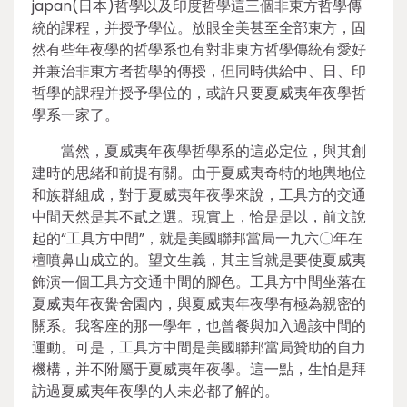
japan(日本)哲學以及印度哲學這三個非東方哲學傳
統的課程，并授予學位。放眼全美甚至全部東方，固
然有些年夜學的哲學系也有對非東方哲學傳統有愛好
并兼治非東方者哲學的傳授，但同時供給中、日、印
哲學的課程并授予學位的，或許只要夏威夷年夜學哲
學系一家了。
當然，夏威夷年夜學哲學系的這必定位，與其創
建時的思緒和前提有關。由于夏威夷奇特的地輿地位
和族群組成，對于夏威夷年夜學來說，工具方的交通
中間天然是其不貳之選。現實上，恰是是以，前文說
起的“工具方中間”，就是美國聯邦當局一九六〇年在
檀噴鼻山成立的。望文生義，其主旨就是要使夏威夷
飾演一個工具方交通中間的腳色。工具方中間坐落在
夏威夷年夜黌舍園內，與夏威夷年夜學有極為親密的
關系。我客座的那一學年，也曾餐與加入過該中間的
運動。可是，工具方中間是美國聯邦當局贊助的自力
機構，并不附屬于夏威夷年夜學。這一點，生怕是拜
訪過夏威夷年夜學的人未必都了解的。