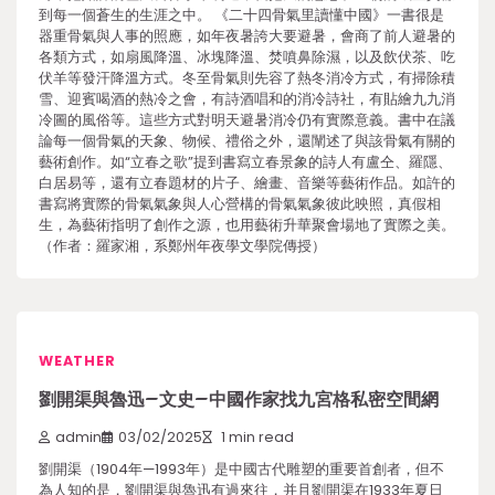
到每一個蒼生的生涯之中。 《二十四骨氣里讀懂中國》一書很是
器重骨氣與人事的照應，如年夜暑誇大要避暑，會商了前人避暑的
各類方式，如扇風降溫、冰塊降溫、焚噴鼻除濕，以及飲伏茶、吃
伏羊等發汗降溫方式。冬至骨氣則先容了熱冬消冷方式，有掃除積
雪、迎賓喝酒的熱冷之會，有詩酒唱和的消冷詩社，有貼繪九九消
冷圖的風俗等。這些方式對明天避暑消冷仍有實際意義。書中在議
論每一個骨氣的天象、物候、禮俗之外，還闡述了與該骨氣有關的
藝術創作。如“立春之歌”提到書寫立春景象的詩人有盧仝、羅隱、
白居易等，還有立春題材的片子、繪畫、音樂等藝術作品。如許的
書寫將實際的骨氣氣象與人心營構的骨氣氣象彼此映照，真假相
生，為藝術指明了創作之源，也用藝術升華聚會場地了實際之美。
（作者：羅家湘，系鄭州年夜學文學院傳授）
WEATHER
劉開渠與魯迅–文史–中國作家找九宮格私密空間網
admin
03/02/2025
1 min read
劉開渠（1904年—1993年）是中國古代雕塑的重要首創者，但不
為人知的是，劉開渠與魯迅有過來往，并且劉開渠在1933年夏日