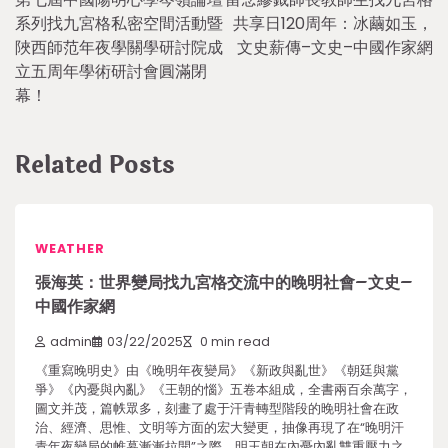
navigation
系列找九宮格私密空間活動暨
共享日120周年：冰繭如玉，
陜西師范年夜學關學研討院成
文史薪傳–文史–中國作家網
立五周年學術研討會圓滿閉
幕！
Related Posts
WEATHER
張海英：世界變局找九宮格交流中的晚明社會–文史–
中國作家網
admin
03/22/2025
0 min read
《重寫晚明史》由《晚明年夜變局》《新政與亂世》《朝廷與黨
爭》《內憂與內亂》《王朝的惱》五卷本組成，全書兩百余萬字，
圖文并茂，篇帙眾多，刻畫了處于汗青轉型階段的晚明社會在政
治、經濟、思惟、文明等方面的宏大變更，抽像再現了在“晚明汗
青年夜變局的帷幕漸漸拉開”之際，明王朝在內憂內亂雙重壓力之