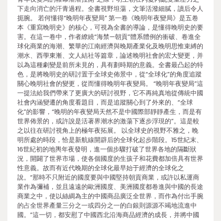
下走向消亡的汗青過程。全書視野坦蕩，文筆活潑細膩，讀后令人
扼腕。 若何懂得“晚明年夜變局” 第一卷《晚明年夜變局》是五卷
本《重寫晚明史》的核心，可視為全書的導論，是懂得晚明史的要
害。在這一卷中，作者繚繞“海禁—朝貢”體系體例的衝破、卷進全
球化商業的海潮、繁華的江南經濟與晚期產業化及晚明思惟束縛的
潮水、西學東漸、文人結社等篇章，論述晚明社會的宏大變更，并
以為這種劇變是前所未見的，具有劃時期的意義。全書最凸起的特
色，是將晚明史的研討置于全球史佈景中，從“全球化”的角度追蹤
關心晚明社會的變更，從而懂得晚明年夜變局。 “晚明年夜變局”這
一提法給我們帶來了更廣大的研討視野，它不再純真地從傳統中國
社會內涵變遷的角度看題目，而是追蹤關心到了外來的、“全球
化”的影響，“晚明的年夜變局天然不是中國際部靜靜產生，而是有
世界佈景的，或許說是活著界潮水的激蕩下逐步浮現的”。這是較
之以往在研討視角上的極年夜拓展。 以全球史的視野不雅之，晚
明所處的時段，恰是新航線開辟后的全球化起步階段。15世紀末、
16世紀初的地輿年夜發明，進一個步驟打破了世界各地的隔斷狀
況，開闢了世界市場，使各個國度的生孩子和花費都加倍具有世界
性意義。故而有近代晚期的全球化最早始于經濟的全球化之
說。“那時不只附近的國度要與中國堅持朝貢商業，或許以私運商
業作為彌補，並且遠遠的歐洲國度、美洲國度都卷進與中國的長途
商業之中，使以絲綢為主的中國商品廣泛全世界，而作為付出手腕
的占全世界產量三分之一或四分之一的白銀則源源不竭地流進中
國。”這一切，都安慰了中國西北沿海商品經濟的成長，并將中國