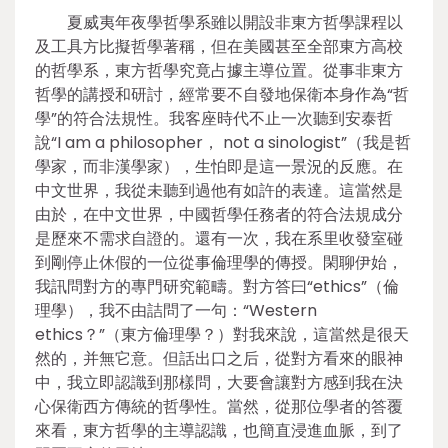
夏威夷年夜學哲學系雖以開設非東方哲學課程以
及工具方比擬哲學著稱，但在美國甚至全部東方高校
的哲學系，東方哲學究竟占據主導位置。從事非東方
哲學的講授和研討，經常要不自發地保衛本身作為“哲
學”的符合法規性。我客座時代不止一次聽到安泰哲
說“I am a philosopher， not a sinologist”（我是哲
學家，而非漢學家），生怕即是這一景況的反應。在
中文世界，我從未聽到過他有如許的表達。這當然是
由於，在中文世界，中國哲學任務者的符合法規成分
是歷來不需求自證的。還有一次，我在系里收發室碰
到剛停止休假的一位從事倫理學的傳授。閑聊伊始，
我訊問對方的專門研究範疇。對方答曰“ethics”（倫
理學），我不由詰問了一句：“Western
ethics？”（東方倫理學？）對我來說，這當然是很天
然的，并無它意。但話出口之后，從對方看來的眼神
中，我立即認識到那樣問，大要會讓對方感到我在決
心保衛西方傳統的哲學性。當然，從那位學者的答覆
來看，東方哲學的主導認識，也簡直浸進血脈，到了