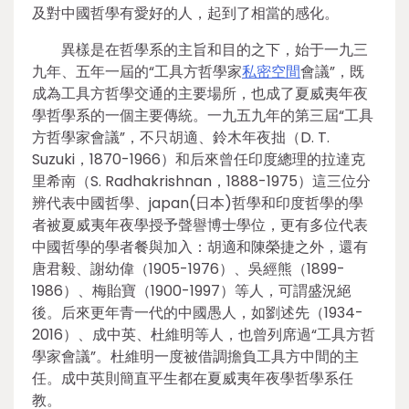
及對中國哲學有愛好的人，起到了相當的感化。
異樣是在哲學系的主旨和目的之下，始于一九三
九年、五年一屆的“工具方哲學家
私密空間
會議”，既
成為工具方哲學交通的主要場所，也成了夏威夷年夜
學哲學系的一個主要傳統。一九五九年的第三屆“工具
方哲學家會議”，不只胡適、鈴木年夜拙（D. T.
Suzuki，1870-1966）和后來曾任印度總理的拉達克
里希南（S. Radhakrishnan，1888-1975）這三位分
辨代表中國哲學、japan(日本)哲學和印度哲學的學
者被夏威夷年夜學授予聲譽博士學位，更有多位代表
中國哲學的學者餐與加入：胡適和陳榮捷之外，還有
唐君毅、謝幼偉（1905-1976）、吳經熊（1899-
1986）、梅貽寶（1900-1997）等人，可謂盛況絕
後。后來更年青一代的中國愚人，如劉述先（1934-
2016）、成中英、杜維明等人，也曾列席過“工具方哲
學家會議”。杜維明一度被借調擔負工具方中間的主
任。成中英則簡直平生都在夏威夷年夜學哲學系任
教。