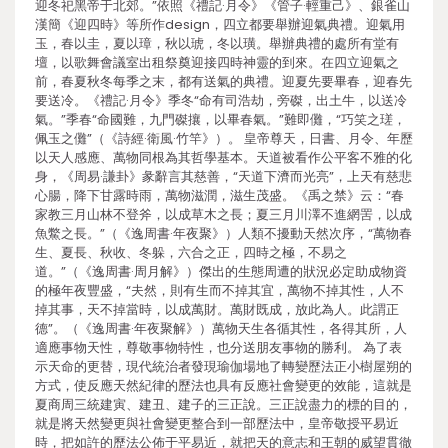
迎冬祀黑帝于北郊。”依照《禮記·月令》《管子·輕重己》、銀雀山
漢簡《迎四時》等所作design，四立都要舉辦迎氣典禮。迎氣用
玉，春以圭，夏以璋，秋以琥，冬以璜。舉辦典禮的處所有堂有
壇，以歌舞會議室出租祭奠迎接四時神靈的到來。在四立迎氣之
前，春夏秋冬每季之末，都有送氣的典禮。迎夏先要畢春，迎春先
要送冷。《禮記·月令》季冬“命有司浩劫，旁磔，出土牛，以送冷
氣。”季春“命國難，九門磔攘，以畢春氣。”難即儺，“巧笑之瑳，
佩玉之儺”（《詩經·衛風·竹竿》）。 皇帝尊天，日書、月令、年歷
以天人感應、萬物同根為其哲學基本。天道被看作公平客不雅的化
身，《周易·謙卦》彖辭言其慈善，“天道下濟而光亮”，上天有慈悲
心腸，降下甘露時雨，萬物滋潤，滋生茂盛。《禹之禁》云：“春
家教三月山林不登斧，以成草木之長；夏三月川澤不進網罟，以成
魚鱉之長。”（《逸周書·年夜聚》）人類不擾動天然次序，“萬物春
生、夏長、秋收、冬躲，六合之正，四時之極，不易之
道。”（《逸周書·周月解》）傑出的生態周遭的狀況必定助成物資
的極年夜豐盛，“夫然，則有生而不掉其宜，萬物不掉其性，人不
掉其事，天不掉當時，以成萬財。萬財既成，放此為人。此謂正
德”。（《逸周書·年夜聚解》）萬物天生各循其性，各得其所，人
適應事物天性，尊敬事物特性，也分送朋友事物的勝利。 為了表
示天命的更替，現代統治者發現瑜伽場地了轉變歷法正小樹屋朔的
方式，使反應天然紀律的歷法也具有反應社會變更的效能，這就是
夏商周三統建寅、建丑、建子的三正說。三正說盡力的標的目的，
就是將天然變更與社會變更整合到一部歷法中，皇帝敬授平易近
時，把如許的歷法公佈于平易近，就把天的意志和王朝的威望貫徹