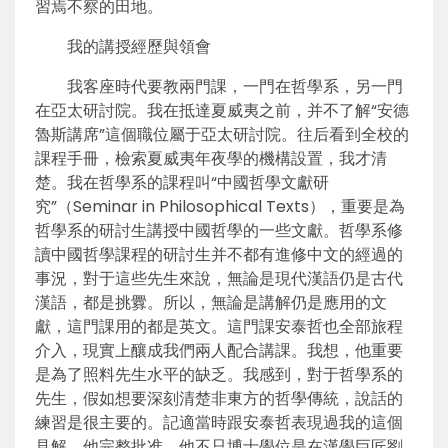
習焉不察的田地。
我的講授經歷與領會
我客座時代要教兩門課，一門在哲學系，另一門
在亞太研討院。我在抵達夏威夷之前，并不了解“安德
魯斯講席”這個職位屬于亞太研討院。往后看到全校的
課程手冊，檢索夏威夷年夜學的機構設置，我才清
楚。我在哲學系的課程叫“中國哲學文獻研
究”（Seminar in Philosophical Texts），重要是為
哲學系的研討生講授中國哲學的一些文獻。哲學系修
讀中國哲學課程的研討生并不都有進修中文的經過的
事況，對于這些先生來說，無論是現代漢語仍是古代
漢語，都是挑釁。所以，無論是講解仍是應用的文
獻，這門課用的都是英文。這門課安泰哲也全部旅程
介入，現實上釀成我們兩人配合講課。我想，他重要
是為了照料先生水平的缺乏。我感到，對于哲學系的
先生，假如想要深刻清楚非東方的哲學傳統，說話的
練習是很主要的。記適當時跟安泰哲表現過我的這個
見解，他完整批准。他不只博士學位是在漢學巨匠劉