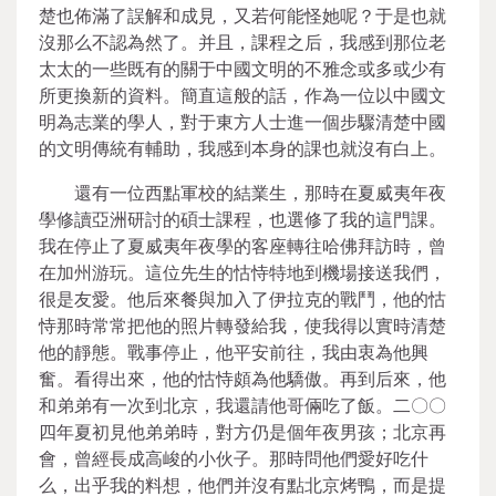
楚也佈滿了誤解和成見，又若何能怪她呢？于是也就
沒那么不認為然了。并且，課程之后，我感到那位老
太太的一些既有的關于中國文明的不雅念或多或少有
所更換新的資料。簡直這般的話，作為一位以中國文
明為志業的學人，對于東方人士進一個步驟清楚中國
的文明傳統有輔助，我感到本身的課也就沒有白上。
還有一位西點軍校的結業生，那時在夏威夷年夜
學修讀亞洲研討的碩士課程，也選修了我的這門課。
我在停止了夏威夷年夜學的客座轉往哈佛拜訪時，曾
在加州游玩。這位先生的怙恃特地到機場接送我們，
很是友愛。他后來餐與加入了伊拉克的戰鬥，他的怙
恃那時常常把他的照片轉發給我，使我得以實時清楚
他的靜態。戰事停止，他平安前往，我由衷為他興
奮。看得出來，他的怙恃頗為他驕傲。再到后來，他
和弟弟有一次到北京，我還請他哥倆吃了飯。二〇〇
四年夏初見他弟弟時，對方仍是個年夜男孩；北京再
會，曾經長成高峻的小伙子。那時問他們愛好吃什
么，出乎我的料想，他們并沒有點北京烤鴨，而是提