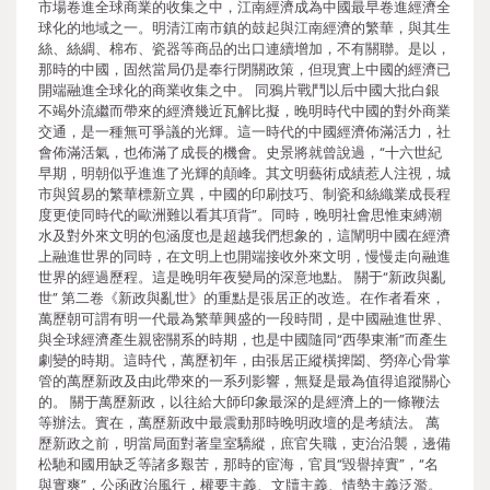
市場卷進全球商業的收集之中，江南經濟成為中國最早卷進經濟全
球化的地域之一。明清江南市鎮的鼓起與江南經濟的繁華，與其生
絲、絲綢、棉布、瓷器等商品的出口連續增加，不有關聯。是以，
那時的中國，固然當局仍是奉行閉關政策，但現實上中國的經濟已
開端融進全球化的商業收集之中。 同鴉片戰鬥以后中國大批白銀
不竭外流繼而帶來的經濟幾近瓦解比擬，晚明時代中國的對外商業
交通，是一種無可爭議的光輝。這一時代的中國經濟佈滿活力，社
會佈滿活氣，也佈滿了成長的機會。史景將就曾說過，“十六世紀
早期，明朝似乎進進了光輝的顛峰。其文明藝術成績惹人注視，城
市與貿易的繁華標新立異，中國的印刷技巧、制瓷和絲織業成長程
度更使同時代的歐洲難以看其項背”。同時，晚明社會思惟束縛潮
水及對外來文明的包涵度也是超越我們想象的，這闡明中國在經濟
上融進世界的同時，在文明上也開端接收外來文明，慢慢走向融進
世界的經過歷程。這是晚明年夜變局的深意地點。 關于“新政與亂
世” 第二卷《新政與亂世》的重點是張居正的改造。在作者看來，
萬歷朝可謂有明一代最為繁華興盛的一段時間，是中國融進世界、
與全球經濟產生親密關系的時期，也是中國隨同“西學東漸”而產生
劇變的時期。這時代，萬歷初年，由張居正縱橫捭闔、勞瘁心骨掌
管的萬歷新政及由此帶來的一系列影響，無疑是最為值得追蹤關心
的。 關于萬歷新政，以往給大師印象最深的是經濟上的一條鞭法
等辦法。實在，萬歷新政中最震動那時晚明政壇的是考績法。 萬
歷新政之前，明當局面對著皇室驕縱，庶官失職，吏治沿襲，邊備
松馳和國用缺乏等諸多艱苦，那時的宦海，官員“毀譽掉實”，“名
與實爽”，公函政治風行，權要主義、文牘主義、情勢主義泛濫。