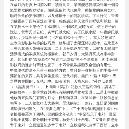
在歲月的冊頁上悄悄吟唱。讀罷此書，筆者能感觸感染到每一個骨
氣里物候的奧妙變更、傳統風俗的代代傳承、動植物的生息繁衍、
順時飲食的安康聰明，以及傳播千古的詩詞歌賦。字里行間，筆者
仿佛置身于四時更迭的現場，感觸感染到天然界的呼吸和脈動，更
在某種水平上感悟了中國聰明。 中國晚期紀時方式，依照郯子的
說法，黃帝氏以云紀，炎帝氏以火紀，共工氏以水紀，年夜皞氏以
龍紀，少皞氏紀于鳥等（《左傳·昭公十七年》）。當人類把握了
圭表測影以按時節的技巧后，就掌握了太陽運轉的紀律。在此基本
上整合其他天象物候常識，二十四骨氣逐步定型，以察看太陽周年
活動構成的常識系統終極勝出。朝日夕月，太陽月亮成為崇奉對
象。其后即便“腐草為螢”“雀進洪流為蛤”等不合適現實，但圭表測
影技巧的進步前輩性包管了二十四骨氣常識體系全體的有用性。
中國現代歷法不只是一種紀時方式，並且是一種把持人們生孩子生
涯節拍的東西，具有神圣意義，歷代相傳。堯曰：“咨！爾舜！天
之歷數在爾躬，允執此中。四海困窮，天祿永終。”舜亦以命禹
（《論語·堯曰》）。上博簡《保訓》記敘文王臨終傳保，講述了
兩個故事，一是舜求得與耕耘有關的地理物候常識，二是上甲微從
他族借來與戰鬥有關的月令、日禁類常識。在這些春生秋殺信息的
領導下，二人都取得宏大勝利。歷法的制訂、頒行、遵照是與國度
威望慎密相連的。在“迎夏之典”中，《二十四骨氣里讀懂中國》作
者據禮書羅列了四時八節的國之年夜典：“冬至祭天于南郊，夏至
祭地于北郊，春分朝日于東郊，秋分夕月于西郊。”“立春迎春祀青
帝于東郊，立夏迎夏祀赤帝于南郊，立秋迎秋祀白帝于西郊，立冬