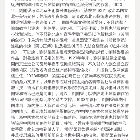
從法國留學回國之后雕塑創作的作風也深受魯迅的影響。 1920
年，劉開渠考進北京美術黌舍進修美術，該校在1921年改名為國立
北平美術黌舍，并增設年夜學部，后又改為北京藝術專迷信校。劉
開渠在該校一共進修了7年，由於對新文學很感愛好，不只結識了
瑜伽教室郁達夫、柯仲平、胡也頻、丁玲等作家，並且也開端創作
小說和詩歌。他不只到北京年夜學旁聽了魯迅以他新翻譯的《苦悶
的象征》作為講稿所講解的課程，並且瀏覽了魯迅在《晨報副鐫》
連載的小說《阿Q正傳》以及魯迅與周作人結合翻譯的《域外小說
集》，可以說，劉開渠經由過程旁聽魯迅講解的課程，瀏覽魯迅的
作品，對魯迅有了必定的熟悉。 1927年年末，劉開渠結業之后離
開南京進進公民當局年夜學院擔負繕寫員，不久就介入創立國立西
湖藝術院（后改名為國立杭州藝術專迷信校），并擔負助教兼藏書
樓主任。1928年春季，劉開渠在時任公民當局年夜學院院長蔡元
培的鼎力支撐下，以年夜學院駐外撰述員的名義帶薪赴法國粹習雕
塑（按：魯迅在此時也擔負年夜學院特約撰述員，是以也可以說劉
開渠和魯迅已經是同事）。是以，劉開渠可以或許走上雕塑創作的
藝術途徑離不開蔡元培的鼎力支撐。 1933年夏日，劉開渠學成回
國達到上海的第二天就往造訪蔡元培，報告請示本身在法國粹習雕
塑的情形。蔡元培鼓勵劉開渠擔當起在中國從事古代雕塑教導的任
務，為中國古代雕塑開辟出一條新路。那時在場的魯迅也與劉開渠
議論起中國雕塑創作的題目，并說：“曩昔中國的雕塑舞蹈教室只
做菩薩，此刻該輪到做人了。”劉開渠對魯迅的這句話深有感慨，
并反復思慮若何用雕塑塑造出今世中國人的抽像。 劉開渠在昔時9