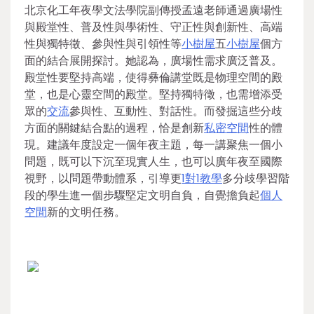
北京化工年夜學文法學院副傳授孟遠老師通過廣場性
與殿堂性、普及性與學術性、守正性與創新性、高端
性與獨特徵、參與性與引領性等
小樹屋
五
小樹屋
個方
面的結合展開探討。她認為，廣場性需求廣泛普及。
殿堂性要堅持高端，使得彝倫講堂既是物理空間的殿
堂，也是心靈空間的殿堂。堅持獨特徵，也需增添受
眾的
交流
參與性、互動性、對話性。而發掘這些分歧
方面的關鍵結合點的過程，恰是創新
私密空間
性的體
現。建議年度設定一個年夜主題，每一講聚焦一個小
問題，既可以下沉至現實人生，也可以廣年夜至國際
視野，以問題帶動體系，引導更
1對1教學
多分歧學習階
段的學生進一個步驟堅定文明自負，自覺擔負起
個人
空間
新的文明任務。