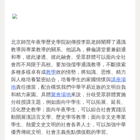
北京師范年夜學歷史學院副傳授李凱老師闡釋了通識
教導與專業教導的關系。他認為，彝倫講堂要兼顧通
和專，彼此滲透、彼此融會。受眾群體可以面向全社
會而不局限于高校。要加強儒學通識教導，不斷摸索
多種多樣卓有成
教學
效的情勢，將知識、思惟、精力
與人格培養緊密結合，培養學生的家國情懷與
講座場
地
責任擔當，配合構筑我們中華平易近族的文明自負
和精力家園。具體
聚會場地
來說，分歧受眾群體實施
分歧授課主題，例如面向中學生，可以拓展、延長、
活化歷史教學；面向年夜學生，可以綜合社會實踐活
動開展漢語言文學、歷史學等教導；面向非文史專業
學生、熱愛文史文明的社會各界人士，可以加強中華
優秀傳統文明、社會主義焦點價值觀的學習。