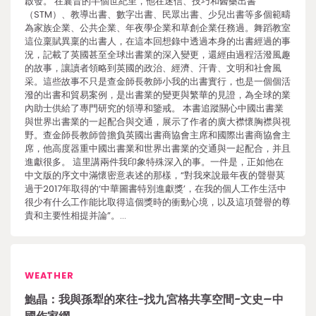
啟發。 在曩昔的半個世紀里，他在迷信、技巧和醫藥出書
（STM）、教導出書、數字出書、民眾出書、少兒出書等多個範疇
為家族企業、公共企業、年夜學企業和草創企業任務過。舞蹈教室
這位稟賦異稟的出書人，在這本回想錄中透過本身的出書經過的事
況，記載了英國甚至全球出書業的深入變更，還經由過程活潑風趣
的故事，讓讀者領略到英國的政治、經濟、汗青、文明和社會風
采。這些故事不只是查金師長教師小我的出書實行，也是一個個活
潑的出書和貿易案例，是出書業的變更與繁華的見證，為全球的業
內助士供給了專門研究的領導和鑒戒。 本書追蹤關心中國出書業
與世界出書業的一起配合與交通，展示了作者的廣大襟懷胸襟與視
野。查金師長教師曾擔負英國出書商協會主席和國際出書商協會主
席，他高度器重中國出書業和世界出書業的交通與一起配合，并且
進獻很多。 這里講兩件我印象特殊深入的事。一件是，正如他在
中文版的序文中滿懷密意表述的那樣，“對我來說最年夜的聲譽莫
過于2017年取得的‘中華圖書特別進獻獎’，在我的個人工作生活中
很少有什么工作能比取得這個獎時的衝動心境，以及這項聲譽的尊
貴和主要性相提并論”。…
WEATHER
鮑晶：我與孫犁的來往-找九宮格共享空間-文史–中