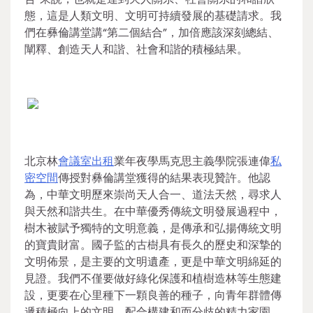
態，這是人類文明、文明可持續發展的基礎請求。我
們在彝倫講堂講“第二個結合”，加倍應該深刻總結、
闡釋、創造天人和諧、社會和諧的積極結果。
北京林
會議室出租
業年夜學馬克思主義學院張連偉
私
密空間
傳授對彝倫講堂獲得的結果表現贊許。他認
為，中華文明歷來崇尚天人合一、道法天然，尋求人
與天然和諧共生。在中華優秀傳統文明發展過程中，
樹木被賦予獨特的文明意義，是傳承和弘揚傳統文明
的寶貴財富。國子監的古樹具有長久的歷史和深摯的
文明佈景，是主要的文明遺產，更是中華文明綿延的
見證。我們不僅要做好綠化保護和植樹造林等生態建
設，更要在心里種下一顆良善的種子，向青年群體傳
遞積極向上的文明，配合構建和而分歧的精力家園。