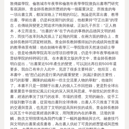
敦傳媒學院、倫敦城市年夜學和倫敦年夜學學院擔負出書專門研究
客座講師。 查金師長教師所歷經的每一個嚴重決定、所推進的每
一項出書立異，都深深烙上了時期的印記。無論是民眾出書、教導
出書、學術出書，仍是科技期刊的突起，他都秉持“守正出新”的理
念，在傳統與變更之間追求均衡與衝破。正如孔子所言：“正人務
本，本立而道生。”出書的“本”在于內在的事務的品德與文明的精
力，而技巧改革則為其插上了起飛的同黨，在兩方面的聯合上，查
金師長教師可謂駕輕就熟。查金師長教師獲得如許的成績與他普遍
的教導佈景有關：他在劍橋年夜學三一學院取得天然迷信碩士學
位，曾是哈佛商學院高等治理項目標學員，仍是牛津年夜學格林坦
普頓學院的特聘研討員。 在本書英文版的序文中，查金師長教師
明白提出，“出書業近50年產生的變更，可以說比再往前500年還
要多。我自己有幸介入此中，見證了很多主要時辰”。他坦言，在
本書中，他“想凸起的是行業內的嚴重變更：決議計劃的主要性，
技巧的影響，團隊的組織和一些主交流要人物的舉動”，他做到
了。本書不只是一部關于出書人的個人工作回想錄，更是對全球出
書業曩昔半個世紀風云幻化的深入洞見與思慮。半個世紀的世界出
書，經過的事況了技巧的改革、市場的浸禮、文明的融合。從手工
排版到數字出書，從當地出書到全球傳佈，出書人不只推進了常識
的交通與普及，也見證了文明的提高與科技的成長。查金師長教師
以其五十年的從業經過的事況，用翔實的內在的事務、活潑的筆
觸，飽含文明情懷地為我們勾畫了一幅跨越傳統與古代、融會技巧
與文明的出書業成長畫卷，為出書人供給了可貴的經歷鑒戒與思惟