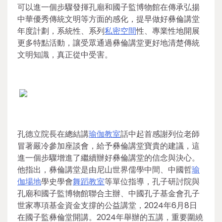
可以進一個步驟發揮孔廟和國子監博物館在傳承弘揚
中華優秀傳統文明等方面的感化，提早做好彝倫講堂
年度計劃，系統性、系列
私密空間
性、專業性地開展
更多特點活動，讓受眾通過彝倫講堂更好地清楚傳統
文明知識，真正從中受害。
孔德立院長在總結講
瑜伽教室
話中起首感謝列位老師
冒著嚴冷參加座談會，給予彝倫講堂寶貴的建議，這
進一個步驟增進了繼續辦好彝倫講堂的信念與決心。
他指出，彝倫講堂是由尼山世界儒學中間、中國哲
瑜
伽場地
學史學會
舞蹈教室
等單位指導，孔子研討院與
孔廟和國子監博物館聯合主辦、中國孔子基金會孔子
世家專項基金資金支撐的公益講堂，2024年6月8日
在國子監彝倫堂開講。2024年舉辦的五講，重要圍繞