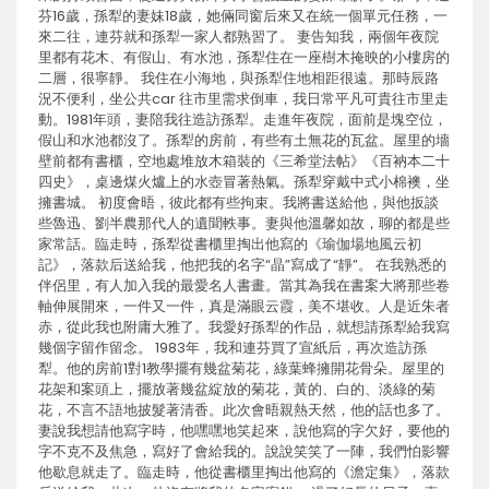
芬16歲，孫犁的妻妹18歲，她倆同窗后來又在統一個單元任務，一
來二往，連芬就和孫犁一家人都熟習了。 妻告知我，兩個年夜院
里都有花木、有假山、有水池，孫犁住在一座樹木掩映的小樓房的
二層，很寧靜。 我住在小海地，與孫犁住地相距很遠。那時辰路
況不便利，坐公共car 往市里需求倒車，我日常平凡可貴往市里走
動。1981年頭，妻陪我往造訪孫犁。走進年夜院，面前是塊空位，
假山和水池都沒了。孫犁的房前，有些有土無花的瓦盆。屋里的墻
壁前都有書櫃，空地處堆放木箱裝的《三希堂法帖》《百衲本二十
四史》，桌邊煤火爐上的水壺冒著熱氣。孫犁穿戴中式小棉襖，坐
擁書城。 初度會晤，彼此都有些拘束。我將書送給他，與他扳談
些魯迅、劉半農那代人的遺聞軼事。妻與他溫馨如故，聊的都是些
家常話。臨走時，孫犁從書櫃里掏出他寫的《瑜伽場地風云初
記》，落款后送給我，他把我的名字“晶”寫成了“靜”。 在我熟悉的
伴侶里，有人加入我的最愛名人書畫。當其為我在書案大將那些卷
軸伸展開來，一件又一件，真是滿眼云霞，美不堪收。人是近朱者
赤，從此我也附庸大雅了。我愛好孫犁的作品，就想請孫犁給我寫
幾個字留作留念。 1983年，我和連芬買了宣紙后，再次造訪孫
犁。他的房前1對1教學擺有幾盆菊花，綠葉蜂擁開花骨朵。屋里的
花架和案頭上，擺放著幾盆綻放的菊花，黃的、白的、淡綠的菊
花，不言不語地披髮著清香。此次會晤親熱天然，他的話也多了。
妻說我想請他寫字時，他嘿嘿地笑起來，說他寫的字欠好，要他的
字不克不及焦急，寫好了會給我的。說說笑笑了一陣，我們怕影響
他歇息就走了。臨走時，他從書櫃里掏出他寫的《澹定集》，落款