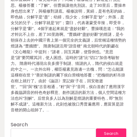
思。楊修答覆：“了解”。但曹操讓他先別說。走了30里后，曹操本
身也想出來了，與楊修對謎底。楊修說明，黃絹，是有色彩的絲，
即色絲，分解字是“盡”；幼婦，指少女，分解字是“妙”；外孫，是
女兒的兒子，分解字就是“好”；齏臼，代表著蒙受辛辣，即受辛，
分解字是“辭”。4個字連起來就是“盡妙好辭”。曹操嘆息道：“我的
才幹比不上你，差了30里路啊。”曹娥碑“盡妙好辭”的燈謎，是今
朝保存上去的中國汗青上第一個完全的文義謎，后世稱這種情勢的
燈謎為 “曹娥體”。 隋唐制謎活用“諧音梗” 南北朝時代的劉勰在
《文心雕龍》中提到：“謎者，回互其辭，使昏倒也。”意思
是“謎”要閃耀其詞，使人困惑。這時的“謎”比“切口”加倍考驗智
力。 隋唐時代涌現出良多擅于制謎、猜謎的人，隋代的侯白就是
此中之一。一次外出時，權臣楊素見路邊一古槐，問：“怎么能讓
這棵樹在世？”善於制謎的屬下侯白滑稽地答覆：“把槐樹的籽吊掛
在樹上就行了。由於《論語》里記錄‘子在，回安敢逝
世’。”“回”與“槐”古音相通，“籽”與“子”音同，侯白首創了應用漢字
多義協調音的特色奇妙釋意、創作謎語的新方法，個人空間這種方
法也叫“別解”。后世良多人以為別解是燈謎的重要特色，即“無別
解不成謎”。這種新方法，此刻也被脫口秀普遍應用，應當算是諧
音梗的開山祖師了。…
Search
Search