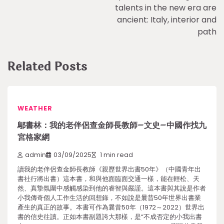
talents in the new era are
ancient: Italy, interior and
path
Related Posts
WEATHER
鄔書林：我的老伴侶查金師長教師–文史–中國作找九
宮格家網
admin
03/09/2025
1 min read
讀我的老伴侶查金師長教師《親歷世界出書50年》（中國青年出
書社行將出書）這本書，和與他面臨面交通一樣，能在輕松、天
然、真摯氛圍中感觸感染到他的睿智與嚴謹。這本書與其說是作者
小我傳奇個人工作生活的回想錄，不如說是曩昔50年世界出書業
產生的真正的故事。本書可作為曩昔50年（1972～2022）世界出
書的信史往讀。正如本書副題誇大那樣，是“不成否定的小我出書