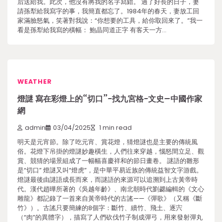
后送給我。此次，他沒有將我的名字寫錯。 過了好長的日子，妻
請孫犁給我寫字的事，我簡直都忘了。1984年的春天，妻放工回
家滿臉怒氣，笑著對我說：“你想要的工具，給你取回來了。”我一
看是孫犁給我寫的橫幅： 鮑晶同道正字 有客天一方…
WEATHER
燈謎 寫在彩燈上的“切口”-找九宮格-文史–中國作家
網
admin
03/04/2025
1 min read
明天是元宵節。除了吃元宵、賞花燈，猜燈謎也是主要的傳統風
俗。花燈下吊掛的燈謎妙趣橫生，人們往來穿越，惱怒間立足、觀
賞、競猜的場景組成了一幅幅喜慶祥和的節日畫卷。 謎語的雛形
是“切口” 燈謎又叫“燈虎”，是中華平易近族的傳統益智文字游戲。
燈謎最後由謎語成長而來，而謎語的來源可以追溯到上古黃帝時
代。漢代趙曄所著的《吳越年齡》、南北朝時代劉勰編輯的《文心
雕龍》都記錄了一首來自黃帝時代的古謠——《彈歌》（又稱《斷
竹》）。古謠只要簡練的8個字：斷竹、續竹、飛土、逐宍
（“肉”的異體字），描寫了人們砍伐竹子制成彈弓，用來發射彈丸