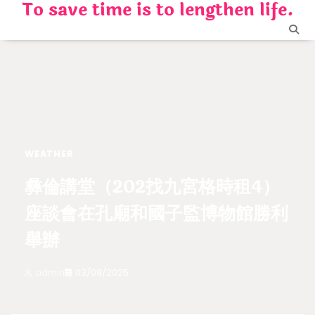
To save time is to lengthen life.
Skip
to
content
WEATHER
彝倫講堂（202找九宮格時租4）
座談會在孔廟和國子監博物館勝利
舉辦
admin
03/09/2025