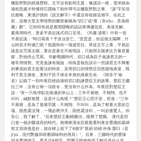
獵取野獸的經過歷程。文字沒有點明主題，像謎語一樣，需求經由
過程思慮才幹懂得它隱喻了制作彈弓以獵取野獸之事。 “謎”字呈現
比擬晚，東漢許慎的《說文解字》中還沒有收錄這個字。在此之
前，這種大眾文學情勢的雛形被稱為“切口”或“廋（音sōu，意為暗
藏）辭”。它的特色就是應用隱晦的說話來傳遞信息、表達見解。
夏商周時代，更多平易近謠式切口呈現。《尚書·湯誓》中有一首
平易近謠：“時日曷喪？予及汝皆亡。”意思是，你這個太陽啊，什
么時辰才幹滅亡呢？我愿和你一塊逝世往。單從文字上看，平易近
謠是在咒罵太陽，實在是蒼生不敢明說，只能用太陽來比方暴君夏
桀，對他停止咒罵。 年齡戰國時代，切口成為臣子進諫君主的一
種常用情勢。究竟進諫有風險，特殊是報告請示一些讓君主不興奮
的事或給君主提看法的時辰，采用切口的情勢迂回悠揚地表達，既
利于君主接收，更利于臣子保全本身的身家生命。《韓非子·喻
老》記錄了一則年夜臣經由過程切口勸諫楚莊王的故事。楚莊王繼
位三年，沒有公佈一項政令，更沒有什么作為。年夜臣對楚莊王
說：“有一只鳥停駐在南邊的阜山上，三年不展翅、不翱翔、也不
叫叫，緘默無聲，這是什么鳥呢？”楚莊王心照不宣，答道：“三年
不展翅，是為了發展羽翼；不翱翔、不叫叫，是為了察看大眾的立
場。固然還沒飛，一飛必將沖天；固然還沒叫，一叫必會驚人。你
安心，我了解了。”后來楚莊王勵精圖治，復興了楚國。 漢代是切
口進一個步驟成長的時代。相傳東漢名臣蔡邕看到孝女曹娥的墓碑
祭文寫得很是好，就在碑上留下了8個字“黃絹 幼婦 外孫 齏臼（音
jī jiù，現代艷服和研磨調味料的用具）”。后來，三國時代的曹操
顛末曹娥碑下，看見這8個字，問屬下楊修能否了解這是什么意