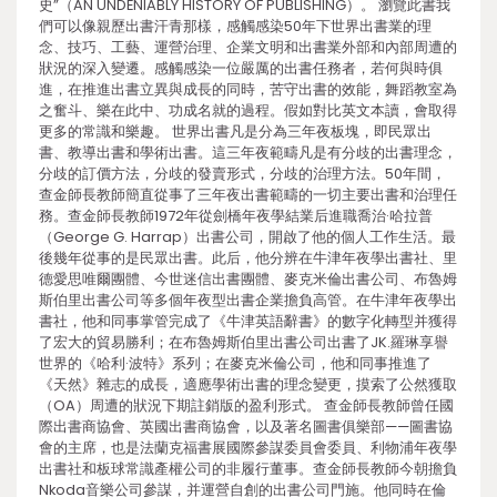
史”（AN UNDENIABLY HISTORY OF PUBLISHING）。 瀏覽此書我
們可以像親歷出書汗青那樣，感觸感染50年下世界出書業的理
念、技巧、工藝、運營治理、企業文明和出書業外部和內部周遭的
狀況的深入變遷。感觸感染一位嚴厲的出書任務者，若何與時俱
進，在推進出書立異與成長的同時，苦守出書的效能，舞蹈教室為
之奮斗、樂在此中、功成名就的過程。假如對比英文本讀，會取得
更多的常識和樂趣。 世界出書凡是分為三年夜板塊，即民眾出
書、教導出書和學術出書。這三年夜範疇凡是有分歧的出書理念，
分歧的訂價方法，分歧的發賣形式，分歧的治理方法。50年間，
查金師長教師簡直從事了三年夜出書範疇的一切主要出書和治理任
務。查金師長教師1972年從劍橋年夜學結業后進職喬治·哈拉普
（George G. Harrap）出書公司，開啟了他的個人工作生活。最
後幾年從事的是民眾出書。此后，他分辨在牛津年夜學出書社、里
德愛思唯爾團體、今世迷信出書團體、麥克米倫出書公司、布魯姆
斯伯里出書公司等多個年夜型出書企業擔負高管。在牛津年夜學出
書社，他和同事掌管完成了《牛津英語辭書》的數字化轉型并獲得
了宏大的貿易勝利；在布魯姆斯伯里出書公司出書了JK.羅琳享譽
世界的《哈利·波特》系列；在麥克米倫公司，他和同事推進了
《天然》雜志的成長，適應學術出書的理念變更，摸索了公然獲取
（OA）周遭的狀況下期註銷版的盈利形式。 查金師長教師曾任國
際出書商協會、英國出書商協會，以及著名圖書俱樂部——圖書協
會的主席，也是法蘭克福書展國際參謀委員會委員、利物浦年夜學
出書社和板球常識產權公司的非履行董事。查金師長教師今朝擔負
Nkoda音樂公司參謀，并運營自創的出書公司門施。他同時在倫