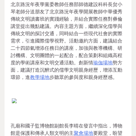
北京路況年夜學黨委教師任務部師德建設科科長贠小
琴老師分送朋友了北京路況年夜學開展教師中華優秀
傳統文明讀書班的實踐經驗，并結合實際任務對彝倫
講堂提出幾點建議。內容主題方面，繼續深化儒學與
傳統文明的探討交通，同時結合一些現代社會的實際
需求，引進國際儒學視野。活動邀約方面，建議結合
二十四節氣增添任務日的講座，加強與教導機構、研
討機構、文明團體的一起配合，配合策劃和組織高程
度的學術講座和文明交通活動。創新情
瑜伽場地
勢方
面，建議打造沉醉式的儒學文明親身經歷，增添互動
環節，進
教學場地
步聽眾的參與度和親身經歷感。
孔廟和國子監博物館副館長李晴在發言中指出，博物
館是保護和傳承人類文明的主
聚會場地
要殿堂，盼望