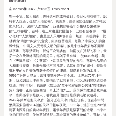
國作家網
admin
03/20/2025
1 min read
對一小我，知人知面，也許還可以或許做到，要貼心那就難了。記
得有人說過，孫犁“人淡如菊”。我認為，這是深知孫犁的人才幹說
出來的話。 說到“人淡如菊”，我便想起魯迅年少接收發蒙教導
的“三味書屋”。昔時，在三味書屋的匾額下，已經有副春聯——“屋
小似船”“人淡如菊”。書屋主人只用8個有音、無形、有義的字，就
發明出“簡傲”“奔放”的意境，頗有魏晉遺風，彰顯了中國文人的復
雜性情。 中國文人受傳統文明的影響，彼此來往年夜多離不開琴
棋字畫。孫犁活著時，我曾三次造訪他。前兩次在孫犁的家中，最
后一次在天津總病院的病房里，都與字畫有緣。 從1949年起，我
在《天津日報》《文藝報》上常常看到孫犁的作品。孫犁作品里的
人和事很新奇，敘事作風也不同凡響，尤其他筆下的鄉村，特殊是
鄉村里的女性畫像有著更多特性的印跡。我愛看他寫的工具，
1956年分開天津后，那種瀏覽愛好一直不減。 上世紀70年月中
期，我又調回天津任務，離他近了就想看他，但又感到冒昧造訪分
歧適。1981年1月，我編的《魯迅論“改革私密空間公民性”思惟會商
集》出書，正好做個由頭，奉上請他斧正。我與孫犁雖說是素昧生
平，妻與孫犁倒是故人，引我往見他的恰是我的老婆袁連芬。
1949年孫犁進進天津后，被分派在天津日報社任務，住在市中間
繁榮區多倫道204號的天津日報年夜院。1955年，連芬住進202號
對著山西路口的農林年夜院。兩個年夜院是隔著門的近鄰，出來出
來的打頭會面，使連芬與孫犁共享會議室的妻妹瞭解了。那時，連