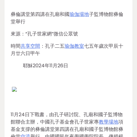
彝倫講堂第四講在孔廟和國
瑜伽場地
子監博物館彝倫
堂舉行
來源：“孔子世家網”微信公眾號
時間
共享空間
：孔子二五
瑜伽教室
七五年歲次甲辰十
月廿六日甲午
耶穌2024年11月26日
11月24日下戰書，由孔子研討院、孔廟和國子監博物
館聯合主辦，中國孔子基金會孔子世家專
教學場地
項
基金支撐的彝倫講堂第四講在孔廟和國子監博物館彝
倫堂
交流
舉行。中國國民年夜學國學院院長、傳授楊