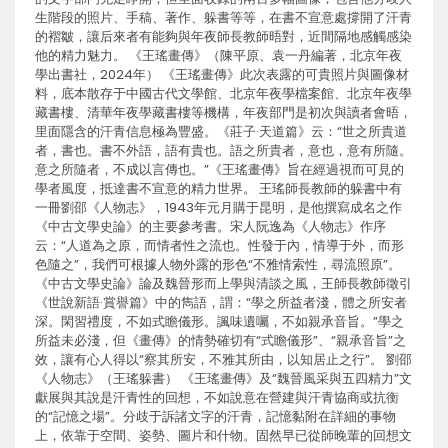
生階段的照片、手稿、著作、躲書等等，在書不宣意處撐開了汗青
的褶皺，讓后來者有能夠與年夜師長教師晤對，近間隔地感觸感染
他的精力魅力。 《王瑤畫傳》（陳平原、袁一丹編著，北京年夜
學出書社，2024年） 《王瑤畫傳》此次表露的可貴照片與圖像材
料，底本散存于中國古代文學館、北京年夜學檔案館、北京年夜學
藏書樓、清華年夜學藏書樓等機構，年夜部門是初次與讀者會晤，
里面隱含的汗青信息極為豐盛。《莊子·天道篇》云：“世之所貴道
者，書也。書不外語，語有貴也。語之所貴者，意也，意有所隨。
意之所隨者，不成以言傳也。”《王瑤畫傳》旨在經過視而可見的
學者風度，抵達書不宣意的精力世界。 王瑤師長教師的躲書中有
一冊劉邵《人物志》，1943年元月購于昆明，是他撰寫成名之作
《中古文學史論》的主要參考書。宋人阮逸為《人物志》作序
云：“人道為之原，而情者性之流也。性發于內，情導于外，而形
色隨之”，我們可根據人物外露的形色“不雅情索性，尋流照原”。
《中古文學史論》論及魏晉形而上學與清談之風，王師長教師徵引
《世說新語·賞譽篇》中的雋語，謂：“學之所益者淺，體之所安者
深。閑習禮度，不如式瞻儀形。諷味遺囑，不如親承音旨。”學之
所益未必淺，但《畫傳》的情勢確切有“式瞻儀形”、“親承音旨”之
效，讓有心人得以“察其所安，不雅其所由，以知居止之行”。 劉邵
《人物志》（王瑤躲書） 《王瑤畫傳》及“魏晉風采與五四精力”文
獻展與其說是汗青性的回想，不如說意在營建與汗青協商或抗衡
的“記憶之場”。分歧于訴諸文字的汗青，記憶黏附在詳細的事物
上，依靠于空間、姿勢、圖片和什物。固然早已從師晚輩的回想文