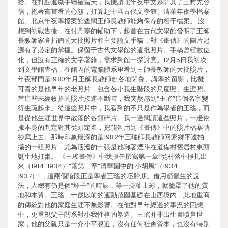
拾。在打點進職手續確當天，我便請北年夜中文系開具了三封先容
信，抱著嘗嘗看的心態，打算赴中國古代文學館、清華年夜學檔案
館、北京年夜學檔案館查閱王師長教師能夠保存的相干檔案。 沒
想到初戰告捷，在付丹寧的輔助下，起首在古代文學館發明了王師
長教師家眷捐贈的大批照片和主要論文手稿，對《畫傳》的圖片起
源有了必定的掌握。保留于古代文學館的這批照片、手稿曾經數位
化，但沒有正確的文字著錄，需求到館一探討竟。12月5日我初次
到文學館查檔，在館內的電腦體系里看到王師長教師的大批照片，
年夜部門是1980年月王師長教師赴各地閉會、講學的留影，比擬
可貴的是他早年的老照片，包含各小我生階段的尺度照、生涯照。
當這些未經收拾的照片接連不斷時，我突然感到“王瑤”這個名字變
得生疏起來。從這些照片中，我看到的不只是作為學者的王瑤，而
是從他生涯世界中散落的各類碎片。我一邊閱讀這些照片，一邊依
據本身的判定對其從頭定名，把能夠用到《畫傳》中的照片檔案號
抄寫上去。那時印象最深的是1982年王瑤師長教師回家鄉平遠拍
攝的一組照片，尤為活潑的一張是他啣著煙斗在道備村舊居村東頭
誕生地打棗。 《王瑤畫傳》中我擔任撰寫第一章“從村落中掙扎出
來（1914-1934）”落第二章“清華園中的‘小胡風’（1934-
1937）”，這兩個階段正是學者王瑤的坯胎期。借用趙儷生的說
法，人總有仍是個“坯子”的時辰，等一掛釉上彩，就籠罩了他的質
地和本質。王瑤二十歲以前的運動范圍基礎在山西境內，此地重商
的傳統對他的家庭生涯不無影響。在他對早年經過的事況的回想
中，更重視父子關系對小我性格的塑造。王瑤并非出生書噴鼻世
家，他的父親只是一介小平易近，沒有任何社會資本，也沒有特別