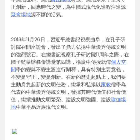
正創新，回應時代之變，為中國式現代化進程注進源
聚會場地
源不斷的活氣。
2013年11月26日，習近平總書記視察曲阜，在孔子研
討院召開座談會，發出了鼎力弘揚中華優秀傳統文明
的強烈號召。在總書記視察孔子研討院11周年之際，在
國子監舉辦彝倫講堂第四講，楊慶中傳授就儒
個人空
間
學的變與不變主題進行闡釋，具有特別主要意義，
不變是守正，變是創新。在新的歷史起點上，我們要
主動肩負起新的文明任務，繼承和弘揚以
家教
儒學為
代表的中華優秀傳統文明，發揮其時代價值和社會價
值，繼續推動文明繁榮、建設文明強國、建設
瑜伽場
地
中華平易近族現代文明。