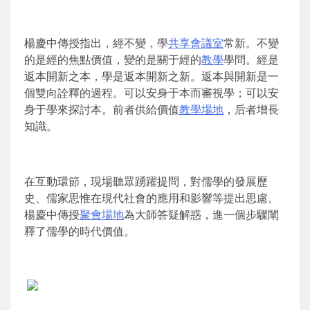
楊慶中傳授指出，經不變，學
共享會議室
常新。不變
的是經的焦點價值，變的是關于經的
教學
學問。經是
返本開新之本，學是返本開新之新。返本與開新是一
個雙向詮釋的過程。可以安身于本而審視學；可以安
身于學來探討本。前者供給價值
教學場地
，后者增長
知識。
在互動環節，現場聽眾踴躍提問，對儒學的發展歷
史、儒家思惟在現代社會的應用和影響等提出思慮。
楊慶中傳授
聚會場地
為大師答疑解惑，進一個步驟闡
釋了儒學的時代價值。