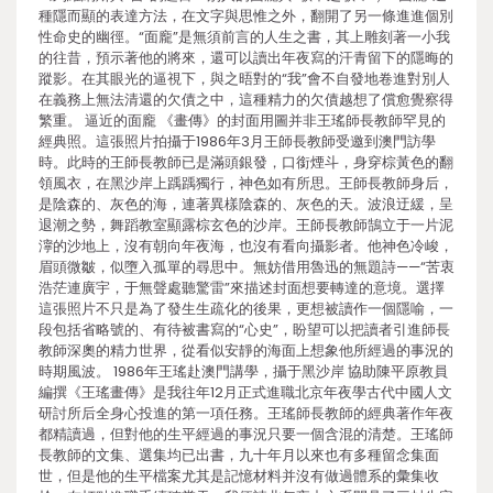
種隱而顯的表達方法，在文字與思惟之外，翻開了另一條進進個別
性命史的幽徑。“面龐”是無須前言的人生之書，其上雕刻著一小我
的往昔，預示著他的將來，還可以讀出年夜寫的汗青留下的隱晦的
蹤影。在其眼光的逼視下，與之晤對的“我”會不自發地卷進對別人
在義務上無法清還的欠債之中，這種精力的欠債越想了償愈覺察得
繁重。 逼近的面龐 《畫傳》的封面用圖并非王瑤師長教師罕見的
經典照。這張照片拍攝于1986年3月王師長教師受邀到澳門訪學
時。此時的王師長教師已是滿頭銀發，口銜煙斗，身穿棕黃色的翻
領風衣，在黑沙岸上踽踽獨行，神色如有所思。王師長教師身后，
是陰森的、灰色的海，連著異樣陰森的、灰色的天。波浪迂緩，呈
退潮之勢，舞蹈教室顯露棕玄色的沙岸。王師長教師鵠立于一片泥
濘的沙地上，沒有朝向年夜海，也沒有看向攝影者。他神色冷峻，
眉頭微皺，似墮入孤單的尋思中。無妨借用魯迅的無題詩——“苦衷
浩茫連廣宇，于無聲處聽驚雷”來描述封面想要轉達的意境。選擇
這張照片不只是為了發生生疏化的後果，更想被讀作一個隱喻，一
段包括省略號的、有待被書寫的“心史”，盼望可以把讀者引進師長
教師深奧的精力世界，從看似安靜的海面上想象他所經過的事況的
時期風波。 1986年王瑤赴澳門講學，攝于黑沙岸 協助陳平原教員
編撰《王瑤畫傳》是我往年12月正式進職北京年夜學古代中國人文
研討所后全身心投進的第一項任務。王瑤師長教師的經典著作年夜
都精讀過，但對他的生平經過的事況只要一個含混的清楚。王瑤師
長教師的文集、選集均已出書，九十年月以來也有多種留念集面
世，但是他的生平檔案尤其是記憶材料并沒有做過體系的彙集收