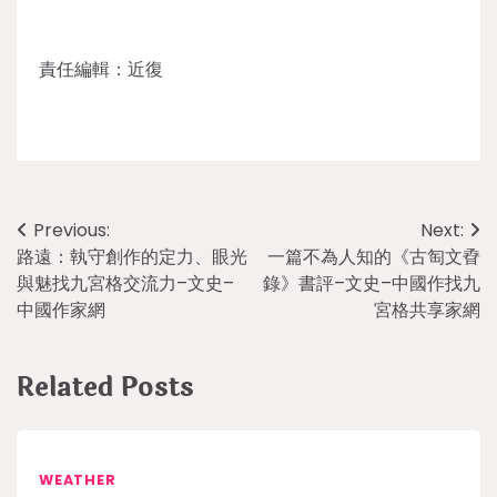
責任編輯：近復
Post
Previous:
Next:
路遠：執守創作的定力、眼光
一篇不為人知的《古匋文孴
navigation
與魅找九宮格交流力–文史–
錄》書評–文史–中國作找九
中國作家網
宮格共享家網
Related Posts
WEATHER