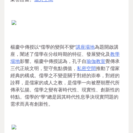
楊慶中傳授以“儒學的變與不變”
講座場地
為題開啟講
座，闡述了儒學在分歧時期的特征、發展變化及
教學
場地
影響。楊慶中傳授認為，孔子自
瑜伽教室
覺傳承
三代正統文明，堅守焦點價值，
私密空間
推動了儒家
經典的構成。儒學之不變是關于對經的崇奉，對經的
詮釋，是儒家的成人之教，是儒學一向被歷朝歷代所
傳承弘揚。儒學之變有著時代性、現實性、創新性的
特點。儒學的“學”總是因其時代性息爭決現實問題的
需求而具有創新性。