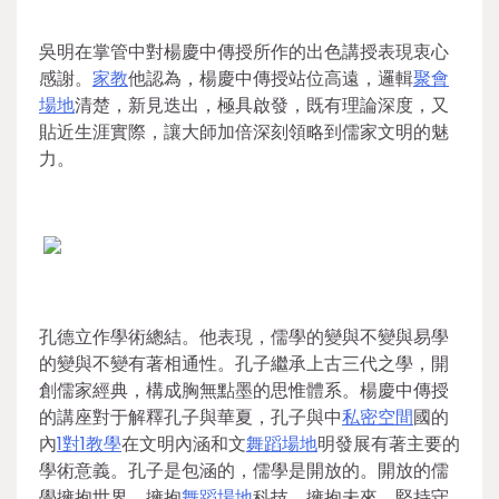
吳明在掌管中對楊慶中傳授所作的出色講授表現衷心
感謝。
家教
他認為，楊慶中傳授站位高遠，邏輯
聚會
場地
清楚，新見迭出，極具啟發，既有理論深度，又
貼近生涯實際，讓大師加倍深刻領略到儒家文明的魅
力。
孔德立作學術總結。他表現，儒學的變與不變與易學
的變與不變有著相通性。孔子繼承上古三代之學，開
創儒家經典，構成胸無點墨的思惟體系。楊慶中傳授
的講座對于解釋孔子與華夏，孔子與中
私密空間
國的
內
1對1教學
在文明內涵和文
舞蹈場地
明發展有著主要的
學術意義。孔子是包涵的，儒學是開放的。開放的儒
學擁抱世界、擁抱
舞蹈場地
科技、擁抱未來，堅持守