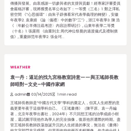
傳播與發展。由衷感謝一切參與者的支撐與貢獻！經專家評審委員
會嚴格評審，現將獲獎名單公布如下：一等獎（三名）1. 鄭之澤私
密空間 《“心思循環”：由朱子辟佛看宋代表學義理的轉變》, 安徽
年夜學2. 袁康婧 《論〈儀禮〉中的數字“三”》, 浙江年夜學3. 陳 浩
《〈年齡公羊傳注疏考證〉內容詮釋研討》, 山東年夜學二等獎
（十名）1. 張露雨 《由重到主:周代神位祭奠的過渡儀式及禮制價
值》, 重慶師范年夜學2. 張金珂…
WEATHER
袁一丹：逼近的找九宮格教室詩意——與王瑤師長教
師晤對–文史–中國作家網
admin
03/14/2025
1 min read
王瑤師長教師是“中國古代文學”學科的奠定人，但其人生經歷的意
義更要年夜于這個學科自己。《王瑤畫傳》（陳平原、袁一丹編
著，北京年夜學出書社，2024年）不只回想王瑤的治學成績小樹
屋，還試圖浮現他作為學人的完全抽像，復原他所遭際的時期。盡
管王瑤師長教師跌蕩放誕升沉的人生經過的事況，無法在《畫傳》
的文字部門充足睜開，但里面收錄的兩百多幅圖像，包含他分歧人