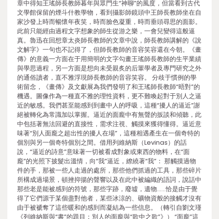
章中得知王瑤師長教師暮年與眾門生“神聊”的風度，但當看到古代
文學館保留的煙斗什教學物，看到攝影師鏡頭中王師長教師坐在自
家沙發上時而暢懷年夜笑，時而臉色凝重，時而垂頭尋思的面影。
此前只能經由過程文字想象的師生從游之樂，一會兒變得這般逼
真。魯迅在回想章太炎師長教師的文章中說，師長教師講解的《說
文解字》一句也不記得了，但師長教師的音容笑容還在今朝。《畫
傳》的意義一方面在于用簡明的文字勾畫王瑤師長教師的生平業績
與學思過程，另一方面是想向未受親炙的后輩學者及專門研究之外
的通俗讀者，直不雅浮現師長教師的音容笑容。 分歧于慣例的學
術留念，《畫傳》及文獻展為我們發明了和王瑤師長教師“晤對”的
機遇。圖像作為一種直不雅的理性資料，更不難喚起對于別人之逼
近的敏感。我們甚至能感到到畫中人的呼吸，這種“擾人的逼近”謝
絕被轉化為常識加以掌握。逼近的面龐中有無聲的扳談和傾聽，此
中包括著無法回避的直接性，需求注視、觸摸來獲得懂得。逼近意
味著“別人面龐之超出性的擾人在場”，這種相遇產生在一個奇特的
個別與另一個奇特個別之間。借用列維納斯（Levinas）的話
說，“逼近的詩意”意味著一切被看成對象或東西的物料，在“面
龐”的光照下披髮出溫情，向“我”逼近，繚繞著“我”： 那觸摸過物
件的手，那被一些人走過的處所，那些他們抓過的工具，那些碎片
所構成過場景，頓挫抑揚的聲響以及在此中被編織的語詞，說話中
那些老是能被感到的符號，那些字跡，廢墟，遺物……恰是由于覺
得了它們源于某個盡對他者，某些冰涼的、礦物資般的接觸才沒有
由于被褫奪了這些暖和的感到而凝結為一些信息。（轉引自劉文瑾
《列維納斯與“書”的題目：別人的面龐與“歌中之歌”》） “面龐”這