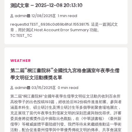
測試文章 – 2025-12-08 20:13:10
admin
12/08/2025
1 min read
requestId:TEST_6936c0d69b8fa1.15538175. 這是一篇測試文
章，用於測試 Host Account Error Summary 功能。
TC:TEST_TC
WEATHER
第二屆“桐江書院杯”全國找九宮格會議室年夜學生儒
學文明征文活動獲獎名單
admin
03/15/2025
0 min read
第二屆“桐江書院杯”全國年夜學生儒學文明征文活動共收到百余所
高校學子的出色投稿193篇，經收拾后162份稿件進進初審。參與者
涵蓋本科生、碩士研討生及博士研討生等多個學術聚會場地層次，
充足展現了當代年夜學生對儒家文明的深刻思慮與熱忱尋求。評審
委員會將從獲獎作品中摘取出色觀點，在《中華讀書報》《臺州新
儒學》等權威媒體平臺陸續刊發。我們等待未來繼續推動這一學術
活動，配合促進臺州儒學與中華優秀傳統文明的傳承、共享會議室