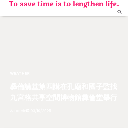
To save time is to lengthen life.
Skip
to
content
WEATHER
彝倫講堂第四講在孔廟和國子監找
九宮格共享空間博物館彝倫堂舉行
admin
03/19/2025