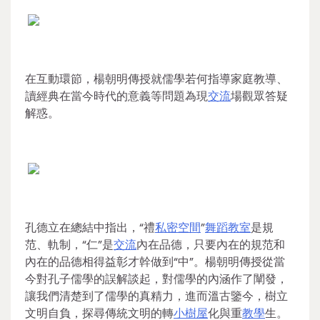
在互動環節，楊朝明傳授就儒學若何指導家庭教導、
讀經典在當今時代的意義等問題為現
交流
場觀眾答疑
解惑。
孔德立在總結中指出，“禮
私密空間
”
舞蹈教室
是規
范、軌制，“仁”是
交流
內在品德，只要內在的規范和
內在的品德相得益彰才幹做到“中”。楊朝明傳授從當
今對孔子儒學的誤解談起，對儒學的內涵作了闡發，
讓我們清楚到了儒學的真精力，進而溫古鑒今，樹立
文明自負，探尋傳統文明的轉
小樹屋
化與重
教學
生。