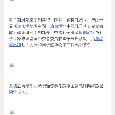
孔子研討院黨委副書記、院長、傳授孔德立，尼山世
界儒
瑜伽場地
學中間（
瑜伽場地
中國孔子基金會秘書
處）學術研討部副部長、中國孔子基金
瑜伽教室
會孔
子世家專項基金管委會委員林國華列席活動。活
會議
室出租
動由孔廟和國子監博物館館長吳明掌管。
孔德立向楊朝明傳授頒發彝倫講堂主講教師榮譽證書
聚會場地
。