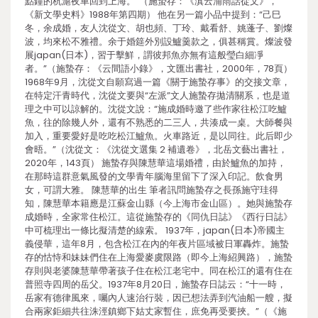
點鐘的杭滬夜車回到上海。”（施蟄存：《滇云浦雨話從文》，
《新文學史料》1988年第四期） 他在另一篇小品中提到：“己巳
冬，余成婚，友人沈從文、胡也頻、丁玲、戴看舒、姚蓬子、劉燦
波，均來松不雅禮。余于婚筵外別設鱸羹款之，俱甚稱賞。燦波發
展japan(日本)，習于擊鮮，謂彼邦魚亦無有這般瑩白細凈
者。”（施蟄存：《云間語小錄》，文匯出書社，2000年，78頁）
1968年9月，沈從文自願寫過一篇《關于施蟄存事》的交接文章，
在特定汗青時代，沈從文要與“左派”文人施蟄存拋清關系，也是道
理之中可以諒解的。沈從文說：“施成婚時邀了些作家往松江吃鱸
魚，往的除幾人外，還有不熟悉的二三人，共湊成一桌。大師餐與
加入，重要愛好是吃吃松江鱸魚。火車路近，是以同往。此后即少
會晤。”（沈從文：《沈從文選集 2 補遺卷》，北岳文藝出書社，
2020年，143頁） 施蟄存與陳慧華這場婚禮，由於鱸魚的加持，
在那時這群意氣風發的文學青年腦海里留下了深入印記。飲食男
女，可謂大雅。 陳慧華的出生 筆者訊問施蟄存之長孫施守珪得
知，陳慧華本籍應是江蘇金山縣（今上海市金山區）。她與施蟄存
成婚時，全家常住松江。這從施蟄存的《同仇日誌》《西行日誌》
中可梳理出一條比擬清楚的線索。 1937年，japan(日本)帝國主
義侵華，這年8月，包含松江在內的年夜片區域被日軍轟炸。施蟄
存的怙恃和妹妹們住在上海愛麥虞限路（即今上海紹興路），施蟄
存則與老婆陳慧華帶著孩子住在松江老宅中。同在松江的還有住在
普照寺四周的岳父。1937年8月20日，施蟄存日誌云：“十一時，
岳家有德律風來，囑內人速治行裝，因已想法弄到汽油船一艘，擬
合兩家鉅細共往洙涇鎮鄉下姑丈家暫住，庶免再受要挾。”（《施