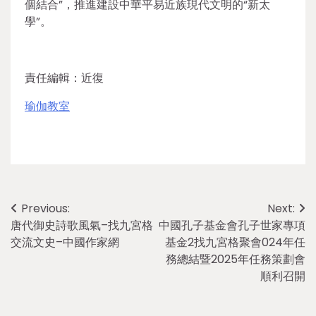
個結合”，推進建設中華平易近族現代文明的“新太
學”。
責任編輯：近復
瑜伽教室
Post
Previous:
Next:
唐代御史詩歌風氣–找九宮格
中國孔子基金會孔子世家專項
navigation
交流文史–中國作家網
基金2找九宮格聚會024年任
務總結暨2025年任務策劃會
順利召開