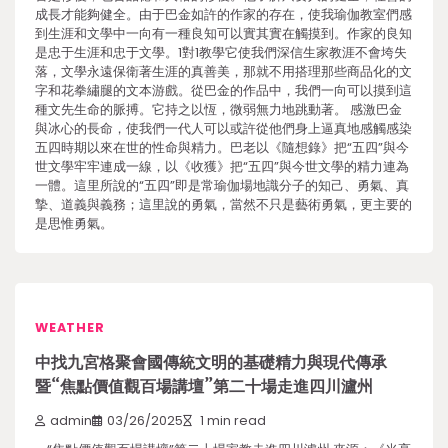
成長才能夠健全。由于巴金如許的作家的存在，使我瑜伽教室們感
到生涯和文學中一向有一種良知可以實其實在觸摸到。作家的良知
是忠于生涯和忠于文學。1對1教學它使我們深信生家教涯不會垮失
落，文學永遠保衛著生涯的真善美，那就不用搭理那些商品化的文
字和花拳繡腿的文本游戲。從巴金的作品中，我們一向可以摸到這
種文先生命的脈搏。它持之以恆，微弱無力地跳動著。 感激巴金
與冰心的長命，使我們一代人可以或許從他們身上逼真地感觸感染
五四時期以來在世的性命與精力。巴老以《隨想錄》把“五四”與今
世文學牢牢連成一線，以《收獲》把“五四”與今世文學的精力連為
一體。這里所說的“五四”即是常瑜伽場地識分子的知己、勇氣、真
摯、道義與義務；這里說的勇氣，當然不只是藝術勇氣，更主要的
是思惟勇氣。
WEATHER
中找九宮格聚會國傳統文明的基礎精力與現代傳承
暨“焦點價值觀百場講壇”第二十場走進四川瀘州
admin
03/26/2025
1 min read