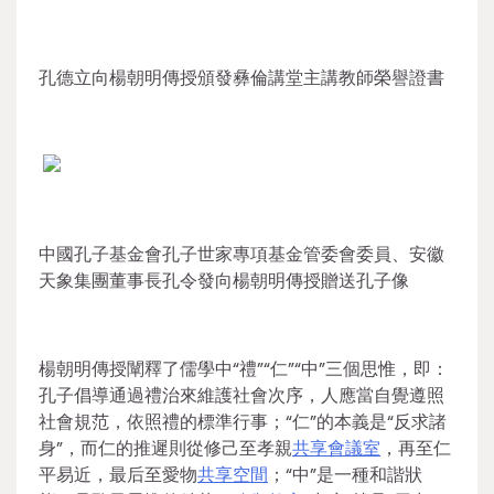
孔德立向楊朝明傳授頒發彝倫講堂主講教師榮譽證書
中國孔子基金會孔子世家專項基金管委會委員、安徽
天象集團董事長孔令發向楊朝明傳授贈送孔子像
楊朝明傳授闡釋了儒學中“禮”“仁”“中”三個思惟，即：
孔子倡導通過禮治來維護社會次序，人應當自覺遵照
社會規范，依照禮的標準行事；“仁”的本義是“反求諸
身”，而仁的推遲則從修己至孝親
共享會議室
，再至仁
平易近，最后至愛物
共享空間
；“中”是一種和諧狀