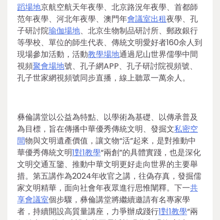
蹈場地
京航空航天年夜學、北京路況年夜學、首都師
范年夜學、河北年夜學、澳門年
會議室出租
夜學、孔
子研討院
瑜伽場地
、北京生物制品研討所、郵政銀行
等學校、單位的師生代表、傳統文明愛好者160余人到
現場參加活動，活動
教學場地
通過尼山世界儒學中間
視頻
聚會場地
號、孔子網APP、孔子研討院視頻號、
孔子世家網視頻號同步直播，線上聽眾一萬余人。
彝倫講堂以公益為特點、以學術為基礎、以傳承普及
為目標，旨在傳播中華優秀傳統文明、發掘文
私密空
間
物與文明遺產價值，讓文物“活”起來，是對推動中
華優秀傳統文明
1對1教學
“兩創”的具體實踐，也是深化
文明交通互鑒、推動中華文明更好走向世界的主要舉
措。第五講作為2024年收官之講，往偽存真，發掘儒
家文明精華，面向社會年夜眾進行思惟闡釋。下一
共
享會議室
個步驟，彝倫講堂將繼續邀請有名專家學
者，持續開設高質量講座，力爭辦成踐行
1對1教學
“兩