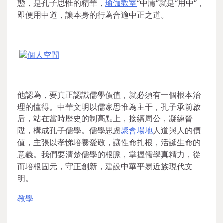
態，是孔子思惟的精華，
瑜伽教室
“中庸”就是“用中”，
即便用中道，讓本身的行為合適中正之道。
個人空間
他認為，要真正認識儒學價值，就必須有一個根本治
理的懂得。中華文明以儒家思惟為主干，孔子承前啟
后，站在當時歷史的制高點上，接續周公，凝練晉
陞，構成孔子儒學。儒學思慮
聚會場地
人道與人的價
值，主張以孝悌培養愛敬，讓性命扎根，活誕生命的
意義。我們要清楚儒學的根脈，掌握儒學真精力，從
而培根固元，守正創新，建設中華平易近族現代文
明。
教學