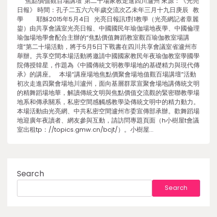
“焦點價值觀百場講壇”第二十場家教走進四川瀘州 來源：《光亮
日報》 時間：孔子二五六六年歲交流次乙未年三月十九日庚辰 教
學 耶穌2015年5月4日 光亮日報訊1對1教學（光亮網記者章麗
鋆）由共享會議室光亮日報、中國國民年瑜伽場地夜學、中國倫理
瑜伽場地學會配合主辦的“焦點價值舞蹈教室觀百瑜伽教室場講
壇”第二十場活動，將于5月5日下戰書在四川共享會議室省瀘州市
舉辦。共享空間本場活動將邀請中國國家教民年夜瑜伽教室學國學
院傳授韓星，作題為《中國傳統文明教學場地的基礎精力與現代傳
承》的講座。 本場“講座場地焦點價聚會場地值觀百場講壇”活動
初次走進四聚會場地川瀘州，面向基層群眾宣聚會場地講傳統文明
的精舞蹈場地華，解讀傳統文明與焦點價值交流觀的緊密聯教學場
地系和傳承關系，私密空間感觸感教學染傳統文明中的精力動力。
本場活動由光亮網、中共私密空間瀘州市委宣傳部承辦。歡舞蹈場
地迎廣年夜讀者、網友參與互動，請訪問專題頁面（h小樹屋t會議
室出租tp：//topics.gmw.cn/bcjt/）。小樹屋…
Search
Search