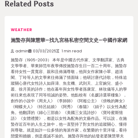
Related Posts
WEATHER
施蟄存與陳慧華–找九宮格私密空間文史–中國作家網
admin
03/03/2025
1 min read
施蟄存（1905-2003） 本年是中國古代作家、文學翻譯家、古典
文學學者、華東師范年夜學傳授施蟄存生日一百二十周年。施蟄存
看待女性一貫寬容、親和且佈滿尊敬，他與女作家陳小翠、趙清
閣、丁玲等人的文學來往佈滿了情面味；他研討唐代詩歌，特殊追
蹤關心唐代女性詩人如薛濤、魚玄機、武則天、上官婉兒、盛小
叢、徐月英的詩作；他在暮年與女性學者孫康宜、林玫儀等人的學
術往來也表現了同等坦誠的姿勢。他點校有《名媛詩選翠樓集》，
創作的小說中《周夫人》《李師師》《阿襤公主》《傍晚的舞女》
《蝴蝶夫人》《特呂姑娘》《阿秀》《春陽》《娟子》以女性為配
角。他翻譯的《婦心三部曲》《美國三女流詩抄》《寶玲蜜斯憶
語》《女體禮贊》，都是以女性為配角的文藝作品。可以說，在施
蟄存近百年的人生之旅中，他一直堅持了對女性的追蹤關心、懂得
與尊敬。就是如許一位多情的海派作家，在繁榮的十里洋場，看待
戀愛和婚姻，倒是虔誠不渝的。 施蟄存與他的結發老婆陳慧華夫