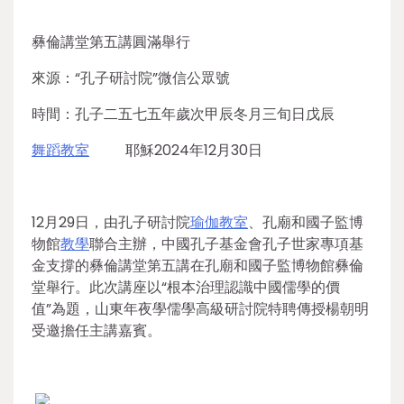
彝倫講堂第五講圓滿舉行
來源：“孔子研討院”微信公眾號
時間：孔子二五七五年歲次甲辰冬月三旬日戊辰
舞蹈教室
耶穌2024年12月30日
12月29日，由孔子研討院
瑜伽教室
、孔廟和國子監博
物館
教學
聯合主辦，中國孔子基金會孔子世家專項基
金支撐的彝倫講堂第五講在孔廟和國子監博物館彝倫
堂舉行。此次講座以“根本治理認識中國儒學的價
值”為題，山東年夜學儒學高級研討院特聘傳授楊朝明
受邀擔任主講嘉賓。