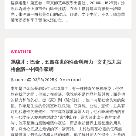
蟄存選集》第五卷，華東師范年夜學出書社，2011年，1625頁）洙
涇即為現今上海市金山區朱涇鎮，在金山撤縣建區前很長一段時
光，朱涇鎮一向都是金山的政治、經濟、文明中間。不久，陳慧華
帶著婆婆和季子暫住朱涇出亡。…
WEATHER
馮驥才：巴金，五四在世的性命與精力–文史找九宮
格會議–中國作家網
admin
03/18/2025
0 min read
本年是巴金師長教師生日120周年，有一種神奇的感觸感染：他仍
然在我們之間，仍然走在前邊。我說的不是作品的新與舊，而是他
的精力和他的心。從《家》到《隨想錄》，他一向是社會良知的象
征。作家是生涯的會議室出租良知。它真純、公理、悲憫，且具有
時期和思惟的先覺性。在封建迷霧覆蓋眾人時，他召喚著覺悟的青
年一代從令人梗塞的封建之“家”沖出往；當大師走出汗青的漩渦
時，他不是跳出磨難暢懷年夜笑，而是拿起世界上最繁重的用具：
筆，寫出心底思之最切的字：講實話。 由於他盼望心靈的任務起
首是修復，包含品德和人格的修復。他了解只要人的健全，社會的