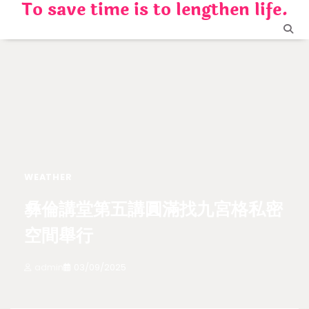
To save time is to lengthen life.
Skip
to
content
WEATHER
彝倫講堂第五講圓滿找九宮格私密
空間舉行
admin
03/09/2025