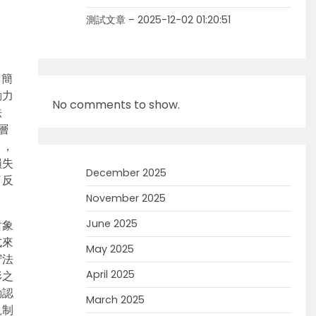
測試文章 – 2025-12-02 01:20:51
（簡
動力
No comments to show.
法
層
目，
損失
December 2025
了反
November 2025
June 2025
對象
式來
May 2025
守法
April 2025
形之
動認
March 2025
軌制