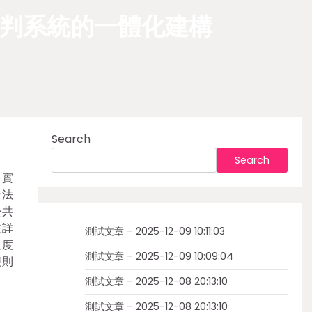
判系統的一體化建構
Search
Search
，實
合法
公共
失詳
測試文章 – 2025-12-09 10:11:03
尺度
測試文章 – 2025-12-09 10:09:04
規則
測試文章 – 2025-12-08 20:13:10
測試文章 – 2025-12-08 20:13:10