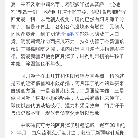
夏，來不及取中國名字，稱號多半從其音譯，“必思
答”即為一例。盛產阿月渾子的中亞、伊朗高原那時皆
回元朝一切，以元朝人視角，境內已然有阿月渾子分
布了。但是汗青上，各朝各代邊境多有變更，元朝人
的國產零食，到了明清
瑜伽教室
能夠又釀成了入口
貨。明朝國境線向西拓展不力，持久彷徨于今新疆哈
密到甘肅嘉峪關之間，境內有無阿月渾子蒔植難說得
很。清朝新疆即使有阿月渾子，斟酌到昂揚的生孩子
本錢，範圍當也不年夜。
阿月渾子在土耳其和伊朗被稱為黃金樹，指的就
是它的經濟價值和本錢昂揚，阿月渾子的本錢重要來
自幾個方面：一是培養期太長，二是運輸本錢，三是
像阿月渾子這般小顆的堅果，人工采摘費也未便宜。
即便以古代的栽培技巧、運力和采見效率，阿月渾子
售價仍然不菲，現代售價當然更難以想象。
中國確實可考的阿月渾子引種記載，遲至20世紀
20年月，由烏茲別克斯坦引進，栽植于新疆喀什疏附