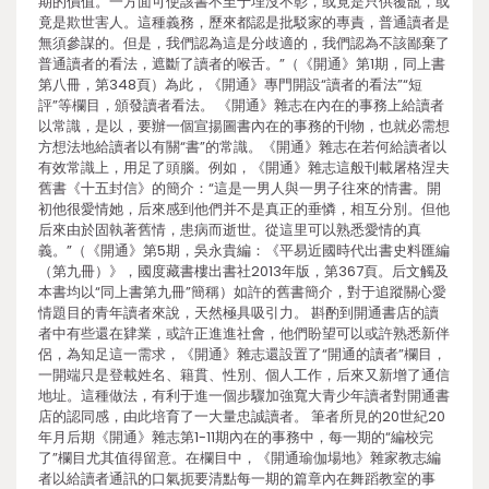
期的價值。一方面可使該書不至于埋沒不彰，或竟是只供覆瓿，或
竟是欺世害人。這種義務，歷來都認是批駁家的專責，普通讀者是
無須參謀的。但是，我們認為這是分歧適的，我們認為不該鄙棄了
普通讀者的看法，遮斷了讀者的喉舌。”（《開通》第1期，同上書
第八冊，第348頁）為此，《開通》專門開設“讀者的看法”“短
評”等欄目，頒發讀者看法。 《開通》雜志在內在的事務上給讀者
以常識，是以，要辦一個宣揚圖書內在的事務的刊物，也就必需想
方想法地給讀者以有關“書”的常識。《開通》雜志在若何給讀者以
有效常識上，用足了頭腦。例如，《開通》雜志這般刊載屠格涅夫
舊書《十五封信》的簡介：“這是一男人與一男子往來的情書。開
初他很愛情她，后來感到他們并不是真正的垂憐，相互分別。但他
后來由於固執著舊情，患病而逝世。從這里可以熟悉愛情的真
義。”（《開通》第5期，吳永貴編：《平易近國時代出書史料匯編
（第九冊）》，國度藏書樓出書社2013年版，第367頁。后文觸及
本書均以“同上書第九冊”簡稱）如許的舊書簡介，對于追蹤關心愛
情題目的青年讀者來說，天然極具吸引力。 斟酌到開通書店的讀
者中有些還在肄業，或許正進進社會，他們盼望可以或許熟悉新伴
侶，為知足這一需求，《開通》雜志還設置了“開通的讀者”欄目，
一開端只是登載姓名、籍貫、性別、個人工作，后來又新增了通信
地址。這種做法，有利于進一個步驟加強寬大青少年讀者對開通書
店的認同感，由此培育了一大量忠誠讀者。 筆者所見的20世紀20
年月后期《開通》雜志第1-11期內在的事務中，每一期的“編校完
了”欄目尤其值得留意。在欄目中，《開通瑜伽場地》雜家教志編
者以給讀者通訊的口氣扼要清點每一期的篇章內在舞蹈教室的事