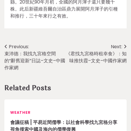
縣。20世紀90年月初，全國的阿月渾子還只要幾千
株。此后新疆維吾爾自治區鼎力展開阿月渾子的引種
和推行，三十年來行之有效。
Post
Previous:
Next:
束沛德：我找九宮格空間
《君找九宮格時租幸食》：知
navigation
的“辭舊迎新”日誌–文史–中國
味推扶霞–文史–中國作家網
作家網
Related Posts
WEATHER
會議征稿 | 平易近間儒學：以社會科學找九宮格分享
視角摸索中國及海內的儒學復興