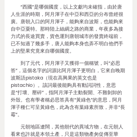
“西國”是哪個國度，以上文獻均未確指，由於唐
人生涯的時期，阿月渾子在中亞和西亞的分布曾經很
廣。唐朝入口的阿月渾子，能夠來自波斯，也能夠來
自中亞粟特。那時陸上絲綢之路的商業，年夜多為接
力式的長途買賣，貨色運到唐朝城市的發賣終端前，
已不知過了幾多手，唐人能夠本身也弄不明白他們手
上的堅果究竟來自哪個國度。
到了元代，阿月渾子又獲得一個稱號，叫“必思
答”，這個名字的詞源比阿月渾子更明白，它來自晚期
波斯語pistaka（現在高興果的英文也是
pistachio）。該詞最後能夠具有動詞詞性，意思
是“打壞、壓碎”，指阿月渾子主動裂開、不難剝卸的
外殼。也有學者稱必思答具有“黃綠色”的意思，阿月
渾子種仁可呈黃綠色，此為含有葉綠素所致，并非“長
霉”。
元朝地區遼闊，其他朝代的異域方物，在元朝人
看來也許就是本領土產，只是這類物產匆促傳至華