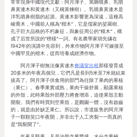
常常現身中國現代文獻：阿月渾子、篤耨噴鼻、乳噴
鼻黃連木和黃連木（又稱黃楝樹）。乳噴鼻黃連木是
洋乳噴鼻樹脂的起源。黃連木影響更為深遠，這種高
峻喬木，中國前人稱為“楷木”，它是儒家的娑羅樹、
孔子巨大品格的不朽象征，與象征周公的“模木”，構
成了后世所說的“榜樣”一詞。有名農學家胡先骕在
1942年的演講中先容到，外來作物阿月渾子可嫁接至
中國罕見的楷木，從而培養成經濟作物。
阿月渾子樹無法像黃連木
會議室出租
那樣發育成
20多米的年夜高個兒，它們凡是長到5米至7米就結束
拔高了。阿月渾子供食用的部門為往除了果肉的果核
（果仁）。春季果實成熟，果肉干燥舒展，顯露果核
的外殼，此時果殼外部壓力將會增添，迫使果殼主動
開裂。我們有時買到空果殼，是囫圇一體，沒有啟齒
的，就是由於缺乏果仁。所以說，市道販售的阿月渾
子一顆顆笑口年夜開，并非出于人工夾裂——而真的
是“我裂開了”。
年夜凡堅果，凡是油脂含量豐盛，水分含量極