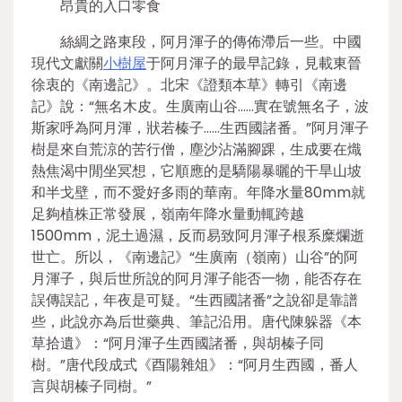
昂貴的入口零食
絲綢之路東段，阿月渾子的傳佈滯后一些。中國
現代文獻關
小樹屋
于阿月渾子的最早記錄，見載東晉
徐衷的《南邊記》。北宋《證類本草》轉引《南邊
記》說：“無名木皮。生廣南山谷……實在號無名子，波
斯家呼為阿月渾，狀若榛子……生西國諸番。”阿月渾子
樹是來自荒涼的苦行僧，塵沙沾滿腳踝，生成要在熾
熱焦渴中閒坐冥想，它順應的是驕陽暴曬的干旱山坡
和半戈壁，而不愛好多雨的華南。年降水量80mm就
足夠植株正常發展，嶺南年降水量動輒跨越
1500mm，泥土過濕，反而易致阿月渾子根系糜爛逝
世亡。所以，《南邊記》“生廣南（嶺南）山谷”的阿
月渾子，與后世所說的阿月渾子能否一物，能否存在
誤傳誤記，年夜是可疑。“生西國諸番”之說卻是靠譜
些，此說亦為后世藥典、筆記沿用。唐代陳躲器《本
草拾遺》：“阿月渾子生西國諸番，與胡榛子同
樹。”唐代段成式《酉陽雜俎》：“阿月生西國，番人
言與胡榛子同樹。”