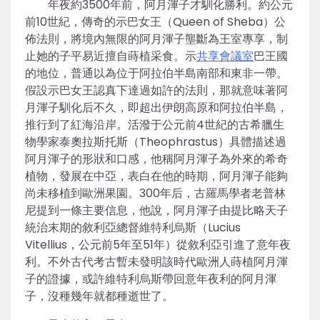
年夜約3500年前，阿月渾子才馴化勝利。約公元
前10世紀，傳奇的示巴女王（Queen of Sheba）公
佈法則，將境內無限的阿月渾子壟斷為王室專享，制
止她的子平易近擅自蒔植采食。示
共享會議室
巴王國
的地位，普通以為位于阿拉伯半島南部和東非一帶。
假設示巴女王認真下達過如許的法則，那就意味著阿
月渾子馴化后不久，即超出伊朗高原和阿拉伯半島，
推行到了紅海沿岸。活潑于公元前4世紀的古希臘生
物學家泰奧拉斯托斯（Theophrastus）具體描述過
阿月渾子的形狀和口感，他稱阿月渾子為外來的希奇
植物，發展在中亞，表白在他的時期，阿月渾子能夠
尚未移植到歐洲果園。300年后，古羅馬學者老普林
尼提到一條主要信息，他說，阿月渾子由提比略天子
統治末期的敘利亞總督維特利烏斯（Lucius
Vitellius，公元前5年至51年）從敘利亞引進了意年夜
利。不外古代考古暫未發明該時代歐洲人蒔植阿月渾
子的證據，或許維特利烏斯帶回意年夜利的阿月渾
子，沒種幾年就都種逝世了。