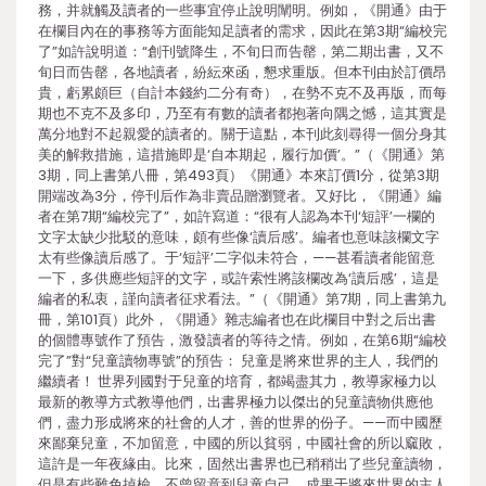
務，并就觸及讀者的一些事宜停止說明闡明。例如，《開通》由于
在欄目內在的事務等方面能知足讀者的需求，因此在第3期“編校完
了”如許說明道：“創刊號降生，不旬日而告罄，第二期出書，又不
旬日而告罄，各地讀者，紛紜來函，懇求重版。但本刊由於訂價昂
貴，虧累頗巨（自計本錢約二分有奇），在勢不克不及再版，而每
期也不克不及多印，乃至有有數的讀者都抱著向隅之憾，這其實是
萬分地對不起親愛的讀者的。關于這點，本刊此刻尋得一個分身其
美的解救措施，這措施即是‘自本期起，履行加價’。”（《開通》第
3期，同上書第八冊，第493頁）《開通》本來訂價1分，從第3期
開端改為3分，停刊后作為非賣品贈瀏覽者。又好比，《開通》編
者在第7期“編校完了”，如許寫道：“很有人認為本刊‘短評’一欄的
文字太缺少批駁的意味，頗有些像‘讀后感’。編者也意味該欄文字
太有些像讀后感了。于‘短評’二字似未符合，——甚看讀者能留意
一下，多供應些短評的文字，或許索性將該欄改為‘讀后感’，這是
編者的私衷，謹向讀者征求看法。”（《開通》第7期，同上書第九
冊，第101頁）此外，《開通》雜志編者也在此欄目中對之后出書
的個體專號作了預告，激發讀者的等待之情。例如，在第6期“編校
完了”對“兒童讀物專號”的預告： 兒童是將來世界的主人，我們的
繼續者！ 世界列國對于兒童的培育，都竭盡其力，教導家極力以
最新的教導方式教導他們，出書界極力以傑出的兒童讀物供應他
們，盡力形成將來的社會的人才，善的世界的份子。——而中國歷
來鄙棄兒童，不加留意，中國的所以貧弱，中國社會的所以窳敗，
這許是一年夜緣由。比來，固然出書界也已稍稍出了些兒童讀物，
但是有些難免掉檢，不曾留意到兒童自己，成果于將來世界的主人