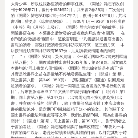
大青少年，所以也很器重讀者的辦事任務。 《開通》雜志初次創
刊于1928年7月，復刊于1931年12月，共出書2卷38期；二次創刊
的《開通》雜志第1期出書于1947年7月，復刊于1948年9月，共出
書7期；曾更名《唸書俱樂部》，于1935年1月—1936年8月分辨在
《申報》和《月報》上發行。 《開通》雜志初次創刊的啟事，跟
開通書店在每一本舊書之后附發的“讀者查詢拜訪表”有關系——在
創刊號的“致讀者”欄目中，這般言明道：“凡愛讀開通書店出書的
書報的讀者，都愛好把讀者查詢拜訪表填寄來，這三個月來……本
店接到是項查詢拜訪表有1637份，足見讀者愛惜開通的熱鬧
了……”（《開通》第1期，吳永貴編：《平易近國時代出書史料匯編
（第八冊）》，國度藏書樓出書社2013年版，第348頁。后文觸及
本書均以“同上書第八冊”簡稱）《開通》雜志編者恰是有感于“這
其實是唸書界之苗在盡量地不停地發榮滋生哩”（《開通》第1期，
同上書第八冊，第349-350頁），所以開辦了《開通》以回應知
足讀者的需求。 《開通》雜志一開端是“開通書店的市場行銷的書
目”，后來改版進級成了“半文藝半市場行銷的刊物”（《開通》第1
期，同上書第八冊，第347頁），出書周期由不按期改為按月出
書，并宣稱“今后的《開通》，除了盡量頒發讀者對于本店出書各
書的批駁以外，還定期刊刊載幾篇精干短小的論文……其他關于全
國出書界的批駁和進獻等等文字，我們也酌情刊載，藉為出書界的
南針”（《開通》第1期，同上書第八冊，第393頁）。 對于讀者之
于書的看法，《開通》雜志編者賜與了極年夜確定：“年夜凡一本
好書的降生以后，老是盼望讀者賜與具體的評價，以評定其對于時