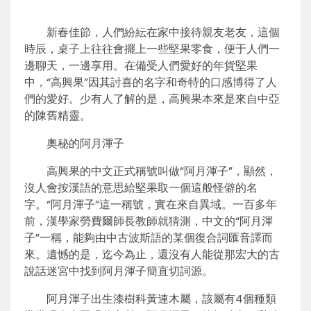
新春佳節，人們紛紜在家中接待親友老友，這個
時辰，桌子上往往會擺上一些堅果零食，便于人們一
邊聊天，一邊享用。在備受人們愛好的年貨堅果
中，“高興果”因其討喜的名字和奇特的口感博得了人
們的愛好。少有人了解的是，高興果本來是來自中亞
的陳舊精靈。
奧秘的阿月渾子
高興果的中文正式稱號叫做“阿月渾子”，顯然，
沒人會按漢語的意思給堅果取一個這般怪僻的名
字。“阿月渾子”這一稱號，實在來自異域。一百多年
前，漢學家勞費爾師長教師就猜測，中文的“阿月渾
子”一稱，能夠由中古波斯語的某個復合詞匯音譯而
來。遺憾的是，迄今為止，還沒有人能從那宏大的古
說話迷宮中找到阿月渾子簡直切詞源。
阿月渾子出生漆樹科黃連木屬，該屬有4個種類