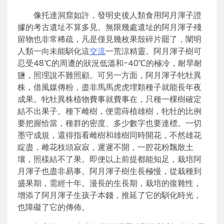
像托達洞窟如許，發明史後人類食用阿月渾子證
據的考古遺址不算多見。無限幾處遺址的阿月渾子殘
留物也非常稀疏，凡是僅見幾枚果殼碎片罷了，闡明
人類一向未能馴化這
交流
一荒涼精靈。阿月渾子樹可
忍受48℃的周遭的狀況低溫和-40℃的極冷，耐旱耐
鹽，照理說不難照顧。可另一方面，阿月渾子牝牡異
株，借風媒傳粉，盡非馬馬虎虎埋顆種子就能長年夜
成果。牝牡異株植物費事就費事在，只種一棵樹確定
結不出果子。種下雌樹，便需蒔植雄樹，牝牡的比例
要把握恰當，種群的密度、多少數字也要達標。一切
墨守成規，還得指看雌樹和雄樹同時開花，不然雄花
綻盡，雌花枝頭寂寂，遲遲不開，一腔花粉飄散土
壤，照樣結不了果。即便以上前提都能知足，栽培阿
月渾子也盡非易事。阿月渾子樹生長極慢，從栽種到
盛果期，需經十年。漫長的生長期，栽培的復雜性，
增添了阿月渾子生孩子本錢，推延了它的馴化時光，
也障礙了它的傳佈。