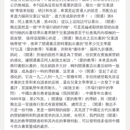
公仍無補益。本刊認為這長短常嚴重的題目，擬出一個“兒童讀
物”專號來批駁，研討和先容，希冀惹起普通人的留意，而配合起
來盡力賜與兒童以“福音”，盡力形成新的世界！（《開通》第6
期，同上書第九冊，第49頁） 從以上這段話可以看出，《開通》
雜志固然是一個“半市場行銷的刊物”，可是其編者顯然盼望經由過
程刊物的出書領導出書界關于兒童讀物甚至于社會風尚向積極的一
面改變。 值得追蹤關心的是，《開通》雜志在之后出書的“兒童讀
物專號”中，推舉了開通書店那時重點出書的“世界少兒文學叢
刊”以及《愛的教導》等圖書，并附有“優待券”，賜與九折優惠。
因此，《開通》所做的固然不滿是為了營銷，但切實在實施展營銷
的感化。據開通書店同人歐陰文彬說，“《愛的教導》本來是由商
務印書館出書的，現在銷路并欠好，轉到開通書店出書后頓時一版
重版，成為盛行一時的滯銷書。這里邊，‘小《開通》’是起了必定
感化的。它在一九二八到一九三一那幾年間，非但持續登載先容這
本書的文章和來自讀者的反映，還在兒童文學專號上一次發了十篇
書評，宣揚氣勢年夜而耐久。”（歐陰文彬：《市場行銷中的學
問》，中國出書任務者協會編《我與開通》，中國青年出書社
1985年版，第275頁。）開通版《愛的教導》的滯銷，與《開通》
雜志這一宣揚推行形式有親密關系。 總而言之，《開通》雜志不
只是一份刊物，更是一個時期的縮影，其見證了中國近古代出書業
的營銷聰明和對讀者需求的深入洞察。在明天，我們回想《開通》
雜志的教學開辦過程和其內在的事務特點，可以發明很多值得中國
今世出書業鑒戒的處所。…