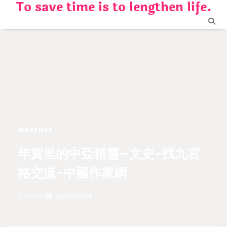
To save time is to lengthen life.
Skip
to
content
WEATHER
年貨里的中亞精靈–文史-找九宮
格交流-中國作家網
admin
03/05/2025