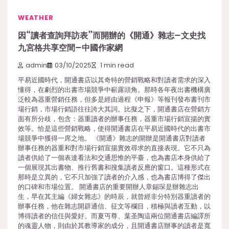
WEATHER
因“讀者查詢拜訪表”而開辦的《開通》雜志–文史找
九宮格共享空間–中國作家網
admin
03/10/2025
1 min read
平易近國時代，開通書店以其奇特的營銷戰略和對讀者需求的深入
懂得，在劇烈的出書市場競爭中嶄露頭角。那時各年夜出書機構廣
泛較為器重營銷任務，但多是經由過程《申報》等報刊發布書刊市
場行銷，市場行銷語往往誇大其詞。比擬之下，開通書店在營銷方
面有所分歧，包含：器重讀者的辦事任務，器重市場行銷宣揚的實
效等。恰是這些營銷戰略，使得開通書店在平易近國時代的出書市
場競爭中獲得一席之地。 《開通》雜志的開辦是開通書店對讀者
辦事任務的器重和對市場行銷宣揚實效尋求的直接表現。它不只為
讀者供給了一個表達看法和交通思惟的平臺，也為書店本身供給了
一個展現其出書物、推行舊書和搜集讀者反應的窗口。這種形式在
那時是立異的，它不只加強了讀者的介入感，也為書店博得了傑出
的口碑和市場位置。 開通書店的重要開辦人章錫琛是辦雜志出
生，早在其主編《婦女雜志》的時辰，就曾經非分特別器重讀者的
辦事任務，他在雜志開辟通信、征文等欄目，積極與讀者互動，以
博得讀者的信任與愛好。而夏丏尊、葉圣陶這兩位開通書店編譯所
的魂靈人物，則由於其教導家的成分，且開通書店辦事的讀者是寬