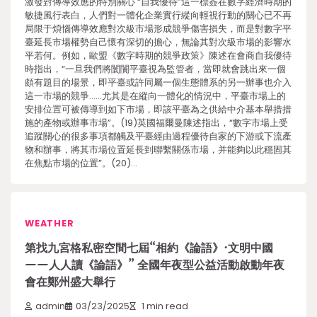
激發對傳導效應的特別關心 “自我優待”這一標簽在數字經濟時期的
敏捷風行表白，人們對一體化企業實行縱向輕視行動的關心已不再
局限于煩惱傳導效應對次級市場形成競爭傷害損失，而是對數字平
臺延長市場權勢自己懷有深切的擔心，無論其對次級市場的影響水
平若何。例如，歐盟《數字時期的競爭政策》陳述在會商自我優待
時指出，“一旦我們將闤闠平臺視為監管者，當即就會跳出來一個
頗有題目的場景，即平臺或許同屬一個生態體系的另一辦事也介入
這一市場的競爭……尤其是在縱向一體化的情況中，平臺市場上的
安排位置可被傳導到如下市場，即該平臺為之供給中介基本舉措措
施的產物或辦事市場”。(19)英國福爾曼陳述指出，“數字市場上受
追蹤關心的很多事項都觸及平臺經由過程優待自家的下游或下流產
物和辦事，將其市場位置延長到聯繫關係市場，并能夠以此穩固其
在焦點市場的位置”。(20)…
WEATHER
第找九宮格私密空間七屆“相約《論語》·文明中國
——人人讀《論語》” 全國年夜型公益活動啟動年夜
會在鄭州盛大舉行
admin
03/23/2025
1 min read