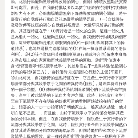
動。此類行動能夠激發傳導效應的關心，但應用傳統反壟斷法實際
即可處置。但是，自我優待批駁者以為數字經濟的特別性招致傳統
剖析力有不逮，必瑜伽場地需無窮下降傳導效應的關心閾值，將平
臺實行的自我優待行動自己視為嚴重的競爭題目。 (一)自我優待
激發對傳導效應的關心 自我優待現實是一大量罕見貿易行動的聚
集。其基礎特征在于：(1)實行者是一體化的企業，這種一體化凡
是為縱向一體化，也能夠是橫向一體化。自我優待行動觸及兩個市
場，這些市場能夠是縱向聯繫關係的(如一個利用與運轉其上的操
縱體系)，也能夠是橫向聯繫關係的(如在統一操縱體系運轉的兩個
利用)。⑧(2)該企業應用某種機制(單邊行動或許合同)偏惠本身鄙
人游市場上的自家運動而就義競爭敵手的運動。⑨所謂“偏惠本
身”從背面看即“輕視競爭敵手”，其差別僅在于“‘差異待遇’追蹤關心
行動的客體(第三方)，‘自我優待’則追蹤關心行動的主體(平臺)”。
⑩由此可見，自我優待的焦點特征在于，它是產生于實行者下流市
場營業部分與其競爭敵手之間的差異待遇(輕視)，是差異待遇行動
的一個子類型。(11) 傳統差異待遇軌制追蹤關心的下流競爭傷害損
失，產生于彼此競爭的下流自力客戶之間。此時，輕視實行者對于
歪曲下流競爭不存在明白的好處可當他看到新娘被抬在轎子的背
上，婚宴的人一步一步抬著轎子朝他家走去，離家越來越近，他才
明白這不是戲。 ，而且他，由於下流競爭水平的降落會增添其產
物的分銷本錢。但是，在自我優待場景下，輕視產生于實行者的下
流部分與其競爭敵手之間。此時，輕視實行者歪曲下流競爭固然仍
會致其遭遇增添分銷本錢的晦氣后果，但同時能夠帶來本身下流營
業競爭上風的晉陞。后一種後果即所謂“傳導效應”——應用在下游