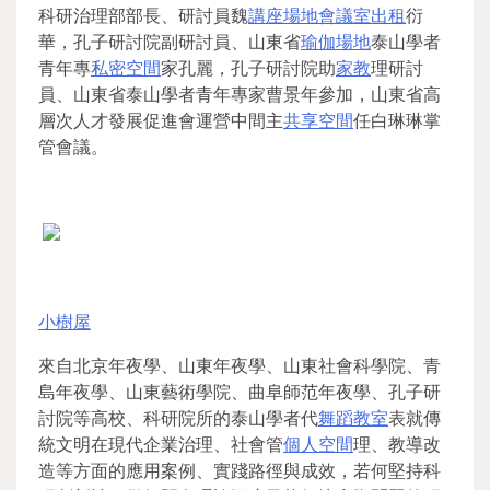
科研治理部部長、研討員魏
講座場地
會議室出租
衍
華，孔子研討院副研討員、山東省
瑜伽場地
泰山學者
青年專
私密空間
家孔麗，孔子研討院助
家教
理研討
員、山東省泰山學者青年專家曹景年參加，山東省高
層次人才發展促進會運營中間主
共享空間
任白琳琳掌
管會議。
小樹屋
來自北京年夜學、山東年夜學、山東社會科學院、青
島年夜學、山東藝術學院、曲阜師范年夜學、孔子研
討院等高校、科研院所的泰山學者代
舞蹈教室
表就傳
統文明在現代企業治理、社會管
個人空間
理、教導改
造等方面的應用案例、實踐路徑與成效，若何堅持科