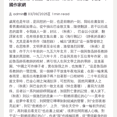
國作家網
admin
03/09/2025
1 min read
歲尾也是年頭，是回想的一刻，也是前瞻的一刻。我站在書架前，
看舊書綿延如青山。從中抽出巴金散文集，隨便翻讀，若干以往疏
忽的篇章，令我線人一新，好比，《秋夜》。 巴金以小說家、翻
譯家名世，也有很多散文集出書，如《海行雜記》《靜夜的喜劇》
等。尤其是暮年所作《隨想錄》，喊出“講實話”這一振聾發聵之
聲，在思惟界、文明界甚至全社會，激發激烈回響。 《秋夜》是
短章，作于六十年前的一九五六年玄月，寫了一個與魯迅師長教師
重逢的黑甜鄉。一九三六年十月，巴金與其他十五位青年作家，抬
起魯迅師長教師的棺材，將引領人生與文學之路的導師，送進墓
園。“中國之可作梯子者，實在除我之外，也無幾了。”這是魯迅師
長教師的一聲悲慨。當一個梯子平放進年夜地深處，在新一輪東風
春雨里，能長出有數新梯子嗎？抬著那一口棺材時，二十年后寫這
篇文章時，巴金心潮之洶涌彭湃，可想而知。 固然同屬懷人之
作，《秋夜》與巴金的另一散文名篇《悼念蕭珊》，書寫方法懸
殊。后者以一系列細節睜開論述，加固對亡妻的記憶，催人淚下。
《秋夜》則以一個激烈的意象——“一顆燃得通紅的心”——貫串全
篇，從夢中看見它，到聞聲它嗶嗶剝剝熄滅的聲響，到“全部夜都
亮起來”，到它“愈燃愈小”、上升、“掛在天空中，像一輪初升的紅
日”，再到最后看見它“也在書上熄滅”，境界壯闊而撼人心魄。對
于這“一顆燃得通紅的心”，作者“我”也積極回應，從“覺得獻身的欲