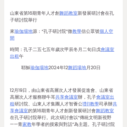
山東省第16期青年人才創
舞蹈教室
新發展研討會在孔
子研討院舉行
來
瑜伽場地
源：“孔子研討院”微
教學
信公眾號
個人空
間
時間：孔子二五七五年歲次甲辰冬月二旬日戊
會議室
出租
午
耶穌
瑜伽場地
2024年12
舞蹈場地
月20日
12月19日，由山東省高層次人才發展促進會、山東省
高層次人才服務聯牛耳
共享會議室
辦，孔子
會議室出
租
研討院、山東人才集團人才智薈公
1對1教學
司承辦
共
享會議室
的第16期青年人才創新發展研討會
舞蹈教室
在孔子研討院舉行。此次研討會以“傳統文明新視野
——青
家教
年學者的摸索與對話”為主題。孔子研討院