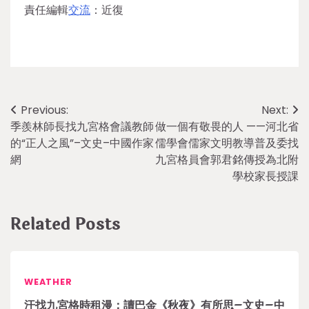
責任編輯
交流
：近復
Post
Previous:
Next:
季羨林師長找九宮格會議教師
做一個有敬畏的人 ——河北省
navigation
的“正人之風”–文史–中國作家
儒學會儒家文明教導普及委找
網
九宮格員會郭君銘傳授為北附
學校家長授課
Related Posts
WEATHER
汗找九宮格時租漫：讀巴金《秋夜》有所思–文史–中