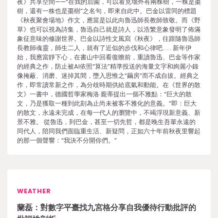
夜》共享空間——“在我的后園，可以看見墻外有兩株樹，一株是棗
樹，還有一株也是棗樹”之名句，即來自此中。巴金以雷同的標題
《秋夜聚會場地》作文，應當是以此向魯迅師長教師致敬。而《野
草》也可以視為詩集，魯迅自己就是詩人，以浩繁意象發明了佈滿
象征意味的修謝世界。巴金以詩性文風寫《秋夜》，往跟隨魯迅師
長教師魂靈，師生二人，就有了近似的步伐和心律吧…… 新年伊
始，我應當靜下心，在書山中回看復瞻前，重讀魯迅、巴金等作家
的經典之作，防止被AI依照“算法”精準投送的海量文字和絢麗小錄
像掩蔽、消磨、迷掉其間，墮入思惟之“繭房”而不成自拔。經典之
作，即常讀常新之作，為分歧時期供給底氣和動能。在《世界的散
文》一書中，德國哲學家梅洛·龐蒂提出一個不雅點：“巨大的散
文，乃是獲取一種到此刻為止尚未被客不雅化的意義。”即：巨大
的散文，永遠未完成，在每一代人的瀏覽中，不竭浮現新意義、新
景不雅。 從魯迅，到巴金，甚至一切先哲，都是晚生吾輩永遠的
同代人，陪同我們面臨重生活、新疑問，正如六十年前秋夜里響起
的那一個聲響：“我決不分開你們。”
WEATHER
蘭磊：對數字平臺找九宮格分享自我優待行動批評的