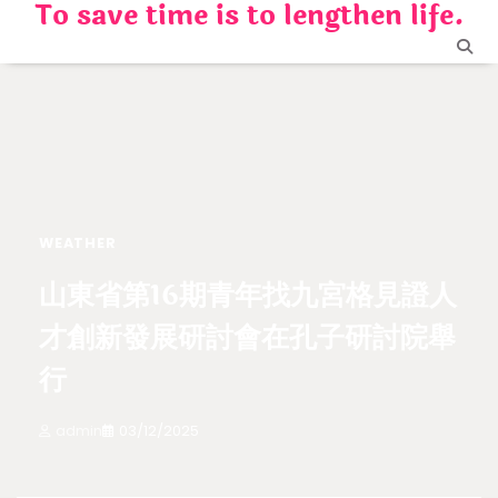
To save time is to lengthen life.
Skip
to
content
WEATHER
山東省第16期青年找九宮格見證人
才創新發展研討會在孔子研討院舉
行
admin
03/12/2025