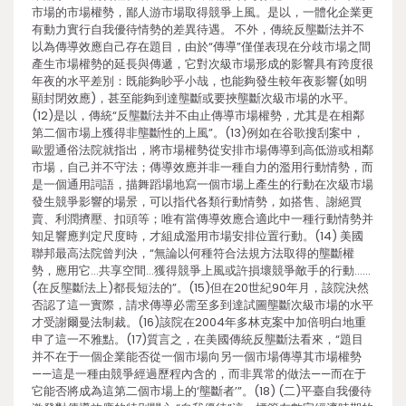
市場的市場權勢，鄙人游市場取得競爭上風。是以，一體化企業更
有動力實行自我優待情勢的差異待遇。 不外，傳統反壟斷法并不
以為傳導效應自己存在題目，由於“傳導”僅僅表現在分歧市場之間
產生市場權勢的延長與傳遞，它對次級市場形成的影響具有跨度很
年夜的水平差別：既能夠眇乎小哉，也能夠發生較年夜影響(如明
顯封閉效應)，甚至能夠到達壟斷或要挾壟斷次級市場的水平。
(12)是以，傳統“反壟斷法并不由止傳導市場權勢，尤其是在相鄰
第二個市場上獲得非壟斷性的上風”。(13)例如在谷歌搜刮案中，
歐盟通俗法院就指出，將市場權勢從安排市場傳導到高低游或相鄰
市場，自己并不守法；傳導效應并非一種自力的濫用行動情勢，而
是一個通用詞語，描舞蹈場地寫一個市場上產生的行動在次級市場
發生競爭影響的場景，可以指代各類行動情勢，如搭售、謝絕買
賣、利潤擠壓、扣頭等；唯有當傳導效應合適此中一種行動情勢并
知足響應判定尺度時，才組成濫用市場安排位置行動。(14) 美國
聯邦最高法院曾判決，“無論以何種符合法規方法取得的壟斷權
勢，應用它…共享空間…獲得競爭上風或許損壞競爭敵手的行動……
(在反壟斷法上)都長短法的”。(15)但在20世紀90年月，該院決然
否認了這一實際，請求傳導必需至多到達試圖壟斷次級市場的水平
才受謝爾曼法制裁。(16)該院在2004年多林克案中加倍明白地重
申了這一不雅點。(17)質言之，在美國傳統反壟斷法看來，“題目
并不在于一個企業能否從一個市場向另一個市場傳導其市場權勢
——這是一種由競爭經過歷程內含的，而非異常的做法——而在于
它能否將成為這第二個市場上的‘壟斷者’”。(18) (二)平臺自我優待