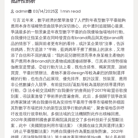
批評性剖析
admin
03/14/2025
1 min read
引言 近年來，數字經濟的繁華激發了人們對年夜型數字平臺能夠
應用本身市場權勢歪曲競爭的深切擔心。此中遭到追蹤關心最廣、
爭議最多的一類景象是年夜型數字平臺的自我優瑜伽場地待行動。
自我優待泛指某企業在同時發賣自有brand商品與其他brand商
品的情形下，賜與前者更有利的看待，或許某企業領“沒事，告訴
你媽媽，對方是誰？”半晌，藍媽媽單手擦了擦臉上的淚水，又增
添了自信和不屈的氣場：“我的花兒聰明漂亮導本身某種主產物的
客戶應用本身brand的次產物或維護修繕辦事。①其表示情勢很瑜
伽教室是豐盛。②從行動方法上看，既包含搭售、獨家買賣、謝絕
買賣、平臺封禁辦法、產物不兼容design等較為劇烈的限制選擇
權的行動，也包含凸起展現、優先排序、默許設置、預裝置、應用
非公然數據介入競爭、有前提扣頭/返點等較為溫順的領導選擇的
行動。③ 法令範交流疇對“自我優待”的會商始于2017年歐盟谷歌搜
刮案，④該案激發了學術界的普遍會商。此后，多個關于競爭政策
的專家陳述“將自我優待視為安排性平臺用于傳導市場權勢并穩固
其對數字市場把持力的新型反競爭行動的典範”，聚會場地⑤并呼
吁改造現行規章軌制。多個法域的立法機關對此作出積極回應。
2021年美國聯邦國會參眾兩院議員提交了多份科技鉅子反壟斷法
案，此中《美國開放利用市場法案》《美國在線立異與選擇法案》
《終止平臺壟斷法案》均將自我優待作為重點規制對象。2021年
德國《否決限制競爭法》第十修改案新增的第19a條，制止具有明