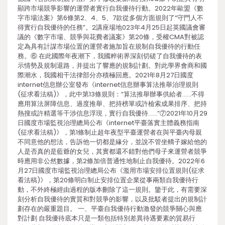
顯跨市場競爭影響的運營者實行自我優待行動。2022年歐盟《數
字市場法案》第6條第2、4、5、7款從多個方面規則了“守門人不
得實行自我優待的任務”。2講座場地023年4月25日起英國議會審
議的《數字市場、競爭與花費者議案》第20條，受權CMA對被認
定為具有計謀市場位置的運營者施加旨在規制自我優待的行動任
務。⑥ 在此國際年夜潮下，我國粹術界深刻切磋了自我優待的表
示情勢及規制退路，并提出了響應的規制計劃。對此學界會商和國
際潮水，我國相干法律部分亦積極回應。2021年8月27日國度
internet信息辦公室發布《internet信息辦事算法推舉治理規則
(征求看法稿)》，此中第13條規則：“算法推舉辦事供給者……不得
應用算法屏障信息、過度推舉、把持榜單或許檢索成果排序、把持
熱搜或許精選等干涉信息浮現，實行自我優待……”⑦2021年10月29
日國度市場監視治理總局公布《internet平臺落實主體義務指南
(征求看法稿)》，第1條制止超年夜型平臺運營者在與平臺內母親
不同意他的想法，告訴他一切都是緣分，並說不管坐轎子嫁給他的
人是否真的是藍爺的女兒，其實都還不錯對他們母子來運營者競爭
時應用非公然數據，第2條加倍普通性地制止自我優待。2022年6
月27日國度市場監視治理總局公布《濫用市場安排位置規則(征求
看法稿)》，第20條明白制止安排位置企業從事兩類自我優待行
動，不外終極經由過程的版本刪除了這一規則。鑒于此，有需要深
刻分析自我優待的實質和對競爭的影響，以及批駁者提出的規制計
劃存在的嚴重題目。 一、平臺自我優待行動激發的競爭關心與應
對計劃 自我優待底本只是一類包括特別差異待遇要素的貿易行