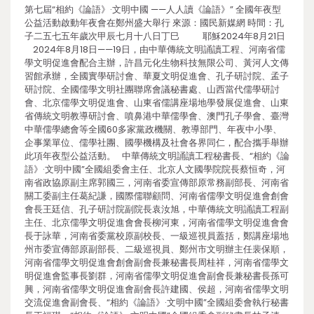
第七屆“相約《論語》·文明中國 ——人人讀《論語》” 全國年夜型
公益活動啟動年夜會在鄭州盛大舉行 來源：國民新媒網 時間：孔
子二五七五年歲次甲辰七月十八日丁巳 耶穌2024年8月21日
2024年8月18日——19日，由中華傳統文明誦讀工程、河南省儒
學文明促進會配合主辦，許昌元化生物科技無限公司、黃河人文傳
習館承辦，全國實學研討會、華夏文明促進會、孔子研討院、孟子
研討院、全國儒學文明社團聯席會議秘書處、山西當代儒學研討
會、北京儒學文明促進會、山東省儒講座場地學發展促進會、山東
省傳統文明教導研討會、噴鼻港中華儒學會、澳門孔子學會、臺灣
中華儒學總會等全國60多家黨政機關、教導部門、年夜中小學、
企事業單位、儒學社團、國學機構及社會各界同仁，配合攜手舉辦
此項年夜型公益活動。 中華傳統文明誦讀工程秘書長、“相約《論
語》·文明中國”全國組委會主任、北京人文國學院院長蔡恒奇，河
南省政協原副主席郭國三，河南省委宣傳部原常務副部長、河南省
關工委副主任葛紀謙，國際儒聯顧問、河南省儒學文明促進會創會
會長王廷信、孔子研討院副院長袁汝旭，中華傳統文明誦讀工程副
主任、北京儒學文明促進會會長柳河東，河南省儒學文明促進會會
長于詠華，河南省委黨校原副校長、一級巡視員蓋括，鄭講座場地
州市委宣傳部原副部長、二級巡視員、鄭州市文明辦主任裴保順，
河南省儒學文明促進會創會副會長兼秘書長周桂祥，河南省儒學文
明促進會監事長劉群，河南省儒學文明促進會副會長兼秘書長孫可
興，河南省儒學文明促進會副會長許建國、侯超，河南省儒學文明
交流促進會副會長、“相約《論語》·文明中國”全國組委會執行秘書