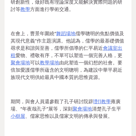
研創新性，做好既有理論深度又能解決實際問題的研
討等
教學
方面進行學術交通。
在會上，曹景年圍繞“
舞蹈場地
儒學聰明的焦點價值及
其現代意義”作主題演講。他認為，儒學的最基礎價值
尋求是和諧與至善，儒學所倡導的仁平易近
會議室出
租
愛物、禮敬有序，不單可以塑造一個完善人格，更
聚會場地
可以
教學場地
由此塑造一個幻想的社會。要
倍加愛護儒學所蘊含的文明聰明，為建設中華平易近
族現代文明供給最具中國本質的思惟資源。
期間，與會人員還參觀了孔子研討院辟
1對1教學
雍廣
場、“年夜哉孔子”展等，深刻
聚會場地
清楚孔子生平
小樹屋
、儒家思惟以及儒家文明的傳承與發展。