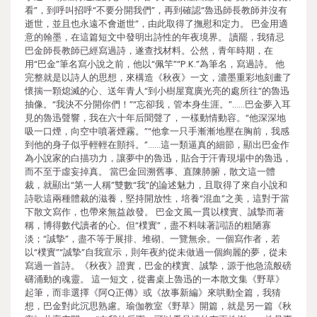
看”，到呼叫招呼“不要分開我們”，再到確認“魯迅師長教師并沒有
逝世，並且也永遠不會逝世”，由此取得了撫慰和定力。 巴金用適
意的翰墨，在這篇短文中發明出詩性的年夜境界。 讀罷，我猜忌
巴金師長教師已經寫過詩，遂查找材料。公然，青年時期，在
用“巴金”筆名寫小說之前，他以“佩竿”“P.K.”為筆名，寫過詩。 他
完整就是以詩人的思想，來構造《秋夜》一文，濃墨重彩地刻畫了
懷揣一顆熄滅的心、送年青人“到小樹屋寬廣光亮的處所往”的魯迅
抽像。“我決不分開你們！”“忘卻我，管本身生涯。”……巴金夢入耳
見的魯迅聲響，我在六十年后聞聲了，一樣動情動容。“他深深地
吸一口煙，向空中噴著煙霧。”“他拿一只手漸漸地壓在胸前，我感
到他的身子似乎輕輕在顫抖。”……這一類逼真的細節，顯出巴金作
為小說家的白描功力，讓夢中的魯迅，貼合于汗青現場中的魯迅，
而不至于虛妄掉真。 當巴金回溯舊事、直陳肺腑，散文這一體
裁，就顯出“第一人稱”雙數“我”的論述魅力，且取得了來自小說和
詩歌這兩種體裁的滋養，堅持開放性，培養“混血”之美，這對于當
下散文寫作，也帶來無益啟發。 巴金文風一貫以樸實、誠摯而著
稱，博得數代讀者的心。但“樸實”，盡不料味著詞語的粗陋寡
淡；“誠摯”，盡不等于展排、堆砌、一覽無余。一個寫作者，若
以“樸實”“誠摯”自我宣示，則年夜約從未做過一個絢麗的夢，從未
寫過一首詩。《秋夜》證實，巴金的樸實、誠摯，源于他急流般磅
礴涌動的魂靈。 這一短文，從書桌上魯迅的一本散文集《野草》
起筆，而非選擇《阿Q正傳》或《故事新編》來哄動全篇，我猜
想，巴金對此沉思熟慮。瑜伽教室《野草》開篇，就是另一篇《秋