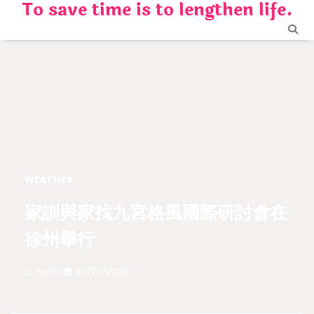
To save time is to lengthen life.
Skip
to
content
WEATHER
家訓與家找九宮格風國際研討會在
徐州舉行
admin
03/26/2025