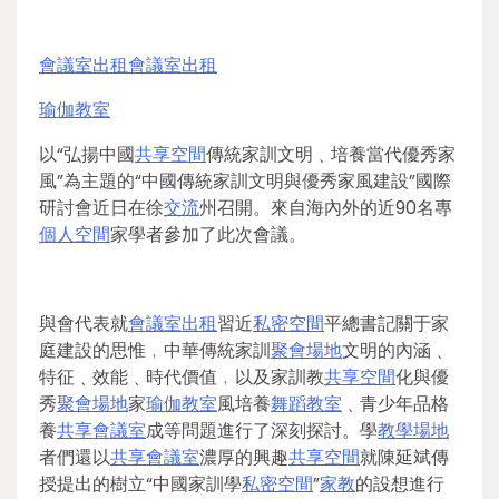
會議室出租
會議室出租
瑜伽教室
以“弘揚中國
共享空間
傳統家訓文明﹑培養當代優秀家
風”為主題的“中國傳統家訓文明與優秀家風建設”國際
研討會近日在徐
交流
州召開。來自海內外的近90名專
個人空間
家學者參加了此次會議。
與會代表就
會議室出租
習近
私密空間
平總書記關于家
庭建設的思惟﹐中華傳統家訓
聚會場地
文明的內涵﹑
特征﹑效能﹑時代價值﹐以及家訓教
共享空間
化與優
秀
聚會場地
家
瑜伽教室
風培養
舞蹈教室
﹑青少年品格
養
共享會議室
成等問題進行了深刻探討。學
教學場地
者們還以
共享會議室
濃厚的興趣
共享空間
就陳延斌傳
授提出的樹立“中國家訓學
私密空間
”
家教
的設想進行