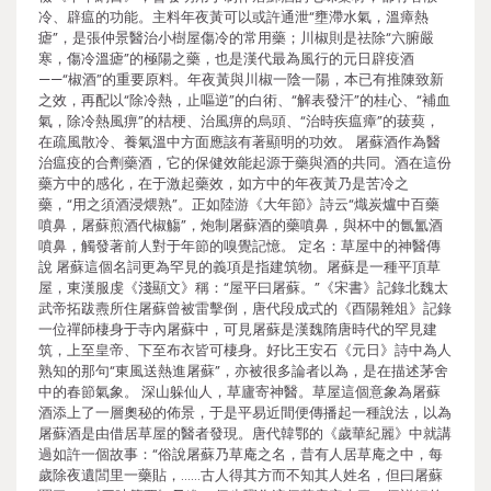
冷、辟瘟的功能。主料年夜黃可以或許通泄“壅滯水氣，溫瘴熱
瘧”，是張仲景醫治小樹屋傷冷的常用藥；川椒則是祛除“六腑嚴
寒，傷冷溫瘧”的極陽之藥，也是漢代最為風行的元日辟疫酒
——“椒酒”的重要原料。年夜黃與川椒一陰一陽，本已有推陳致新
之效，再配以“除冷熱，止嘔逆”的白術、“解表發汗”的桂心、“補血
氣，除冷熱風痹”的桔梗、治風痹的烏頭、“治時疾瘟瘴”的菝葜，
在疏風散冷、養氣溫中方面應該有著顯明的功效。 屠蘇酒作為醫
治瘟疫的合劑藥酒，它的保健效能起源于藥與酒的共同。酒在這份
藥方中的感化，在于激起藥效，如方中的年夜黃乃是苦冷之
藥，“用之須酒浸煨熟”。正如陸游《大年節》詩云“熾炭爐中百藥
噴鼻，屠蘇煎酒代椒觴”，炮制屠蘇酒的藥噴鼻，與杯中的氤氳酒
噴鼻，觸發著前人對于年節的嗅覺記憶。 定名：草屋中的神醫傳
說 屠蘇這個名詞更為罕見的義項是指建筑物。屠蘇是一種平頂草
屋，東漢服虔《淺顯文》稱：“屋平曰屠蘇。”《宋書》記錄北魏太
武帝拓跋燾所住屠蘇曾被雷擊倒，唐代段成式的《酉陽雜俎》記錄
一位禪師棲身于寺內屠蘇中，可見屠蘇是漢魏隋唐時代的罕見建
筑，上至皇帝、下至布衣皆可棲身。好比王安石《元日》詩中為人
熟知的那句“東風送熱進屠蘇”，亦被很多論者以為，是在描述茅舍
中的春節氣象。 深山躲仙人，草廬寄神醫。草屋這個意象為屠蘇
酒添上了一層奧秘的佈景，于是平易近間便傳播起一種說法，以為
屠蘇酒是由借居草屋的醫者發現。唐代韓鄂的《歲華紀麗》中就講
過如許一個故事：“俗說屠蘇乃草庵之名，昔有人居草庵之中，每
歲除夜遺閭里一藥貼，……古人得其方而不知其人姓名，但曰屠蘇