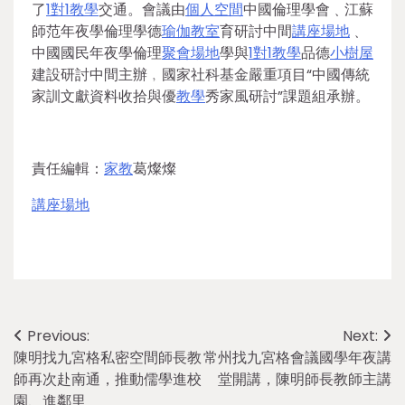
了
1對1教學
交通。會議由
個人空間
中國倫理學會﹑江蘇
師范年夜學倫理學德
瑜伽教室
育研討中間
講座場地
﹑
中國國民年夜學倫理
聚會場地
學與
1對1教學
品德
小樹屋
建設研討中間主辦﹐國家社科基金嚴重項目“中國傳統
家訓文獻資料收拾與優
教學
秀家風研討”課題組承辦。
責任編輯：
家教
葛燦燦
講座場地
Post
Previous:
Next:
陳明找九宮格私密空間師長教
常州找九宮格會議國學年夜講
navigation
師再次赴南通，推動儒學進校
堂開講，陳明師長教師主講
園、進鄰里