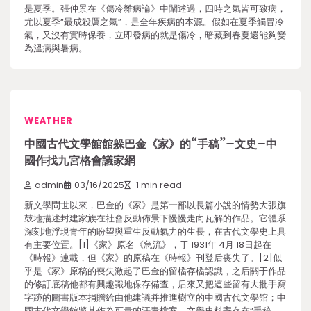
是夏季。張仲景在《傷冷雜病論》中闡述過，四時之氣皆可致病，
尤以夏季“最成殺厲之氣”，是全年疾病的本源。假如在夏季觸冒冷
氣，又沒有實時保養，立即發病的就是傷冷，暗藏到春夏還能夠變
為溫病與暑病。…
WEATHER
中國古代文學館館躲巴金《家》的“手稿”–文史–中
國作找九宮格會議家網
admin
03/16/2025
1 min read
新文學問世以來，巴金的《家》是第一部以長篇小說的情勢大張旗
鼓地描述封建家族在社會反動佈景下慢慢走向瓦解的作品。它體系
深刻地浮現青年的盼望與重生反動氣力的生長，在古代文學史上具
有主要位置。[1]《家》原名《急流》，于 1931年 4月 18日起在
《時報》連載，但《家》的原稿在《時報》刊登后喪失了。[2]似
乎是《家》原稿的喪失激起了巴金的留檔存檔認識，之后關于作品
的修訂底稿他都有興趣識地保存備查，后來又把這些留有大批手寫
字跡的圖書版本捐贈給由他建議并推進樹立的中國古代文學館；中
國古代文學館將其作為可貴的汗青檔案、文學史料寄存在“手稿