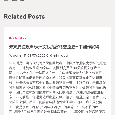
Related Posts
WEATHER
朱東潤從政80天–文找九宮格交流史–中國作家網
admin
03/17/2025
0 min read
朱東潤是中國古代列傳文學的開荒者，中國文學批駁史學科的奠定
者之一。他從教長達70余年，其間卻交叉了80天的長久從政生
活。 1927年6月，合法而立之年、在南通師范黌舍任教的朱東潤，
接到公民黨元老吳稚暉的邀約函，說公民黨南京當局正在組建階
段，推舉他擔負南京中心政治會議秘書一職。十幾年前，朱東潤跟
吳稚暉辦過《公論報》和《中華新舞蹈教室報》，做過吳稚暉的助
手，因此吳稚暉對他的才幹和為人比擬清楚。 朱東潤應召離開南
京，不巧的是，恰遇吳稚暉出差到徐州往了，姑且設定一個青年人
來陪朱東潤。當天，阿誰青年請他到館子里吃便飯。席上只要兩
人，說是便飯，卻點了“四年夜四小”8個菜肴，“一桌不菲的席
面”讓過慣了貧寒生涯的朱東潤非常驚奇。 共享空間 在飯后隨便聊