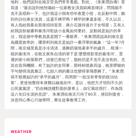
地利，他們談到在南京官員們常常看戲。對此，《朱東潤自傳》里
寫道：“最后說到他預備給一位家教女演員賦兩首律詩，問我能不
克不及唱和一下。也許我這小我有些年夜驚小怪，在反動中間，聽
到作詩往捧女演員，這還不稀罕嗎？稀罕的事還多呢，不久以后，
有人指給我看在那座招待室里，蔣介石接待過片子女明星；又有人
給我說狄秘書和秦淮河歌妓小金鳳如何要好。反動就是如許的革
法，我這個中學教員真是開了一番眼界。” 朱東潤原認為到南京是
為國度效率的，哪里料到南京是如許一番浮華的氣象：“這一年7月
間，南京城里真是冷冷清清，過舞蹈場地著承平的歲月……暗溝一
樣的秦淮河，在散文家朱自清的筆下是‘槳聲燈影里的秦淮河’。普
通的密小樹屋斯們，頭發已剪短了，脂粉仍是不克不及沒有的。尤
其在當局機關，有了如許的女同事，那時粉噴鼻四溢，格里啰唆的
字句變得清真雅正，七顛八倒的書法也變得筆飛墨舞了。” 朱東潤
很不順應如許的“承平的歲月”，四周那“一批沒有脊骨的政治估
客”，更使他覺得本身難以融進此中。是以，他把方才領到不久的
公民黨黨證，“扔在轉譙樓對面的屋脊上，由它風吹雨打，作為我
這八旬日生涯的見證”。 朱東潤在南京只待了80天，便回到黌舍，
決意同心專心只做學問，畢生從事教導工作。
WEATHER