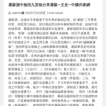
屠蘇酒中無找九宮格分享屠蘇–文史–中國作家網
admin
03/07/2025
1 min read
屠蘇酒，這個名字承載著千百年來的春節記憶，但“屠蘇”二字畢竟
何意，倒是眾口紛紜。節日酒品常以時令藥材制作而成，如端午節
的雄黃酒、重陽節的菊花會議室出租酒等。屠蘇酒卻并非以屠蘇為
原料。 制酒：合藥浸酒以辟疫 屠蘇本為植物，但它不成食用，歷
代《本草》中也沒有屠蘇進藥的記錄。這蒔植物往往呈現在與建筑
相干的描述之中，如北周王褒《日出西北隅行》詩中的“繡桷畫屠
蘇”，指的即是在屋椽之上繪制屠蘇草的圖案。屠蘇畢竟是何蒔植
物已不成考，明代方以智在《通雅》中提出，屠蘇是一種“年夜葉
似蒿”的闊葉草，在有的處所喚作頭蘇，但這只是音近準繩下的猜
測，究竟，現存的屠蘇酒方中并沒有頭蘇這味藥材。 屠蘇酒原是
由多味中藥浸制而成的分配藥酒。今存最早的屠蘇酒方，出自南朝
劉宋陳延之《小品方》（《肘后備急方》卷八所引），名為“正朝
屠蘇酒法”。方中應用到的藥材包含：“年夜黃五分，川椒五分，
術、桂各三分，桔梗四分，烏頭一分，祓楔（即菝葜）二分。”將
這七味藥材細切，盛貯在絹囊之中，于大年節午時垂進井下，在井
泥之中懸置一晚，除夕一早掏出浸進酒中，便制成了屠蘇酒。唐代
《備急令嬡要方》、宋代《傷冷總病論聚會場地》、明代《本草綱
目》等醫藥方書中都載有屠蘇酒方，藥材品種與制作方式基礎堅持
穩固，只是藥物用量偶有調劑，有時會再加上一味藥材防風。 翻
檢《本草綱目》，會發明用于制作屠蘇酒的七味藥材，都有著散