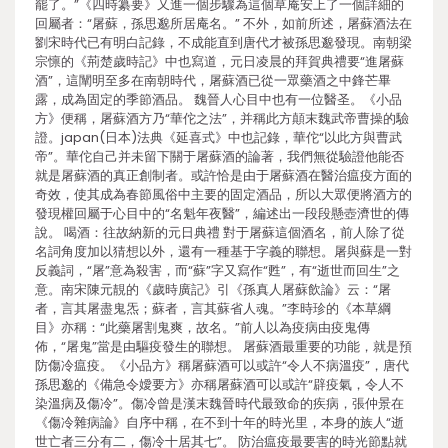
罷了。”《四時纂要》又進一個步驟為這個草庵安上了一個詳細的
回屬者：“屠蘇，孫思邈所居庵名。” 不外，如前所述，屠蘇酒法在
劉宋時代已有明白記錄，不成能直到唐代才被孫思邈發現。南朝梁
宗懔的《荊楚歲時記》中也寫道，元日凌晨的拜賀典禮要“進屠蘇
酒”，這闡明至多在南朝時代，屠蘇酒已從一眾藥酒之中鋒芒畢
露，成為固定的季節酒品。 魏晉人心目中也有一位醫圣。《小品
方》便稱，屠蘇酒方乃“華佗之法”，并稱此方顛末魏武帝曹操的驗
證。japan(日本)法典《延喜式》中也記錄，華佗“以此方與曹武
帝”。華佗自己并未留下關于屠蘇酒的論著，我們無從驗證他能否
就是屠蘇酒的真正創制者。或許恰是由于屠蘇酒在醫治瘟疫方面的
奇效，使其成為春節風俗中主要的固定酒品，所以大眾便將酒方的
發現權回屬于心目中的“名魁年夜醫”，編述出一段段懸壺濟世的傳
說。 喝酒：往故納新的元日典禮 對于屠蘇這個酒名，前人除了從
名詞角度加以猜想以外，還有一種基于字義的聯想。屠與蘇是一對
反義詞，“屠”意為殺害，而“蘇”字又寫作“甦”，有“逝世而回生”之
意。南宋陳元靚的《歲時廣記》引《孫真人屠蘇飲論》云：“屠
者，言其屠盡鬼炁；蘇者，言其蘇省人魂。”李時珍的《本草綱
目》亦稱：“此藥屠割鬼爽，故名。”前人以為疫病由疫鬼傳
佈，“屠鬼”當是由驅疫發生的聯想。 屠蘇酒最重要的功能，就是預
防傷冷瘟疫。《小品方》稱屠蘇酒可以或許“令人不病溫疫”，唐代
孫思邈的《備急令嬡要方》亦稱屠蘇酒可以或許“辟疫氣，令人不
染溫病及傷冷”。傷冷曾是漢末魏晉時代最致命的疾病，張仲景在
《傷冷雜病論》自序中稱，在不到十年的時光里，本身的族人“逝
世亡者三分有二，傷冷十居其七”。 防治瘟疫最要害的時光節點就