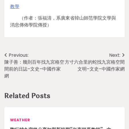
教學
（作者：張福清，系廣東省韓山師范學院文學與
消息傳佈學院傳授）
Post
Previous:
Next:
陳子善：幾則百年找九宮格空
方寸六合里的蛇找九宮格空間
navigation
間前的日誌–文史–中國作家
文明–文史–中國作家網
網
Related Posts
WEATHER