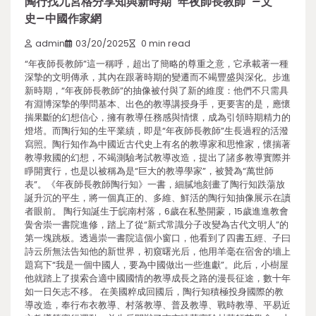
陶行找九宮格分享知與新時期“年夜師長教師”–文
史–中國作家網
admin
03/20/2025
0 min read
“年夜師長教師”這一稱呼，超出了簡略的尊重之意，它承載著一種
深摯的文明傳承，其內在跟著時期的變遷而不竭豐盛與深化。步進
新時期，“年夜師長教師”的抽像被付與了新的維度：他們不只需具
有淵博深摯的學問基本、出色的教導講授身手，更要害的是，應懷
揣果斷的幻想信心，擁有教導任務感與情懷，成為引領時期精力的
燈塔。而陶行知的生平業績，即是“年夜師長教師”生長過程的活潑
寫照。陶行知作為中國近古代史上有名的教導家和思惟家，懷揣著
教導救國的幻想，不竭測驗考試教導改造，提出了諸多教導實際并
睜開實行，也是以被稱為是“巨大的教導學家”，被贊為“萬世師
表”。《年夜師長教師陶行知》一書，細膩地刻畫了陶行知跌蕩放
誕升沉的平生，將一個真正的、多維、鮮活的陶行知抽像展示在讀
者眼前。 陶行知誕生于皖南村落，6歲在私塾開蒙，15歲進進教會
黌舍崇一書院進修，踏上了從“新式常識分子改變為古代文明人”的
第一塊跳板。透過崇一書院這個小窗口，他看到了四書五經、子曰
詩云所無法告知他的新世界，初窺曙光后，他用羊毫在宿舍的墻上
題寫下“我是一個中國人，要為中國做出一些進獻”。此后，小樹屋
他就踏上了摸索合適中國國情的教導成長之路的漫長征途，數十年
如一日矢志不移。 在美國粹成回國后，陶行知積極投身國際的教
導改造，奉行布衣教導、村落教導、普及教導、戰時教導、平易近