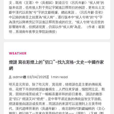
文，既有《文選》中《吳都賦》劉逵注引《呂氏年齡》“候人猗”的
版本佐證，也有後人對于旁記字闌進註釋而衍的例證，更有出土文
獻中漢代以前無“兮”字的文獻根據。總結來說，《呂氏年齡·音初》
中記錄的南音之始實為“候人猗”，通行版本中“候人兮猗”的“兮”字
為漢代以降將旁記字誤進註釋而形成的衍文。“候人兮猗”在后世的
影響雖年夜，但揆諸現實，仍當以作“候人猗”為是。 （作者：翟新
明，系湖南年夜學文學院副傳授）
WEATHER
燈謎 寫在彩燈上的“切口”-找九宮格-文史–中國作家
網
admin
03/04/2025
1 min read
明天是元宵節。除了吃元宵、賞花燈，猜燈謎也是主要的傳統風
俗。花燈下吊掛的燈謎妙趣橫生，人們往來穿越，惱怒間立足、觀
賞、競猜的場景組成了一幅幅喜慶祥和的節日畫卷。 謎語的雛形
是“切口” 燈謎又叫“燈虎”，是中華平易近族的傳統益智文字游戲。
燈謎最後由謎語成長而來，而謎語的來源可以追溯到上古黃帝時
代。漢代趙曄所著的《吳越年齡》、南北朝時代劉勰編輯的《文心
雕龍》都記錄了一首來自黃帝時代的古謠——《彈歌》（又稱《斷