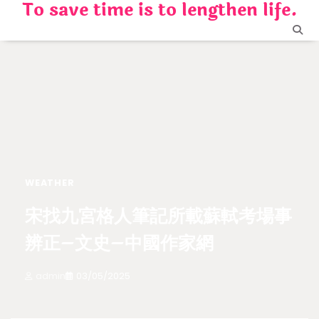
To save time is to lengthen life.
Skip
to
content
WEATHER
宋找九宮格人筆記所載蘇軾考場事
辨正–文史–中國作家網
admin
03/05/2025