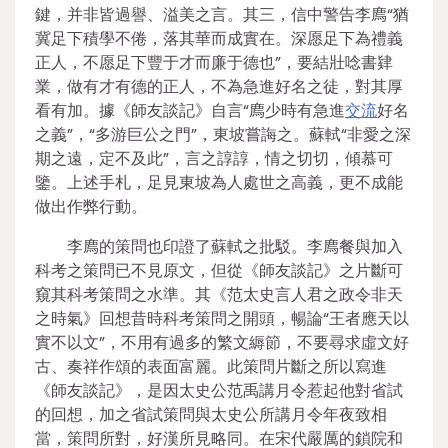
鍵，并非皆過譽、溢美之言。其三，信中警告李廌“猶
冀足下積學不倦，落其華而成實在。深愿足下為禮義
正人，不愿足下豐于才而廉于德也”，要結壯唸書肄
業，做有才有德的正人，不為急進好名之徒，對其厚
看有加。據《師友談記》自言“廌少時有急進
交流
好名
之義”，“多游巨公之門”，東坡嘗誨之。蘇軾“非愛之深
期之遠，定不及此”，言之諄諄，情之切切，傾慕可
鑒。上述手札，足見東坡為人處世之高義，更不成能
做出作弊行動。
李廌的策問也印證了蘇軾之批駁。李廌餐與加入
科考之策問已不見原文，但從《師友談記》之片斷可
窺其科考策問之水準。其《范太史言人君之政令非天
之時氣》回想昔時科考策問之開頭，暢論“王者應天以
實不以文”，不用有過多的繁文縟節，不要尋求虛文好
古、奏祥作頌的表面富麗。此策問片斷之所以寫進
《師友談記》，是因太史公范禹講月令惹起他對省試
的回想，加之省試策問與太史公所講月令年夜致相
當，策問所對，好漢所見略同。在宋代嚴厲的鎖院和