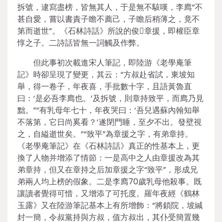
拆號，逮寫盡榜，皆無其人，于是無不駭嘆，李廌“不
甚自愛，嘗以書責子瞻不薦己，子瞻后稍薄之，竟不
第而逝世”。《石林詩話》所說的俊章援，即權臣章
惇之子。二詩話皆無一詞觸及作弊。
但此事初次載進宋人筆記，即陸游《老學庵筆
記》時卻呈現了變更，其云：“方叔赴省試，東坡知
舉，得一卷子，年夜喜，手批數十字，且語黃魯直
曰：‘是必吾李廌也。’及拆號，則章持致平，而廌乃見
黜。”“有乳母年七十，年夜哭曰：‘吾兒遇蘇內翰知舉
不落第，它日尚奚看？’遂閉門睡，至夕不出。發壁視
之，自縊逝世矣。”“致平”為章援之字，有弟章持。
《老學庵筆記》在《石林詩話》真正的性基本上，更
換了人物并增添了情節：一是高中之人由章援改為其
弟章持，但又在章持之后加章援之字“致平”，形成兄
弟兩人均上榜的假象。二是李廌70歲乳母他殺事。既
讓讀者覺得可惜，又增添了可托度。羅年夜經《鶴林
玉露》又在陸游筆記基本上有所增飾：“將鎖院，坡緘
封一簡，令叔黨持與方叔，值方叔出，其仆受簡置幾