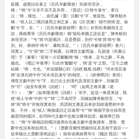
延國、趙善詒合著之《呂氏年齡匯校》則表現否決，
稱：“‘猗’‘兮’古非不克不及并用，《晉語》曰‘猗兮違兮’，韋注
云：‘猗，嘆也。’……俞氏據《選》注刪‘兮’字，無當也。”陳奇猷亦
稱：“前人以二嘆詞連用之例正多，如《詩·淇澳》‘綠竹猗猗’是。俞
刪‘兮’字，非。”（《呂氏年齡新校釋》卷六）針對松皋圓倒文之
說，蔣維喬等《呂氏年齡匯校》稱“疑松皋圓之說近是”，陳奇猷則
表現否決：“‘兮’‘猗’均是嘆詞，且是疊韻，則作‘兮猗’與‘猗兮’無
別。松、蔣倒作‘猗兮’，畫蛇添足。”（《呂氏年齡新校釋》卷六）
現實上，“兮”與“猗”二字相通。以傳世文獻而論，孔穎達《尚書公
理》于《秦誓》“若有一介臣斷斷猗”稱：“猗者，足句之辭，不為
義也。《禮記·年夜學》引此作‘斷斷兮’，‘猗’是‘兮’之類。”王引之總
結稱：“猗，兮也。”并追蹤關心到《詩經·魏風·伐檀》“河水清且漣
猗”在漢石經中作“河水清且漣兮”的例證。（《經傳釋詞》卷四）
傳世文獻中的“兮”字，在已出土的漢代及漢前文獻中，則被寫
作“可”（如安年夜簡《詩經》）、“呵”（如馬王堆帛書《老
子》）、“旖”（如阜陽漢簡《詩經》）等字。從這一角度來說，既
然“候人兮猗”中的“兮”“猗”二字為同字，則確如陳奇猷所言，“兮
猗”與“猗兮”并無現實差別，所謂倒文應是后來抄寫經過歷程中所
致。 不外，在“候人”兩個虛詞之后連用“兮”“猗”兩個字形分歧而意
義雷同的嘆詞，在同時代文獻中也無法獲得佐證。戴偉華已指
出：“‘猗’‘兮’兩個語助嘆詞連用在先秦文獻中盡無僅有，楚歌、楚
辭中也沒有相似用法。”（《楚辭音樂性體裁特征及其相干題目——
從阜陽出土楚辭漢簡說起》）除前述蔣維喬等引《國語·晉語》“猗