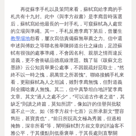
再從蘇李手札以及策問來看，蘇軾寫給李廌的手
札共有十九封。此中《與李方叔書》是李廌昔時落選
后，蘇軾寫給他最長的一封手札，可窺蘇軾為人處世
的立場與準繩。其一，手札反應李廌下第后，曾屢生
教學場地
怨看，屢次寫信責備蘇無舉薦之力。信中還
申述與傅欽之等聯名推舉陳師道出仕之緣由，足證蘇
軾有很強的處事準繩，不會因名利、親朋之情而違反
道義，更不會衝破品德底線泄題。魏了翁《跋蘇文忠
墨跡》云公知貢舉秉公處事，不因親疏好惡取士，“然
終不以一時之愧，易萬世之所甚愧”。聯絡接觸手札來
看，更顯蘇軾為人之坦誠，雖對李廌無愧，但對道義
與全國唸書人無愧。其二，信中真摯坦白地評騭李廌
文章。其文“過人之處不少”，“可以追古作者之道”，其
缺乏“則讀之終篇，莫知所謂”，像如許的佳譽與批駁
還不止一次。如《答李方叔十七首》云所承新文“豐容
雋壯，甚寶貴也”，“前日所貺高文極為秀麗，但過相
掩飾，深非所看”等，闡明蘇軾對方叔文章的評論客不
雅公平，于其優點則低垂褒舉，于其長處則直擊關