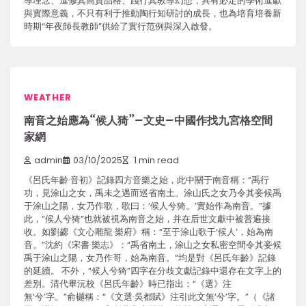
導理念、進修其高貴品格、踐行其教導幻想，具有必定的學術進獻
與實際意義，不只有利于推動陶行知研討的成長，也為培育培養新
時期“年夜師長教師”供給了實行范例與深入啟發。
WEATHER
南音之始應為“候人猗”–文史–中國作找九宮格空間
家網
admin
03/10/2025
1 min read
《呂氏年齡·音初》記錄四方音樂之始，此中關于南音稱：“禹行
功，見涂山之女，禹未之遇而巡省南土。涂山氏之女乃令其妾候禹
于涂山之陽，女乃作歌，歌曰：‘候人兮猗。’實始作為南音。”據
此，“候人兮猗”也就被視為南音之始，并在后世文獻中被普遍接
收。如劉勰《文心雕龍·樂府》稱：“至于涂山歌于‘候人’，始為南
音。”沈約《宋書·樂志》：“禹省南土，涂山之女私密空間令其妾候
禹于涂山之陽，女乃作哥，始為南音。”均是對《呂氏年齡》記錄
的延續。 不外，“候人兮猗”四字在分歧文獻記錄中還存在文字上的
差別。清代畢沅校《呂氏年齡》時已指出：“《選》注
無‘兮’字。”俞樾稱：“《文選·吳都賦》注引此文無‘兮’字。”（《諸