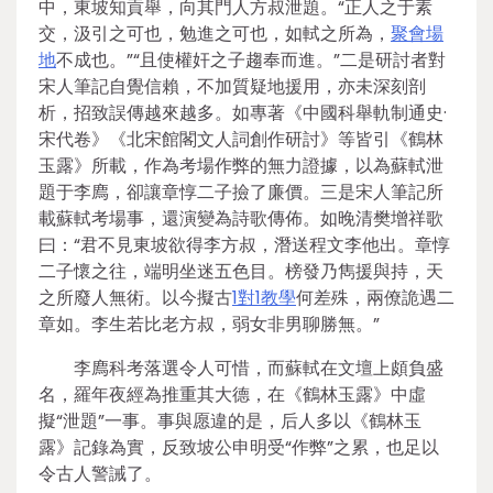
中，東坡知貢舉，向其門人方叔泄題。“正人之于素
交，汲引之可也，勉進之可也，如軾之所為，
聚會場
地
不成也。”“且使權奸之子趨奉而進。”二是研討者對
宋人筆記自覺信賴，不加質疑地援用，亦未深刻剖
析，招致誤傳越來越多。如專著《中國科舉軌制通史·
宋代卷》《北宋館閣文人詞創作研討》等皆引《鶴林
玉露》所載，作為考場作弊的無力證據，以為蘇軾泄
題于李廌，卻讓章惇二子撿了廉價。三是宋人筆記所
載蘇軾考場事，還演變為詩歌傳佈。如晚清樊增祥歌
曰：“君不見東坡欲得李方叔，潛送程文李他出。章惇
二子懷之往，端明坐迷五色目。榜發乃雋援與持，天
之所廢人無術。以今擬古
1對1教學
何差殊，兩僚詭遇二
章如。李生若比老方叔，弱女非男聊勝無。”
李廌科考落選令人可惜，而蘇軾在文壇上頗負盛
名，羅年夜經為推重其大德，在《鶴林玉露》中虛
擬“泄題”一事。事與愿違的是，后人多以《鶴林玉
露》記錄為實，反致坡公申明受“作弊”之累，也足以
令古人警誡了。