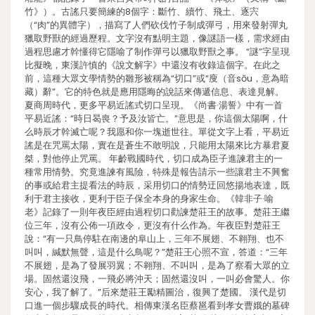
竹》）。古謠只要簡練的8個字：斷竹、續竹、飛土、逐宍
（“肉”的異體字），描寫了人們砍伐竹子制成彈弓，用來發射彈丸
獵取野獸的經過歷程。文字沒有點明主題，像謎語一樣，需求經由
過程思慮才幹懂得它隱喻了制作彈弓以獵取野獸之事。 “謎”字呈現
比擬晚，東漢許慎的《說文解字》中還沒有收錄這個字。在此之
前，這種大眾文學情勢的雛形被稱為“切口”或“廋（音sōu，意為暗
藏）辭”。它的特色就是應用隱晦的說話來傳遞信息、表達見解。
夏商周時代，更多平易近謠式切口呈現。《尚書·湯誓》中有一首
平易近謠：“時日曷喪？予及汝皆亡。”意思是，你這個太陽啊，什
么時辰才幹滅亡呢？我愿和你一塊逝世往。單從文字上看，平易近
謠是在咒罵太陽，實在是蒼生不敢明說，只能用太陽來比方暴君夏
桀，對他停止咒罵。 年齡戰國時代，切口成為臣子進諫君主的一
種常用情勢。究竟進諫有風險，特殊是報告請示一些讓君主不興奮
的事或給君主提看法的時辰，采用切口的情勢迂回悠揚地表達，既
利于君主接收，更利于臣子保全本身的身家生命。《韓非子·喻
老》記錄了一則年夜臣經由過程切口勸諫楚莊王的故事。楚莊王繼
位三年，沒有公佈一項政令，更沒有什么作為。年夜臣對楚莊王
說：“有一只鳥停駐在南邊的阜山上，三年不展翅、不翱翔、也不
叫叫，緘默無聲，這是什么鳥呢？”楚莊王心照不宣，答道：“三年
不展翅，是為了發展羽翼；不翱翔、不叫叫，是為了察看大眾的立
場。固然還沒飛，一飛必將沖天；固然還沒叫，一叫必會驚人。你
安心，我了解了。”后來楚莊王勵精圖治，復興了楚國。 漢代是切
口進一個步驟成長的時代。相傳東漢名臣蔡邕看到孝女曹娥的墓碑