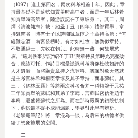
（1097）進士第四名，兩次科考相差十年。因此，章
持最基礎不是蘇軾知貢舉時高中者，而是十年后林希
知貢舉時高第者，陸游誤記在了東坡身上。其二，周
煇《清波雜志》載：紹圣丁丑（四年）禮部貢舉，章
持魁南省，時有士子以詩嘲諷章惇之子章持高第：“何
處難忘酒，南宮發榜時。有才如杜牧，無勢似章持。
不取通經士，先收在朝兒。此時無一盞，何故展愁
眉。”這則佚事所記“紹圣丁丑”與章持及第時光完整吻
合，應該可托。作詩目標是譏諷科考將像杜牧如許的
人才遺漏，而將顯貴章持之流登科。譏諷對象天然就
是主考官林希和權臣章惇及其子章持，而非蘇軾。其
三，《鶴林玉露》等將兩次科考合并一科轉嫁于元祐
三年知貢舉的蘇軾和其弟子李廌，言蘇軾密信泄題于
李廌，還盛贊蘇軾之所為。而在那時嚴厲的鎖院軌制
下，蘇軾最基礎不成能漏題，學界對此早有辨析。
《老學庵筆記》將二章混為一談，為后來的功德者供
給了想象施展的空間。
二