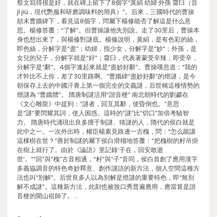
祭文寫得很是好，就在碑上留下了8個字“黃絹 幼婦 外孫 齏臼（音
jī jiù，現代艷服和研磨調味料的用具）”。后來，三國時代的曹操
顛末曹娥碑下，看見這8個字，問屬下楊修能否了解這是什么意
思。楊修答覆：“了解”。但曹操讓他先別說。走了30里后，曹操本
身也想出來了，與楊修對謎底。楊修說明，黃絹，是有色彩的絲，
即色絲，分解字是“盡”；幼婦，指少女，分解字是“妙”；外孫，是
女兒的兒子，分解字就是“好”；齏臼，代表著蒙受辛辣，即受辛，
分解字是“辭”。4個字連起來就是“盡妙好辭”。曹操嘆息道：“我的
才幹比不上你，差了30里路啊。”曹娥碑“盡妙好辭”的燈謎，是今
朝保存上去的中國汗青上第一個完全的文義謎，后世稱這種情勢的
燈謎為 “曹娥體”。 隋唐制謎活用“諧音梗” 南北朝時代的劉勰在
《文心雕龍》中提到：“謎者，回互其辭，使昏倒也。”意思
是“謎”要閃耀其詞，使人困惑。這時的“謎”比“切口”加倍考驗智
力。 隋唐時代涌現出良多擅于制謎、猜謎的人，隋代的侯白就是
此中之一。一次外出時，權臣楊素見路邊一古槐，問：“怎么能讓
這棵樹在世？”善於制謎的屬下侯白滑稽地答覆：“把槐樹的籽吊掛
在樹上就行了。由於《論語》里記錄‘子在，回安敢逝
世’。”“回”與“槐”古音相通，“籽”與“子”音同，侯白首創了應用漢字
多義協調音的特色奇妙釋意、創作謎語的新方法，個人空間這種方
法也叫“別解”。后世良多人以為別解是燈謎的重要特色，即“無別
解不成謎”。這種新方法，此刻也被脫口秀普遍應用，應當算是諧
音梗的開山祖師了。…