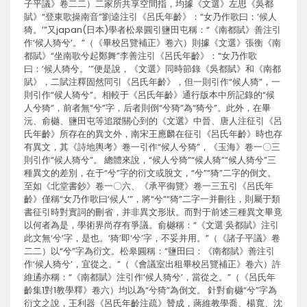
子平議》卷二二）二家所共享空間指，均據《文選》左思《吳都
賦》“登東歌操南音”劉逵注引《呂氏年齡》：“女乃作歌曰：‘候人
猗。’”又japan(日本)學者松皋圓引鹽田屯稱：“《南都賦》善注引
作‘候人猗兮’。”（《畢校呂覽補正》卷六）則據《文選》張衡《南
都賦》“坐南歌兮起鄭舞”李善注引《呂氏年齡》：“女乃作歌
曰：‘候人猗兮。’”便是說，《文選》同時節錄《吳都賦》和《南都
賦》，二賦注釋固然同引《呂氏年齡》，但一則引作“候人猗”，一
則引作“候人猗兮”。相較于《呂氏年齡》通行版本中所記錄的“候
人兮猗”，前者無“兮”字，后者則倒“兮猗”為“猗兮”。此外，在畢
沅、俞樾、鹽田屯等追蹤關心到的《文選》中晉、唐人注征引《呂
氏年齡》所存在的異文外，南宋王應麟在征引《呂氏年齡》時也存
有異文，其《詩地輿考》卷一引作“候人兮猗”，《玉海》卷一〇三
則引作“候人猗兮”。 總體來說，“候人兮猗”“候人猗”“候人猗兮”三
種異文的差別，在于“兮”字的衍文或脫文，“兮”“猗”二字的倒文。
至如《北堂書鈔》卷一〇六、《承平御覽》卷一三五引《呂氏年
齡》僅稱“女乃作歌曰‘候人’”，將“兮”“猗”二字一并刪往，則屬于類
書征引時對實詞的刪省，并非異文形狀。而對于前述三種異文畢竟
以何者為是，學術界尚存有爭議。俞樾稱：“《文選·吳都賦》注引
此文無‘兮’字，是也。‘猗’即‘兮’字，不妥并用。”（《諸子平議》卷
二二）以“兮”字為衍文。松皋圓稱：“鹽田曰：《南都賦》善注引
作‘候人猗兮’，宜從之。”（《會議室出租畢校呂覽補正》卷六）許
維遹亦稱：“《南都賦》注引作‘候人猗兮’，當從之。”（《呂氏年
齡集1對1教學釋》卷六）均以為“兮猗”為倒文。 針對俞樾“兮”字為
衍文之說，王利器《呂氏年齡注疏》贊成，蔣維教學喬、楊寬、沈