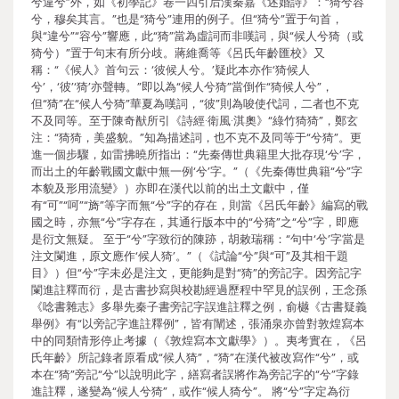
兮違兮”外，如《初學記》卷一四引后漢秦嘉《述婚詩》：“猗兮容
兮，穆矣其言。”也是“猗兮”連用的例子。但“猗兮”置于句首，
與“違兮”“容兮”響應，此“猗”當為虛詞而非嘆詞，與“候人兮猗（或
猗兮）”置于句末有所分歧。蔣維喬等《呂氏年齡匯校》又
稱：“《候人》首句云：‘彼候人兮。’疑此本亦作‘猗候人
兮’，‘彼’‘猗’亦聲轉。”即以為“候人兮猗”當倒作“猗候人兮”，
但“猗”在“候人兮猗”華夏為嘆詞，“彼”則為唆使代詞，二者也不克
不及同等。至于陳奇猷所引《詩經·衛風·淇奧》“綠竹猗猗”，鄭玄
注：“猗猗，美盛貌。”知為描述詞，也不克不及同等于“兮猗”。更
進一個步驟，如雷拂曉所指出：“先秦傳世典籍里大批存現‘兮’字，
而出土的年齡戰國文獻中無一例‘兮’字。”（《先秦傳世典籍“兮”字
本貌及形用流變》）亦即在漢代以前的出土文獻中，僅
有“可”“呵”“旖”等字而無“兮”字的存在，則當《呂氏年齡》編寫的戰
國之時，亦無“兮”字存在，其通行版本中的“兮猗”之“兮”字，即應
是衍文無疑。 至于“兮”字致衍的陳跡，胡敕瑞稱：“句中‘兮’字當是
注文闌進，原文應作‘候人猗’。”（《試論“兮”與“可”及其相干題
目》）但“兮”字未必是注文，更能夠是對“猗”的旁記字。因旁記字
闌進註釋而衍，是古書抄寫與校勘經過歷程中罕見的誤例，王念孫
《唸書雜志》多舉先秦子書旁記字誤進註釋之例，俞樾《古書疑義
舉例》有“以旁記字進註釋例”，皆有闡述，張涌泉亦曾對敦煌寫本
中的同類情形停止考據（《敦煌寫本文獻學》）。夷考實在，《呂
氏年齡》所記錄者原看成“候人猗”，“猗”在漢代被改寫作“兮”，或
本在“猗”旁記“兮”以說明此字，繕寫者誤將作為旁記字的“兮”字錄
進註釋，遂變為“候人兮猗”，或作“候人猗兮”。 將“兮”字定為衍