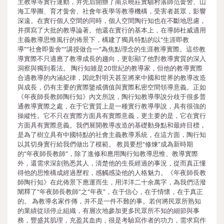
主教導等實行運動，并先后開辦了南京曉莊實驗村落師范黌舍、山
海工學團、育才黌舍、社會年夜學等教導機構，受害者甚眾，影響
深遠。在實行個人空間的同時，個人空間陶行知也在不斷地思慮，
并撰寫了大批的教導論著。他還在實行的基本上，在導師杜威適用
主義教導思惟風行的佈景下，構建了獨具特點的以“生涯即教
導”“社會即黌舍”“講授做合一”為焦點理念的生涯教導實際。這些教
導實際不只適應了教導成長的趨向，更彰顯了他對教導實質的深入
洞察與獨到看法。 陶行知雖是20世紀的教導家，但他的教導實際
合適教導的內涵紀律，因此對明天甚至將來中國和世界的教導改造
與成長，仍有主要的實際鑒戒價值與實際私密空間領導意義。正如
《年夜師長教師陶行知》內文所說，陶行知教導學說分歧于很多普
通教導實際之處，在于它實質上是一種實行教導學說，具有很強的
操縱性。它不只在實際方面具有實際意義，更主要的是，它在實行
方面具有實際意義。我們展開教導改造的基礎動身點和最終目標，
是為了樹立具有中國特點的社會主義教導系統，在這方面，陶行知
以其切身實行給我們做出了模範。 教員要想“修煉”成為新時期
的“年夜師長教師”，除了進修和應用陶行知教導思惟、教導實際
外，還需求深刻熟悉其人，清楚他的生長經過的事況，從而真正懂
得他的思惟構成經過歷程，感觸感染他的人格魅力。《年夜師長教
師陶行知》在此佈景下應運而生，用洋洋二十余萬字，為我們活潑
闡釋了“年夜師長教師”之“年夜”，在于信心，在于情懷，在于真正
的。 為教導名家作傳，并不是一件不難的事。若何將民眾所熟知
的業績從頭停止組織，有層次地參加更多民眾所不知的細節與事
務，豐盛其肌理，充盈其血肉，很是考驗寫作者的功力，需求寫作