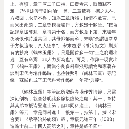
上。有頃，章子厚二子曰持、曰援者來，取簡竊不
雅，乃‘揚雄優于劉向論’一篇。二章驚喜，攜之以往。
方叔回，求簡不得，知為二章所竊，悵惜不敢言。已
而果出此題，二章皆模擬坡作，方叔幾于閣筆。”接著
記錄章援奪魁，章持第十名，而方叔竟下第。東坡年
夜嘆恨作詩送其回，其母抑郁而卒，末嘆“余謂坡拳拳
于方叔這般，真大德事”。宋末趙溍《養疴短文》則所
有的抄寫《鶴林玉露》，只是開首多一句“士之窮通出
處，蓋有命焉，非人力所為也”。可見，作弊一現實出
于《鶴林玉露》，而當今良多科舉淺顯讀物和專著在
談到宋代考場作弊時，也往往照引《鶴林玉露》等記
錄，蘇軾也成了宋代科考作弊的一年夜“典範”。
《鶴林玉露》等筆記所增蘇考場作弊情節，只需
深刻剖析，就會發明諸多嫁接虛擬之處：其一，章持
與其弟章援皆登進士第，但非同科進士。《鶴林玉
露》等云二章是同科進士，援第一，持第十。據《宋
會要》《承平治跡統類》載，章援元祐三年（1088）
進進士前二十四人高第之列，章持是紹圣四年