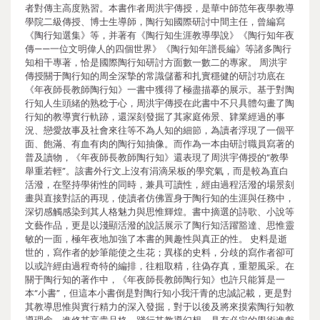
者對傳主高度熟習。本書作者周洪宇傳授，是華中師范年夜學教導
學院二級傳授、博士生導師，陶行知國際研討中間主任，曾編寫
《陶行知選集》等，并著有《陶行知生涯教導學說》《陶行知年夜
傳——一位文明偉人的四個世界》《陶行知年譜長編》等諸多陶行
知相干專著，恰是國際陶行知研討方面數一數二的專家。 周洪宇
傳授關于陶行知的周全深摯的常識儲蓄和扎實穩健的研討功底在
《年夜師長教師陶行知》一書中獲得了極盡描摹的展示。基于對陶
行知人生頭緒的熟稔于心，周洪宇傳授在此書中不只具體勾畫了陶
行知的教導實行軌跡，還深刻發掘了其家庭佈景、肄業經過的事
況、戀愛故事及社會來往等不為人知的細節，為讀者浮現了一個平
面、飽滿、有血有肉的陶行知抽像。而作為一本由研討職員寫著的
普及讀物，《年夜師長教師陶行知》還表現了周洪宇傳授的“教學
舉重若輕”。該書外行文上沒有涓滴呆板的學究氣，而是較為直白
活潑，在堅持學術性的同時，兼具可讀性，經由過程活潑的場景刻
畫與直接對話的再現，使讀者仿佛置身于陶行知的生涯與任務中，
深切感觸感染到其人格魅力與思惟輝煌。書中摘選的詩歌、小說等
文藝作品，更是以淺顯活潑的說話展示了陶行知活躍豁達、思惟靈
敏的一面，極年夜地加強了本書的興趣性與真正的性。 史料是逝
世的，寫作者的妙筆能使之生花；異樣的史料，分歧的寫作者卻可
以或許經由過程奇特的編排，往粗取精，往偽存真，重塑風采。在
關于陶行知的著作中，《年夜師長教師陶行知》也許只能算是一
本“小書”，但這本小書倒是對陶行知小我汗青的忠誠記載，更是對
其教導思惟與實行精力的深入發掘，對于以後及將來摸索陶行知教