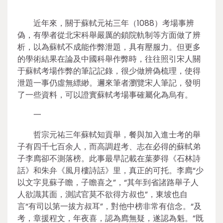
近年來，關于蘇軾元祐三年（1088）考場事辨
偽，有學者從北宋科舉嚴厲的鎖院軌制等方面做了辨
析，以為蘇軾不成能作弊泄題，具有壓服力。但更多
的學術結果在論及中國科舉作弊時，往往照引宋人關
于蘇軾考場作弊的筆記記錄，很少做辨偽梳理，使得
泄題一事仍虛無縹緲。邇來筆者瀏覽宋人筆記，發明
了一些資料，可以證實蘇軾考場事確屬化為烏有。
一
哲宗元祐三年蘇軾知貢舉，餐與加入進士考的舉
子有四千七百余人，而高調趕考、志在必得的蘇軾弟
子李廌卻不測落榜。此事最早記載在葉夢得《石林詩
話》和朱弁《風月樓詩話》里，真正的可托。李廌“少
以文字見蘇子瞻，子瞻喜之”，“其年到省諸路舉子人
人欲識其面，測試官莫不欲得方叔也”，東坡也自
言“有司以第一拔方叔耳”，對他中榜非常有信念。“及
考，章援程文，年夜喜，認為廌無疑，遂認為魁。”既