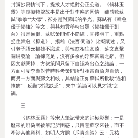
封彌抄寫軌制下，提拔人才絕對公正公道。《鶴林玉
露》等虛擬轉嫁故事是出于對李廌的同情，雖感歎蘇
軾“拳拳”“大德”，卻亦是對蘇軾的爭光。蘇軾有《韓愈
優于揚雄》等文，與其知貢舉時出題《揚雄優于劉
向》很是類似。蘇軾策問短小簡練，直接明了，重點
捉住韓愈《原道》、揚雄《法言·問道》比擬闡述，又
引老子語云揚雄不識道，與韓愈相往甚遠。蘇文直擊
關鍵發論，論據充足，沒有多余的浮艷富麗之辭。但
因文獻闕掉，方叔策問只留下自認為出色之結論，一
方面可見李廌對昔時科考策問所對相當自負與自信，
而另一方面與蘇文相較，其結論正如蘇軾所批駁“過相
掩飾”，反顯“才識缺乏”，未中“策論可以見才識”之
鵠。
三
《鶴林玉露》等宋人筆記帶來的消極影響：一是
歷來的辨偽者被筆記所困惑，只留意蘇李來往，而不
牽涉其他資料。如明人方鵬《斥責余談》云：元祐