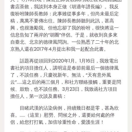
書店茶敘，我談到本身正做《胡適年譜長編》。我反
復吩咐陳師長教師：此事雖從事多年，但尚未最后定
稿，萬萬不要傳出往。陳師長教師聽到此訊，甚高
興，也很激勵我。但他忘卻了我的吩咐，很快將這一
信息告知了兩岸的“胡圈”伴侶。于是，就收到良多來
自臺北、北京的德律風問詢。一位熟悉了二十年的北
京熟人還在2017年4月提出和我一起配合此書。
話題再從頭回到2020年1月。1月16日，我致電出
書社的項目擔任人，講明這是春節前最后一個德律風
了，不談任務，只慶祝新年。無法，“天有意外風
云”……這之后的兩三個月，和社方聯絡接觸，重要是問
候、鼓勁，也不談任務。3月23日，我致函社方項目
擔任人，第一次談及書稿：
目睹武漢的沾染病例，持續幾日都是零，甚為欣
喜。……（這里）慰勞、問候之外，還要給何處的伴
侶，給您打打氣，加倍珍重性命，愛護生涯！