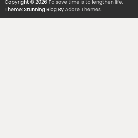
Copyright © 2026
To save time is to lengthen life.
Theme: Stunning Blog By
Adore Themes
.