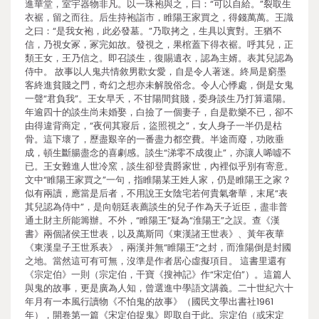
進華堂，室宇器物非凡。以一珠袍與之，曰：“可以自給。”裂取生
衣裾，留之而往。后生持袍詣市，睢陽王家買之，得錢萬萬。王識
之曰：“是我女袍，此必發墓。”乃取拷之，生具以實對。王猶不
信，乃視女冢，冢完如故。發視之，果棺蓋下得衣裾。呼其兒，正
類王女，王乃信之。即召談生，復賜遺衣，認為主婿。表其兒認為
侍中。 故事以人鬼共情敘男歡女愛，自是令人著迷。終局是窮墨
客終進貧賤之門，奇幻之想亦未解脫俗念。令人心悸處，倒是女鬼
一聲“君負我”。王女早夭，不甘陽間貧賤，委身談生乃打算還陽。
年逾四十的談生尚未婚娶，白撿了一個妻子，自是歡樂不已，卻不
由得違背商定，“夜伺其寢后，盜照視之”，女人身子一半仍是枯
骨。這下壞了，歷盡艱辛的一番盡力都空費。半途而廢，功敗垂
成，頓生斷腸盡念的喜劇感。談生“涕零不成復止”，亦讓人唏噓不
已。王女難進人世冷窯，談生卻登貴爵家世，內裡似乎別有寄意。
文中“睢陽王家買之”一句，指睢陽某王姓人家，仍是睢陽王之家？
似有兩讀，應當是后者，不用說王女陰宅若何貴氣奢華，末尾“表
其兒認為侍中”，是向朝廷表薦談生的兒子作為天子近臣，盡非普
通土財主所能籌辦。不外，“睢陽王”疑為“淮陽王”之誤。查《漢
書》兩個諸侯王世表，以及萬斯同《東漢諸王世表》、黃年夜華
《東漢皇子王世系表》，兩漢并無“睢陽王”之封，而淮陽倒是封國
之地。當然這可有可無，沒準是作者居心虛擬項目。 這書里還有
《宗定伯》一則（宗定伯，干寶《搜神記》作“宋定伯”）。這篇人
與鬼的故事，更是廣為人知，曾選進中學語文講義。二十世紀六十
年月有一本風行讀物《不怕鬼的故事》（國民文學出書社1961
年），開卷第一篇《宋定伯捉鬼》即取自于此。宗定伯（或宋定