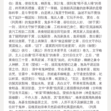
伯）遇鬼，便假充鬼，糊弄鬼，算計鬼，摸到鬼“唯不喜人唾”的畏
忌，終而將其禮服，還賣了一筆錢。這個頗具諧趣的故事講的是廢
除科學，是斗爭哲學，自是將人/鬼置于對峙面。論述不知不覺強
化了如許一種認知：別怕鬼，鬼比人傻，它玩不外你。 實在，在
《列異傳》的鬼故事里，鬼多半不傻，卻往往比人好。《鮮于冀》
一則，清河太守鮮于冀建公廨，工程未竣已身亡。審計官員誣稱其
貪污工程款二百萬，表奏朝廷籍沒田宅奴僕，將其家人流徙邊境。
進了陽間的鮮于冀，以鬼顯形，為洗刷臭名，進府核賬，查出審計
者枉法貪匿。于是上表陳言，痛斥“偷盜狠鄙”之輩，后任太守亦以
實諜報上。成果，“詔下，還冀西河田宅老婆焉”。此則《御覽》
《廣記》俱引，《廣記》所存文本更早見《水經注》卷九，文字略
詳。主人公自書“臣不堪鬼言”的奏章，交付后任太守，之后，“便
東南往三十里，車馬皆滅，不復見”如此。此句甚妙，幽緲之象令
人神醉。 又有《欒侯》一則，描寫鬼有變幻之趣，無為平易近除
害之功。其曰： 漢中有鬼神欒侯，常在承塵上，喜食鲊菜，能知
吉兇。甘露中，年夜蝗起，所經處禾稼輒盡。太守遣使告欒侯，祀
以鲊菜。侯謂吏曰：“蝗蟲大事，輒當除之。”言訖，翕然飛出。吏
仿髴其狀類鳩，聲如水鳥。吏還，具白太守。即果有眾鳥億萬，來
食蝗蟲，斯須皆盡。 文中“承塵”指房梁上遮擋塵埃的布幔（古時衡
宇沒有天花板）。“鲊菜”即腌制食品。欒侯亦鬼亦神（神是鬼的正
面修辭），不作人形，為鳥形。其“翕然飛出”，喚來億萬飛鳥捕食
蝗蟲，為蒼生抵御蟲害之災。 古時，人所不克不及解困之難，往
往祈于鬼神，這種原始崇奉天然蔚成禋祀萬靈的風尚。 《列異