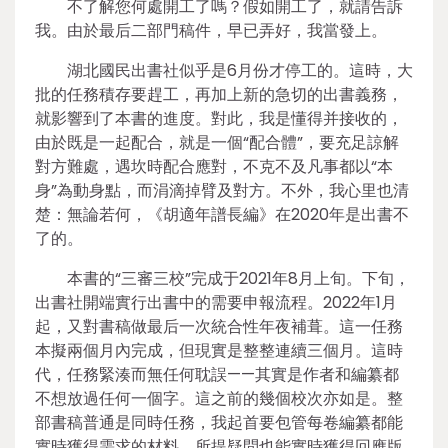
不了解您何處開工了嗎？假如開工了，就請告訴
我。由於最后二部門稿件，早已弄好，我當發上。
湖北國民出書社似乎是6月份才停工的。這時，大
批的任務積存要趕工，再加上新的急切的出書義務，
就影響到了本書的進度。對此，我是懂得并接收的，
由於既是一起配合，就是一個“配合體”，要充足諒解
對方難處，遇坎時配合應對，不克不及凡事都以“本
身”為動身點，而涓滴掉臂及對方。不外，我心里也清
楚：無論若何，《胡適年譜長編》在2020年是出書不
了的。
本書的“三審三校”完成于2021年8月上旬。下旬，
出書社開端實行出書中的需要申報流程。2022年1月
起，又對書稿做最后一次統合性年夜補葺。這一任務
本擬兩個月內完成，但現實是整整連續三個月。這時
代，任務緊湊而無任何耽誤——其實是作者和編纂都
不想放過任何一個字。這之前的幾個校次亦如是。整
部書稿普通是同時任務，我起首要包管每卷編纂都能
實時獲得需求的材料，所提疑問也能實時獲得回應版