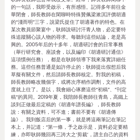
的一句話，我即受啟示，有所感悟。記得多年前往金
華閉會，師長教師在閑聊時特殊贊佩梁漱溟評價胡適
的“淺而明”三字，說梁氏捉住了胡適著作的特色。在
某次教員節聚宴中，耿師說研討汗青人物，必定要特
殊追蹤關心該人物的尋求。每聽到這些結論，老是高
興的。2005年后的十多年，胡適研討會的日常事務
（舉行研究會、座談會，以及編印《胡適研討通信》
這項慣例任務），都是在耿師領導下我來落實詳細任
務。這些任務普通是如許停止的：耿師提出假想后我
草擬有關文件，然后請師長教師核定。對我的初稿，
師長教師略改幾個字，或將次序稍作調劑，文件的高
度就上往了。是以，我會細心琢磨這些“初稿”、“刊定
稿”的異同。2019年夏，我陪師長教師往青島，高鐵上
談到正做最后定稿的《胡適年譜長編》，師長教師
說：有關之資料，可不進；書前不要有《胡適傳
論》。我到飯店后的第一事，就是將這兩筆記在筆記
本上，并記道：“第一條，予之啟示是，資料必定要精
練，亦即耿師幾回再三誇大之‘剪裁’，譜主自己的資料