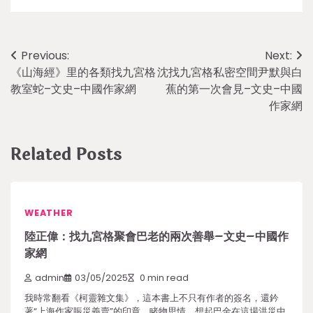
Post
Previous:
Next:
《山海經》里的各類找九宮格
沈找九宮格私密空間尹默與白
navigation
教室蛇–文史–中國作家網
蕉的第一次會見–文史–中國
作家網
Related Posts
WEATHER
陸正偉：找九宮格聚會巴老的兩次善舉–文史–中國作
家網
admin
03/05/2025
0 min read
我時常翻看《柯靈雜文集》，這本書上不只有作者的簽名，還鈐
著“上海作家賑災義賣”的印章。睹物思情，想起巴金在這場洪災中