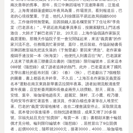
兩次善舉的舊事。 那年，長江中舞蹈場地下流連降暴雨，泛濫成
災。上海青浦縣蓮盛鄉以年夜局為重，炸壩泄洪。看到報道后，巴
老的心境很繁重。于是，他托人到徐匯區平易近政局捐錢5000
元。工作做得悄無聲氣。后因捐錢人簽名欄里留下了住址和“李堯
棠（巴老原名）”，平易近政局處事員事后，按圖索驥找上門送感
激信，大師才了解巴老捐了款。 20天后，上海作協倡議作家賑災
義賣運動。那幾天作協院子里一會兒鬧猛起來，來送“義賣書”的作
家川流不息。任務職員忙著掛號、蓋印，然后裝箱。作協副秘書長
宗舞蹈教室福先把送失落的《于無聲處》要回來“濟急”。老作家秦
瘦鷗手邊沒留一本《秋海棠》，他便托人到書店往“淘”。巴老讓家
人送來了噴鼻港三聯書店出書的《隨想錄》限印編號本，后來這本
088號《隨想錄》成了讀者追捧的熱門。此外，巴老還送來了國民
文學出書社的藍布封面《家》《春》《秋》。巴老獻出了7個種類
的圖書，書上都簽名并鈐章。 不久后，“上海百名作家賑災義賣簽
名本”運動在南京東路新華書店拉開年夜幕。讀者如潮流般涌進營
業年夜廳，店堂柜臺周圍和長條桌兩旁人頭攢動。那天，羅洛、王
安憶、葉辛、瑜伽場地趙長天、趙麗宏、陳村、王小鷹、程乃珊、
毛時安等作家忙著簽售，連演員、作家白楊也拿著筆在人堆里忙
著。巴老的“義賣”因場地擁堵，改在二樓會議室停止。采取限流進
場。底本發20張進場券，但熱忱讀者難擋，成果又增了20多個
號。宗福先姑且充任“拍賣師”，每賣一本（套）書都顛末數十輪競
價才見分曉。輪到限印編號本《隨想錄》，居然冒出了9位競價
者，起價1000元，隨即就2000元，接著3000，4000……瑜伽場地