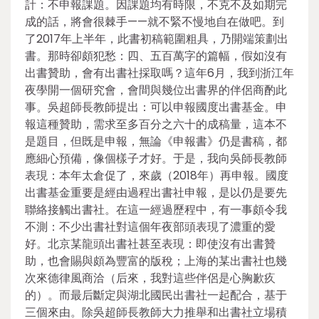
計：不申報課題。因課題均有時限，不克不及如期完
成的話，將會很棘手——就不緊不慢地自在做吧。到
了2017年上半年，此書初稿範圍粗具，乃開端策劃出
書。那時卻頗犯愁：四、五百萬字的篇幅，假如沒有
出書贊助，會有出書社採取嗎？這年6月，我到浙江年
夜學開一個研究會，會間與幾位出書界的伴侶商酌此
事。吳超師長教師提出：可以申報國度出書基金。申
報這種贊助，需求至多百分之六十的成稿量，這本不
是題目，但既是申報，無論《申報書》仍是書稿，都
應細心預備，像個樣子才好。于是，我向吳師長教師
表現：本年太倉促了，來歲（2018年）再申報。國度
出書基金重要是經由過程出書社申報，是以仍是要先
聯絡接觸出書社。在這一經過歷程中，有一事頗令我
不測：不少出書社對這個年夜部頭表現了濃重的愛
好。北京某龍頭出書社甚至表現：即使沒有出書贊
助，也會賜與頗為豐富的版稅；上海的某出書社也幾
次來德律風商洽（后來，我對這些伴侶是心胸歉疚
的）。而最后斷定與湖北國民出書社一起配合，基于
三個來由。除吳超師長教師大力推舉和出書社立場積