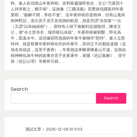
時。秦人砍伐南山年夜梓樹。豈料斫處隨即愈合，文公“乃遣四十
人持斧斫之，猶不竭”，這就像《三國演義》寫曹操伐躍龍祠年夜
梨樹，“鋸解不開，斧砍不進”。這年夜梓樹亦是樹神，但有山鬼與
樹神對話，道出其不克不及抵御的軟肋，就是所謂“赤灰跋”一法
（又謂“以朱絲繞樹”）。當時有人樹下偷聽到這個陰招，陳述文
公，便“令士皆赤衣，隨所斫以灰跋”。年夜梓樹被斫斷，即化為
牛，躥進水中。這頭健碩而急躁的年夜牛被稱作“怒特”。秦人立怒
特祠，就是祭奠年夜梓樹化作的年夜牛，其祠立于武都故道縣（這
地名有歧說，這里不會商），年夜致說來離著陳倉山不遠。這個由
樹神轉化為牛神的故事亦見于史家著作，裴骃《史記集解》、張守
節《史記公理》等都有引錄。…
Search
Search
測試文章 – 2025-12-09 10:11:03