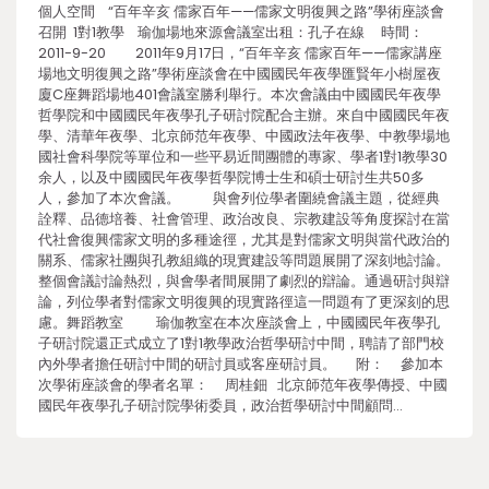
個人空間 “百年辛亥 儒家百年——儒家文明復興之路”學術座談會
召開 1對1教學 瑜伽場地來源會議室出租：孔子在線 時間：
2011-9-20 2011年9月17日，“百年辛亥 儒家百年——儒家講座
場地文明復興之路”學術座談會在中國國民年夜學匯賢年小樹屋夜
廈C座舞蹈場地401會議室勝利舉行。本次會議由中國國民年夜學
哲學院和中國國民年夜學孔子研討院配合主辦。來自中國國民年夜
學、清華年夜學、北京師范年夜學、中國政法年夜學、中教學場地
國社會科學院等單位和一些平易近間團體的專家、學者1對1教學30
余人，以及中國國民年夜學哲學院博士生和碩士研討生共50多
人，參加了本次會議。 與會列位學者圍繞會議主題，從經典
詮釋、品德培養、社會管理、政治改良、宗教建設等角度探討在當
代社會復興儒家文明的多種途徑，尤其是對儒家文明與當代政治的
關系、儒家社團與孔教組織的現實建設等問題展開了深刻地討論。
整個會議討論熱烈，與會學者間展開了劇烈的辯論。通過研討與辯
論，列位學者對儒家文明復興的現實路徑這一問題有了更深刻的思
慮。舞蹈教室 瑜伽教室在本次座談會上，中國國民年夜學孔
子研討院還正式成立了1對1教學政治哲學研討中間，聘請了部門校
內外學者擔任研討中間的研討員或客座研討員。 附： 參加本
次學術座談會的學者名單： 周桂鈿 北京師范年夜學傳授、中國
國民年夜學孔子研討院學術委員，政治哲學研討中間顧問…