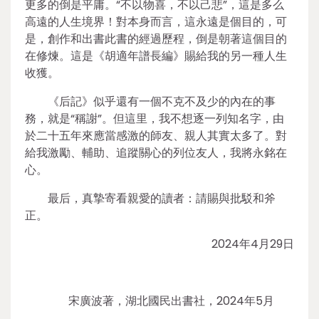
更多的倒是平庸。“不以物喜，不以己悲”，這是多么
高遠的人生境界！對本身而言，這永遠是個目的，可
是，創作和出書此書的經過歷程，倒是朝著這個目的
在修煉。這是《胡適年譜長編》賜給我的另一種人生
收獲。
《后記》似乎還有一個不克不及少的內在的事
務，就是“稱謝”。但這里，我不想逐一列知名字，由
於二十五年來應當感激的師友、親人其實太多了。對
給我激勵、輔助、追蹤關心的列位友人，我將永銘在
心。
最后，真摯寄看親愛的讀者：請賜與批駁和斧
正。
2024年4月29日
宋廣波著，湖北國民出書社，2024年5月