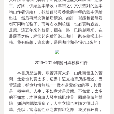
主。好比，供給藍本階段（年譜之引文供查對的藍本
均由作者供給），我起首將每卷最前半年的藍本供給
出往，然后再漸次彌補后續的。如許，就能包管每卷
都可同時任務了。而每次收到校樣，也必實時處置、
反應。這五年來的校樣，摞在一路，已跨越兩米。在
最嚴重之時，經常起床后即泡上咖啡，趴在校樣上任
務。我有時想，這套書，是用咖啡和茶“泡”出來的！
2019-2024年關日與校樣相伴
本書所歷波折、艱苦其實太多，由此而發生的苦
悶、焦憂也其實太多，這盡非這支拙筆所能盡述。盡
管這般，卻也無悔無怨——做本身愛好做的事，其實
是一種幸福。人生，不如意才是常態。不如意，太多
的不如意，才更會讓人發生銘肌鏤骨，回腸蕩氣的體
驗！如許的體驗增多了，人生立場也會隨之得以升
華。是以，當這套性命之書排印之際，我沒有狂喜，