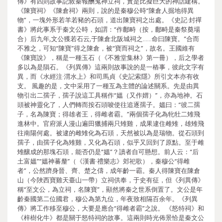
傳》有四則故事記敘秦報酬鬼神立祠，實是比擬巨大的神話建構。
《陳寶祠》《陳倉祠》兩則，說的是秦穆公時“陳倉人掘地得異
物”，一塊外形若羊若豬的石頭，道出陳寶祠之出處。《史記·封禪
書》將此事系于秦文公時，如謂：“作鄜畤（按，鄜畤是秦祭奠場
合）后九年,文公獲若石云,于陳倉北阪城祠之……命曰陳寶。”合而
不雅之，可知“陳寶”得之陳倉，被“寶而祠之”，故名。王國維有
《陳寶說》，稱是一種玉石（《不雅堂集林》第一冊），后之學者
多以為是隕石。《列異傳》這兩則故事說的是一樁事，彼此文字有
異，而《水經注·渭水上》和司馬貞《史記索隱》所引文本亦有收
支。 風趣的是，文中采用了一種互為主體的論述關系。先是由異
物引出二孺子，孺子說這工具稱作“媼（又作媦）”，亦為地神。石
頭被神靈化了，人們轉而按石頭唆使往追逐孺子。媼曰：“彼二孺
子，名為陳寶；得雄者王，得雌者霸。”兩個孺子化為牝牡二雉飛
進林中。官府派人漫山遍田獵捕兩只雉雞，成果逮住雌雉，雄雉飛
往南陽何處。被逮的雌雉化為石頭，天然被以為是瑞物。從石頭到
孺子，由孺子化為雉雞，又化為石頭，似乎又回到了原點。至于雌
雉釀成的那塊石頭，能否仍是“媼”？讀者自可懸想。前人云：“后
土富媼”“媼神蕃釐”（《漢書·禮樂志》郊祀歌），秦穆公“得雌
者”，公然躋身晉、齊、楚之儔，成年齡一霸。秦人得陳寶在陳倉
山（今陜西寶雞天臺山一帶）立祠供奉，于史有征，但《列異傳》
稱“至文公，為立祠，名陳寶”，顯然將秦之世系倒置了。文公是年
齡秦國第二位國君，穆公為第九位，年夜致相隔百余年。《列異
傳》將工作移至穆公，大要是應合“得雌者霸”之說。 《怒特祠》和
《梓樹化牛》都是關于怒特祠的故事。這兩則時光佈景恰是秦文公