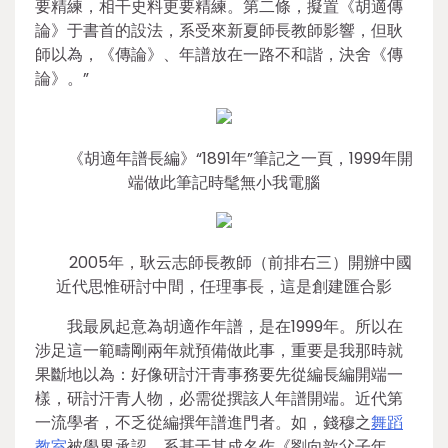
要精練，相干史料更要精練。第二條，擬置《胡適傳
論》于書首的設法，系受來新夏師長教師影響，但耿
師以為，《傳論》、年譜放在一路不和諧，決舍《傳
論》。”
《胡適年譜長編》“1891年”筆記之一頁，1999年開
端做此筆記時髦無小我電腦
2005年，耿云志師長教師（前排右三）開辦中國
近代思惟研討中間，任理事長，這是創建匯合影
我最夙起意為胡適作年譜，是在1999年。所以在
涉足這一範疇剛兩年就預備做此事，重要是我那時就
果斷地以為：好像研討汗青事務要先從編長編開端一
樣，研討汗青人物，必需從撰該人年譜開端。近代第
一流學者，不乏從編撰年譜進門者。如，錢穆之
舞蹈
教室
被學界承認，系基于其成名作《劉向歆父子年