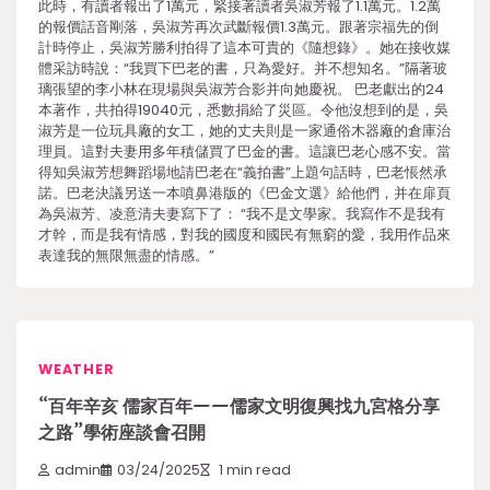
此時，有讀者報出了1萬元，緊接著讀者吳淑芳報了1.1萬元。1.2萬
的報價話音剛落，吳淑芳再次武斷報價1.3萬元。跟著宗福先的倒
計時停止，吳淑芳勝利拍得了這本可貴的《隨想錄》。她在接收媒
體采訪時說：“我買下巴老的書，只為愛好。并不想知名。”隔著玻
璃張望的李小林在現場與吳淑芳合影并向她慶祝。 巴老獻出的24
本著作，共拍得19040元，悉數捐給了災區。令他沒想到的是，吳
淑芳是一位玩具廠的女工，她的丈夫則是一家通俗木器廠的倉庫治
理員。這對夫妻用多年積儲買了巴金的書。這讓巴老心感不安。當
得知吳淑芳想舞蹈場地請巴老在“義拍書”上題句話時，巴老悵然承
諾。巴老決議另送一本噴鼻港版的《巴金文選》給他們，并在扉頁
為吳淑芳、凌意清夫妻寫下了： “我不是文學家。我寫作不是我有
才幹，而是我有情感，對我的國度和國民有無窮的愛，我用作品來
表達我的無限無盡的情感。”
WEATHER
“百年辛亥 儒家百年——儒家文明復興找九宮格分享
之路”學術座談會召開
admin
03/24/2025
1 min read