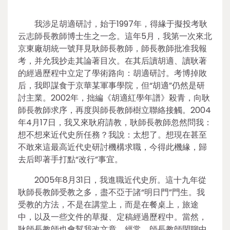
我涉足胡適研討，始于1997年，得緣于擬投考耿
云志師長教師博士生之一念。這年5月，我第一次來北
京東廠胡統一號拜見耿師長教師，師長教師批准我報
考，并允我抄走其論著目次。在其后讀胡適、讀耿著
的經過歷程中立定了學術路向：胡適研討。考博掉敗
后，我即謀食于京華某軍事學院，但“胡適”仍然是研
討主業。2002年，拙編《胡適紅學年譜》殺青，向耿
師長教師求序，再度與師長教師樹立聯絡接觸。2004
年4月17日，我又來耿府請教，耿師長教師忽然問我：
想不想來近代史所任務？我說：太想了。想現在甚至
不敢來這最高近代史研討機構求職，今得此機緣，歸
去后即著手打點“改行”事宜。
2005年8月31日，我進職近代史所。這十九年從
耿師長教師受教之多，盡不亞于諸“明日門”門生。我
受教的方法，不是在講堂上，而是在餐桌上，旅途
中，以及一些文件的草擬、定稿經過歷程中。當然，
耿師長教師也會幫我改文章。經常，師長教師閑聊中