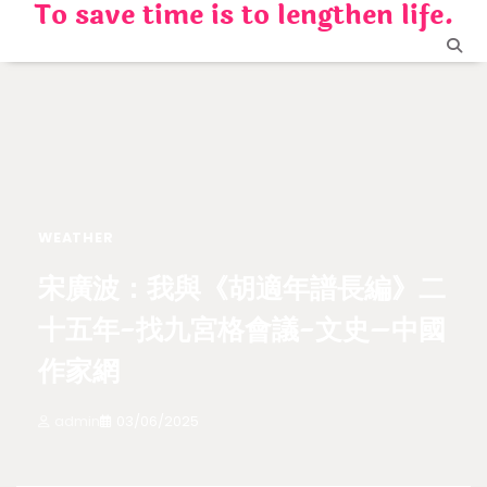
To save time is to lengthen life.
Skip
to
content
WEATHER
宋廣波：我與《胡適年譜長編》二
十五年-找九宮格會議-文史–中國
作家網
admin
03/06/2025