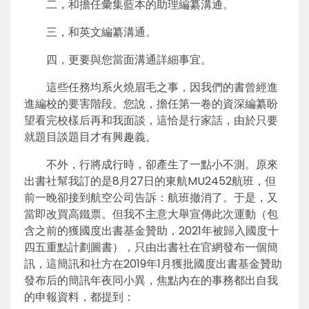
二，和擔任彙集藍本的助理編纂溝通。
三，和英文編纂溝通。
四，更要與您當面溝通詳細事宜。
這些任務均系火燒眉毛之事，因我們的書曾經進
進編校的要害階段。您說，擔任第一卷的資深編纂盼
望看完校樣后再和我面談，這恰是行家話，由於只要
就題目談題目才有興趣義。
不外，行將成行時，卻產生了一點小不測。原來
出書社幫我訂的是8月27日的東航MU2452航班，但
前一晚卻接到航空公司告訴：航班撤消了。于是，又
當即改買高鐵票。但我不主意大舉宣傳此次運動（包
含之前的獲國度出書基金贊助，2021年被歸入國度十
四五重點計劃圖書），只由出書社在官網發布一個簡
訊，這簡訊和社方在2019年1月獲批國度出書基金贊助
發布后的簡訊年夜同小異，焦點內在的事務都出自我
的申報資料，都提到：