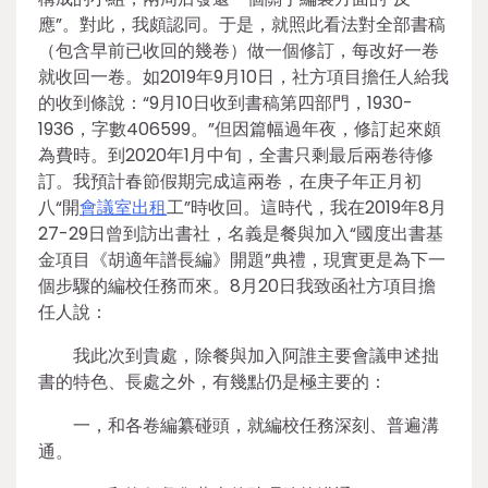
應”。對此，我頗認同。于是，就照此看法對全部書稿
（包含早前已收回的幾卷）做一個修訂，每改好一卷
就收回一卷。如2019年9月10日，社方項目擔任人給我
的收到條說：“9月10日收到書稿第四部門，1930-
1936，字數406599。”但因篇幅過年夜，修訂起來頗
為費時。到2020年1月中旬，全書只剩最后兩卷待修
訂。我預計春節假期完成這兩卷，在庚子年正月初
八“開
會議室出租
工”時收回。這時代，我在2019年8月
27-29日曾到訪出書社，名義是餐與加入“國度出書基
金項目《胡適年譜長編》開題”典禮，現實更是為下一
個步驟的編校任務而來。8月20日我致函社方項目擔
任人說：
我此次到貴處，除餐與加入阿誰主要會議申述拙
書的特色、長處之外，有幾點仍是極主要的：
一，和各卷編纂碰頭，就編校任務深刻、普遍溝
通。