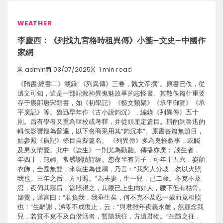
WEATHER
李慶西：《列找九宮格時租異傳》小箋–文史–中國作
家網
admin
03/07/2025
1 min read
《隋書·經書二》載錄“《列異傳》三卷，魏文帝撰”。原書已佚，從
遺文可知，這是一部記敘神異鬼魅故事的志怪書。其散佚篇什重要
存于幾部唐宋類書，如《初學記》《藝文類聚》《承平御覽》《承
平廣記》等。魯迅早年作《古小說鉤沉》，編錄《列異傳》五十
則。后有學者又重為輯校或考釋，并從頭厘定篇目。斟酌到魯迅的
輯佚影響最為普遍，以下會商采用其“鉤沉本”。原書各篇無題目，
姑參照《廣記》條目自擬篇名。 《列異傳》多為鬼怪敘事，或觸
及男女情愛。此中《談生》一則尤為動聽。傳播亦廣： 談生者，
年四十，無婦。常感謝讀詩經。忽夜半有男子，可年十五六，姿顏
衣飾，全國無雙，來就生為佳耦，乃言：“我與人分歧，勿以火照
我也。三年之后，方可照。”為夫妻，生一兒，已二歲。不克不及
忍，夜伺其寢后，盜照視之，其腰已上生肉如人，腰下但有枯骨。
婦覺，遂言曰：“君負我，我垂生矣，何不克不及忍一歲而竟相照
也！”生辭謝，涕零不成復止，云：“與君雖年夜義永離，然顧念我
兒，若貧不克不及自偕活者，暫隨我往，方遺君物。”生隨之往，