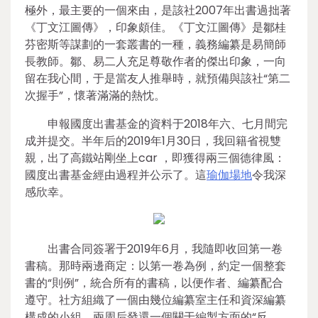
極外，最主要的一個來由，是該社2007年出書過拙著
《丁文江圖傳》，印象頗佳。《丁文江圖傳》是鄒桂
芬密斯等謀劃的一套叢書的一種，義務編纂是易簡師
長教師。鄒、易二人充足尊敬作者的傑出印象，一向
留在我心間，于是當友人推舉時，就預備與該社“第二
次握手”，懷著滿滿的熱忱。
申報國度出書基金的資料于2018年六、七月間完
成并提交。半年后的2019年1月30日，我回籍省視雙
親，出了高鐵站剛坐上car ，即獲得兩三個德律風：
國度出書基金經由過程并公示了。這
瑜伽場地
令我深
感欣幸。
出書合同簽署于2019年6月，我隨即收回第一卷
書稿。那時兩邊商定：以第一卷為例，約定一個整套
書的“則例”，統合所有的書稿，以便作者、編纂配合
遵守。社方組織了一個由幾位編纂室主任和資深編纂
構成的小組，兩周后發還一個關于編製方面的“反