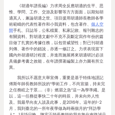
《胡適年譜長編》力求周全反應胡適的生平、思
惟、學問、工作、交游及影響等方方面面，以期知胡
適其人，兼論胡適之世。項目援用胡適師長教師各學
術範疇的代表性著作和小我資料，包含著作、
個人空
間
手札、日誌等，公私檔案、私家記敘、報刊雜志的
有關資料。對胡適文獻中不克不及斷定寫作年份的篇
目做了扎實的考據任務，以包管威望性；對已刊胡適
列傳、著作中的錯訛，亦逐一修訂之。力求表現當下
國內外胡適研討程度，并進而施展將來胡適研討必須
具備參考書之效能，在年譜撰著編製上亦力圖有所立
異。
我所以不愿意大舉宣傳，重要是基于特殊地謹記
傅斯年師長教師所說的“學術工作，不尚宣揚，持未完
之任務眩之于眾……（非）燃眉之急”這一為學準繩。是
以，這一任務從事快二十年的時辰，并未向外人性
及。我最早向友人談及此事，是2016年。這年的1-2
月，我到臺北的一所年夜學做為時兩個月的“拜訪學
人”。1月15日晚，陳宏正師長教師約我在敦化南路誠品