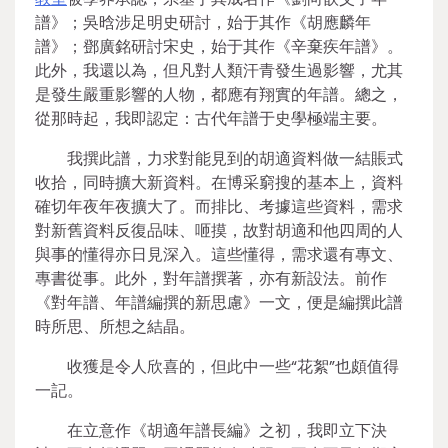
譜》；吳晗涉足明史研討，始于其作《胡應麟年
譜》；鄧廣銘研討宋史，始于其作《辛棄疾年譜》。
此外，我還以為，但凡對人類汗青發生過影響，尤其
是發生嚴重影響的人物，都應有翔實的年譜。總之，
從那時起，我即認定：古代年譜于史學極端主要。
我撰此譜，力求對能見到的胡適資料做一結賬式
收拾，同時擴大新資料。在博采窮搜的基本上，資料
確切年夜年夜擴大了。而排比、考據這些資料，需求
對新舊資料反復品味、咂摸，故對胡適和他四周的人
與事的懂得亦日見深入。這些懂得，需求還有專文、
專書從事。此外，對年譜撰著，亦有新設法。前作
《對年譜、年譜編撰的新思慮》一文，便是編撰此譜
時所思、所想之結晶。
收獲是令人欣喜的，但此中一些“花絮”也頗值得
一記。
在立意作《胡適年譜長編》之初，我即立下決