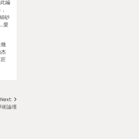
與此編
料，
細砂
…愛
未幾
的杰
巨匠
Next:
學術論壇