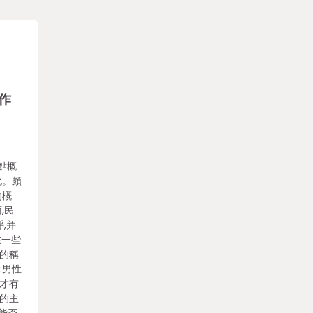
作
點概
化。頗
的概
,民
,并
在一些
性的稱
:男性
者才有
等的主