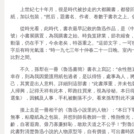
上世紀七十年月，很是時代被抄走的大都圖書，都發
紙，加以包裝，“然后，題書名、作者、卷數于書衣之上。
從時光看，此時代，書衣最早記敘的魯迅作品，是《中
號）小書展購置，為我購書之始。時負笈肄業，節衣縮食
動蕩，仍在手下，今余老矣，特器重之。”這節文字，一可
字后有時光氣溫：“時一九七三年十仲春二十一日晚。室內
比對之間。
不久，孫犁在一冊《魯迅書簡》書衣上寫記：“余性憨
幸存，則為我因愛護用紙包過者，是以得悟，處事為人，將
己，其實是出人意料。詳細到這部書：“此書厚重，并未包
人掃興，記得天祥有此本，即跑往買來，視為珍秘。本日得
選集》，因觸及人事，手札被刪落不少。看來孫犁對此不滿
接上去是一冊相干的《魯迅小說里的人物》：“本日下
無事，粘廢紙為之包裝。并想到師長教師一世，惟熱惟光
齡，自署遐壽。毋乃寡廉鮮恥，敢欺天道之不公乎！”對魯
此書對清楚魯迅小說的人物原型等，自有價值，可出書時因先