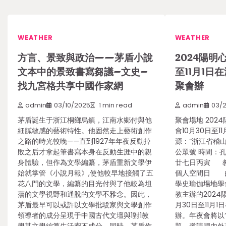
WEATHER
WEATHER
方言、景致與政治——茅盾小說
2024陽明
文本中的景致書寫芻議–文史–
至11月1日
找九宮格共享中國作家網
聚會辦
admin
03/10/2025
1 min read
admin
03/
茅盾誕生于浙江桐鄉烏鎮，江南水鄉付與他
聚會場地 202
細膩敏感的藝術特性。他固然走上藝術創作
會10月30日至1
之路的時光較晚——直到1927年年夜反動掉
源：“浙江省稽
敗之后才拿起筆書寫本身在反動生涯中的親
公眾號 時間：
身體驗，但作為文學編纂，茅盾重新文學伊
廿七日丙寅 教學
始就掌管《小說月報》,使他較早地接觸了五
個人空間日 
花八門的文學，編纂的目光付與了他較為坦
學史瑜伽場地學
蕩的文學視野和通脫的文學不雅念。因此，
教主辦的2024
茅盾最早可以或許以文學批駁家與文學創作
月30日至11月
領導者的成分呈現于中國古代文壇與1對1教
辦。年夜會將以