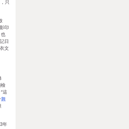
棟，只
啟
影印
。也
記日
衣文
佛
翻檢
”這
一
舞
但
3年