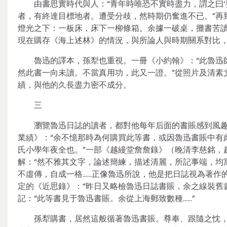
由書思實時代與人：“青年時唯恐不實時盡力，謂之曰‘
者，有終達目標地者。遭受分歧，然時期仍奮進不已。”再
燈光之下：一板床，床下一柳條箱。余據一破桌，攤書苦讀
現在購存《海上述林》的情況，與所論人與時期關系對比
魯迅的譯本，孫犁也重視。一冊《小約翰》：“此魯迅
然此書一向未讀。不當真用功，此又一證。”從照片及清素
績，與他的久長盡力密不成分。
三
瀏覽魯迅日誌的讀者，都對他每年后面的書賬感到風趣
業績》：“余不憶那時為何購買此等書，或因魯迅書賬中有
氏小學年夜全也。”一部《越縵堂詹詹錄》（晚清李慈銘，
解：“然不雅其文字，論述簡練，描述清麗，所記事端，均
不虛傳，自成一格……正像魯迅所說，他是把日誌視為著作
定的《近思錄》：“昨日又略檢魯迅日誌書賬，余之線裝舊
記：“此等書見于魯迅書賬。余從上海郵致數種……”
孫犁購書，居然這般循著魯迅書賬。尊奉、跟隨之忱，