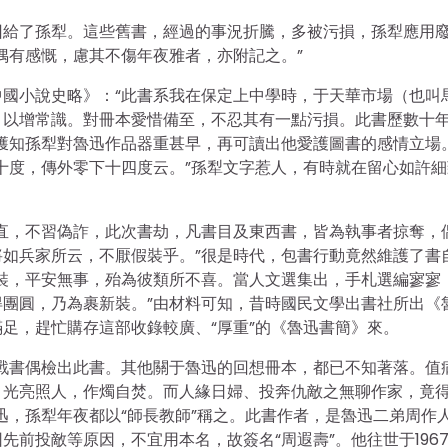
回給了孫犁。這些舊書，經過的事況折騰，多被污損，孫犁應用
偶有感慨，慮其不傷年夜雅者，亦附記之。”
國小說史略》：“此書系我在保定上中學時，于天華市場（也叫
，以增常識。對冊本愛惜備至，不忍其有一點污損。此書歷數十
獲知孫犁對魯迅作品器重甚早，再可讀出他愛護圖書的感情立場
十度，傳外零下十四度云。”孫犁文字惹人，有時就在留心如許細
直，不習偽詐，此次書劫，凡書目及東西書，皆為執事者掠奪，
如兵家所云，不厭假裝乎。”很是時代，包書行動竟然維護了書
裝，平安無事，殆為彼類所不喜。當人文選集出，手札選編寥寥
團圓，乃為裹新裝。”由材料可知，昔時國民文學出書社所出《
足，趕忙購存這部收錄較廣、“厚重”的《魯迅書簡》來。
戰書偶檢出此書。其他關于魯迅的回想冊本，都已不知著落。值
，光亮照人，作燭自焚。而人緣日婦、投奔仇敵之無聊作家，竟
迅，孫犁年夜都以“師長教師”稱之。此書作者，是魯迅二弟周作
前投敵等原因，不宜用本名，故簽名“周遐壽”。他往世于196