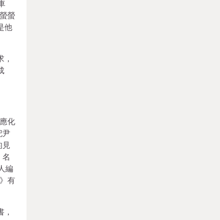
車
螢螢
是他
求，
成
應化
記尹
的見
，名
人編
》有
書，