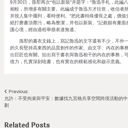
9月30日，孫犁再次“包以新裝”并題字：“魯迅手札，此
相較，所增多有關主要。此編成于魯迅方才往世，收信者
并按人集中擺列，看時便利。”把此書特殊優長之處，價值
紙打磨書頂塵污，略為整潔，并包以新裝。”記敘頗有畫面
護心境，經由過程舉措表達無遺。
孫犁的書衣文錄上，寫記魯迅的文字還有不少，不外
的久長堅持高東西的品質創作的作家。由文字、內在的事
出巨匠也有關。拈出寫于書衣與魯迅相干的內在的事務，
借力，扎實深刻唸書，也有實在的模範感化和啟示意義。
Post
Previous:
允許：不受拘束與平安：數據找九宮格共享空間跨境活動的中
navigation
劃
Related Posts