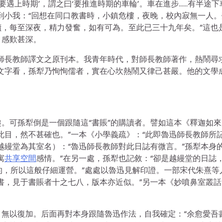
要遇上時期’，謂之曰‘要推進時期的車輪’。車在進步……有半途下
到小我：“回想在同口教書時，小鎮危樓，夜晚，校內寂無一人。
，每至深夜，精力發奮，如有可為。至此已三十九年矣。”這也
，感歎甚深。
師長教師譯文之原刊本。我青年時代，對師長教師著作，熱鬧尋
文字看，孫犁乃恂恂儒者，實在心坎熱鬧又律己甚嚴。他的文學
。可孫犁倒是一個跟隨這“書賬”的購讀者。譬如這本《釋迦如來
此目，然不甚確也。”一本《小學義疏》：“此即魯迅師長教師所
越縵堂為其室名）：“魯迅師長教師對此日誌有微言。”孫犁本身
寓
共享空間
感情。”在另一處，孫犁也記敘：“卻是越縵堂的日誌
的，所以這般仔細運營。”處處以魯迅見解印證。一部宋代朱熹等
書，見于書賬者十之七八，版本亦近似。”另一本《妙噴鼻室叢話
無以復加。后面再對本身跟隨魯迅作法，自我確定：“余愈愛吾