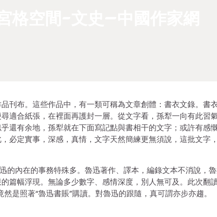
宮格空間-文史–中國作家網
作品刊布。這些作品中，有一類可稱為文章創體：書衣文錄。書
便尋適合紙張，在裡面再護封一層。從文字看，孫犁一向有此習
似乎還有余地，孫犁就在下面寫記點與書相干的文字；或許有感
此，必定實事，深感，真情，文字天然簡練更無須說，這批文字
魯迅的內在的事務特殊多。魯迅著作、譯本，編錄文本不消說，魯
的篇幅浮現。無論多少數字、感情深度，別人無可及。此次翻讀
竟然是照著“魯迅書賬”購讀。對魯迅的跟隨，真可謂亦步亦趨。