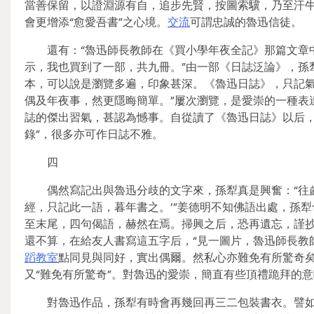
當善保留，以證淵源有自，追步先賢，按圖索驥，乃至汗牛充
會更增添“愈愛吾書”之心境。
交流
可謂忠誠的魯迅信徒。
還有：“魯迅師長教師在《買小學年夜全記》那篇文章
示，我也買到了一部，共九冊。”由一部《日誌泛論》，孫
本，可以說是瀏覽多遍，印象甚深。《魯迅日誌》，只記
偶及年夜事，然更隱晦簡單。”屢次瀏覽，是愛崇的一種表
誌的傑出習氣，甚認為憾事。自從讀了《魯迅日誌》以后，
錄”，很多亦可作日誌不雅。
四
偶然寫記出與魯迅分歧的文字來，孫犁真是興奮：“往歲
經，只記此一語，暮年書之。’”姜德明不知佛語出處，孫
至末尾，四句偈語，赫然在焉。掃興之后，恐再遺忘，謹抄
還不算，在給友人書寫這五字后，“見一圖片，魯迅師長教師
蹈教室
點同見與同好，實出偶爾。然私心亦難免有所驚奇矣
又“難免有所驚奇”。對魯迅的愛崇，簡直有些頂禮跪拜的
對魯迅作品，孫犁有時會再幾回再三二包裝書衣。譬如《