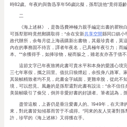
時82歲。年夜約與魯迅享年56歲比擬，孫犁說他“竟得遐
二
《海上述林》，是魯迅費神極力親手編定出書的瞿秋白譯
可孫犁那時竟然郵購取得：“余在安新
共享空間
縣同口鎮小
政代辦所，余每月從上海函購新出書物，其最珍貴者，莫這
內在的事務固不待言，譯者年夜名，已具極年夜引力；而
本。”“余獲得手，如捧珍物，秘而躲之，雖老友亦吝于借不
這節文字已年夜致將此書可貴水平和本身的愛護心境完
三七年寒假，攜之回里。值抗日狼煙起，余投身八路軍。
其裝幀精致者均不見，此書金字絨面，更難幸脫，從此不知
境，可以想見。風趣的是孫犁還對此書有設法：“余不信任
美裝幀吸引了偷兒，倒并非愛好書的好讀者。筆者認為，
盡管這般，上蒼仍是垂注愛書人的。1949年，在天津
來，對此書皆知傾慕而苦于不成得。”同來的友人笑著對孫
許，珍罕的《海上述林》又得獲在手。