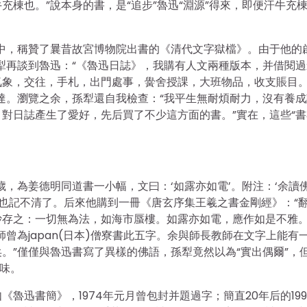
棟也。”說本身的書，是“追步”魯迅“淵源”得來，即便汗牛充
中，稱贊了曩昔故宮博物院出書的《清代文字獄檔》。由于他的
犁再談到魯迅：“《魯迅日誌》，我購有人文兩種版本，并借閱過
氣象，交往，手札，出門處事，黌舍授課，大班物品，收支賬目
達。瀏覽之余，孫犁還自我檢查：“我平生無耐煩耐力，沒有養成
對日誌產生了愛好，先后買了不少這方面的書。”實在，這些“書
，為姜德明同道書一小幅，文曰：‘如露亦如電’。附注：‘余讀
犁也記不清了。后來他購到一冊《唐玄序集王羲之書金剛經》：“
存之：一切無為法，如海市蜃樓。如露亦如電，應作如是不雅。
曾為japan(日本)僧寮書此五字。余與師長教師在文字上能有
。”僅僅與魯迅書寫了異樣的佛語，孫犁竟然以為“實出偶爾”，
意味。
魯迅書簡》，1974年元月曾包封并題過字；簡直20年后的199