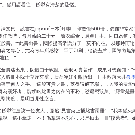
齡”。從用語看往，孫犁有清楚的愛憎。
文集。該書在japan(日本)印制，印數僅500冊，價錢非常昂
學任教時，每月薪給二十元，節衣縮食，購買冊本。同口為鎮，
般書。”“此書出書，國際提高常識分子，莫不向往。以那時而論
編者之專心，尤為青年所感謝；至于印刷，絕後盡后，國際尚無
雅也。”
全展述出來，惋惜由于戰亂，這般可貴著作，成果可想而知：“
家人將冊本躲于草屋夾壁，后為漢奸引敵拆出，冊本散落天井
教
落于何人之手。”這般可貴之書，落得這般下場，加入我的最愛
身為漢奸者，能領略此書之內在的事務，恐遭裂毀矣。”應當是冊
孫犁揣度，是明道見性之言。
的孫犁往造訪一位友人，竟然“見書架上插此書兩冊”。“我等從束
犁說，還不拿走一本！孫犁還不忍心，只是抽出一冊“較舊者”。