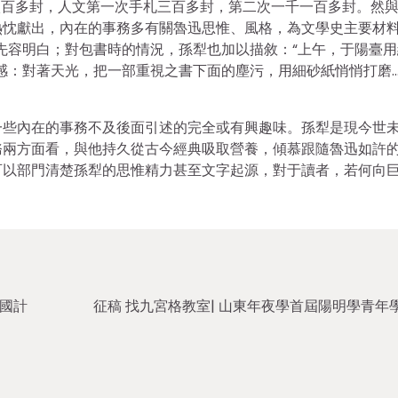
編八百多封，人文第一次手札三百多封，第二次一千一百多封。然
熱忱獻出，內在的事務多有關魯迅思惟、風格，為文學史主要材
先容明白；對包書時的情況，孫犁也加以描敘：“上午，于陽臺用
感：對著天光，把一部重視之書下面的塵污，用細砂紙悄悄打磨…
一些內在的事務不及後面引述的完全或有興趣味。孫犁是現今世
務兩方面看，與他持久從古今經典吸取營養，傾慕跟隨魯迅如許
可以部門清楚孫犁的思惟精力甚至文字起源，對于讀者，若何向
國計
征稿 找九宮格教室| 山東年夜學首屆陽明學青年