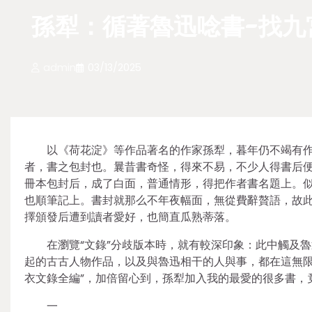
孫犁：循著魯迅唸書-找九
admin
03/13/2025
以《荷花淀》等作品著名的作家孫犁，暮年仍不竭有
者，書之包封也。曩昔書奇怪，得來不易，不少人得書后
冊本包封后，成了白面，普通情形，得把作者書名題上。
也順筆記上。書封就那么不年夜幅面，無從費辭贅語，故
擇頒發后遭到讀者愛好，也簡直瓜熟蒂落。
在瀏覽“文錄”分歧版本時，就有較深印象：此中觸及
起的古古人物作品，以及與魯迅相干的人與事，都在這無限
衣文錄全編”，加倍留心到，孫犁加入我的最愛的很多書，
一