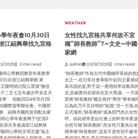
WEATHER
心學年夜會10月30日
女性找九宮格共享何故不宜
在浙江紹興舉找九宮格
稱“師長教師”?–文史–中國
家網
23/2025
0 min read
admin
03/18/2025
1 min read
4陽明心學舞蹈教室年夜教學
“師長教師”作為古代中國稱呼系統的焦
1月1日在浙江紹興舉辦 來
念之一,在日常社會寒暄中起到主要感
山王陽明研討院公眾號”微信
為吊詭的是,對于這一應用頻率這般高
孔子二五七五年歲次甲辰玄月
念,其確實內在卻存在宏大爭議。一方面
 耶穌2024年10月29
眾將“師長教師”概念視作“男性”專有稱呼
由國際儒學聯合會、中國哲
以為此乃不言自明的“知識”;另一方面,
會、紹興市國民當局配合家
正式場所,“師長教師”成為部門杰出女
陽明心學年夜會將于1交流0
呼。由此經常惹起社會上的軒然年夜波
1日在浙共享會議室江紹興舉
自然可稱“師長教師”,而女性只要杰出
“陽明心學與文明互鑒”為主
標準稱“師長教師”,這豈不是性別不服