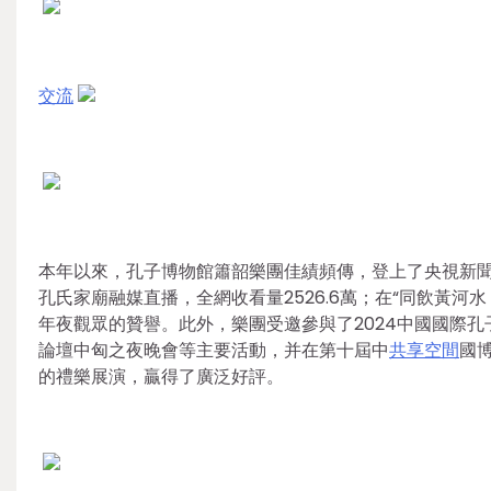
交流
本年以來，孔子博物館簫韶樂團佳績頻傳，登上了央視新聞
孔氏家廟融媒直播，全網收看量2526.6萬；在“同飲黃河
年夜觀眾的贊譽。此外，樂團受邀參與了2024中國國際
論壇中匈之夜晚會等主要活動，并在第十屆中
共享空間
國
的禮樂展演，贏得了廣泛好評。