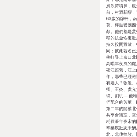
風吹荷噴鼻，嵐
前，村酒新醪，
63歲的稼軒，
著。桴鼓響應四
顏。他們都是蜚
移的抗金恢復壯
持久投閑置散，
同；彼此著名已
稼軒登上京口北
高唱年夜風的處
夜江照舊，江上
年，那些已經激
有幾人？張浚、
卿、王炎、虞允
璘、劉珙……他
們配合的芳華，
第二年的開禧北
共享會議室，空
耗費著年夜宋的
辛棄疾壯志未酬
北，北伐掉敗。