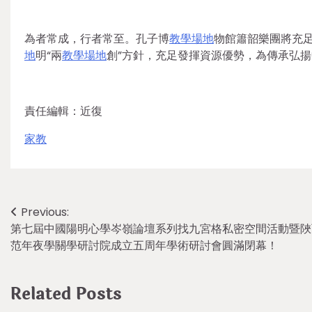
為者常成，行者常至。孔子博
教學場地
物館簫韶樂團將充
地
明“兩
教學場地
創”方針，充足發揮資源優勢，為傳承弘
責任編輯：近復
家教
Post
Previous:
第七屆中國陽明心學岑嶺論壇系列找九宮格私密空間活動暨陜
navigation
范年夜學關學研討院成立五周年學術研討會圓滿閉幕！
Related Posts