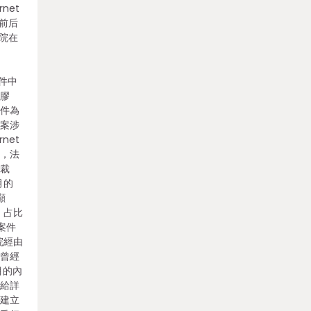
net
前后
法院在
案件中
爭膠
案件為
壞案涉
net
下，法
出裁
月的
顯
，占比
的案件
院經由
葛曾經
目的內
供給詳
的建立