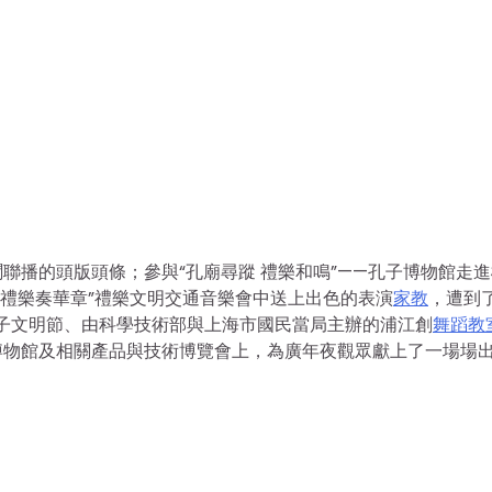
聯播的頭版頭條；參與“孔廟尋蹤 禮樂和鳴”——孔子博物館走
水 禮樂奏華章”禮樂文明交通音樂會中送上出色的表演
家教
，遭到
孔子文明節、由科學技術部與上海市國民當局主辦的浦江創
舞蹈教
博物館及相關產品與技術博覽會上，為廣年夜觀眾獻上了一場場