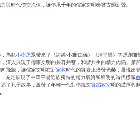
魅力與時代價
交流
值，讓傳承千年的儒家文明奏響古韻新聲。
器，為觀
小樹屋
眾帶來了《詩經·小雅·由儀》《清平樂》等原創雅
雅，深入展現了儒家文明的兼容并蓄，和諧共生的精力內涵。簫
推向飛騰，讓儒家文明在新
家教
時代的舞臺上煥發光榮，展現出
活動，充足展現了中華平易近族獨特的精力氣質和鮮明的時代標識
講述了孔子故事，激發了年輕一代對傳統文
舞蹈教室
明的濃厚興
氣。