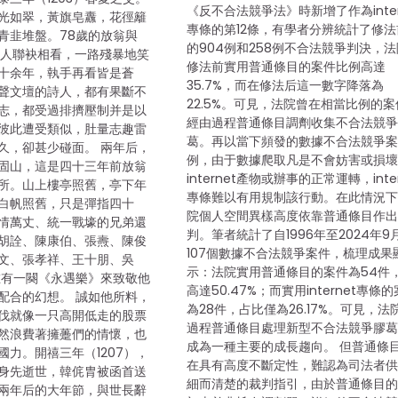
《反不合法競爭法》時新增了作為inter
光如翠，黃旗皂纛，花徑籬
專條的第12條，有學者分辨統計了修法
青韭堆盤。78歲的放翁與
的904例和258例不合法競爭判決，
兩人聯袂相看，一路殘暴地笑
修法前實用普通條目的案件比例高達
十余年，執手再看皆是蒼
35.7%，而在修法后這一數字降落為
聲文壇的詩人，都有果斷不
22.5%。可見，法院曾在相當比例的
志，都受過排擠壓制并是以
經由過程普通條目調劑收集不合法競
彼此遭受類似，肚量志趣雷
葛。再以當下頻發的數據不合法競爭
久，卻甚少碰面。 兩年后，
例，由于數據爬取凡是不會妨害或損
固山，這是四十三年前放翁
internet產物或辦事的正常運轉，inter
所。山上樓亭照舊，亭下年
專條難以有用規制該行動。在此情況
白帆照舊，只是彈指四十
院個人空間異樣高度依靠普通條目作
情萬丈、統一戰壕的兄弟還
判。筆者統計了自1996年至2024年9
胡詮、陳康伯、張燾、陳俊
107個數據不合法競爭案件，梳理成果
文、張孝祥、王十朋、吳
示：法院實用普通條目的案件為54件
唯有一闋《永遇樂》來致敬他
高達50.47%；而實用internet專條
配合的幻想。 誠如他所料，
為28件，占比僅為26.17%。可見，法
伐就像一只高開低走的股票
過程普通條目處理新型不合法競爭膠
然浪費著擁躉們的情懷，也
成為一種主要的成長趨向。 但普通條
國力。開禧三年（1207），
在具有高度不斷定性，難認為司法者
身先逝世，韓侂胄被函首送
細而清楚的裁判指引，由於普通條目
兩年后的大年節，與世長辭