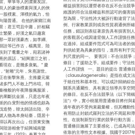
雷、華箏等人的濃重友誼。
權益損害則以運營者存在反不合法競
前人的豪放樸素與漢人的俠
維護的符合法規權益和所認可的傷害
一股樸素、渾樸的氣力，恰
型為限，守法性誇大被訴行動違背了
向陽普通。 在他的家鄉江南
例、行家教業原則或良性貿易通例所
景：君王茍且中庸，奸相竊
任務，錯誤則表征著原告具有損害別
士繁榮，好漢之氣日趨衰
的客觀居心或因違背個人工作謹慎任
那一眾好漢豪杰，如李綱、
在過掉。組成要件范式可為司法者的
胡詮等已作古，楊萬里、陸
判供給更為具象的指引，進而有利于
疾到了耄耋之年，宛若諸神
判尺度的同一。 要害詞：不合法競爭
熹的原話，“紹興渡江之初，
條目；了援助之手。組成要件；守法
看現在，是幾多衰氣。” 慶
人工作謹慎 一、題目的提出 普通條
），“射雕”元年，朱熹謝世。
（clausulageneralis）是指在成文
正在衝擊朱熹、主推慶元黨
于統任性和基本性、可以或許歸納綜
諸多門人不敢上門吊唁。韓
關系共通屬性、具有廣泛領導共享空
秦檜般的年夜降服佩服派，
的條目。在反不合法競爭法（以下簡稱
的果斷抗金派，只是志年夜
法”）中，實小樹屋用普通條目將付與
派的白叟對他的情感也頗為
過年夜的不受拘束裁量權，但其機動
伐造勢，韓太師請出陸、辛
有用防止封鎖式羅列立法的不周延和
號人物為本身站臺，隱居十
性。在規制新型行業的競爭行動方面
得以再次出山，任浙東安撫
普通條目施展了主要感化，已成為司
與陸游相會于紹興城南鑒
依靠的主導性文本根據。我國于2017
泰三年（1203）春夏之交。