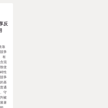
享反
用
依靠
法競爭
、有
的含混
，致使
對峙性
法競爭
法的基
用普通
害、守
評判被
施展著
效能，