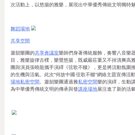
次活動上，以悠揚的雅樂，展現出中華優秀傳統文明獨特
舞蹈場地
共享空間
簫韶樂團的
共享會議室
樂師們身著傳統服飾，奏響八音樂
目，雅樂旋律古樸，樂聲悠揚，既威嚴莊重又不掉清爽高
團與演員張曉龍攜手演繹《弦歌不輟》，更是將活動氛圍
的生機與活氣。此次“何故中國·弦歌不輟”網絡主題宣傳
場地
私密空間
。簫韶樂團通過雅
私密空間
樂的演繹，生動
為中華優秀傳統文明的傳承與發
講座場地
展注進了新的活