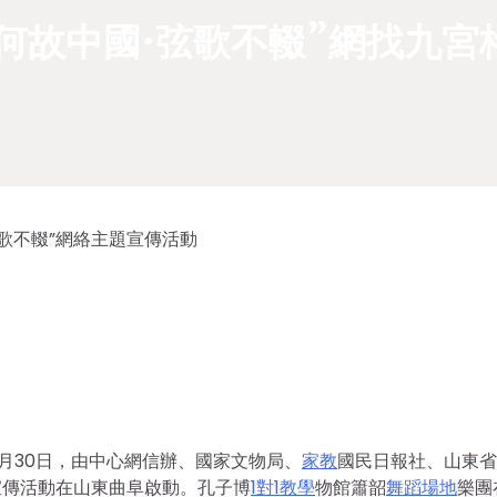
何故中國·弦歌不輟”網找九宮
弦歌不輟”網絡主題宣傳活動
1月30日，由中心網信辦、國家文物局、
家教
國民日報社、山東省
宣傳活動在山東曲阜啟動。孔子博
1對1教學
物館簫韶
舞蹈場地
樂團