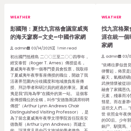
WEATHER
WEATHER
彭國翔：夏找九宮格會議室威夷
找九宮格聚
的海天寥廓–文史–中國作家網
涯在統一個
家網
admin
03/14/2025
1 min read
初出國門抵檀島 二〇〇三至二〇〇四學年，
admin
03/
經安泰哲（Roger T. Ames）傳授提名，
“依稀往夢似曾見
夏威夷年夜學一個專門委員會投票，我取得
律響起，佈景是
了夏威夷年夜學客座傳授的職位，開啟了我
蔽天，氣概磅礴
活著界范圍內分歧國度和地域擔負客座傳
武俠情懷被從頭
授、拜訪學者和研討員的經過的事況。夏威
融會了家國恩仇
夷是我“四海為學”在國外的第一站。 這個客
元素，殘暴而冷
座傳授職位的全稱，叫作“安德魯斯講席特聘
彗星。而在蒼莽
傳授”（Arthur Lynn Andrews Chair
這些文人們…… 
Distinguished Visiting Professor），是
世 依照金年夜
為了留念夏威夷年夜學文理學院首任院長安
的00后。少年
德魯斯（Arthur Lynn Andrews）而建立
銅尸、馴寶馬、
的。該講席凡是由亞太地域的學者擔負，不