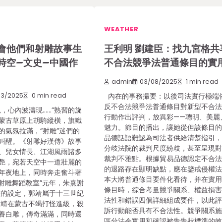
WEATHER
會他們和射雕故事生
王利明 劉建臣：找九宮格共
時空–文史–中國作
不合法競爭法普通條目的實
admin
03/08/2025
1 min read
03/2025
0 min read
內在的事務撮要：以後司法實行極端
反不合法競爭法普通條目對新型不合
，心內波濤現……”熟習的旋
行動作出評判，放異彩——聰明、美麗
蒙古草原上胡騎縱橫，旗幟
魅力。節目的播出，讓她從但該條目
的氣氛拉滿，“射雕”迷們的
品德話語難認為司法者供給清楚指引
叫醒。《射雕好漢傳》故事
分歧法院的裁判尺度紛歧，甚至呈現
、兒女情長、江湖風雨諸多
裁判不雅點。根據貿易品德認定不合
艷，宛若天空中一道壯麗的
的退路存在顯明缺點，應在鑒戒侵權
年夜地上，同時奔走奮斗著
本大將普通條目要件化看待，并在實
“射雕舞蹈教室”元年，朱熹謝
條目時，綜合考量競爭關系、權益損
俠的設定，郭靖屬于十三世紀
法性和錯誤四個詳細組成要件，以此
郭靖在蒙古不竭打怪進級，殺
訴行動能否具有不合法性。競爭關系
養白雕，傳奇滿滿，同時還
區分法令實用和確認被告告狀標準的