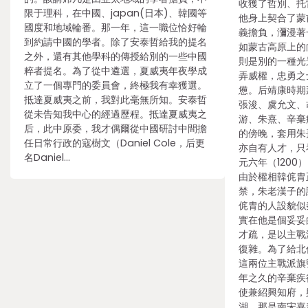
收獲了哲別、托
限于理科，在中國、japan(日本)、韓國等
他身上契合了蒙
國度和地域輪番。那一年，這一職位恰好輪
義擔負，瀰漫著
到約請中國的學者。除了安泰哲給我的提名
如蒙古高原上的
之外，還有其他學科的傳授給別的一些中國
則是別的一種光
粹者提名。為了從中遴選，夏威夷年夜學成
弄威權，忠勇之
立了一個專門的委員會，終極我有幸獲選。
憊。后靖康時期
抵達夏威夷之前，我對此毫無所知。安泰哲
張浚、虞允文、
從未告知我中心的經過歷程。抵達夏威夷之
游、朱熹、辛棄
后，此中原委，我才偶爾從中國研討中間擔
的傍晚，套用朱
任日常行政的寇樹文（Daniel Cole，后更
亦自有人才，只
名Daniel…
元六年（1200
由於權相韓侂胄
禁，朱老漢子的
侂胄的人設貌似
實在他是個妥妥
才疏，是以主戰
復雜。為了給北
這兩位主戰派旗
年之久的辛棄疾
使兼紹興知府，
湖，那是南宋嘉