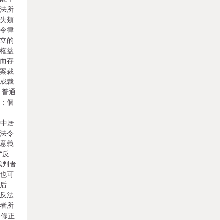
爭法所
損失類
法令律
確立的
人權益
務而存
個案裁
完成裁
；普通
性；個
目
法中居
合法令
間意義
“反
裁判者
性也可
滯后
，反法
法者所
年修正