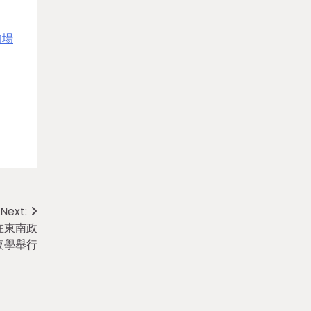
伽場
Next:
在東南政
夜學舉行