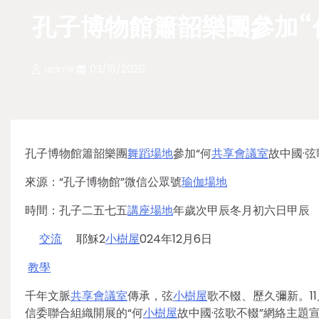
孔子博物館簫韶樂團參加“
admin
03/15/2025
孔子博物館簫韶樂團
舞蹈場地
參加“何
共享會議室
故中國·
來源：“孔子博物館”微信公眾號
瑜伽場地
時間：孔子二五七五
講座場地
年歲次甲辰冬月初六日甲辰
交流
耶穌2
小樹屋
024年12月6日
教學
千年文脈
共享會議室
傳承，弦
小樹屋
歌不輟、歷久彌新。1
信委聯合組織開展的“何
小樹屋
故中國·弦歌不輟”網絡主題