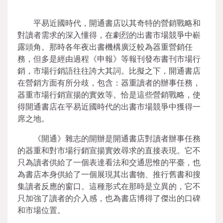
平易近國時代，開通書店以其奇特的營銷戰略和
對讀者需求的深入懂得，在劇烈的出書市場競爭中嶄
露頭角。那時各年夜出書機構廣泛較為器重營銷任
務，但多是經由過程《申報》等報刊發布書刊市場行
銷，市場行銷語往往誇大其詞。比擬之下，開通書店
在營銷方面有所分歧，包含：器重讀者的辦事任務，
器重市場行銷宣揚的實效等。恰是這些營銷戰略，使
得開通書店在平易近國時代的出書市場競爭中獲得一
席之地。
《開通》雜志的開辦是開通書店對讀者辦事任務
的器重和對市場行銷宣揚實效尋求的直接表現。它不
只為讀者供給了一個表達看法和交通思惟的平臺，也
為書店本身供給了一個展現其出書物、推行舊書和搜
集讀者反應的窗口。這種形式在那時是立異的，它不
只加強了讀者的介入感，也為書店博得了傑出的口碑
和市場位置。