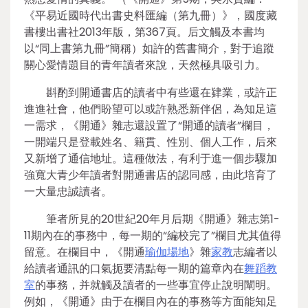
《平易近國時代出書史料匯編（第九冊）》，國度藏
書樓出書社2013年版，第367頁。后文觸及本書均
以“同上書第九冊”簡稱）如許的舊書簡介，對于追蹤
關心愛情題目的青年讀者來說，天然極具吸引力。
斟酌到開通書店的讀者中有些還在肄業，或許正
進進社會，他們盼望可以或許熟悉新伴侶，為知足這
一需求，《開通》雜志還設置了“開通的讀者”欄目，
一開端只是登載姓名、籍貫、性別、個人工作，后來
又新增了通信地址。這種做法，有利于進一個步驟加
強寬大青少年讀者對開通書店的認同感，由此培育了
一大量忠誠讀者。
筆者所見的20世紀20年月后期《開通》雜志第1-
11期內在的事務中，每一期的“編校完了”欄目尤其值得
留意。在欄目中，《開通
瑜伽場地
》雜
家教
志編者以
給讀者通訊的口氣扼要清點每一期的篇章內在
舞蹈教
室
的事務，并就觸及讀者的一些事宜停止說明闡明。
例如，《開通》由于在欄目內在的事務等方面能知足