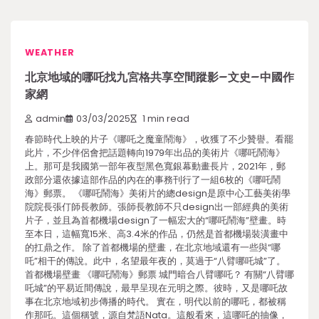
WEATHER
北京地域的哪吒找九宮格共享空間蹤影–文史–中國作
家網
admin
03/03/2025
1 min read
春節時代上映的片子《哪吒之魔童鬧海》，收獲了不少贊譽。看罷
此片，不少伴侶會把話題轉向1979年出品的美術片《哪吒鬧海》
上。那可是我國第一部年夜型黑色寬銀幕動畫長片，2021年，郵
政部分還依據這部作品的內在的事務刊行了一組6枚的《哪吒鬧
海》郵票。 《哪吒鬧海》美術片的總design是原中心工藝美術學
院院長張仃師長教師。張師長教師不只design出一部經典的美術
片子，並且為首都機場design了一幅宏大的“哪吒鬧海”壁畫。時
至本日，這幅寬15米、高3.4米的作品，仍然是首都機場裝潢畫中
的扛鼎之作。 除了首都機場的壁畫，在北京地域還有一些與“哪
吒”相干的傳說。此中，名望最年夜的，莫過于“八臂哪吒城”了。
首都機場壁畫 《哪吒鬧海》郵票 城門暗合八臂哪吒？ 有關“八臂哪
吒城”的平易近間傳說，最早呈現在元明之際。彼時，又是哪吒故
事在北京地域初步傳播的時代。 實在，明代以前的哪吒，都被稱
作那吒。這個稱號，源自梵語Nata。這般看來，這哪吒的抽像，