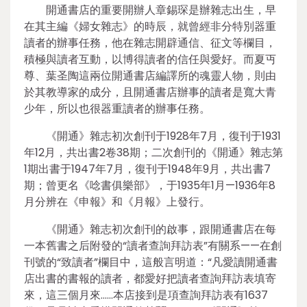
開通書店的重要開辦人章錫琛是辦雜志出生，早
在其主編《婦女雜志》的時辰，就曾經非分特別器重
讀者的辦事任務，他在雜志開辟通信、征文等欄目，
積極與讀者互動，以博得讀者的信任與愛好。而夏丏
尊、葉圣陶這兩位開通書店編譯所的魂靈人物，則由
於其教導家的成分，且開通書店辦事的讀者是寬大青
少年，所以也很器重讀者的辦事任務。
《開通》雜志初次創刊于1928年7月，復刊于1931
年12月，共出書2卷38期；二次創刊的《開通》雜志第
1期出書于1947年7月，復刊于1948年9月，共出書7
期；曾更名《唸書俱樂部》，于1935年1月—1936年8
月分辨在《申報》和《月報》上發行。
《開通》雜志初次創刊的啟事，跟開通書店在每
一本舊書之后附發的“讀者查詢拜訪表”有關系——在創
刊號的“致讀者”欄目中，這般言明道：“凡愛讀開通書
店出書的書報的讀者，都愛好把讀者查詢拜訪表填寄
來，這三個月來……本店接到是項查詢拜訪表有1637