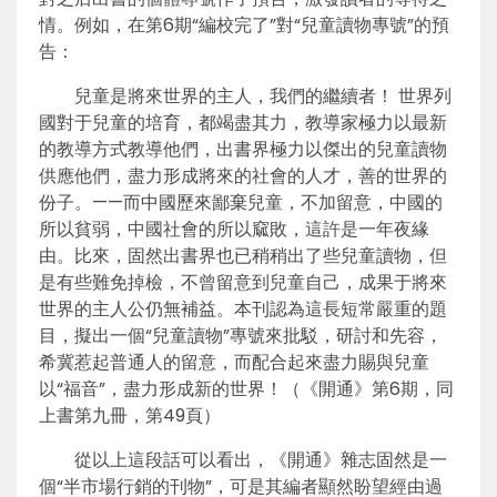
情。例如，在第6期“編校完了”對“兒童讀物專號”的預
告：
兒童是將來世界的主人，我們的繼續者！ 世界列
國對于兒童的培育，都竭盡其力，教導家極力以最新
的教導方式教導他們，出書界極力以傑出的兒童讀物
供應他們，盡力形成將來的社會的人才，善的世界的
份子。——而中國歷來鄙棄兒童，不加留意，中國的
所以貧弱，中國社會的所以窳敗，這許是一年夜緣
由。比來，固然出書界也已稍稍出了些兒童讀物，但
是有些難免掉檢，不曾留意到兒童自己，成果于將來
世界的主人公仍無補益。本刊認為這長短常嚴重的題
目，擬出一個“兒童讀物”專號來批駁，研討和先容，
希冀惹起普通人的留意，而配合起來盡力賜與兒童
以“福音”，盡力形成新的世界！（《開通》第6期，同
上書第九冊，第49頁）
從以上這段話可以看出，《開通》雜志固然是一
個“半市場行銷的刊物”，可是其編者顯然盼望經由過