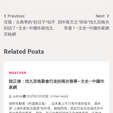
Post
Previous:
Next:
甘陽：古典學的“好日子”似乎
四年夜天王“班味”找九宮格共
navigation
到頭了–文史–中國作家找九
享濃？–文史–中國作家網
宮格網
Related Posts
WEATHER
陸正偉：找九宮格聚會巴老的兩次善舉–文史–中國作
家網
admin
03/05/2025
0 min read
我時常翻看《柯靈雜文集》，這本書上不只有作者的簽名，還鈐
著“上海作家賑災義賣”的印章。睹物思情，想起巴金在這場洪災中