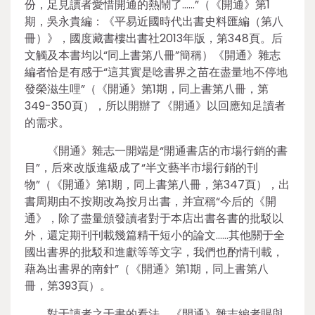
份，足見讀者愛惜開通的熱鬧了……”（《開通》第1
期，吳永貴編：《平易近國時代出書史料匯編（第八
冊）》，國度藏書樓出書社2013年版，第348頁。后
文觸及本書均以“同上書第八冊”簡稱）《開通》雜志
編者恰是有感于“這其實是唸書界之苗在盡量地不停地
發榮滋生哩”（《開通》第1期，同上書第八冊，第
349-350頁），所以開辦了《開通》以回應知足讀者
的需求。
《開通》雜志一開端是“開通書店的市場行銷的書
目”，后來改版進級成了“半文藝半市場行銷的刊
物”（《開通》第1期，同上書第八冊，第347頁），出
書周期由不按期改為按月出書，并宣稱“今后的《開
通》，除了盡量頒發讀者對于本店出書各書的批駁以
外，還定期刊刊載幾篇精干短小的論文……其他關于全
國出書界的批駁和進獻等等文字，我們也酌情刊載，
藉為出書界的南針”（《開通》第1期，同上書第八
冊，第393頁）。
對于讀者之于書的看法，《開通》雜志編者賜與