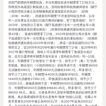
添部門群體的年關獎稅負，并沒有廢除前述年關獎零丁計稅方法，
而將其作為過渡計劃延續上去。昔時財務部和稅務總局發布《關于
小我所得稅法修正后有關優惠政策連接題目的告訴》（財稅
〔2018〕164號），持續規則年關獎“不并進昔時綜合所得，以全
年一次性獎金支出除以12個月獲得的數額，零丁盤算徵稅”。到了
2021年，財稅部分又發布《關于延續實行全年一次性獎金等小我
所得稅優惠政策的通知佈告》（財務部稅務總局通知佈告2021年
第42號），延續年關獎零丁計稅。2023年財稅部分再次發布《關
于延續實行全年一次性獎金小我所得稅政策的通知佈告》（財務部
稅務總局通知佈告2023年第30號），將這一政策延續到2027年。
簡而言之，從2005年到2018年履行年關獎零丁計稅；從2018年到
2027年履行雙制度，徵稅人可以選擇年關獎零丁會議室出租計
稅，也可以選擇將年關獎并進年薪水（昔時綜合所得）同一計稅。
其次，年關獎零丁計稅發生了“多發一元，得手少千（萬）元”的異
常動搖。聯合現行《小我所得稅法》的稅率表可見：年關獎36000
元須繳稅1080元，年關獎36001元須繳稅3390.1元，即多發1元，
得手少了2310.1元；年關獎144000元須繳稅14190元，年關獎
144001元須繳稅27390.2元，即會議室出租多發1元，得手少了
13200.2元；最極真個例子是：年關獎960000元須繳稅328840
元，年關獎960001元須繳稅416840.45元，即多發1元，得手少了
88000.45元。 最后，社會各界持久質疑年關獎稅負的紀律性異常
動搖。進步基礎減除所需支出是每年“兩會”的核心話題。全國人年
夜常委會在2005年修正為1600元/月；在2007年改為2000元/
月；在2011年改為3500元/月；在2018年改為6萬元/年。每一次修