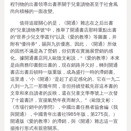
程刊物的出書領導出書界關于兒童讀物甚至于社會風
尚向積極的一面改變。
值得追蹤關心的是，《開通》雜志在之后出書
的“兒童讀物專號”中，推舉了開通書店那時重點出書
的“世界少兒文學叢刊”以及《愛的教導》等圖書，并
附有“優待券”，賜與九折優惠。因此，《開通》所做
的固然不滿是為了營銷，但切實在實施展營銷的感
化。據開通書店同人歐陰文彬說，“《愛的教導》本來
是由商務印書館出書的，現在銷路并欠好，轉到開通
書店出書后頓時一版重版，成為盛行一時的滯銷書。
這里邊，‘小《開通》’是起了必定感化的。它在一九二
八到一九三一那幾年間，非但持續登載先容這本書的
文章和來自讀者的反映，還在兒童文學專號上一次發
了十篇書評，宣揚氣勢年夜而耐久。”（歐陰文彬：
《市場行銷中的學問》，中國出書任務者協會編《我
與開通》，中國青年出書社1985年版，第275頁。）
開通版《愛的教導》的滯銷，與《開通》雜志這一宣
揚推行形式有親密關系。