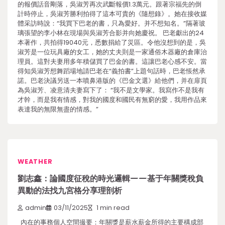
的報價話音剛落，吳淑芳再次武斷報價1.3萬元。跟著宗福先的倒
計時停止，吳淑芳勝利拍得了這本可貴的《隨想錄》。她在接收媒
體采訪時說：“我買下巴老的書，只為愛好。并不想知名。”隔著玻
璃張望的李小林在現場與吳淑芳合影并向她慶祝。 巴老獻出的24
本著作，共拍得19040元，悉數捐給了災區。令他沒想到的是，吳
淑芳是一位玩具廠的女工，她的丈夫則是一家通俗木器廠的倉庫治
理員。這對夫妻用多年積儲買了巴金的書。這讓巴老心感不安。當
得知吳淑芳想舞蹈場地請巴老在“義拍書”上題句話時，巴老悵然承
諾。巴老決議另送一本噴鼻港版的《巴金文選》給他們，并在扉頁
為吳淑芳、凌意清夫妻寫下了： “我不是文學家。我寫作不是我有
才幹，而是我有情感，對我的國度和國民有無窮的愛，我用作品來
表達我的無限無盡的情感。”
WEATHER
劉志鑫：論國度征稅的時光邏輯——基于年關獎稅負
異動的法找九宮格分享理剖析
admin
03/11/2025
1 min read
內在的事務個人空間撮要：年關獎是薪水薪金所得的主要構成部