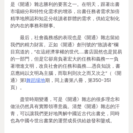
是《開通》雜志勝利的要害之一。在明天，跟著出書
市場細分和特性化需求的增添，出書任務者需求加倍
精準地辨認和知足分歧讀者群體的需求，供給定制化
的內在的事務和辦事。
最后，社會義務感的表現也是《開通》雜志留給
我們的精力財富。正如《開通》創刊號的“致讀者”欄
目寫道的，“在這經濟掌權的世代……書店固然也是貿易
的一部門，但是它卻肩負著宏大的任務和義務——負
著增進文明，改良社會的任務和義務……憑良知說，書
店應純以文明為主腦，而取利則次之而又次之”（《開
通》第1
舞蹈場地
期，同上書第八冊，第350-351
頁）。
盡管時期變遷，可是《開通》雜志的很多理念和
做法仍然具有實際領導意義。清楚《開通》雜志的汗
青，可以讓我們更好地輿解中國近古代出書史，同時
也為中國今世出書業的運營成長供給啟發和鑒戒。