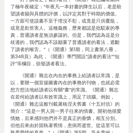
了極年夜確定：“年夜凡一本好書的降生以后，老是盼
望讀者賜與具體的評價，以評定其對于時期的價值。
一方面可使該書不至于埋沒不彰，或竟是只供覆瓿，
或竟是欺世害人。這種義務，歷來都認是批駁家的專
責，普通讀者是無須參謀的。但是，我們認為這是分
歧適的，我們認為不該鄙棄了普通讀者的看法，遮斷
了讀者的喉舌。”（《開通》第1期，同上書第八冊，
第348頁）為此，《開通》專門開設“讀者的看法”“短
評”等欄目，頒發讀者看法。
《開通》雜志在內在的事務上給讀者以常識，是
以，要辦一個宣揚圖書內在的事務的刊物，也就必需
想方想法地給讀者以有關“書”的常識。《開通》雜志
在若何給讀者以有效常識上，用足了頭腦。例如，
《開通》雜志這般刊載屠格涅夫舊書《十五封信》的
簡介：“這是一男人與一男子往來的情書。開初他很愛
情她，后來感到他們并不是真正的垂憐，相互分別。
但他后來由於固執著舊情，患病而逝世。從這里可以
熟悉愛情的真義。”（《開通》第5期，吳永貴編：