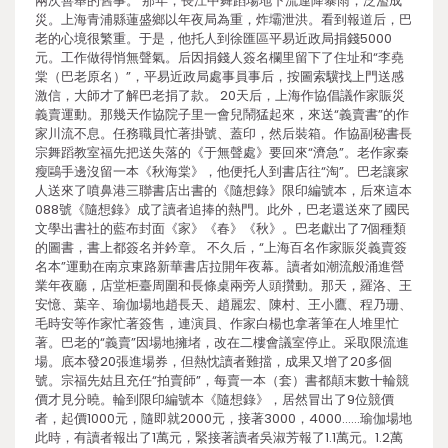
兩次善舉的舊事。 那年，長江中舞蹈場地下流連降暴雨，泛濫成
災。上海青浦縣蓮盛鄉以年夜局為重，炸壩泄洪。看到報道后，巴
老的心境很繁重。于是，他托人到徐匯區平易近政局捐錢5000
元。工作做得悄無聲氣。后因捐錢人簽名欄里留下了住址和“李堯
棠（巴老原名）”，平易近政局處事員事后，按圖索驥找上門送感
激信，大師才了解巴老捐了款。 20天后，上海作協倡議作家賑災
義賣運動。那幾天作協院子里一會兒鬧猛起來，來送“義賣書”的作
家川流不息。任務職員忙著掛號、蓋印，然后裝箱。作協副秘書長
宗舞蹈教室福先把送失落的《于無聲處》要回來“濟急”。老作家秦
瘦鷗手邊沒留一本《秋海棠》，他便托人到書店往“淘”。巴老讓家
人送來了噴鼻港三聯書店出書的《隨想錄》限印編號本，后來這本
088號《隨想錄》成了讀者追捧的熱門。此外，巴老還送來了國民
文學出書社的藍布封面《家》《春》《秋》。巴老獻出了7個種類
的圖書，書上都簽名并鈐章。 不久后，“上海百名作家賑災義賣簽
名本”運動在南京東路新華書店拉開年夜幕。讀者如潮流般涌進營
業年夜廳，店堂柜臺周圍和長條桌兩旁人頭攢動。那天，羅洛、王
安憶、葉辛、瑜伽場地趙長天、趙麗宏、陳村、王小鷹、程乃珊、
毛時安等作家忙著簽售，連演員、作家白楊也拿著筆在人堆里忙
著。巴老的“義賣”因場地擁堵，改在二樓會議室停止。采取限流進
場。底本發20張進場券，但熱忱讀者難擋，成果又增了20多個
號。宗福先姑且充任“拍賣師”，每賣一本（套）書都顛末數十輪競
價才見分曉。輪到限印編號本《隨想錄》，居然冒出了9位競價
者，起價1000元，隨即就2000元，接著3000，4000……瑜伽場地
此時，有讀者報出了1萬元，緊接著讀者吳淑芳報了1.1萬元。1.2萬