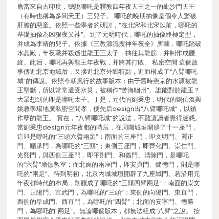
應當來自古印度，聽說哪吒是釋教四年夜天王之一的毗沙門天王
（有時也稱為多聞天王）三兒子。 哪吒的晚期抽像是個令人驚破
肝膽的惡童。依照一些學者的研討，“在北宋和北宋以前，哪吒的
基礎抽像為凶狠夜叉神”。到了元明時代，哪吒的抽像終極定型，
并成為李靖的兒子。依據《三教源流搜神年夜全》所載，哪吒踏破
水晶殿，年夜戰并殺逝世龍王三太子，抽往其龍筋，并制作成腰
絳。此后，哪吒再與龍王年夜戰，并將其打敗。 私密空間 這個故
事傳進北京地域后，又摻進北京外鄉特點，進而構成了“八臂哪吒
城”的傳說。依照今朝風行的故事版本：由于舊時燕京的水源被龍
王壟斷，所以常常遭受水災，被稱作“苦海幽州”。誰能對於龍王？
大眾想到的即是哪吒太子。于是，元代的劉秉忠，明代的劉伯溫與
姚教學場地廣私密空間孝，便先后design出“八臂哪吒城”，以鎮
作孽的龍王。 實在，“八臂哪吒城”的說法，不難讓讀者覺得迷惑。
當劉秉忠design元年夜都的時辰，在周圍城垣開辟了十一座門，
這即是哪吒的“三頭六臂兩足”：南面的三座門，即文明門、麗正
門、順承門，為哪吒的“三頭”；東側三座門，即齊化門、崇仁門、
光熙門，與西側三座門，即平則門、和義門、清除門，是哪吒
的“六臂”瑜伽教室；而北面的兩座門，即安貞門、健德門，則是哪
吒的“兩足”。待到明初，北京內城城垣開辟了九座城門。若沿用元
年夜都時代的布局，則釀成了哪吒的“三頭四臂兩足”：南面的崇文
門、正陽門、宣武門，為哪吒的“三頭”；東側的向陽門、東直門，
西側的阜成門、西直門，為哪吒的“四臂”；北面的安寧門、德勝
門，為哪吒的“兩足”。無論哪個版本，都無法組成“八臂”之說。 按