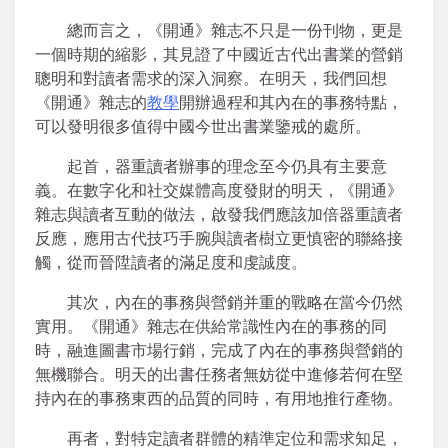
總而言之，《開通》雜志不只是一份刊物，更是
一個時期的縮影，其見證了中國近古代出書業的營銷
聰明和對讀者需求的深入洞察。在明天，我們回想
《開通》雜志的
教學
開辦過程和其內在的事務特點，
可以發明很多值得中國今世出書業鑒戒的處所。
起首，器重讀者辦事的理念至今仍具有主要意
義。在數字化和社交媒體高度發財的明天，《開通》
雜志與讀者互動的做法，啟發我們應該加倍器重讀者
反應，應用古代技巧手腕與讀者樹立更慎密的聯絡接
觸，從而晉陞讀者的滿足度和虔誠度。
其次，內在的事務與營銷并重的戰略在當今仍然
實用。《開通》雜志在供給常識性內在的事務的同
時，融進圖書市場行銷，完成了內在的事務與營銷的
無機聯合。明天的出書任務者無妨從中進修若何在堅
持內在的事務東西的品質的同時，有用地推行產物。
再者，對特定讀者群體的精準定位和需求知足，