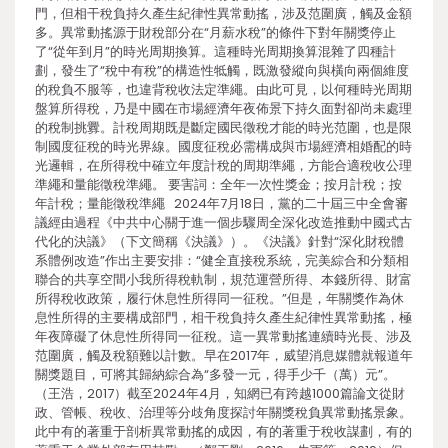
門，但相干稅負持久產生紀律性異常動搖，涉及范圍廣，觸及金額
多。異常動搖源于財稅部分在“月薪水稅”的條件下對年關獎停止
了“從年到月”的時光周期換算。這種時光周期換算混雜了四種計
劃，發生了“稅中有稅”的構造性牴觸，既激發縱向與橫向兩個維度
的稅負不服等，也違背稅收法定準繩。由此可見，以何種時光周期
盤算所得稅，乃是中國在市場經濟年夜佈景下持久面對卻尚未處理
的稅制挑釁。計稅周期既是斷定國民徵稅才能的時光范圍，也是限
制國度征稅的時光界線。國度征稅必需構成與市場經濟相婚配的時
光邏輯，在所得稅中確立年度計稅的周期準繩，方能合適稅收公理
準繩和量能徵稅準繩。 要害詞：全年一次性獎金；按月計稅；按
年計稅；量能徵稅準繩 2024年7月18日，黨的二十屆三中全會審
議經由過程《中共中心關于進一個步驟周全深化改造推動中國式古
代化的決議》（下文簡稱《決議》）。《決議》針對“深化財稅體
系體例改造”作出主要安排：“健全直接稅系統，完美綜合和分類相
聯合的共享空間小我所得稅軌制，規范運營所得、本錢所得、財富
所得稅收政策，履行休息性所得同一征稅。”但是，年關獎作為休
息性所得的主要構成部門，相干稅負持久產生紀律性異常動搖，極
年夜障礙了休息性所得同一征稅。這一異常動搖連續時光長、涉及
范圍廣，觸及稅額難以計數。早在2017年，威望消息媒體就報道年
關獎題目，可將其歸納綜合為“多發一元，得手少千（萬）元”。
（王浩，2017）截至2024年4月，知網已有跨越1000篇論文從財
政、管帳、稅收、治理等分歧角度探討年關獎稅負異常動搖景象。
此中有的著重于剖析異常動搖的成因，有的著重于稅收謀劃，有的