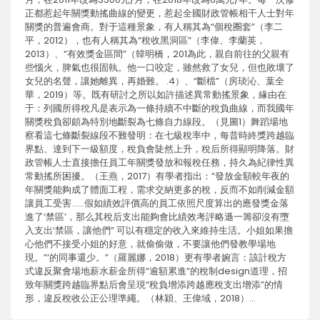
正都惹起年關獎動搖曲線的變更，惹起全國財政管帳相干人士對年
關獎的普遍會商。對于這種景象，有人稱其為“個稅圈套”（李二
平，2012），也有人稱其為“稅收黑洞區”（李偉、李蘭英，
2013）、“有效獎金區間”（韓明橋，201為此，親自前往的父親有
些惱火，脾氣也很固執。他一口咬定，雖然救了女兒，但也敗壞了
女兒的名聲，讓她離異，再婚難。 .4）、“斷檔”（房琰沁、葉全
華，2019）等。既有研討之所以如許描述異常動搖景象，緣由在
于：列國所得稅凡是表示為一條持續不中斷的稅負曲線，而我國年
關獎稅負卻頗為特別地斷裂為七條自力線段。（見圖1）舞蹈場地
察看這七條斷裂線段不難發明：在七級稅率中，每昔時終獎跨越臨
界點、達到下一級額度，稅負會陡然上升，稅后所得顯明降落。財
政管帳人士直接擔任員工年關獎發放和報稅任務，持久為紀律性異
常動搖所困擾。（王燕，2017）有學者指出：“發放金額較年夜的
年關獎能夠成了體面工程，需求交納更多的稅，反而不如削減金額
讓員工受害……假如績效評價高的員工依照尺度算出的應發獎金落
進了‘禁區’，那么其稅后支出能夠會比績效考評略遜一籌卻沒有墮
入支出‘禁區，讓他們” 可以有穩定的收入來維持生活。小姐如果擔
心他們不接受小姐的好意，就偷偷做，不要讓他們發教學場地
現。”’的同事還少。”（羅麗娜，2018）更有學者婉言：該計稅方
式違反聚會場地薪水薪金所得“逾額累進”的稅制design道理，招
致年關獎跨越臨界點后會呈現“稅負增添跨越應稅支出增添”的情
形，違反稅收公正公理準繩。（林穎、王偉域，2018）…