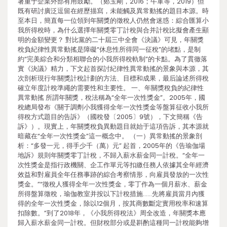
著重于企業外部有用鼓勵。（鄭玉剛，2016；牛軍等，2019）但
既有研討廣泛逗留在經歷描寫，未能觸及異常動搖的題目本源。時
至本日，簡直每一位領到年關獎的徵稅人仍然會迷惑：綜合匯算小
我所得稅時，為什么選擇年關獎零丁計稅與合并計稅比擬會產生顯
明的金額變更？ 對比黨的二十屆三中全會《決議》可見，年關獎
稅負紀律性異常動搖是障礙“休息性所得同一征稅”的堵點，是制
約“完美綜合和分類相聯合的小我所得稅軌制”的卡點。為了貫徹落
實《決議》精力，下文起首探討紀律性異常動搖的景象與本源，其
次剖析現行年關獎計稅計劃的方法、目標和成果，最后論述所得稅
確立年度計稅準繩的需要性和主要性。 一、年關獎稅負的紀律性
異常動搖 所謂年關獎，稅法稱為“全年一次性獎金”。2005年，國
稅總局發布《關于調劑小我獲得全年一次性獎金等盤算征收小我所
得稅方式題目的告訴》（國稅發〔2005〕9號），下文簡稱《告
訴》）。現實上，年關獎稅負異動題目就始于這項告訴，其本源就
暗藏在“全年一次性獎金”這一概念中。 （一）異常動搖的景象剖
析：“多發一元，得手少千（萬）元” 起首，2005年的《告瑜伽場
地訴》規則年關獎零丁計稅，不歸入薪水薪金同一計稅。“全年一
次性獎金是指行政機關、企工作單元等扣繳任務人依據其全年經濟
效益和對雇員全年任務事跡的綜合考察情形，向雇員發放的一次性
獎金。”“徵稅人獲得全年一次性獎金，零丁作為一個月薪水、薪金
所得盤算徵稅，瑜伽教室并按以下計稅措施……先將雇員當月內獲
得的全年一次性獎金，除以12個月，按其商數斷定實用稅率和速算
扣除數。”到了2018年，《小我所得稅法》周全改造，年關獎本應
歸入薪水薪金同一計稅。但財稅部分或是斟酌這種同一計稅能夠增