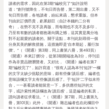
讀者的需求，因此在第3期“編校完了”如許說明
道：“創刊號降生，不旬日而告罄，第二期出書，又不
旬日而告罄，各地讀者，紛紜來函，懇求重版。但本
刊由於訂價昂貴，虧累頗巨（自計本錢約二分有
奇），在勢不克不及再版，而每期也不克不及多印，
乃至有有數的讀者都抱著向隅之憾，這其實是萬分地
對不起親愛的讀者的。關于這點，本刊此刻尋得一個
分身其美的解救措施，這措施即是‘自本期起，履行加
價’。”（《開通》第3期，同上書第八冊，第493頁）
《開通》本來訂價1分，從第3期開端改為3分，停刊后
作為非賣品贈瀏覽者。又好比，《開通》編者在第7
期“編校完了”，如許寫道：“很有人認為本刊‘短評’一欄
的文字太缺少批駁的意味，頗有些像‘讀后感’。編者也
意味該欄文字太有些像讀后感了。于‘短評’二字似未符
合，——甚看讀者能留意一下，多供應些短評的文
字，或許索性將該欄改為‘讀后感’，這是編者的私衷，
謹向讀者征求看法。”（《開通》第7期，同上書第九
冊，第101頁）此外，《開通》雜志編者也在此欄目中
對之后出書的個體專號作了預告，激發讀者的等待之