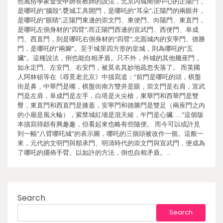
照風俗學家金受申師長教師的說法，北京內城南側中心的正陽門，
是哪吒的“腦殼”;甕城工具開門，是哪吒的“耳朵”;正陽門的兩眼井，
是哪吒的“眼睛”;正陽門東邊的崇文門、東便門、向陽門、東直門，
是哪吒左側身材的“四臂”;而正陽門西邊的宣武門、西便門、阜成
門、西直門，則是哪吒右側身材的“四臂”;北面城內的安寧門、德勝
門，是哪吒的“兩腳”。至于城里四方形的皇城，則為哪吒的“五
臟”。這種說法，倒也能自相矛盾。只不外，外城的其他幾座門，
如永定門、左安門、右安門，被莫名其妙地疏忽失落了。 而英國
人阿林頓等在《尋覓老北京》中描寫道：“前門是哪吒的頭，棋盤
街是鼻，中華門是嘴，棋盤街南方雙井是眼，崇文門是右肩，宣武
門是左肩，阜成門是左手，白塔是火尖槍，東華門和西華門是雙
臀，東直門和西直門是膝蓋，安寧門和德勝門是雙足（兩座門之內
的小廟是風火輪），紫禁城紅墻是混天綾，午門是心臟……”這個版
本描寫得頗有興趣趣，但看起來也略有些隨便。 而今可以或許見
到一幅“八臂哪吒城”的表示圖，哪吒的三個頭被改作一個。這般一
來，元代的文明門與順承門、明清時代的崇文門與宣武門，便成為
了哪吒的擺佈手臂。以如許的方法，倒也自相矛盾。…
Search
Search