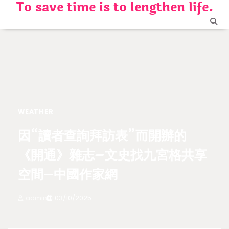
To save time is to lengthen life.
Skip
to
content
WEATHER
因“讀者查詢拜訪表”而開辦的
《開通》雜志–文史找九宮格共享
空間–中國作家網
admin
03/10/2025