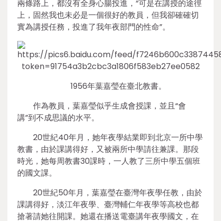
兩條路上，都沒有全身心腸投進，“可是在講授的途徑
上，固然我也未必是一個很好的教員，但我卻確確切
實為講授任務，投進了我年夜部門的性命”。
1956年葉嘉瑩在臺北教書。
作為教員，葉嘉瑩似乎生成會授課，並且“會
講”到不成思議的水平。
20世紀40年月，她年夜學結業即到北京一所中學
教書，由於課講得好，又被兩所中學請往兼課。那段
時光，她每周教書30課時，一人教了三所中學五個班
的國文課。
20世紀50年月，葉嘉瑩在臺灣年夜學任教，由於
課講得好，淡江年夜學、臺灣輔仁年夜學等高校也都
搶著請她往開課。她還在播送電臺講年夜學國文，在