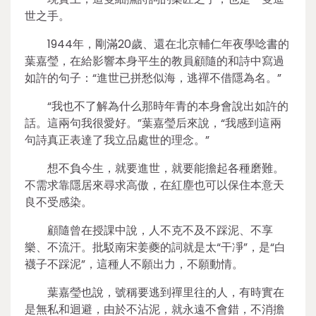
世之手。
1944年，剛滿20歲、還在北京輔仁年夜學唸書的
葉嘉瑩，在給影響本身平生的教員顧隨的和詩中寫過
如許的句子：“進世已拼愁似海，逃禪不借隱為名。”
“我也不了解為什么那時年青的本身會說出如許的
話。這兩句我很愛好。”葉嘉瑩后來說，“我感到這兩
句詩真正表達了我立品處世的理念。”
想不負今生，就要進世，就要能擔起各種磨難。
不需求靠隱居來尋求高傲，在紅塵也可以保住本意天
良不受感染。
顧隨曾在授課中說，人不克不及不踩泥、不享
樂、不流汗。批駁南宋姜夔的詞就是太“干凈”，是“白
襪子不踩泥”，這種人不願出力，不願動情。
葉嘉瑩也說，號稱要逃到禪里往的人，有時實在
是無私和迴避，由於不沾泥，就永遠不會錯，不消擔