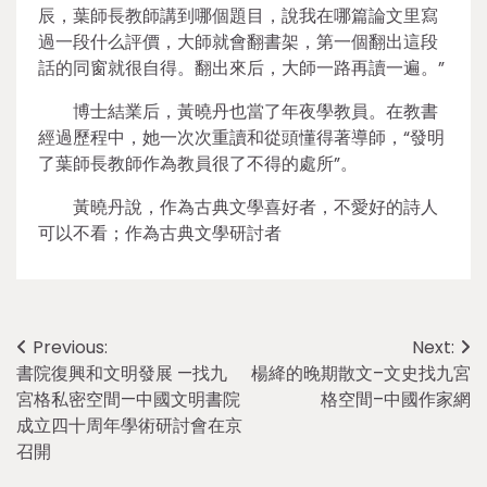
辰，葉師長教師講到哪個題目，說我在哪篇論文里寫
過一段什么評價，大師就會翻書架，第一個翻出這段
話的同窗就很自得。翻出來后，大師一路再讀一遍。”
博士結業后，黃曉丹也當了年夜學教員。在教書
經過歷程中，她一次次重讀和從頭懂得著導師，“發明
了葉師長教師作為教員很了不得的處所”。
黃曉丹說，作為古典文學喜好者，不愛好的詩人
可以不看；作為古典文學研討者
Post
Previous:
Next:
書院復興和文明發展 —找九
楊絳的晚期散文–文史找九宮
navigation
宮格私密空間—中國文明書院
格空間–中國作家網
成立四十周年學術研討會在京
召開