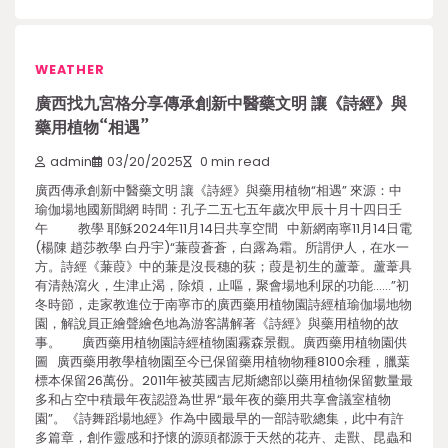
WEATHER
廣西找九宮格分享傳承創新中醫藥文明 讓《詩經》與
藥用植物“相遇”
admin
03/20/2025
0 min read
廣西傳承創新中醫藥文明 讓《詩經》與藥用植物“相遇” 來源：中
瑜伽場地國新聞網 時間：孔子二五七五年歲次甲辰十月十四日壬
午 教學 耶穌2024年11月14日共享空間 中新網南寧11月14日電
(楊陳 趙莎教學 白丹宇)“蒹葭蒼蒼，白露為霜。所謂伊人，在水一
方。詩經《蒹葭》中的蒹是沒長穗的荻；葭是初生的蘆葦。蘆葦具
有清熱瀉火，生津止渴，除煩，止嘔，聚會場地利尿的功能……”初
冬時節，走家教進位于南寧市的廣西藥用植物園詩經植瑜伽場地物
園，解說員正繪聲繪色地為游客講解著《詩經》與藥用植物的故
事。 廣西藥用植物園詩經植物園霧森景觀。廣西藥用植物園供
圖 廣西藥用教學植物園至今已保留藥用植物物種8100余種，臘葉
標本保留26萬份。2011年被英國吉尼斯總部以藥用植物保留數量最
多和占空中積最年夜認證為世界“最年夜的藥用共享會議室植物
園”。《詩舞蹈場地經》作為中國最早的一部詩歌總集，此中有許
多篇章，創作靈感和抒懷的源頭都源于天然的花卉、走獸、昆蟲和