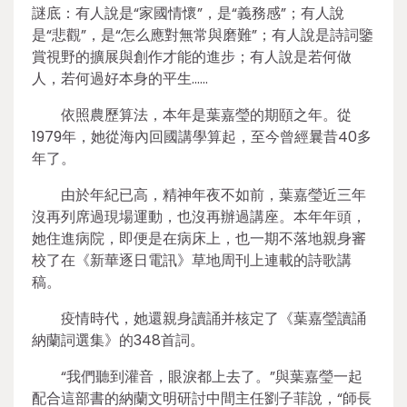
謎底：有人說是“家國情懷”，是“義務感”；有人說
是“悲觀”，是“怎么應對無常與磨難”；有人說是詩詞鑒
賞視野的擴展與創作才能的進步；有人說是若何做
人，若何過好本身的平生……
依照農歷算法，本年是葉嘉瑩的期頤之年。從
1979年，她從海內回國講學算起，至今曾經曩昔40多
年了。
由於年紀已高，精神年夜不如前，葉嘉瑩近三年
沒再列席過現場運動，也沒再辦過講座。本年年頭，
她住進病院，即便是在病床上，也一期不落地親身審
校了在《新華逐日電訊》草地周刊上連載的詩歌講
稿。
疫情時代，她還親身讀誦并核定了《葉嘉瑩讀誦
納蘭詞選集》的348首詞。
“我們聽到灌音，眼淚都上去了。”與葉嘉瑩一起
配合這部書的納蘭文明研討中間主任劉子菲說，“師長