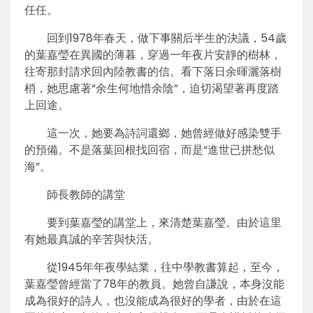
任任。
回到1978年春天，做下事關后半生的決議，54歲
的葉嘉瑩在異國的薄暮，穿過一年夜片安靜的樹林，
往寄那封請求回內陸教書的信。看下落日余暉灑落樹
梢，她思慮著“余生何地惜余陰”，迫切渴望著再度踏
上回途。
這一次，她要為詩詞還鄉，她曾經做好感染雙手
的預備。不是落葉回根找回宿，而是“進世已拼愁似
海”。
師長教師的講堂
要到葉嘉瑩的講堂上，來清楚葉嘉瑩。由於這里
有她最真誠的辛苦與快活。
從1945年年夜學結業，往中學教書算起，至今，
葉嘉瑩曾經當了78年的教員。她曾自謙說，本身沒能
成為很好的詩人，也沒能成為很好的學者，由於在這