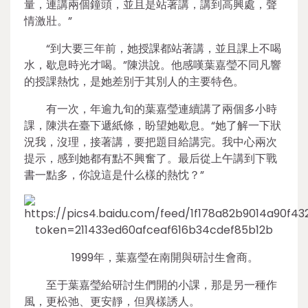
量，連講兩個鐘頭，並且是站著講，講到高興處，聲
情激壯。”
“到大要三年前，她授課都站著講，並且課上不喝
水，歇息時光才喝。”陳洪說。他感嘆葉嘉瑩不同凡響
的授課熱忱，是她差別于其別人的主要特色。
有一次，年逾九旬的葉嘉瑩連續講了兩個多小時
課，陳洪在臺下遞紙條，盼望她歇息。“她了解一下狀
況我，沒理，接著講，要把題目給講完。我中心兩次
提示，感到她都有點不興奮了。最后從上午講到下戰
書一點多，你說這是什么樣的熱忱？”
1999年，葉嘉瑩在南開與研討生會商。
至于葉嘉瑩給研討生們開的小課，那是另一種作
風，更松弛、更安靜，但異樣誘人。