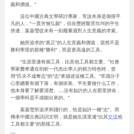
義和價值。”
這位中國古典文學研討專家，常說本身是個很平
凡的人，“一貫并無弘願”，但在歷經艱苦坎坷的平生
傍邊，葉嘉瑩從未有一刻廢棄過對人生意義的求索。
她所追求的“真正”的人生意義和價值，當然不是
勝利學里的那種“勝利”，而是更高遠的工具。
“生涯里邊有個工具，比其他工具都主要。”社會
學家費孝通在剖析一代杰出學人的精力特色時，曾
用“匹夫不成奪志”的“志”來描述這種工具。“常識分子
心里總要有個下落，有個依靠。平生要做什么工作，
他本身要了解要清楚。……沒有如許的人在那里拼命，
一個學科是不成能出來的。”
葉嘉瑩所追求和踐行的，恰是如許一種“志”。而
傳承中國古典詩詞文明，就是她生涯里邊“比其
交流
他
工具都主要”的那樣工具。