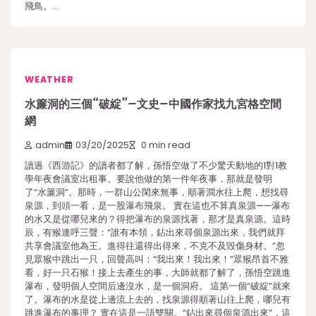
飛鳥。…
WEATHER
水簾洞的三個“破綻”–文史–中國作家找九宮格空間
網
admin
03/20/2025
0 min read
讀過《西游記》的讀者都了解，孫悟空做了不少驚天動地的1對1教
學年夜會議室出租事。要說他做的第一件年夜事，那就是發明
了“水簾洞”。那時，一群山公閑來無事，順著澗水往上爬，想找尋
泉源，到頭一看，是一股瀑布飛泉。 實在這也不算真泉源——瀑布
的水又是從哪兒來的？得把瀑布的泉源找著，那才是真泉源。這時
辰，有猴連呼三聲：“誰有本領，鉆出來尋個泉源出來，我們就拜
共享會議室他為王。進得往還得出得來，不克不及毀傷身材。”忽
見眾猴中跳出一只，回聲高叫：“我出來！我出來！”眾猴昂首不雅
看，好一只石猴！接上去產生的事，大師就都了解了，孫悟空跳進
瀑布，發明個人空間后邊沒水，是一個洞府。 這第一個“破綻”就來
了。瀑布的水是從上邊流上去的，找泉源得順著山往上爬，哪兒有
跳進瀑布的事理？ 實在這是一語雙關。“鉆出來尋個泉源出來”，這