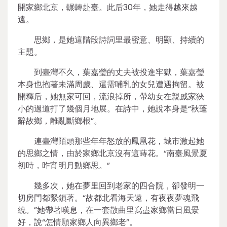
開家鄉北京，輾轉赴臺。此后30年，她走得越來越
遠。
思鄉，是她這階段詩詞里最密意、明顯、持續的
主題。
到臺灣不久，葉嘉瑩的丈夫被投進牢獄，葉嘉瑩
本身也抱著未滿周歲、還需哺乳的女兒遭遇拘留。被
開釋后，她無家可回，流浪掉所，帶幼女在親戚家狹
小的過道打了幾個月地展。在詩中，她說本身是“秋蓬
辭故鄉，離亂斷鄉根”。
連臺灣陌頭那些年年怒放的鳳凰花，城市激起她
的思鄉之情，由於家鄉北京沒有這蒔花。“南臺風景夏
初時，昨宵明月動鄉思。”
幾多次，她在夢里回到老家的四合院，卻發明一
切房門都緊鎖著。“故都北看海天遠，有夜夜夢魂飛
繞。”她帶著嘆息，在一套散曲里寫盡家鄉當日風景
好，說“怎情願家鄉人向異鄉老”。