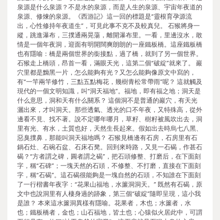
泉源是什么泉源？不是水的泉源，而是人生的泉源、宇宙年夜道的
泉源、修煉的泉源。《西游記》這一回的標題是“靈根育孕源流
出，心性修持年夜道生”，可見此事不克不及較真兒。 石猴將身一
縱，跳進瀑布，三撲通兩晃蕩，離開瀑布里。一看，里邊沒水，敢
情是一個年夜洞，迎面有明開闊爽朗朗的一座鐵板橋。這座鐵板橋
也有隱喻：橋是兩個世界的銜接點，過了橋，就到了另一個世界。
石猴走上橋頭，昂首一看，滿眼天光，這第二個“破綻”就來了。 巖
穴里都是黝黑一片，怎么能夠有光？又怎么能夠像原文中寫的，
有“一竿兩竿修竹，三點五點梅花，幾樹青松常帶雨”呢？ 這就觸及
現代的一個文明知識，叫“洞天福地”。福地，即有福之地；洞天是
什么意思，洞和天有什么關系？ 這個洞不是普通的巖穴，有天光
灑出來，才叫洞天。那些透氣、透光的口不年夜，又特殊高，從外
邊看不見、找不著。說不定哪年哪月，草籽、樹籽被風吹出去，洞
里有光、有水，土質也好，天然生長起來。假如出去時烏七八黑、
惡臭撲鼻，那能叫洞天福地嗎？ 石猴見橋邊有石房，石房里有石
鍋石灶、石碗石盆、石床石凳。回到來時路，又見一石碣，作甚石
碣？“方者謂之碑，圓者謂之碣”，把石頭修整、打磨后，在下面刻
字，稱“石碑”；一塊天然的石頭，不修整、不打磨，直接在下面刻
字，稱“石碣”。這石碣很能夠是一塊自然的石頭，不知誰在下面刻
了一行楷書年夜字：“花果山福地，水簾洞洞天。” 既然有石碣，原
文中也說洞里有人棲身過的跡象，第三個“破綻”隨即呈現，這小我
是誰？ 本來這水簾洞異樣有隱喻。花果者，木也；水簾者，水
也；鐵板橋者，金也；山石福地，皆土也；心猿似火居此中，可謂