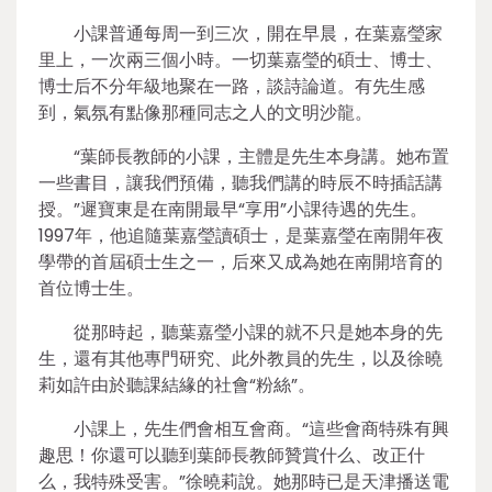
小課普通每周一到三次，開在早晨，在葉嘉瑩家
里上，一次兩三個小時。一切葉嘉瑩的碩士、博士、
博士后不分年級地聚在一路，談詩論道。有先生感
到，氣氛有點像那種同志之人的文明沙龍。
“葉師長教師的小課，主體是先生本身講。她布置
一些書目，讓我們預備，聽我們講的時辰不時插話講
授。”遲寶東是在南開最早“享用”小課待遇的先生。
1997年，他追隨葉嘉瑩讀碩士，是葉嘉瑩在南開年夜
學帶的首屆碩士生之一，后來又成為她在南開培育的
首位博士生。
從那時起，聽葉嘉瑩小課的就不只是她本身的先
生，還有其他專門研究、此外教員的先生，以及徐曉
莉如許由於聽課結緣的社會“粉絲”。
小課上，先生們會相互會商。“這些會商特殊有興
趣思！你還可以聽到葉師長教師贊賞什么、改正什
么，我特殊受害。”徐曉莉說。她那時已是天津播送電