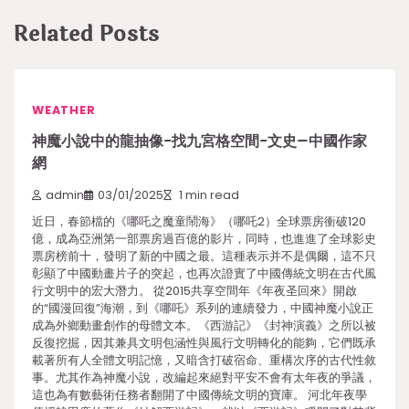
Related Posts
WEATHER
神魔小說中的龍抽像-找九宮格空間-文史–中國作家
網
admin
03/01/2025
1 min read
近日，春節檔的《哪吒之魔童鬧海》（哪吒2）全球票房衝破120
億，成為亞洲第一部票房過百億的影片，同時，也進進了全球影史
票房榜前十，發明了新的中國之最。這種表示并不是偶爾，這不只
彰顯了中國動畫片子的突起，也再次證實了中國傳統文明在古代風
行文明中的宏大潛力。 從2015共享空間年《年夜圣回來》開啟
的“國漫回復”海潮，到《哪吒》系列的連續發力，中國神魔小說正
成為外鄉動畫創作的母體文本。《西游記》《封神演義》之所以被
反復挖掘，因其兼具文明包涵性與風行文明轉化的能夠，它們既承
載著所有人全體文明記憶，又暗含打破宿命、重構次序的古代性敘
事。尤其作為神魔小說，改編起來絕對平安不會有太年夜的爭議，
這也為有數藝術任務者翻開了中國傳統文明的寶庫。 河北年夜學