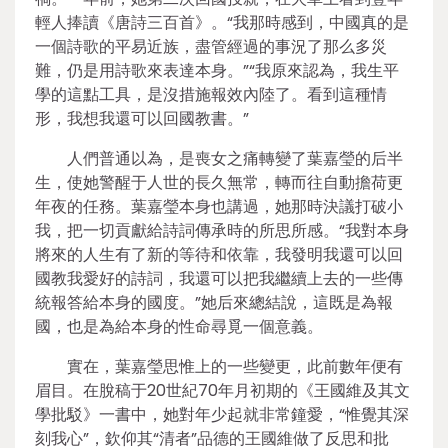
輕人捧讀《唐詩三百首》。“我那時感到，中國真的是
一個詩歌的平易近族，盡管經過的事況了那么多災
難，仍是用詩歌來表達本身。”“我原來認為，我生平
學的這點工具，是沒措施報效內陸了。看到這種情
形，我想我還可以回國教書。”
人們普通以為，是喪女之痛轉變了葉嘉瑩的后半
生，使她警醒于人世的長久無常，轉而往自動擔荷更
年夜的任務。葉嘉瑩本身也講過，她那時決議打破小
我，把一切貢獻給詩詞傳承時的所思所感。“我對本身
將來的人生有了新的等待和依靠，我發明我還可以回
國教我愛好的詩詞，我還可以把我繼續上去的一些傳
統報答給本身的國度。”她后來總結說，這既是為報
國，也是為給本身的性命尋覓一個意義。
實在，葉嘉瑩思惟上的一些變更，此前數年便有
眉目。在脫稿于20世紀70年月初期的《王國維及其文
學批駁》一書中，她對年少起就非常鐘愛，“惟覺其深
刻我心”，欽仰其“清者”品德的王國維做了反思和批