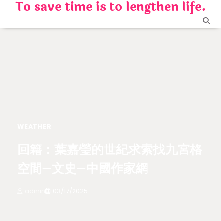
To save time is to lengthen life.
Skip
to
content
WEATHER
回籍：葉嘉瑩的世紀求索找九宮格
空間–文史–中國作家網
admin
03/17/2025