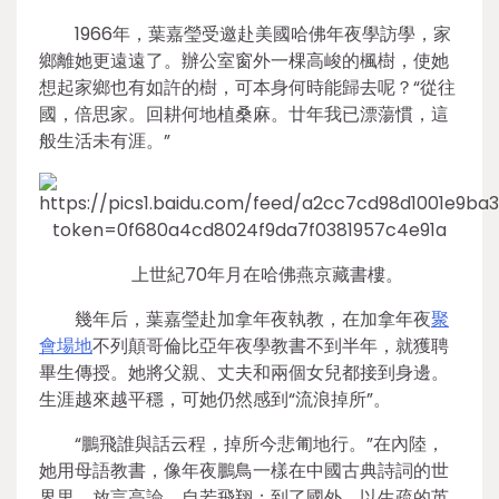
1966年，葉嘉瑩受邀赴美國哈佛年夜學訪學，家
鄉離她更遠遠了。辦公室窗外一棵高峻的楓樹，使她
想起家鄉也有如許的樹，可本身何時能歸去呢？“從往
國，倍思家。回耕何地植桑麻。廿年我已漂蕩慣，這
般生活未有涯。”
上世紀70年月在哈佛燕京藏書樓。
幾年后，葉嘉瑩赴加拿年夜執教，在加拿年夜
聚
會場地
不列顛哥倫比亞年夜學教書不到半年，就獲聘
畢生傳授。她將父親、丈夫和兩個女兒都接到身邊。
生涯越來越平穩，可她仍然感到“流浪掉所”。
“鵬飛誰與話云程，掉所今悲匍地行。”在內陸，
她用母語教書，像年夜鵬鳥一樣在中國古典詩詞的世
界里，放言高論，自若飛翔；到了國外，以生疏的英