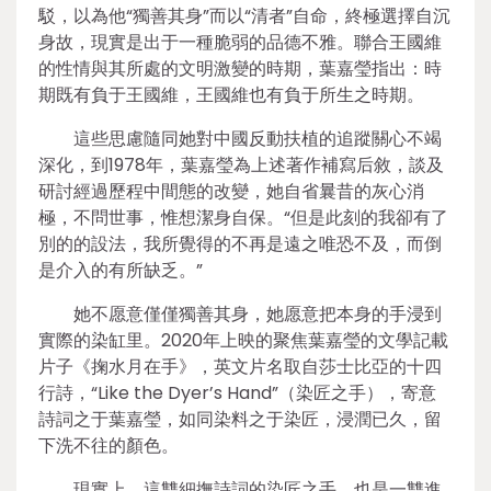
駁，以為他“獨善其身”而以“清者”自命，終極選擇自沉
身故，現實是出于一種脆弱的品德不雅。聯合王國維
的性情與其所處的文明激變的時期，葉嘉瑩指出：時
期既有負于王國維，王國維也有負于所生之時期。
這些思慮隨同她對中國反動扶植的追蹤關心不竭
深化，到1978年，葉嘉瑩為上述著作補寫后敘，談及
研討經過歷程中間態的改變，她自省曩昔的灰心消
極，不問世事，惟想潔身自保。“但是此刻的我卻有了
別的的設法，我所覺得的不再是遠之唯恐不及，而倒
是介入的有所缺乏。”
她不愿意僅僅獨善其身，她愿意把本身的手浸到
實際的染缸里。2020年上映的聚焦葉嘉瑩的文學記載
片子《掬水月在手》，英文片名取自莎士比亞的十四
行詩，“Like the Dyer’s Hand”（染匠之手），寄意
詩詞之于葉嘉瑩，如同染料之于染匠，浸潤已久，留
下洗不往的顏色。
現實上，這雙細撫詩詞的染匠之手，也是一雙進