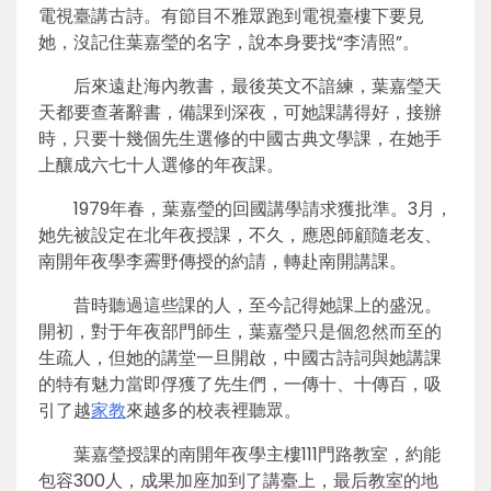
電視臺講古詩。有節目不雅眾跑到電視臺樓下要見
她，沒記住葉嘉瑩的名字，說本身要找“李清照”。
后來遠赴海內教書，最後英文不諳練，葉嘉瑩天
天都要查著辭書，備課到深夜，可她課講得好，接辦
時，只要十幾個先生選修的中國古典文學課，在她手
上釀成六七十人選修的年夜課。
1979年春，葉嘉瑩的回國講學請求獲批準。3月，
她先被設定在北年夜授課，不久，應恩師顧隨老友、
南開年夜學李霽野傳授的約請，轉赴南開講課。
昔時聽過這些課的人，至今記得她課上的盛況。
開初，對于年夜部門師生，葉嘉瑩只是個忽然而至的
生疏人，但她的講堂一旦開啟，中國古詩詞與她講課
的特有魅力當即俘獲了先生們，一傳十、十傳百，吸
引了越
家教
來越多的校表裡聽眾。
葉嘉瑩授課的南開年夜學主樓111門路教室，約能
包容300人，成果加座加到了講臺上，最后教室的地