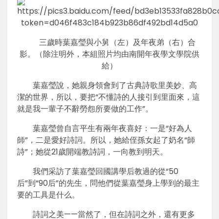
三歲時葉嘉瑩與小舅（左）及年夜弟（右）合
影。（除注明外，本組照片均由南開年夜學文學院供
給）
葉嘉瑩說，她親身領會到了古典詩歌里美妙、高
潔的世界，所以，要把“不懂詩的人接引到里面來，這
就是我一輩子不辭勞怨所要做的工作”。
葉嘉瑩曾自言平生有兩年夜喜好：一是“好為人
師”，二是愛好詩詞。所以，她給侄孫女起了奶名“師
詩”；她從21歲開端教詩詞，一向教到明天。
我們采訪了葉嘉瑩回國講學后教過的從“50
后”到“90后”的先生，問他們從葉嘉瑩身上學到的最主
要的工具是什么。
詩詞之美——當然了，但在詩詞之外，還有更多