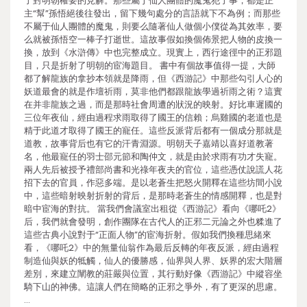
了對明朝權要的見解。那些屬于仙人團體的魔鬼犯了事，都是正
主“幫”孫悟絕後往發出，留下幾句處分的言語就下不為例；而那些
不屬于仙人團體的魔鬼，則要么隨著仙人做個小僕從為其效率，要
么就被孫悟空一棒子打逝世。這故事假如換個佈景把人物的皮換一
換，放到《水滸傳》中也完整成立。現實上，西行途徑中的正邪題
目，只是折射了明朝的宦海題目。 書中有個故事值得一提，大師
都了解龍族的拿抄本領就是降雨，但《西游記》中那些勾引人心的
妖道最會的就是作壇祈雨，莫非他們都跟龍族學過祈雨之術？這實
在并非龍族之過，而是那時社會周遭的狀況的映射。好比車遲國的
三位年夜仙，經由過程求雨取得了國王的信賴；烏雞國的老道也是
精于此道才取得了國王的寵任。這些反派背后都有一個成分那就是
道教，故事背后也有它的汗青淵源。明朝天子嘉靖以喜好道教著
名，他最寵任的羽士邵元節和陶仲文，就是由於求雨有功才失寵。
兩人先后被授予禮部尚書和光祿年夜夫的官位，這些憑仗說謊人花
招下去的官員，作惡多端。是以老蒼生把怒火開釋在這些坊間小說
中，這些暗射映射折射的背后，是那時老蒼生的情感開釋，也是對
暗中宦海的對抗。 當我們會議室出租從《西游記》看向《哪吒2》
后，我們就會發明，創作團隊在古代人的正邪二元論之外也糅進了
這些古典小說對于“正面人物”的宦海折射。假如我們換種思緒來
看，《哪吒2》中的無量仙翁作為最后反轉的年夜反派，經由過程
制造仙與妖的牴觸，仙人的優勝感，仙界與人界、妖界的宏大階層
差別，來建立闡教的莊嚴與位置，其行動好像《西游記》中縱容坐
騎下山的神佛。這讓人們在簡略的正邪之爭外，有了更深的思慮。
…