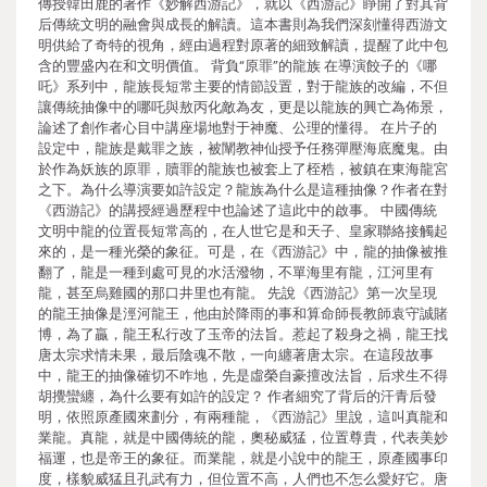
傳授韓田鹿的著作《妙解西游記》，就以《西游記》睜開了對其背
后傳統文明的融會與成長的解讀。這本書則為我們深刻懂得西游文
明供給了奇特的視角，經由過程對原著的細致解讀，提醒了此中包
含的豐盛內在和文明價值。 背負“原罪”的龍族 在導演餃子的《哪
吒》系列中，龍族長短常主要的情節設置，對于龍族的改編，不但
讓傳統抽像中的哪吒與敖丙化敵為友，更是以龍族的興亡為佈景，
論述了創作者心目中講座場地對于神魔、公理的懂得。 在片子的
設定中，龍族是戴罪之族，被闡教神仙授予任務彈壓海底魔鬼。由
於作為妖族的原罪，贖罪的龍族也被套上了桎梏，被鎮在東海龍宮
之下。為什么導演要如許設定？龍族為什么是這種抽像？作者在對
《西游記》的講授經過歷程中也論述了這此中的啟事。 中國傳統
文明中龍的位置長短常高的，在人世它是和天子、皇家聯絡接觸起
來的，是一種光榮的象征。可是，在《西游記》中，龍的抽像被推
翻了，龍是一種到處可見的水活潑物，不單海里有龍，江河里有
龍，甚至烏雞國的那口井里也有龍。 先說《西游記》第一次呈現
的龍王抽像是涇河龍王，他由於降雨的事和算命師長教師袁守誠賭
博，為了贏，龍王私行改了玉帝的法旨。惹起了殺身之禍，龍王找
唐太宗求情未果，最后陰魂不散，一向纏著唐太宗。在這段故事
中，龍王的抽像確切不咋地，先是虛榮自豪擅改法旨，后求生不得
胡攪蠻纏，為什么要有如許的設定？ 作者細究了背后的汗青后發
明，依照原產國來劃分，有兩種龍，《西游記》里說，這叫真龍和
業龍。真龍，就是中國傳統的龍，奧秘威猛，位置尊貴，代表美妙
福運，也是帝王的象征。而業龍，就是小說中的龍王，原產國事印
度，樣貌威猛且孔武有力，但位置不高，人們也不怎么愛好它。唐