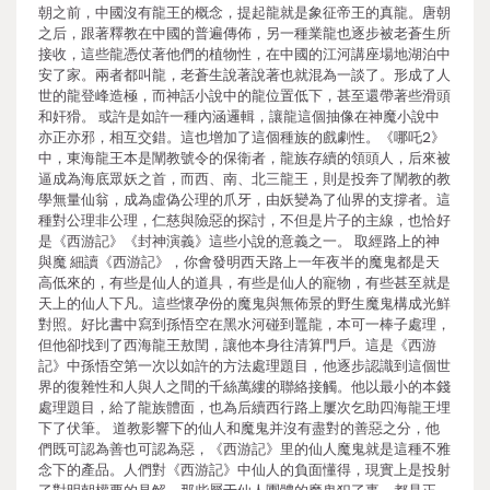
朝之前，中國沒有龍王的概念，提起龍就是象征帝王的真龍。唐朝
之后，跟著釋教在中國的普遍傳佈，另一種業龍也逐步被老蒼生所
接收，這些龍憑仗著他們的植物性，在中國的江河講座場地湖泊中
安了家。兩者都叫龍，老蒼生說著說著也就混為一談了。形成了人
世的龍登峰造極，而神話小說中的龍位置低下，甚至還帶著些滑頭
和奸猾。 或許是如許一種內涵邏輯，讓龍這個抽像在神魔小說中
亦正亦邪，相互交錯。這也增加了這個種族的戲劇性。《哪吒2》
中，東海龍王本是闡教號令的保衛者，龍族存續的領頭人，后來被
逼成為海底眾妖之首，而西、南、北三龍王，則是投奔了闡教的教
學無量仙翁，成為虛偽公理的爪牙，由妖變為了仙界的支撐者。這
種對公理非公理，仁慈與險惡的探討，不但是片子的主線，也恰好
是《西游記》《封神演義》這些小說的意義之一。 取經路上的神
與魔 細讀《西游記》，你會發明西天路上一年夜半的魔鬼都是天
高低來的，有些是仙人的道具，有些是仙人的寵物，有些甚至就是
天上的仙人下凡。這些懷孕份的魔鬼與無佈景的野生魔鬼構成光鮮
對照。好比書中寫到孫悟空在黑水河碰到鼉龍，本可一棒子處理，
但他卻找到了西海龍王敖閏，讓他本身往清算門戶。這是《西游
記》中孫悟空第一次以如許的方法處理題目，他逐步認識到這個世
界的復雜性和人與人之間的千絲萬縷的聯絡接觸。他以最小的本錢
處理題目，給了龍族體面，也為后續西行路上屢次乞助四海龍王埋
下了伏筆。 道教影響下的仙人和魔鬼并沒有盡對的善惡之分，他
們既可認為善也可認為惡，《西游記》里的仙人魔鬼就是這種不雅
念下的產品。人們對《西游記》中仙人的負面懂得，現實上是投射