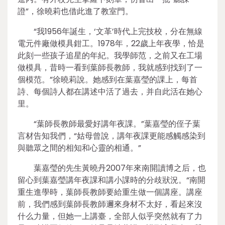
證”，徐曉莉也借此進了教室門。
“我1956年誕生，‘文革’時代上完技校，分在無線
電元件廠做模具鉗工。1978年，22歲上年夜學，恰是
此刻一些孩子追星的年紀。我學師范，之前又在工場
做模具，昔時一看到葉師長教師，我就感到找到了一
個模范。”徐曉莉說。她感到在葉嘉瑩的課上，每首
詩、每個詩人都在講述中活了過去，并自此活在她心
里。
“葉師長教師最愛好講年夜課。”葉嘉瑩的侄子葉
言材告知我們，“姑母曾說，講年夜課更能感觸感染到
與聽眾之間的相知和心靈的相通。”
葉嘉瑩的先生黃曉丹2007年來南開讀博之后，也
留心到葉嘉瑩講年夜課和講小課時的分歧狀況。“南開
重生進學時，葉師長教師要給重生做一個講座。講座
前，我們感到葉師長教師邇來身材不太好，看起來沒
什么力量，但她一上講臺，全部人似乎突然就有了力