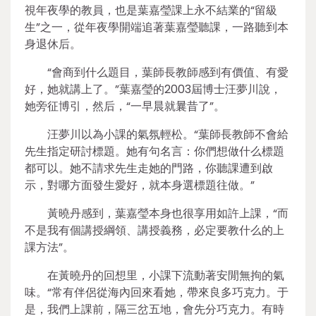
視年夜學的教員，也是葉嘉瑩課上永不結業的“留級
生”之一，從年夜學開端追著葉嘉瑩聽課，一路聽到本
身退休后。
“會商到什么題目，葉師長教師感到有價值、有愛
好，她就講上了。”葉嘉瑩的2003屆博士汪夢川說，
她旁征博引，然后，“一早晨就曩昔了”。
汪夢川以為小課的氣氛輕松。“葉師長教師不會給
先生指定研討標題。她有句名言：你們想做什么標題
都可以。她不請求先生走她的門路，你聽課遭到啟
示，對哪方面發生愛好，就本身選標題往做。”
黃曉丹感到，葉嘉瑩本身也很享用如許上課，“而
不是我有個講授綱領、講授義務，必定要教什么的上
課方法”。
在黃曉丹的回想里，小課下流動著安閒無拘的氣
味。“常有伴侶從海內回來看她，帶來良多巧克力。于
是，我們上課前，隔三岔五地，會先分巧克力。有時