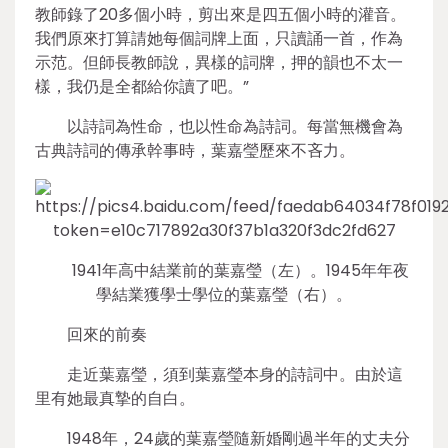
教師錄了20多個小時，剪出來是四五個小時的灌音。
我們原來打算請她每個詞牌上面，只讀誦一首，作為
示范。但師長教師說，異樣的詞牌，押的韻也不太一
樣，我仍是全都給你讀了吧。”
以詩詞為性命，也以性命為詩詞。每當無機會為
古典詩詞的傳承幹事時，葉嘉瑩歷來不吝力。
1941年高中結業前的葉嘉瑩（左）。1945年年夜
學結業獲學士學位的葉嘉瑩（右）。
回來的前奏
走近葉嘉瑩，須到葉嘉瑩本身的詩詞中。由於這
里有她最真摯的自白。
1948年，24歲的葉嘉瑩隨新婚剛過半年的丈夫分