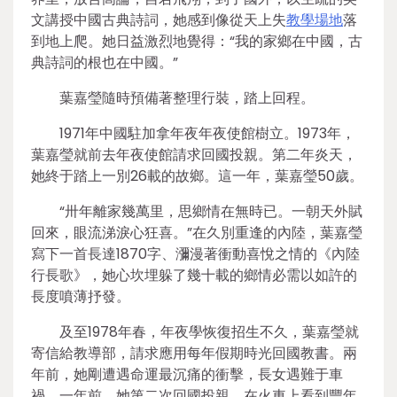
文講授中國古典詩詞，她感到像從天上失
教學場地
落
到地上爬。她日益激烈地覺得：“我的家鄉在中國，古
典詩詞的根也在中國。”
葉嘉瑩隨時預備著整理行裝，踏上回程。
1971年中國駐加拿年夜年夜使館樹立。1973年，
葉嘉瑩就前去年夜使館請求回國投親。第二年炎天，
她終于踏上一別26載的故鄉。這一年，葉嘉瑩50歲。
“卅年離家幾萬里，思鄉情在無時已。一朝天外賦
回來，眼流涕淚心狂喜。”在久別重逢的內陸，葉嘉瑩
寫下一首長達1870字、瀰漫著衝動喜悅之情的《內陸
行長歌》，她心坎埋躲了幾十載的鄉情必需以如許的
長度噴薄抒發。
及至1978年春，年夜學恢復招生不久，葉嘉瑩就
寄信給教導部，請求應用每年假期時光回國教書。兩
年前，她剛遭遇命運最沉痛的衝擊，長女遇難于車
禍。一年前，她第二次回國投親，在火車上看到豐年