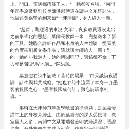
上、門口、窗邊都擠滿了人。“一點都沒夸張。”南開
年夜學原常務副校長陳洪那時還在讀中文系研討生，
他描述葉嘉瑩的到來如“一陣清風”，令人線人一新。
“起首，剛經過的事況‘文革’，良多教員還沒走出
之前形式化的思想。葉師長教師一來，完整送來了新
的工具。她聯合詳細作品和本身的人生體驗，從審美
的角度來剖析文學作品，這就讓大師線人一新！別
的，她的小我魅力，她的博聞強記，講稿都不拿，下
去就是‘跑野馬’地講……”陳洪說。
葉嘉瑩在詩中記載了昔時的場景：“白天談詩夜講
詞，諸生與我共成癡。”她也在詩中流露了本身一介墨
客的報國之心：“墨客報國成何計，難忘詩騷李杜
魂。”
那時在天津師范年夜學唸書的徐曉莉，是葉嘉瑩
講堂上的外校旁聽生。由於葉嘉瑩的課太受接待，教
室里人太多，南開中文系開端發蓋印的聽課證，憑證
進內。有外校先生拿蘿卜刻章，仿冒出一批“聽課